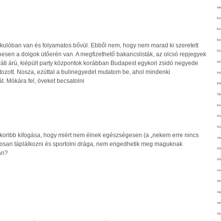
kié
ki
ko
ko
akulóban van és folyamatos bővül. Ebből nem, hogy nem marad ki szeretett
ko
sen a dolgok ütőerén van. A megfizethető bakancslisták, az olcsó repjegyek
kör
áti árú, kiépült party központok korábban Budapest egykori zsidó negyede
ltozott. Nosza, ezúttal a bulinegyedet mutatom be, ahol mindenki
köz
t. Mókára fel, öveket becsatolni
kr
lá
lev
ma
ma
oribb kifogása, hogy miért nem élnek egészségesen (a „nekem erre nincs
me
atosan táplálkozni és sportolni drága, nem engedhetik meg maguknak
me
an?
mé
mo
mu
na
ne
ny