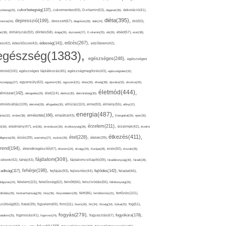
cukorbetegség(137),
orbeteg(25),
cukormentes(69),
D-vitamin(53),
daganat(36),
dekoráció(41),
diéta(395),
depresszió(199),
mencia(34),
desszert(67),
diagnózis(28),
diák(24),
dió(50),
dohányzás(92),
at(38),
döntés(58),
drága(26),
duzzanat(27),
E-vitamin(25),
eb(26),
ebéd(57),
ecet(38),
edzés(267),
édesség(141),
es(42),
édesítőszer(43),
edzőterem(42),
egészség(1383),
egészséges(246),
egészséges
etmód(100),
egészséges táplálkozás(45),
egészségmegőrzés(43),
egészségtelen(32),
észségügy(27),
egyensúly(63),
egyetem(30),
egyszerű(31),
éhes(30),
éhség(38),
éjszaka(33),
ekcéma(26),
életmód(444),
elmiszer(142),
élet(114),
elengedés(29),
életkor(30),
életminőség(30),
etmódváltás(109),
elhízás(110),
elme(93),
életvitel(28),
elfogadás(30),
élmény(55),
előny(37),
energia(487),
emésztés(166),
árás(32),
ember(38),
empátia(43),
Energiaital(29),
eper(30),
érzelem(211),
ő(36),
eredmény(47),
erő(36),
érrendszer(36),
érzékenység(36),
érzelmek(42),
érzelmi
étkezés(411),
étel(228),
elligencia(28),
érzés(39),
esemény(27),
eszköz(28),
ételek(39),
trend(194),
evés(92),
étrendkiegészítő(47),
étterem(24),
étvágy(34),
Európa(28),
évszak(28),
fájdalom(308),
cebook(42),
fahéj(43),
fájdalomcsillapító(39),
fáradékonyság(30),
fáradt(28),
fehérje(198),
radtság(117),
fejfájás(93),
fejlődés(142),
fejlesztés(44),
feladat(46),
félelem(115),
dolgozás(24),
felelősség(62),
felnőtt(66),
felszívódás(56),
féltékenység(26),
fertőzés(101),
töltődés(29),
fenntarthatóság(29),
fény(36),
fényvédelem(28),
férfi(86),
fertőtlenítés(31),
film(111),
szültség(82),
fiatal(39),
figyelem(69),
finom(26),
fitt(34),
fittség(34),
fizikai(25),
fog(51),
fogyás(279),
fogyókúra(178),
gadalom(25),
fogmosás(41),
fogorvos(24),
fogyasztás(67),