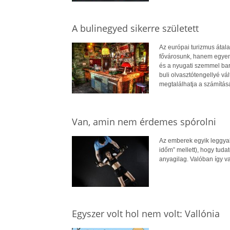
A bulinegyed sikerre született
Az európai turizmus átal
fővárosunk, hanem egyene
és a nyugati szemmel bar
buli olvasztótengellyé vá
megtalálhatja a számításá
Van, amin nem érdemes spórolni
Az emberek egyik leggyak
időm” mellett), hogy tud
anyagilag. Valóban így v
Egyszer volt hol nem volt: Vallónia