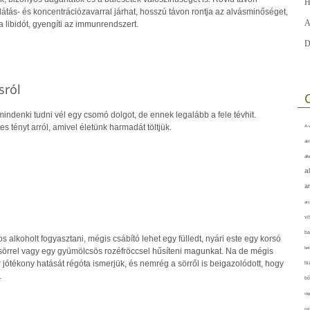
H
látás- és koncentrációzavarral járhat, hosszú távon rontja az alvásminőséget,
A
a libidót, gyengíti az immunrendszert.
D
sról
mindenki tudni vél egy csomó dolgot, de ennek legalább a fele tévhit.
 tényt arról, amivel életünk harmadát töltjük.
A-v
akt
áll
a
a
arc
vi
ba
alkoholt fogyasztani, mégis csábító lehet egy fülledt, nyári este egy korsó
bet
t sörrel vagy egy gyümölcsös rozéfröccsel hűsíteni magunkat. Na de mégis
 jótékony hatását régóta ismerjük, és nemrég a sörről is beigazolódott, hogy
bi
.
bő
cig
csí