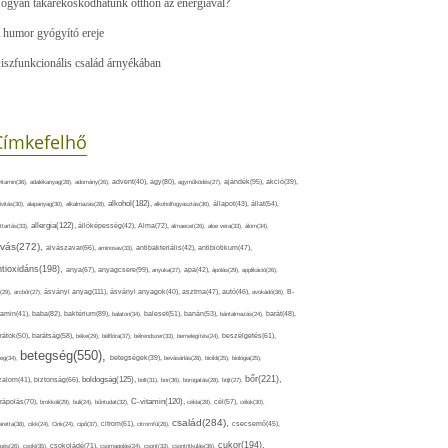
ogyan takarékoskodhatunk otthon az energiával?
 humor gyógyító ereje
iszfunkcionális család árnyékában
Címkefelhő
ajándék(95),
itamin(36),
adalékanyag(28),
adomány(26),
advent(40),
agy(80),
agyműködés(27),
akció(39),
alkohol(182),
ivitás(30),
alapanyag(30),
alkalmazás(28),
alkoholfogyasztás(36),
állapot(43),
állat(54),
allergia(122),
attartás(33),
állóképesség(42),
Alma(72),
almaecet(26),
aloe vera(33),
álom(34),
lvás(272),
alvászavar(66),
aminosav(33),
antibakteriális(42),
antibiotikum(47),
ntioxidáns(198),
anyagcsere(99),
anya(67),
anyuka(27),
apa(42),
ápolás(29),
applikáció(26),
ásványi anyag(111),
(29),
arcbőr(27),
ásványi anyagok(40),
asztma(47),
autó(46),
avokádó(36),
B-
tamin(41),
baba(82),
baktérium(89),
balaton(34),
baleset(51),
banán(53),
bántalmazás(24),
barát(48),
rátok(50),
barátság(58),
béke(29),
bélflóra(37),
bélrendszer(33),
bemelegítés(24),
beszélgetés(61),
betegség(550),
eg(34),
betegségek(39),
bevásárlás(28),
bicikli(25),
biológia(25),
bőr(221),
boldogság(125),
zalom(41),
biztonság(66),
bolt(31),
bor(36),
borogatás(28),
böjt(27),
C-vitamin(120),
rápolás(70),
brokkoli(29),
buli(24),
bűntudat(32),
cékla(28),
cél(57),
célok(30),
család(284),
aretta(38),
cikk(24),
Cink(24),
cipő(37),
citrom(61),
citromfű(26),
csecsemő(45),
cukor(194),
pés(26),
csoki(35),
csokoládé(71),
csomagolás(24),
csont(33),
csontritkulás(36),