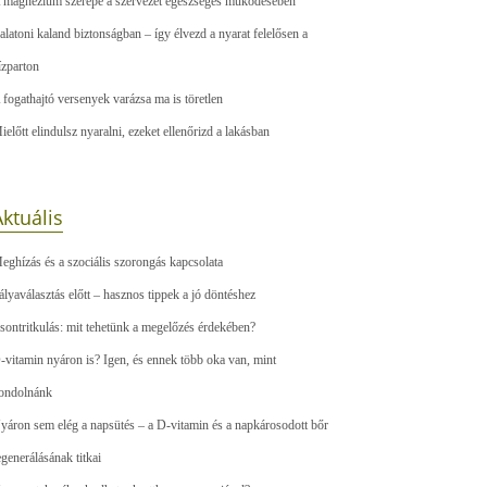
 magnézium szerepe a szervezet egészséges működésében
alatoni kaland biztonságban – így élvezd a nyarat felelősen a
ízparton
 fogathajtó versenyek varázsa ma is töretlen
ielőtt elindulsz nyaralni, ezeket ellenőrizd a lakásban
ktuális
eghízás és a szociális szorongás kapcsolata
ályaválasztás előtt – hasznos tippek a jó döntéshez
sontritkulás: mit tehetünk a megelőzés érdekében?
-vitamin nyáron is? Igen, és ennek több oka van, mint
ondolnánk
yáron sem elég a napsütés – a D-vitamin és a napkárosodott bőr
egenerálásának titkai