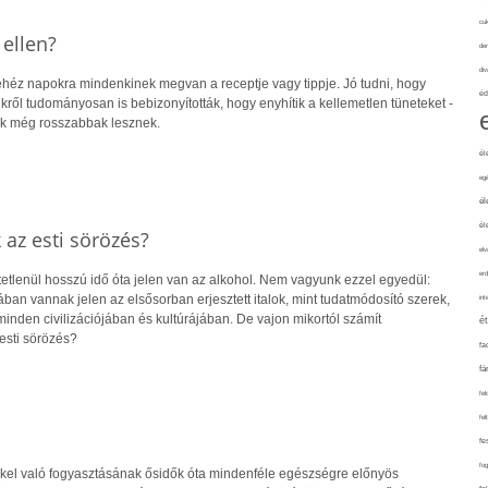
cuk
ellen?
de
div
ehéz napokra mindenkinek megvan a receptje vagy tippje. Jó tudni, hogy
éd
ről tudományosan is bebizonyították, hogy enyhítik a kellemetlen tüneteket -
sak még rosszabbak lesznek.
él
eg
él
él
az esti sörözés?
elv
erd
etlenül hosszú idő óta jelen van az alkohol. Nem vagyunk ezzel egyedül:
ban vannak jelen az elsősorban erjesztett italok, mint tudatmódosító szerek,
int
nden civilizációjában és kultúrájában. De vajon mikortól számít
é
esti sörözés?
fa
fá
fel
fel
fe
fo
ékkel való fogyasztásának ősidők óta mindenféle egészségre előnyös