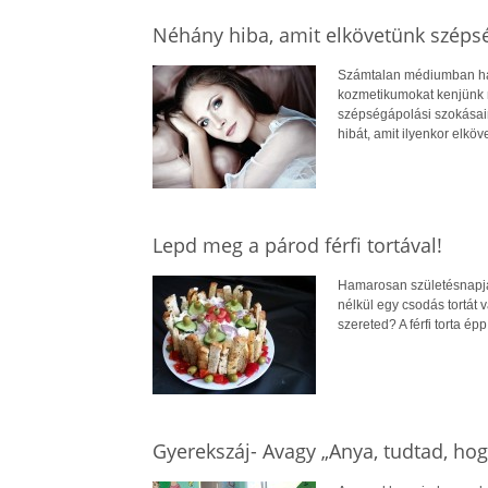
Néhány hiba, amit elkövetünk széps
Számtalan médiumban hall
kozmetikumokat kenjünk m
szépségápolási szokásai
hibát, amit ilyenkor elköv
Lepd meg a párod férfi tortával!
Hamarosan születésnapja
nélkül egy csodás tortát
szereted? A férfi torta épp 
Gyerekszáj- Avagy „Anya, tudtad, hogy