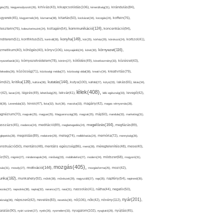
kikapcsolódás(106),
gés(25),
kiegyensúlyozott(26),
kihívás(43),
kimerültség(31),
kirándulás(84),
sgyerek(45),
kisgyermek(34),
kismama(38),
kitartás(50),
kockázat(34),
kocogás(24),
koffein(76),
kommunikáció(124),
koncentráció(94),
leszterin(76),
koleszterinszint(24),
kollagén(54),
konyha(149),
nditerem(51),
konfliktus(52),
kontroll(28),
kór(25),
kórház(29),
kórokozó(24),
kortizol(41),
könyv(106),
környezet(116),
zmetikum(40),
köhögés(40),
könyvajánló(24),
köret(30),
nyezetbarát(31),
környezetvédelem(78),
köröm(27),
kötődés(49),
következmény(33),
közérzet(43),
lekedés(26),
közösség(71),
közösségi média(27),
közösségi oldal(38),
kreatív(34),
kreativitás(79),
kritika(139),
kutatás(144),
kutya(100),
ém(62),
kultúra(36),
külföld(27),
kütyü(33),
lakás(65),
látás(34),
lélek(408),
z(42),
lazac(24),
légzés(49),
lehetőség(25),
lekvár(41),
lelki egészség(33),
levegő(42),
él(28),
Levendula(32),
leves(47),
lista(32),
liszt(36),
macska(33),
magány(42),
magas vérnyomás(28),
gnézium(70),
magvak(25),
magyar(25),
Magyarország(28),
magzat(25),
máj(60),
mandula(33),
marketing(31),
megelőzés(164),
sszázs(45),
medence(24),
meditáció(89),
megbetegedés(24),
megfázás(89),
glepetés(28),
megoldás(89),
melatonin(29),
meleg(74),
mellékhatás(24),
memória(72),
mennyiség(26),
nstruáció(50),
mentális(48),
mentális egészség(86),
menü(28),
méregtelenítés(48),
mese(40),
z(92),
migrén(27),
mindennapok(34),
minőség(33),
mobiltelefon(27),
modern(24),
módszer(68),
mogyoró(31),
mozgás(405),
motiváció(144),
sás(31),
mosoly(27),
mozgásforma(25),
mozi(42),
nka(182),
munkahely(92),
műtét(38),
művészet(29),
nagyszülő(27),
nap(35),
napfény(54),
napirend(35),
pozás(37),
napsütés(38),
naptej(32),
narancs(27),
nasi(31),
nassolás(41),
nátha(44),
negatív(50),
nyár(201),
nő(106),
növény(112),
hézség(36),
népszerű(42),
nevelés(83),
nevetés(30),
nők(42),
nyugalom(102),
aralás(90),
nyári szünet(27),
nyelv(26),
nyomelem(33),
nyugtató(29),
nyújtás(45),