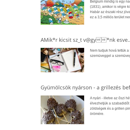
Belgium mindig is egy nag
(1831), amikor is végre k
Habár az északi rész jóva
ez a 3,5 milliós terület 
AMik*r kicsit sz_t v@gy*nk esve..
Nem tudjuk hová tettük a 
szemüveggel a szemüveget,
Gyümölcsök nyárson - a grillezés bef
A nyári - illetve az őszi 
élvezhetjük a szabadidőt 
zöldségek és a grillen pi
örömére.