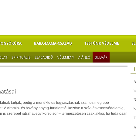
FOGYÓKÚRA
BABA-MAMA-CSALÁD
TESTÜNK VÉDELME
EL
OLAT
SPIRITUÁLIS
SZABADIDŐ
VÉLEMÉNY
AJÁNLÓ
BULVÁR
A
hatásai
k
N
ő italnak tartják, pedig a mértékletes fogyasztásnak számos meglepő
. A vitamin- és ásványianyag-tartalomtól kezdve a szív- és csontvédelemig,
b
 is szerepet játszhat egy korsó sör – természetesen csak akkor, ha tudatosan
E
A