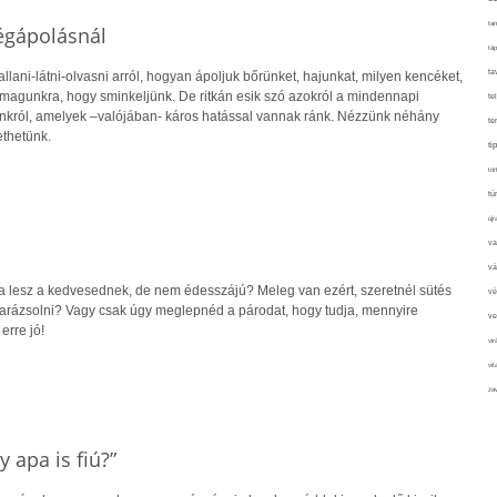
tan
égápolásnál
táp
ta
ani-látni-olvasni arról, hogyan ápoljuk bőrünket, hajunkat, milyen kencéket,
agunkra, hogy sminkeljünk. De ritkán esik szó azokról a mindennapi
te
nkról, amelyek –valójában- káros hatással vannak ránk. Nézzünk néhány
te
ethetünk.
ti
tör
tú
újr
va
vá
 lesz a kedvesednek, de nem édesszájú? Meleg van ezért, szeretnél sütés
vé
 varázsolni? Vagy csak úgy meglepnéd a párodat, hogy tudja, mennyire
ve
erre jó!
vir
vit
zav
 apa is fiú?”