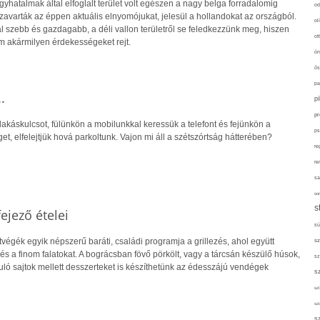
yhatalmak által elfoglalt terület volt egészen a nagy belga forradalomig
od
izavarták az éppen aktuális elnyomójukat, jelesül a hollandokat az országból.
ol
l szebb és gazdagabb, a déli vallon területről se feledkezzünk meg, hiszen
ot
nem akármilyen érdekességeket rejt.
ön
ős
pa
.
p
pr
lakáskulcsot, fülünkön a mobilunkkal keressük a telefont és fejünkön a
ps
 elfelejtjük hová parkoltunk. Vajon mi áll a szétszórtság hátterében?
re
re
sa
sor
s
ejező ételei
sü
hétvégék egyik népszerű baráti, családi programja a grillezés, ahol együtt
sz
és a finom falatokat. A bográcsban fövő pörkölt, vagy a tárcsán készülő húsok,
sz
ruló sajtok mellett desszerteket is készíthetünk az édesszájú vendégek
s
szí
sz
s