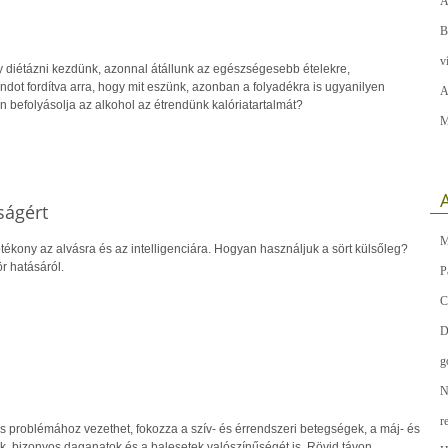
A
B
v
 diétázni kezdünk, azonnal átállunk az egészségesebb ételekre,
dot fordítva arra, hogy mit eszünk, azonban a folyadékra is ugyanilyen
A
n befolyásolja az alkohol az étrendünk kalóriatartalmát?
M
A
lságért
M
Jótékony az alvásra és az intelligenciára. Hogyan használjuk a sört külsőleg?
r hatásáról.
P
C
D
g
N
r
os problémához vezethet, fokozza a szív- és érrendszeri betegségek, a máj- és
, bizonyos daganatok és a balesetek valószínűségét is. Rövid távon