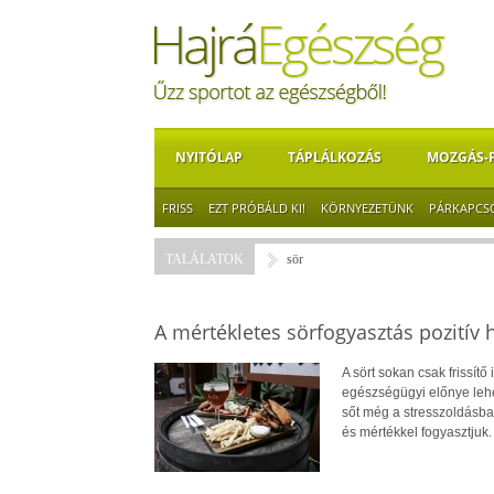
NYITÓLAP
TÁPLÁLKOZÁS
MOZGÁS-
FRISS
EZT PRÓBÁLD KI!
KÖRNYEZETÜNK
PÁRKAPCS
TALÁLATOK
sör
A mértékletes sörfogyasztás pozitív 
A sört sokan csak frissít
egészségügyi előnye lehet
sőt még a stresszoldásban
és mértékkel fogyasztjuk.