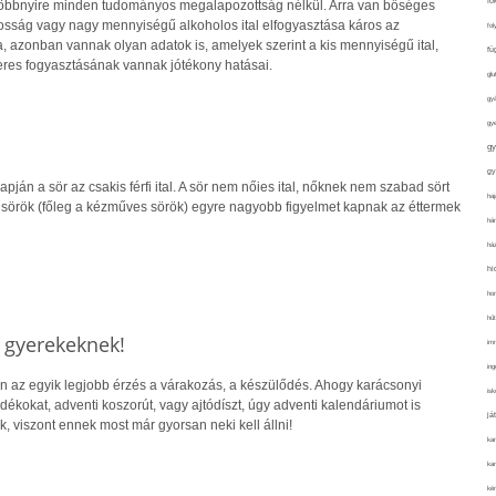
fo
 többnyire minden tudományos megalapozottság nélkül. Arra van bőséges
kosság vagy nagy mennyiségű alkoholos ital elfogyasztása káros az
fol
 azonban vannak olyan adatok is, amelyek szerint a kis mennyiségű ital,
fü
eres fogyasztásának vannak jótékony hatásai.
glu
gy
gy
gy
gy
alapján a sör az csakis férfi ital. A sör nem nőies ital, nőknek nem szabad sört
haj
sörök (főleg a kézműves sörök) egyre nagyobb figyelmet kapnak az éttermek
hán
ház
hi
ho
hűt
k gyerekeknek!
im
ing
 az egyik legjobb érzés a várakozás, a készülődés. Ahogy karácsonyi
isk
ndékokat, adventi koszorút, vagy ajtódíszt, úgy adventi kalendáriumot is
já
, viszont ennek most már gyorsan neki kell állni!
ka
kar
kér