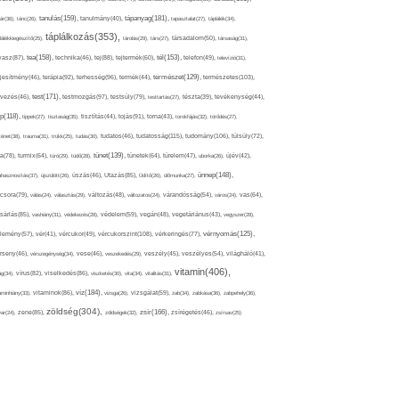
tápanyag(181),
tanulás(159),
ár(36),
tánc(26),
tanulmány(40),
tapasztalat(27),
táplálék(34),
táplálkozás(353),
lálékkiegészítő(25),
tárolás(29),
társ(27),
társadalom(50),
társaság(31),
tea(158),
tél(153),
vasz(87),
technika(46),
tej(88),
tejtermék(60),
telefon(49),
televízió(31),
terápia(92),
terhesség(96),
természet(129),
természetes(103),
ljesítmény(46),
termék(44),
test(171),
testmozgás(97),
rvezés(46),
testsúly(79),
testtartás(27),
tészta(39),
tevékenység(44),
pp(118),
tippek(27),
tisztaság(35),
tisztítás(44),
tojás(91),
torna(43),
torokfájás(32),
törődés(27),
tudatosság(115),
tudomány(106),
ténet(38),
trauma(31),
trükk(25),
tudás(30),
tudatos(46),
túlsúly(72),
tünet(139),
ra(78),
turmix(64),
túró(29),
tüdő(28),
tünetek(64),
türelem(47),
uborka(26),
újév(42),
ünnep(148),
ahasznosítás(37),
újszülött(26),
úszás(46),
Utazás(85),
Üdítő(26),
ülőmunka(27),
csora(79),
válás(24),
választás(29),
változás(48),
változatos(24),
várandósság(54),
város(24),
vas(64),
sárlás(85),
vashiány(31),
védekezés(28),
védelem(59),
vegán(48),
vegetáriánus(43),
vegyszer(28),
vércukorszint(108),
vérnyomás(125),
lemény(57),
vér(41),
vércukor(49),
vérkeringés(77),
rseny(46),
vérszegénység(34),
vese(46),
veszekedés(29),
veszély(45),
veszélyes(54),
világháló(41),
vitamin(406),
ág(34),
vírus(82),
viselkedés(86),
viszketés(30),
vita(34),
vitalitás(31),
víz(184),
aminhiány(33),
vitaminok(86),
vizsga(26),
vizsgálat(59),
zab(34),
zabkása(36),
zabpehely(36),
zöldség(304),
zsír(166),
ar(24),
zene(85),
zöldségek(32),
zsírégetés(46),
zsírsav(25)