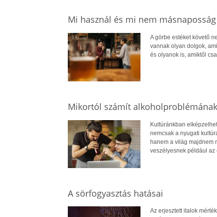
Mi használ és mi nem másnaposság 
A görbe estéket követő n
vannak olyan dolgok, amik
és olyanok is, amiktől c
Mikortól számít alkoholproblémának 
Kultúránkban elképzelhet
nemcsak a nyugati kultúrá
hanem a világ majdnem mi
veszélyesnek például az 
A sörfogyasztás hatásai
Az erjesztett italok mért