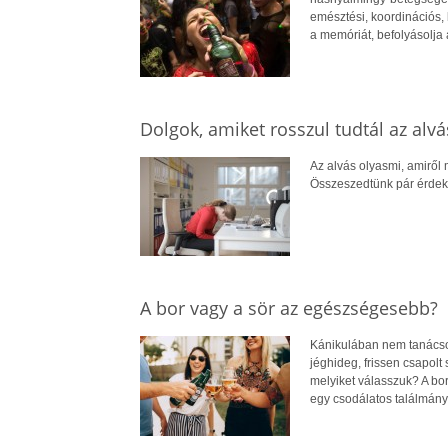
emésztési, koordinációs, 
a memóriát, befolyásolja 
Dolgok, amiket rosszul tudtál az alvá
Az alvás olyasmi, amiről 
Összeszedtünk pár érdekes
A bor vagy a sör az egészségesebb?
Kánikulában nem tanácsos 
jéghideg, frissen csapol
melyiket válasszuk? A bor
egy csodálatos találmány