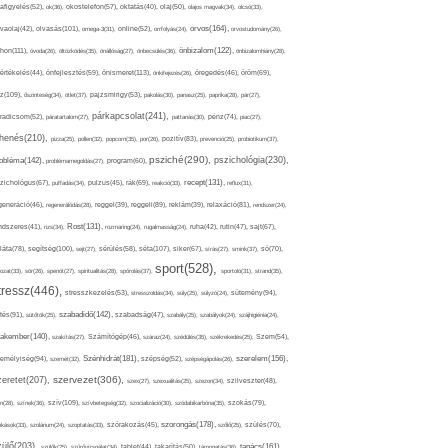
afigyelés(52),
ok(36),
okostelefon(57),
oktatás(40),
olaj(50),
olajos magvak(34),
olcsó(33),
olvasás(101),
orvos(164),
ívaolaj(42),
omega-3(31),
online(52),
orrfolyás(24),
orvostudomány(26),
thon(111),
önbizalom(122),
óvoda(26),
öltözködés(35),
önállóság(27),
önbecsülés(36),
önbizalomhiány(28),
önismeret(113),
értékelés(44),
önfejlesztés(59),
önkifejezés(26),
öregedés(46),
öröm(69),
z(109),
őszinteség(34),
ötlet(37),
pajzsmirigy(53),
pakolás(30),
panasz(25),
paprika(28),
pár(27),
párkapcsolat(241),
radicsom(52),
páratartalom(27),
pattanás(30),
pénz(74),
piac(27),
ihenés(210),
pizza(25),
pollen(32),
popcorn(35),
por(26),
pozitív(83),
prevenció(25),
probiotikum(37),
psziché(290),
pszichológia(230),
obléma(142),
problémamegoldás(27),
program(60),
recept(131),
zichológus(67),
puffadás(34),
pulzus(45),
rák(69),
reakció(33),
reflux(31),
generáció(46),
regenerálódás(28),
reggel(39),
reggeli(89),
reklám(39),
relaxáció(81),
rendszer(24),
Rost(131),
ndszeres(41),
rizs(34),
rozmaring(24),
rugalmasság(24),
ruha(42),
rutin(47),
sajt(67),
segítség(100),
séta(107),
láta(78),
sejt(27),
sérülés(58),
siker(67),
sírás(27),
smink(37),
só(70),
sport(528),
ozat(33),
sör(26),
spenót(27),
spiritualitás(28),
spórolás(37),
sportoló(31),
strand(35),
tressz(446),
sütemény(94),
stresszkezelés(53),
stresszoldás(34),
súly(25),
súlyzó(24),
szabadidő(142),
tés(91),
sütőtök(25),
szabadság(47),
szabály(25),
szabályok(24),
szájhigiénia(24),
akember(140),
szakítás(27),
Számítógép(46),
száraz(24),
szédülés(35),
székrekedés(25),
Szem(54),
Szénhidrát(181),
emélyiség(94),
szerelem(156),
szemét(32),
szépség(52),
szépségápolás(26),
szervezet(306),
zeretet(207),
szex(27),
szexualitás(25),
szezon(34),
szilveszter(48),
szív(109),
n(28),
színek(36),
szívbetegség(32),
szocializáció(30),
szódabikarbóna(35),
szokás(79),
szorongás(178),
okások(33),
szolárium(24),
szoptatás(33),
szórakozás(45),
szőlő(25),
szülés(70),
zülő(203),
tanács(161),
szülők(25),
szűrővizsgálat(34),
tablet(44),
takarítás(50),
támogatás(36),