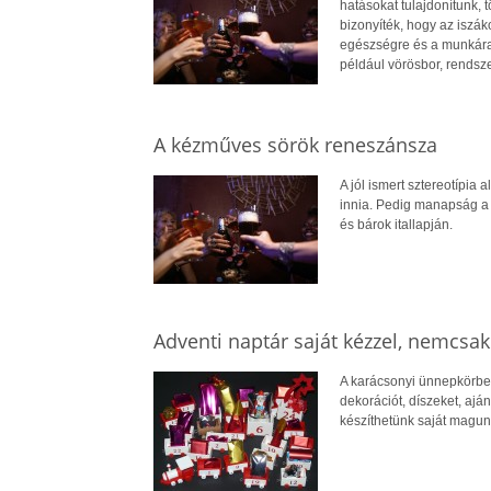
hatásokat tulajdonítunk,
bizonyíték, hogy az iszá
egészségre és a munkára,
például vörösbor, rendsz
A kézműves sörök reneszánsza
A jól ismert sztereotípia 
innia. Pedig manapság a 
és bárok itallapján.
Adventi naptár saját kézzel, nemcsa
A karácsonyi ünnepkörben
dekorációt, díszeket, ajá
készíthetünk saját magunk