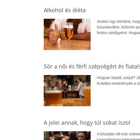
Alkohol és diéta
Amikor úgy döntünk, hogy
összetevőkre, különös gon
fontos odafigyelni. Hogya
Sör a női és férfi szépségért és fiata
Hogyan fiatalít, szépít? 
Kutatási eredmények a sö
A jelei annak, hogy túl sokat iszol
A túlzásba vitt ivás szám
hasnyálmirigy-betegségek