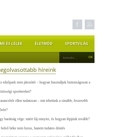
ME ÉS LÉLEK
ÉLETMÓD
SPORTVILÁG
Legolvasottabb híreink
z edzőpark nem játszótér – hogyan használjuk biztonságosan a
özösségi sporttereket?
arancsbőr ellen tudatosan – mit tehetünk a simább, feszesebb
őrért?
gy barátság vége: miért fáj ennyire, és hogyan lépjünk tovább?
 belső béke nem luxus, hanem tudatos döntés