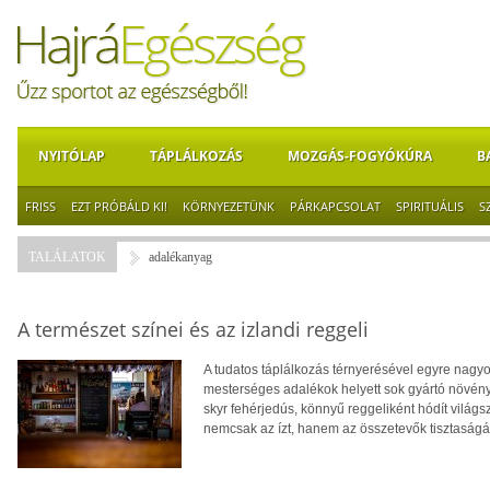
NYITÓLAP
TÁPLÁLKOZÁS
MOZGÁS-FOGYÓKÚRA
B
FRISS
EZT PRÓBÁLD KI!
KÖRNYEZETÜNK
PÁRKAPCSOLAT
SPIRITUÁLIS
S
TALÁLATOK
adalékanyag
A természet színei és az izlandi reggeli
A tudatos táplálkozás térnyerésével egyre nagy
mesterséges adalékok helyett sok gyártó növény
skyr fehérjedús, könnyű reggeliként hódít világsz
nemcsak az ízt, hanem az összetevők tisztaságát 