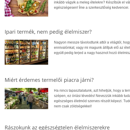
inkább vágyik a meleg ételekre? Készítsük el vá
egészségesen! Íme a szerkesztőség kedvencei.
Ipari termék, nem pedig élelmiszer?
Nagyon messze távolodtunk attól a világtól, hog
ennivalónkat, vagy mi magunk állítjuk elő az élel
együtt pedig terjed a nagy hasznot hozó élelmis
Miért érdemes termelői piacra járni?
Ha nincs tapasztalatunk, azt hihetjük, hogy a te
szépen, ez óriási tévedés! Nevezzük inkább tud
egészséges életmód szerves részét képezi. Tudd 
nem csak zöldségekkel!
Rászokunk az egészségtelen élelmiszerekre