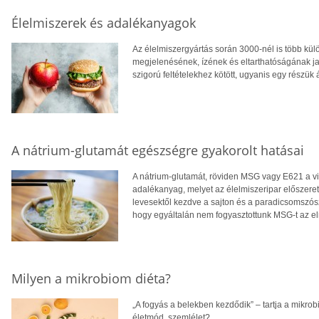
Élelmiszerek és adalékanyagok
Az élelmiszergyártás során 3000-nél is több kü
megjelenésének, ízének és eltarthatóságának ja
szigorú feltételekhez kötött, ugyanis egy részük 
A nátrium-glutamát egészségre gyakorolt hatásai
A nátrium-glutamát, röviden MSG vagy E621 a 
adalékanyag, melyet az élelmiszeripar előszerete
levesektől kezdve a sajton és a paradicsomszósz
hogy egyáltalán nem fogyasztottunk MSG-t az e
Milyen a mikrobiom diéta?
„A fogyás a belekben kezdődik” – tartja a mikrobi
életmód, szemlélet?