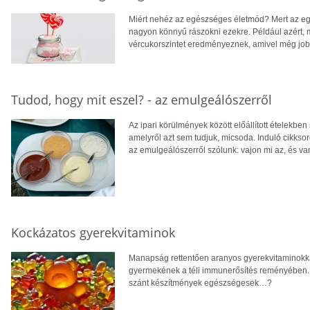
Miért nehéz az egészséges életmód? Mert az egé
nagyon könnyű rászokni ezekre. Például azért, 
vércukorszintet eredményeznek, amivel még jobb
Tudod, hogy mit eszel? - az emulgeálószerről
Az ipari körülmények között előállított ételekbe
amelyről azt sem tudjuk, micsoda. Induló cikks
az emulgeálószerről szólunk: vajon mi az, és v
Kockázatos gyerekvitaminok
Manapság rettentően aranyos gyerekvitaminokkal
gyermekének a téli immunerősítés reményében. 
szánt készítmények egészségesek…?