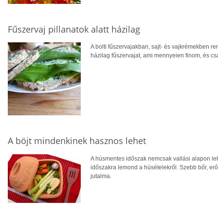
Fűszervaj pillanatok alatt házilag
A bolti fűszervajakban, sajt- és vajkrémekben r
házilag fűszervajat, ami mennyeien finom, és c
A böjt mindenkinek hasznos lehet
A húsmentes időszak nemcsak vallási alapon leh
időszakra lemond a húsételekről. Szebb bőr, er
jutalma.