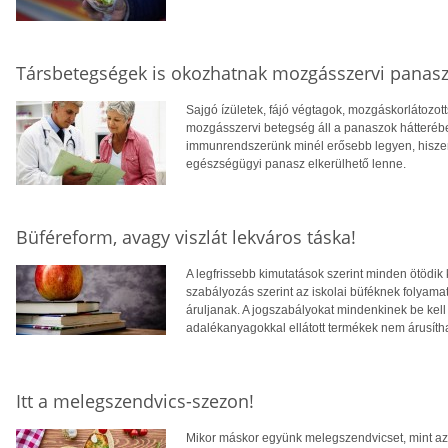
Társbetegségek is okozhatnak mozgásszervi panas
Sajgó ízületek, fájó végtagok, mozgáskorlátozot
mozgásszervi betegség áll a panaszok hátterébe
immunrendszerünk minél erősebb legyen, hisze
egészségügyi panasz elkerülhető lenne.
Büféreform, avagy viszlát lekváros táska!
A legfrissebb kimutatások szerint minden ötödik k
szabályozás szerint az iskolai büféknek folyamat
áruljanak. A jogszabályokat mindenkinek be kell 
adalékanyagokkal ellátott termékek nem árusíth
Itt a melegszendvics-szezon!
Mikor máskor együnk melegszendvicset, mint az