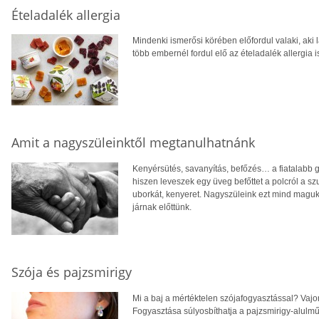
Ételadalék allergia
Mindenki ismerősi körében előfordul valaki, aki
több embernél fordul elő az ételadalék allergia i
Amit a nagyszüleinktől megtanulhatnánk
Kenyérsütés, savanyítás, befőzés… a fiatalabb 
hiszen leveszek egy üveg befőttet a polcról a s
uborkát, kenyeret. Nagyszüleink ezt mind maguk
járnak előttünk.
Szója és pajzsmirigy
Mi a baj a mértéktelen szójafogyasztással? Vaj
Fogyasztása súlyosbíthatja a pajzsmirigy-alulm