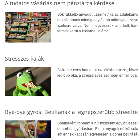
A tudatos vásárlás nem pénztárca kérdése
Sok rákkeltő anyagot, „szemét” kaját, adalékan
hozzádobunk mindig egy újabb műanyag szatyrot,
fizetésre várva. Nem megvesszük, amit kell, han
termék kerül a kosárba. Miért?
Stresszes kaják
A stressz evés hamar plusz kilókhoz vezet, hiszen
legfőbb oka, a stressz evés azonban ennél jóva
Bye-bye gyros: Betiltanák a legnépszerűbb streetfo
Bombaként robbant a hír, miszerint egy brüsszeli
dönerhús-gyártásban. Ezen anyagok nélkül sokak 
sőt ennek kapcsán egyenesen a döner betiltásáró