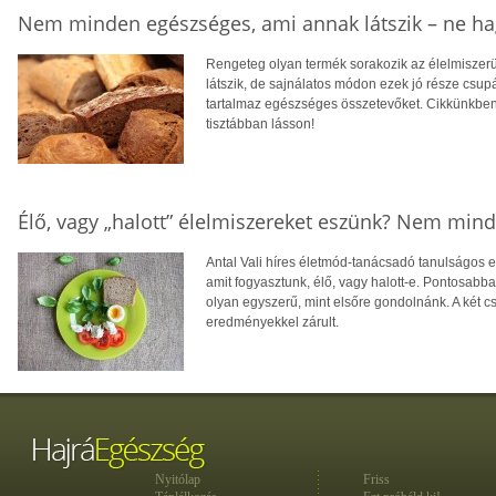
Nem minden egészséges, ami annak látszik – ne ha
Rengeteg olyan termék sorakozik az élelmiszer
látszik, de sajnálatos módon ezek jó része csup
tartalmaz egészséges összetevőket. Cikkünkben 
tisztábban lásson!
Élő, vagy „halott” élelmiszereket eszünk? Nem mind
Antal Vali híres életmód-tanácsadó tanulságos 
amit fogyasztunk, élő, vagy halott-e. Pontosabb
olyan egyszerű, mint elsőre gondolnánk. A két 
eredményekkel zárult.
Nyitólap
Friss