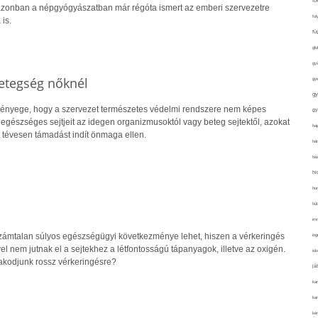
fo
azonban a népgyógyászatban már régóta ismert az emberi szervezetre
fol
is.
fü
glu
gy
etegség nőknél
gy
gy
ényege, hogy a szervezet természetes védelmi rendszere nem képes
gy
egészséges sejtjeit az idegen organizmusoktól vagy beteg sejtektől, azokat
haj
t tévesen támadást indít önmaga ellen.
hán
ház
hi
ho
hűt
im
zámtalan súlyos egészségügyi következménye lehet, hiszen a vérkeringés
ing
l nem jutnak el a sejtekhez a létfontosságú tápanyagok, illetve az oxigén.
isk
akodjunk rossz vérkeringésre?
já
ka
kar
kér