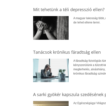
Mit tehetünk a téli depresszió ellen?
A magyar lakosság több, m
de lehet ellene tenni.
Tanácsok krónikus fáradtság ellen
A fáradtság fiziológiás tü
kényszerülünk a túlzott ki
megterhelés, alváshiány, 
krónikus fáradtság szindr
A sarki gyökér kapszula szedésének p
Az Egészségügyi Világsze