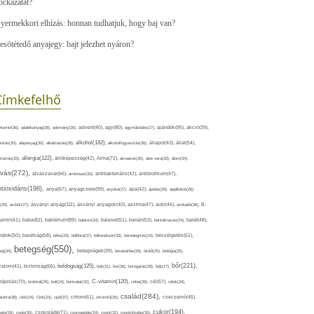
ockázatát?
yermekkori elhízás: honnan tudhatjuk, hogy baj van?
esötétedő anyajegy: bajt jelezhet nyáron?
Címkefelhő
ajándék(95),
itamin(36),
adalékanyag(28),
adomány(26),
advent(40),
agy(80),
agyműködés(27),
akció(39),
alkohol(182),
ivitás(30),
alapanyag(30),
alkalmazás(28),
alkoholfogyasztás(36),
állapot(43),
állat(54),
allergia(122),
attartás(33),
állóképesség(42),
Alma(72),
almaecet(26),
aloe vera(33),
álom(34),
lvás(272),
alvászavar(66),
aminosav(33),
antibakteriális(42),
antibiotikum(47),
ntioxidáns(198),
anyagcsere(99),
anya(67),
anyuka(27),
apa(42),
ápolás(29),
applikáció(26),
ásványi anyag(111),
(29),
arcbőr(27),
ásványi anyagok(40),
asztma(47),
autó(46),
avokádó(36),
B-
tamin(41),
baba(82),
baktérium(89),
balaton(34),
baleset(51),
banán(53),
bántalmazás(24),
barát(48),
rátok(50),
barátság(58),
béke(29),
bélflóra(37),
bélrendszer(33),
bemelegítés(24),
beszélgetés(61),
betegség(550),
eg(34),
betegségek(39),
bevásárlás(28),
bicikli(25),
biológia(25),
bőr(221),
boldogság(125),
zalom(41),
biztonság(66),
bolt(31),
bor(36),
borogatás(28),
böjt(27),
C-vitamin(120),
rápolás(70),
brokkoli(29),
buli(24),
bűntudat(32),
cékla(28),
cél(57),
célok(29),
család(284),
aretta(38),
cikk(24),
Cink(24),
cipő(37),
citrom(61),
citromfű(26),
csecsemő(45),
cukor(194),
pés(26),
csoki(35),
csokoládé(71),
csomagolás(24),
csont(32),
csontritkulás(35),