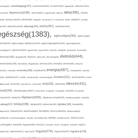
cukorbetegség(137),
orbeteg(25),
cukormentes(69),
D-vitamin(53),
daganat(36),
dekoráció(41),
diéta(395),
depresszió(199),
mencia(34),
desszert(67),
diagnózis(28),
diák(24),
dió(50),
dohányzás(92),
at(38),
döntés(58),
drága(26),
duzzanat(27),
E-vitamin(25),
eb(26),
ebéd(57),
ecet(38),
edzés(267),
édesség(141),
es(42),
édesítőszer(43),
edzőterem(42),
egészség(1383),
egészséges(246),
egészséges
etmód(100),
egészséges táplálkozás(44),
egészségmegőrzés(43),
egészségtelen(32),
észségügy(27),
egyensúly(63),
egyetem(29),
egyszerű(31),
éhes(30),
éhség(38),
éjszaka(33),
ekcéma(26),
életmód(444),
elmiszer(142),
élet(114),
elengedés(29),
életkor(30),
életminőség(30),
etmódváltás(108),
elhízás(109),
elme(93),
életvitel(28),
elfogadás(30),
élmény(55),
előny(37),
energia(487),
emésztés(166),
árás(32),
ember(38),
empátia(43),
Energiaital(29),
eper(30),
érzelem(211),
ő(36),
eredmény(47),
erő(36),
érrendszer(36),
érzékenység(36),
érzelmek(42),
érzelmi
étkezés(411),
étel(228),
elligencia(28),
érzés(39),
esemény(27),
eszköz(28),
ételek(39),
trend(193),
evés(92),
étrendkiegészítő(47),
étterem(24),
étvágy(34),
Európa(28),
évszak(28),
fájdalom(308),
cebook(42),
fahéj(43),
fájdalomcsillapító(39),
fáradékonyság(30),
fáradt(28),
fehérje(198),
radtság(117),
fejfájás(93),
fejlődés(142),
fejlesztés(44),
feladat(46),
félelem(115),
dolgozás(24),
felelősség(62),
felnőtt(66),
felszívódás(56),
féltékenység(26),
fertőzés(101),
töltődés(29),
fenntarthatóság(29),
fény(36),
fényvédelem(28),
férfi(86),
fertőtlenítés(31),
film(111),
szültség(82),
fiatal(39),
figyelem(69),
finom(26),
fitt(34),
fittség(34),
fizikai(25),
fog(51),
fogyás(279),
fogyókúra(178),
gadalom(25),
fogmosás(41),
fogorvos(24),
fogyasztás(67),