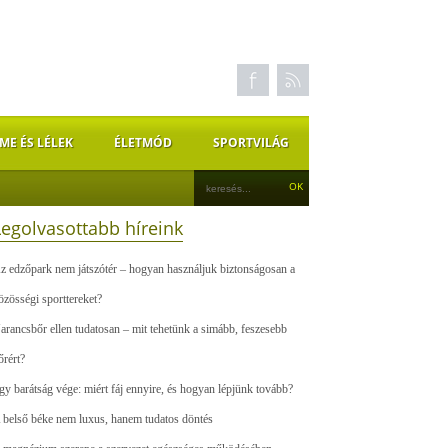
ME ÉS LÉLEK
ÉLETMÓD
SPORTVILÁG
Legolvasottabb híreink
z edzőpark nem játszótér – hogyan használjuk biztonságosan a
özösségi sporttereket?
arancsbőr ellen tudatosan – mit tehetünk a simább, feszesebb
őrért?
gy barátság vége: miért fáj ennyire, és hogyan lépjünk tovább?
 belső béke nem luxus, hanem tudatos döntés