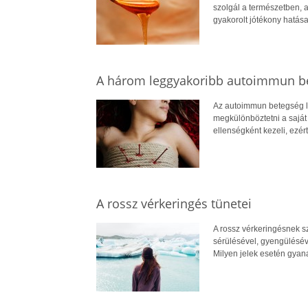
szolgál a természetben, 
gyakorolt jótékony hatása 
A három leggyakoribb autoimmun b
Az autoimmun betegség l
megkülönböztetni a saját 
ellenségként kezeli, ezér
A rossz vérkeringés tünetei
A rossz vérkeringésnek s
sérülésével, gyengüléséve
Milyen jelek esetén gyan