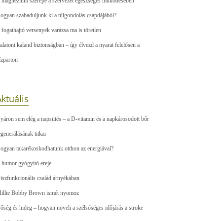
 magnézium szerepe a szervezet egészséges működésében
ogyan szabaduljunk ki a túlgondolás csapdájából?
 fogathajtó versenyek varázsa ma is töretlen
alatoni kaland biztonságban – így élvezd a nyarat felelősen a
ízparton
ktuális
yáron sem elég a napsütés – a D-vitamin és a napkárosodott bőr
egenerálásának titkai
ogyan takarékoskodhatunk otthon az energiával?
 humor gyógyító ereje
iszfunkcionális család árnyékában
illie Bobby Brown ismét nyomoz
őség és hideg – hogyan növeli a szélsőséges időjárás a stroke