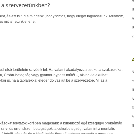
A
 a szervezetünkben?
H
int, és azt is tudja mindenki, hogy fontos, hogy eleget fogyasszunk. Mutatom,
A
s mit tehetünk ellene.
B
v
A
l első területein szívódik fel. Ha valami akadályozza ezeket a szakaszokat –
N
kia, Crohn-betegség vagy gyomor-bypass műtét –, akkor kialakulhat
kkor is, ha a táplálékkal elegendő vas jut be a szervezetbe. Mi az a
r
H
A
D
M
zokásokat folytatók körében magasabb a különböző egészségügyi problémák
H
 szív- és érrendszeri betegségek, a cukorbetegség, valamint a mentális
A késői lefekvés és a késői kelés összefüggésbe hozható a rosszabb