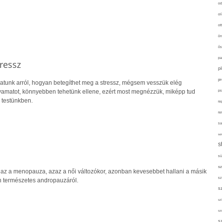
od
ol
ot
ön
ős
pa
ressz
p
pr
atunk arról, hogyan betegíthet meg a stressz, mégsem vesszük elég
lyamatot, könnyebben tehetünk ellene, ezért most megnézzük, miképp tud
ps
 testünkben.
re
re
sa
sor
s
sü
sz
i az a menopauza, azaz a női változókor, azonban kevesebbet hallani a másik
sz
n természetes andropauzáról.
s
szí
sz
s