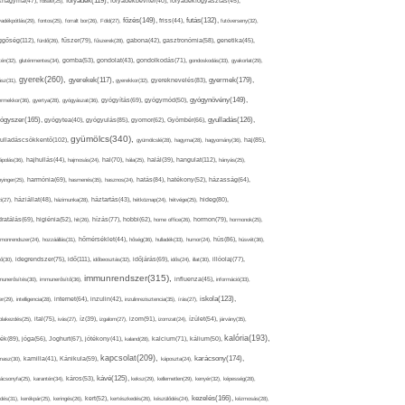
folyadék(119),
khagyma(47),
folsav(25),
folyadékbevitel(40),
folyadékfogyasztás(45),
főzés(149),
futás(132),
yadékpótlás(29),
fontos(25),
forralt bor(26),
Föld(27),
friss(44),
futóverseny(32),
ggőség(112),
fürdő(26),
fűszer(79),
fűszerek(28),
gabona(42),
gasztronómia(58),
genetika(45),
tén(32),
gluténmentes(34),
gomba(53),
gondolat(43),
gondolkodás(71),
gondoskodás(33),
gyakorlat(29),
gyerek(260),
gyermek(179),
gyerekek(117),
ász(31),
gyerekkor(32),
gyereknevelés(83),
gyógynövény(149),
ermekkor(36),
gyertya(28),
gyógyászat(36),
gyógyítás(69),
gyógymód(50),
ógyszer(165),
gyulladás(126),
gyógytea(40),
gyógyulás(85),
gyomor(62),
Gyömbér(66),
gyümölcs(340),
ulladáscsökkentő(102),
gyümölcslé(28),
hagyma(28),
hagyomány(36),
haj(85),
hangulat(112),
ápolás(36),
hajhullás(44),
hajmosás(24),
hal(70),
hála(25),
halál(39),
hányás(25),
yinger(25),
harmónia(69),
hasmenés(35),
hasznos(24),
hatás(84),
hatékony(52),
házasság(64),
i(27),
háziállat(48),
házimunka(28),
háztartás(43),
hétköznap(24),
hétvége(25),
hideg(80),
dratálás(69),
higiénia(52),
hit(26),
hízás(77),
hobbi(62),
home office(26),
hormon(79),
hormonok(25),
rmonrendszer(24),
hozzáállás(31),
hőmérséklet(44),
hőség(36),
hulladék(33),
humor(24),
hús(86),
húsvét(36),
idő(111),
ő(30),
idegrendszer(75),
időbeosztás(32),
időjárás(69),
idős(24),
illat(30),
illóolaj(77),
immunrendszer(315),
munerősítés(30),
immunerősítő(36),
influenza(45),
információ(33),
iskola(123),
er(29),
intelligencia(28),
internet(64),
inzulin(42),
inzulinrezisztencia(35),
írás(27),
olakezdés(25),
ital(75),
ivás(27),
íz(39),
izgalom(27),
izom(91),
izomzat(24),
ízület(54),
járvány(35),
kalória(193),
ték(89),
jóga(56),
Joghurt(67),
jótékony(41),
kaland(28),
kalcium(71),
kálium(50),
kapcsolat(209),
karácsony(174),
masz(30),
kamilla(41),
Kánikula(59),
káposzta(24),
kávé(125),
ácsonyfa(25),
karantén(34),
káros(53),
keksz(29),
kellemetlen(29),
kenyér(32),
képesség(28),
kezelés(166),
dés(31),
kerékpár(25),
keringés(26),
kert(52),
kertészkedés(26),
készülődés(24),
kézmosás(28),