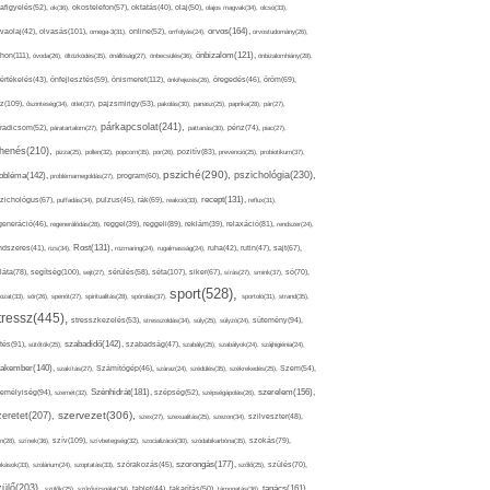
afigyelés(52),
ok(36),
okostelefon(57),
oktatás(40),
olaj(50),
olajos magvak(34),
olcsó(33),
olvasás(101),
orvos(164),
ívaolaj(42),
omega-3(31),
online(52),
orrfolyás(24),
orvostudomány(26),
thon(111),
önbizalom(121),
óvoda(26),
öltözködés(35),
önállóság(27),
önbecsülés(36),
önbizalomhiány(28),
önismeret(112),
értékelés(43),
önfejlesztés(59),
önkifejezés(26),
öregedés(46),
öröm(69),
z(109),
őszinteség(34),
ötlet(37),
pajzsmirigy(53),
pakolás(30),
panasz(25),
paprika(28),
pár(27),
párkapcsolat(241),
radicsom(52),
páratartalom(27),
pattanás(30),
pénz(74),
piac(27),
ihenés(210),
pizza(25),
pollen(32),
popcorn(35),
por(26),
pozitív(83),
prevenció(25),
probiotikum(37),
psziché(290),
pszichológia(230),
obléma(142),
problémamegoldás(27),
program(60),
recept(131),
zichológus(67),
puffadás(34),
pulzus(45),
rák(69),
reakció(33),
reflux(31),
generáció(46),
regenerálódás(28),
reggel(39),
reggeli(89),
reklám(39),
relaxáció(81),
rendszer(24),
Rost(131),
ndszeres(41),
rizs(34),
rozmaring(24),
rugalmasság(24),
ruha(42),
rutin(47),
sajt(67),
segítség(100),
séta(107),
láta(78),
sejt(27),
sérülés(58),
siker(67),
sírás(27),
smink(37),
só(70),
sport(528),
ozat(33),
sör(26),
spenót(27),
spiritualitás(28),
spórolás(37),
sportoló(31),
strand(35),
tressz(445),
sütemény(94),
stresszkezelés(53),
stresszoldás(34),
súly(25),
súlyzó(24),
szabadidő(142),
tés(91),
sütőtök(25),
szabadság(47),
szabály(25),
szabályok(24),
szájhigiénia(24),
akember(140),
szakítás(27),
Számítógép(46),
száraz(24),
szédülés(35),
székrekedés(25),
Szem(54),
Szénhidrát(181),
emélyiség(94),
szerelem(156),
szemét(32),
szépség(52),
szépségápolás(26),
szervezet(306),
zeretet(207),
szex(27),
szexualitás(25),
szezon(34),
szilveszter(48),
szív(109),
n(28),
színek(36),
szívbetegség(32),
szocializáció(30),
szódabikarbóna(35),
szokás(79),
szorongás(177),
okások(33),
szolárium(24),
szoptatás(33),
szórakozás(45),
szőlő(25),
szülés(70),
zülő(203),
tanács(161),
szülők(25),
szűrővizsgálat(34),
tablet(44),
takarítás(50),
támogatás(36),