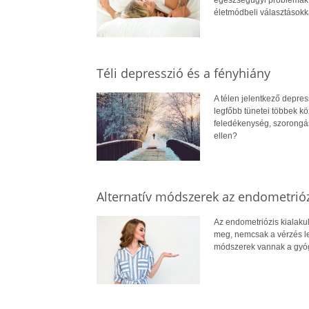
életmódbeli választásokkal
Téli depresszió és a fényhiány
A télen jelentkező depre
legfőbb tünetei többek k
feledékenység, szorongás
ellen?
Alternatív módszerek az endometrió
Az endometriózis kialakul
meg, nemcsak a vérzés le
módszerek vannak a gyóg