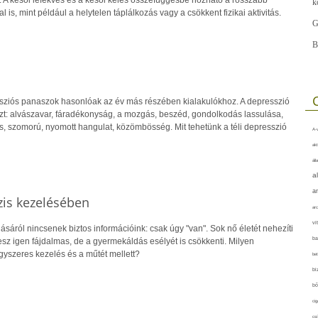
k
 is, mint például a helytelen táplálkozás vagy a csökkent fizikai aktivitás.
G
B
ssziós panaszok hasonlóak az év más részében kialakulókhoz. A depresszió
özt: alvászavar, fáradékonyság, a mozgás, beszéd, gondolkodás lassulása,
, szomorú, nyomott hangulat, közömbösség. Mit tehetünk a téli depresszió
A-v
akt
áll
a
a
zis kezelésében
arc
vi
ásáról nincsenek biztos információink: csak úgy "van". Sok nő életét nehezíti
ba
sz igen fájdalmas, de a gyermekáldás esélyét is csökkenti. Milyen
yszeres kezelés és a műtét mellett?
bet
bi
bő
cig
csí