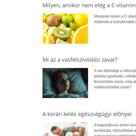
Milyen, amikor nem elég a C-vitamin
Mindenki ismeri a C-vitam
milyenek a hiánytünetek é
Mi az a vasfelszívódási zavar?
A vas többsége a vékonybé
például gyulladás, cöliá
felszívódási zavar, még a
vasfelszívódási zavar?
A korán kelés egészségügyi előnyei
A bagolytípusú alvási s
kockázata, mint például a
egészségügyi problémák. 