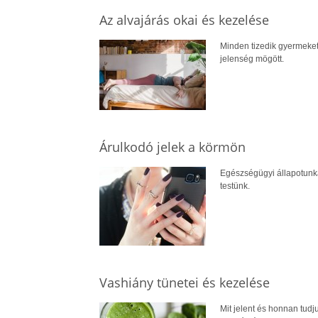
Az alvajárás okai és kezelése
Minden tizedik gyermeket 
jelenség mögött.
Árulkodó jelek a körmön
Egészségügyi állapotunkat
testünk.
Vashiány tünetei és kezelése
Mit jelent és honnan tud