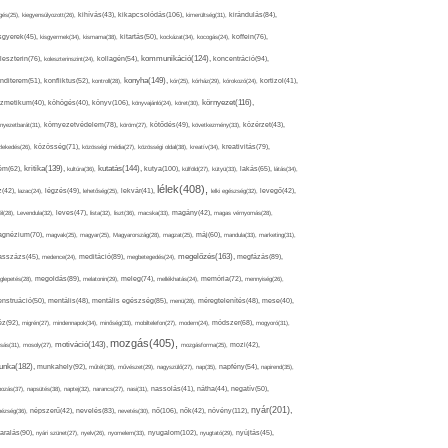
kikapcsolódás(106),
gés(25),
kiegyensúlyozott(26),
kihívás(43),
kimerültség(31),
kirándulás(84),
sgyerek(45),
kisgyermek(34),
kismama(38),
kitartás(50),
kockázat(34),
kocogás(24),
koffein(76),
kommunikáció(124),
koncentráció(94),
leszterin(76),
koleszterinszint(24),
kollagén(54),
konyha(149),
nditerem(51),
konfliktus(52),
kontroll(28),
kór(25),
kórház(29),
kórokozó(24),
kortizol(41),
könyv(106),
környezet(116),
zmetikum(40),
köhögés(40),
könyvajánló(24),
köret(30),
nyezetbarát(31),
környezetvédelem(78),
köröm(27),
kötődés(49),
következmény(33),
közérzet(43),
lekedés(26),
közösség(71),
közösségi média(27),
közösségi oldal(38),
kreatív(34),
kreativitás(79),
kritika(139),
kutatás(144),
kutya(100),
ém(62),
kultúra(36),
külföld(27),
kütyü(33),
lakás(65),
látás(34),
lélek(408),
z(42),
lazac(24),
légzés(49),
lehetőség(25),
lekvár(41),
lelki egészség(32),
levegő(42),
él(28),
Levendula(32),
leves(47),
lista(32),
liszt(36),
macska(33),
magány(42),
magas vérnyomás(28),
gnézium(70),
magvak(25),
magyar(25),
Magyarország(28),
magzat(25),
máj(60),
mandula(33),
marketing(31),
megelőzés(163),
sszázs(45),
medence(24),
meditáció(89),
megbetegedés(24),
megfázás(89),
glepetés(28),
megoldás(89),
melatonin(29),
meleg(74),
mellékhatás(24),
memória(72),
mennyiség(26),
nstruáció(50),
mentális(48),
mentális egészség(85),
menü(28),
méregtelenítés(48),
mese(40),
z(92),
migrén(27),
mindennapok(34),
minőség(33),
mobiltelefon(27),
modern(24),
módszer(68),
mogyoró(31),
mozgás(405),
motiváció(143),
sás(31),
mosoly(27),
mozgásforma(25),
mozi(42),
nka(182),
munkahely(92),
műtét(38),
művészet(29),
nagyszülő(27),
nap(35),
napfény(54),
napirend(35),
pozás(37),
napsütés(38),
naptej(32),
narancs(27),
nasi(31),
nassolás(41),
nátha(44),
negatív(50),
nyár(201),
nő(106),
növény(112),
hézség(36),
népszerű(42),
nevelés(83),
nevetés(30),
nők(42),
nyugalom(102),
aralás(90),
nyári szünet(27),
nyelv(26),
nyomelem(33),
nyugtató(29),
nyújtás(45),