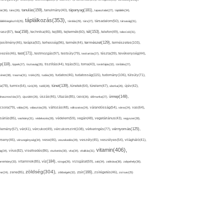
tápanyag(181),
tanulás(159),
ár(36),
tánc(26),
tanulmány(40),
tapasztalat(27),
táplálék(34),
táplálkozás(353),
lálékkiegészítő(25),
tárolás(29),
társ(27),
társadalom(50),
társaság(31),
tea(158),
tél(153),
vasz(87),
technika(46),
tej(88),
tejtermék(60),
telefon(49),
televízió(31),
terápia(92),
terhesség(96),
természet(129),
természetes(103),
ljesítmény(46),
termék(44),
test(171),
testmozgás(97),
rvezés(46),
testsúly(79),
testtartás(27),
tészta(39),
tevékenység(44),
pp(118),
tippek(27),
tisztaság(35),
tisztítás(44),
tojás(91),
torna(43),
torokfájás(32),
törődés(27),
tudatosság(115),
tudomány(106),
ténet(38),
trauma(31),
trükk(25),
tudás(30),
tudatos(46),
túlsúly(71),
tünet(139),
ra(78),
turmix(64),
túró(29),
tüdő(28),
tünetek(64),
türelem(47),
uborka(26),
újév(42),
ünnep(148),
ahasznosítás(37),
újszülött(26),
úszás(46),
Utazás(85),
Üdítő(26),
ülőmunka(27),
csora(79),
válás(24),
választás(29),
változás(48),
változatos(24),
várandósság(54),
város(24),
vas(64),
sárlás(85),
vashiány(31),
védekezés(28),
védelem(59),
vegán(48),
vegetáriánus(43),
vegyszer(28),
vércukorszint(108),
vérnyomás(125),
lemény(57),
vér(41),
vércukor(49),
vérkeringés(77),
rseny(46),
vérszegénység(34),
vese(46),
veszekedés(29),
veszély(45),
veszélyes(54),
világháló(41),
vitamin(406),
ág(34),
vírus(82),
viselkedés(86),
viszketés(30),
vita(34),
vitalitás(31),
víz(184),
aminhiány(33),
vitaminok(85),
vizsga(26),
vizsgálat(59),
zab(34),
zabkása(36),
zabpehely(36),
zöldség(304),
zsír(166),
ar(24),
zene(85),
zöldségek(32),
zsírégetés(46),
zsírsav(25)