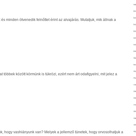
kié
ki
ko
és minden ötvenedik felnőttet érint az alvajárás. Mutatjuk, mik állnak a
ko
ko
kör
köz
kr
lá
lev
ma
 többek között körmünk is tükrözi, ezért nem árt odafigyelni, mit jelez a
ma
me
me
mé
mo
mu
na
ne
juk, hogy vashiányunk van? Melyek a jellemző tünetek, hogy orvosolhatjuk a
ny