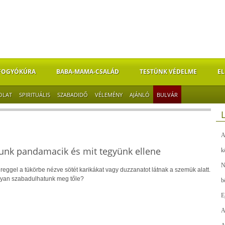
FOGYÓKÚRA
BABA-MAMA-CSALÁD
TESTÜNK VÉDELME
EL
OLAT
SPIRITUÁLIS
SZABADIDŐ
VÉLEMÉNY
AJÁNLÓ
BULVÁR
A
gyunk pandamacik és mit tegyünk ellene
k
N
reggel a tükörbe nézve sötét karikákat vagy duzzanatot látnak a szemük alatt.
gyan szabadulhatunk meg tőle?
b
E
A