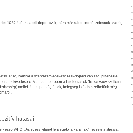
tan
táp
ta
int 10 %-át érinti a téli depresszió, mára már szinte természetesnek számít,
te
te
ti
tör
tú
újr
va
vá
net is lehet, ilyenkor a szervezet védekező reakciójáról van szó, pihenésre
vé
merülés kivédésére. A tünet hátterében a fiziológiás ok (fizikai vagy szellemi
ve
terhesség) mellett állhat patológiás ok, betegség is és beszélhetünk még
vir
ómáról.
vit
zav
ozitív hatásai
rvezet (WHO) „Az egész világot fenyegető járványnak” nevezte a stresszt.