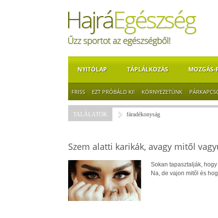
NYITÓLAP
TÁPLÁLKOZÁS
MOZGÁS-
FRISS
EZT PRÓBÁLD KI!
KÖRNYEZETÜNK
PÁRKAPCS
TALÁLATOK
fáradékonyság
Szem alatti karikák, avagy mitől va
Sokan tapasztalják, hogy 
Na, de vajon mitől és ho