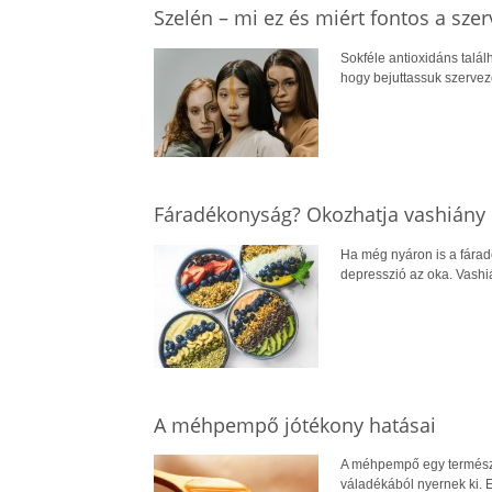
Szelén – mi ez és miért fontos a sze
Sokféle antioxidáns talál
hogy bejuttassuk szerveze
Fáradékonyság? Okozhatja vashiány 
Ha még nyáron is a fárad
depresszió az oka. Vashiá
A méhpempő jótékony hatásai
A méhpempő egy természet
váladékából nyernek ki. 