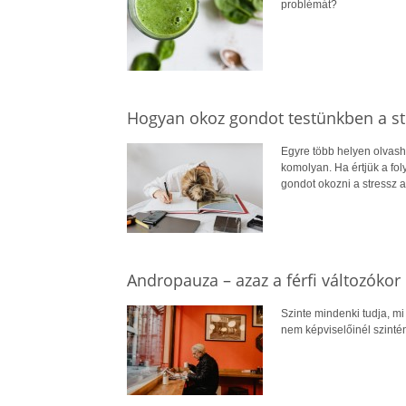
problémát?
Hogyan okoz gondot testünkben a st
Egyre több helyen olvash
komolyan. Ha értjük a fo
gondot okozni a stressz a
Andropauza – azaz a férfi változókor
Szinte mindenki tudja, m
nem képviselőinél szinté