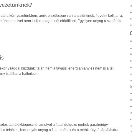
rvezetünknek?
cuk
de
ható a környezetünkben, amikre szüksége van a testünknek, figyelni kell, arra,
div
tünkbe, mivel nem tudjuk magunktól előállítani. Egy ilyen anyag a szelén is.
éd
él
eg
él
is
él
ékonysággal küzdünk, talán nem a tavaszi energiahiány és nem is a téli
elv
ny is állhat a háttérben.
erd
int
é
fa
fá
fel
fel
fe
es táplálékkiegészítő, amelyet a fiatal dolgozó méhek garatmirigy-
fo
Ez a fehéres, kocsonyás anyag a fiatal méhek és a méhkirálynő táplálására