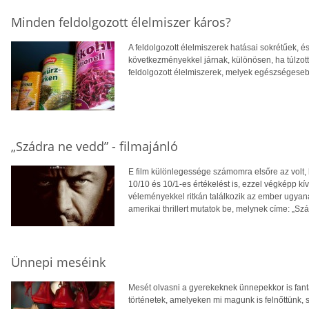
Minden feldolgozott élelmiszer káros?
A feldolgozott élelmiszerek hatásai sokrétűek, é
következményekkel járnak, különösen, ha túlzo
feldolgozott élelmiszerek, melyek egészségeseb
„Szádra ne vedd” - filmajánló
E film különlegessége számomra elsőre az volt,
10/10 és 10/1-es értékelést is, ezzel végképp kí
véleményekkel ritkán találkozik az ember ugyan
amerikai thrillert mutatok be, melynek címe: „Sz
Ünnepi meséink
Mesét olvasni a gyerekeknek ünnepekkor is fant
történetek, amelyeken mi magunk is felnőttünk, 