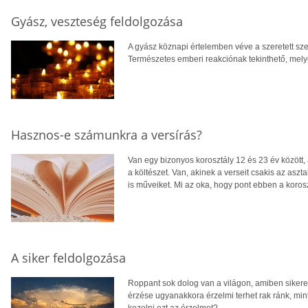
Gyász, veszteség feldolgozása
A gyász köznapi értelemben véve a szeretett sze
Természetes emberi reakciónak tekinthető, melye
Hasznos-e számunkra a versírás?
Van egy bizonyos korosztály 12 és 23 év között,
a költészet. Van, akinek a verseit csakis az aszta
is műveiket. Mi az oka, hogy pont ebben a koro
A siker feldolgozása
Roppant sok dolog van a világon, amiben sikere
érzése ugyanakkora érzelmi terhet rak ránk, mi