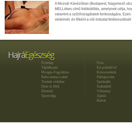
A Mozsár Kávézóban (Budapest, Nagymező utca
MELLékes című fotókiállítás, amelynek célja, hog
valamint a szűrővizsgálatok fontosságára. Ezen kí
védelmét, és főként a női öntudat felébresztését
Nyitólap
Friss
Táplálkozás
Ezt próbáld ki!
Mozgás-Fogyókúra
Környezetünk
Baba-mama-család
Párkapcsolat
Testünk védelme
Spirituális
Elme és lélek
Szabadidő
Életmód
Vélemény
Sportvilág
Ajánló
Bulvár