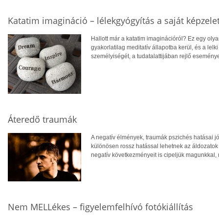
Katatim imagináció – lélekgyógyítás a saját képzele
Hallott már a katatim imaginációról? Ez egy oly
gyakorlatilag meditatív állapotba kerül, és a lelk
személyiségét, a tudatalattijában rejlő esemény
Áteredő traumák
A negatív élmények, traumák pszichés hatásai jó
különösen rossz hatással lehetnek az áldozatok
negatív következményeit is cipeljük magunkkal, 
Nem MELLékes – figyelemfelhívó fotókiállítás