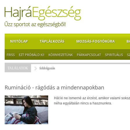
NYITÓLAP
TÁPLÁLKOZÁS
MOZGÁS-FOGYÓKÚRA
B
FRISS
EZT PRÓBÁLD KI!
KÖRNYEZETÜNK
PÁRKAPCSOLAT
SPIRITUÁLIS
S
TALÁLATOK
feldolgozás
Rumináció - rágódás a mindennapokban
Hát ki ne ismerné az érzést, amikor valami soksz
néha egyáltalán nincs a hasznunkra.