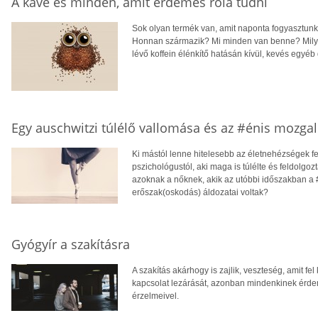
A kávé és minden, amit érdemes róla tudni
Sok olyan termék van, amit naponta fogyasztunk
Honnan származik? Mi minden van benne? Milyen
lévő koffein élénkítő hatásán kívül, kevés egyéb 
Egy auschwitzi túlélő vallomása és az #énis mozg
Ki mástól lenne hitelesebb az életnehézségek f
pszichológustól, aki maga is túlélte és feldolgoz
azoknak a nőknek, akik az utóbbi időszakban a 
erőszak(oskodás) áldozatai voltak?
Gyógyír a szakításra
A szakítás akárhogy is zajlik, veszteség, amit fe
kapcsolat lezárását, azonban mindenkinek érd
érzelmeivel.