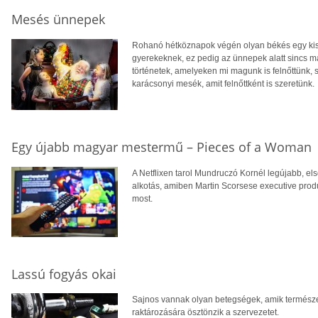
Mesés ünnepek
Rohanó hétköznapok végén olyan békés egy kis
gyerekeknek, ez pedig az ünnepek alatt sincs m
történetek, amelyeken mi magunk is felnőttünk, 
karácsonyi mesék, amit felnőttként is szeretünk.
Egy újabb magyar mestermű – Pieces of a Woman
A Netflixen tarol Mundruczó Kornél legújabb, el
alkotás, amiben Martin Scorsese executive produ
most.
Lassú fogyás okai
Sajnos vannak olyan betegségek, amik természet
raktározására ösztönzik a szervezetet.