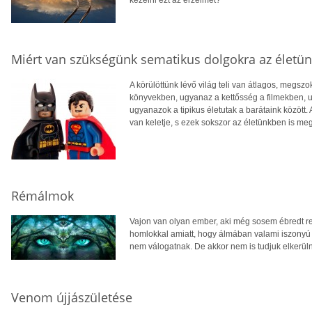
kezelni ezt az érzelmet?
Miért van szükségünk sematikus dolgokra az életü
A körülöttünk lévő világ teli van átlagos, megsz
könyvekben, ugyanaz a kettősség a filmekben,
ugyanazok a tipikus életutak a barátaink között.
van keletje, s ezek sokszor az életünkben is me
Rémálmok
Vajon van olyan ember, aki még sosem ébredt r
homlokkal amiatt, hogy álmában valami iszonyú 
nem válogatnak. De akkor nem is tudjuk elkerüln
Venom újjászületése