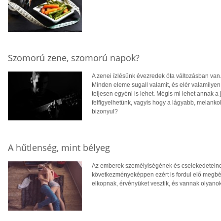
Szomorú zene, szomorú napok?
A zenei ízlésünk évezredek óta változásban van.
Minden eleme sugall valamit, és elér valamilyen 
teljesen egyéni is lehet. Mégis mi lehet annak
felfigyelhetünk, vagyis hogy a lágyabb, melanko
bizonyul?
A hűtlenség, mint bélyeg
Az emberek személyiségének és cselekedeteinek
következményeképpen ezért is fordul elő megbé
elkopnak, érvényüket vesztik, és vannak olyanok