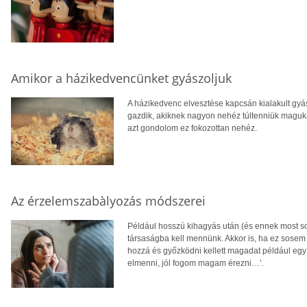
Amikor a házikedvencünket gyászoljuk
A házikedvenc elvesztése kapcsán kialakult gyá
gazdik, akiknek nagyon nehéz túltenniük maguka
azt gondolom ez fokozottan nehéz.
Az érzelemszabàlyozás módszerei
Például hosszú kihagyás után (és ennek most so
társaságba kell mennünk. Akkor is, ha ez sosem
hozzá és győzködni kellett magadat például egy
elmenni, jól fogom magam érezni…’.