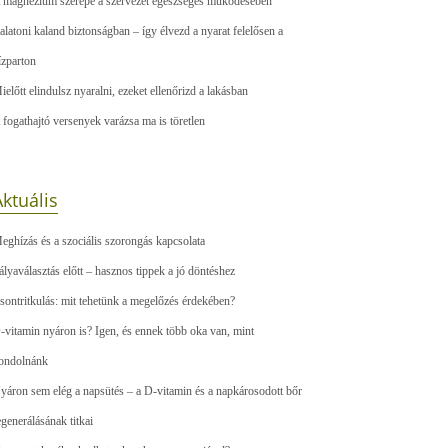
 magnézium szerepe a szervezet egészséges működésében
alatoni kaland biztonságban – így élvezd a nyarat felelősen a
ízparton
ielőtt elindulsz nyaralni, ezeket ellenőrizd a lakásban
 fogathajtó versenyek varázsa ma is töretlen
ktuális
eghízás és a szociális szorongás kapcsolata
ályaválasztás előtt – hasznos tippek a jó döntéshez
sontritkulás: mit tehetünk a megelőzés érdekében?
-vitamin nyáron is? Igen, és ennek több oka van, mint
ondolnánk
yáron sem elég a napsütés – a D-vitamin és a napkárosodott bőr
egenerálásának titkai