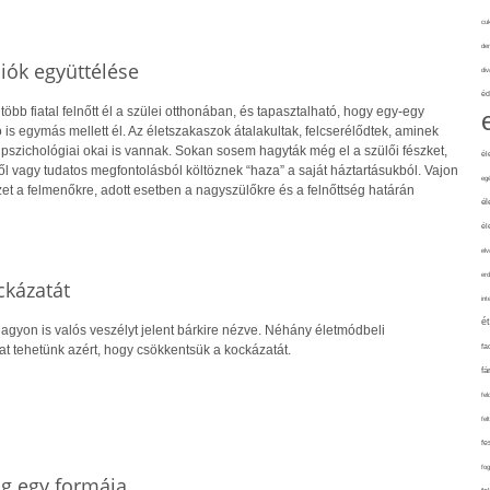
cuk
de
iók együttélése
div
éd
öbb fiatal felnőtt él a szülei otthonában, és tapasztalható, hogy egy-egy
s egymás mellett él. Az életszakaszok átalakultak, felcserélődtek, aminek
pszichológiai okai is vannak. Sokan sosem hagyták még el a szülői fészket,
él
l vagy tudatos megfontolásból költöznek “haza” a saját háztartásukból. Vajon
eg
zet a felmenőkre, adott esetben a nagyszülőkre és a felnőttség határán
él
él
elv
erd
ckázatát
int
é
agyon is valós veszélyt jelent bárkire nézve. Néhány életmódbeli
kat tehetünk azért, hogy csökkentsük a kockázatát.
fa
fá
fel
fel
fe
fo
ág egy formája