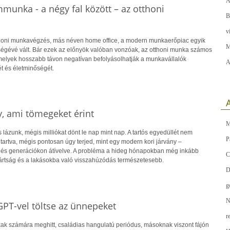
A
unka - a négy fal között – az otthoni
B
v
thoni munkavégzés, más néven home office, a modern munkaerőpiac egyik
M
égévé vált. Bár ezek az előnyök valóban vonzóak, az otthoni munka számos
 amelyek hosszabb távon negatívan befolyásolhatják a munkavállalók
A
t és életminőségét.
A
, ami tömegeket érint
M
lázunk, mégis milliókat dönt le nap mint nap. A tartós egyedüllét nem
P
artva, mégis pontosan úgy terjed, mint egy modern kori járvány –
n és generációkon átívelve. A probléma a hideg hónapokban még inkább
C
zártság és a lakásokba való visszahúzódás természetesebb.
D
g
N
PT-vel töltse az ünnepeket
r
k számára meghitt, családias hangulatú periódus, másoknak viszont fájón