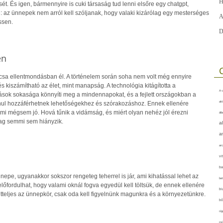
H
ét. És igen, bármennyire is cuki társaság tud lenni elsőre egy chatgpt,
e: az ünnepek nem arról kell szóljanak, hogy valaki kizárólag egy mesterséges
A
ssen.
D
én
csa ellentmondásban él. A történelem során soha nem volt még ennyire
 kiszámítható az élet, mint manapság. A technológia kitágította a
A-v
tások sokasága könnyíti meg a mindennapokat, és a fejlett országokban a
akt
anul hozzáférhetnek lehetőségekhez és szórakozáshoz. Ennek ellenére
ami mégsem jó. Hová tűnik a vidámság, és miért olyan nehéz jól érezni
áll
ag semmi sem hiányzik.
a
a
arc
vi
ba
nepe, ugyanakkor sokszor rengeteg teherrel is jár, ami kihatással lehet az
bet
 előfordulhat, hogy valami oknál fogva egyedül kell töltsük, de ennek ellenére
bi
etteljes az ünnepkör, csak oda kell figyelnünk magunkra és a környezetünkre.
bő
cig
csí