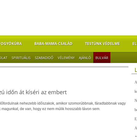
FOGYÓKÚRA
BABA-MAMA-CSALÁD
TESTÜNK VÉDELME
EL
OLAT
SPIRITUÁLIS
SZABADIDŐ
VÉLEMÉNY
AJÁNLÓ
BULVÁR
A
ú időn át kíséri az embert
k
N
lőfordulnak nehezebb időszakok, amikor szomorúbbnak, fáradtabbnak vagy
 magunkat, de van, hogy ez nem múlik hosszabb távon sem.
b
E
A