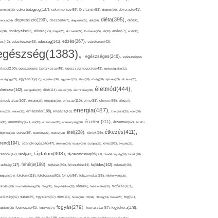
cukorbetegség(137),
orbeteg(25),
cukormentes(69),
D-vitamin(53),
daganat(36),
dekoráció(41),
diéta(395),
depresszió(199),
mencia(34),
desszert(67),
diagnózis(28),
diák(24),
dió(50),
dohányzás(92),
at(38),
döntés(58),
drága(26),
duzzanat(27),
E-vitamin(25),
eb(26),
ebéd(57),
ecet(38),
edzés(267),
édesség(141),
es(42),
édesítőszer(43),
edzőterem(42),
egészség(1383),
egészséges(246),
egészséges
etmód(100),
egészséges táplálkozás(45),
egészségmegőrzés(43),
egészségtelen(32),
észségügy(27),
egyensúly(63),
egyetem(30),
egyszerű(31),
éhes(30),
éhség(38),
éjszaka(33),
ekcéma(26),
életmód(444),
elmiszer(142),
élet(114),
elengedés(29),
életkor(30),
életminőség(30),
etmódváltás(109),
elhízás(110),
elme(93),
életvitel(28),
elfogadás(30),
élmény(55),
előny(37),
energia(487),
emésztés(166),
árás(32),
ember(38),
empátia(43),
Energiaital(29),
eper(30),
érzelem(211),
ő(36),
eredmény(47),
erő(36),
érrendszer(36),
érzékenység(36),
érzelmek(42),
érzelmi
étkezés(411),
étel(228),
elligencia(28),
érzés(39),
esemény(27),
eszköz(28),
ételek(39),
trend(194),
evés(92),
étrendkiegészítő(47),
étterem(24),
étvágy(34),
Európa(28),
évszak(28),
fájdalom(308),
cebook(42),
fahéj(43),
fájdalomcsillapító(39),
fáradékonyság(30),
fáradt(28),
fehérje(198),
radtság(117),
fejfájás(93),
fejlődés(142),
fejlesztés(44),
feladat(46),
félelem(115),
dolgozás(24),
felelősség(62),
felnőtt(66),
felszívódás(56),
féltékenység(26),
fertőzés(101),
töltődés(29),
fenntarthatóság(29),
fény(36),
fényvédelem(28),
férfi(86),
fertőtlenítés(31),
film(111),
szültség(82),
fiatal(39),
figyelem(69),
finom(26),
fitt(34),
fittség(34),
fizikai(25),
fog(51),
fogyás(279),
fogyókúra(178),
gadalom(25),
fogmosás(41),
fogorvos(24),
fogyasztás(67),