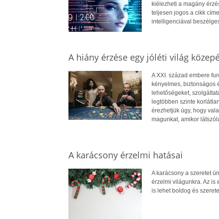
kiélezheti a magány érzés
teljesen jogos a cikk cím
intelligenciával beszélge
A hiány érzése egy jóléti világ közep
A XXI. század embere fur
kényelmes, biztonságos és
lehetőségeket, szolgálta
legtöbben szinte korlátl
érezhetjük úgy, hogy val
magunkat, amikor látszól
A karácsony érzelmi hatásai
A karácsony a szeretet ün
érzelmi világunkra. Az is
is lehet boldog és szeret