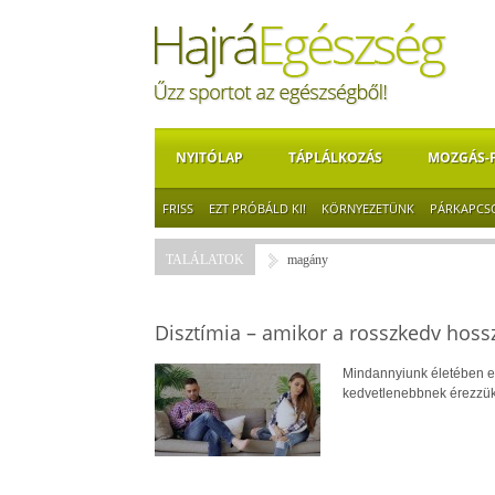
NYITÓLAP
TÁPLÁLKOZÁS
MOZGÁS-
FRISS
EZT PRÓBÁLD KI!
KÖRNYEZETÜNK
PÁRKAPCS
TALÁLATOK
magány
Disztímia – amikor a rosszkedv hossz
Mindannyiunk életében e
kedvetlenebbnek érezzük