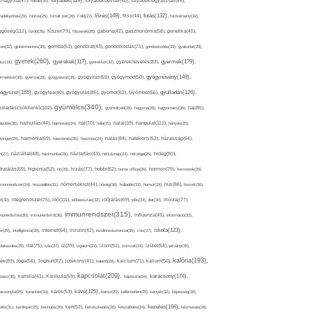
folyadék(119),
khagyma(47),
folsav(25),
folyadékbevitel(40),
folyadékfogyasztás(45),
főzés(149),
futás(132),
yadékpótlás(29),
fontos(25),
forralt bor(26),
Föld(27),
friss(44),
futóverseny(32),
ggőség(112),
fürdő(26),
fűszer(79),
fűszerek(28),
gabona(42),
gasztronómia(58),
genetika(45),
tén(32),
gluténmentes(34),
gomba(53),
gondolat(43),
gondolkodás(71),
gondoskodás(33),
gyakorlat(29),
gyerek(260),
gyermek(179),
gyerekek(117),
ász(31),
gyerekkor(32),
gyereknevelés(83),
gyógynövény(149),
ermekkor(36),
gyertya(28),
gyógyászat(36),
gyógyítás(69),
gyógymód(50),
ógyszer(165),
gyulladás(126),
gyógytea(40),
gyógyulás(85),
gyomor(62),
Gyömbér(66),
gyümölcs(340),
ulladáscsökkentő(102),
gyümölcslé(28),
hagyma(28),
hagyomány(36),
haj(85),
hangulat(112),
ápolás(36),
hajhullás(44),
hajmosás(24),
hal(70),
hála(25),
halál(39),
hányás(25),
yinger(25),
harmónia(69),
hasmenés(35),
hasznos(24),
hatás(84),
hatékony(52),
házasság(64),
i(27),
háziállat(48),
házimunka(28),
háztartás(43),
hétköznap(24),
hétvége(25),
hideg(80),
dratálás(69),
higiénia(52),
hit(26),
hízás(77),
hobbi(62),
home office(26),
hormon(79),
hormonok(25),
rmonrendszer(24),
hozzáállás(31),
hőmérséklet(44),
hőség(36),
hulladék(33),
humor(24),
hús(86),
húsvét(36),
idő(111),
ő(30),
idegrendszer(75),
időbeosztás(32),
időjárás(69),
idős(24),
illat(30),
illóolaj(77),
immunrendszer(315),
munerősítés(30),
immunerősítő(36),
influenza(45),
információ(33),
iskola(123),
er(29),
intelligencia(28),
internet(64),
inzulin(42),
inzulinrezisztencia(35),
írás(27),
olakezdés(25),
ital(75),
ivás(27),
íz(39),
izgalom(27),
izom(91),
izomzat(24),
ízület(54),
járvány(35),
kalória(193),
ték(89),
jóga(56),
Joghurt(67),
jótékony(41),
kaland(28),
kalcium(71),
kálium(50),
kapcsolat(209),
karácsony(174),
masz(30),
kamilla(41),
Kánikula(59),
káposzta(24),
kávé(125),
ácsonyfa(25),
karantén(34),
káros(53),
keksz(29),
kellemetlen(29),
kenyér(32),
képesség(28),
kezelés(166),
dés(31),
kerékpár(25),
keringés(26),
kert(52),
kertészkedés(26),
készülődés(24),
kézmosás(28),