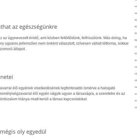
tan
táp
ta
that az egészségünkre
te
te
az az úgynevezett énidő, ami közben feltöltődünk, felfrissülünk. Más dolog, ha
ti
 ugyanis jellemzően nem önként választott, szívesen vállalt létforma, sokkal
tör
szomorú állapot.
tú
újr
va
vá
netei
vé
avarral élő egyének viselkedésének legfontosabb ismérve a halogató
ve
zemélyiségzavarral élő egyén vágyik ugyan a társaságra, a szeretetre és az
vir
nbizalom hiánya miatt kerüli a társas kapcsolatokat.
vit
zav
 mégis oly egyedül