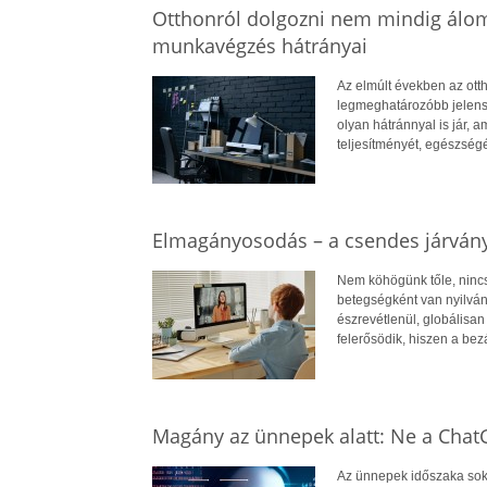
Otthonról dolgozni nem mindig álomm
munkavégzés hátrányai
Az elmúlt években az ot
legmeghatározóbb jelens
olyan hátránnyal is jár,
teljesítményét, egészségé
Elmagányosodás – a csendes járvány
Nem köhögünk tőle, nincs 
betegségként van nyilvánt
észrevétlenül, globálisa
felerősödik, hiszen a be
Magány az ünnepek alatt: Ne a ChatG
Az ünnepek időszaka soka