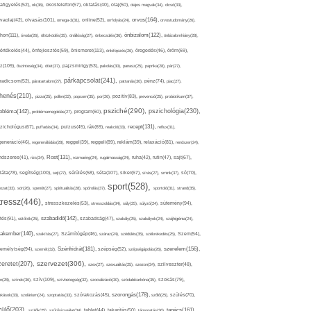
afigyelés(52),
ok(36),
okostelefon(57),
oktatás(40),
olaj(50),
olajos magvak(34),
olcsó(33),
olvasás(101),
orvos(164),
ívaolaj(42),
omega-3(31),
online(52),
orrfolyás(24),
orvostudomány(26),
thon(111),
önbizalom(122),
óvoda(26),
öltözködés(35),
önállóság(27),
önbecsülés(36),
önbizalomhiány(28),
önismeret(113),
értékelés(44),
önfejlesztés(59),
önkifejezés(26),
öregedés(46),
öröm(69),
z(109),
őszinteség(34),
ötlet(37),
pajzsmirigy(53),
pakolás(30),
panasz(25),
paprika(28),
pár(27),
párkapcsolat(241),
radicsom(52),
páratartalom(27),
pattanás(30),
pénz(74),
piac(27),
ihenés(210),
pizza(25),
pollen(32),
popcorn(35),
por(26),
pozitív(83),
prevenció(25),
probiotikum(37),
psziché(290),
pszichológia(230),
obléma(142),
problémamegoldás(27),
program(60),
recept(131),
zichológus(67),
puffadás(34),
pulzus(45),
rák(69),
reakció(33),
reflux(31),
generáció(46),
regenerálódás(28),
reggel(39),
reggeli(89),
reklám(39),
relaxáció(81),
rendszer(24),
Rost(131),
ndszeres(41),
rizs(34),
rozmaring(24),
rugalmasság(24),
ruha(42),
rutin(47),
sajt(67),
segítség(100),
séta(107),
láta(78),
sejt(27),
sérülés(58),
siker(67),
sírás(27),
smink(37),
só(70),
sport(528),
ozat(33),
sör(26),
spenót(27),
spiritualitás(28),
spórolás(37),
sportoló(31),
strand(35),
tressz(446),
sütemény(94),
stresszkezelés(53),
stresszoldás(34),
súly(25),
súlyzó(24),
szabadidő(142),
tés(91),
sütőtök(25),
szabadság(47),
szabály(25),
szabályok(24),
szájhigiénia(24),
akember(140),
szakítás(27),
Számítógép(46),
száraz(24),
szédülés(35),
székrekedés(25),
Szem(54),
Szénhidrát(181),
emélyiség(94),
szerelem(156),
szemét(32),
szépség(52),
szépségápolás(26),
szervezet(306),
zeretet(207),
szex(27),
szexualitás(25),
szezon(34),
szilveszter(48),
szív(109),
n(28),
színek(36),
szívbetegség(32),
szocializáció(30),
szódabikarbóna(35),
szokás(79),
szorongás(178),
okások(33),
szolárium(24),
szoptatás(33),
szórakozás(45),
szőlő(25),
szülés(70),
zülő(203),
tanács(161),
szülők(25),
szűrővizsgálat(34),
tablet(44),
takarítás(50),
támogatás(36),