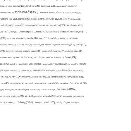
tápanyag(181),
tanulás(159),
ár(36),
tánc(26),
tanulmány(40),
tapasztalat(27),
táplálék(34),
táplálkozás(353),
lálékkiegészítő(25),
tárolás(29),
társ(27),
társadalom(50),
társaság(31),
tea(158),
tél(153),
vasz(87),
technika(46),
tej(88),
tejtermék(60),
telefon(49),
televízió(31),
terápia(92),
terhesség(96),
természet(129),
természetes(103),
ljesítmény(46),
termék(44),
test(171),
testmozgás(97),
rvezés(46),
testsúly(79),
testtartás(27),
tészta(39),
tevékenység(44),
pp(118),
tippek(27),
tisztaság(35),
tisztítás(44),
tojás(91),
torna(43),
torokfájás(32),
törődés(27),
tudatosság(115),
tudomány(106),
ténet(38),
trauma(31),
trükk(25),
tudás(30),
tudatos(46),
túlsúly(72),
tünet(139),
ra(78),
turmix(64),
túró(29),
tüdő(28),
tünetek(64),
türelem(47),
uborka(26),
újév(42),
ünnep(148),
ahasznosítás(37),
újszülött(26),
úszás(46),
Utazás(85),
Üdítő(26),
ülőmunka(27),
csora(79),
válás(24),
választás(29),
változás(48),
változatos(24),
várandósság(54),
város(24),
vas(64),
sárlás(85),
vashiány(31),
védekezés(28),
védelem(59),
vegán(48),
vegetáriánus(43),
vegyszer(28),
vércukorszint(108),
vérnyomás(125),
lemény(57),
vér(41),
vércukor(49),
vérkeringés(77),
rseny(46),
vérszegénység(34),
vese(46),
veszekedés(29),
veszély(45),
veszélyes(54),
világháló(41),
vitamin(406),
ág(34),
vírus(82),
viselkedés(86),
viszketés(30),
vita(34),
vitalitás(31),
víz(184),
aminhiány(33),
vitaminok(86),
vizsga(26),
vizsgálat(59),
zab(34),
zabkása(36),
zabpehely(36),
zöldség(304),
zsír(166),
ar(24),
zene(85),
zöldségek(32),
zsírégetés(46),
zsírsav(25)