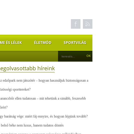
ME ÉS LÉLEK
ÉLETMÓD
SPORTVILÁG
Legolvasottabb híreink
z edzőpark nem játszótér – hogyan használjuk biztonságosan a
özösségi sporttereket?
arancsbőr ellen tudatosan – mit tehetünk a simább, feszesebb
őrért?
gy barátság vége: miért fáj ennyire, és hogyan lépjünk tovább?
 belső béke nem luxus, hanem tudatos döntés