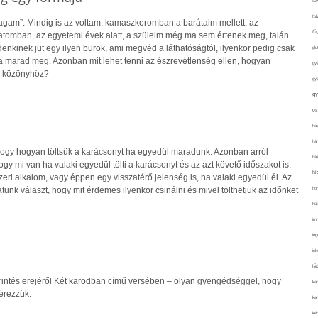
fo
fol
gam”. Mindig is az voltam: kamaszkoromban a barátaim mellett, az
fü
atomban, az egyetemi évek alatt, a szüleim még ma sem értenek meg, talán
enkinek jut egy ilyen burok, ami megvéd a láthatóságtól, ilyenkor pedig csak
glu
a marad meg. Azonban mit lehet tenni az észrevétlenség ellen, hogyan
gy
i közönyhöz?
gy
gy
gy
haj
hán
, hogy hogyan töltsük a karácsonyt ha egyedül maradunk. Azonban arról
ház
ogy mi van ha valaki egyedül tölti a karácsonyt és az azt követő időszakot is.
hi
eri alkalom, vagy éppen egy visszatérő jelenség is, ha valaki egyedül él. Az
ho
tunk választ, hogy mit érdemes ilyenkor csinálni és mivel tölthetjük az időnket
hűt
im
ing
isk
já
rintés erejéről Két karodban című versében – olyan gyengédséggel, hogy
ka
érezzük.
kar
kér