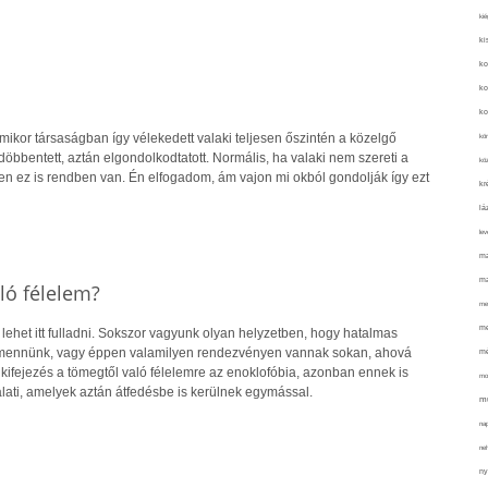
kié
ki
ko
ko
ko
, mikor társaságban így vélekedett valaki teljesen őszintén a közelgő
kör
bbentett, aztán elgondolkodtatott. Normális, ha valaki nem szereti a
köz
en ez is rendben van. Én elfogadom, ám vajon mi okból gondolják így ezt
kr
lá
lev
ma
ma
ló félelem?
me
me
ehet itt fulladni. Sokszor vagyunk olyan helyzetben, hogy hatalmas
mennünk, vagy éppen valamilyen rendezvényen vannak sokan, ahová
mé
kifejezés a tömegtől való félelemre az enoklofóbia, azonban ennek is
mo
lati, amelyek aztán átfedésbe is kerülnek egymással.
mu
na
ne
ny