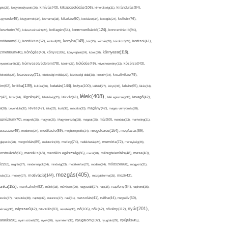
kikapcsolódás(106),
gés(25),
kiegyensúlyozott(26),
kihívás(43),
kimerültség(31),
kirándulás(84),
sgyerek(45),
kisgyermek(34),
kismama(38),
kitartás(50),
kockázat(34),
kocogás(24),
koffein(76),
kommunikáció(124),
koncentráció(94),
leszterin(76),
koleszterinszint(24),
kollagén(54),
konyha(149),
nditerem(51),
konfliktus(52),
kontroll(28),
kór(25),
kórház(29),
kórokozó(24),
kortizol(41),
könyv(106),
környezet(116),
zmetikum(40),
köhögés(40),
könyvajánló(24),
köret(30),
nyezetbarát(31),
környezetvédelem(78),
köröm(27),
kötődés(49),
következmény(33),
közérzet(43),
lekedés(26),
közösség(71),
közösségi média(27),
közösségi oldal(38),
kreatív(34),
kreativitás(79),
kritika(139),
kutatás(144),
kutya(100),
ém(62),
kultúra(36),
külföld(27),
kütyü(33),
lakás(65),
látás(34),
lélek(408),
z(42),
lazac(24),
légzés(49),
lehetőség(25),
lekvár(41),
lelki egészség(33),
levegő(42),
él(28),
Levendula(32),
leves(47),
lista(32),
liszt(36),
macska(33),
magány(42),
magas vérnyomás(28),
gnézium(70),
magvak(25),
magyar(25),
Magyarország(28),
magzat(25),
máj(60),
mandula(33),
marketing(31),
megelőzés(164),
sszázs(45),
medence(24),
meditáció(89),
megbetegedés(24),
megfázás(89),
glepetés(28),
megoldás(89),
melatonin(29),
meleg(74),
mellékhatás(24),
memória(72),
mennyiség(26),
nstruáció(50),
mentális(48),
mentális egészség(86),
menü(28),
méregtelenítés(48),
mese(40),
z(92),
migrén(27),
mindennapok(34),
minőség(33),
mobiltelefon(27),
modern(24),
módszer(68),
mogyoró(31),
mozgás(405),
motiváció(144),
sás(31),
mosoly(27),
mozgásforma(25),
mozi(42),
nka(182),
munkahely(92),
műtét(38),
művészet(29),
nagyszülő(27),
nap(35),
napfény(54),
napirend(35),
pozás(37),
napsütés(38),
naptej(32),
narancs(27),
nasi(31),
nassolás(41),
nátha(44),
negatív(50),
nyár(201),
nő(106),
növény(112),
hézség(36),
népszerű(42),
nevelés(83),
nevetés(30),
nők(42),
nyugalom(102),
aralás(90),
nyári szünet(27),
nyelv(26),
nyomelem(33),
nyugtató(29),
nyújtás(45),