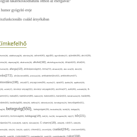
ogyan takarékoskodhatunk otthon az energiával?
 humor gyógyító ereje
iszfunkcionális család árnyékában
Címkefelhő
ajándék(95),
itamin(36),
adalékanyag(28),
adomány(26),
advent(40),
agy(80),
agyműködés(27),
akció(39),
alkohol(182),
ivitás(30),
alapanyag(30),
alkalmazás(28),
alkoholfogyasztás(36),
állapot(43),
állat(54),
allergia(122),
attartás(33),
állóképesség(42),
Alma(72),
almaecet(26),
aloe vera(33),
álom(34),
lvás(272),
alvászavar(66),
aminosav(33),
antibakteriális(42),
antibiotikum(47),
ntioxidáns(198),
anyagcsere(99),
anya(67),
anyuka(27),
apa(42),
ápolás(29),
applikáció(26),
ásványi anyag(111),
(29),
arcbőr(27),
ásványi anyagok(40),
asztma(47),
autó(46),
avokádó(36),
B-
tamin(41),
baba(82),
baktérium(89),
balaton(34),
baleset(51),
banán(53),
bántalmazás(24),
barát(48),
rátok(50),
barátság(58),
béke(29),
bélflóra(37),
bélrendszer(33),
bemelegítés(24),
beszélgetés(61),
betegség(550),
eg(34),
betegségek(39),
bevásárlás(28),
bicikli(25),
biológia(25),
bőr(221),
boldogság(125),
zalom(41),
biztonság(66),
bolt(31),
bor(36),
borogatás(28),
böjt(27),
C-vitamin(120),
rápolás(70),
brokkoli(29),
buli(24),
bűntudat(32),
cékla(28),
cél(57),
célok(30),
család(284),
aretta(38),
cikk(24),
Cink(24),
cipő(37),
citrom(61),
citromfű(26),
csecsemő(45),
cukor(194),
pés(26),
csoki(35),
csokoládé(71),
csomagolás(24),
csont(33),
csontritkulás(36),