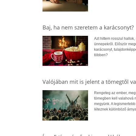
Baj, ha nem szeretem a karácsonyt?
Azt hittem rosszul hallok
ünnepekről. Először megdö
karácsonyt, tulajdonképp
többen?
Valójában mit is jelent a tömegtől va
Rengeteg az ember, meg l
tömegben kell valahová 
megyünk. A legismertebb 
léteznek különböző árnya