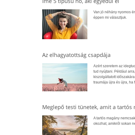
Íme 5 típusú nő, aki egyedül él
Van jó néhány nyomos érv
éppen mi választjuk.
Az elhagyatottság csapdája
Azért szeretem az idegtud
tud nyújtani. Például arr
kiszolgáltatott időszakár
traumája újra és újra, ha f
Meglepő testi tünetek, amit a tartó
A tartós magány nemcsak a
okozhat, amikről sokan nem