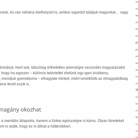
od
ol
ünk, és van néhány élethelyzet is, amikor egyedül találjuk magunkat… vagy
ot
ön
ős
pa
p
pr
ps
re
ományt, mert sok, látszólag érthetetlen jelenségre racionális magyarázatot
re
a, hogy ha egyszer – különös tekintettel életünk egy igen érzékeny,
sa
a, mondjuk gyerekkorra – elhagytak minket, miért ismétlődik az elhagyatottság
ene fenét eszik is.
sor
s
sü
sz
s magány okozhat
sz
s
 mentális állapotra, hanem a fizikai egészségre is káros. Olyan tüneteket
szí
 is sejtik, hogy ez is állhat a hátterükben.
sz
s