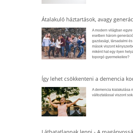
Átalakuló háztartások, avagy generác
A modern világban egyre t
esetben három generáció i
gazdasági, társadalmi és 
mások viszont kényszerbő
miként hat egy ilyen hely
toporgó gyermekeikre?
Így lehet csökkenteni a demencia ko
A demencia kialakulása n
változtatással viszont so
Láthatatlannak lenni - A magányoss