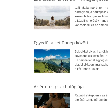
„Láthatatlannak érzem ma
osztályban, a párkapcsol
sosem láttak igazán. Mind
a közeli ismerősök hangj
kapcsolódik ez az ember
Egyedül a két ünnep között
Sok cikket olvasni arról
kevesebb cikket találni, h
Ez persze lehet egy egysz
alábbi cikkben arra kapha
a két ünnep között.
Az érintés pszichológiája
Radnóti ekképpen ír az é
ölelését szinte bőrünkön 