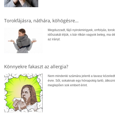
Torokfájásra, náthára, köhögésre…
Megduzzadt, fájó nyirokmirigyek, orrfolyás, torok
időszakát éljük, s bár ritkán vagyok beteg, ma 
az irányt.
Könnyekre fakaszt az allergia?
Nem mindenki számára jelenti a tavasz közeledte 
évre. Sőt, sokaknak egy hónapokig tartó, átkozni
meglepően sok embert érint.