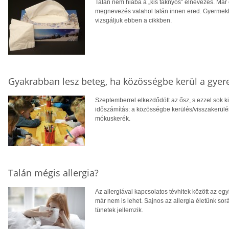
Talán nem hiába a „kis taknyos” elnevezés. Már 
megnevezés valahol talán innen ered. Gyermekk
vizsgáljuk ebben a cikkben.
Gyakrabban lesz beteg, ha közösségbe kerül a gyer
Szeptemberrel elkezdődött az ősz, s ezzel sok 
időszámítás: a közösségbe kerülés/visszakerülés 
mókuskerék.
Talán mégis allergia?
Az allergiával kapcsolatos tévhitek között az eg
már nem is lehet. Sajnos az allergia életünk sorá
tünetek jellemzik.