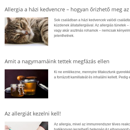
Allergia a házi kedvencre – hogyan őrizhető meg a
Sok családban a házi kedvencek valódi családt
küzdenek állatallergiával. Az allergiás tünetek 
vagy akár asztmás rohamok – nemcsak kényelme
jelenthetnek.
Amit a nagymamáink tettek megfázás ellen
Ki ne emlékezne, mennyire tiltakoztunk gyerekkén
a forrázott kamillateát és inhalálni kellett. Ped
Az allergiát kezelni kell!
Az allergia, mivel az immunrendszer téves reakci
hatékonyan kezelhető betegség Az elhanyagolt 