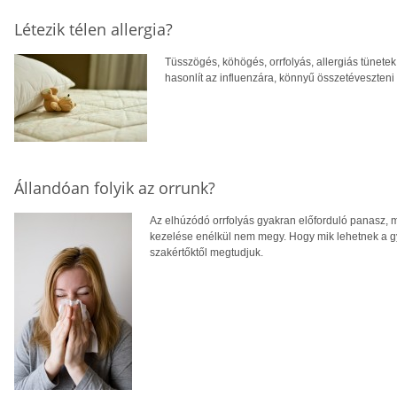
Létezik télen allergia?
Tüsszögés, köhögés, orrfolyás, allergiás tünetek t
hasonlít az influenzára, könnyű összetéveszteni
Állandóan folyik az orrunk?
Az elhúzódó orrfolyás gyakran előforduló panasz, me
kezelése enélkül nem megy. Hogy mik lehetnek a gyak
szakértőktől megtudjuk.