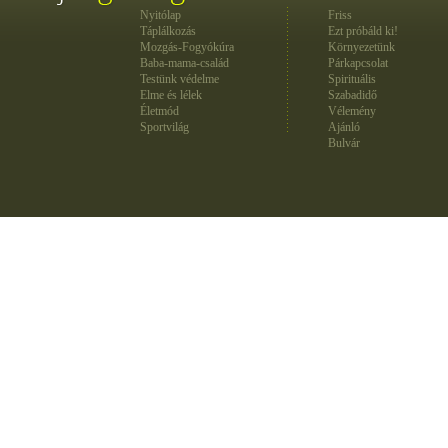
Nyitólap
Friss
Táplálkozás
Ezt próbáld ki!
Mozgás-Fogyókúra
Környezetünk
Baba-mama-család
Párkapcsolat
Testünk védelme
Spirituális
Elme és lélek
Szabadidő
Életmód
Vélemény
Sportvilág
Ajánló
Bulvár