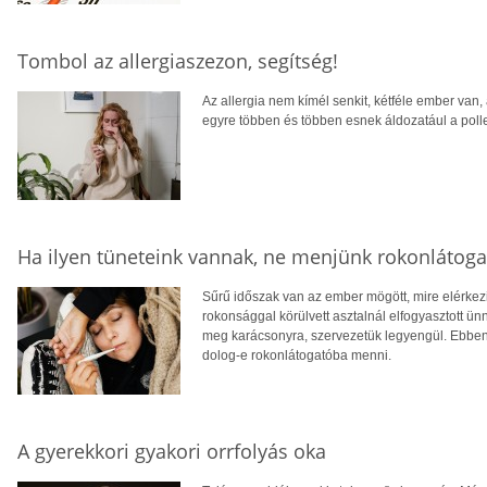
Tombol az allergiaszezon, segítség!
Az allergia nem kímél senkit, kétféle ember van, 
egyre többen és többen esnek áldozatául a poll
Ha ilyen tüneteink vannak, ne menjünk rokonlátoga
Sűrű időszak van az ember mögött, mire elérkezi
rokonsággal körülvett asztalnál elfogyasztott ü
meg karácsonyra, szervezetük legyengül. Ebben
dolog-e rokonlátogatóba menni.
A gyerekkori gyakori orrfolyás oka