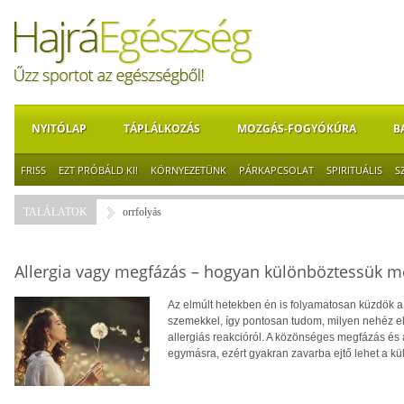
NYITÓLAP
TÁPLÁLKOZÁS
MOZGÁS-FOGYÓKÚRA
B
FRISS
EZT PRÓBÁLD KI!
KÖRNYEZETÜNK
PÁRKAPCSOLAT
SPIRITUÁLIS
S
TALÁLATOK
orrfolyás
Allergia vagy megfázás – hogyan különböztessük m
Az elmúlt hetekben én is folyamatosan küzdök a 
szemekkel, így pontosan tudom, milyen nehéz el
allergiás reakcióról. A közönséges megfázás és 
egymásra, ezért gyakran zavarba ejtő lehet a kü