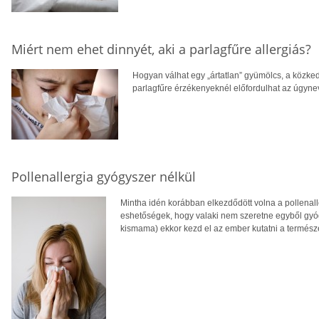
Miért nem ehet dinnyét, aki a parlagfűre allergiás?
Hogyan válhat egy „ártatlan” gyümölcs, a közke
parlagfűre érzékenyeknél előfordulhat az úgynev
Pollenallergia gyógyszer nélkül
Mintha idén korábban elkezdődött volna a pollenall
eshetőségek, hogy valaki nem szeretne egyből gyóg
kismama) ekkor kezd el az ember kutatni a termész