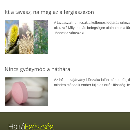
Itt a tavasz, na meg az allergiaszezon
A tavasszal nem csak a kellemes időjárás érkeze
okozza? Milyen más betegségre utalhatnak a tü
Jönnek a válaszok!
Nincs gyógymód a náthára
Az influenzajárvány időszaka talán már elmúlt, 
minden második ember fújja az orrát, tüsszög, fe