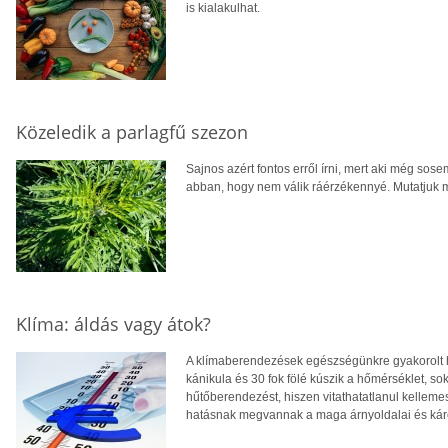
is kialakulhat.
Közeledik a parlagfű szezon
Sajnos azért fontos erről írni, mert aki még sose
abban, hogy nem válik ráérzékennyé. Mutatjuk mi
Klíma: áldás vagy átok?
A klímaberendezések egészségünkre gyakorolt ha
kánikula és 30 fok fölé kúszik a hőmérséklet, s
hűtőberendezést, hiszen vitathatatlanul kellem
hatásnak megvannak a maga árnyoldalai és káro