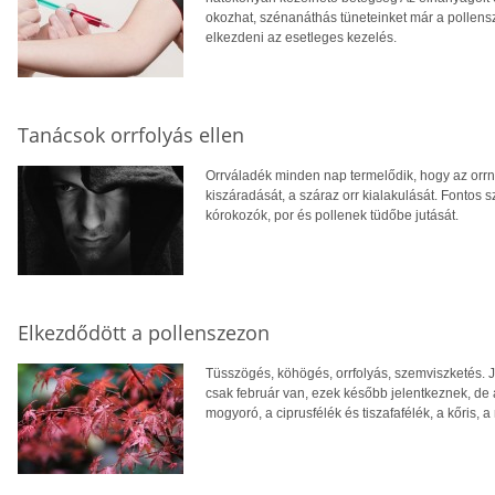
okozhat, szénanáthás tüneteinket már a pollens
elkezdeni az esetleges kezelés.
Tanácsok orrfolyás ellen
Orrváladék minden nap termelődik, hogy az orrn
kiszáradását, a száraz orr kialakulását. Fonto
kórokozók, por és pollenek tüdőbe jutását.
Elkezdődött a pollenszezon
Tüsszögés, köhögés, orrfolyás, szemviszketés. 
csak február van, ezek később jelentkeznek, de 
mogyoró, a ciprusfélék és tiszafafélék, a kőris, 