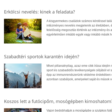
Erkölcsi nevelés: kinek a feladata?
A kisgyermekes családok számos kérdéssel tal
intézményes nevelés megjelenik az életükben, é
felelősség-megosztás történik az intézmény és a
egyértelműen inkább egyik vagy inkább másik h
Szabadtéri sportok karantén idején?
Mivel pillanatnyilag, azaz eme cikk írása idején ni
sport és szabadidős tevékenységek céljából el
épp az immunrendszerünk védelme érdekében ez
azonban szabályok, amelyeket saját és mások vé
Koszos lett a futócipőm, mosógépben kimoshatom
Vajon bedobhatjuk a mosógépbe a szutykos futóc