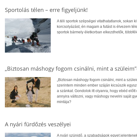
Sportolás télen – erre figyeljünk!
A téli sportok szépségei vitathatatlanok, sokan k
korcsolyázást, én magam a futást is élvezem télen
sportok bármely életkorban elkezdhetők, többfél
„Biztosan máshogy fogom csinálni, mint a szüleim
„Biztosan máshogy fogom csinálni, mint a szülei
szerintem minden ember száján kicsúszik egysze
a szánkat. Gondolok itt olyanra, hogy ebéd előt
annyira változni, vagy máshogy nevelni saját gy
mintája?
A nyári fürdőzés veszélyei
A nyári szünidő, a szabadságok egyet jelentene