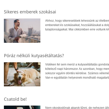
Sikeres emberek szokásai
Ahhoz, hogy sikeresebbek lehessünk az életben
embereket és szokásaikat, hozzáállásukat a do
tulajdonságaikat. Mai cikkünkben erre voltunk kí
Póráz nélküli kutyasétáltatás?
Vidéken fel sem merül a kutyasétáltatás gondola
kötelező napi háromszor. Az azonban, hogy me
sokszor egyéni döntés kérdése. Számos vélemén
Van-e egyáltalán helyesnek mondható magatar
Csatold be!
Nem okoskodónak akarok tűnni, de nehezen állo