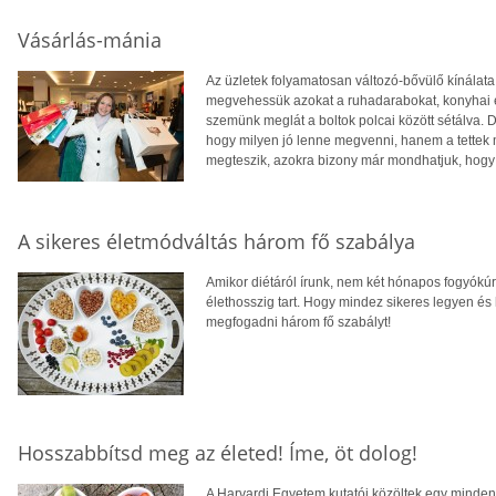
Vásárlás-mánia
Az üzletek folyamatosan változó-bővülő kínálat
megvehessük azokat a ruhadarabokat, konyhai es
szemünk meglát a boltok polcai között sétálva. 
hogy milyen jó lenne megvenni, hanem a tettek m
megteszik, azokra bizony már mondhatjuk, hogy
A sikeres életmódváltás három fő szabálya
Amikor diétáról írunk, nem két hónapos fogyókúr
élethosszig tart. Hogy mindez sikeres legyen és h
megfogadni három fő szabályt!
Hosszabbítsd meg az életed! Íme, öt dolog!
A Harvardi Egyetem kutatói közöltek egy mindenr