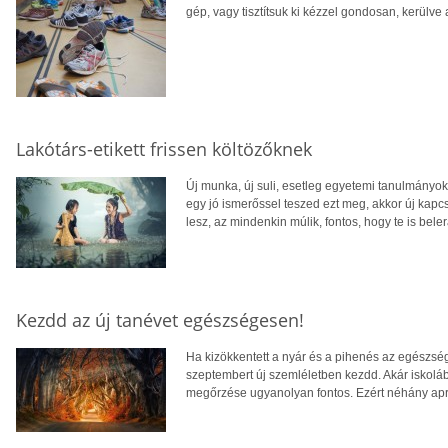
gép, vagy tisztítsuk ki kézzel gondosan, kerülv
Lakótárs-etikett frissen költözőknek
Új munka, új suli, esetleg egyetemi tanulmányo
egy jó ismerőssel teszed ezt meg, akkor új kapc
lesz, az mindenkin múlik, fontos, hogy te is beler
Kezdd az új tanévet egészségesen!
Ha kizökkentett a nyár és a pihenés az egészségr
szeptembert új szemléletben kezdd. Akár iskolá
megőrzése ugyanolyan fontos. Ezért néhány apró 