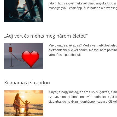
látom, hogy a gyermekével utazó anyuka kiposzt
mosolyogva – csak épp jól láthatóan a biztonság
„Adj vért és ments meg három életet!”
Miért fontos a véradás? Mert a vér nélkülözhete
életmentésben. A vér semmi mással nem pótolhat
véradással pótolhatjuk
Kismama a strandon
A nyár, a nagy meleg, az erős UV sugárzás, a m
szervezetnek, különösen a várandósoknak. A kis
vízpartra, de nekik mindenképpen szem előtt kell