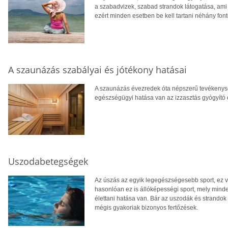
a szabadvizek, szabad strandok látogatása, ami 
ezért minden esetben be kell tartani néhány font
A szaunázás szabályai és jótékony hatásai
A szaunázás évezredek óta népszerű tevékenysé
egészségügyi hatása van az izzasztás gyógyító 
Uszodabetegségek
Az úszás az egyik legegészségesebb sport, ez v
hasonlóan ez is állóképességi sport, mely minde
élettani hatása van. Bár az uszodák és strandok v
mégis gyakoriak bizonyos fertőzések.