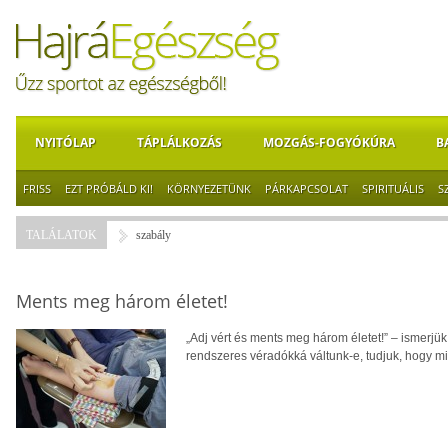
NYITÓLAP
TÁPLÁLKOZÁS
MOZGÁS-FOGYÓKÚRA
B
FRISS
EZT PRÓBÁLD KI!
KÖRNYEZETÜNK
PÁRKAPCSOLAT
SPIRITUÁLIS
S
TALÁLATOK
szabály
Ments meg három életet!
„Adj vért és ments meg három életet!” – ismerjük
rendszeres véradókká váltunk-e, tudjuk, hogy mi