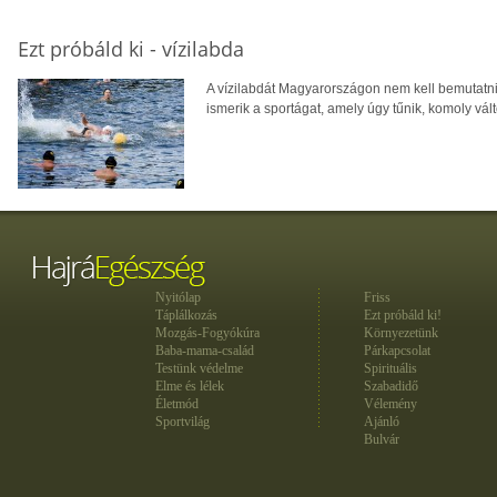
Ezt próbáld ki - vízilabda
A vízilabdát Magyarországon nem kell bemutatn
ismerik a sportágat, amely úgy tűnik, komoly vál
Nyitólap
Friss
Táplálkozás
Ezt próbáld ki!
Mozgás-Fogyókúra
Környezetünk
Baba-mama-család
Párkapcsolat
Testünk védelme
Spirituális
Elme és lélek
Szabadidő
Életmód
Vélemény
Sportvilág
Ajánló
Bulvár