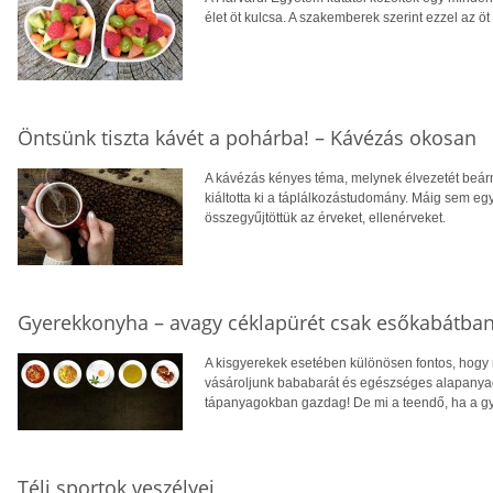
élet öt kulcsa. A szakemberek szerint ezzel az öt 
Öntsünk tiszta kávét a pohárba! – Kávézás okosan
A kávézás kényes téma, melynek élvezetét beár
kiáltotta ki a táplálkozástudomány. Máig sem e
összegyűjtöttük az érveket, ellenérveket.
Gyerekkonyha – avagy céklapürét csak esőkabátban
A kisgyerekek esetében különösen fontos, hogy 
vásároljunk bababarát és egészséges alapanyago
tápanyagokban gazdag! De mi a teendő, ha a g
Téli sportok veszélyei