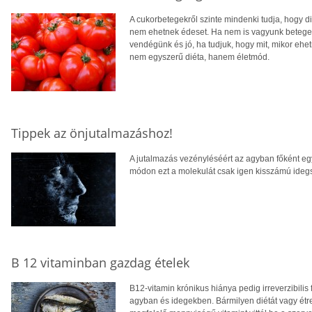
A cukorbetegekről szinte mindenki tudja, hogy di
nem ehetnek édeset. Ha nem is vagyunk betegek
vendégünk és jó, ha tudjuk, hogy mit, mikor ehet
nem egyszerű diéta, hanem életmód.
Tippek az önjutalmazáshoz!
A jutalmazás vezényléséért az agyban főként eg
módon ezt a molekulát csak igen kisszámú idegse
B 12 vitaminban gazdag ételek
B12-vitamin krónikus hiánya pedig irreverzibili
agyban és idegekben. Bármilyen diétát vagy étre