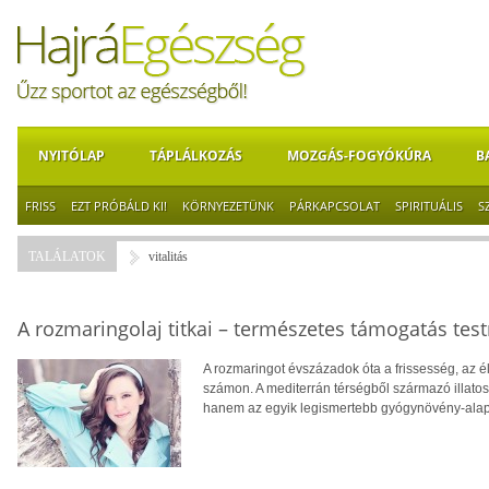
NYITÓLAP
TÁPLÁLKOZÁS
MOZGÁS-FOGYÓKÚRA
B
FRISS
EZT PRÓBÁLD KI!
KÖRNYEZETÜNK
PÁRKAPCSOLAT
SPIRITUÁLIS
S
TALÁLATOK
vitalitás
A rozmaringolaj titkai – természetes támogatás test
A rozmaringot évszázadok óta a frissesség, az é
számon. A mediterrán térségből származó illat
hanem az egyik legismertebb gyógynövény-alap