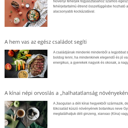
Növényi fehérjék fogyasztásához számos egész
fehérjetartalmú étrend összefüggésbe hozható a
alacsonyabb kockázatával.
A hem vas az egész családot segíti
A családjának mindenki mindenből a legjobbat s
boldog lenni, ha mindenkinek elegendő és jó va
energikus, a gyerekek nagyok és okosak, a nagys
A kínai népi orvoslás a ,,halhatatlanság növényeként
A Jiaogulan a déli kínai hegyekből származik, d
tökcsalád kúszó növényének botanikus neve Gy
megtalálhatjuk déli ginzeng, xianxao (Kína) vag