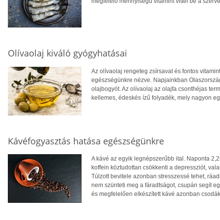
megfelelő mennyiségű vitamint vittél be a szerv
Olívaolaj kiváló gyógyhatásai
Az olívaolaj rengeteg zsírsavat és fontos vitami
egészségünkre nézve. Napjainkban Olaszország
olajbogyót. Az olívaolaj az olajfa csonthéjas term
kellemes, édeskés ízű folyadék, mely nagyon e
Kávéfogyasztás hatása egészségünkre
A kávé az egyik legnépszerűbb ital. Naponta 2,2
koffein köztudottan csökkenti a depressziót, valam
Túlzott bevitele azonban stresszessé tehet, ráa
nem szünteti meg a fáradtságot, csupán segít eg
és megfelelően elkészített kávé azonban csodák