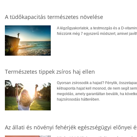
A tüdőkapacitás természetes növelése
A légzőgyakorlatok, a testmozgás és a D-vitamin
Nézzünk még 7 egyszerű módszert, amivel javíth
Természetes tippek zsíros haj ellen
Gyorsan zsírosodik a hajad? Fénylik, összetapa
kétnaponta hajat kell mosnod, de nem segít s
megoldás, amely garantáltan beválik, ha követk
hajzsírosodás hátterében.
Az állati és növényi fehérjék egészségügyi előnyei é