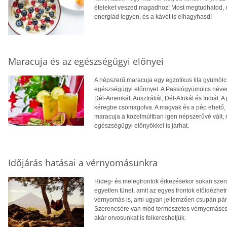
ételeket veszed magadhoz! Most megtudhatod, 
energiád legyen, és a kávét is elhagyhasd!
Maracuja és az egészségügyi előnyei
A népszerű maracuja egy egzotikus lila gyümölcs
egészségügyi előnnyel. A Passiógyümölcs néven 
Dél-Amerikát, Ausztráliát, Dél-Afrikát és Indiá
kéregbe csomagolva. A magvak és a pép ehető, 
maracuja a közelmúltban igen népszerűvé vált, 
egészségügyi előnyökkel is járhat.
Időjárás hatásai a vérnyomásunkra
Hideg- és melegfrontok érkezésekor sokan szenv
egyetlen tünet, amit az egyes frontok előidézhe
vérnyomás is, ami ugyan jellemzően csupán pár 
Szerencsére van mód természetes vérnyomáscsö
akár orvosunkat is felkereshetjük.