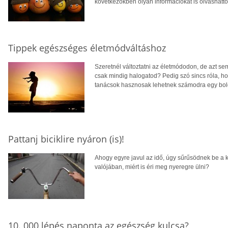
következőkben olyan információkat is olvashatto
Tippek egészséges életmódváltáshoz
Szeretnél változtatni az életmódodon, de azt se
csak mindig halogatod? Pedig szó sincs róla, ho
tanácsok hasznosak lehetnek számodra egy bol
Pattanj biciklire nyáron (is)!
Ahogy egyre javul az idő, úgy sűrűsödnek be a k
valójában, miért is éri meg nyeregre ülni?
10. 000 lépés naponta az egészség kulcsa?