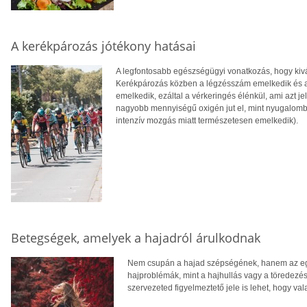
A kerékpározás jótékony hatásai
A legfontosabb egészségügyi vonatkozás, hogy kivál
Kerékpározás közben a légzésszám emelkedik és a 
emelkedik, ezáltal a vérkeringés élénkül, ami azt jel
nagyobb mennyiségű oxigén jut el, mint nyugalom
intenzív mozgás miatt természetesen emelkedik).
Betegségek, amelyek a hajadról árulkodnak
Nem csupán a hajad szépségének, hanem az egé
hajproblémák, mint a hajhullás vagy a töredezé
szervezeted figyelmeztető jele is lehet, hogy va