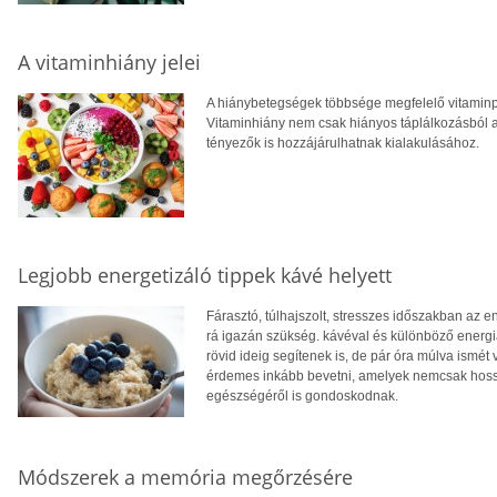
A vitaminhiány jelei
A hiánybetegségek többsége megfelelő vitamin
Vitaminhiány nem csak hiányos táplálkozásból a
tényezők is hozzájárulhatnak kialakulásához.
Legjobb energetizáló tippek kávé helyett
Fárasztó, túlhajszolt, stresszes időszakban az e
rá igazán szükség. kávéval és különböző energi
rövid ideig segítenek is, de pár óra múlva ismét 
érdemes inkább bevetni, amelyek nemcsak hos
egészségéről is gondoskodnak.
Módszerek a memória megőrzésére