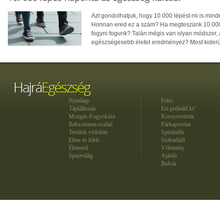
Azt gondolhatjuk, hogy 10.000 lépést mi is min
Honnan ered ez a szám? Ha megteszünk 10.000 
fogyni fogunk? Talán mégis van olyan módszer, a
egészségesebb életet eredményez? Most kiderül
Nyitólap
Friss
Táplálkozás
Ezt próbáld ki!
Mozgás-Fogyókúra
Környezetünk
Baba-mama-család
Párkapcsolat
Testünk védelme
Spirituális
Elme és lélek
Szabadidő
Életmód
Vélemény
Sportvilág
Ajánló
Bulvár