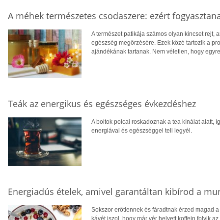
A méhek természetes csodaszere: ezért fogyasztana
A természet patikája számos olyan kincset rejt
egészség megőrzésére. Ezek közé tartozik a pro
ajándékának tartanak. Nem véletlen, hogy egyr
Teák az energikus és egészséges évkezdéshez
A boltok polcai roskadoznak a tea kínálat alatt, 
energiával és egészséggel teli legyél.
Energiadús ételek, amivel garantáltan kibírod a m
Sokszor erőtlennek és fáradtnak érzed magad a
kávét iszol, hogy már vér helyett koffein folyik