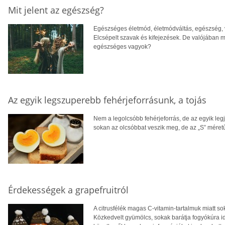
Mit jelent az egészség?
Egészséges életmód, életmódváltás, egészség, vit
Elcsépelt szavak és kifejezések. De valójában
egészséges vagyok?
Az egyik legszuperebb fehérjeforrásunk, a tojás
Nem a legolcsóbb fehérjeforrás, de az egyik leg
sokan az olcsóbbat veszik meg, de az „S” méret
Érdekességek a grapefruitról
A citrusfélék magas C-vitamin-tartalmuk miatt s
Közkedvelt gyümölcs, sokak barátja fogyókúra i