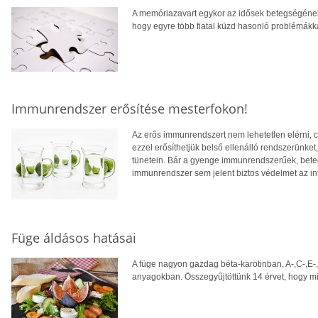
A memóriazavart egykor az idősek betegségének 
hogy egyre több fiatal küzd hasonló problémákk
Immunrendszer erősítése mesterfokon!
Az erős immunrendszert nem lehetetlen elérni, c
ezzel erősíthetjük belső ellenálló rendszerünket
tünetein. Bár a gyenge immunrendszerűek, beteg
immunrendszer sem jelent biztos védelmet az inf
Füge áldásos hatásai
A füge nagyon gazdag béta-karotinban, A-,C-,E-
anyagokban. Összegyűjtöttünk 14 érvet, hogy m