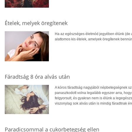
Ételek, melyek öregítenek
Ha az egészséges életmód jegyében élünk (de ak
alattomos kis ételek, amelyek öregítenek bennün
Fáradtság 8 óra alvás után
A kóros fáradtság nagyjából népbetegségnek szá
panaszkodott volna legalább egyszer arra, hogy f
felgyorsult, és gyakran nem is élünk a legegés
viszonylag sok alvás után is mindig fáradtnak é
Paradicsommal a cukorbetegség ellen