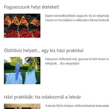
Fogyasszunk helyi ételeket!
Egyre nemzetközibbek vagyunk, és ez megmutatko
hiszen ez hozzájárul a változatos étrend biztosí
Öblítővíz helyett… egy kis házi praktika!
Hányszor előfordult már, gyorsan ki kell mosni va
elfogyott… Itt a megoldás!
Házi praktikák: Ha odakozmál a lekvár
A lekvár főzés közben előfordulhatnak balesetek