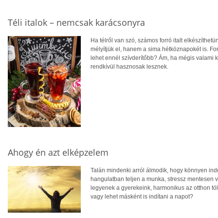
Téli italok – nemcsak karácsonyra
Ha télről van szó, számos forró italt elkészíthe
mélyítjük el, hanem a sima hétköznapokét is. For
lehet ennél szívderítőbb? Ám, ha mégis valami kü
rendkívül hasznosak lesznek.
Ahogy én azt elképzelem
Talán mindenki arról álmodik, hogy könnyen ind
hangulatban teljen a munka, stressz mentesen v
legyenek a gyerekeink, harmonikus az otthon tölt
vagy lehet másként is indítani a napot?