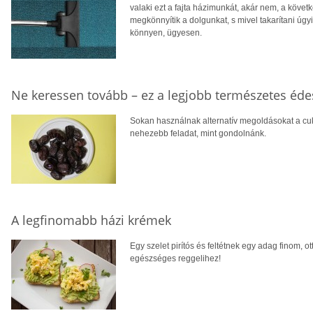
valaki ezt a fajta házimunkát, akár nem, a követ
megkönnyítik a dolgunkat, s mivel takarítani úgyi
könnyen, ügyesen.
Ne keressen tovább – ez a legjobb természetes éde
Sokan használnak alternatív megoldásokat a cuko
nehezebb feladat, mint gondolnánk.
A legfinomabb házi krémek
Egy szelet pirítós és feltétnek egy adag finom, o
egészséges reggelihez!