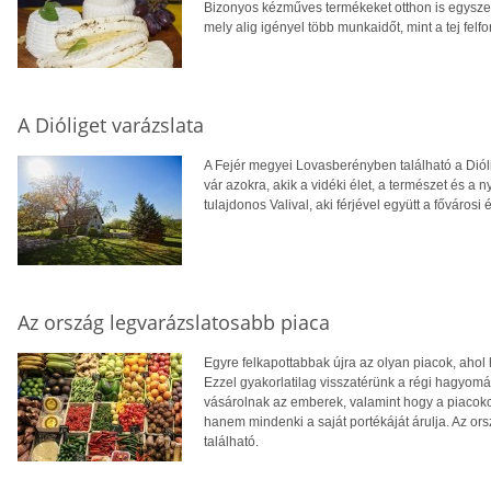
Bizonyos kézműves termékeket otthon is egyszer
mely alig igényel több munkaidőt, mint a tej felfo
A Dióliget varázslata
A Fejér megyei Lovasberényben található a Diól
vár azokra, akik a vidéki élet, a természet és a n
tulajdonos Valival, aki férjével együtt a fővárosi 
Az ország legvarázslatosabb piaca
Egyre felkapottabbak újra az olyan piacok, ahol
Ezzel gyakorlatilag visszatérünk a régi hagyom
vásárolnak az emberek, valamint hogy a piacok
hanem mindenki a saját portékáját árulja. Az or
található.