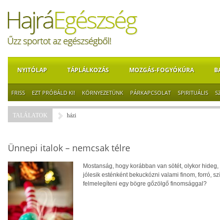
NYITÓLAP
TÁPLÁLKOZÁS
MOZGÁS-FOGYÓKÚRA
B
FRISS
EZT PRÓBÁLD KI!
KÖRNYEZETÜNK
PÁRKAPCSOLAT
SPIRITUÁLIS
S
TALÁLATOK
házi
Ünnepi italok – nemcsak télre
Mostanság, hogy korábban van sötét, olykor hideg, 
jólesik esténként bekuckózni valami finom, forró, sz
felmelegíteni egy bögre gőzölgő finomsággal?