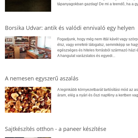
tápanyagokban gazdag! De mi a teendő, ha a g
Borsika Udvar: antik és valódi ennivaló egy helyen
Fogadjunk, hogy még nem ittál kávét vagy szö
élsz, vagy errefelé látogatsz, semmiképp se ha
egészséges és hiteles forrásból származó házi ét
A hangulat varázslatos és egyedi...
A nemesen egyszerű aszalás
A leginkább környezetbarát tartósítási mód az a
áram, elég a nyári és őszi napfény a kertben vag
Sajtkészítés otthon - a paneer készítése