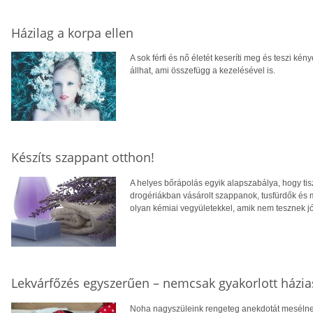
Házilag a korpa ellen
A sok férfi és nő életét keseríti meg és teszi ké
állhat, ami összefügg a kezelésével is.
Készíts szappant otthon!
A helyes bőrápolás egyik alapszabálya, hogy ti
drogériákban vásárolt szappanok, tusfürdők és
olyan kémiai vegyületekkel, amik nem tesznek j
Lekvárfőzés egyszerűen – nemcsak gyakorlott házi
Noha nagyszüleink rengeteg anekdotát mesélnek