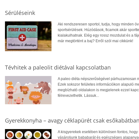
Sérüléseink
Aki rendszeresen sportol, tudja, hogy minden ó
sportsérülések. Húzódások, ficamok akár sportt
kialakulhatnak. Elég egy rossz mozdulat és a fá
már megtörtént a baj? Erről szól mai cikkünk!
Tévhitek a paleolit diétával kapcsolatban
A paleo diéta népszerűségével párhuzamosan nö
Ezek sokszor felületes információkon alapuló m
megbízható oldalakon is megjelenek ezzel kapcs
félrevezethetik. Lássuk...
Gyerekkonyha – avagy céklapürét csak esőkabátban
A kisgyerekek esetében különösen fontos, hogy 
vásároljunk bababarát és egészséges alapanyago