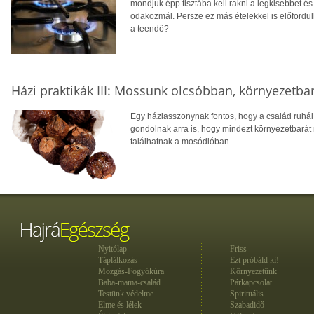
mondjuk épp tisztába kell rakni a legkisebbet é
odakozmál. Persze ez más ételekkel is előfordul
a teendő?
Házi praktikák III: Mossunk olcsóbban, környezetb
Egy háziasszonynak fontos, hogy a család ruhái
gondolnak arra is, hogy mindezt környezetbarát
találhatnak a mosódióban.
Nyitólap
Friss
Táplálkozás
Ezt próbáld ki!
Mozgás-Fogyókúra
Környezetünk
Baba-mama-család
Párkapcsolat
Testünk védelme
Spirituális
Elme és lélek
Szabadidő