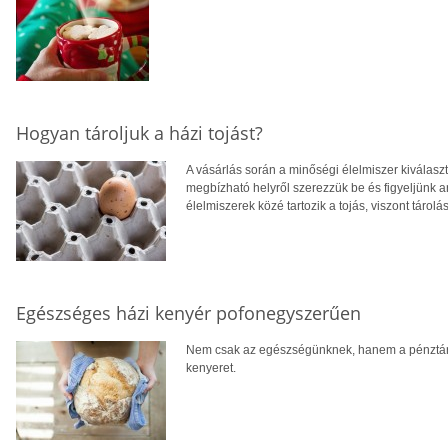
Hogyan tároljuk a házi tojást?
A vásárlás során a minőségi élelmiszer kiválasz
megbízható helyről szerezzük be és figyeljünk ar
élelmiszerek közé tartozik a tojás, viszont táro
Egészséges házi kenyér pofonegyszerűen
Nem csak az egészségünknek, hanem a pénztárcá
kenyeret.