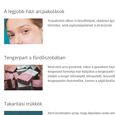
A legjobb házi arcpakolások
Arcpakolást otthon is készíthetünk, ráadásul í
bőrünkre, amik egészségünknek is jót tesznek.
Tengerpart a fürdőszobában
Most nem arra gondolok, mikor a gyerekem haza
tengerpart homokja már kipipálva a tengerparti 
inkább a tenger bőrszépítő, kényeztető, feszesí
tengerparton élvezhetőek, hanem a saját fürdős
Takarítási trükkök
Nem kezdhetem azzal, hogy takarítani senki sem 