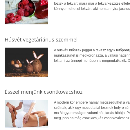
főzték a lekvárt, mára már a lekvárkészítés effé
könnyen tehet el lekvárt, aki nem annyira járat
Húsvét vegetáriánus szemmel
A húsvéti időszak joggal a tavasz egyik tetőpont
munkaszünet is megkoronázza, a vallási háttér m
fel, ami az ünnepi menüben is megmutatkozik. 
Ésszel menjünk csontkovácshoz
A modern kor embere hamar megszédülhet a vár
szólnak, akik egy mozdulattal tesznek helyre sé
ma Magyarországon valami hát, tartás hibája. P
még jobb ha még csak kicsi) és csontkovácshoz