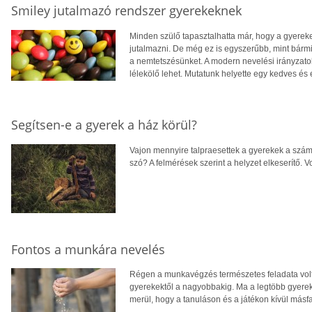
Smiley jutalmazó rendszer gyerekeknek
Minden szülő tapasztalhatta már, hogy a gyereke
jutalmazni. De még ez is egyszerűbb, mint bárm
a nemtetszésünket. A modern nevelési irányzatok
lélekölő lehet. Mutatunk helyette egy kedves és
Segítsen-e a gyerek a ház körül?
Vajon mennyire talpraesettek a gyerekek a számí
szó? A felmérések szerint a helyzet elkeserítő. 
Fontos a munkára nevelés
Régen a munkavégzés természetes feladata volt
gyerekektől a nagyobbakig. Ma a legtöbb gyerek 
merül, hogy a tanuláson és a játékon kívül másf