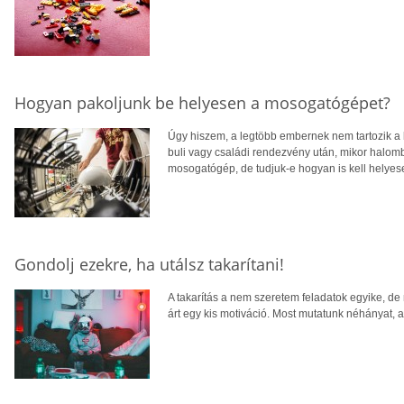
Hogyan pakoljunk be helyesen a mosogatógépet?
Úgy hiszem, a legtöbb embernek nem tartozik a
buli vagy családi rendezvény után, mikor halomb
mosogatógép, de tudjuk-e hogyan is kell helyes
Gondolj ezekre, ha utálsz takarítani!
A takarítás a nem szeretem feladatok egyike, de
árt egy kis motiváció. Most mutatunk néhányat, 