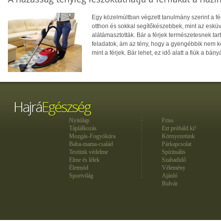
Egy közelmúltban végzett tanulmány szerint a fé
otthon és sokkal segítőkészebbek, mint az esküv
alátámasztották. Bár a férjek természetesnek tart
feladatok, ám az tény, hogy a gyengébbik nem k
mint a férjek. Bár lehet, ez idő alatt a fiúk a bá
Nyitólap
Friss
Táplálkozás
Ezt próbáld ki!
Mozgás-Fogyókúra
Környezetünk
Baba-mama-család
Párkapcsolat
Testünk védelme
Spirituális
Elme és lélek
Szabadidő
Életmód
Vélemény
Sportvilág
Ajánló
Bulvár