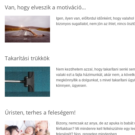
Van, hogy elveszik a motiváció…
Igen, ilyen van, előfordul időnként, hogy valahol 
bizonyos sugallatot, nem jön az ihlet, nincs öszt
Takarítási trükkök
Nem kezdhetem azzal, hogy takarítani senki sem 
valaki ezt a fajta házimunkát, akár nem, a követ
megkönnyítik a dolgunkat, s mivel takarítani úgyi
könnyen, ügyesen.
Úristen, terhes a feleségem!
Bizony, nemcsak az anya, de az apuka is babát vár
férfiakban? Mi mindenre kell felkészülnie egy l
feleségét? Nos, rengeteg mindenben.