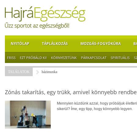
NYITÓLAP
TÁPLÁLKOZÁS
MOZGÁS-FOGYÓKÚRA
B
FRISS
EZT PRÓBÁLD KI!
KÖRNYEZETÜNK
PÁRKAPCSOLAT
SPIRITUÁLIS
S
TALÁLATOK
házimunka
Zónás takarítás, egy trükk, amivel könnyebb rendbe
Mennyien küzdünk azzal, hogy próbáljuk életterü
sikerül? Íme, egy tipp, hogy könnyebb legyen.