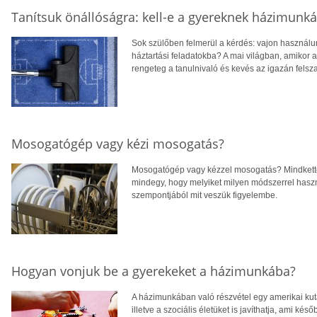
Tanítsuk önállóságra: kell-e a gyereknek házimunká
Sok szülőben felmerül a kérdés: vajon használ
háztartási feladatokba? A mai világban, amikor az
rengeteg a tanulnivaló és kevés az igazán felsz
Mosogatógép vagy kézi mosogatás?
Mosogatógép vagy kézzel mosogatás? Mindkettő 
mindegy, hogy melyiket milyen módszerrel hasz
szempontjából mit veszük figyelembe.
Hogyan vonjuk be a gyerekeket a házimunkába?
A házimunkában való részvétel egy amerikai kuta
illetve a szociális életüket is javíthatja, ami késő