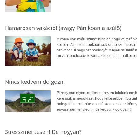
Hamarosan vakáció! (avagy Pánikban a szülő)
A várva várt nyári szünet hirtelen nagy változás
kezelni. Az első napokban sok szülő szembesül 
szokatlanul nagy szabadidejét. A nyári szünidő
milyen lehetőségek vannak lefoglalni unatkozó 
Nincs kedvem dolgozni
Bizony van olyan, amikor nehezen találunk mot
keressük a megoldást, hogy lelkesebben fogjunk 
halogatni nem tanácsos: máskor sem lesz könny
egyszerűen tényleg nincs kedvünk dolgozni?
Stresszmentesen! De hogyan?