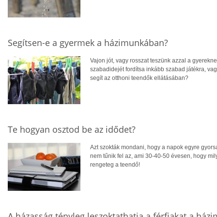
Segítsen-e a gyermek a házimunkában?
Vajon jót, vagy rosszat teszünk azzal a gyerekne
szabadidejét fordítsa inkább szabad játékra, vag
segít az otthoni teendők ellátásában?
Te hogyan osztod be az idődet?
Azt szokták mondani, hogy a napok egyre gyors
nem tűnik fel az, ami 30-40-50 évesen, hogy mi
rengeteg a teendő!
A házasság tényleg leszoktathatja a férfiakat a ház