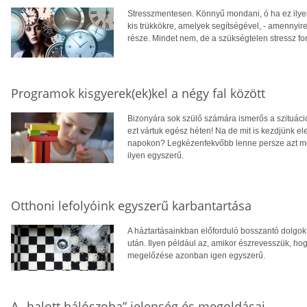
Stresszmentesen. Könnyű mondani, ó ha ez ily
kis trükkökre, amelyek segítségével, - amennyir
része. Mindet nem, de a szükségtelen stressz fo
Programok kisgyerek(ek)kel a négy fal között
Bizonyára sok szülő számára ismerős a szituáci
ezt vártuk egész héten! Na de mit is kezdjünk e
napokon? Legkézenfekvőbb lenne persze azt mo
ilyen egyszerű.
Otthoni lefolyóink egyszerű karbantartása
A háztartásainkban előforduló bosszantó dolgok
után. Ilyen például az, amikor észrevesszük, hog
megelőzése azonban igen egyszerű.
A „halott hálószoba” jelenség és megoldásai