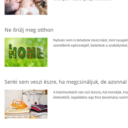
Ne őrülj meg otthon
Nyilván nem is tehetünk most mást, mint nyuga
szeretteink egészségét, betartsuk a szabályoka
Senki sem veszi észre, ha megcsináljuk, de azonna
A házimunkáról van szó bizony. Azt mondják, ho
életünkből, legalábbis egy friss tanulmány szeri