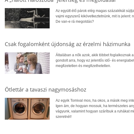
Az együtt élő párok elég magas százalékát sújtj
vajmi egyszerű kikövetkeztetnünk, mit is jelent:
De van-e rá megoldás?
Csak fogalomként újdonság az érzelmi házimunka
Általában a nők azok, akik többet foglalkoznak a
gondolt arra, hogy ez jelentős idő- és energiabe
megfizetetlen és megfizethetetlen.
Ötlettár a tavaszi nagymosáshoz
Az egyik Tomival mos, ha okos, a másik meg int
Igen ám, de hogyan mossuk, ha természetes any
vágyunk, valamint hogyan szárítsuk a ruhákat m
szeretnél!