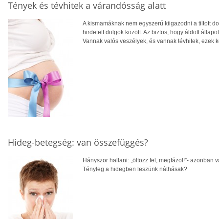
Tények és tévhitek a várandósság alatt
A kismamáknak nem egyszerű kiigazodni a tiltott do
hirdetett dolgok között. Az biztos, hogy áldott álla
Vannak valós veszélyek, és vannak tévhitek, ezek k
Hideg-betegség: van összefüggés?
Hányszor hallani: „öltözz fel, megfázol!”- azonban
Tényleg a hidegben leszünk náthásak?