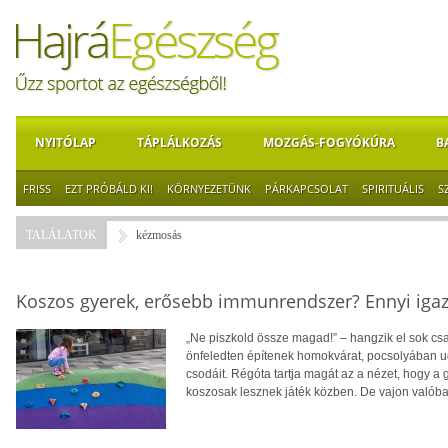
NYITÓLAP
TÁPLÁLKOZÁS
MOZGÁS-FOGYÓKÚRA
B
FRISS
EZT PRÓBÁLD KI!
KÖRNYEZETÜNK
PÁRKAPCSOLAT
SPIRITUÁLIS
S
TALÁLATOK
kézmosás
Koszos gyerek, erősebb immunrendszer? Ennyi iga
„Ne piszkold össze magad!” – hangzik el sok c
önfeledten építenek homokvárat, pocsolyában ug
csodáit. Régóta tartja magát az a nézet, hogy a
koszosak lesznek játék közben. De vajon valóba