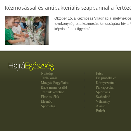
Kézmosással és antibakteriális szappannal a fertőz
Október 15. a Kézmosás Világnapja, melynek cél
tevékenységre, a kézmosás fontosságára hívja fe
képviselőinek figyelmét.
Nyitólap
Friss
Táplálkozás
Ezt próbáld ki!
Mozgás-Fogyókúra
Környezetünk
Baba-mama-család
Párkapcsolat
Testünk védelme
Spirituális
Elme és lélek
Szabadidő
Életmód
Vélemény
Sportvilág
Ajánló
Bulvár