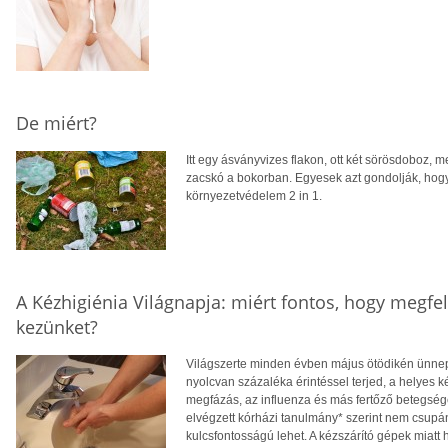
De miért?
Itt egy ásványvizes flakon, ott két sörösdoboz, m
zacskó a bokorban. Egyesek azt gondolják, hog
környezetvédelem 2 in 1.
A Kézhigiénia Világnapja: miért fontos, hogy megfe
kezünket?
Világszerte minden évben május ötödikén ünnepl
nyolcvan százaléka érintéssel terjed, a helyes
megfázás, az influenza és más fertőző betegség
elvégzett kórházi tanulmány* szerint nem csupá
kulcsfontosságú lehet. A kézszárító gépek miatt