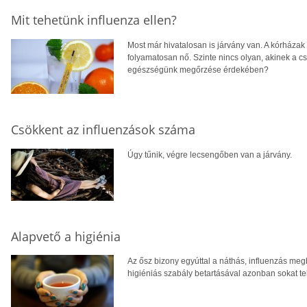
Mit tehetünk influenza ellen?
Most már hivatalosan is járvány van. A kórházak 
folyamatosan nő. Szinte nincs olyan, akinek a csa
egészségünk megőrzése érdekében?
Csökkent az influenzások száma
Úgy tűnik, végre lecsengőben van a járvány.
Alapvető a higiénia
Az ősz bizony egyúttal a náthás, influenzás meg
higiéniás szabály betartásával azonban sokat t