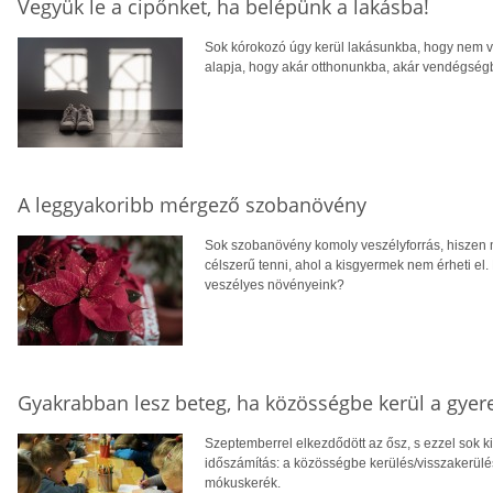
Vegyük le a cipőnket, ha belépünk a lakásba!
Sok kórokozó úgy kerül lakásunkba, hogy nem vál
alapja, hogy akár otthonunkba, akár vendégség
A leggyakoribb mérgező szobanövény
Sok szobanövény komoly veszélyforrás, hiszen m
célszerű tenni, ahol a kisgyermek nem érheti e
veszélyes növényeink?
Gyakrabban lesz beteg, ha közösségbe kerül a gyer
Szeptemberrel elkezdődött az ősz, s ezzel sok 
időszámítás: a közösségbe kerülés/visszakerülés 
mókuskerék.