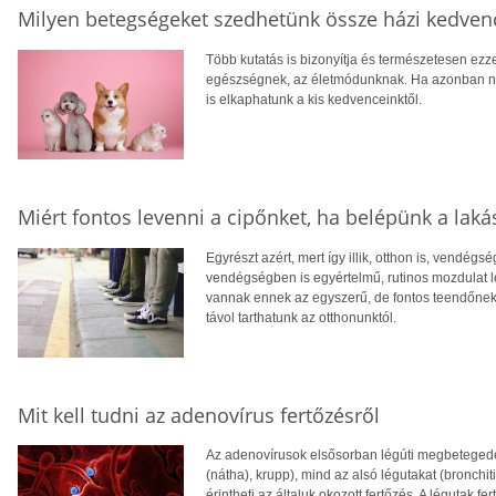
Milyen betegségeket szedhetünk össze házi kedven
Több kutatás is bizonyítja és természetesen ezzel
egészségnek, az életmódunknak. Ha azonban nem
is elkaphatunk a kis kedvenceinktől.
Miért fontos levenni a cipőnket, ha belépünk a lak
Egyrészt azért, mert így illik, otthon is, vendég
vendégségben is egyértelmű, rutinos mozdulat le
vannak ennek az egyszerű, de fontos teendőnek
távol tarthatunk az otthonunktól.
Mit kell tudni az adenovírus fertőzésről
Az adenovírusok elsősorban légúti megbetegedés
(nátha), krupp), mind az alsó légutakat (bronchit
érintheti az általuk okozott fertőzés. A légutak f