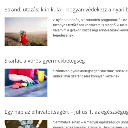
Strand, utazás, kánikula – hogyan védekezz a nyári 
A nyár a pihenés, a szabadtéri programok és a
bizonyos fertőzések kockázata is megnő. A mele
valamint a gyakori közösségi érintkezések ked
terjedésének.
Skarlát, a vörös gyermekbetegség
Számtalan gyerekbetegséget ismerünk, sokuk ell
amiket már szerencsére könnyen kezelnek.
Egy nap az elhivatottságért – Július 1. az egészségü
Semmelweis-nap – A magyar egészségügy ünnep
magyar egészségügy számára: Semmelweis-nap,