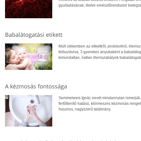
gyulladásának, illetve emésztőrendszeri betegs
Babalátogatási etikett
Múlt cikkemben az etikettről, protokollról, illem
felbuzdulva, 3 gyerekes anyukaként a babalátog
kimondatlan, íratlan illemszabályok babalátogatá
A kézmosás fontossága
Semmelweis Ignác nevét mindannyian ismerjük.
fertőtlenítő hatású, klórmeszes kézmosás renge
hasznos, nagyszerű találmány.