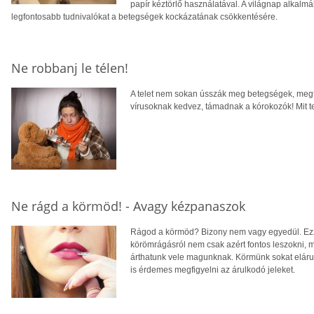
papír kéztörlő használatával. A világnap alkalmáb
legfontosabb tudnivalókat a betegségek kockázatának csökkentésére.
Ne robbanj le télen!
A telet nem sokan ússzák meg betegségek, megfá
vírusoknak kedvez, támadnak a kórokozók! Mit 
Ne rágd a körmöd! - Avagy kézpanaszok
Rágod a körmöd? Bizony nem vagy egyedül. Ezze
körömrágásról nem csak azért fontos leszokni,
árthatunk vele magunknak. Körmünk sokat elárul
is érdemes megfigyelni az árulkodó jeleket.