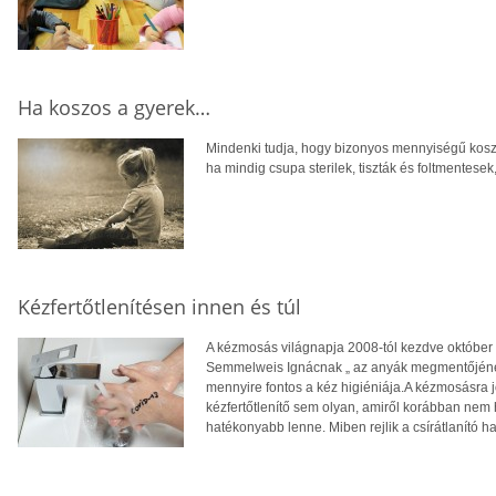
Ha koszos a gyerek…
Mindenki tudja, hogy bizonyos mennyiségű koszt
ha mindig csupa sterilek, tiszták és foltmentesek
Kézfertőtlenítésen innen és túl
A kézmosás világnapja 2008-tól kezdve októbe
Semmelweis Ignácnak „ az anyák megmentőjének
mennyire fontos a kéz higiéniája.A kézmosásra j
kézfertőtlenítő sem olyan, amiről korábban nem 
hatékonyabb lenne. Miben rejlik a csírátlanító h