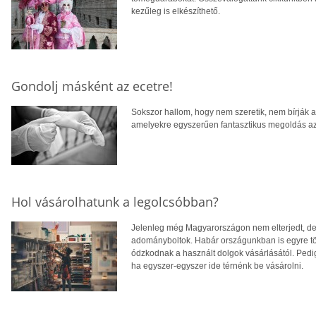
kezűleg is elkészíthető.
Gondolj másként az ecetre!
Sokszor hallom, hogy nem szeretik, nem bírják a
amelyekre egyszerűen fantasztikus megoldás az
Hol vásárolhatunk a legolcsóbban?
Jelenleg még Magyarországon nem elterjedt, de
adományboltok. Habár országunkban is egyre töb
ódzkodnak a használt dolgok vásárlásától. Pedig
ha egyszer-egyszer ide térnénk be vásárolni.