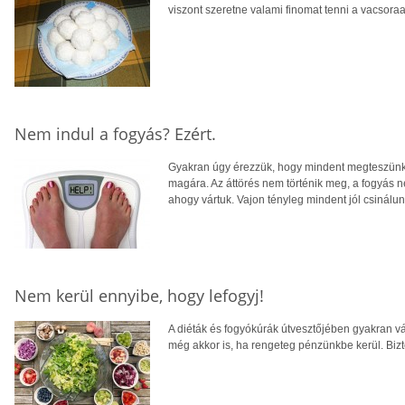
viszont szeretne valami finomat tenni a vacsora
Nem indul a fogyás? Ezért.
Gyakran úgy érezzük, hogy mindent megteszünk
magára. Az áttörés nem történik meg, a fogyás n
ahogy vártuk. Vajon tényleg mindent jól csinálu
Nem kerül ennyibe, hogy lefogyj!
A diéták és fogyókúrák útvesztőjében gyakran v
még akkor is, ha rengeteg pénzünkbe kerül. Bi