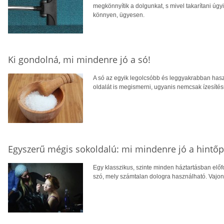
megkönnyítik a dolgunkat, s mivel takarítani úgyi
könnyen, ügyesen.
Ki gondolná, mi mindenre jó a só!
A só az egyik legolcsóbb és leggyakrabban ha
oldalát is megismerni, ugyanis nemcsak ízesítésr
Egyszerű mégis sokoldalú: mi mindenre jó a hintőp
Egy klasszikus, szinte minden háztartásban előfo
szó, mely számtalan dologra használható. Vajon