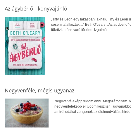
Az ágybérlő - könyvajánló
„Tiffy és Leon egy lakásban laknak. Tiffy és Leo
sosem találkoztak…” Beth O'Leary: „Az ágybérlő” 
tükrözi a ránk váró történet izgalmát.
Negyvenféle, mégis ugyanaz
Negyvenféleképp tudom enni. Megszámoltam. A ke
negyvenféleképp el tudom készíteni, ugyanabból
amiről ódákat zengenek az életmódváltást hirde