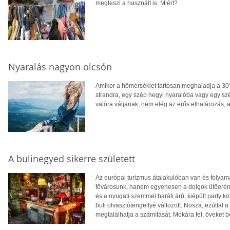
megteszi a használt is. Miért?
Nyaralás nagyon olcsón
Amikor a hőmérséklet tartósan meghaladja a 30°
strandra, egy szép hegyi nyaralóba vagy egy sz
valóra váljanak, nem elég az erős elhatározás, a
A bulinegyed sikerre született
Az európai turizmus átalakulóban van és folyam
fővárosunk, hanem egyenesen a dolgok ütőerén v
és a nyugati szemmel baráti árú, kiépült party
buli olvasztótengellyé változott. Nosza, ezúttal
megtalálhatja a számítását. Mókára fel, öveket b