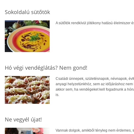
Sokoldalú sütőtök
A sütőtök rendkívül jótékony hatású élelmiszer é
Hó végi vendéglátás? Nem gond!
Családi ünnepek, születésnapok, névnapok, évf
anyagi helyzetünkhöz, sem az időjáráshoz nem
akkor sem, ha vendégeket kell fogadnunk a hón
is.
Ne vegyél újat!
Vannak dolgok, amikből tényleg nem érdemes, ső