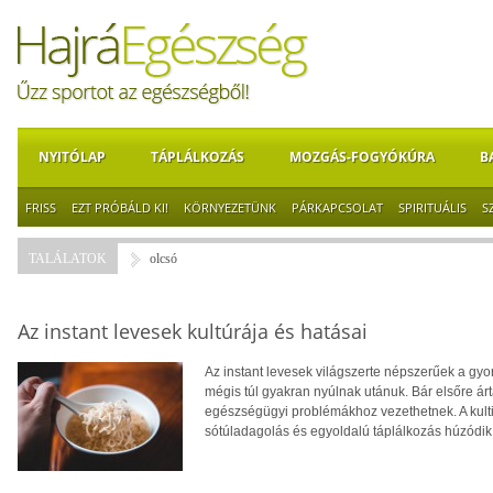
NYITÓLAP
TÁPLÁLKOZÁS
MOZGÁS-FOGYÓKÚRA
B
FRISS
EZT PRÓBÁLD KI!
KÖRNYEZETÜNK
PÁRKAPCSOLAT
SPIRITUÁLIS
S
TALÁLATOK
olcsó
Az instant levesek kultúrája és hatásai
Az instant levesek világszerte népszerűek a gy
mégis túl gyakran nyúlnak utánuk. Bár elsőre á
egészségügyi problémákhoz vezethetnek. A kult
sótúladagolás és egyoldalú táplálkozás húzódi