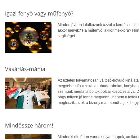
Igazi fenyő vagy műfenyő?
Minden évben találkozunk azzal a kérdéssel, hog
akkor melyik? Ha műfenyő, akkor mekkora? Hon
segítséget.
Vásárlás-mánia
Az üzletek folyamatosan változó-bővülő kínálat
megvehessük azokat a ruhadarabokat, konyhai es
szemünk meglát a boltok polcai között sétálva. 
hogy milyen jó lenne megvenni, hanem a tettek m
megteszik, azokra bizony már mondhatjuk, hogy
Mindössze három!
Mindenki életében vannak olyan napok, amikor 