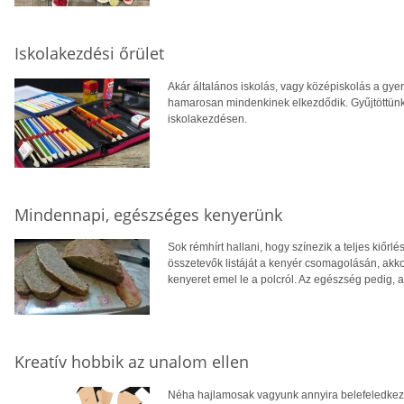
Iskolakezdési őrület
Akár általános iskolás, vagy középiskolás a gye
hamarosan mindenkinek elkezdődik. Gyűjtöttünk
iskolakezdésen.
Mindennapi, egészséges kenyerünk
Sok rémhírt hallani, hogy színezik a teljes kiőr
összetevők listáját a kenyér csomagolásán, akkor
kenyeret emel le a polcról. Az egészség pedig
Kreatív hobbik az unalom ellen
Néha hajlamosak vagyunk annyira belefeledkez