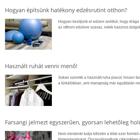
Hogyan építsünk hatékony edzésrutint otthon?
Hogyan kezdjünk el edzeni anélkül, hogy drága 
az otthoni edzésre szavaz, nekik hasznos dolgo
Használt ruhát venni menő!
Sokan szeretik a használt ruha piacot, hiszen f
a túrkálókban, ami manapság már egyáltalán ne
Farsangi jelmezt egyszerűen, gyorsan lehetőleg ho
Nem mindenki tudja kifizetni a több ezer forintot
tömegdarabokat. Összeválogattunk cikkünkben né