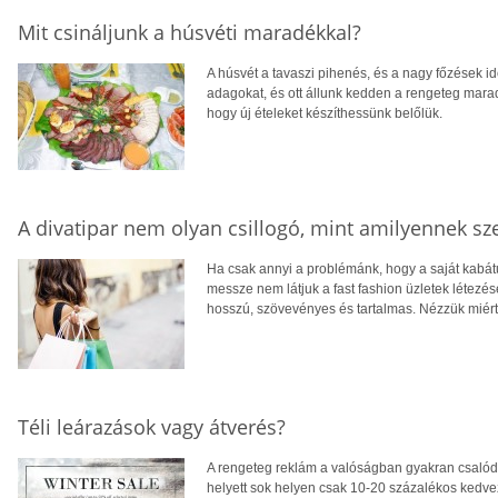
Mit csináljunk a húsvéti maradékkal?
A húsvét a tavaszi pihenés, és a nagy főzések i
adagokat, és ott állunk kedden a rengeteg marad
hogy új ételeket készíthessünk belőlük.
A divatipar nem olyan csillogó, mint amilyennek sz
Ha csak annyi a problémánk, hogy a saját kabá
messze nem látjuk a fast fashion üzletek létezés
hosszú, szövevényes és tartalmas. Nézzük mié
Téli leárazások vagy átverés?
A rengeteg reklám a valóságban gyakran csalód
helyett sok helyen csak 10-20 százalékos kedvez