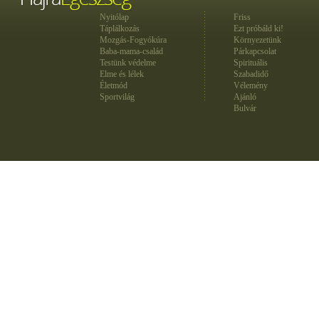
Nyitólap
Friss
Táplálkozás
Ezt próbáld ki!
Mozgás-Fogyókúra
Környezetünk
Baba-mama-család
Párkapcsolat
Testünk védelme
Spirituális
Elme és lélek
Szabadidő
Életmód
Vélemény
Sportvilág
Ajánló
Bulvár