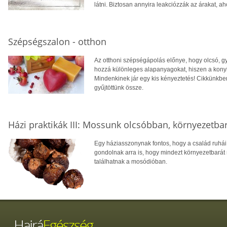
látni. Biztosan annyira leakciózzák az árakat, ah
Szépségszalon - otthon
Az otthoni szépségápolás előnye, hogy olcsó, g
hozzá különleges alapanyagokat, hiszen a konyh
Mindenkinek jár egy kis kényeztetés! Cikkünkb
gyűjtöttünk össze.
Házi praktikák III: Mossunk olcsóbban, környezetb
Egy háziasszonynak fontos, hogy a család ruhái
gondolnak arra is, hogy mindezt környezetbarát
találhatnak a mosódióban.