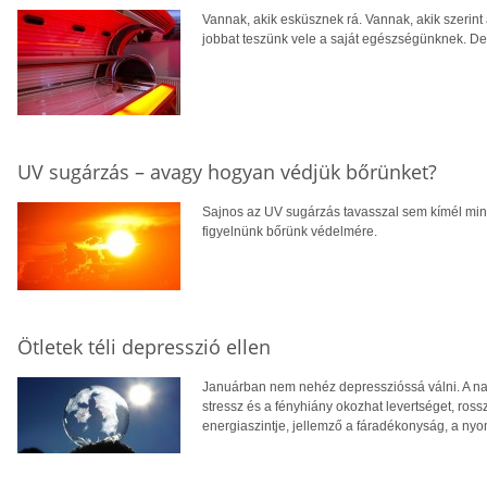
Vannak, akik esküsznek rá. Vannak, akik szerint 
jobbat teszünk vele a saját egészségünknek. De
UV sugárzás – avagy hogyan védjük bőrünket?
Sajnos az UV sugárzás tavasszal sem kímél mink
figyelnünk bőrünk védelmére.
Ötletek téli depresszió ellen
Januárban nem nehéz depresszióssá válni. A napo
stressz és a fényhiány okozhat levertséget, ross
energiaszintje, jellemző a fáradékonyság, a nyo