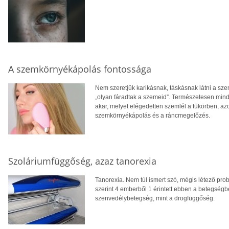
A szemkörnyékápolás fontossága
Nem szeretjük karikásnak, táskásnak látni a sz
„olyan fáradtak a szemeid”. Természetesen minden
akar, melyet elégedetten szemlél a tükörben, azo
szemkörnyékápolás és a ráncmegelőzés.
Szoláriumfüggőség, azaz tanorexia
Tanorexia. Nem túl ismert szó, mégis létező pro
szerint 4 emberből 1 érintett ebben a betegségb
szenvedélybetegség, mint a drogfüggőség.