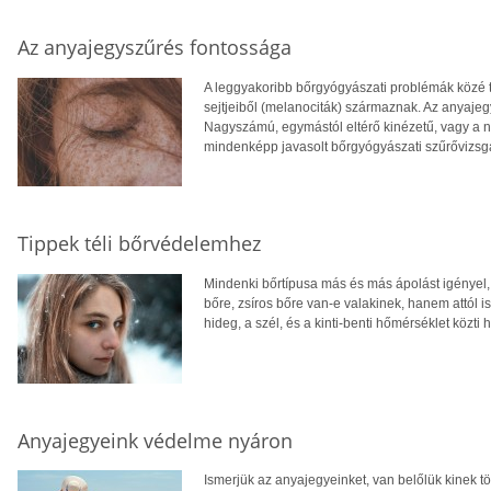
Az anyajegyszűrés fontossága
A leggyakoribb bőrgyógyászati problémák közé t
sejtjeiből (melanociták) származnak. Az anyajeg
Nagyszámú, egymástól eltérő kinézetű, vagy a 
mindenképp javasolt bőrgyógyászati szűrővizsg
Tippek téli bőrvédelemhez
Mindenki bőrtípusa más és más ápolást igényel,
bőre, zsíros bőre van-e valakinek, hanem attól i
hideg, a szél, és a kinti-benti hőmérséklet közti
Anyajegyeink védelme nyáron
Ismerjük az anyajegyeinket, van belőlük kinek t