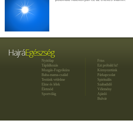
Nyitólap
Friss
Táplálkozás
Ezt próbáld ki!
Mozgás-Fogyókúra
Környezetünk
Baba-mama-család
Párkapcsolat
Testünk védelme
Spirituális
Elme és lélek
Szabadidő
Életmód
Vélemény
Sportvilág
Ajánló
Bulvár