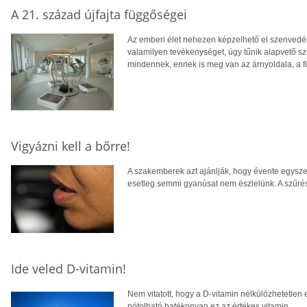
A 21. század újfajta függőségei
Az emberi élet nehezen képzelhető el szenvedé
valamilyen tevékenységet, úgy tűnik alapvető sz
mindennek, ennek is meg van az árnyoldala, a 
Vigyázni kell a bőrre!
A szakemberek azt ajánlják, hogy évente egysz
esetleg semmi gyanúsat nem észlelünk. A szűrés 
Ide veled D-vitamin!
Nem vitatott, hogy a D-vitamin nélkülözhetetle
pótolható hatékonyan ez az értékes vitamin.