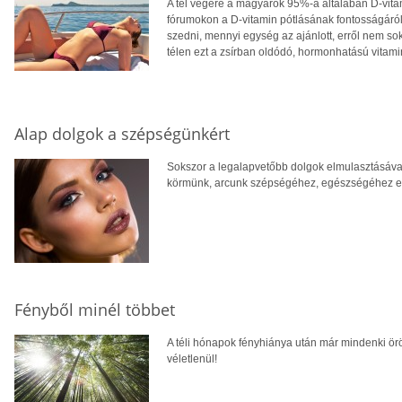
A tél végére a magyarok 95%-a általában D-vit
fórumokon a D-vitamin pótlásának fontosságáról,
szedni, mennyi egység az ajánlott, erről nem s
télen ezt a zsírban oldódó, hormonhatású vitami
Alap dolgok a szépségünkért
Sokszor a legalapvetőbb dolgok elmulasztásáva
körmünk, arcunk szépségéhez, egészségéhez el
Fényből minél többet
A téli hónapok fényhiánya után már mindenki ö
véletlenül!