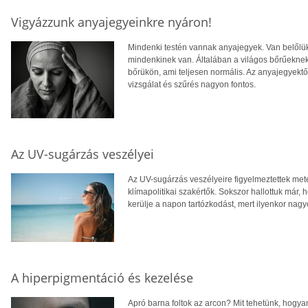
Vigyázzunk anyajegyeinkre nyáron!
Mindenki testén vannak anyajegyek. Van belőlük
mindenkinek van. Általában a világos bőrűeknek
bőrükön, ami teljesen normális. Az anyajegyektő
vizsgálat és szűrés nagyon fontos.
Az UV-sugárzás veszélyei
Az UV-sugárzás veszélyeire figyelmeztettek me
klímapolitikai szakértők. Sokszor hallottuk már, 
kerülje a napon tartózkodást, mert ilyenkor nag
A hiperpigmentáció és kezelése
Apró barna foltok az arcon? Mit tehetünk, hogyan