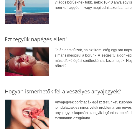
világos bőrűeknek több, nekik 10-40 anyajegy is 
nem kell aggódni, vagy megijedni, azonban a re
Ezt tegyük napégés ellen!
Talán nem túlzok, ha azt írom, elég egy óra nap
s máris megpirul a bőrünk. A leégés tulajdonkép
másodfokú égési sérülésként is kezelhetjük. Hog
bőrrel?
Hogyan ismerhetők fel a veszélyes anyajegyek?
Anyajegyek boríthatják egész testünket, különb
jóindulatúak és nincs velük probléma, ám egyes
anyajegyek kapcsán az egyik legfontosabb kérd
fordulnunk vizsgálatra.