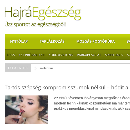
NYITÓLAP
TÁPLÁLKOZÁS
MOZGÁS-FOGYÓKÚRA
B
FRISS
EZT PRÓBÁLD KI!
KÖRNYEZETÜNK
PÁRKAPCSOLAT
SPIRITUÁLIS
S
TALÁLATOK
szolárium
Tartós szépség kompromisszumok nélkül – hódít a 
Az elmúlt években látványosan megnőtt az érdekl
modern technikáknak köszönhetően ma már termé
praktikus megoldást kínál mindazoknak, akik sz