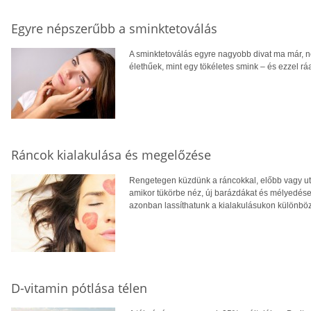
Egyre népszerűbb a sminktetoválás
A sminktetoválás egyre nagyobb divat ma már, n
élethűek, mint egy tökéletes smink – és ezzel rá
Ráncok kialakulása és megelőzése
Rengetegen küzdünk a ráncokkal, előbb vagy utó
amikor tükörbe néz, új barázdákat és mélyedések
azonban lassíthatunk a kialakulásukon különbö
D-vitamin pótlása télen