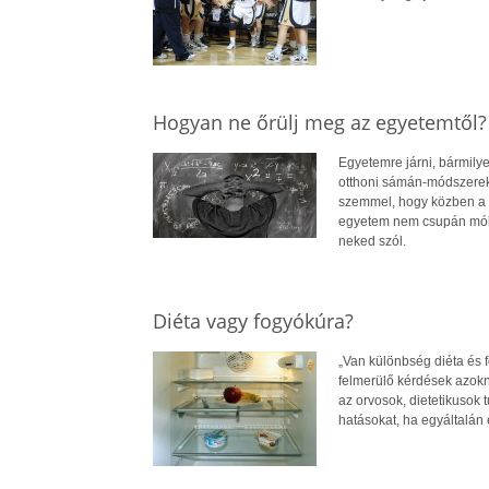
Hogyan ne őrülj meg az egyetemtől?
Egyetemre járni, bármilyen
otthoni sámán-módszerekke
szemmel, hogy közben a 
egyetem nem csupán móka
neked szól.
Diéta vagy fogyókúra?
„Van különbség diéta és 
felmerülő kérdések azoknál
az orvosok, dietetikusok 
hatásokat, ha egyáltalán