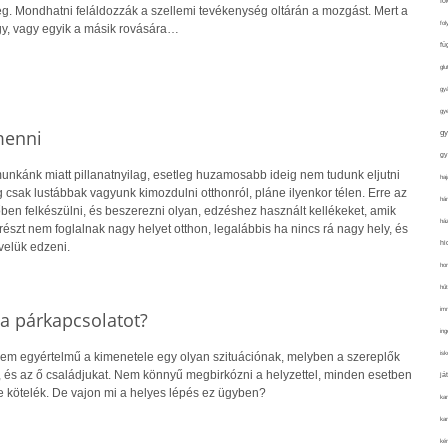
fo
leg. Mondhatni feláldozzák a szellemi tevékenység oltárán a mozgást. Mert a
fol
y, vagy egyik a másik rovására…
fü
glu
gy
gy
menni
gy
gy
munkánk miatt pillanatnyilag, esetleg huzamosabb ideig nem tudunk eljutni
haj
csak lustábbak vagyunk kimozdulni otthonról, pláne ilyenkor télen. Erre az
hán
en felkészülni, és beszerezni olyan, edzéshez használt kellékeket, amik
ház
szt nem foglalnak nagy helyet otthon, legalábbis ha nincs rá nagy hely, és
hi
velük edzeni.
ho
hűt
im
 a párkapcsolatot?
ing
isk
sem egyértelmű a kimenetele egy olyan szituációnak, melyben a szereplők
t, és az ő családjukat. Nem könnyű megbirkózni a helyzettel, minden esetben
já
e kötelék. De vajon mi a helyes lépés ez ügyben?
ka
kar
kér