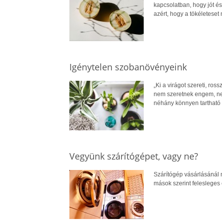
kapcsolatban, hogy jót és
azért, hogy a tökéleteset
Igénytelen szobanövényeink
„Ki a virágot szereti, ros
nem szeretnek engem, ne
néhány könnyen tartható 
Vegyünk szárítógépet, vagy ne?
Szárítógép vásárlásánál 
mások szerint felesleges é