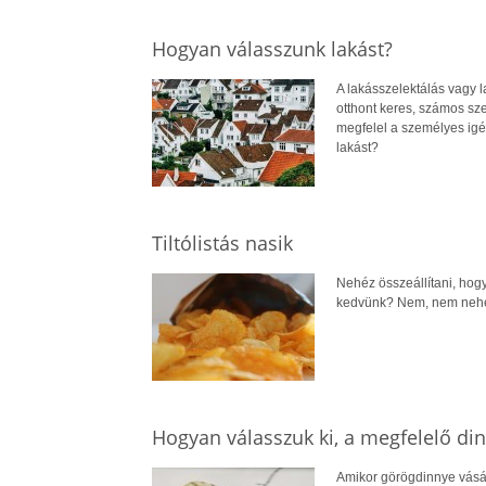
Hogyan válasszunk lakást?
A lakásszelektálás vagy l
otthont keres, számos sze
megfelel a személyes igé
lakást?
Tiltólistás nasik
Nehéz összeállítani, hogy
kedvünk? Nem, nem nehé
Hogyan válasszuk ki, a megfelelő di
Amikor görögdinnye vásár