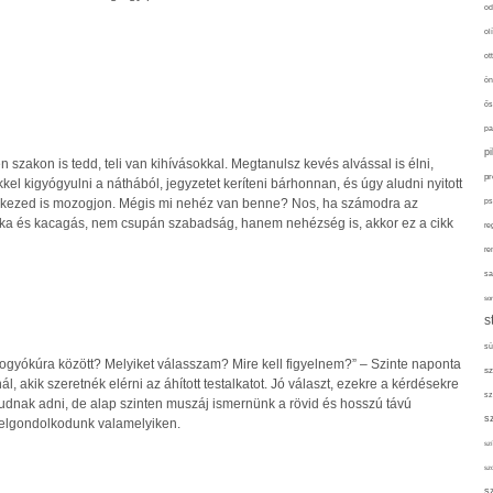
od
ol
ot
ön
ős
pa
p
 szakon is tedd, teli van kihívásokkal. Megtanulsz kevés alvással is élni,
pr
l kigyógyulni a náthából, jegyzetet keríteni bárhonnan, és úgy aludni nyitott
kezed is mozogjon. Mégis mi nehéz van benne? Nos, ha számodra az
ps
 és kacagás, nem csupán szabadság, hanem nehézség is, akkor ez a cikk
re
re
sa
sor
s
sü
fogyókúra között? Melyiket válasszam? Mire kell figyelnem?” – Szinte naponta
sz
, akik szeretnék elérni az áhított testalkatot. Jó választ, ezekre a kérdésekre
sz
tudnak adni, de alap szinten muszáj ismernünk a rövid és hosszú távú
s
 elgondolkodunk valamelyiken.
szí
sz
s