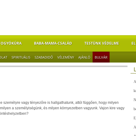
FOGYÓKÚRA
BABA-MAMA-CSALÁD
TESTÜNK VÉDELME
EL
OLAT
SPIRITUÁLIS
SZABADIDŐ
VÉLEMÉNY
AJÁNLÓ
BULVÁR
A
k
N
e személyre vagy tényezőre is hallgathatunk, attól függően, hogy milyen
, milyen a személyiségünk, és milyen környezetben vagyunk. Vajon kire vagy
b
döntéshelyzetben?
E
A