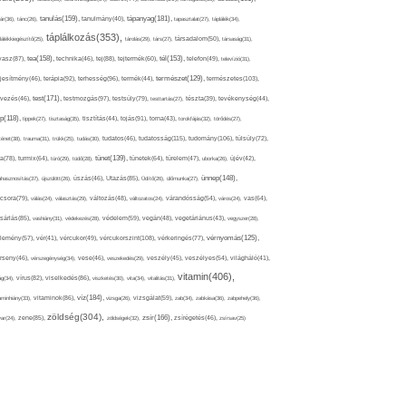
tápanyag(181),
tanulás(159),
ár(36),
tánc(26),
tanulmány(40),
tapasztalat(27),
táplálék(34),
táplálkozás(353),
lálékkiegészítő(25),
tárolás(29),
társ(27),
társadalom(50),
társaság(31),
tea(158),
tél(153),
vasz(87),
technika(46),
tej(88),
tejtermék(60),
telefon(49),
televízió(31),
terápia(92),
terhesség(96),
természet(129),
természetes(103),
ljesítmény(46),
termék(44),
test(171),
testmozgás(97),
rvezés(46),
testsúly(79),
testtartás(27),
tészta(39),
tevékenység(44),
pp(118),
tippek(27),
tisztaság(35),
tisztítás(44),
tojás(91),
torna(43),
torokfájás(32),
törődés(27),
tudatosság(115),
tudomány(106),
ténet(38),
trauma(31),
trükk(25),
tudás(30),
tudatos(46),
túlsúly(72),
tünet(139),
ra(78),
turmix(64),
túró(29),
tüdő(28),
tünetek(64),
türelem(47),
uborka(26),
újév(42),
ünnep(148),
ahasznosítás(37),
újszülött(26),
úszás(46),
Utazás(85),
Üdítő(26),
ülőmunka(27),
csora(79),
válás(24),
választás(29),
változás(48),
változatos(24),
várandósság(54),
város(24),
vas(64),
sárlás(85),
vashiány(31),
védekezés(28),
védelem(59),
vegán(48),
vegetáriánus(43),
vegyszer(28),
vércukorszint(108),
vérnyomás(125),
lemény(57),
vér(41),
vércukor(49),
vérkeringés(77),
rseny(46),
vérszegénység(34),
vese(46),
veszekedés(29),
veszély(45),
veszélyes(54),
világháló(41),
vitamin(406),
ág(34),
vírus(82),
viselkedés(86),
viszketés(30),
vita(34),
vitalitás(31),
víz(184),
aminhiány(33),
vitaminok(86),
vizsga(26),
vizsgálat(59),
zab(34),
zabkása(36),
zabpehely(36),
zöldség(304),
zsír(166),
ar(24),
zene(85),
zöldségek(32),
zsírégetés(46),
zsírsav(25)