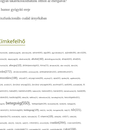
ogyan takarékoskodhatunk otthon az energiával?
 humor gyógyító ereje
iszfunkcionális család árnyékában
Címkefelhő
ajándék(95),
itamin(36),
adalékanyag(28),
adomány(26),
advent(40),
agy(80),
agyműködés(27),
akció(39),
alkohol(182),
ivitás(30),
alapanyag(30),
alkalmazás(28),
alkoholfogyasztás(36),
állapot(43),
állat(54),
allergia(122),
attartás(33),
állóképesség(42),
Alma(72),
almaecet(26),
aloe vera(33),
álom(34),
lvás(272),
alvászavar(66),
aminosav(33),
antibakteriális(42),
antibiotikum(47),
ntioxidáns(198),
anyagcsere(99),
anya(67),
anyuka(27),
apa(42),
ápolás(29),
applikáció(26),
ásványi anyag(111),
(29),
arcbőr(27),
ásványi anyagok(40),
asztma(47),
autó(46),
avokádó(36),
B-
tamin(41),
baba(82),
baktérium(89),
balaton(34),
baleset(51),
banán(53),
bántalmazás(24),
barát(48),
rátok(50),
barátság(58),
béke(29),
bélflóra(37),
bélrendszer(33),
bemelegítés(24),
beszélgetés(61),
betegség(550),
eg(34),
betegségek(39),
bevásárlás(28),
bicikli(25),
biológia(25),
bőr(221),
boldogság(125),
zalom(41),
biztonság(66),
bolt(31),
bor(36),
borogatás(28),
böjt(27),
C-vitamin(120),
rápolás(70),
brokkoli(29),
buli(24),
bűntudat(32),
cékla(28),
cél(57),
célok(30),
család(284),
aretta(38),
cikk(24),
Cink(24),
cipő(37),
citrom(61),
citromfű(26),
csecsemő(45),
cukor(194),
pés(26),
csoki(35),
csokoládé(71),
csomagolás(24),
csont(33),
csontritkulás(36),