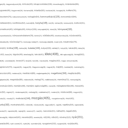
kikapcsolódás(106),
gés(25),
kiegyensúlyozott(26),
kihívás(43),
kimerültség(31),
kirándulás(84),
sgyerek(45),
kisgyermek(34),
kismama(38),
kitartás(50),
kockázat(34),
kocogás(24),
koffein(76),
kommunikáció(124),
koncentráció(94),
leszterin(76),
koleszterinszint(24),
kollagén(54),
konyha(149),
nditerem(51),
konfliktus(52),
kontroll(28),
kór(25),
kórház(29),
kórokozó(24),
kortizol(41),
könyv(106),
környezet(116),
zmetikum(40),
köhögés(40),
könyvajánló(24),
köret(30),
nyezetbarát(31),
környezetvédelem(78),
köröm(27),
kötődés(49),
következmény(33),
közérzet(43),
lekedés(26),
közösség(71),
közösségi média(27),
közösségi oldal(38),
kreatív(34),
kreativitás(79),
kritika(139),
kutatás(144),
kutya(100),
ém(62),
kultúra(36),
külföld(27),
kütyü(33),
lakás(65),
látás(34),
lélek(408),
z(42),
lazac(24),
légzés(49),
lehetőség(25),
lekvár(41),
lelki egészség(33),
levegő(42),
él(28),
Levendula(32),
leves(47),
lista(32),
liszt(36),
macska(33),
magány(42),
magas vérnyomás(28),
gnézium(70),
magvak(25),
magyar(25),
Magyarország(28),
magzat(25),
máj(60),
mandula(33),
marketing(31),
megelőzés(164),
sszázs(45),
medence(24),
meditáció(89),
megbetegedés(24),
megfázás(89),
glepetés(28),
megoldás(89),
melatonin(29),
meleg(74),
mellékhatás(24),
memória(72),
mennyiség(26),
nstruáció(50),
mentális(48),
mentális egészség(86),
menü(28),
méregtelenítés(48),
mese(40),
z(92),
migrén(27),
mindennapok(34),
minőség(33),
mobiltelefon(27),
modern(24),
módszer(68),
mogyoró(31),
mozgás(405),
motiváció(144),
sás(31),
mosoly(27),
mozgásforma(25),
mozi(42),
nka(182),
munkahely(92),
műtét(38),
művészet(29),
nagyszülő(27),
nap(35),
napfény(54),
napirend(35),
pozás(37),
napsütés(38),
naptej(32),
narancs(27),
nasi(31),
nassolás(41),
nátha(44),
negatív(50),
nyár(201),
nő(106),
növény(112),
hézség(36),
népszerű(42),
nevelés(83),
nevetés(30),
nők(42),
nyugalom(102),
aralás(90),
nyári szünet(27),
nyelv(26),
nyomelem(33),
nyugtató(29),
nyújtás(45),