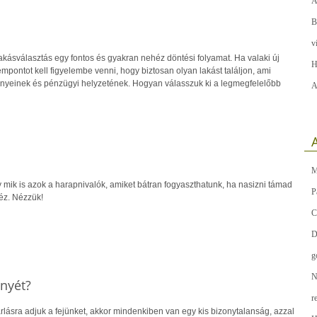
A
B
v
akásválasztás egy fontos és gyakran nehéz döntési folyamat. Ha valaki új
H
mpontot kell figyelembe venni, hogy biztosan olyan lakást találjon, ami
nyeinek és pénzügyi helyzetének. Hogyan válasszuk ki a legmegfelelőbb
A
A
M
 mik is azok a harapnivalók, amiket bátran fogyaszthatunk, ha nasizni támad
P
z. Nézzük!
C
D
g
N
nnyét?
r
lásra adjuk a fejünket, akkor mindenkiben van egy kis bizonytalanság, azzal