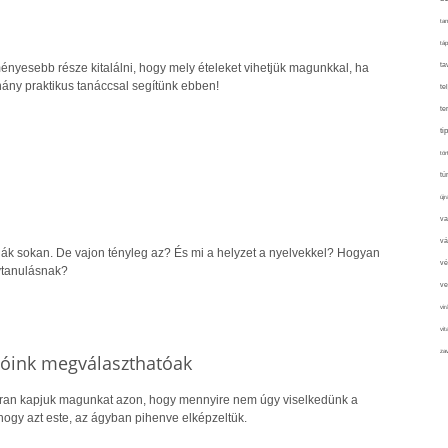
tan
táp
ényesebb része kitalálni, hogy mely ételeket vihetjük magunkkal, ha
ta
ány praktikus tanáccsal segítünk ebben!
te
te
ti
tör
tú
újr
va
vá
ják sokan. De vajon tényleg az? És mi a helyzet a nyelvekkel? Hogyan
vé
vtanulásnak?
ve
vir
vit
zav
ióink megválaszthatóak
an kapjuk magunkat azon, hogy mennyire nem úgy viselkedünk a
gy azt este, az ágyban pihenve elképzeltük.