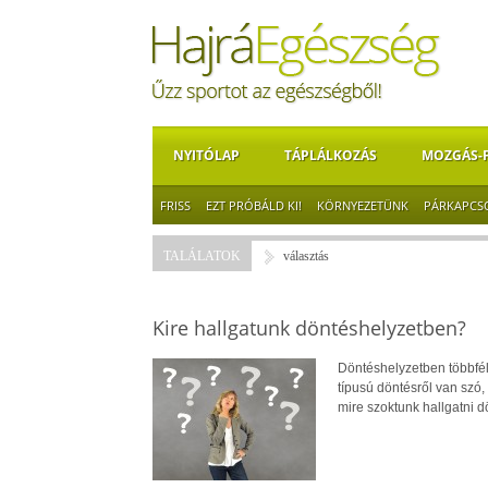
NYITÓLAP
TÁPLÁLKOZÁS
MOZGÁS-
FRISS
EZT PRÓBÁLD KI!
KÖRNYEZETÜNK
PÁRKAPCS
TALÁLATOK
választás
Kire hallgatunk döntéshelyzetben?
Döntéshelyzetben többfél
típusú döntésről van szó
mire szoktunk hallgatni 