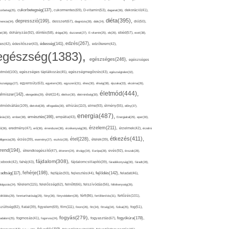
cukorbetegség(137),
orbeteg(25),
cukormentes(69),
D-vitamin(53),
daganat(36),
dekoráció(41),
diéta(395),
depresszió(199),
mencia(34),
desszert(67),
diagnózis(28),
diák(24),
dió(50),
dohányzás(92),
at(38),
döntés(58),
drága(26),
duzzanat(27),
E-vitamin(25),
eb(26),
ebéd(57),
ecet(38),
edzés(267),
édesség(141),
es(42),
édesítőszer(43),
edzőterem(42),
egészség(1383),
egészséges(246),
egészséges
etmód(100),
egészséges táplálkozás(45),
egészségmegőrzés(43),
egészségtelen(32),
észségügy(27),
egyensúly(63),
egyetem(30),
egyszerű(31),
éhes(30),
éhség(38),
éjszaka(33),
ekcéma(26),
életmód(444),
elmiszer(142),
élet(114),
elengedés(29),
életkor(30),
életminőség(30),
etmódváltás(109),
elhízás(110),
elme(93),
életvitel(28),
elfogadás(30),
élmény(55),
előny(37),
energia(487),
emésztés(166),
árás(32),
ember(38),
empátia(43),
Energiaital(29),
eper(30),
érzelem(211),
ő(36),
eredmény(47),
erő(36),
érrendszer(36),
érzékenység(36),
érzelmek(42),
érzelmi
étkezés(411),
étel(228),
elligencia(28),
érzés(39),
esemény(27),
eszköz(28),
ételek(39),
trend(194),
evés(92),
étrendkiegészítő(47),
étterem(24),
étvágy(34),
Európa(28),
évszak(28),
fájdalom(308),
cebook(42),
fahéj(43),
fájdalomcsillapító(39),
fáradékonyság(30),
fáradt(28),
fehérje(198),
radtság(117),
fejfájás(93),
fejlődés(142),
fejlesztés(44),
feladat(46),
félelem(115),
dolgozás(24),
felelősség(62),
felnőtt(66),
felszívódás(56),
féltékenység(26),
fertőzés(101),
töltődés(29),
fenntarthatóság(29),
fény(36),
fényvédelem(28),
férfi(86),
fertőtlenítés(31),
film(111),
szültség(82),
fiatal(39),
figyelem(69),
finom(26),
fitt(34),
fittség(34),
fizikai(25),
fog(51),
fogyás(279),
fogyókúra(178),
gadalom(25),
fogmosás(41),
fogorvos(24),
fogyasztás(67),