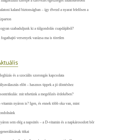
 magnézium szerepe a szervezet egészséges működésében
alatoni kaland biztonságban – így élvezd a nyarat felelősen a
ízparton
ogyan szabaduljunk ki a túlgondolás csapdájából?
 fogathajtó versenyek varázsa ma is töretlen
ktuális
eghízás és a szociális szorongás kapcsolata
ályaválasztás előtt – hasznos tippek a jó döntéshez
sontritkulás: mit tehetünk a megelőzés érdekében?
-vitamin nyáron is? Igen, és ennek több oka van, mint
ondolnánk
yáron sem elég a napsütés – a D-vitamin és a napkárosodott bőr
egenerálásának titkai