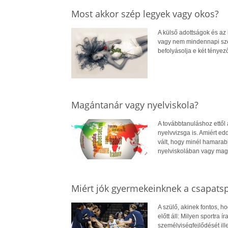
Most akkor szép legyek vagy okos?
A külső adottságok és az 
vagy nem mindennapi szé
befolyásolja e két ténye
Magántanár vagy nyelviskola?
A továbbtanuláshoz ettől 
nyelvvizsga is. Amiért ed
vált, hogy minél hamarabb
nyelviskolában vagy magá
Miért jók gyermekeinknek a csapats
A szülő, akinek fontos, 
előtt áll: Milyen sportra
személyiségfejlődését il