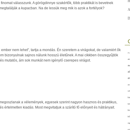
H
 finomat válasszunk. A görögdinnye szakértők, több praktikát is bevetnek
 megtalálják a kupacban. Na de lessük meg mik is azok a fortélyok?
A
D
sz ember nem lehet”, tartja a mondás. Én szeretem a virágokat, de valamiért ők
A-v
m bizonyulnak sajnos nálunk hosszú életűnek. A mai cikkben összegyűjtök
akt
és mutatós, ám sok munkát nem igénylő cserepes virágot.
áll
a
a
arc
vi
ba
megoszlanak a vélemények, egyesek szerint nagyon hasznos és praktikus,
bet
s értelmetlen kiadás. Most megvitatjuk a szárító fő előnyeit és hátrányait.
bi
bő
cig
csí