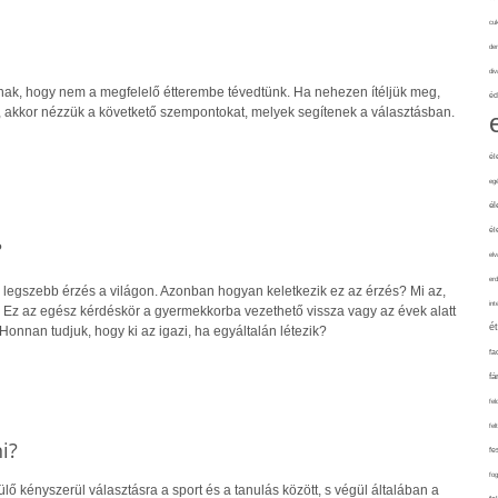
cuk
de
div
nak, hogy nem a megfelelő étterembe tévedtünk. Ha nehezen ítéljük meg,
éd
”, akkor nézzük a követkető szempontokat, melyek segítenek a választásban.
él
eg
él
él
?
elv
erd
k legszebb érzés a világon. Azonban hogyan keletkezik ez az érzés? Mi az,
int
? Ez az egész kérdéskör a gyermekkorba vezethető vissza vagy az évek alatt
é
onnan tudjuk, hogy ki az igazi, ha egyáltalán létezik?
fa
fá
fel
fel
i?
fe
fo
 kényszerül választásra a sport és a tanulás között, s végül általában a