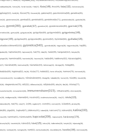
folyadék(119),
khagyma(47),
folsav(25),
folyadékbevitel(40),
folyadékfogyasztás(45),
főzés(149),
futás(132),
yadékpótlás(29),
fontos(25),
forralt bor(26),
Föld(27),
friss(44),
futóverseny(32),
ggőség(112),
fürdő(26),
fűszer(79),
fűszerek(28),
gabona(42),
gasztronómia(58),
genetika(45),
tén(32),
gluténmentes(34),
gomba(53),
gondolat(43),
gondolkodás(71),
gondoskodás(33),
gyakorlat(29),
gyerek(260),
gyermek(179),
gyerekek(117),
ász(31),
gyerekkor(32),
gyereknevelés(83),
gyógynövény(149),
ermekkor(36),
gyertya(28),
gyógyászat(36),
gyógyítás(69),
gyógymód(50),
ógyszer(165),
gyulladás(126),
gyógytea(40),
gyógyulás(85),
gyomor(62),
Gyömbér(66),
gyümölcs(340),
ulladáscsökkentő(102),
gyümölcslé(28),
hagyma(28),
hagyomány(36),
haj(85),
hangulat(112),
ápolás(36),
hajhullás(44),
hajmosás(24),
hal(70),
hála(25),
halál(39),
hányás(25),
yinger(25),
harmónia(69),
hasmenés(35),
hasznos(24),
hatás(84),
hatékony(52),
házasság(64),
i(27),
háziállat(48),
házimunka(28),
háztartás(43),
hétköznap(24),
hétvége(25),
hideg(80),
dratálás(69),
higiénia(52),
hit(26),
hízás(77),
hobbi(62),
home office(26),
hormon(79),
hormonok(25),
rmonrendszer(24),
hozzáállás(31),
hőmérséklet(44),
hőség(36),
hulladék(33),
humor(24),
hús(86),
húsvét(36),
idő(111),
ő(30),
idegrendszer(75),
időbeosztás(32),
időjárás(69),
idős(24),
illat(30),
illóolaj(77),
immunrendszer(315),
munerősítés(30),
immunerősítő(36),
influenza(45),
információ(33),
iskola(123),
er(29),
intelligencia(28),
internet(64),
inzulin(42),
inzulinrezisztencia(35),
írás(27),
olakezdés(25),
ital(75),
ivás(27),
íz(39),
izgalom(27),
izom(91),
izomzat(24),
ízület(54),
járvány(35),
kalória(193),
ték(89),
jóga(56),
Joghurt(67),
jótékony(41),
kaland(28),
kalcium(71),
kálium(50),
kapcsolat(209),
karácsony(174),
masz(30),
kamilla(41),
Kánikula(59),
káposzta(24),
kávé(125),
ácsonyfa(25),
karantén(34),
káros(53),
keksz(29),
kellemetlen(29),
kenyér(32),
képesség(28),
kezelés(166),
dés(31),
kerékpár(25),
keringés(26),
kert(52),
kertészkedés(26),
készülődés(24),
kézmosás(28),