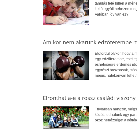
tanulás felé billen a mér
kettő együtt nehezen meg
Valóban így van ez?
Amikor nem akarunk edzőterembe 
Előfordul olykor, hogy a 
egy edzőterembe, esetleg 
eshetőségre érdemes időb
egyrészt hasznosak, másré
mégis, hatékonyan lehet 
Elronthatja-e a rossz családi viszony
Triviálisan hangzik, még
között tudhatunk egy pár
okoz nehézséget a kétfél