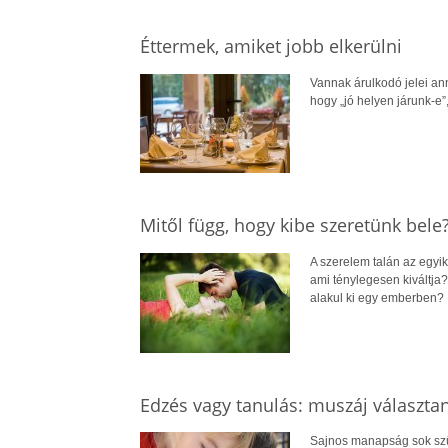
Éttermek, amiket jobb elkerülni
Vannak árulkodó jelei an
hogy „jó helyen járunk-e
Mitől függ, hogy kibe szeretünk bele
A szerelem talán az egyi
ami ténylegesen kiváltja
alakul ki egy emberben? H
Edzés vagy tanulás: muszáj választan
Sajnos manapság sok szülő