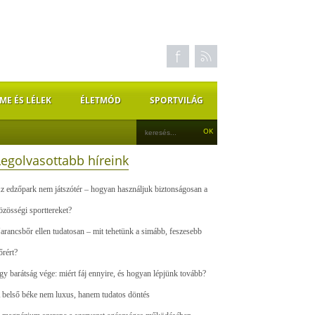
ME ÉS LÉLEK
ÉLETMÓD
SPORTVILÁG
Legolvasottabb híreink
z edzőpark nem játszótér – hogyan használjuk biztonságosan a
özösségi sporttereket?
arancsbőr ellen tudatosan – mit tehetünk a simább, feszesebb
őrért?
gy barátság vége: miért fáj ennyire, és hogyan lépjünk tovább?
 belső béke nem luxus, hanem tudatos döntés