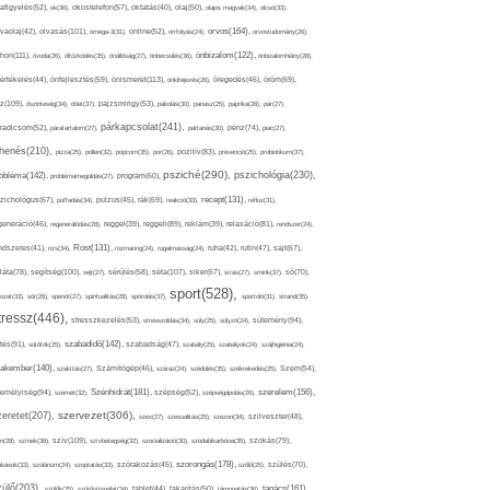
afigyelés(52),
ok(36),
okostelefon(57),
oktatás(40),
olaj(50),
olajos magvak(34),
olcsó(33),
olvasás(101),
orvos(164),
ívaolaj(42),
omega-3(31),
online(52),
orrfolyás(24),
orvostudomány(26),
thon(111),
önbizalom(122),
óvoda(26),
öltözködés(35),
önállóság(27),
önbecsülés(36),
önbizalomhiány(28),
önismeret(113),
értékelés(44),
önfejlesztés(59),
önkifejezés(26),
öregedés(46),
öröm(69),
z(109),
őszinteség(34),
ötlet(37),
pajzsmirigy(53),
pakolás(30),
panasz(25),
paprika(28),
pár(27),
párkapcsolat(241),
radicsom(52),
páratartalom(27),
pattanás(30),
pénz(74),
piac(27),
ihenés(210),
pizza(25),
pollen(32),
popcorn(35),
por(26),
pozitív(83),
prevenció(25),
probiotikum(37),
psziché(290),
pszichológia(230),
obléma(142),
problémamegoldás(27),
program(60),
recept(131),
zichológus(67),
puffadás(34),
pulzus(45),
rák(69),
reakció(33),
reflux(31),
generáció(46),
regenerálódás(28),
reggel(39),
reggeli(89),
reklám(39),
relaxáció(81),
rendszer(24),
Rost(131),
ndszeres(41),
rizs(34),
rozmaring(24),
rugalmasság(24),
ruha(42),
rutin(47),
sajt(67),
segítség(100),
séta(107),
láta(78),
sejt(27),
sérülés(58),
siker(67),
sírás(27),
smink(37),
só(70),
sport(528),
ozat(33),
sör(26),
spenót(27),
spiritualitás(28),
spórolás(37),
sportoló(31),
strand(35),
tressz(446),
sütemény(94),
stresszkezelés(53),
stresszoldás(34),
súly(25),
súlyzó(24),
szabadidő(142),
tés(91),
sütőtök(25),
szabadság(47),
szabály(25),
szabályok(24),
szájhigiénia(24),
akember(140),
szakítás(27),
Számítógép(46),
száraz(24),
szédülés(35),
székrekedés(25),
Szem(54),
Szénhidrát(181),
emélyiség(94),
szerelem(156),
szemét(32),
szépség(52),
szépségápolás(26),
szervezet(306),
zeretet(207),
szex(27),
szexualitás(25),
szezon(34),
szilveszter(48),
szív(109),
n(28),
színek(36),
szívbetegség(32),
szocializáció(30),
szódabikarbóna(35),
szokás(79),
szorongás(178),
okások(33),
szolárium(24),
szoptatás(33),
szórakozás(45),
szőlő(25),
szülés(70),
zülő(203),
tanács(161),
szülők(25),
szűrővizsgálat(34),
tablet(44),
takarítás(50),
támogatás(36),