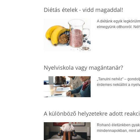
Diétás ételek - vidd magaddal!
A diétánk egyik legkörülm
elmegyünk otthonról. Néh
Nyelviskola vagy magántanár?
„Tanulni nehéz” – gondol
érdemes nekiállni a nyel
A különböző helyzetekre adott reakc
Rohanó életünkben gyakr
mindennapokban, mint aho