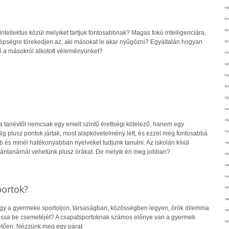
kié
ki
ko
intellektus közül melyiket tartjuk fontosabbnak? Magas fokú intelligenciára,
pségre törekedjen az, aki másokat le akar nyűgözni? Egyáltalán hogyan
ko
ző a másokról alkotott véleményünket?
ko
kör
köz
kr
lá
lev
ma
a tanévtől nemcsak egy emelt szintű érettségi kötelező, hanem egy
ma
dig plusz pontok jártak, most alapkövetelmény lett, és ezzel még fontosabbá
 és minél hatékonyabban nyelveket tudjunk tanulni. Az iskolán kívül
me
ntanárnál vehetünk plusz órákat. De melyik éri meg jobban?
me
mé
mo
portok?
mu
na
hogy a gyermeke sportoljon, társaságban, közösségben legyen, örök dilemma
ne
 írassa be csemetéjét? A csapatsportoknak számos előnye van a gyermek
ny
letően. Nézzünk meg egy párat