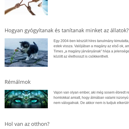
Hogyan gyógyítanak és tanítanak minket az állatok?
Egy 2004-ben készült híres tanulmány kimutatta,
estek vissza. Valójában a magány az első ok, am
Times „a magány járványának” hívja a jelenség
között az élethosszt is csökkentheti.
Rémálmok
Vajon van olyan ember, aki még sosem ébredt r
homlokkal amiatt, hogy álmában valami iszonyú 
nem válogatnak. De akkor nem is tudjuk elkerüln
Hol van az otthon?