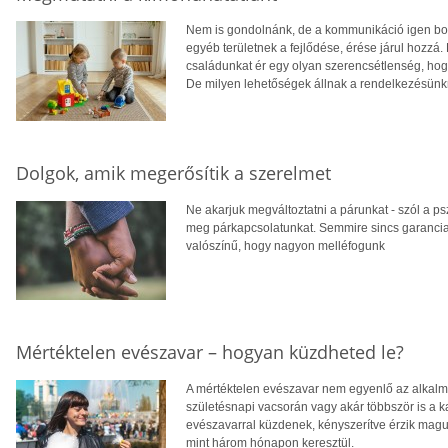
Nem is gondolnánk, de a kommunikáció igen bo
egyéb területnek a fejlődése, érése járul hozzá
családunkat ér egy olyan szerencsétlenség, ho
De milyen lehetőségek állnak a rendelkezésünk
Dolgok, amik megerősítik a szerelmet
Ne akarjuk megváltoztatni a párunkat - szól a ps
meg párkapcsolatunkat. Semmire sincs garancia
valószínű, hogy nagyon melléfogunk
Mértéktelen evészavar – hogyan küzdheted le?
A mértéktelen evészavar nem egyenlő az alkalmi 
születésnapi vacsorán vagy akár többször is a k
evészavarral küzdenek, kényszerítve érzik maguk
mint három hónapon keresztül.