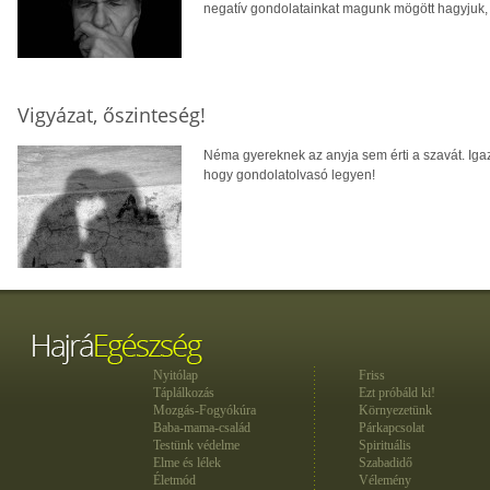
negatív gondolatainkat magunk mögött hagyjuk, é
Vigyázat, őszinteség!
Néma gyereknek az anyja sem érti a szavát. Igaz 
hogy gondolatolvasó legyen!
Nyitólap
Friss
Táplálkozás
Ezt próbáld ki!
Mozgás-Fogyókúra
Környezetünk
Baba-mama-család
Párkapcsolat
Testünk védelme
Spirituális
Elme és lélek
Szabadidő
Életmód
Vélemény