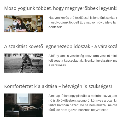
Mosolyogjunk többet, hogy megnyerőbbek legyünk
Nagyon kevés erőfeszítéssel is lehetünk sokkal 
mosolyogjunk többet! Egy nagyon rövid ideig ta
döntéseit.
A szakítást követő legnehezebb időszak - a várakoz
A hiány, amit a veszteség okoz, arra vesz rá mink
lett vége a kapcsolatnak. Ilyenkor igyekszünk 
a várakozás.
Komfortérzet kialakítása – hétvégén is szükséges!
A minap láttam egy plakátot a metrón utazva, ami
nő ült törökülésben, szomorú, könnyes arccal, k
tartva bambán nézett. De ha nem muszáj, ne cs
tűnő, de nem igazán hasznos helyzetekbe...