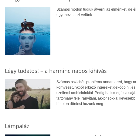
Számos módon tudjuk átverni az elménket, de ér
ugyanezt teszi velünk.
Légy tudatos! – a harminc napos kihívás
Számos pszichés probléma onnan ered, hogy nem
környezetünkből érkező ingereket dekódolni, és 
szellemi ambícióinktól. Pedig ha ismerjük a sajá
tartomány felé irányítani, akkor sokkal kevese
hirtelen döntést hozunk meg.
Lámpaláz