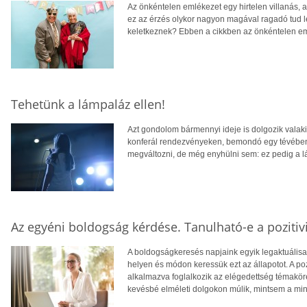
Az önkéntelen emlékezet egy hirtelen villanás, 
ez az érzés olykor nagyon magával ragadó tud 
keletkeznek? Ebben a cikkben az önkéntelen eml
Tehetünk a lámpaláz ellen!
Azt gondolom bármennyi ideje is dolgozik valaki
konferál rendezvényeken, bemondó egy tévében,
megváltozni, de még enyhülni sem: ez pedig a 
Az egyéni boldogság kérdése. Tanulható-e a pozitiv
A boldogságkeresés napjaink egyik legaktuálisa
helyen és módon keressük ezt az állapotot. A p
alkalmazva foglalkozik az elégedettség témakör
kevésbé elméleti dolgokon múlik, mintsem a min