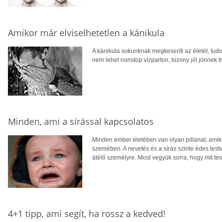
Amikor már elviselhetetlen a kánikula
A kánikula sokunknak megkeseríti az életét, tud
nem lehet nonstop vízparton, bizony jól jönnek 
Minden, ami a sírással kapcsolatos
Minden ember életében van olyan pillanat, ami
szemében. A nevetés és a sírás szinte édes testv
átélő személyre. Most vegyük sorra, hogy mit tes
4+1 tipp, ami segít, ha rossz a kedved!