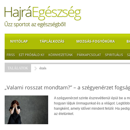
NYITÓLAP
TÁPLÁLKOZÁS
MOZGÁS-FOGYÓKÚRA
B
FRISS
EZT PRÓBÁLD KI!
KÖRNYEZETÜNK
PÁRKAPCSOLAT
SPIRITUÁLIS
S
TALÁLATOK
érzés
„Valami rosszat mondtam?” – a szégyenérzet fogsá
A szégyenérzet szinte észrevétlenül épül be a
hogyan látjuk önmagunkat és a világot. Legtöbb
hangként, amely idővel mindent felülír. Ha pedig 
az életünket.