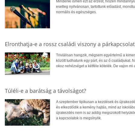
Mindenki ismeri ezt az érzést, hiszen mindannyia
esetleg nyilvánosan, tartottunk előadást, mondt
normális és egészséges.
Elronthatja-e a rossz családi viszony a párkapcsolat
Triviálisan hangzik, mégsem egyértelmű a kimen
között tudhatunk egy párt, és az ő családjukat.
okoz nehézséget a kétféle kötelék. De vajon mi
Túléli-e a barátság a távolságot?
A szeptember tipikusan a kezdések és újrakezdé
és elkezdődik a kemény hajtás, mind az iskolá
újrakezdés nem is az addig megszokott helyükön 
a kapcsolatok is megsínylik.