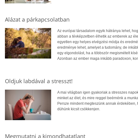
Alázat a párkapcsolatban
Az európai társadalom egyik hátránya lehet, hog
abban a tévképzetben élhetik az emberek az éle
egyetlen egy helyes elvégzési módja és eredmé
eredménye lehet, amelyet a tudomány, de inkább a
egy elgondolást, ha a többször megismételt kísé
Azonban az ember maga inkább paradoxon, kompl
Oldjuk labdával a stresszt!
A mai világban igen gyakoriak a stresszes napo
minket az élet, és mire reggel beérnénk a munk
Persze mindent megteszünk annak érdekében, hog
dühünk kicsit csökkenjen.
Megmutatni a kimondhatatlant