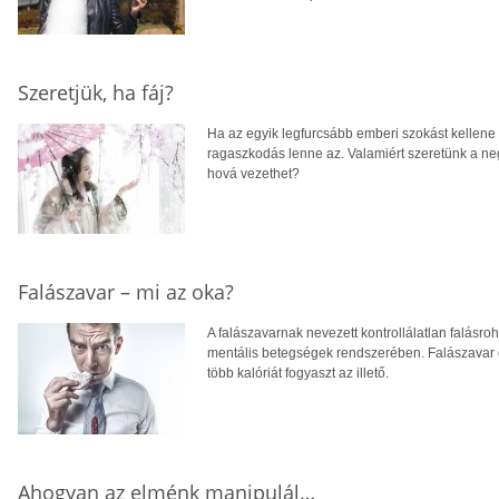
Szeretjük, ha fáj?
Ha az egyik legfurcsább emberi szokást kellene
ragaszkodás lenne az. Valamiért szeretünk a ne
hová vezethet?
Falászavar – mi az oka?
A falászavarnak nevezett kontrollálatlan falás
mentális betegségek rendszerében. Falászavar es
több kalóriát fogyaszt az illető.
Ahogyan az elménk manipulál…