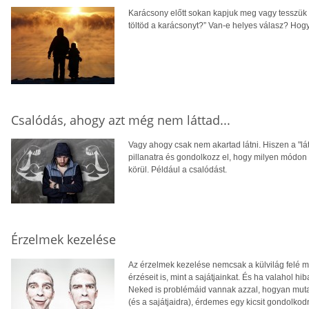
Karácsony előtt sokan kapjuk meg vagy tesszük 
töltöd a karácsonyt?” Van-e helyes válasz? Hogy
Csalódás, ahogy azt még nem láttad...
Vagy ahogy csak nem akartad látni. Hiszen a "lát
pillanatra és gondolkozz el, hogy milyen módo
körül. Például a csalódást.
Érzelmek kezelése
Az érzelmek kezelése nemcsak a külvilág felé mu
érzéseit is, mint a sajátjainkat. És ha valahol h
Neked is problémáid vannak azzal, hogyan muta
(és a sajátjaidra), érdemes egy kicsit gondolk