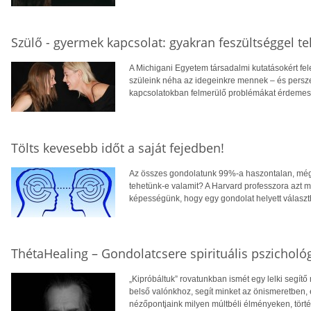
Szülő - gyermek kapcsolat: gyakran feszültséggel tel
A Michigani Egyetem társadalmi kutatásokért fel
szüleink néha az idegeinkre mennek – és persz
kapcsolatokban felmerülő problémákat érdemes 
Tölts kevesebb időt a saját fejedben!
Az összes gondolatunk 99%-a haszontalan, mégi
tehetünk-e valamit? A Harvard professzora azt m
képességünk, hogy egy gondolat helyett választ
ThétaHealing – Gondolatcsere spirituális pszicholó
„Kipróbáltuk” rovatunkban ismét egy lelki segítő
belső valónkhoz, segít minket az önismeretben,
nézőpontjaink milyen múltbéli élményeken, tört