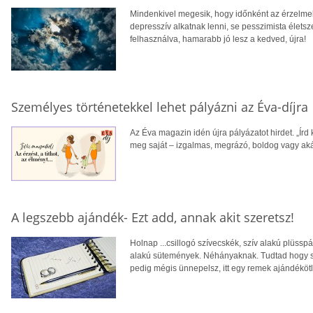
Mindenkivel megesik, hogy időnként az érzelme
depresszív alkatnak lenni, se pesszimista életsz
felhasználva, hamarabb jó lesz a kedved, újra!
Személyes történetekkel lehet pályázni az Éva-díjra
Az Éva magazin idén újra pályázatot hirdet. „Írd 
meg saját – izgalmas, megrázó, boldog vagy akár
A legszebb ajándék- Ezt add, annak akit szeretsz!
Holnap ...csillogó szívecskék, szív alakú plüssp
alakú sütemények. Néhányaknak. Tudtad hogy 
pedig mégis ünnepelsz, itt egy remek ajándékötl