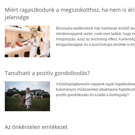
Miért ragaszkodunk a megszokotthoz, ha nem is ér
jelensége
Bizonyára találkoztunk már hamisnak érződő ke
mindennapjaink során, csak nem tudtuk, hogy en
horgonyzás, azaz az anchoring effect. A jelenség
közgazdaságtan és a pszichológia területe is fo
Tanulható a pozitív gondolkodás?
A boldogságkeresés napjaink egyik legaktuálisab
tudományos módszereket alkalmazva foglalkozik
pozitív gondolkodás és ezáltal a boldogság?
Az önkéntelen emlékezet