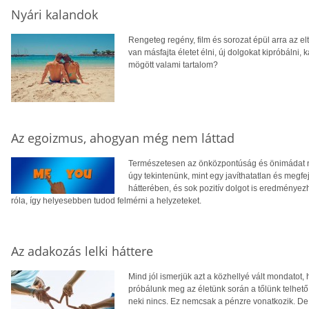
Nyári kalandok
Rengeteg regény, film és sorozat épül arra az e
van másfajta életet élni, új dolgokat kipróbálni
mögött valami tartalom?
Az egoizmus, ahogyan még nem láttad
Természetesen az önközpontúság és önimádat 
úgy tekintenünk, mint egy javíthatatlan és megfe
hátterében, és sok pozitív dolgot is eredményezh
róla, így helyesebben tudod felmérni a helyzeteket.
Az adakozás lelki háttere
Mind jól ismerjük azt a közhellyé vált mondatot,
próbálunk meg az életünk során a tőlünk telhető
neki nincs. Ez nemcsak a pénzre vonatkozik. D