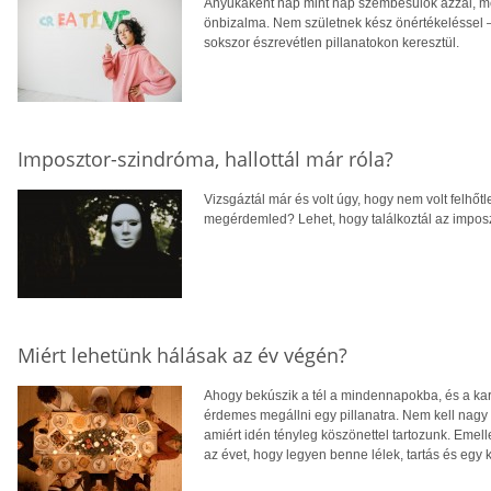
Anyukaként nap mint nap szembesülök azzal, me
önbizalma. Nem születnek kész önértékeléssel – 
sokszor észrevétlen pillanatokon keresztül.
Imposztor-szindróma, hallottál már róla?
Vizsgáztál már és volt úgy, hogy nem volt felhő
megérdemled? Lehet, hogy találkoztál az impos
Miért lehetünk hálásak az év végén?
Ahogy bekúszik a tél a mindennapokba, és a kará
érdemes megállni egy pillanatra. Nem kell nagy 
amiért idén tényleg köszönettel tartozunk. Emell
az évet, hogy legyen benne lélek, tartás és egy 