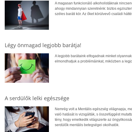
A magasan funkcionáló alkoholistáknak nincsen
ahogy mindannyian szeretnénk: biztos egziszten
széles baráti kör. Az őket körülvevő családi hátté
Légy önmagad legjobb barátja!
A legjobb barátaink elfogadnak minket olyannak
elmondhatjuk a problémáinkat, miközben a legj
A serdülők lelki egészsége
Nemrég volt a Mentális egészség világnapja, me
való hatását is vizsgálták, s összefüggést mutatta
tény, hogy emelkedik világszerte az öngyilkossá
serdülők mentális betegségei okolhatók.