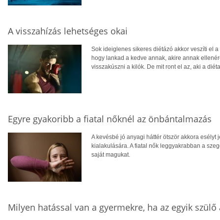
A visszahízás lehetséges okai
Sok ideiglenes sikeres diétázó akkor veszíti el 
hogy lankad a kedve annak, akire annak ellenére
visszakúszni a kilók. De mit ront el az, aki a diét
Egyre gyakoribb a fiatal nőknél az önbántalmazás
A kevésbé jó anyagi háttér ötször akkora esély
kialakulására. A fiatal nők leggyakrabban a sze
saját magukat.
Milyen hatással van a gyermekre, ha az egyik szülő 