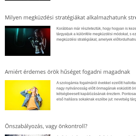
Milyen megküzdési stratégiákat alkalmazhatunk str
Korábban már részleteztük, hogy hogyan is kezel
tárgyaljuk a különféle megküzdési módokat, s e
megküzdési stratégiákat, amelyek előfordulhat
Amiért érdemes örök hűséget fogadni magadnak
A szologámia fogalmáról évekkel ezelőtt hallott
nagy nyilvánosság előtt önmagának esküdött örö
kétségbeesett kapálózásának éreztem. Pontosa
első hallásra sokaknak eszébe jut: nevetség tárg
Önszabályozás, vagy önkontroll?