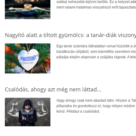
sokkal nehezebb kijönni belőle. Ez a helyzet ak
mert valami hatalmas visszahúzó erőt tapaszta
Nagyító alatt a tiltott gyümölcs: a tanár-diák viszony
Egy tanár számára láthatatlan vonal húzódik a d
barátkozás céljából, sem bármiféle szerelem miat
pályája elején alaposan a szájába rágnak. A tek
Csalódás, ahogy azt még nem láttad...
Vagy ahogy csak nem akartad látni. Hiszen a "lát
pillanatra és gondolkozz el, hogy milyen módo
körül. Például a csalódást.