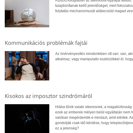
A pszichológiában az atelofóbia egyfajta attitűd
tulajdonítanak kellő jelentőséget, mert fokozato
folytatás mechanizmusát alábecsüld magad vezet
Kommunikációs problémák fajtái
Az önérvényesítés mindenkiben ott van: van, aki
alkalmaz, vagy manipulatív eszközökkel él, hogy 
Kisokos az imposztor szindrómáról
Hiába tűnik valaki sikeresnek, a magabiztosság 
ezek az emberek mélyen belül egyáltalán nem h
valóban megérdemlik-e mindazt, amit elértek. A
gondolják csak idő kérdése, hogy lelepleződjene
ez a jelenség?