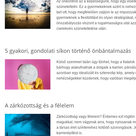
Az önkontroll az a képességünk, hogy egy visel
szüneteltetni. Ez a gyermekeknek azért is nehez
tart ott, hogy megfelelően zajljon le az impulzu
gyermeknek a flexibilitást és olyan stratégiáka
önszabályozás viszont a rugalmasságra utal az
cselekvés szüneteltetése után.
5 gyakori, gondolati síkon történő önbántalmazás
Külső szemmel talán úgy tűnhet, hogy a fiatalok
bárhogy alakulhatnak a dolgaik a karrier, párvá
azonban egy idealizált és sztereotip kép, amely el
nehézségekkel küzdenek, hogy valóban megéljék
A zárkózottság és a félelem
Zárkózottság vagy félelem? Érdemes ezt rögtön 
magukkal, nem vágynak arra, hogy nyissanak még
a társas élet színtereihez kötődő szorongások. 
karrierépítést is.