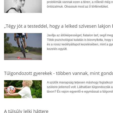
problémák vannak ezen a téren, a nőknél még r
önbizalmuk. Olvassuk most az ő történetüket.
„Tégy jót a testeddel, hogy a lelked szívesen lakjon
Javítja az állóképességet, fiatalon tart, segít 
Több pszichológiai kutatás is bizonyította, hog
és a rossz kedélyállapot kezelésében, mint a g
kezelés együtt.
Túlgondozott gyerekek - többen vannak, mint gond
A szülők manapság teljesen máshogy foglalkozna
szüleire jellemző volt. Láthatóan túlgondozzák a
távon? És vajon egyenlő-e egymással a túlgond
A túlsúly lelki háttere