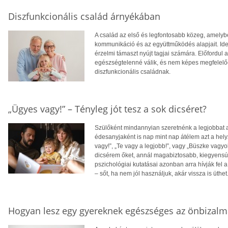
Diszfunkcionális család árnyékában
A család az első és legfontosabb közeg, amelyb
kommunikáció és az együttműködés alapjait. Ideá
érzelmi támaszt nyújt tagjai számára. Előfordul
egészségtelenné válik, és nem képes megfelelően
diszfunkcionális családnak.
„Ügyes vagy!” – Tényleg jót tesz a sok dicséret?
Szülőként mindannyian szeretnénk a legjobbat
édesanyjaként is nap mint nap átélem azt a he
vagy!”, „Te vagy a legjobb!”, vagy „Büszke vagy
dicsérem őket, annál magabiztosabb, kiegyensúl
pszichológiai kutatásai azonban arra hívják fel
– sőt, ha nem jól használjuk, akár vissza is üthet
Hogyan lesz egy gyereknek egészséges az önbizalm