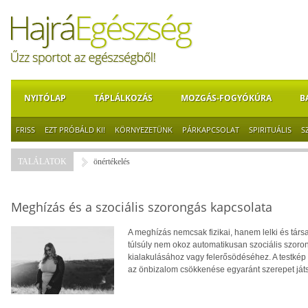
NYITÓLAP
TÁPLÁLKOZÁS
MOZGÁS-FOGYÓKÚRA
B
FRISS
EZT PRÓBÁLD KI!
KÖRNYEZETÜNK
PÁRKAPCSOLAT
SPIRITUÁLIS
S
TALÁLATOK
önértékelés
Meghízás és a szociális szorongás kapcsolata
A meghízás nemcsak fizikai, hanem lelki és tár
túlsúly nem okoz automatikusan szociális szoro
kialakulásához vagy felerősödéséhez. A testkép
az önbizalom csökkenése egyaránt szerepet ját