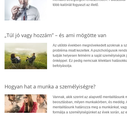
több kalóriát fogyaszt az illető.
„Túl jó vagy hozzám” – és ami mögötte van
Az utóbbi években megnövekedett azoknak a sz
probléma miatt kezeltek. A pszichológusok rend
tudják helyesen felmérni a saját személyiségük
önképpel. Ez pedig nemcsak lélektani hatásokka
befolyásolja.
Hogyan hat a munka a személyiségre?
Vannak, akik szerint az alapvető mentalitásunk
beosztásban, milyen munkakörben, és meddig. A
mentalitásunk határozza meg a munkánkat, vagy 
formálja a személyiségünket az évek során, az e