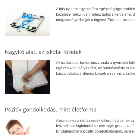
A túlsúly nem egyszerűen egészségügyi probléma:
kezelése nélkül igen nehéz tartós sikert elérni.
megakadályozhatják a fogyást. Érdemes tanulmán
Nagyító alatt az iskolai füzetek
Az írástanulás fontos mozzanata a gyerekek fejl
egész iskolai pályafutást, az önértékelésre is kom
kusza betűket érdemes komolyan venni, a szakért
Pozitív gondolkodás, mint életforma
A gondok és a nehézségek elkerülhetetlenek az
tesznek boldogtalanná az már saját gondolkodás
kiindulópontja a pozitív gondolkodásnak, mint é