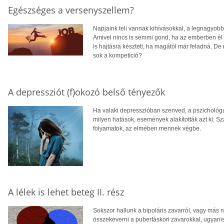
Egészséges a versenyszellem?
Napjaink teli vannak kihívásokkal, a legnagyob
Amivel nincs is semmi gond, ha az emberben él
is hajtásra készteti, ha magától már feladná. D
sok a kompetíció?
A depressziót (f)okozó belső tényezők
Ha valaki depresszióban szenved, a pszichológu
milyen hatások, események alakították azt ki. S
folyamatok, az elmében mennek végbe.
A lélek is lehet beteg II. rész
Sokszor hallunk a bipoláris zavarról, vagy más
összekeverni a pubertáskori zavarokkal, ugyanis