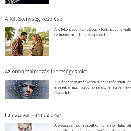
A féltékenység kezelése
A féltékenység talán az egyik legkínzóbb lelkiá
szerencsére tudják a megoldást is.
Az önbántalmazás lehetséges okai
Általában feszültségkezelési nehézség miatt ke
érzések elhatalmasodnak rajtuk. Tehetetlennek 
állapottól.
Falászavar – mi az oka?
A falászavarnak nevezett kontrollálatlan falás
mentális betegségek rendszerében. Falászavar es