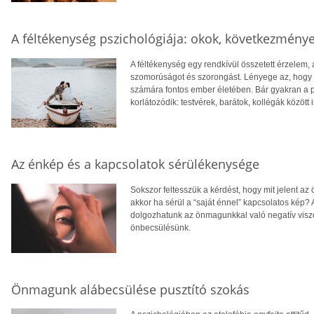
A féltékenység pszichológiája: okok, következmény
A féltékenység egy rendkívül összetett érzelem, 
szomorúságot és szorongást. Lényege az, hogy v
számára fontos ember életében. Bár gyakran a 
korlátozódik: testvérek, barátok, kollégák között i
Az énkép és a kapcsolatok sérülékenysége
Sokszor feltesszük a kérdést, hogy mit jelent az 
akkor ha sérül a “saját énnel” kapcsolatos kép?
dolgozhatunk az önmagunkkal való negatív visz
önbecsülésünk.
Önmagunk alábecsülése pusztító szokás