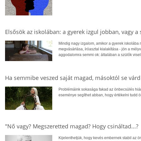
Elsősök az iskolában: a gyerek izgul jobban, vagy a 
Mindig nagy izgalom, amikor a gyerek iskolába m
megvásárlása, íróasztal kialakítása - jön a mélyvíz
aggodalomra semmi ok: általában a szülők visel
Ha semmibe veszed saját magad, másoktól se várd 
Problémáink sokasága fakad az önbecsülés hiány
eseménye segíthet abban, hogy értékelni tudd
"Nő vagy? Megszeretted magad? Hogy csináltad...?
Kijelenthetjük, hogy kevés embernek stabil az ön