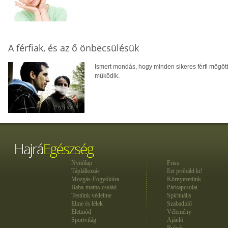
A férfiak, és az ő önbecsülésük
Ismert mondás, hogy minden sikeres férfi mögött á
működik.
Nyitólap
Friss
Táplálkozás
Ezt próbáld ki!
Mozgás-Fogyókúra
Környezetünk
Baba-mama-család
Párkapcsolat
Testünk védelme
Spirituális
Elme és lélek
Szabadidő
Életmód
Vélemény
Sportvilág
Ajánló