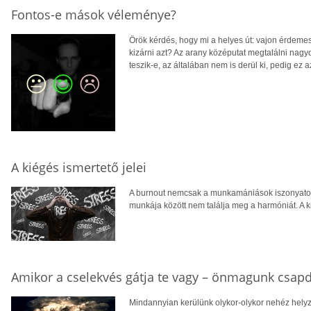
Fontos-e mások véleménye?
Örök kérdés, hogy mi a helyes út: vajon érdeme
kizárni azt? Az arany középutat megtalálni nagy
teszik-e, az általában nem is derül ki, pedig ez
A kiégés ismertető jelei
A burnout nemcsak a munkamániások iszonyatos
munkája között nem találja meg a harmóniát. A 
Amikor a cselekvés gátja te vagy – önmagunk csap
Mindannyian kerülünk olykor-olykor nehéz helyz