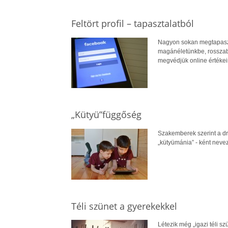
Feltört profil – tapasztalatból
Nagyon sokan megtapaszta
magánéletünkbe, rosszab
megvédjük online értékein
„Kütyü”függőség
Szakemberek szerint a dr
„kütyümánia” - ként neve
Téli szünet a gyerekekkel
Létezik még „igazi téli s