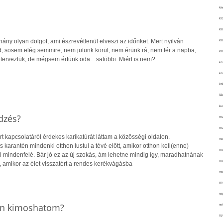
kié
ki
ko
ny olyan dolgot, ami észrevétlenül elveszi az időnket. Mert nyilván
ko
d, sosem elég semmire, nem jutunk körül, nem érünk rá, nem fér a napba,
ko
eterveztük, de mégsem értünk oda…satöbbi. Miért is nem?
kör
köz
kr
lá
lev
dzés?
ma
ma
rt kapcsolatáról érdekes karikatúrát láttam a közösségi oldalon.
me
cs karantén mindenki otthon lustul a tévé előtt, amikor otthon kell(enne)
me
l mindenfelé. Bár jó ez az új szokás, ám lehetne mindig így, maradhatnának
mé
s, amikor az élet visszatért a rendes kerékvágásba
mo
mu
na
en kimoshatom?
ne
ny