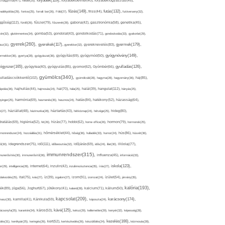
folyadék(119),
khagyma(47),
folsav(25),
folyadékbevitel(40),
folyadékfogyasztás(45),
főzés(149),
futás(132),
yadékpótlás(29),
fontos(25),
forralt bor(26),
Föld(27),
friss(44),
futóverseny(32),
ggőség(112),
fürdő(26),
fűszer(79),
fűszerek(28),
gabona(42),
gasztronómia(58),
genetika(45),
tén(32),
gluténmentes(34),
gomba(53),
gondolat(43),
gondolkodás(71),
gondoskodás(33),
gyakorlat(29),
gyerek(260),
gyermek(179),
gyerekek(117),
ász(31),
gyerekkor(32),
gyereknevelés(83),
gyógynövény(149),
ermekkor(36),
gyertya(28),
gyógyászat(36),
gyógyítás(69),
gyógymód(50),
ógyszer(165),
gyulladás(126),
gyógytea(40),
gyógyulás(85),
gyomor(62),
Gyömbér(66),
gyümölcs(340),
ulladáscsökkentő(102),
gyümölcslé(28),
hagyma(28),
hagyomány(36),
haj(85),
hangulat(112),
ápolás(36),
hajhullás(44),
hajmosás(24),
hal(70),
hála(25),
halál(39),
hányás(25),
yinger(25),
harmónia(69),
hasmenés(35),
hasznos(24),
hatás(84),
hatékony(52),
házasság(64),
i(27),
háziállat(48),
házimunka(28),
háztartás(43),
hétköznap(24),
hétvége(25),
hideg(80),
dratálás(69),
higiénia(52),
hit(26),
hízás(77),
hobbi(62),
home office(26),
hormon(79),
hormonok(25),
rmonrendszer(24),
hozzáállás(31),
hőmérséklet(44),
hőség(36),
hulladék(33),
humor(24),
hús(86),
húsvét(36),
idő(111),
ő(30),
idegrendszer(75),
időbeosztás(32),
időjárás(69),
idős(24),
illat(30),
illóolaj(77),
immunrendszer(315),
munerősítés(30),
immunerősítő(36),
influenza(45),
információ(33),
iskola(123),
er(29),
intelligencia(28),
internet(64),
inzulin(42),
inzulinrezisztencia(35),
írás(27),
olakezdés(25),
ital(75),
ivás(27),
íz(39),
izgalom(27),
izom(91),
izomzat(24),
ízület(54),
járvány(35),
kalória(193),
ték(89),
jóga(56),
Joghurt(67),
jótékony(41),
kaland(28),
kalcium(71),
kálium(50),
kapcsolat(209),
karácsony(174),
masz(30),
kamilla(41),
Kánikula(59),
káposzta(24),
kávé(125),
ácsonyfa(25),
karantén(34),
káros(53),
keksz(29),
kellemetlen(29),
kenyér(32),
képesség(28),
kezelés(166),
dés(31),
kerékpár(25),
keringés(26),
kert(52),
kertészkedés(26),
készülődés(24),
kézmosás(28),