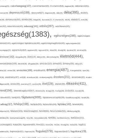
cukorbetegség(137),
orbeteg(25),
cukormentes(69),
D-vitamin(53),
daganat(36),
dekoráció(41),
diéta(395),
depresszió(199),
mencia(34),
desszert(67),
diagnózis(28),
diák(24),
dió(50),
dohányzás(92),
at(38),
döntés(58),
drága(26),
duzzanat(27),
E-vitamin(25),
eb(26),
ebéd(57),
ecet(38),
edzés(267),
édesség(141),
es(42),
édesítőszer(43),
edzőterem(42),
egészség(1383),
egészséges(246),
egészséges
etmód(100),
egészséges táplálkozás(45),
egészségmegőrzés(43),
egészségtelen(32),
észségügy(27),
egyensúly(63),
egyetem(30),
egyszerű(31),
éhes(30),
éhség(38),
éjszaka(33),
ekcéma(26),
életmód(444),
elmiszer(142),
élet(114),
elengedés(29),
életkor(30),
életminőség(30),
etmódváltás(109),
elhízás(110),
elme(93),
életvitel(28),
elfogadás(30),
élmény(55),
előny(37),
energia(487),
emésztés(166),
árás(32),
ember(38),
empátia(43),
Energiaital(29),
eper(30),
érzelem(211),
ő(36),
eredmény(47),
erő(36),
érrendszer(36),
érzékenység(36),
érzelmek(42),
érzelmi
étkezés(411),
étel(228),
elligencia(28),
érzés(39),
esemény(27),
eszköz(28),
ételek(39),
trend(194),
evés(92),
étrendkiegészítő(47),
étterem(24),
étvágy(34),
Európa(28),
évszak(28),
fájdalom(308),
cebook(42),
fahéj(43),
fájdalomcsillapító(39),
fáradékonyság(30),
fáradt(28),
fehérje(198),
radtság(117),
fejfájás(93),
fejlődés(142),
fejlesztés(44),
feladat(46),
félelem(115),
dolgozás(24),
felelősség(62),
felnőtt(66),
felszívódás(56),
féltékenység(26),
fertőzés(101),
töltődés(29),
fenntarthatóság(29),
fény(36),
fényvédelem(28),
férfi(86),
fertőtlenítés(31),
film(111),
szültség(82),
fiatal(39),
figyelem(69),
finom(26),
fitt(34),
fittség(34),
fizikai(25),
fog(51),
fogyás(279),
fogyókúra(178),
gadalom(25),
fogmosás(41),
fogorvos(24),
fogyasztás(67),