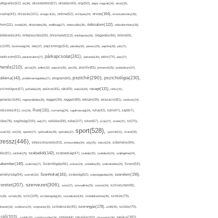
afigyelés(52),
ok(36),
okostelefon(57),
oktatás(40),
olaj(50),
olajos magvak(34),
olcsó(33),
olvasás(101),
orvos(164),
ívaolaj(42),
omega-3(31),
online(52),
orrfolyás(24),
orvostudomány(26),
thon(111),
önbizalom(122),
óvoda(26),
öltözködés(35),
önállóság(27),
önbecsülés(36),
önbizalomhiány(28),
önismeret(113),
értékelés(44),
önfejlesztés(59),
önkifejezés(26),
öregedés(46),
öröm(69),
z(109),
őszinteség(34),
ötlet(37),
pajzsmirigy(53),
pakolás(30),
panasz(25),
paprika(28),
pár(27),
párkapcsolat(241),
radicsom(52),
páratartalom(27),
pattanás(30),
pénz(74),
piac(27),
ihenés(210),
pizza(25),
pollen(32),
popcorn(35),
por(26),
pozitív(83),
prevenció(25),
probiotikum(37),
psziché(290),
pszichológia(230),
obléma(142),
problémamegoldás(27),
program(60),
recept(131),
zichológus(67),
puffadás(34),
pulzus(45),
rák(69),
reakció(33),
reflux(31),
generáció(46),
regenerálódás(28),
reggel(39),
reggeli(89),
reklám(39),
relaxáció(81),
rendszer(24),
Rost(131),
ndszeres(41),
rizs(34),
rozmaring(24),
rugalmasság(24),
ruha(42),
rutin(47),
sajt(67),
segítség(100),
séta(107),
láta(78),
sejt(27),
sérülés(58),
siker(67),
sírás(27),
smink(37),
só(70),
sport(528),
ozat(33),
sör(26),
spenót(27),
spiritualitás(28),
spórolás(37),
sportoló(31),
strand(35),
tressz(446),
sütemény(94),
stresszkezelés(53),
stresszoldás(34),
súly(25),
súlyzó(24),
szabadidő(142),
tés(91),
sütőtök(25),
szabadság(47),
szabály(25),
szabályok(24),
szájhigiénia(24),
akember(140),
szakítás(27),
Számítógép(46),
száraz(24),
szédülés(35),
székrekedés(25),
Szem(54),
Szénhidrát(181),
emélyiség(94),
szerelem(156),
szemét(32),
szépség(52),
szépségápolás(26),
szervezet(306),
zeretet(207),
szex(27),
szexualitás(25),
szezon(34),
szilveszter(48),
szív(109),
n(28),
színek(36),
szívbetegség(32),
szocializáció(30),
szódabikarbóna(35),
szokás(79),
szorongás(178),
okások(33),
szolárium(24),
szoptatás(33),
szórakozás(45),
szőlő(25),
szülés(70),
zülő(203),
tanács(161),
szülők(25),
szűrővizsgálat(34),
tablet(44),
takarítás(50),
támogatás(36),