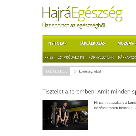
NYITÓLAP
TÁPLÁLKOZÁS
MOZGÁS-
FRISS
EZT PRÓBÁLD KI!
KÖRNYEZETÜNK
PÁRKAPCS
TALÁLATOK
közösségi oldal
Tisztelet a teremben: Amit minden s
Nincs írott szabály a kond
edzőteremben betartani,