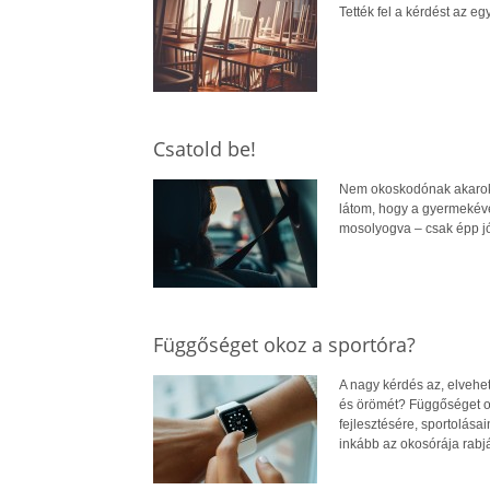
Tették fel a kérdést az e
Csatold be!
Nem okoskodónak akarok t
látom, hogy a gyermekéve
mosolyogva – csak épp jól
Függőséget okoz a sportóra?
A nagy kérdés az, elvehe
és örömét? Függőséget ok
fejlesztésére, sportolása
inkább az okosórája rabjá