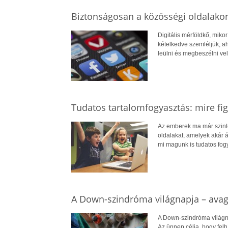
Biztonságosan a közösségi oldalakon,
Digitális mérföldkő, miko
kételkedve szemléljük, a
leülni és megbeszélni vel
Tudatos tartalomfogyasztás: mire fig
Az emberek ma már szinte
oldalakat, amelyek akár á
mi magunk is tudatos fogy
A Down-szindróma világnapja – avagy
A Down-szindróma világnap
Az ünnep célja, hogy felh