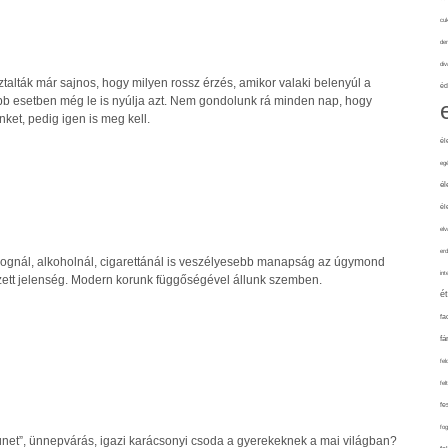
cuk
de
div
lták már sajnos, hogy milyen rossz érzés, amikor valaki belenyúl a
éd
b esetben még le is nyúlja azt. Nem gondolunk rá minden nap, hogy
ket, pedig igen is meg kell.
él
eg
él
él
elv
erd
ognál, alkoholnál, cigarettánál is veszélyesebb manapság az úgymond
int
zett jelenség. Modern korunk függőségével állunk szemben.
é
fa
fá
fel
fel
fe
fo
zünet”, ünnepvárás, igazi karácsonyi csoda a gyerekeknek a mai világban?