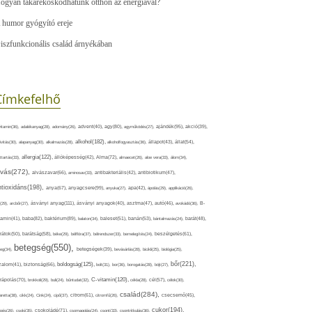
ogyan takarékoskodhatunk otthon az energiával?
 humor gyógyító ereje
iszfunkcionális család árnyékában
Címkefelhő
ajándék(95),
itamin(36),
adalékanyag(28),
adomány(26),
advent(40),
agy(80),
agyműködés(27),
akció(39),
alkohol(182),
ivitás(30),
alapanyag(30),
alkalmazás(28),
alkoholfogyasztás(36),
állapot(43),
állat(54),
allergia(122),
attartás(33),
állóképesség(42),
Alma(72),
almaecet(26),
aloe vera(33),
álom(34),
lvás(272),
alvászavar(66),
aminosav(33),
antibakteriális(42),
antibiotikum(47),
ntioxidáns(198),
anyagcsere(99),
anya(67),
anyuka(27),
apa(42),
ápolás(29),
applikáció(26),
ásványi anyag(111),
(29),
arcbőr(27),
ásványi anyagok(40),
asztma(47),
autó(46),
avokádó(36),
B-
tamin(41),
baba(82),
baktérium(89),
balaton(34),
baleset(51),
banán(53),
bántalmazás(24),
barát(48),
rátok(50),
barátság(58),
béke(29),
bélflóra(37),
bélrendszer(33),
bemelegítés(24),
beszélgetés(61),
betegség(550),
eg(34),
betegségek(39),
bevásárlás(28),
bicikli(25),
biológia(25),
bőr(221),
boldogság(125),
zalom(41),
biztonság(66),
bolt(31),
bor(36),
borogatás(28),
böjt(27),
C-vitamin(120),
rápolás(70),
brokkoli(29),
buli(24),
bűntudat(32),
cékla(28),
cél(57),
célok(30),
család(284),
aretta(38),
cikk(24),
Cink(24),
cipő(37),
citrom(61),
citromfű(26),
csecsemő(45),
cukor(194),
pés(26),
csoki(35),
csokoládé(71),
csomagolás(24),
csont(33),
csontritkulás(36),