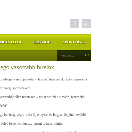
ME ÉS LÉLEK
ÉLETMÓD
SPORTVILÁG
Legolvasottabb híreink
z edzőpark nem játszótér – hogyan használjuk biztonságosan a
özösségi sporttereket?
arancsbőr ellen tudatosan – mit tehetünk a simább, feszesebb
őrért?
gy barátság vége: miért fáj ennyire, és hogyan lépjünk tovább?
 belső béke nem luxus, hanem tudatos döntés