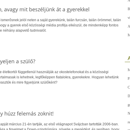
A
 avagy mit beszéljünk át a gyerekkel
B
v
r ismerősnek jelöl neten a saját gyerekünk, talán furcsán, talán örömmel, talán
hogy a gyerek első közösségi média profilja elkészül, de mindenképp fontos
A
e néhány alapvető tudnivalót.
M
A
yeljen a szülő?
M
 életkortól függetlenül használják az okostelefonokat és a közösségi
rtalmasak is lehetnek, legfőképpen fiatalokra, gyerekekre. Hogyan lehetünk
P
asztók és mire figyeljünk szülőként?
C
D
g
 húzz felemás zoknit!
N
r
ját március 21-én tartják, az első világnapot Svájcban tartották 2006-ban.
ívja a figyelmet a Down-szindrómára, növelje a megértést, és segítsen, hogy