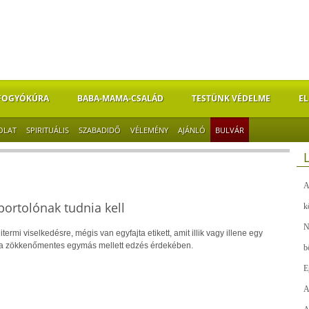
FOGYÓKÚRA
BABA-MAMA-CSALÁD
TESTÜNK VÉDELME
EL
OLAT
SPIRITUÁLIS
SZABADIDŐ
VÉLEMÉNY
AJÁNLÓ
BULVÁR
A
portolónak tudnia kell
k
N
itermi viselkedésre, mégis van egyfajta etikett, amit illik vagy illene egy
 a zökkenőmentes egymás mellett edzés érdekében.
b
E
A