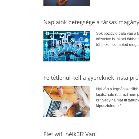
Napjaink betegsége a társas magán
Sok pozitív oldala van a 
közvetve is. Minél többet
többször számolod meg az
Feltétlenül kell a gyereknek insta prof
Nyilván a legnépszerűbb 
kijátszható (bár ezt nem j
is? Vagy ha már itt tartu
kiposztolnunk?
Élet wifi nélkül? Van!