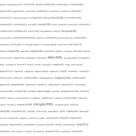
kikapcsolódás(106),
gés(25),
kiegyensúlyozott(26),
kihívás(43),
kimerültség(31),
kirándulás(84),
sgyerek(45),
kisgyermek(34),
kismama(38),
kitartás(50),
kockázat(34),
kocogás(24),
koffein(76),
kommunikáció(124),
koncentráció(94),
leszterin(76),
koleszterinszint(24),
kollagén(54),
konyha(149),
nditerem(51),
konfliktus(52),
kontroll(28),
kór(25),
kórház(29),
kórokozó(24),
kortizol(41),
könyv(106),
környezet(116),
zmetikum(40),
köhögés(40),
könyvajánló(24),
köret(30),
nyezetbarát(31),
környezetvédelem(78),
köröm(27),
kötődés(49),
következmény(33),
közérzet(43),
lekedés(26),
közösség(71),
közösségi média(27),
közösségi oldal(38),
kreatív(34),
kreativitás(79),
kritika(139),
kutatás(144),
kutya(100),
ém(62),
kultúra(36),
külföld(27),
kütyü(33),
lakás(65),
látás(34),
lélek(408),
z(42),
lazac(24),
légzés(49),
lehetőség(25),
lekvár(41),
lelki egészség(33),
levegő(42),
él(28),
Levendula(32),
leves(47),
lista(32),
liszt(36),
macska(33),
magány(42),
magas vérnyomás(28),
gnézium(70),
magvak(25),
magyar(25),
Magyarország(28),
magzat(25),
máj(60),
mandula(33),
marketing(31),
megelőzés(164),
sszázs(45),
medence(24),
meditáció(89),
megbetegedés(24),
megfázás(89),
glepetés(28),
megoldás(89),
melatonin(29),
meleg(74),
mellékhatás(24),
memória(72),
mennyiség(26),
nstruáció(50),
mentális(48),
mentális egészség(86),
menü(28),
méregtelenítés(48),
mese(40),
z(92),
migrén(27),
mindennapok(34),
minőség(33),
mobiltelefon(27),
modern(24),
módszer(68),
mogyoró(31),
mozgás(405),
motiváció(144),
sás(31),
mosoly(27),
mozgásforma(25),
mozi(42),
nka(182),
munkahely(92),
műtét(38),
művészet(29),
nagyszülő(27),
nap(35),
napfény(54),
napirend(35),
pozás(37),
napsütés(38),
naptej(32),
narancs(27),
nasi(31),
nassolás(41),
nátha(44),
negatív(50),
nyár(201),
nő(106),
növény(112),
hézség(36),
népszerű(42),
nevelés(83),
nevetés(30),
nők(42),
nyugalom(102),
aralás(90),
nyári szünet(27),
nyelv(26),
nyomelem(33),
nyugtató(29),
nyújtás(45),