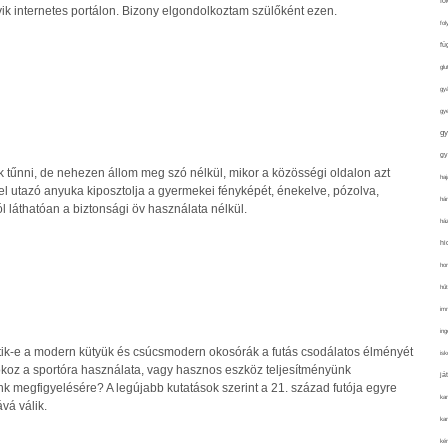
fo
gyik internetes portálon. Bizony elgondolkoztam szülőként ezen.
fol
fü
glu
gy
gy
gy
gy
űnni, de nehezen állom meg szó nélkül, mikor a közösségi oldalon azt
haj
l utazó anyuka kiposztolja a gyermekei fényképét, énekelve, pózolva,
hán
 láthatóan a biztonsági öv használata nélkül.
ház
hi
ho
hűt
im
ing
tik-e a modern kütyük és csúcsmodern okosórák a futás csodálatos élményét
isk
oz a sportóra használata, vagy hasznos eszköz teljesítményünk
já
ink megfigyelésére? A legújabb kutatások szerint a 21. század futója egyre
ka
vá válik.
kar
kér