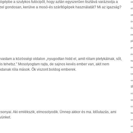
gépbe a szutykos futócipőt, hogy aztán egyszerűen tisztává varázsolja a
od
ézzel gondosan, kerülve a mosó-és szárítógépek használatát? Mi az igazság?
ol
ot
ön
ős
pa
p
pr
ps
astam a közösségi oldalon „nyugodtan hidd el, amit rólam pletykálnak, sőt,
re
s tehetsz.” Mosolyogtam rajta, de sajnos kevés ember van, akit nem
re
ondanak róla mások. Ők viszont boldog emberek.
sa
sor
s
sü
sz
sz
csonyai. Aki emlékszik, elmosolyodik. Ünnep akkor és ma. Időutazás, ami
s
vünket.
szí
sz
s