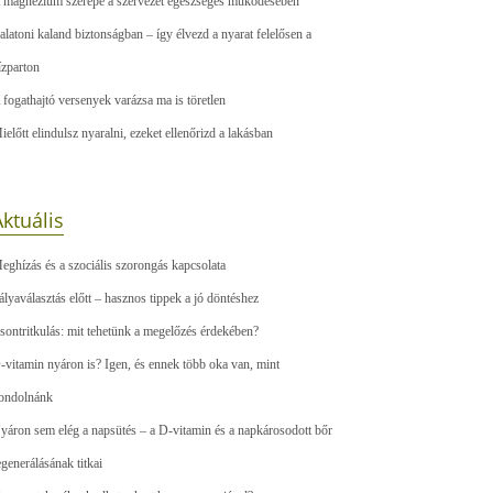
 magnézium szerepe a szervezet egészséges működésében
alatoni kaland biztonságban – így élvezd a nyarat felelősen a
ízparton
 fogathajtó versenyek varázsa ma is töretlen
ielőtt elindulsz nyaralni, ezeket ellenőrizd a lakásban
ktuális
eghízás és a szociális szorongás kapcsolata
ályaválasztás előtt – hasznos tippek a jó döntéshez
sontritkulás: mit tehetünk a megelőzés érdekében?
-vitamin nyáron is? Igen, és ennek több oka van, mint
ondolnánk
yáron sem elég a napsütés – a D-vitamin és a napkárosodott bőr
egenerálásának titkai