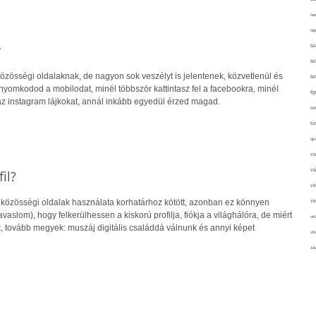
tan
táp
y
ta
te
közösségi oldalaknak, de nagyon sok veszélyt is jelentenek, közvetlenül és
te
 nyomkodod a mobilodat, minél többször kattintasz fel a facebookra, minél
ti
 instagram lájkokat, annál inkább egyedül érzed magad.
tör
tú
újr
va
vá
il?
vé
közösségi oldalak használata korhatárhoz kötött, azonban ez könnyen
ve
avaslom), hogy felkerülhessen a kiskorú profilja, fiókja a világhálóra, de miért
vir
nk, tovább megyek: muszáj digitális családdá válnunk és annyi képet
vit
zav