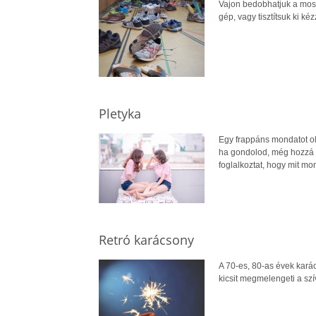
Vajon bedobhatjuk a mosó
gép, vagy tisztítsuk ki k
Pletyka
Egy frappáns mondatot olv
ha gondolod, még hozzá i
foglalkoztat, hogy mit m
Retró karácsony
A 70-es, 80-as évek kará
kicsit megmelengeti a szí