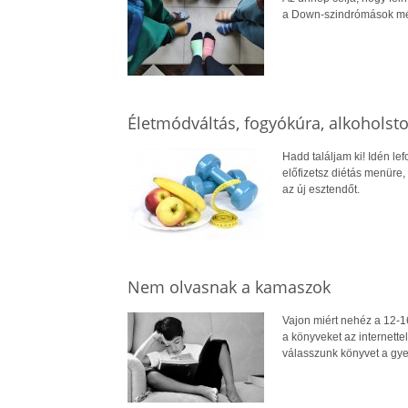
a Down-szindrómások mélt
Életmódváltás, fogyókúra, alkoholsto
Hadd találjam ki! Idén lef
előfizetsz diétás menüre,
az új esztendőt.
Nem olvasnak a kamaszok
Vajon miért nehéz a 12-1
a könyveket az internett
válasszunk könyvet a g