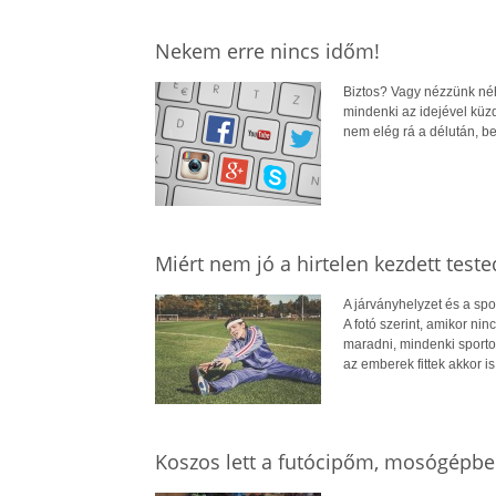
Nekem erre nincs időm!
Biztos? Vagy nézzünk néhá
mindenki az idejével küz
nem elég rá a délután, b
Miért nem jó a hirtelen kezdett teste
A járványhelyzet és a spo
A fotó szerint, amikor nin
maradni, mindenki sporto
az emberek fittek akkor i
Koszos lett a futócipőm, mosógépb