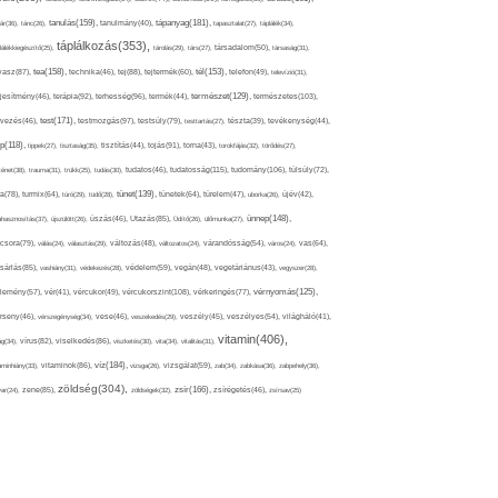
tápanyag(181),
tanulás(159),
ár(36),
tánc(26),
tanulmány(40),
tapasztalat(27),
táplálék(34),
táplálkozás(353),
lálékkiegészítő(25),
tárolás(29),
társ(27),
társadalom(50),
társaság(31),
tea(158),
tél(153),
vasz(87),
technika(46),
tej(88),
tejtermék(60),
telefon(49),
televízió(31),
terápia(92),
terhesség(96),
természet(129),
természetes(103),
ljesítmény(46),
termék(44),
test(171),
testmozgás(97),
rvezés(46),
testsúly(79),
testtartás(27),
tészta(39),
tevékenység(44),
pp(118),
tippek(27),
tisztaság(35),
tisztítás(44),
tojás(91),
torna(43),
torokfájás(32),
törődés(27),
tudatosság(115),
tudomány(106),
ténet(38),
trauma(31),
trükk(25),
tudás(30),
tudatos(46),
túlsúly(72),
tünet(139),
ra(78),
turmix(64),
túró(29),
tüdő(28),
tünetek(64),
türelem(47),
uborka(26),
újév(42),
ünnep(148),
ahasznosítás(37),
újszülött(26),
úszás(46),
Utazás(85),
Üdítő(26),
ülőmunka(27),
csora(79),
válás(24),
választás(29),
változás(48),
változatos(24),
várandósság(54),
város(24),
vas(64),
sárlás(85),
vashiány(31),
védekezés(28),
védelem(59),
vegán(48),
vegetáriánus(43),
vegyszer(28),
vércukorszint(108),
vérnyomás(125),
lemény(57),
vér(41),
vércukor(49),
vérkeringés(77),
rseny(46),
vérszegénység(34),
vese(46),
veszekedés(29),
veszély(45),
veszélyes(54),
világháló(41),
vitamin(406),
ág(34),
vírus(82),
viselkedés(86),
viszketés(30),
vita(34),
vitalitás(31),
víz(184),
aminhiány(33),
vitaminok(86),
vizsga(26),
vizsgálat(59),
zab(34),
zabkása(36),
zabpehely(36),
zöldség(304),
zsír(166),
ar(24),
zene(85),
zöldségek(32),
zsírégetés(46),
zsírsav(25)