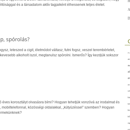
H
ósággal és a társadalom aktív tagjaiként élhessenek teljes életet.
A
D
p, spórolás?
ogysz, leteszed a cigit, életmódot váltasz, futni fogsz, veszel terembérletet,
A-v
 kevesebb alkoholt iszol, megtanulsz spórolni. Ismerős? Így kezdjük sokszor
akt
áll
a
a
arc
vi
ba
6 éves korosztályt olvasásra bírni? Hogyan tehetjük vonzóvá az irodalmat és
bet
el, mobiltelefonnal, közösségi oldalakkal, „kütyüzéssel” szemben? Hogyan
bi
yermekünknek?
bő
cig
csí