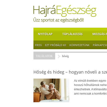
NYITÓLAP
TÁPLÁLKOZÁS
MOZGÁS-
FRISS
EZT PRÓBÁLD KI!
KÖRNYEZETÜNK
PÁRKAPCS
TALÁLATOK
hőség
Hőség és hideg – hogyan növeli a szé
Az elmúlt években egyre 
hosszú hőhullámok nehezít
érkezhetnek. A klímavált
ami nemcsak a komfortérz