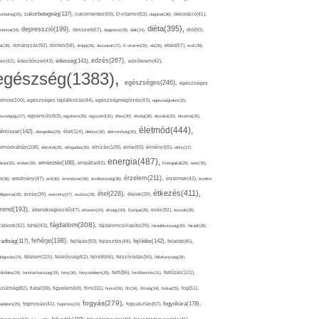
cukorbetegség(137),
orbeteg(25),
cukormentes(69),
D-vitamin(53),
daganat(36),
dekoráció(41),
diéta(395),
depresszió(199),
mencia(34),
desszert(67),
diagnózis(28),
diák(24),
dió(50),
dohányzás(92),
at(38),
döntés(58),
drága(26),
duzzanat(27),
E-vitamin(25),
eb(26),
ebéd(57),
ecet(38),
edzés(267),
édesség(141),
es(42),
édesítőszer(43),
edzőterem(42),
egészség(1383),
egészséges(246),
egészséges
etmód(100),
egészséges táplálkozás(44),
egészségmegőrzés(43),
egészségtelen(32),
észségügy(27),
egyensúly(63),
egyetem(29),
egyszerű(31),
éhes(30),
éhség(38),
éjszaka(33),
ekcéma(26),
életmód(444),
elmiszer(142),
élet(114),
elengedés(29),
életkor(30),
életminőség(30),
etmódváltás(108),
elhízás(109),
elme(93),
életvitel(28),
elfogadás(30),
élmény(55),
előny(37),
energia(487),
emésztés(166),
árás(32),
ember(38),
empátia(43),
Energiaital(29),
eper(30),
érzelem(211),
ő(36),
eredmény(47),
erő(36),
érrendszer(36),
érzékenység(36),
érzelmek(42),
érzelmi
étkezés(411),
étel(228),
elligencia(28),
érzés(39),
esemény(27),
eszköz(28),
ételek(39),
trend(193),
evés(92),
étrendkiegészítő(47),
étterem(24),
étvágy(34),
Európa(28),
évszak(28),
fájdalom(308),
cebook(42),
fahéj(43),
fájdalomcsillapító(39),
fáradékonyság(30),
fáradt(28),
fehérje(198),
radtság(117),
fejfájás(93),
fejlődés(142),
fejlesztés(44),
feladat(46),
félelem(115),
dolgozás(24),
felelősség(62),
felnőtt(66),
felszívódás(56),
féltékenység(26),
fertőzés(101),
töltődés(29),
fenntarthatóság(29),
fény(36),
fényvédelem(28),
férfi(86),
fertőtlenítés(31),
film(111),
szültség(82),
fiatal(39),
figyelem(69),
finom(26),
fitt(34),
fittség(34),
fizikai(25),
fog(51),
fogyás(279),
fogyókúra(178),
gadalom(25),
fogmosás(41),
fogorvos(24),
fogyasztás(67),