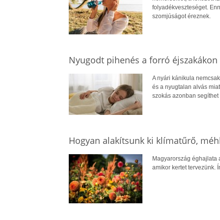
folyadékveszteséget. Enn
szomjúságot éreznek.
Nyugodt pihenés a forró éjszakákon 
A nyári kánikula nemcsak
és a nyugtalan alvás mia
szokás azonban segíthet a
Hogyan alakítsunk ki klímatűrő, méh
Magyarország éghajlata a
amikor kertet tervezünk. 