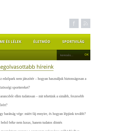
ME ÉS LÉLEK
ÉLETMÓD
SPORTVILÁG
Legolvasottabb híreink
z edzőpark nem játszótér – hogyan használjuk biztonságosan a
özösségi sporttereket?
arancsbőr ellen tudatosan – mit tehetünk a simább, feszesebb
őrért?
gy barátság vége: miért fáj ennyire, és hogyan lépjünk tovább?
 belső béke nem luxus, hanem tudatos döntés