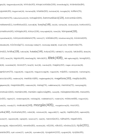
kikapcsolódás(106),
gés(25),
kiegyensúlyozott(26),
kihívás(43),
kimerültség(31),
kirándulás(84),
sgyerek(45),
kisgyermek(34),
kismama(38),
kitartás(50),
kockázat(34),
kocogás(24),
koffein(76),
kommunikáció(124),
koncentráció(94),
leszterin(76),
koleszterinszint(24),
kollagén(54),
konyha(149),
nditerem(51),
konfliktus(52),
kontroll(28),
kór(25),
kórház(29),
kórokozó(24),
kortizol(41),
könyv(106),
környezet(116),
zmetikum(40),
köhögés(40),
könyvajánló(24),
köret(30),
nyezetbarát(31),
környezetvédelem(78),
köröm(27),
kötődés(49),
következmény(33),
közérzet(43),
lekedés(26),
közösség(71),
közösségi média(27),
közösségi oldal(38),
kreatív(34),
kreativitás(79),
kritika(139),
kutatás(144),
kutya(100),
ém(62),
kultúra(36),
külföld(27),
kütyü(33),
lakás(65),
látás(34),
lélek(408),
z(42),
lazac(24),
légzés(49),
lehetőség(25),
lekvár(41),
lelki egészség(32),
levegő(42),
él(28),
Levendula(32),
leves(47),
lista(32),
liszt(36),
macska(33),
magány(42),
magas vérnyomás(28),
gnézium(70),
magvak(25),
magyar(25),
Magyarország(28),
magzat(25),
máj(60),
mandula(33),
marketing(31),
megelőzés(163),
sszázs(45),
medence(24),
meditáció(89),
megbetegedés(24),
megfázás(89),
glepetés(28),
megoldás(89),
melatonin(29),
meleg(74),
mellékhatás(24),
memória(72),
mennyiség(26),
nstruáció(50),
mentális(48),
mentális egészség(85),
menü(28),
méregtelenítés(48),
mese(40),
z(92),
migrén(27),
mindennapok(34),
minőség(33),
mobiltelefon(27),
modern(24),
módszer(68),
mogyoró(31),
mozgás(405),
motiváció(143),
sás(31),
mosoly(27),
mozgásforma(25),
mozi(42),
nka(182),
munkahely(92),
műtét(38),
művészet(29),
nagyszülő(27),
nap(35),
napfény(54),
napirend(35),
pozás(37),
napsütés(38),
naptej(32),
narancs(27),
nasi(31),
nassolás(41),
nátha(44),
negatív(50),
nyár(201),
nő(106),
növény(112),
hézség(36),
népszerű(42),
nevelés(83),
nevetés(30),
nők(42),
nyugalom(102),
aralás(90),
nyári szünet(27),
nyelv(26),
nyomelem(33),
nyugtató(29),
nyújtás(45),