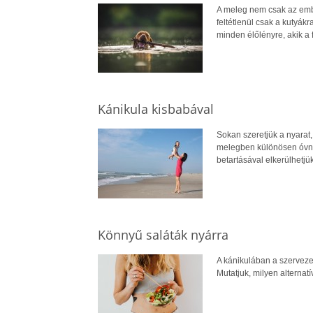
A meleg nem csak az embe
feltétlenül csak a kutyá
minden élőlényre, akik a 
Kánikula kisbabával
Sokan szeretjük a nyarat,
melegben különösen óvni 
betartásával elkerülhetjü
Könnyű saláták nyárra
A kánikulában a szervezet
Mutatjuk, milyen alternat