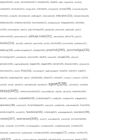
afigyelés(52),
ok(36),
okostelefon(57),
oktatás(40),
olaj(50),
olajos magvak(34),
olcsó(33),
olvasás(101),
orvos(164),
ívaolaj(42),
omega-3(31),
online(52),
orrfolyás(24),
orvostudomány(26),
thon(111),
önbizalom(121),
óvoda(26),
öltözködés(35),
önállóság(27),
önbecsülés(36),
önbizalomhiány(28),
önismeret(112),
értékelés(43),
önfejlesztés(59),
önkifejezés(26),
öregedés(46),
öröm(69),
z(109),
őszinteség(34),
ötlet(37),
pajzsmirigy(53),
pakolás(30),
panasz(25),
paprika(28),
pár(27),
párkapcsolat(241),
radicsom(52),
páratartalom(27),
pattanás(30),
pénz(74),
piac(27),
ihenés(210),
pizza(25),
pollen(32),
popcorn(35),
por(26),
pozitív(83),
prevenció(25),
probiotikum(37),
psziché(290),
pszichológia(230),
obléma(142),
problémamegoldás(27),
program(60),
recept(131),
zichológus(67),
puffadás(34),
pulzus(45),
rák(69),
reakció(33),
reflux(31),
generáció(46),
regenerálódás(28),
reggel(39),
reggeli(89),
reklám(39),
relaxáció(81),
rendszer(24),
Rost(131),
ndszeres(41),
rizs(34),
rozmaring(24),
rugalmasság(24),
ruha(42),
rutin(47),
sajt(67),
segítség(100),
séta(107),
láta(78),
sejt(27),
sérülés(58),
siker(67),
sírás(27),
smink(37),
só(70),
sport(528),
ozat(33),
sör(26),
spenót(27),
spiritualitás(28),
spórolás(37),
sportoló(31),
strand(35),
tressz(445),
sütemény(94),
stresszkezelés(53),
stresszoldás(34),
súly(25),
súlyzó(24),
szabadidő(142),
tés(91),
sütőtök(25),
szabadság(47),
szabály(25),
szabályok(24),
szájhigiénia(24),
akember(140),
szakítás(27),
Számítógép(46),
száraz(24),
szédülés(35),
székrekedés(25),
Szem(54),
Szénhidrát(181),
emélyiség(94),
szerelem(156),
szemét(32),
szépség(52),
szépségápolás(26),
szervezet(306),
zeretet(207),
szex(27),
szexualitás(25),
szezon(34),
szilveszter(48),
szív(109),
n(28),
színek(36),
szívbetegség(32),
szocializáció(30),
szódabikarbóna(35),
szokás(79),
szorongás(177),
okások(33),
szolárium(24),
szoptatás(33),
szórakozás(45),
szőlő(25),
szülés(70),
zülő(203),
tanács(161),
szülők(25),
szűrővizsgálat(34),
tablet(44),
takarítás(50),
támogatás(36),