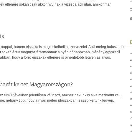
k
ek ellenére sokan csak akkor nyúlnak a vizespalack után, amikor már
G
B
is
 nappal, hanem éjszaka is megterhelheti a szervezetet. A túl meleg hálószoba
tt sokan érzik magukat fáradtabbnak a nyári hónapokban. Néhány egyszerű
A-v
bban, hogy a forró éjszakák ellenére is pihentetőbb legyen az alvás.
akt
áll
a
a
barát kertet Magyarországon?
arc
vi
z elmúlt években jelentősen változott, amihez nekünk is alkalmazkodni kell,
ba
Íme, néhány tipp, hogy a nyári meleg időszakban is szép kertünk legyen.
bet
bi
bő
cig
csí