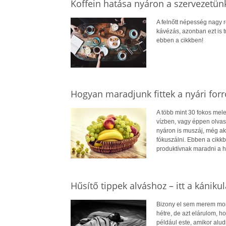
Koffein hatása nyáron a szervezetün
A felnőtt népesség nagy 
kávézás, azonban ezt is t
ebben a cikkben!
Hogyan maradjunk fittek a nyári for
A több mint 30 fokos mel
vízben, vagy éppen olvas
nyáron is muszáj, még ak
fókuszálni. Ebben a cikkb
produktívnak maradni a h
Hűsítő tippek alváshoz – itt a kánikul
Bizony el sem merem mond
hétre, de azt elárulom, h
például este, amikor alud