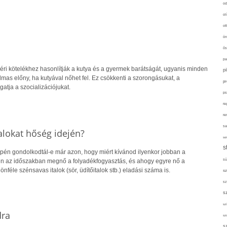
od
ol
ot
ön
ős
pa
éri kötelékhez hasonlítják a kutya és a gyermek barátságát, ugyanis minden
p
as előny, ha kutyával nőhet fel. Ez csökkenti a szorongásukat, a
pr
gatja a szocializációjukat.
ps
re
re
sa
alokat hőség idején?
sor
s
epén gondolkodtál-e már azon, hogy miért kívánod ilyenkor jobban a
en az időszakban megnő a folyadékfogyasztás, és ahogy egyre nő a
sü
nféle szénsavas italok (sör, üdítőitalok stb.) eladási száma is.
sz
sz
s
szí
dra
sz
s