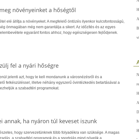
A
k meg növényeinket a hőségtől
H
A
tel elé állítja a növényeket. A megfelelő öntözés ilyenkor kulcsfontosságú,
ég önmagában még nem garantálja a sikert. Az időzítés és az egyes
B
elembevétele egyaránt fontos ahhoz, hogy egészségesen fejlődjenek.
v
A
zülj fel a nyári hőségre
N
lenül jelenti azt, hogy le kell mondanunk a városnézésről és a
elő felkészüléssel, illetve néhány egyszerű óvintézkedés betartásával a
r
vezhetjük a szabadtéri programokat.
H
A
D
ei annak, ha nyáron túl keveset iszunk
M
H
észetes, hogy szervezetünknek több folyadékra van szüksége. A magas
zzadás, a szabadtéri programok és a sportolás mind növelik a