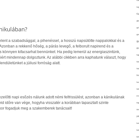
fo
fol
fü
glu
nikulában?
gy
gy
elent a szabadsággal, a pihenéssel, a hosszú napsütötte nappalokkal és a
gy
Azonban a rekkenő hőség, a párás levegő, a felborult napirend és a
gy
ás könnyen kifacsarhat bennünket. Ha pedig lemerül az energiaszintünk,
haj
iért mindennap dolgoztunk. Az alábbi cikkben arra kaphatunk választ, hogy
hán
ndületünket a júliusi forróság alatt.
ház
hi
ho
hűt
im
előtti napi esőzés nálunk adott némi felfrissülést, azonban a kánikulának
vid időre van vége, hogyha visszatér a korábban tapasztalt szinte
ing
kkor fogadjuk meg a szakemberek tanácsait!
isk
já
ka
kar
kér