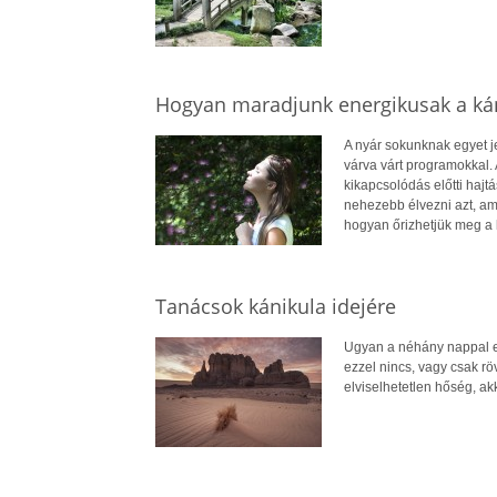
Hogyan maradjunk energikusak a ká
A nyár sokunknak egyet j
várva várt programokkal. 
kikapcsolódás előtti hajt
nehezebb élvezni azt, am
hogyan őrizhetjük meg a le
Tanácsok kánikula idejére
Ugyan a néhány nappal ez
ezzel nincs, vagy csak rö
elviselhetetlen hőség, a