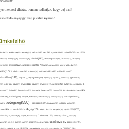
ockázatát?
yermekkori elhízás: honnan tudhatjuk, hogy baj van?
esötétedő anyajegy: bajt jelezhet nyáron?
Címkefelhő
ajándék(95),
itamin(36),
adalékanyag(28),
adomány(26),
advent(40),
agy(80),
agyműködés(27),
akció(39),
alkohol(182),
ivitás(30),
alapanyag(30),
alkalmazás(28),
alkoholfogyasztás(36),
állapot(43),
állat(54),
allergia(122),
attartás(33),
állóképesség(42),
Alma(72),
almaecet(26),
aloe vera(33),
álom(34),
lvás(272),
alvászavar(66),
aminosav(33),
antibakteriális(42),
antibiotikum(47),
ntioxidáns(198),
anyagcsere(99),
anya(67),
anyuka(27),
apa(42),
ápolás(29),
applikáció(26),
ásványi anyag(111),
(29),
arcbőr(27),
ásványi anyagok(40),
asztma(47),
autó(46),
avokádó(36),
B-
tamin(41),
baba(82),
baktérium(89),
balaton(34),
baleset(51),
banán(53),
bántalmazás(24),
barát(48),
rátok(50),
barátság(58),
béke(29),
bélflóra(37),
bélrendszer(33),
bemelegítés(24),
beszélgetés(61),
betegség(550),
eg(34),
betegségek(39),
bevásárlás(28),
bicikli(25),
biológia(25),
bőr(221),
boldogság(125),
zalom(41),
biztonság(66),
bolt(31),
bor(36),
borogatás(28),
böjt(27),
C-vitamin(120),
rápolás(70),
brokkoli(29),
buli(24),
bűntudat(32),
cékla(28),
cél(57),
célok(29),
család(284),
aretta(38),
cikk(24),
Cink(24),
cipő(37),
citrom(61),
citromfű(26),
csecsemő(45),
cukor(194),
pés(26),
csoki(35),
csokoládé(71),
csomagolás(24),
csont(32),
csontritkulás(35),