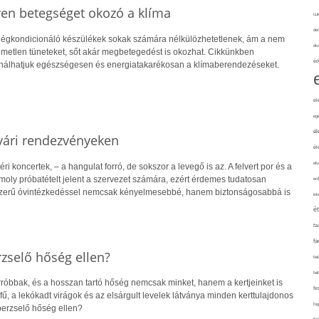
gyen betegséget okozó a klíma
cuk
de
a légkondicionáló készülékek sokak számára nélkülözhetetlenek, ám a nem
div
emetlen tüneteket, sőt akár megbetegedést is okozhat. Cikkünkben
éd
nálhatjuk egészségesen és energiatakarékosan a klímaberendezéseket.
él
eg
él
yári rendezvényeken
él
elv
éri koncertek, – a hangulat forró, de sokszor a levegő is az. A felvert por és a
moly próbatételt jelent a szervezet számára, ezért érdemes tudatosan
erd
szerű óvintézkedéssel nemcsak kényelmesebbé, hanem biztonságosabbá is
int
é
fa
fá
rzselő hőség ellen?
fel
fel
rróbbak, és a hosszan tartó hőség nemcsak minket, hanem a kertjeinket is
fe
 fű, a lekókadt virágok és az elsárgult levelek látványa minden kerttulajdonos
fo
perzselő hőség ellen?