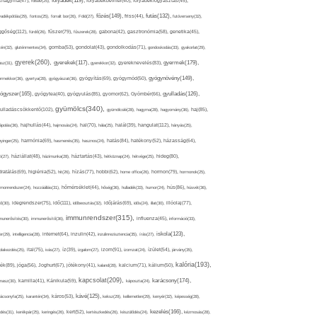
folyadék(119),
khagyma(47),
folsav(25),
folyadékbevitel(40),
folyadékfogyasztás(45),
főzés(149),
futás(132),
yadékpótlás(29),
fontos(25),
forralt bor(26),
Föld(27),
friss(44),
futóverseny(32),
ggőség(112),
fürdő(26),
fűszer(79),
fűszerek(28),
gabona(42),
gasztronómia(58),
genetika(45),
tén(32),
gluténmentes(34),
gomba(53),
gondolat(43),
gondolkodás(71),
gondoskodás(33),
gyakorlat(29),
gyerek(260),
gyermek(179),
gyerekek(117),
ász(31),
gyerekkor(32),
gyereknevelés(83),
gyógynövény(149),
ermekkor(36),
gyertya(28),
gyógyászat(36),
gyógyítás(69),
gyógymód(50),
ógyszer(165),
gyulladás(126),
gyógytea(40),
gyógyulás(85),
gyomor(62),
Gyömbér(66),
gyümölcs(340),
ulladáscsökkentő(102),
gyümölcslé(28),
hagyma(28),
hagyomány(36),
haj(85),
hangulat(112),
ápolás(36),
hajhullás(44),
hajmosás(24),
hal(70),
hála(25),
halál(39),
hányás(25),
yinger(25),
harmónia(69),
hasmenés(35),
hasznos(24),
hatás(84),
hatékony(52),
házasság(64),
i(27),
háziállat(48),
házimunka(28),
háztartás(43),
hétköznap(24),
hétvége(25),
hideg(80),
dratálás(69),
higiénia(52),
hit(26),
hízás(77),
hobbi(62),
home office(26),
hormon(79),
hormonok(25),
rmonrendszer(24),
hozzáállás(31),
hőmérséklet(44),
hőség(36),
hulladék(33),
humor(24),
hús(86),
húsvét(36),
idő(111),
ő(30),
idegrendszer(75),
időbeosztás(32),
időjárás(69),
idős(24),
illat(30),
illóolaj(77),
immunrendszer(315),
munerősítés(30),
immunerősítő(36),
influenza(45),
információ(33),
iskola(123),
er(29),
intelligencia(28),
internet(64),
inzulin(42),
inzulinrezisztencia(35),
írás(27),
olakezdés(25),
ital(75),
ivás(27),
íz(39),
izgalom(27),
izom(91),
izomzat(24),
ízület(54),
járvány(35),
kalória(193),
ték(89),
jóga(56),
Joghurt(67),
jótékony(41),
kaland(28),
kalcium(71),
kálium(50),
kapcsolat(209),
karácsony(174),
masz(30),
kamilla(41),
Kánikula(59),
káposzta(24),
kávé(125),
ácsonyfa(25),
karantén(34),
káros(53),
keksz(29),
kellemetlen(29),
kenyér(32),
képesség(28),
kezelés(166),
dés(31),
kerékpár(25),
keringés(26),
kert(52),
kertészkedés(26),
készülődés(24),
kézmosás(28),