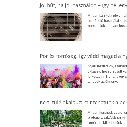
Jól hűt, ha jól használod – így ne le
A nyári kánikula idején 
megfelelő használat kell
bemutatjuk, hogyan hasz
Por és forróság: így védd magad a n
Nyári fesztiválok, szabadt
tikkasztó hőség együtt ko
felkészülni. Néhány egy
tehetjük az élményt.
Kerti túlélőkalauz: mit tehetünk a pe
A nyári hónapok egyre fo
próbára teszi. A kiszáradt
rémálma! Mit tehetünk a 