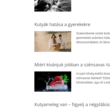
Kutyák hatása a gyerekekre
Szakemberek szinte testv
gyermekek számára hatalm
stresszszintjüket, és támo
Miért kívánjuk jobban a szénsavas it
A nyári hőség kellős köz
szénsavas italokat? Ebb
hőmérséklet, úgy nő a külö
Kutyameleg van – figyelj a négylábú