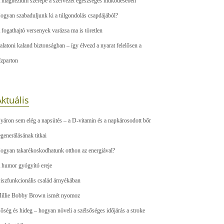
 magnézium szerepe a szervezet egészséges működésében
ogyan szabaduljunk ki a túlgondolás csapdájából?
 fogathajtó versenyek varázsa ma is töretlen
alatoni kaland biztonságban – így élvezd a nyarat felelősen a
ízparton
ktuális
yáron sem elég a napsütés – a D-vitamin és a napkárosodott bőr
egenerálásának titkai
ogyan takarékoskodhatunk otthon az energiával?
 humor gyógyító ereje
iszfunkcionális család árnyékában
illie Bobby Brown ismét nyomoz
őség és hideg – hogyan növeli a szélsőséges időjárás a stroke