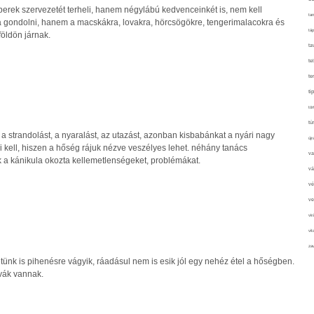
rek szervezetét terheli, hanem négylábú kedvenceinkét is, nem kell
tan
kra gondolni, hanem a macskákra, lovakra, hörcsögökre, tengerimalacokra és
táp
földön járnak.
ta
te
te
ti
tör
tú
 a strandolást, a nyaralást, az utazást, azonban kisbabánkat a nyári nagy
újr
kell, hiszen a hőség rájuk nézve veszélyes lehet. néhány tanács
va
k a kánikula okozta kellemetlenségeket, problémákat.
vá
vé
ve
vir
vit
zav
ünk is pihenésre vágyik, ráadásul nem is esik jól egy nehéz étel a hőségben.
ívák vannak.