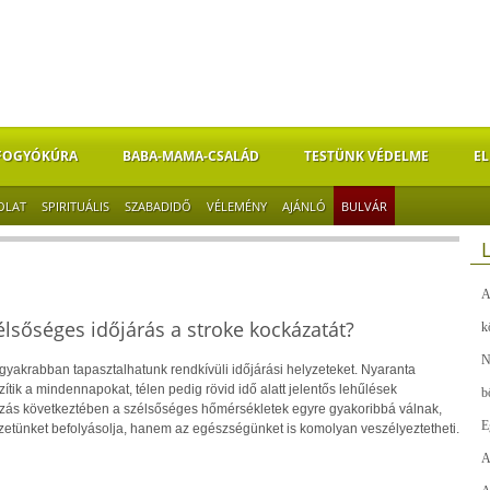
FOGYÓKÚRA
BABA-MAMA-CSALÁD
TESTÜNK VÉDELME
EL
OLAT
SPIRITUÁLIS
SZABADIDŐ
VÉLEMÉNY
AJÁNLÓ
BULVÁR
A
lsőséges időjárás a stroke kockázatát?
k
N
gyakrabban tapasztalhatunk rendkívüli időjárási helyzeteket. Nyaranta
ik a mindennapokat, télen pedig rövid idő alatt jelentős lehűlések
b
ozás következtében a szélsőséges hőmérsékletek egyre gyakoribbá válnak,
E
etünket befolyásolja, hanem az egészségünket is komolyan veszélyeztetheti.
A