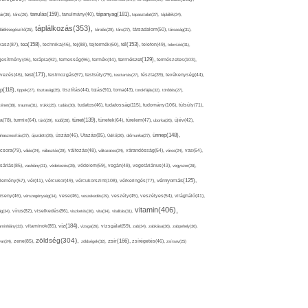
tápanyag(181),
tanulás(159),
ár(36),
tánc(26),
tanulmány(40),
tapasztalat(27),
táplálék(34),
táplálkozás(353),
lálékkiegészítő(25),
tárolás(29),
társ(27),
társadalom(50),
társaság(31),
tea(158),
tél(153),
vasz(87),
technika(46),
tej(88),
tejtermék(60),
telefon(49),
televízió(31),
terápia(92),
terhesség(96),
természet(129),
természetes(103),
ljesítmény(46),
termék(44),
test(171),
testmozgás(97),
rvezés(46),
testsúly(79),
testtartás(27),
tészta(39),
tevékenység(44),
pp(118),
tippek(27),
tisztaság(35),
tisztítás(44),
tojás(91),
torna(43),
torokfájás(32),
törődés(27),
tudatosság(115),
tudomány(106),
ténet(38),
trauma(31),
trükk(25),
tudás(30),
tudatos(46),
túlsúly(71),
tünet(139),
ra(78),
turmix(64),
túró(29),
tüdő(28),
tünetek(64),
türelem(47),
uborka(26),
újév(42),
ünnep(148),
ahasznosítás(37),
újszülött(26),
úszás(46),
Utazás(85),
Üdítő(26),
ülőmunka(27),
csora(79),
válás(24),
választás(29),
változás(48),
változatos(24),
várandósság(54),
város(24),
vas(64),
sárlás(85),
vashiány(31),
védekezés(28),
védelem(59),
vegán(48),
vegetáriánus(43),
vegyszer(28),
vércukorszint(108),
vérnyomás(125),
lemény(57),
vér(41),
vércukor(49),
vérkeringés(77),
rseny(46),
vérszegénység(34),
vese(46),
veszekedés(29),
veszély(45),
veszélyes(54),
világháló(41),
vitamin(406),
ág(34),
vírus(82),
viselkedés(86),
viszketés(30),
vita(34),
vitalitás(31),
víz(184),
aminhiány(33),
vitaminok(85),
vizsga(26),
vizsgálat(59),
zab(34),
zabkása(36),
zabpehely(36),
zöldség(304),
zsír(166),
ar(24),
zene(85),
zöldségek(32),
zsírégetés(46),
zsírsav(25)