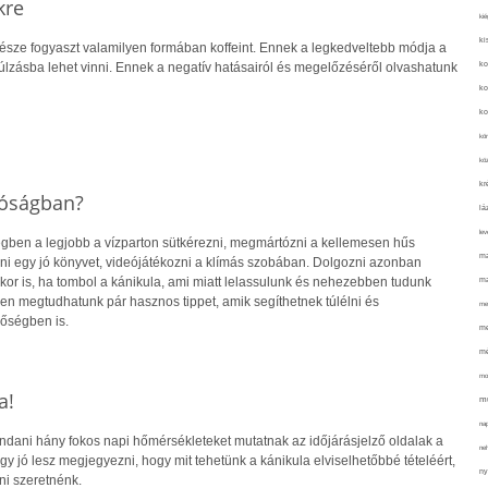
kre
kié
ki
része fogyaszt valamilyen formában koffeint. Ennek a legkedveltebb módja a
ko
úlzásba lehet vinni. Ennek a negatív hatásairól és megelőzéséről olvashatunk
ko
ko
kör
köz
kr
róságban?
lá
lev
egben a legjobb a vízparton sütkérezni, megmártózni a kellemesen hűs
ma
ni egy jó könyvet, videójátékozni a klímás szobában. Dolgozni azonban
kor is, ha tombol a kánikula, ami miatt lelassulunk és nehezebben tudunk
ma
en megtudhatunk pár hasznos tippet, amik segíthetnek túlélni és
me
őségben is.
me
mé
mo
a!
mu
na
ani hány fokos napi hőmérsékleteket mutatnak az időjárásjelző oldalak a
ne
ogy jó lesz megjegyezni, hogy mit tehetünk a kánikula elviselhetőbbé tételéért,
ny
ni szeretnénk.