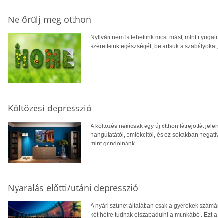
Ne őrülj meg otthon
Nyilván nem is tehetünk most mást, mint nyuga
szeretteink egészségét, betartsuk a szabályoka
Költözési depresszió
A költözés nemcsak egy új otthon létrejöttét jelen
hangulatától, emlékeitől, és ez sokakban negatí
mint gondolnánk.
Nyaralás előtti/utáni depresszió
A nyári szünet általában csak a gyerekek számár
két hétre tudnak elszabadulni a munkából. Ezt a