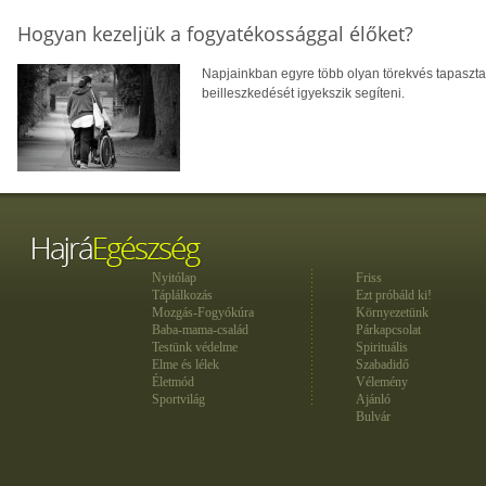
Hogyan kezeljük a fogyatékossággal élőket?
Napjainkban egyre több olyan törekvés tapaszta
beilleszkedését igyekszik segíteni.
Nyitólap
Friss
Táplálkozás
Ezt próbáld ki!
Mozgás-Fogyókúra
Környezetünk
Baba-mama-család
Párkapcsolat
Testünk védelme
Spirituális
Elme és lélek
Szabadidő
Életmód
Vélemény
Sportvilág
Ajánló
Bulvár