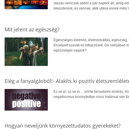
utazás nemcsak abból a pár napból áll, amíg elm
leküzdeniük, és vannak, akik utána esnek mély 
Mit jelent az egészség?
Egészséges életmód, életmódváltás, egészség, vit
Elcsépelt szavak és kifejezések. De valójában
egészséges vagyok?
Elég a fanyalgásból!- Alakíts ki pozitív életszemlélet
Ez se jó, az se jó… szinte társadalmi elvárás, 
negatívizmus bizonyítottan rossz hatással van fi
Hogyan neveljünk környezettudatos gyerekeket?