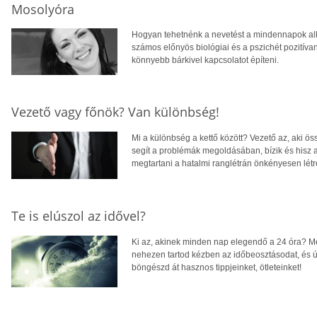
Mosolyóra
Hogyan tehetnénk a nevetést a mindennapok al
számos előnyös biológiai és a pszichét pozitíva
könnyebb bárkivel kapcsolatot építeni.
Vezető vagy főnök? Van különbség!
Mi a különbség a kettő között? Vezető az, aki öss
segít a problémák megoldásában, bízik és hisz a
megtartani a hatalmi ranglétrán önkényesen létre
Te is elúszol az idővel?
Ki az, akinek minden nap elegendő a 24 óra? 
nehezen tartod kézben az időbeosztásodat, és ú
böngészd át hasznos tippjeinket, ötleteinket!