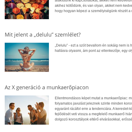
alakítsunk ki kapcsolatokat, akiket nem kedvelü
akihez kötődünk, és van olyan, akiket nem kedve
hogy hogyan képezi a személyiségünk részét a má
Mit jelent a „delulu” szemlélet?
„Delulu” - ezt a szót bevallom én sokáig nem is 
hallásra olyasmi, ám pont az ellenkezője, egy oly
Az X generáció a munkaerőpiacon
Ellentmondásos képet mutat a munkaerőpiac: mikö
folyamatos javulást jeleznek szinte minden kor
egyaránt rácáfol erre a tendenciára. A kereslet-
fejlődését veti vissza a megfelelő munkaerő hiá
dolgozó korosztályok eltérő elvárásokkal, erősség