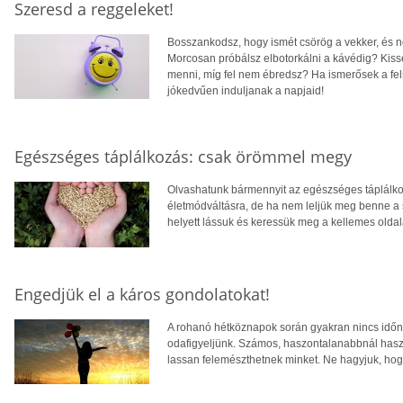
Szeresd a reggeleket!
Bosszankodsz, hogy ismét csörög a vekker, és 
Morcosan próbálsz elbotorkálni a kávédig? Kis
menni, míg fel nem ébredsz? Ha ismerősek a felso
jókedvűen induljanak a napjaid!
Egészséges táplálkozás: csak örömmel megy
Olvashatunk bármennyit az egészséges táplálko
életmódváltásra, de ha nem leljük meg benne a
helyett lássuk és keressük meg a kellemes oldal
Engedjük el a káros gondolatokat!
A rohanó hétköznapok során gyakran nincs idő
odafigyeljünk. Számos, haszontalanabbnál hasz
lassan felemészthetnek minket. Ne hagyjuk, hogy 