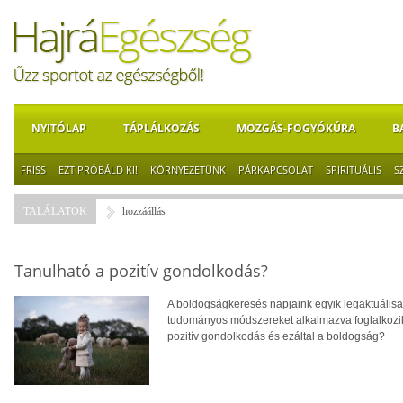
NYITÓLAP
TÁPLÁLKOZÁS
MOZGÁS-FOGYÓKÚRA
B
FRISS
EZT PRÓBÁLD KI!
KÖRNYEZETÜNK
PÁRKAPCSOLAT
SPIRITUÁLIS
S
TALÁLATOK
hozzáállás
Tanulható a pozitív gondolkodás?
A boldogságkeresés napjaink egyik legaktuálisab
tudományos módszereket alkalmazva foglalkozik
pozitív gondolkodás és ezáltal a boldogság?