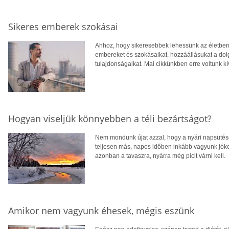
Sikeres emberek szokásai
Ahhoz, hogy sikeresebbek lehessünk az életben
embereket és szokásaikat, hozzáállásukat a do
tulajdonságaikat. Mai cikkünkben erre voltunk kí
Hogyan viseljük könnyebben a téli bezártságot?
Nem mondunk újat azzal, hogy a nyári napsütés
teljesen más, napos időben inkább vagyunk jó
azonban a tavaszra, nyárra még picit várni kell.
Amikor nem vagyunk éhesek, mégis eszünk