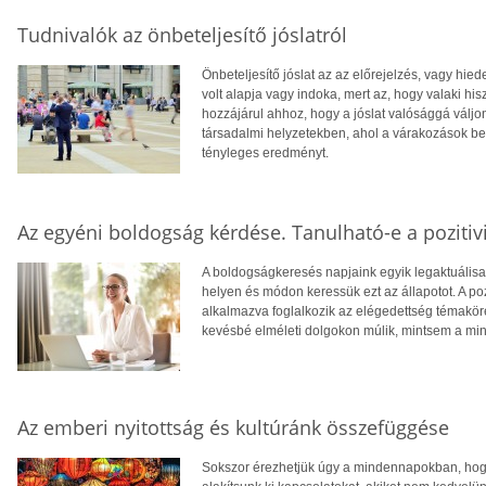
Tudnivalók az önbeteljesítő jóslatról
Önbeteljesítő jóslat az az előrejelzés, vagy hied
volt alapja vagy indoka, mert az, hogy valaki h
hozzájárul ahhoz, hogy a jóslat valósággá váljo
társadalmi helyzetekben, ahol a várakozások befo
tényleges eredményt.
Az egyéni boldogság kérdése. Tanulható-e a pozitiv
A boldogságkeresés napjaink egyik legaktuálisa
helyen és módon keressük ezt az állapotot. A p
alkalmazva foglalkozik az elégedettség témakör
kevésbé elméleti dolgokon múlik, mintsem a min
Az emberi nyitottság és kultúránk összefüggése
Sokszor érezhetjük úgy a mindennapokban, hogy 