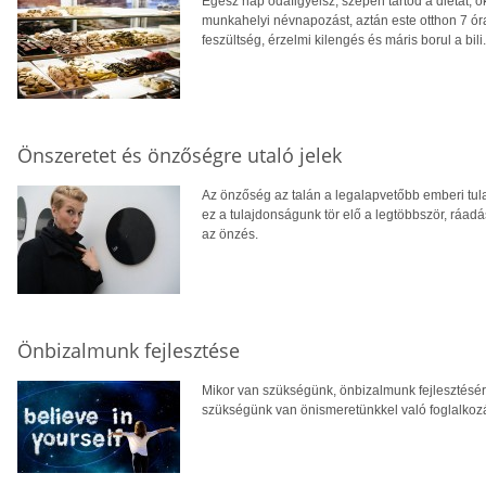
Egész nap odafigyelsz, szépen tartod a diétát, o
munkahelyi névnapozást, aztán este otthon 7 órak
feszültség, érzelmi kilengés és máris borul a bil
Önszeretet és önzőségre utaló jelek
Az önzőség az talán a legalapvetőbb emberi tu
ez a tulajdonságunk tör elő a legtöbbször, ráadá
az önzés.
Önbizalmunk fejlesztése
Mikor van szükségünk, önbizalmunk fejlesztésé
szükségünk van önismeretünkkel való foglalkozá