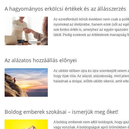
A hagyományos erkölcsi értékek és az állásszerzés
Az ezredforduló körüli években nem csak a polit
nyomokat az életünkbe, hanem ezek (sőt az egés
sok fontos érték is, amelyhez az egyén igazodni 
látott. Pedig ezeknek az értékeknek manapság f
Az alázatos hozzáállás előnyei
Az utóbbi időben újra és újra szembejött velem 
hogy írjak róla. Az alázat, alázatosság, mint jel
haladnak a dolgai, előbb-utóbb sikerül, amit elte
Boldog emberek szokásai – ismerjük meg őket!
A boldog emberek nem attól boldogok, hogy gaz
vagy vonzóak. A boldogságuk apró örömökben é