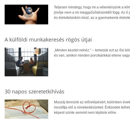
Teljesen mindegy, hogy mi a véleményünk a klí
jövője nem a mi meggyőződésünktől függ. Az ő j
és életvitelünkön kívül, az a gyermekeink életvi
A külföldi munkakeresés rögös útjai
„Minden kezdet nehéz.” – Ismerjük ezt az ősi böl
és van, amikor minden porcikánkkal ellene vagy
30 napos szeretetkihívás
Muszáj tennünk az előrelépésért, különben év
mozdítja elő a növekedésünket. Évtizedek telhet
képest szinte semmit nem léptünk előre.