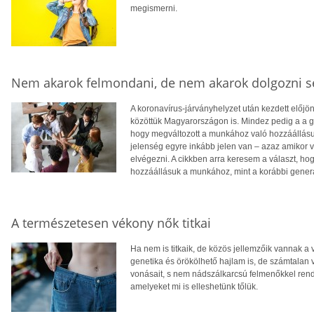
megismerni.
Nem akarok felmondani, de nem akarok dolgozni 
A koronavírus-járványhelyzet után kezdett előj
közöttük Magyarországon is. Mindez pedig a a g
hogy megváltozott a munkához való hozzáállásunk.
jelenség egyre inkább jelen van – azaz amikor 
elvégezni. A cikkben arra keresem a választ, hog
hozzáállásuk a munkához, mint a korábbi gener
A természetesen vékony nők titkai
Ha nem is titkaik, de közös jellemzőik vannak a 
genetika és örökölhető hajlam is, de számtalan
vonásait, s nem nádszálkarcsú felmenőkkel rend
amelyeket mi is elleshetünk tőlük.