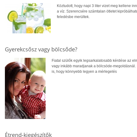
Köztudott, hogy napi 3 liter vizet meg kellene 
a víz. Szerencsére számtalan ötletet kipróbálha
feledésbe merültek.
Gyerekcsősz vagy bölcsőde?
Fiatal szülők egyik legsarkalatosabb kérdése az el
vagy inkább maradjanak a bölcsöde-megoldásnál. Mo
is, hogy könnyebb legyen a mérlegelés
Étrend-kiegészítők