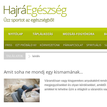
NYITÓLAP
TÁPLÁLKOZÁS
MOZGÁS-FOGYÓKÚRA
B
FRISS
EZT PRÓBÁLD KI!
KÖRNYEZETÜNK
PÁRKAPCSOLAT
SPIRITUÁLIS
S
TALÁLATOK
kérdés
Amit soha ne mondj egy kismamának…
Várandósan vagy kisgyerekes anyukaként rendsz
megjegyzésekkel és olyan kérdésekkel, amiktől
amikkel ki lehetne űzni a világból a várandós v