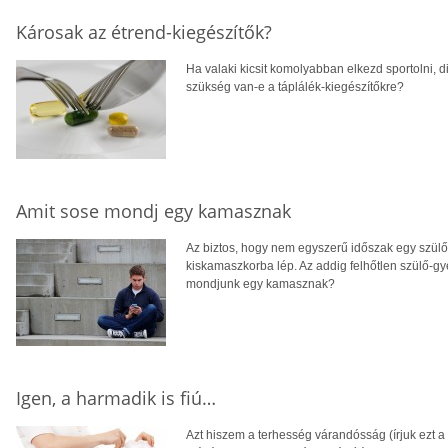
Károsak az étrend-kiegészítők?
Ha valaki kicsit komolyabban elkezd sportolni, di
szükség van-e a táplálék-kiegészítőkre?
Amit sose mondj egy kamasznak
Az biztos, hogy nem egyszerű időszak egy szül
kiskamaszkorba lép. Az addig felhőtlen szülő-gye
mondjunk egy kamasznak?
Igen, a harmadik is fiú…
Azt hiszem a terhesség várandósság (írjuk ezt 