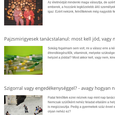
Az életmódját mindenki maga választja, de azér
emberek, a hozzánk legközelebb álló személyek 
igaz. Ezért nekünk, felnőtteknek még nagyobb fe
Pajzsmirigyesek tanácstalanul: most kell jód, vagy
Sokáig fogalmam sem volt, mi a válasz erre a ké
étrendkiegészítők, vitaminok, melyeke szükség
helyzet a jóddal? Most akkor kell, vagy nem, kine
Szigorral vagy engedékenységgel? - avagy hogyan n
Fiatal felnőttek ezrei néznek nap mint nap taná
Nemcsak szülőként nehéz feladat eltalálni a he
is megizzasztja. Pedig a gyermekek száz évvel ez
olyan nehéz ez?