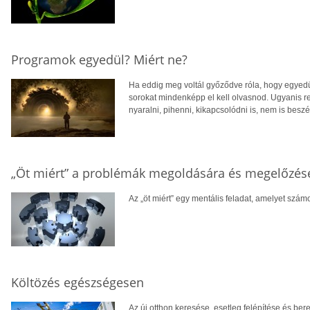
Programok egyedül? Miért ne?
Ha eddig meg voltál győződve róla, hogy egyedül
sorokat mindenképp el kell olvasnod. Ugyanis r
nyaralni, pihenni, kikapcsolódni is, nem is bes
„Öt miért” a problémák megoldására és megelőzés
Az „öt miért” egy mentális feladat, amelyet szá
Költözés egészségesen
Az új otthon keresése, esetleg felépítése és be