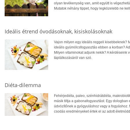
olyan tevékenység van, amit együtt is végezhetü
Mutatok néhány tippet, hogy legközelebb ne kellj
Ideális étrend óvodásoknak, kisiskolásoknak
Vajon milyen egy ideális reggeli kisebbeknek? 
ideális gyümölcsfogyasztás ebben a korban? Adju
Milyen vitaminokat adjunk nekik? A kérdéseink 
táplálkozásáról van szó.
Diéta-dilemma
Fehérjediéta, paleo, szénhidrátdiéta, makrobioti
másik tiltja a gabonafogyasztást. Egy dologban e
üdvözítőnek a gyógyuláshoz vagy a fogyáshoz. 
csodás eredményeket értek el az adott életmód