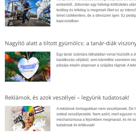
emberből. Jóformán egy hétvégi költöztetés utá
testileg és lelkileg is megviseli őket ez az in
lehet csökkenteni, de a stresszen igen. Ez ped
kapcsolatban.
Nagyító alatt a tiltott gyümölcs: a tanár-diák viszony
Egy tanár számára láthatatlan vonal húzódik a d
barátkozás céljából, sem bármiféle szerelem miat
pályája elején alaposan a szájába rágnak. A tek
Reklámok, és azok veszélyei – legyünk tudatosak!
A reklámok önmagukban nem veszélyesek. De ha 
sokkal veszélyesebb. Nem azért, mert egyszer r
mechanizmusa a fejünkben megmarad, és mi soks
tudatosak és kritikusak!