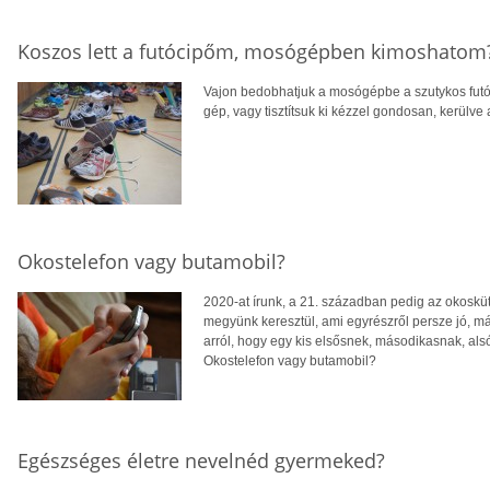
Koszos lett a futócipőm, mosógépben kimoshatom
Vajon bedobhatjuk a mosógépbe a szutykos futóc
gép, vagy tisztítsuk ki kézzel gondosan, kerülv
Okostelefon vagy butamobil?
2020-at írunk, a 21. században pedig az okosküt
megyünk keresztül, ami egyrészről persze jó, más
arról, hogy egy kis elsősnek, másodikasnak, al
Okostelefon vagy butamobil?
Egészséges életre nevelnéd gyermeked?