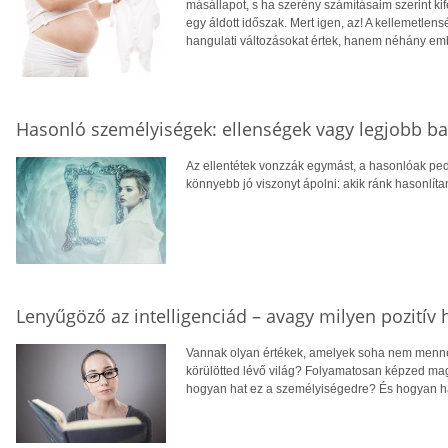
másállapot, s ha szerény számításaim szerint ki
egy áldott időszak. Mert igen, az! A kellemetlen
hangulati változásokat értek, hanem néhány emb
Hasonló személyiségek: ellenségek vagy legjobb ba
Az ellentétek vonzzák egymást, a hasonlóak pedi
könnyebb jó viszonyt ápolni: akik ránk hasonlít
Lenyűgöző az intelligenciád – avagy milyen pozitív
Vannak olyan értékek, amelyek soha nem mennek
körülötted lévő világ? Folyamatosan képzed ma
hogyan hat ez a személyiségedre? És hogyan 