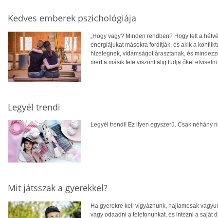
Kedves emberek pszichológiája
„Hogy vagy? Minden rendben? Hogy telt a hétvé
energiájukat másokra fordítják, és akik a konfli
hízelegnek, vidámságot árasztanak, és mindezzel 
mert a másik fele viszont alig tudja őket elviseln
Legyél trendi
Legyél trendi! Ez ilyen egyszerű. Csak néhány n
Mit játsszak a gyerekkel?
Ha gyerekre kell vigyáznunk, hajlamosak vagyunk 
vagy odaadni a telefonunkat, és intézni a saját 