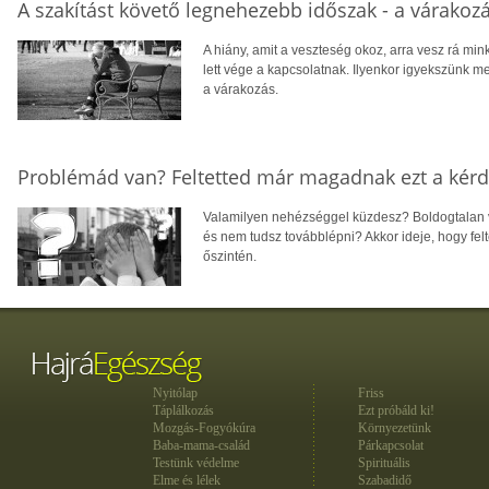
A szakítást követő legnehezebb időszak - a várakoz
A hiány, amit a veszteség okoz, arra vesz rá mink
lett vége a kapcsolatnak. Ilyenkor igyekszünk 
a várakozás.
Problémád van? Feltetted már magadnak ezt a kérd
Valamilyen nehézséggel küzdesz? Boldogtalan 
és nem tudsz továbblépni? Akkor ideje, hogy fel
őszintén.
Nyitólap
Friss
Táplálkozás
Ezt próbáld ki!
Mozgás-Fogyókúra
Környezetünk
Baba-mama-család
Párkapcsolat
Testünk védelme
Spirituális
Elme és lélek
Szabadidő