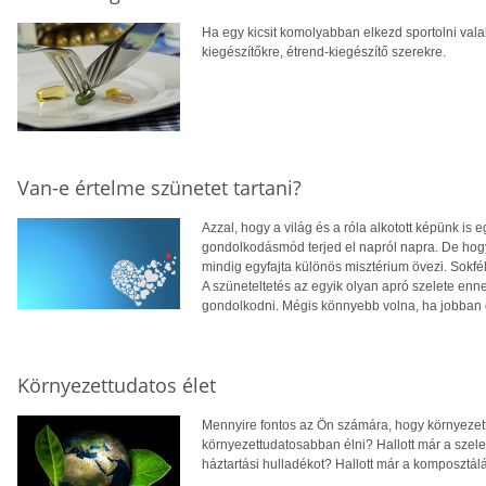
Ha egy kicsit komolyabban elkezd sportolni valak
kiegészítőkre, étrend-kiegészítő szerekre.
Van-e értelme szünetet tartani?
Azzal, hogy a világ és a róla alkotott képünk is
gondolkodásmód terjed el napról napra. De hogy
mindig egyfajta különös misztérium övezi. Sokfél
A szüneteltetés az egyik olyan apró szelete en
gondolkodni. Mégis könnyebb volna, ha jobban ér
Környezettudatos élet
Mennyire fontos az Ön számára, hogy környezett
környezettudatosabban élni? Hallott már a szelek
háztartási hulladékot? Hallott már a komposztál