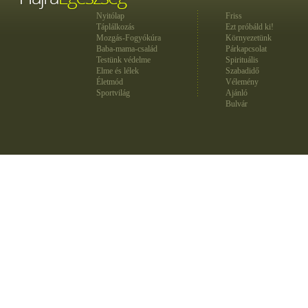
Nyitólap
Friss
Táplálkozás
Ezt próbáld ki!
Mozgás-Fogyókúra
Környezetünk
Baba-mama-család
Párkapcsolat
Testünk védelme
Spirituális
Elme és lélek
Szabadidő
Életmód
Vélemény
Sportvilág
Ajánló
Bulvár