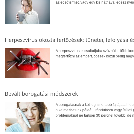
az edzőtermet, vagy egy kis náthával egész nyug
Herpeszvírus okozta fertőzések: tünetei, lefolyása é
A herpeszvírusok családjába száznál is több kór
megfertőzni az embert, öt ezek közül pedig nagy
Bevált borogatási módszerek
A borogatásnak a két legismertebb fajtája a hid
alkalmazhatunk például rándulásra vagy ízületi
problémáknál ne tartson 30 percnél tovább, de n