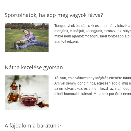
Sportolhatok, ha épp meg vagyok fázva?
Tengernyi ok és írás, cikk és tanulmány létezik a
menjünk, csináljuk, kocogjunk, tornázzunk, súlyz
mikor nem ajánlott mozogni, mert fontosabb a 
ajánlott edzeni.
Nátha kezelése gyorsan
Tél van, és a változékony időjárás ellenére több
Amivel semmi gond nincs, egészen addig, míg me
az orr folyás okoz, és el nem kezd rázni a hideg 
minél hamarabb túlesni. Mutatunk pár örök érvén
A fájdalom a barátunk?