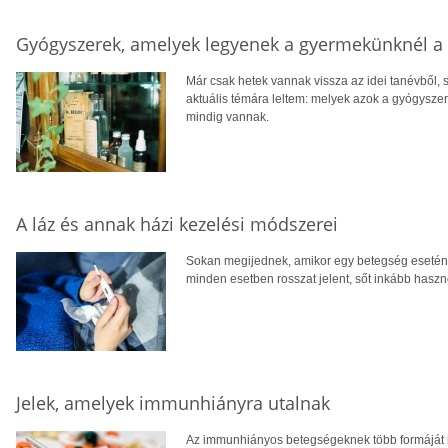
Gyógyszerek, amelyek legyenek a gyermekünknél a 
Már csak hetek vannak vissza az idei tanévből,
aktuális témára leltem: melyek azok a gyógysze
mindig vannak.
A láz és annak házi kezelési módszerei
Sokan megijednek, amikor egy betegség esetén 
minden esetben rosszat jelent, sőt inkább haszn
Jelek, amelyek immunhiányra utalnak
Az immunhiányos betegségeknek több formáját i