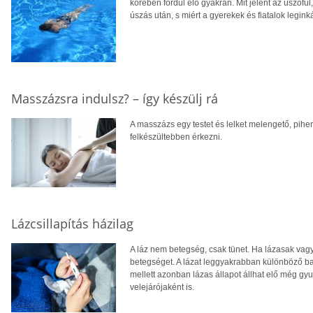
körében fordul elő gyakran. Mit jelent az úszófül
úszás után, s miért a gyerekek és fiatalok legin
Masszázsra indulsz? – így készülj rá
A masszázs egy testet és lelket melengető, pihen
felkészültebben érkezni.
Lázcsillapítás házilag
A láz nem betegség, csak tünet. Ha lázasak vag
betegséget. A lázat leggyakrabban különböző bak
mellett azonban lázas állapot állhat elő még g
velejárójaként is.