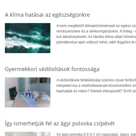
A klíma hatásai az egészségünkre
A nem megfelelő klímakörülmények az egész sze
rendszerünkre és a vérkeringésünkre. A hideg 
tud alkalmazkodni. Az ideális klíma általi hőmérs
jelentkezése igen változó lehet, attól függően k
Gyermekkori védőoltások fontossága
A védőoltások feltalálásáig számos olyan fertőző
melyeket ma a védőoltásoknak köszönhetően elke
kaphatják és mikor? Kiknek ellenjavallt? Erről sz
Így ismerhetjük fel az ágyi poloska csípését
Az ágyi poloska 0,5-0,7 cm nagyságú, lapos, bar