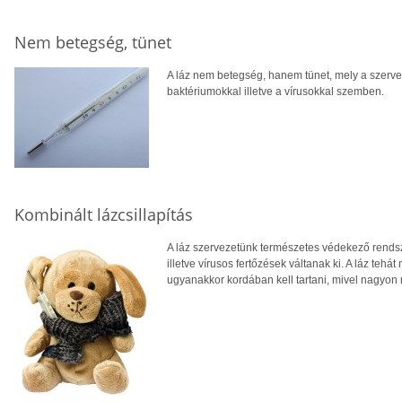
Nem betegség, tünet
A láz nem betegség, hanem tünet, mely a szerve
baktériumokkal illetve a vírusokkal szemben.
Kombinált lázcsillapítás
A láz szervezetünk természetes védekező rendsz
illetve vírusos fertőzések váltanak ki. A láz teh
ugyanakkor kordában kell tartani, mivel nagyon 