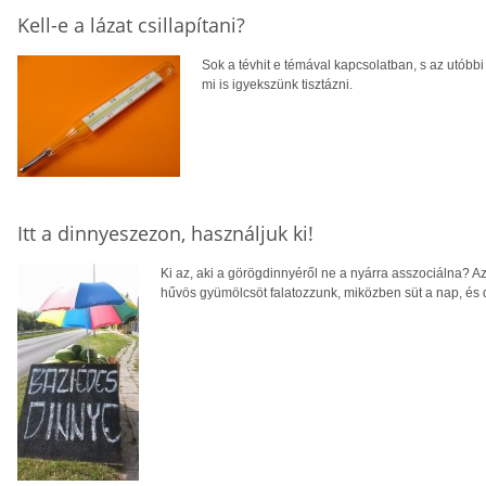
Kell-e a lázat csillapítani?
Sok a tévhit e témával kapcsolatban, s az utóbb
mi is igyekszünk tisztázni.
Itt a dinnyeszezon, használjuk ki!
Ki az, aki a görögdinnyéről ne a nyárra asszociálna? A
hűvös gyümölcsöt falatozzunk, miközben süt a nap, és 