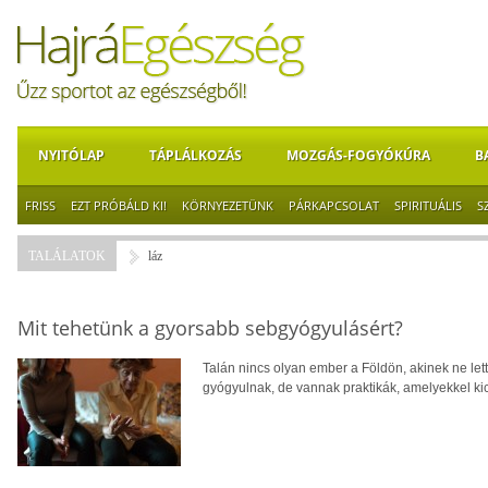
NYITÓLAP
TÁPLÁLKOZÁS
MOZGÁS-FOGYÓKÚRA
B
FRISS
EZT PRÓBÁLD KI!
KÖRNYEZETÜNK
PÁRKAPCSOLAT
SPIRITUÁLIS
S
TALÁLATOK
láz
Mit tehetünk a gyorsabb sebgyógyulásért?
Talán nincs olyan ember a Földön, akinek ne lett
gyógyulnak, de vannak praktikák, amelyekkel kic