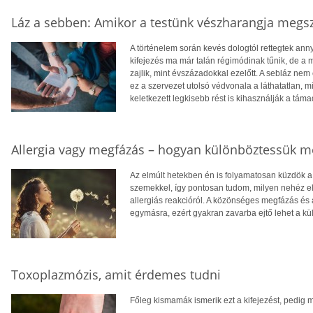
Láz a sebben: Amikor a testünk vészharangja megsz
A történelem során kevés dologtól rettegtek anny
kifejezés ma már talán régimódinak tűnik, de a 
zajlik, mint évszázadokkal ezelőtt. A sebláz ne
ez a szervezet utolsó védvonala a láthatatlan, 
keletkezett legkisebb rést is kihasználják a táma
Allergia vagy megfázás – hogyan különböztessük m
Az elmúlt hetekben én is folyamatosan küzdök a 
szemekkel, így pontosan tudom, milyen nehéz el
allergiás reakcióról. A közönséges megfázás és 
egymásra, ezért gyakran zavarba ejtő lehet a kü
Toxoplazmózis, amit érdemes tudni
Főleg kismamák ismerik ezt a kifejezést, pedig m