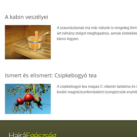
A kabin veszélyei
A szaunázásnak ma már nálunk is rengeteg formája
árt néhány dolgot megfogadnia, annak érdekéb
káros legyen.
Ismert és elismert: Csipkebogyó tea
A csipkebogyó tea magas C-vitamin tartalma és
kiváló magnéziumforrásként izomgörcsök enyhíté