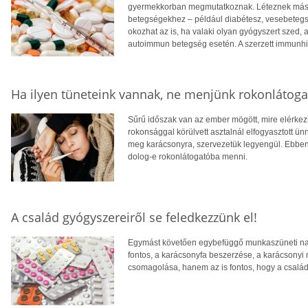
gyermekkorban megmutatkoznak. Léteznek más
betegségekhez – például diabétesz, vesebetegség
okozhat az is, ha valaki olyan gyógyszert szed
autoimmun betegség esetén. A szerzett immunhi
Ha ilyen tüneteink vannak, ne menjünk rokonlátoga
Sűrű időszak van az ember mögött, mire elérkezi
rokonsággal körülvett asztalnál elfogyasztott ü
meg karácsonyra, szervezetük legyengül. Ebben
dolog-e rokonlátogatóba menni.
A család gyógyszereiről se feledkezzünk el!
Egymást követően egybefüggő munkaszüneti na
fontos, a karácsonyfa beszerzése, a karácsonyi
csomagolása, hanem az is fontos, hogy a család