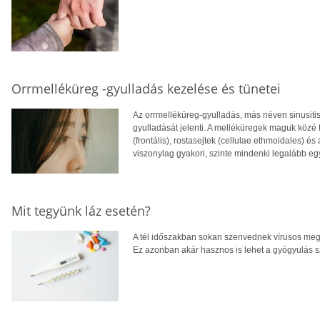
Orrmelléküreg -gyulladás kezelése és tünetei
Az orrmelléküreg-gyulladás, más néven sinusiti
gyulladását jelenti. A melléküregek maguk közé 
(frontális), rostasejtek (cellulae ethmoidales) é
viszonylag gyakori, szinte mindenki legalább egy
Mit tegyünk láz esetén?
A tél időszakban sokan szenvednek vírusos megb
Ez azonban akár hasznos is lehet a gyógyulás s