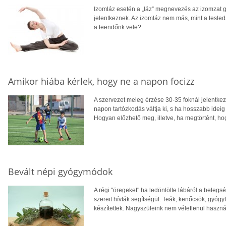
Izomláz esetén a „láz” megnevezés az izomzat g
jelentkeznek. Az izomláz nem más, mint a teste
a teendőnk vele?
Amikor hiába kérlek, hogy ne a napon focizz
A szervezet meleg érzése 30-35 foknál jelentkezi
napon tartózkodás váltja ki, s ha hosszabb ideig 
Hogyan előzhető meg, illetve, ha megtörtént, h
Bevált népi gyógymódok
A régi "öregeket" ha ledöntötte lábáról a betegs
szereit hívták segítségül. Teák, kenőcsök, gyóg
készítettek. Nagyszüleink nem véletlenül haszná