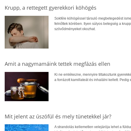
Krupp, a rettegett gyerekkori köhögés
Sokféle köhögéssel társuló megbetegedést ism
felnőttek körében. Ilyen súlyos betegség a krupp
szövődményeket okozhat.
Amit a nagymamáink tettek megfázás ellen
Ki ne emlékezne, mennyire tiltakoztunk gyerekkén
a forrázott kamillateát és inhalálni kellett. Ped
Mit jelent az úszófül és mely tünetekkel jár?
A strandolás kellemetlen velejárója lehet a füld