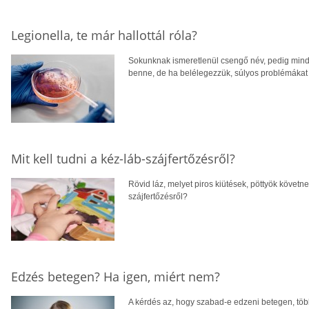
Legionella, te már hallottál róla?
Sokunknak ismeretlenül csengő név, pedig mind
benne, de ha belélegezzük, súlyos problémákat 
Mit kell tudni a kéz-láb-szájfertőzésről?
Rövid láz, melyet piros kiütések, pöttyök követnek
szájfertőzésről?
Edzés betegen? Ha igen, miért nem?
A kérdés az, hogy szabad-e edzeni betegen, többe