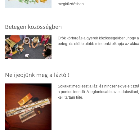
megküzdésben.
Betegen közösségben
Örök körforgás a gyerek közösségekben, hogy a
beteg, és előbb utóbb mindenki elkapja az aktuá
Ne ijedjünk meg a láztól!
Sokakat megijeszt a láz, és nincsenek vele tiszt
a pontos teendő. A legfontosabb azt tudatosítan
kell tartani tőle.