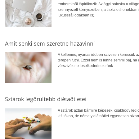
emberekből táplálkozik. Az ágyi poloska a világo
szennyezett környezetben, a tiszta otthonokban
luxusszállodákban is).
Amit senki sem szeretne hazavinni
A kellemes, nyárias időben szívesen keressük az 
terepen futni. Ezzel nem is lenne semmi baj, h
vérszívók ne leselkednének ránk.
Sztárok legőrültebb diétaötletei
A sztárok aztán bármire képesek, csakhogy leg
kifutókon, de némely diétaötlet egyenesen bizarr.