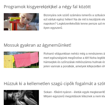
Programok kisgyerek(ek)kel a négy fal között
Bizonyára sok szülő számára ismerős a szituáci
ezt vártuk egész héten! Na de mit is kezdjünk e
napokon? Legkézenfekvőbb lenne persze azt mo
ilyen egyszerű.
Mossuk gyakran az ágyneműinket!
Rohanó világunkban nehéz még a rendszeres ág
mert egészségünk megőrzése a tét! Noha legtöbb
hámsejtek és szőrszálak milliószámra hullnak
jelen vannak a poratkák, amelyek kifejezetten él
Húzzuk ki a kellemetlen szagú cipők fogalmát a szó
Sokan - főként nyáron - életük egyik megkeserítő
Milyen egyszerű megoldások léteznek a nem kí