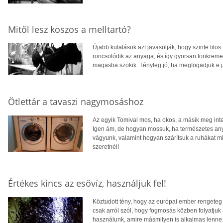
Mitől lesz koszos a melltartó?
Újabb kutatások azt javasolják, hogy szinte tilos
roncsolódik az anyaga, és így gyorsan tönkrem
magasba szökik. Tényleg jó, ha megfogadjuk e j
Ötlettár a tavaszi nagymosáshoz
Az egyik Tomival mos, ha okos, a másik meg int
Igen ám, de hogyan mossuk, ha természetes any
vágyunk, valamint hogyan szárítsuk a ruhákat m
szeretnél!
Értékes kincs az esővíz, használjuk fel!
Köztudott tény, hogy az európai ember rengeteg 
csak arról szól, hogy fogmosás közben folyatjuk a
használunk, amire másmilyen is alkalmas lenne. 