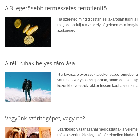
A 3 legerősebb természetes fertőtlenítő
Ha szereted mindig tisztán és takarosan tudni a
megszabadulj a vizeshelyiségekben és a konyháb
szükséged.
A téli ruhák helyes tárolása
Itt a tavasz, elővesszük a vékonyabb, lengébb r
vannak bizonyos szempontok, amire oda kell fig
kezünkbe vesszük, akkor frissen kaphassunk m
Vegyünk szárítógépet, vagy ne?
Szárítógép vásárlásánál megoszlanak a vélemén
mások szerint felesleges és értelmetlen kiadás. M