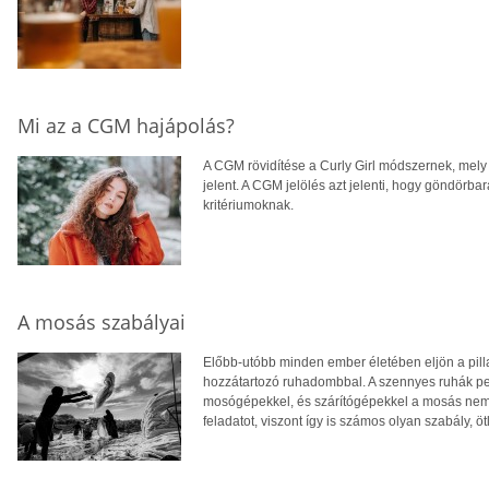
Mi az a CGM hajápolás?
A CGM rövidítése a Curly Girl módszernek, mely 
jelent. A CGM jelölés azt jelenti, hogy göndörba
kritériumoknak.
A mosás szabályai
Előbb-utóbb minden ember életében eljön a pill
hozzátartozó ruhadombbal. A szennyes ruhák pe
mosógépekkel, és szárítógépekkel a mosás nem n
feladatot, viszont így is számos olyan szabály, ö