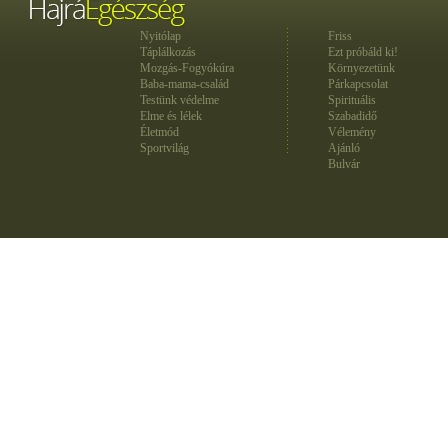
Nyitólap
Friss
Táplálkozás
Ezt próbáld ki!
Mozgás-Fogyókúra
Környezetünk
Baba-mama-család
Párkapcsolat
Testünk védelme
Spirituális
Elme és lélek
Szabadidő
Életmód
Vélemény
Sportvilág
Ajánló
Bulvár