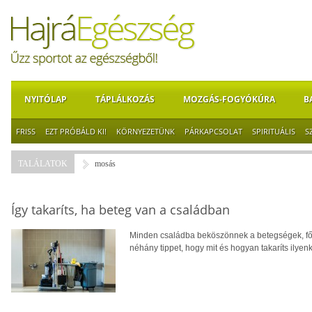
NYITÓLAP
TÁPLÁLKOZÁS
MOZGÁS-FOGYÓKÚRA
B
FRISS
EZT PRÓBÁLD KI!
KÖRNYEZETÜNK
PÁRKAPCSOLAT
SPIRITUÁLIS
S
TALÁLATOK
mosás
Így takaríts, ha beteg van a családban
Minden családba beköszönnek a betegségek, fől
néhány tippet, hogy mit és hogyan takaríts ilyenk