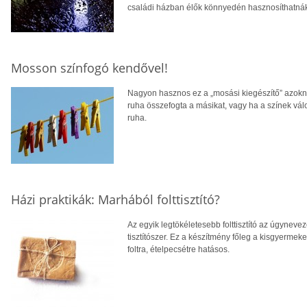
családi házban élők könnyedén hasznosíthatná
Mosson színfogó kendővel!
Nagyon hasznos ez a „mosási kiegészítő” azokna
ruha összefogta a másikat, vagy ha a színek vá
ruha.
Házi praktikák: Marhából folttisztító?
Az egyik legtökéletesebb folttisztító az úgyne
tisztítószer. Ez a készítmény főleg a kisgyerme
foltra, ételpecsétre hatásos.