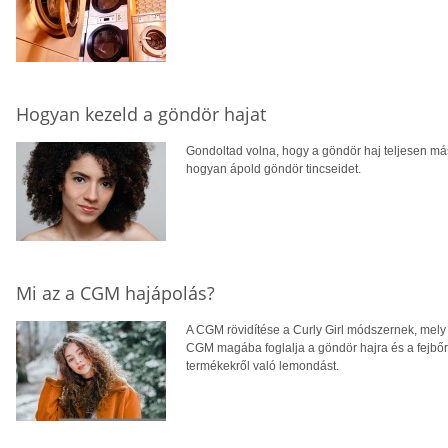
Hogyan kezeld a göndör hajat
Gondoltad volna, hogy a göndör haj teljesen má
hogyan ápold göndör tincseidet.
Mi az a CGM hajápolás?
A CGM rövidítése a Curly Girl módszernek, mely 
CGM magába foglalja a göndör hajra és a fejbőrr
termékekről való lemondást.