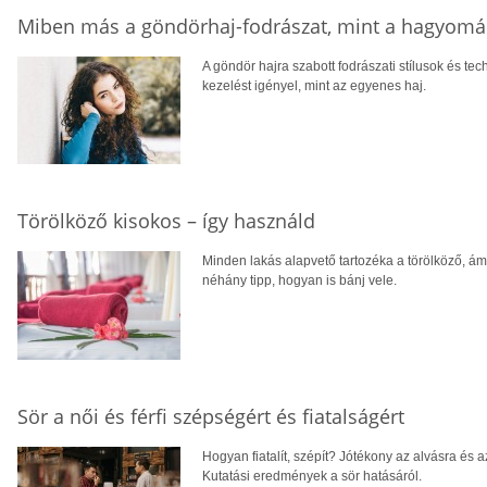
Miben más a göndörhaj-fodrászat, mint a hagyom
A göndör hajra szabott fodrászati stílusok és te
kezelést igényel, mint az egyenes haj.
Törölköző kisokos – így használd
Minden lakás alapvető tartozéka a törölköző, á
néhány tipp, hogyan is bánj vele.
Sör a női és férfi szépségért és fiatalságért
Hogyan fiatalít, szépít? Jótékony az alvásra és 
Kutatási eredmények a sör hatásáról.