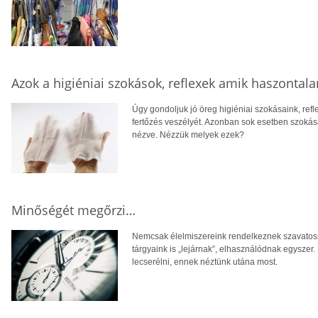
Azok a higiéniai szokások, reflexek amik haszontal
Úgy gondoljuk jó öreg higiéniai szokásaink, ref
fertőzés veszélyét. Azonban sok esetben szoká
nézve. Nézzük melyek ezek?
Minőségét megőrzi…
Nemcsak élelmiszereink rendelkeznek szavatoss
tárgyaink is „lejárnak”, elhasználódnak egysze
lecserélni, ennek néztünk utána most.