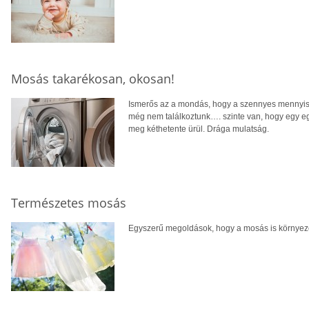
Mosás takarékosan, okosan!
Ismerős az a mondás, hogy a szennyes mennyisé
még nem találkoztunk…. szinte van, hogy egy e
meg kéthetente ürül. Drága mulatság.
Természetes mosás
Egyszerű megoldások, hogy a mosás is környeze