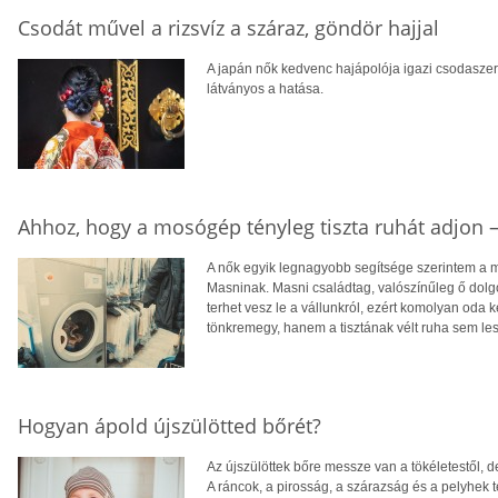
Csodát művel a rizsvíz a száraz, göndör hajjal
A japán nők kedvenc hajápolója igazi csodaszer
látványos a hatása.
Ahhoz, hogy a mosógép tényleg tiszta ruhát adjon 
A nők egyik legnagyobb segítsége szerintem a 
Masninak. Masni családtag, valószínűleg ő dolgo
terhet vesz le a vállunkról, ezért komolyan oda k
tönkremegy, hanem a tisztának vélt ruha sem lesz
Hogyan ápold újszülötted bőrét?
Az újszülöttek bőre messze van a tökéletestől, d
A ráncok, a pirosság, a szárazság és a pelyhek 