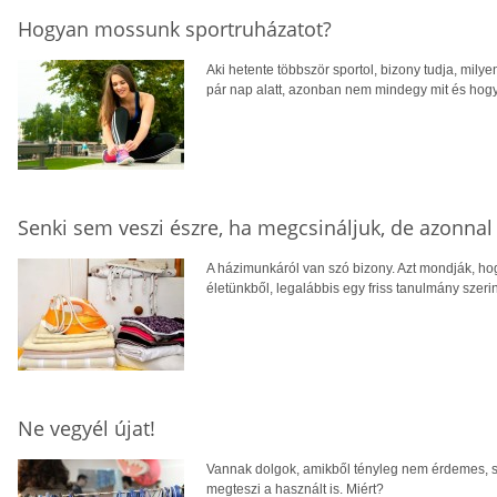
Hogyan mossunk sportruházatot?
Aki hetente többször sportol, bizony tudja, mil
pár nap alatt, azonban nem mindegy mit és hog
Senki sem veszi észre, ha megcsináljuk, de azonna
A házimunkáról van szó bizony. Azt mondják, ho
életünkből, legalábbis egy friss tanulmány szeri
Ne vegyél újat!
Vannak dolgok, amikből tényleg nem érdemes, ső
megteszi a használt is. Miért?