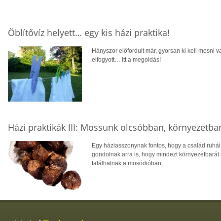
Öblítővíz helyett… egy kis házi praktika!
Hányszor előfordult már, gyorsan ki kell mosni va
elfogyott… Itt a megoldás!
Házi praktikák III: Mossunk olcsóbban, környezetb
Egy háziasszonynak fontos, hogy a család ruhái
gondolnak arra is, hogy mindezt környezetbarát
találhatnak a mosódióban.