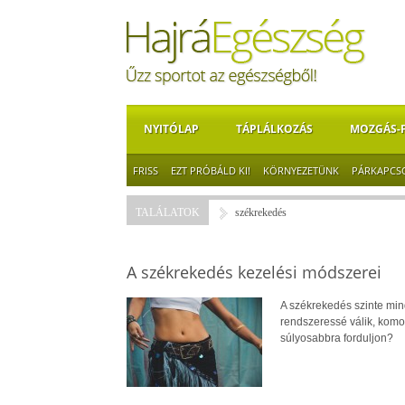
NYITÓLAP
TÁPLÁLKOZÁS
MOZGÁS-
FRISS
EZT PRÓBÁLD KI!
KÖRNYEZETÜNK
PÁRKAPCS
TALÁLATOK
székrekedés
A székrekedés kezelési módszerei
A székrekedés szinte min
rendszeressé válik, komo
súlyosabbra forduljon?