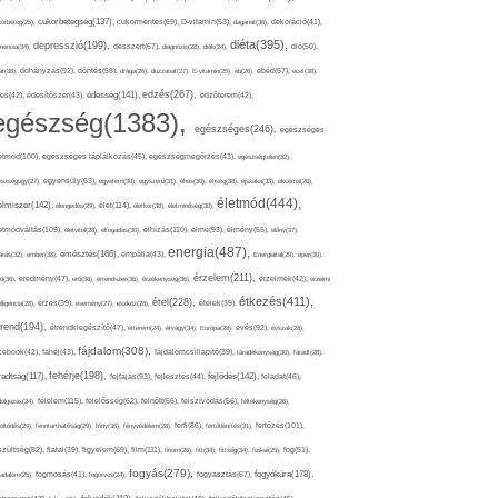
cukorbetegség(137),
orbeteg(25),
cukormentes(69),
D-vitamin(53),
daganat(36),
dekoráció(41),
diéta(395),
depresszió(199),
mencia(34),
desszert(67),
diagnózis(28),
diák(24),
dió(50),
dohányzás(92),
at(38),
döntés(58),
drága(26),
duzzanat(27),
E-vitamin(25),
eb(26),
ebéd(57),
ecet(38),
edzés(267),
édesség(141),
es(42),
édesítőszer(43),
edzőterem(42),
egészség(1383),
egészséges(246),
egészséges
etmód(100),
egészséges táplálkozás(45),
egészségmegőrzés(43),
egészségtelen(32),
észségügy(27),
egyensúly(63),
egyetem(30),
egyszerű(31),
éhes(30),
éhség(38),
éjszaka(33),
ekcéma(26),
életmód(444),
elmiszer(142),
élet(114),
elengedés(29),
életkor(30),
életminőség(30),
etmódváltás(109),
elhízás(110),
elme(93),
életvitel(28),
elfogadás(30),
élmény(55),
előny(37),
energia(487),
emésztés(166),
árás(32),
ember(38),
empátia(43),
Energiaital(29),
eper(30),
érzelem(211),
ő(36),
eredmény(47),
erő(36),
érrendszer(36),
érzékenység(36),
érzelmek(42),
érzelmi
étkezés(411),
étel(228),
elligencia(28),
érzés(39),
esemény(27),
eszköz(28),
ételek(39),
trend(194),
evés(92),
étrendkiegészítő(47),
étterem(24),
étvágy(34),
Európa(28),
évszak(28),
fájdalom(308),
cebook(42),
fahéj(43),
fájdalomcsillapító(39),
fáradékonyság(30),
fáradt(28),
fehérje(198),
radtság(117),
fejfájás(93),
fejlődés(142),
fejlesztés(44),
feladat(46),
félelem(115),
dolgozás(24),
felelősség(62),
felnőtt(66),
felszívódás(56),
féltékenység(26),
fertőzés(101),
töltődés(29),
fenntarthatóság(29),
fény(36),
fényvédelem(28),
férfi(86),
fertőtlenítés(31),
film(111),
szültség(82),
fiatal(39),
figyelem(69),
finom(26),
fitt(34),
fittség(34),
fizikai(25),
fog(51),
fogyás(279),
fogyókúra(178),
gadalom(25),
fogmosás(41),
fogorvos(24),
fogyasztás(67),