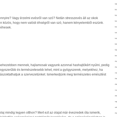
kié
ki
ko
nnyire? Vagy érzelmi evésről van szó? Netán stresszevés áll az okok
ko
n közös, hogy nem valódi éhségről van szó, hanem kényelemből eszünk.
 éhesek.
ko
kör
köz
kr
lá
lev
ma
nehezebben mennek, hajlamosak vagyunk azonnal hashajtókért nyúlni, pedig
ma
egyszerűbb és természetesebb lehet, mint a gyógyszerek, melyekhez, ha
me
ászoktathatjuk a szervezetünket. Ismerkedjünk meg természetes emésztést
me
mé
mo
mu
na
ne
solaj mindig legyen otthon? Mert ezt az olajat már évezredek óta ismerik,
ny