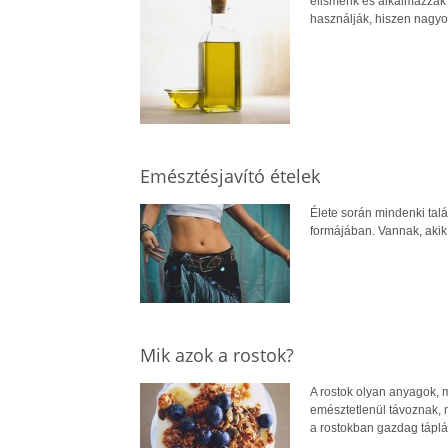
elismerik és alkalmazzák
használják, hiszen nagyon
Emésztésjavító ételek
Élete során mindenki tal
formájában. Vannak, akik 
Mik azok a rostok?
A rostok olyan anyagok, 
emésztetlenül távoznak, m
a rostokban gazdag tápl