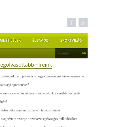
ME ÉS LÉLEK
ÉLETMÓD
SPORTVILÁG
Legolvasottabb híreink
z edzőpark nem játszótér – hogyan használjuk biztonságosan a
özösségi sporttereket?
arancsbőr ellen tudatosan – mit tehetünk a simább, feszesebb
őrért?
 belső béke nem luxus, hanem tudatos döntés
 magnézium szerepe a szervezet egészséges működésében