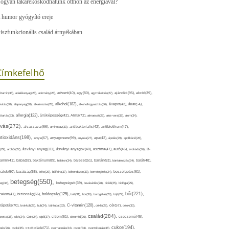
ogyan takarékoskodhatunk otthon az energiával?
 humor gyógyító ereje
iszfunkcionális család árnyékában
Címkefelhő
ajándék(95),
itamin(36),
adalékanyag(28),
adomány(26),
advent(40),
agy(80),
agyműködés(27),
akció(39),
alkohol(182),
ivitás(30),
alapanyag(30),
alkalmazás(28),
alkoholfogyasztás(36),
állapot(43),
állat(54),
allergia(122),
attartás(33),
állóképesség(42),
Alma(72),
almaecet(26),
aloe vera(33),
álom(34),
lvás(272),
alvászavar(66),
aminosav(33),
antibakteriális(42),
antibiotikum(47),
ntioxidáns(198),
anyagcsere(99),
anya(67),
anyuka(27),
apa(42),
ápolás(29),
applikáció(26),
ásványi anyag(111),
(29),
arcbőr(27),
ásványi anyagok(40),
asztma(47),
autó(46),
avokádó(36),
B-
tamin(41),
baba(82),
baktérium(89),
balaton(34),
baleset(51),
banán(53),
bántalmazás(24),
barát(48),
rátok(50),
barátság(58),
béke(29),
bélflóra(37),
bélrendszer(33),
bemelegítés(24),
beszélgetés(61),
betegség(550),
eg(34),
betegségek(39),
bevásárlás(28),
bicikli(25),
biológia(25),
bőr(221),
boldogság(125),
zalom(41),
biztonság(66),
bolt(31),
bor(36),
borogatás(28),
böjt(27),
C-vitamin(120),
rápolás(70),
brokkoli(29),
buli(24),
bűntudat(32),
cékla(28),
cél(57),
célok(30),
család(284),
aretta(38),
cikk(24),
Cink(24),
cipő(37),
citrom(61),
citromfű(26),
csecsemő(45),
cukor(194),
pés(26),
csoki(35),
csokoládé(71),
csomagolás(24),
csont(33),
csontritkulás(36),