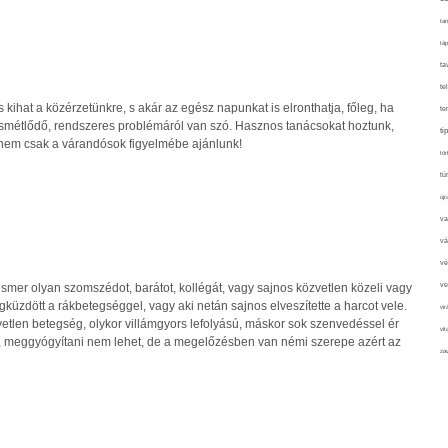
tan
táp
ta
te
 kihat a közérzetünkre, s akár az egész napunkat is elronthatja, főleg, ha
te
smétlődő, rendszeres problémáról van szó. Hasznos tanácsokat hoztunk,
ti
nem csak a várandósok figyelmébe ajánlunk!
tör
tú
újr
va
vá
vé
smer olyan szomszédot, barátot, kollégát, vagy sajnos közvetlen közeli vagy
ve
egküzdött a rákbetegséggel, vagy aki netán sajnos elveszítette a harcot vele.
vir
etlen betegség, olykor villámgyors lefolyású, máskor sok szenvedéssel ér
vit
ni, meggyógyítani nem lehet, de a megelőzésben van némi szerepe azért az
zav