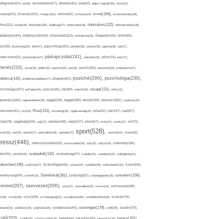
afigyelés(52),
ok(36),
okostelefon(57),
oktatás(40),
olaj(50),
olajos magvak(34),
olcsó(33),
olvasás(101),
orvos(164),
ívaolaj(42),
omega-3(31),
online(52),
orrfolyás(24),
orvostudomány(26),
thon(111),
önbizalom(122),
óvoda(26),
öltözködés(35),
önállóság(27),
önbecsülés(36),
önbizalomhiány(28),
önismeret(113),
értékelés(44),
önfejlesztés(59),
önkifejezés(26),
öregedés(46),
öröm(69),
z(109),
őszinteség(34),
ötlet(37),
pajzsmirigy(53),
pakolás(30),
panasz(25),
paprika(28),
pár(27),
párkapcsolat(241),
radicsom(52),
páratartalom(27),
pattanás(30),
pénz(74),
piac(27),
ihenés(210),
pizza(25),
pollen(32),
popcorn(35),
por(26),
pozitív(83),
prevenció(25),
probiotikum(37),
psziché(290),
pszichológia(230),
obléma(142),
problémamegoldás(27),
program(60),
recept(131),
zichológus(67),
puffadás(34),
pulzus(45),
rák(69),
reakció(33),
reflux(31),
generáció(46),
regenerálódás(28),
reggel(39),
reggeli(89),
reklám(39),
relaxáció(81),
rendszer(24),
Rost(131),
ndszeres(41),
rizs(34),
rozmaring(24),
rugalmasság(24),
ruha(42),
rutin(47),
sajt(67),
segítség(100),
séta(107),
láta(78),
sejt(27),
sérülés(58),
siker(67),
sírás(27),
smink(37),
só(70),
sport(528),
ozat(33),
sör(26),
spenót(27),
spiritualitás(28),
spórolás(37),
sportoló(31),
strand(35),
tressz(446),
sütemény(94),
stresszkezelés(53),
stresszoldás(34),
súly(25),
súlyzó(24),
szabadidő(142),
tés(91),
sütőtök(25),
szabadság(47),
szabály(25),
szabályok(24),
szájhigiénia(24),
akember(140),
szakítás(27),
Számítógép(46),
száraz(24),
szédülés(35),
székrekedés(25),
Szem(54),
Szénhidrát(181),
emélyiség(94),
szerelem(156),
szemét(32),
szépség(52),
szépségápolás(26),
szervezet(306),
zeretet(207),
szex(27),
szexualitás(25),
szezon(34),
szilveszter(48),
szív(109),
n(28),
színek(36),
szívbetegség(32),
szocializáció(30),
szódabikarbóna(35),
szokás(79),
szorongás(178),
okások(33),
szolárium(24),
szoptatás(33),
szórakozás(45),
szőlő(25),
szülés(70),
zülő(203),
tanács(161),
szülők(25),
szűrővizsgálat(34),
tablet(44),
takarítás(50),
támogatás(36),