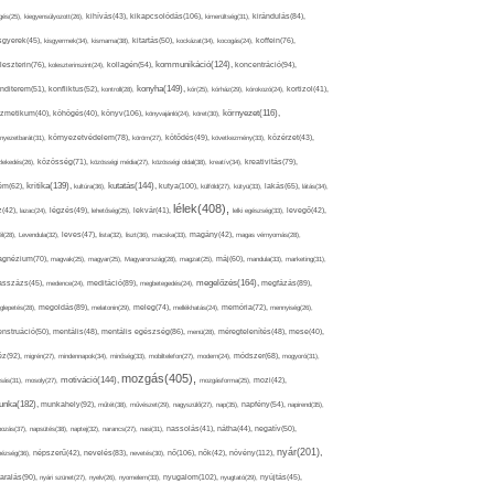
kikapcsolódás(106),
gés(25),
kiegyensúlyozott(26),
kihívás(43),
kimerültség(31),
kirándulás(84),
sgyerek(45),
kisgyermek(34),
kismama(38),
kitartás(50),
kockázat(34),
kocogás(24),
koffein(76),
kommunikáció(124),
koncentráció(94),
leszterin(76),
koleszterinszint(24),
kollagén(54),
konyha(149),
nditerem(51),
konfliktus(52),
kontroll(28),
kór(25),
kórház(29),
kórokozó(24),
kortizol(41),
könyv(106),
környezet(116),
zmetikum(40),
köhögés(40),
könyvajánló(24),
köret(30),
nyezetbarát(31),
környezetvédelem(78),
köröm(27),
kötődés(49),
következmény(33),
közérzet(43),
lekedés(26),
közösség(71),
közösségi média(27),
közösségi oldal(38),
kreatív(34),
kreativitás(79),
kritika(139),
kutatás(144),
kutya(100),
ém(62),
kultúra(36),
külföld(27),
kütyü(33),
lakás(65),
látás(34),
lélek(408),
z(42),
lazac(24),
légzés(49),
lehetőség(25),
lekvár(41),
lelki egészség(33),
levegő(42),
él(28),
Levendula(32),
leves(47),
lista(32),
liszt(36),
macska(33),
magány(42),
magas vérnyomás(28),
gnézium(70),
magvak(25),
magyar(25),
Magyarország(28),
magzat(25),
máj(60),
mandula(33),
marketing(31),
megelőzés(164),
sszázs(45),
medence(24),
meditáció(89),
megbetegedés(24),
megfázás(89),
glepetés(28),
megoldás(89),
melatonin(29),
meleg(74),
mellékhatás(24),
memória(72),
mennyiség(26),
nstruáció(50),
mentális(48),
mentális egészség(86),
menü(28),
méregtelenítés(48),
mese(40),
z(92),
migrén(27),
mindennapok(34),
minőség(33),
mobiltelefon(27),
modern(24),
módszer(68),
mogyoró(31),
mozgás(405),
motiváció(144),
sás(31),
mosoly(27),
mozgásforma(25),
mozi(42),
nka(182),
munkahely(92),
műtét(38),
művészet(29),
nagyszülő(27),
nap(35),
napfény(54),
napirend(35),
pozás(37),
napsütés(38),
naptej(32),
narancs(27),
nasi(31),
nassolás(41),
nátha(44),
negatív(50),
nyár(201),
nő(106),
növény(112),
hézség(36),
népszerű(42),
nevelés(83),
nevetés(30),
nők(42),
nyugalom(102),
aralás(90),
nyári szünet(27),
nyelv(26),
nyomelem(33),
nyugtató(29),
nyújtás(45),