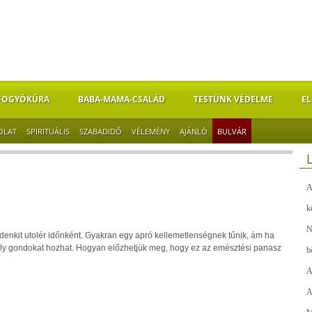
FOGYÓKÚRA
BABA-MAMA-CSALÁD
TESTÜNK VÉDELME
EL
OLAT
SPIRITUÁLIS
SZABADIDŐ
VÉLEMÉNY
AJÁNLÓ
BULVÁR
A
k
N
denkit utolér időnként. Gyakran egy apró kellemetlenségnek tűnik, ám ha
ly gondokat hozhat. Hogyan előzhetjük meg, hogy ez az emésztési panasz
b
A
A