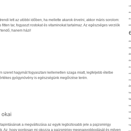
cuk
de
div
rendi lett az utóbbi időben, ha mellette akarok érvelni, akkor máris sorolom:
és fitten tar, fogyaszt rostokat és vitaminokat tartalmaz. Az egészséges verziók
éd
értendő, hanem házi!
él
eg
él
él
elv
szeret hagymát fogyasztani kellemetlen szaga miatt, legfeljebb ételbe
erd
 értékes gyógynövény is egészségünk megőrzése terén.
int
é
fa
fá
fel
 okai
fel
fe
 tapintásának a megváltozása az egyik legbiztosabb jele a pajzsmirigy
fo
. Az, hogy pontosan mi okozza a pajzsmirigy megnagyobbodását és milyen