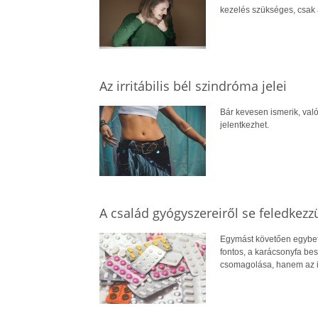
kezelés szükséges, csak a
Az irritábilis bél szindróma jelei
Bár kevesen ismerik, val
jelentkezhet.
A család gyógyszereiről se feledkezzü
Egymást követően egybef
fontos, a karácsonyfa be
csomagolása, hanem az is