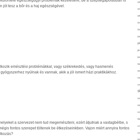
 különféle egészségügyi problémák kezelésére, de a szépségápolásban is
od
 jót tesz a bőr és a haj egészségével.
ol
ot
ön
ős
pa
p
pr
ps
re
álkozik emésztési problémákkal, vagy székrekedés, vagy hasmenés
re
gyógyszerhez nyúlnak és vannak, akik a jól ismert házi praktikákhoz.
sa
sor
s
sü
sz
sz
s
melyeket a szervezet nem tud megemészteni, ezért átjutnak a vastagbélbe, s
szí
égis fontos szerepet töltenek be étkezéseinkben. Vajon miért annyira fontos
álkozás?
sz
s