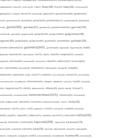
folyadék(119),
khagyma(47),
folsav(25),
folyadékbevitel(40),
folyadékfogyasztás(45),
főzés(149),
futás(132),
yadékpótlás(29),
fontos(25),
forralt bor(26),
Föld(27),
friss(44),
futóverseny(32),
ggőség(112),
fürdő(26),
fűszer(79),
fűszerek(28),
gabona(42),
gasztronómia(58),
genetika(45),
tén(32),
gluténmentes(34),
gomba(53),
gondolat(43),
gondolkodás(71),
gondoskodás(33),
gyakorlat(29),
gyerek(260),
gyermek(179),
gyerekek(117),
ász(31),
gyerekkor(32),
gyereknevelés(83),
gyógynövény(149),
ermekkor(36),
gyertya(28),
gyógyászat(36),
gyógyítás(69),
gyógymód(50),
ógyszer(165),
gyulladás(126),
gyógytea(40),
gyógyulás(85),
gyomor(62),
Gyömbér(66),
gyümölcs(340),
ulladáscsökkentő(102),
gyümölcslé(28),
hagyma(28),
hagyomány(36),
haj(85),
hangulat(112),
ápolás(36),
hajhullás(44),
hajmosás(24),
hal(70),
hála(25),
halál(39),
hányás(25),
yinger(25),
harmónia(69),
hasmenés(35),
hasznos(24),
hatás(84),
hatékony(52),
házasság(64),
i(27),
háziállat(48),
házimunka(28),
háztartás(43),
hétköznap(24),
hétvége(25),
hideg(80),
dratálás(69),
higiénia(52),
hit(26),
hízás(77),
hobbi(62),
home office(26),
hormon(79),
hormonok(25),
rmonrendszer(24),
hozzáállás(31),
hőmérséklet(44),
hőség(36),
hulladék(33),
humor(24),
hús(86),
húsvét(36),
idő(111),
ő(30),
idegrendszer(75),
időbeosztás(32),
időjárás(69),
idős(24),
illat(30),
illóolaj(77),
immunrendszer(315),
munerősítés(30),
immunerősítő(36),
influenza(45),
információ(33),
iskola(123),
er(29),
intelligencia(28),
internet(64),
inzulin(42),
inzulinrezisztencia(35),
írás(27),
olakezdés(25),
ital(75),
ivás(27),
íz(39),
izgalom(27),
izom(91),
izomzat(24),
ízület(54),
járvány(35),
kalória(193),
ték(89),
jóga(56),
Joghurt(67),
jótékony(41),
kaland(28),
kalcium(71),
kálium(50),
kapcsolat(209),
karácsony(174),
masz(30),
kamilla(41),
Kánikula(59),
káposzta(24),
kávé(125),
ácsonyfa(25),
karantén(34),
káros(53),
keksz(29),
kellemetlen(29),
kenyér(32),
képesség(28),
kezelés(166),
dés(31),
kerékpár(25),
keringés(26),
kert(52),
kertészkedés(26),
készülődés(24),
kézmosás(28),