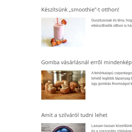
Készítsünk „smoothie”-t otthon!
Gusztusosak és tény, hogy
elkészíthetők otthon is há
Gomba vásárlásnál erről mindenképp
A fehérkalapú csiperkego
lehető legtöbb tápanyag 
úgy gombás finomságot ké
Amit a szilváról tudni lehet
Lassan-lassan közelítünk 
és a szezonális zöldségek