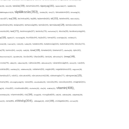
tápanyag(181),
tanulás(159),
ár(36),
tánc(26),
tanulmány(40),
tapasztalat(27),
táplálék(34),
táplálkozás(353),
lálékkiegészítő(25),
tárolás(29),
társ(27),
társadalom(50),
társaság(31),
tea(158),
tél(153),
vasz(87),
technika(46),
tej(88),
tejtermék(60),
telefon(49),
televízió(31),
terápia(92),
terhesség(96),
természet(129),
természetes(103),
ljesítmény(46),
termék(44),
test(171),
testmozgás(97),
rvezés(46),
testsúly(79),
testtartás(27),
tészta(39),
tevékenység(44),
pp(118),
tippek(27),
tisztaság(35),
tisztítás(44),
tojás(91),
torna(43),
torokfájás(32),
törődés(27),
tudatosság(115),
tudomány(106),
ténet(38),
trauma(31),
trükk(25),
tudás(30),
tudatos(46),
túlsúly(72),
tünet(139),
ra(78),
turmix(64),
túró(29),
tüdő(28),
tünetek(64),
türelem(47),
uborka(26),
újév(42),
ünnep(148),
ahasznosítás(37),
újszülött(26),
úszás(46),
Utazás(85),
Üdítő(26),
ülőmunka(27),
csora(79),
válás(24),
választás(29),
változás(48),
változatos(24),
várandósság(54),
város(24),
vas(64),
sárlás(85),
vashiány(31),
védekezés(28),
védelem(59),
vegán(48),
vegetáriánus(43),
vegyszer(28),
vércukorszint(108),
vérnyomás(125),
lemény(57),
vér(41),
vércukor(49),
vérkeringés(77),
rseny(46),
vérszegénység(34),
vese(46),
veszekedés(29),
veszély(45),
veszélyes(54),
világháló(41),
vitamin(406),
ág(34),
vírus(82),
viselkedés(86),
viszketés(30),
vita(34),
vitalitás(31),
víz(184),
aminhiány(33),
vitaminok(86),
vizsga(26),
vizsgálat(59),
zab(34),
zabkása(36),
zabpehely(36),
zöldség(304),
zsír(166),
ar(24),
zene(85),
zöldségek(32),
zsírégetés(46),
zsírsav(25)