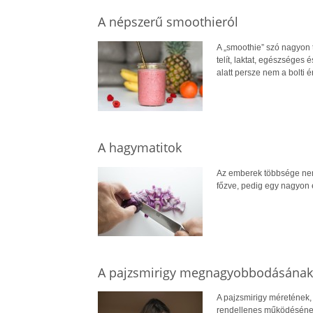
A népszerű smoothieról
A „smoothie” szó nagyon t
telít, laktat, egészséges 
alatt persze nem a bolti 
A hagymatitok
Az emberek többsége nem 
főzve, pedig egy nagyon
A pajzsmirigy megnagyobbodásának
A pajzsmirigy méretének,
rendellenes működésének