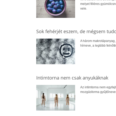
melyet filléres gyümölcs
vele.
Sok fehérjét eszem, de mégsem tudo
A három makrotápanyag, va
hírneve, a legtöbb felnő
Intimtorna nem csak anyukáknak
Az intimtorna nem egyfaj
mozgásforma gyűjtőneve é