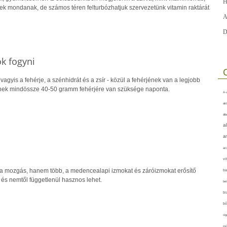
H
nek mondanak, de számos téren felturbózhatjuk szervezetünk vitamin raktárát
A
D
k fogyni
gyis a fehérje, a szénhidrát és a zsír - közül a fehérjének van a legjobb
ttnek mindössze 40-50 gramm fehérjére van szüksége naponta.
A-v
akt
áll
a
a
arc
vi
ta mozgás, hanem több, a medencealapi izmokat és záróizmokat erősítő
ba
s nemtől függetlenül hasznos lehet.
bet
bi
bő
cig
csí