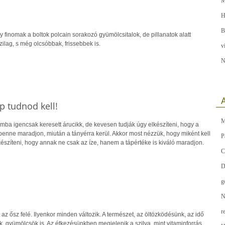
M
H
B
 finomak a boltok polcain sorakozó gyümölcsitalok, de pillanatok alatt
zilag, s még olcsóbbak, frissebbek is.
v
N
A
 tudnod kell!
M
mba igencsak keresett árucikk, de kevesen tudják úgy elkészíteni, hogy a
benne maradjon, miután a tányérra kerül. Akkor most nézzük, hogy miként kell
P
szíteni, hogy annak ne csak az íze, hanem a tápértéke is kiváló maradjon.
C
D
g
N
r
az ősz felé. Ilyenkor minden változik. A természet, az öltözködésünk, az idő
, gyümölcsök is. Az étkezésünkben megjelenik a szilva, mint vitaminforrás,