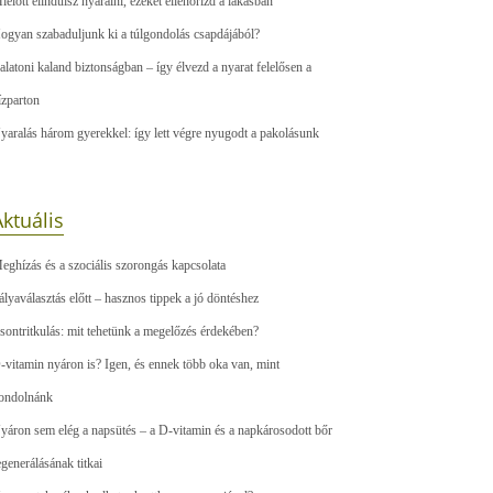
ielőtt elindulsz nyaralni, ezeket ellenőrizd a lakásban
ogyan szabaduljunk ki a túlgondolás csapdájából?
alatoni kaland biztonságban – így élvezd a nyarat felelősen a
ízparton
yaralás három gyerekkel: így lett végre nyugodt a pakolásunk
ktuális
eghízás és a szociális szorongás kapcsolata
ályaválasztás előtt – hasznos tippek a jó döntéshez
sontritkulás: mit tehetünk a megelőzés érdekében?
-vitamin nyáron is? Igen, és ennek több oka van, mint
ondolnánk
yáron sem elég a napsütés – a D-vitamin és a napkárosodott bőr
egenerálásának titkai