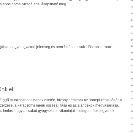
fo
lapos orvosi vizsgálattal állapítható meg.
fol
fü
glu
gy
gy
gy
gy
ójában nagyon gyakori jelenség és nem feltétlen csak idősebb korban
haj
hán
ház
hi
ho
hűt
nk el!
im
ing
üggő munkaszüneti napok esetén, bizony nemcsak az ünnepi készülődés a
szerzése, a karácsonyi menü összeállítása és az ajándékok megvásárlása,
isk
 fontos, hogy a család gyógyszerei, vitaminjai is elegendőek legyenek.
já
ka
kar
kér