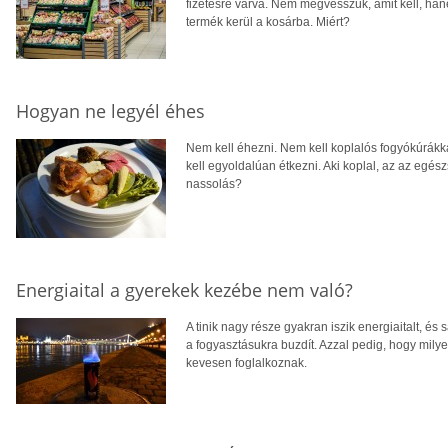
fizetésre várva. Nem megvesszük, amit kell, han
termék kerül a kosárba. Miért?
Hogyan ne legyél éhes
Nem kell éhezni. Nem kell koplalós fogyókúrákk
kell egyoldalúan étkezni. Aki koplal, az az egész
nassolás?
Energiaital a gyerekek kezébe nem való?
A tinik nagy része gyakran iszik energiaitalt, 
a fogyasztásukra buzdít. Azzal pedig, hogy mil
kevesen foglalkoznak.