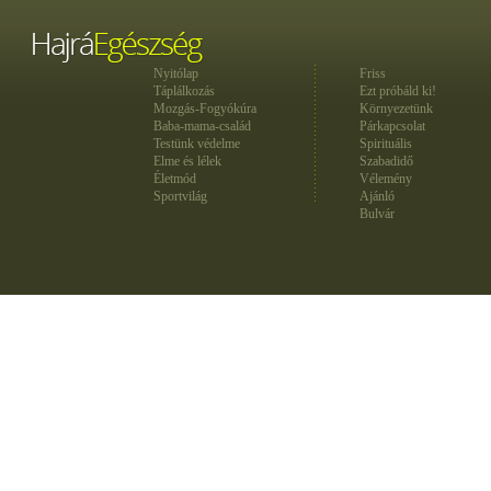
Nyitólap
Friss
Táplálkozás
Ezt próbáld ki!
Mozgás-Fogyókúra
Környezetünk
Baba-mama-család
Párkapcsolat
Testünk védelme
Spirituális
Elme és lélek
Szabadidő
Életmód
Vélemény
Sportvilág
Ajánló
Bulvár