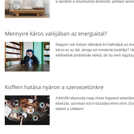
a sportoló a maximumra törekszik, például vers
Mennyire káros valójában az energiaital?
Nagyon sok helyen láthatjuk és hallhatjuk az ene
káros ez az ital, ahogy ezt mindenki beállítja? 
elélhetünk problémák nélkül, de ha nem vigyázu
Koffein hatása nyáron a szervezetünkre
A felnőtt népesség nagy része fogyaszt valamil
kávézás, azonban ezt is túlzásba lehet vinni. E
ebben a cikkben!