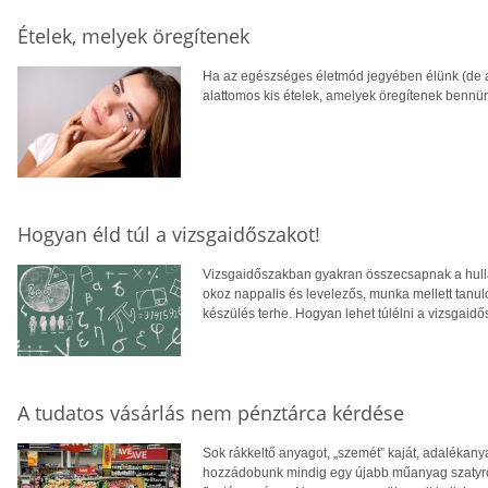
Ételek, melyek öregítenek
Ha az egészséges életmód jegyében élünk (de ak
alattomos kis ételek, amelyek öregítenek bennün
Hogyan éld túl a vizsgaidőszakot!
Vizsgaidőszakban gyakran összecsapnak a hullám
okoz nappalis és levelezős, munka mellett tanul
készülés terhe. Hogyan lehet túlélni a vizsgaid
A tudatos vásárlás nem pénztárca kérdése
Sok rákkeltő anyagot, „szemét” kaját, adalékan
hozzádobunk mindig egy újabb műanyag szatyrot,