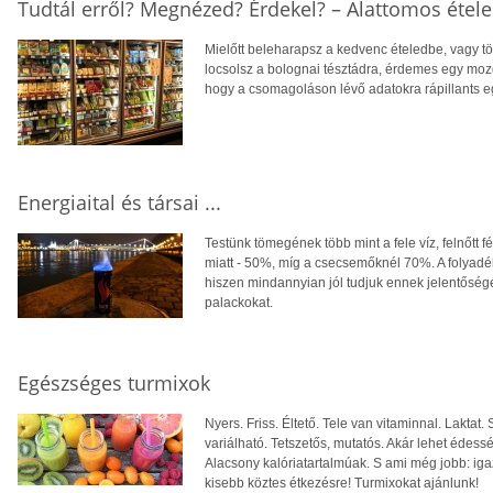
Tudtál erről? Megnézed? Érdekel? – Alattomos étele
Mielőtt beleharapsz a kedvenc ételedbe, vagy tö
locsolsz a bolognai tésztádra, érdemes egy moz
hogy a csomagoláson lévő adatokra rápillants eg
Energiaital és társai ...
Testünk tömegének több mint a fele víz, felnőtt 
miatt - 50%, míg a csecsemőknél 70%. A folyadé
hiszen mindannyian jól tudjuk ennek jelentőségét
palackokat.
Egészséges turmixok
Nyers. Friss. Éltető. Tele van vitaminnal. Laktat
variálható. Tetszetős, mutatós. Akár lehet édess
Alacsony kalóriatartalmúak. S ami még jobb: iga
kisebb köztes étkezésre! Turmixokat ajánlunk!