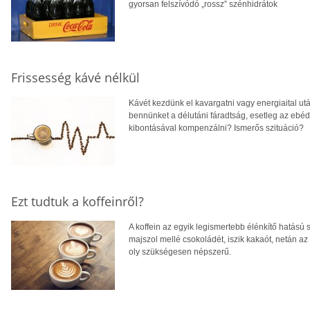
gyorsan felszívódó „rossz” szénhidrátok
Frissesség kávé nélkül
Kávét kezdünk el kavargatni vagy energiaital utá
bennünket a délutáni fáradtság, esetleg az ebéd
kibontásával kompenzálni? Ismerős szituáció?
Ezt tudtuk a koffeinről?
A koffein az egyik legismertebb élénkítő hatású sz
majszol mellé csokoládét, iszik kakaót, netán az e
oly szükségesen népszerű.