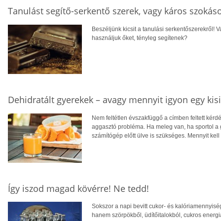
Tanulást segítő-serkentő szerek, vagy káros szokás
Beszéljünk kicsit a tanulási serkentőszerekről!
használjuk őket, tényleg segítenek?
Dehidratált gyerekek – avagy mennyit igyon egy kis
Nem feltétlen évszakfüggő a címben feltett kérdé
aggasztó probléma. Ha meleg van, ha sportol a g
számítógép előtt ülve is szükséges. Mennyit kel
Így iszod magad kövérre! Ne tedd!
Sokszor a napi bevitt cukor- és kalóriamennyiség
hanem szörpökből, üdítőitalokból, cukros energia