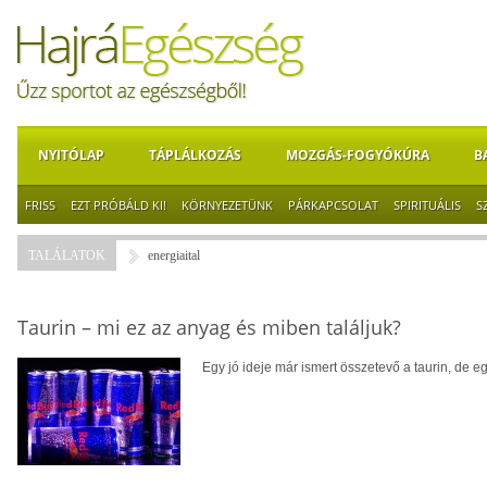
NYITÓLAP
TÁPLÁLKOZÁS
MOZGÁS-FOGYÓKÚRA
B
FRISS
EZT PRÓBÁLD KI!
KÖRNYEZETÜNK
PÁRKAPCSOLAT
SPIRITUÁLIS
S
TALÁLATOK
energiaital
Taurin – mi ez az anyag és miben találjuk?
Egy jó ideje már ismert összetevő a taurin, de 