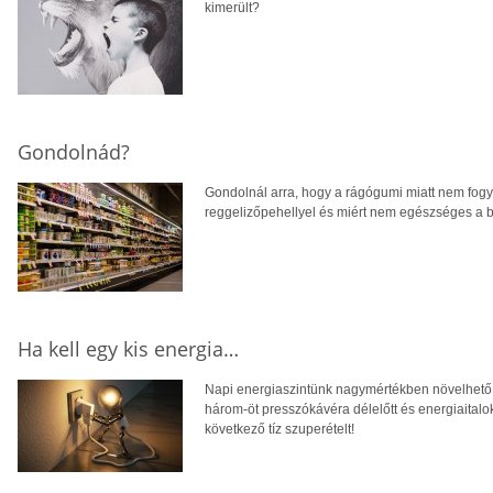
kimerült?
Gondolnád?
Gondolnál arra, hogy a rágógumi miatt nem fogys
reggelizőpehellyel és miért nem egészséges a b
Ha kell egy kis energia…
Napi energiaszintünk nagymértékben növelhető,
három-öt presszókávéra délelőtt és energiaitalok
következő tíz szuperételt!