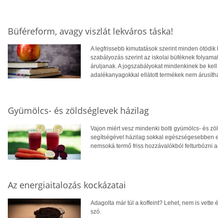
Büféreform, avagy viszlát lekváros táska!
A legfrissebb kimutatások szerint minden ötödik k
szabályozás szerint az iskolai büféknek folyamat
áruljanak. A jogszabályokat mindenkinek be kell 
adalékanyagokkal ellátott termékek nem árusíth
Gyümölcs- és zöldséglevek házilag
Vajon miért vesz mindenki bolti gyümölcs- és zö
segítségével házilag sokkal egészségesebben elk
nemsoká termő friss hozzávalókból felturbózni 
Az energiaitalozás kockázatai
Adagolta már túl a koffeint? Lehet, nem is vette
szó.