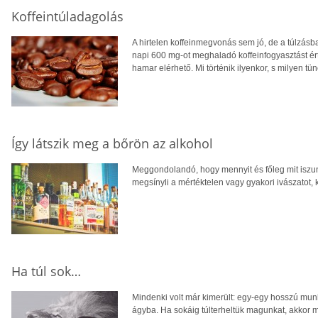
Koffeintúladagolás
A hirtelen koffeinmegvonás sem jó, de a túlzásba
napi 600 mg-ot meghaladó koffeinfogyasztást értj
hamar elérhető. Mi történik ilyenkor, s milyen tün
Így látszik meg a bőrön az alkohol
Meggondolandó, hogy mennyit és főleg mit iszun
megsínyli a mértéktelen vagy gyakori ivászatot, 
Ha túl sok…
Mindenki volt már kimerült: egy-egy hosszú mun
ágyba. Ha sokáig túlterheltük magunkat, akkor m