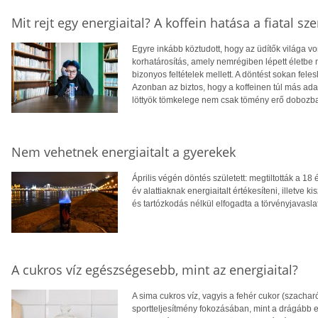
Mit rejt egy energiaital? A koffein hatása a fiatal sz
Egyre inkább köztudott, hogy az üdítők világa 
korhatárosítás, amely nemrégiben lépett életbe me
bizonyos feltételek mellett. A döntést sokan fel
Azonban az biztos, hogy a koffeinen túl más ada
löttyök tömkelege nem csak tömény erő dobozb
Nem vehetnek energiaitalt a gyerekek
Április végén döntés született: megtiltották a 18 
év alattiaknak energiaitalt értékesíteni, illetve 
és tartózkodás nélkül elfogadta a törvényjavaslat
A cukros víz egészségesebb, mint az energiaital?
A sima cukros víz, vagyis a fehér cukor (szachar
sportteljesítmény fokozásában, mint a drágább e