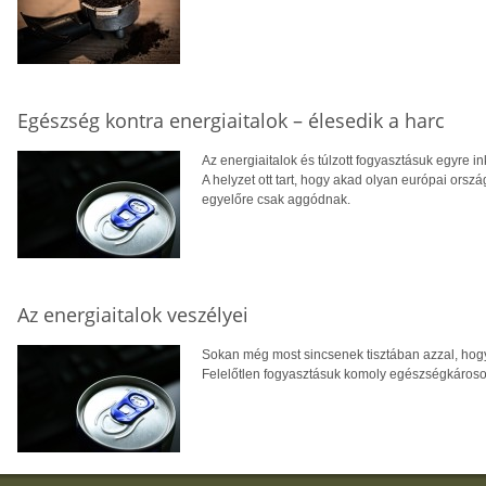
Egészség kontra energiaitalok – élesedik a harc
Az energiaitalok és túlzott fogyasztásuk egyre 
A helyzet ott tart, hogy akad olyan európai orszá
egyelőre csak aggódnak.
Az energiaitalok veszélyei
Sokan még most sincsenek tisztában azzal, hogy
Felelőtlen fogyasztásuk komoly egészségkároso