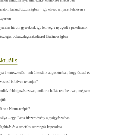
ielőtt elindulsz nyaralni, ezeket ellenőrizd a lakásban
alatoni kaland biztonságban – így élvezd a nyarat felelősen a
ízparton
yaralás három gyerekkel: így lett végre nyugodt a pakolásunk
észleges bokaszalagszakadásról általànosságban
ktuális
yári kertészkedés – mit ültessünk augusztusban, hogy ősszel és
avasszal is bőven teremjen?
uditív feldolgozási zavar, amikor a hallás rendben van, mégsem
rtjük
i az a Niann-terápia?
sálya – egy illatos fűszernövény a gyógyászatban
eghízás és a szociális szorongás kapcsolata