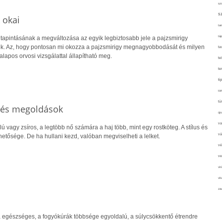
sz
s
 okai
tan
táp
 tapintásának a megváltozása az egyik legbiztosabb jele a pajzsmirigy
. Az, hogy pontosan mi okozza a pajzsmirigy megnagyobbodását és milyen
ta
lapos orvosi vizsgálattal állapítható meg.
te
te
ti
tör
tú
 és megoldások
újr
va
ú vagy zsíros, a legtöbb nő számára a haj több, mint egy rostköteg. A stílus és
vá
hetősége. De ha hullani kezd, valóban megviselheti a lelket.
vé
ve
vir
vit
zav
 egészséges, a fogyókúrák többsége egyoldalú, a súlycsökkentő étrendre