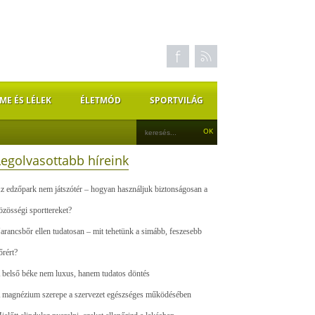
ME ÉS LÉLEK
ÉLETMÓD
SPORTVILÁG
Legolvasottabb híreink
z edzőpark nem játszótér – hogyan használjuk biztonságosan a
özösségi sporttereket?
arancsbőr ellen tudatosan – mit tehetünk a simább, feszesebb
őrért?
 belső béke nem luxus, hanem tudatos döntés
 magnézium szerepe a szervezet egészséges működésében