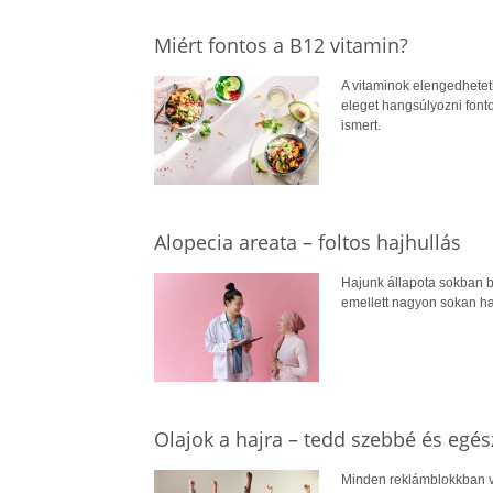
Miért fontos a B12 vitamin?
A vitaminok elengedhetet
eleget hangsúlyozni font
ismert.
Alopecia areata – foltos hajhullás
Hajunk állapota sokban b
emellett nagyon sokan haj
Olajok a hajra – tedd szebbé és egé
Minden reklámblokkban v