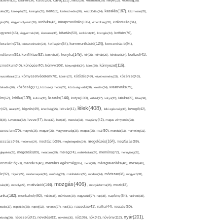
kávé(125),
ácsonyfa(25),
karantén(34),
káros(53),
keksz(29),
kellemetlen(29),
kenyér(32),
képesség(28),
kezelés(167),
dés(31),
kerékpár(25),
keringés(26),
kert(52),
kertészkedés(26),
készülődés(24),
kézmosás(28),
kikapcsolódás(106),
gés(25),
kiegyensúlyozott(26),
kihívás(43),
kimerültség(31),
kirándulás(84),
sgyerek(45),
kisgyermek(34),
kismama(38),
kitartás(50),
kockázat(34),
kocogás(24),
koffein(76),
kommunikáció(124),
koncentráció(94),
leszterin(76),
koleszterinszint(24),
kollagén(54),
konyha(149),
nditerem(51),
konfliktus(52),
kontroll(28),
kór(25),
kórház(29),
kórokozó(24),
kortizol(41),
könyv(106),
környezet(116),
zmetikum(40),
köhögés(40),
könyvajánló(24),
köret(30),
nyezetbarát(31),
környezetvédelem(78),
köröm(27),
kötődés(49),
következmény(33),
közérzet(43),
lekedés(26),
közösség(71),
közösségi média(27),
közösségi oldal(38),
kreatív(34),
kreativitás(79),
kritika(139),
kutatás(144),
kutya(100),
ém(62),
kultúra(36),
külföld(27),
kütyü(33),
lakás(65),
látás(34),
lélek(408),
z(42),
lazac(24),
légzés(49),
lehetőség(25),
lekvár(41),
lelki egészség(33),
levegő(42),
él(28),
Levendula(32),
leves(47),
lista(32),
liszt(36),
macska(33),
magány(42),
magas vérnyomás(28),
gnézium(70),
magvak(25),
magyar(25),
Magyarország(28),
magzat(25),
máj(60),
mandula(33),
marketing(31),
megelőzés(164),
sszázs(45),
medence(24),
meditáció(89),
megbetegedés(24),
megfázás(89),
glepetés(28),
megoldás(89),
melatonin(29),
meleg(74),
mellékhatás(24),
memória(72),
mennyiség(26),
nstruáció(50),
mentális(48),
mentális egészség(86),
menü(28),
méregtelenítés(48),
mese(40),
z(92),
migrén(27),
mindennapok(34),
minőség(33),
mobiltelefon(27),
modern(24),
módszer(68),
mogyoró(31),
mozgás(406),
motiváció(144),
sás(31),
mosoly(27),
mozgásforma(25),
mozi(42),
nka(182),
munkahely(92),
műtét(38),
művészet(29),
nagyszülő(27),
nap(35),
napfény(54),
napirend(35),
pozás(37),
napsütés(38),
naptej(32),
narancs(27),
nasi(31),
nassolás(41),
nátha(44),
negatív(50),
nyár(201),
nő(106),
növény(112),
hézség(36),
népszerű(42),
nevelés(83),
nevetés(30),
nők(42),