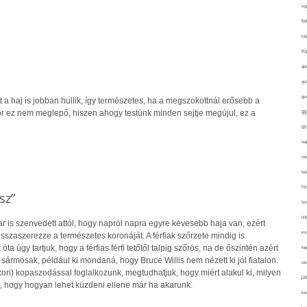
fo
fo
fol
fü
glu
gy
gy
t a haj is jobban hullik, így természetes, ha a megszokottnál erősebb a
gy
or ez nem meglepő, hiszen ahogy testünk minden sejtje megújul, ez a
gy
haj
hán
ház
hi
sz”
ho
hűt
ar is szenvedett attól, hogy napról napra egyre kevesebb haja van, ezért
im
isszaszerezze a természetes koronáját. A férfiak szőrzete mindig is
 úgy tartjuk, hogy a férfias férfi tetőtől talpig szőrös, na de őszintén azért
ing
k sármosak, például ki mondaná, hogy Bruce Willis nem nézett ki jól fiatalon.
isk
kori) kopaszodással foglalkozunk, megtudhatjuk, hogy miért alakul ki, milyen
já
s, hogy hogyan lehet küzdeni ellene már ha akarunk.
ka