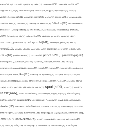
nyugalom(102),
aralás(90),
nyári szünet(27),
nyelv(26),
nyomelem(33),
nyugtató(29),
nyújtás(45),
afigyelés(52),
ok(36),
okostelefon(57),
oktatás(40),
olaj(50),
olajos magvak(34),
olcsó(33),
olvasás(101),
orvos(164),
ívaolaj(42),
omega-3(31),
online(52),
orrfolyás(24),
orvostudomány(26),
thon(111),
önbizalom(122),
óvoda(26),
öltözködés(35),
önállóság(27),
önbecsülés(36),
önbizalomhiány(28),
önismeret(113),
értékelés(44),
önfejlesztés(59),
önkifejezés(26),
öregedés(46),
öröm(69),
z(109),
őszinteség(34),
ötlet(37),
pajzsmirigy(53),
pakolás(30),
panasz(25),
paprika(28),
pár(27),
párkapcsolat(241),
radicsom(52),
páratartalom(27),
pattanás(30),
pénz(74),
piac(27),
ihenés(210),
pizza(25),
pollen(32),
popcorn(35),
por(26),
pozitív(83),
prevenció(25),
probiotikum(37),
psziché(290),
pszichológia(230),
obléma(142),
problémamegoldás(27),
program(60),
recept(131),
zichológus(67),
puffadás(34),
pulzus(45),
rák(69),
reakció(33),
reflux(31),
generáció(46),
regenerálódás(28),
reggel(39),
reggeli(89),
reklám(39),
relaxáció(81),
rendszer(24),
Rost(131),
ndszeres(41),
rizs(34),
rozmaring(24),
rugalmasság(24),
ruha(42),
rutin(47),
sajt(67),
segítség(100),
séta(107),
láta(78),
sejt(27),
sérülés(58),
siker(67),
sírás(27),
smink(37),
só(70),
sport(528),
ozat(33),
sör(26),
spenót(27),
spiritualitás(28),
spórolás(37),
sportoló(31),
strand(35),
tressz(446),
sütemény(94),
stresszkezelés(53),
stresszoldás(34),
súly(25),
súlyzó(24),
szabadidő(142),
tés(91),
sütőtök(25),
szabadság(47),
szabály(25),
szabályok(24),
szájhigiénia(24),
akember(140),
szakítás(27),
Számítógép(46),
száraz(24),
szédülés(35),
székrekedés(25),
Szem(54),
Szénhidrát(181),
emélyiség(94),
szerelem(156),
szemét(32),
szépség(52),
szépségápolás(26),
szervezet(306),
zeretet(207),
szex(27),
szexualitás(25),
szezon(34),
szilveszter(48),
szív(109),
n(28),
színek(36),
szívbetegség(32),
szocializáció(30),
szódabikarbóna(35),
szokás(79),