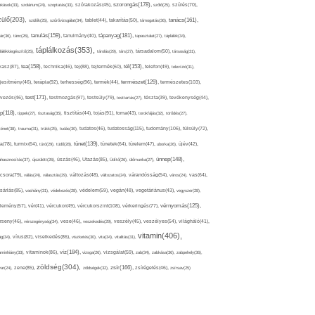
szorongás(178),
okások(33),
szolárium(24),
szoptatás(33),
szórakozás(45),
szőlő(25),
szülés(70),
zülő(203),
tanács(161),
szülők(25),
szűrővizsgálat(34),
tablet(44),
takarítás(50),
támogatás(36),
tápanyag(181),
tanulás(159),
ár(36),
tánc(26),
tanulmány(40),
tapasztalat(27),
táplálék(34),
táplálkozás(353),
lálékkiegészítő(25),
tárolás(29),
társ(27),
társadalom(50),
társaság(31),
tea(158),
tél(153),
vasz(87),
technika(46),
tej(88),
tejtermék(60),
telefon(49),
televízió(31),
terápia(92),
terhesség(96),
természet(129),
természetes(103),
ljesítmény(46),
termék(44),
test(171),
testmozgás(97),
rvezés(46),
testsúly(79),
testtartás(27),
tészta(39),
tevékenység(44),
pp(118),
tippek(27),
tisztaság(35),
tisztítás(44),
tojás(91),
torna(43),
torokfájás(32),
törődés(27),
tudatosság(115),
tudomány(106),
ténet(38),
trauma(31),
trükk(25),
tudás(30),
tudatos(46),
túlsúly(72),
tünet(139),
ra(78),
turmix(64),
túró(29),
tüdő(28),
tünetek(64),
türelem(47),
uborka(26),
újév(42),
ünnep(148),
ahasznosítás(37),
újszülött(26),
úszás(46),
Utazás(85),
Üdítő(26),
ülőmunka(27),
csora(79),
válás(24),
választás(29),
változás(48),
változatos(24),
várandósság(54),
város(24),
vas(64),
sárlás(85),
vashiány(31),
védekezés(28),
védelem(59),
vegán(48),
vegetáriánus(43),
vegyszer(28),
vércukorszint(108),
vérnyomás(125),
lemény(57),
vér(41),
vércukor(49),
vérkeringés(77),
rseny(46),
vérszegénység(34),
vese(46),
veszekedés(29),
veszély(45),
veszélyes(54),
világháló(41),
vitamin(406),
ág(34),
vírus(82),
viselkedés(86),
viszketés(30),
vita(34),
vitalitás(31),
víz(184),
aminhiány(33),
vitaminok(86),
vizsga(26),
vizsgálat(59),
zab(34),
zabkása(36),
zabpehely(36),
zöldség(304),
zsír(166),
ar(24),
zene(85),
zöldségek(32),
zsírégetés(46),
zsírsav(25)