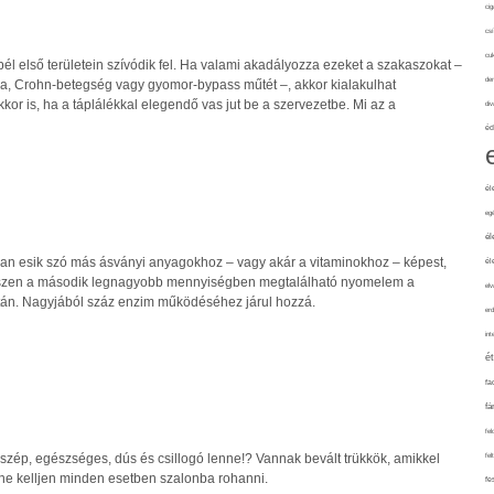
cig
csí
cuk
l első területein szívódik fel. Ha valami akadályozza ezeket a szakaszokat –
de
kia, Crohn-betegség vagy gyomor-bypass műtét –, akkor kialakulhat
kkor is, ha a táplálékkal elegendő vas jut be a szervezetbe. Mi az a
div
éd
él
eg
él
ábban esik szó más ásványi anyagokhoz – vagy akár a vitaminokhoz – képest,
él
hiszen a második legnagyobb mennyiségben megtalálható nyomelem a
elv
tán. Nagyjából száz enzim működéséhez járul hozzá.
erd
int
é
fa
fá
fel
fel
 szép, egészséges, dús és csillogó lenne!? Vannak bevált trükkök, amikkel
 ne kelljen minden esetben szalonba rohanni.
fe