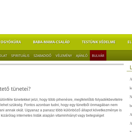
FOGYÓKÚRA
BABA-MAMA-CSALÁD
TESTÜNK VÉDELME
EL
OLAT
SPIRITUÁLIS
SZABADIDŐ
VÉLEMÉNY
AJÁNLÓ
BULVÁR
A
tető tünetei?
k
N
lönféle tünetekkel jelzi, hogy több pihenésre, megfelelőbb folyadékbevitelre
a lehet szükség. Fontos azonban tudni, hogy egy tünetből önmagában nem
b
tani annak okát. Ugyanaz a panasz több különböző állapot következménye is
A
kizárólag internetes listák alapján vitaminhiányt vagy betegséget
A