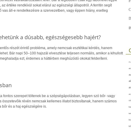
P
 az értéke rendkívül sokat elárul az egészségi állapotról. A ferritin segít
C
 vas áll-e rendelkezésre a szervezetben, vagy éppen hiány, esetleg
D
g
tehetünk a dúsabb, egészségesebb hajért?
elentős részét érintő probléma, amely nemcsak esztétikai kérdés, hanem
lehet. Bár napi 50–100 hajszál elvesztése teljesen normális, amikor a kihullott
meghaladja ezt, érdemes a háttérben meghúzódó okokat felderíteni.
A-v
akt
áll
a
ásban
a
arc
ta fontos szerepet töltenek be a szépségápolásban, legyen szó bőr- vagy
s összetevőik révén nemcsak kellemes illatot biztosítanak, hanem számos
vi
a bőr és a haj egészségére is.
ba
bet
bi
bő