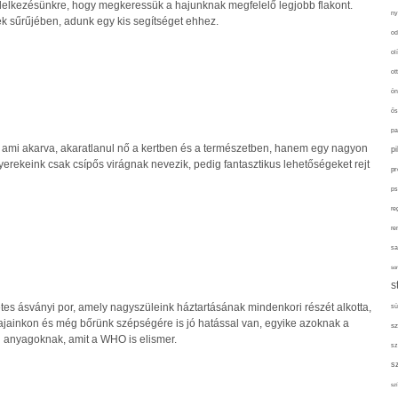
delkezésünkre, hogy megkeressük a hajunknak megfelelő legjobb flakont.
ny
ek sűrűjében, adunk egy kis segítséget ehhez.
od
ol
ot
ön
ős
pa
ami akarva, akaratlanul nő a kertben és a természetben, hanem egy nagyon
p
erekeink csak csípős virágnak nevezik, pedig fantasztikus lehetőségeket rejt
pr
ps
re
re
sa
sor
s
tes ásványi por, amely nagyszüleink háztartásának mindenkori részét alkotta,
sü
ajainkon és még bőrünk szépségére is jó hatással van, egyike azoknak a
sz
 anyagoknak, amit a WHO is elismer.
sz
s
szí