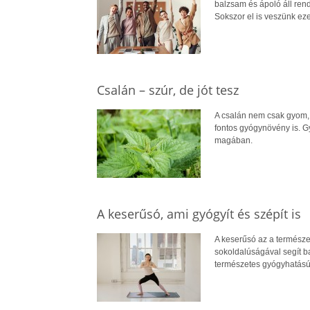
balzsam és ápoló áll ren
Sokszor el is veszünk ez
Csalán – szúr, de jót tesz
A csalán nem csak gyom, 
fontos gyógynövény is. Gy
magában.
A keserűsó, ami gyógyít és szépít is
A keserűsó az a természe
sokoldalúságával segít b
természetes gyógyhatású