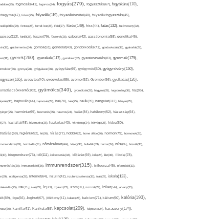
fogyás(279),
fogyókúra(178),
gadalom(25),
fogmosás(41),
fogorvos(24),
fogyasztás(67),
folyadék(119),
khagyma(47),
folsav(25),
folyadékbevitel(40),
folyadékfogyasztás(45),
főzés(149),
futás(132),
yadékpótlás(29),
fontos(25),
forralt bor(26),
Föld(27),
friss(44),
futóverseny(32),
ggőség(112),
fürdő(26),
fűszer(79),
fűszerek(28),
gabona(42),
gasztronómia(58),
genetika(45),
tén(32),
gluténmentes(34),
gomba(53),
gondolat(43),
gondolkodás(71),
gondoskodás(33),
gyakorlat(29),
gyerek(260),
gyermek(179),
gyerekek(117),
ász(31),
gyerekkor(32),
gyereknevelés(83),
gyógynövény(150),
ermekkor(36),
gyertya(28),
gyógyászat(36),
gyógyítás(69),
gyógymód(50),
ógyszer(165),
gyulladás(126),
gyógytea(40),
gyógyulás(85),
gyomor(62),
Gyömbér(66),
gyümölcs(340),
ulladáscsökkentő(103),
gyümölcslé(28),
hagyma(28),
hagyomány(36),
haj(85),
hangulat(112),
ápolás(36),
hajhullás(44),
hajmosás(24),
hal(70),
hála(25),
halál(39),
hányás(25),
yinger(25),
harmónia(69),
hasmenés(35),
hasznos(24),
hatás(84),
hatékony(52),
házasság(64),
i(27),
háziállat(48),
házimunka(28),
háztartás(43),
hétköznap(24),
hétvége(25),
hideg(80),
dratálás(69),
higiénia(52),
hit(26),
hízás(77),
hobbi(62),
home office(26),
hormon(79),
hormonok(25),
rmonrendszer(24),
hozzáállás(31),
hőmérséklet(44),
hőség(36),
hulladék(33),
humor(24),
hús(86),
húsvét(36),
idő(111),
ő(30),
idegrendszer(75),
időbeosztás(32),
időjárás(69),
idős(24),
illat(30),
illóolaj(78),
immunrendszer(315),
munerősítés(30),
immunerősítő(36),
influenza(45),
információ(33),
iskola(123),
er(29),
intelligencia(28),
internet(64),
inzulin(42),
inzulinrezisztencia(35),
írás(27),
olakezdés(25),
ital(75),
ivás(27),
íz(39),
izgalom(27),
izom(91),
izomzat(24),
ízület(54),
járvány(35),
kalória(193),
ték(89),
jóga(56),
Joghurt(67),
jótékony(41),
kaland(28),
kalcium(71),
kálium(50),
kapcsolat(209),
karácsony(174),
masz(30),
kamilla(41),
Kánikula(59),
káposzta(24),