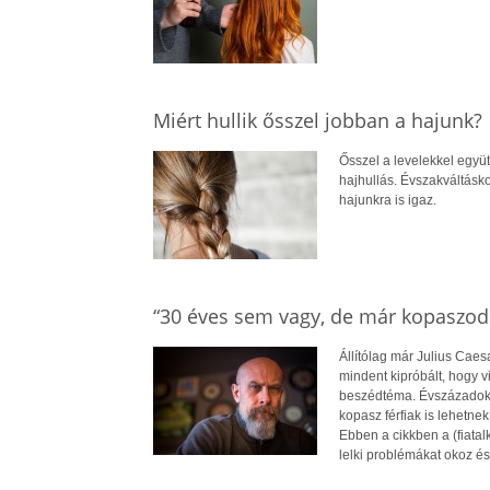
Miért hullik ősszel jobban a hajunk?
Ősszel a levelekkel együt
hajhullás. Évszakváltásk
hajunkra is igaz.
“30 éves sem vagy, de már kopaszod
Állítólag már Julius Caes
mindent kipróbált, hogy v
beszédtéma. Évszázadok óta
kopasz férfiak is lehetne
Ebben a cikkben a (fiatal
lelki problémákat okoz é