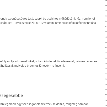
kar
kér
kié
ki
lenek az egészséges testi, szervi és pszichés működésünkhöz, nem lehet
ko
osságukat. Egyik ezek közül a B12 vitamin, aminek sokféle jótékony hatása
ko
ko
kör
köz
kr
lá
lev
efolyásolja a kinézetünket, sokan küzdenek töredezéssel, zsírosodással és
ma
hullással, melyekre érdemes tünetként is figyelni.
ma
me
me
mé
mo
szségesebbé
mu
na
an legalább egy szépségápolási termék reklámja, rengeteg sampon,
ne