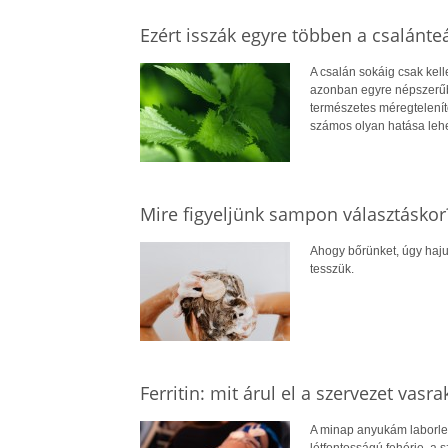
Ezért isszák egyre többen a csalánte
A csalán sokáig csak kel
azonban egyre népszerűbb
természetes méregtelenítő
számos olyan hatása lehe
Mire figyeljünk sampon választáskor
Ahogy bőrünket, úgy hajun
tesszük.
Ferritin: mit árul el a szervezet vasra
A minap anyukám laborlele
létfontosságú fehérje, a s