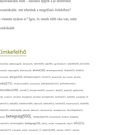
ályaválasztás előtt – hasznos tippek a jó döntéshez
sontritkulás: mit tehetünk a megelőzés érdekében?
-vitamin nyáron is? Igen, és ennek több oka van, mint
ondolnánk
Címkefelhő
ajándék(95),
itamin(36),
adalékanyag(28),
adomány(26),
advent(40),
agy(80),
agyműködés(27),
akció(39),
alkohol(182),
ivitás(30),
alapanyag(30),
alkalmazás(28),
alkoholfogyasztás(36),
állapot(43),
állat(54),
allergia(122),
attartás(33),
állóképesség(42),
Alma(72),
almaecet(26),
aloe vera(33),
álom(34),
lvás(272),
alvászavar(66),
aminosav(33),
antibakteriális(42),
antibiotikum(47),
ntioxidáns(199),
anyagcsere(99),
anya(67),
anyuka(27),
apa(42),
ápolás(29),
applikáció(26),
ásványi anyag(111),
(29),
arcbőr(27),
ásványi anyagok(40),
asztma(47),
autó(46),
avokádó(36),
B-
tamin(41),
baba(82),
baktérium(89),
balaton(34),
baleset(51),
banán(53),
bántalmazás(24),
barát(48),
rátok(50),
barátság(58),
béke(29),
bélflóra(37),
bélrendszer(33),
bemelegítés(24),
beszélgetés(61),
betegség(550),
eg(34),
betegségek(39),
bevásárlás(28),
bicikli(25),
biológia(25),
bőr(221),
boldogság(125),
zalom(41),
biztonság(66),
bolt(31),
bor(36),
borogatás(28),
böjt(27),
C-vitamin(120),
rápolás(70),
brokkoli(29),
buli(24),
bűntudat(32),
cékla(28),
cél(57),
célok(30),