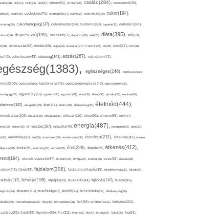
család(284),
aretta(38),
cikk(24),
Cink(24),
cipő(37),
citrom(61),
citromfű(26),
csecsemő(45),
cukor(194),
pés(26),
csoki(35),
csokoládé(71),
csomagolás(24),
csont(33),
csontritkulás(36),
cukorbetegség(137),
orbeteg(25),
cukormentes(69),
D-vitamin(53),
daganat(36),
dekoráció(41),
diéta(395),
depresszió(199),
mencia(34),
desszert(67),
diagnózis(28),
diák(24),
dió(50),
dohányzás(92),
at(38),
döntés(58),
drága(26),
duzzanat(27),
E-vitamin(25),
eb(26),
ebéd(57),
ecet(38),
edzés(267),
édesség(141),
es(42),
édesítőszer(43),
edzőterem(42),
egészség(1383),
egészséges(246),
egészséges
etmód(100),
egészséges táplálkozás(45),
egészségmegőrzés(43),
egészségtelen(32),
észségügy(27),
egyensúly(63),
egyetem(30),
egyszerű(31),
éhes(30),
éhség(38),
éjszaka(33),
ekcéma(26),
életmód(444),
elmiszer(142),
élet(114),
elengedés(29),
életkor(30),
életminőség(30),
etmódváltás(109),
elhízás(110),
elme(93),
életvitel(28),
elfogadás(30),
élmény(55),
előny(37),
energia(487),
emésztés(167),
árás(32),
ember(38),
empátia(43),
Energiaital(29),
eper(30),
érzelem(211),
ő(36),
eredmény(47),
erő(36),
érrendszer(36),
érzékenység(36),
érzelmek(42),
érzelmi
étkezés(412),
étel(228),
elligencia(28),
érzés(39),
esemény(27),
eszköz(28),
ételek(39),
trend(194),
evés(92),
étrendkiegészítő(47),
étterem(24),
étvágy(34),
Európa(28),
évszak(28),
fájdalom(308),
cebook(42),
fahéj(43),
fájdalomcsillapító(39),
fáradékonyság(30),
fáradt(28),
fehérje(198),
radtság(117),
fejfájás(93),
fejlődés(143),
fejlesztés(44),
feladat(46),
félelem(115),
dolgozás(24),
felelősség(62),
felnőtt(66),
felszívódás(56),
féltékenység(26),
fertőzés(101),
töltődés(29),
fenntarthatóság(29),
fény(36),
fényvédelem(28),
férfi(86),
fertőtlenítés(31),
film(111),
szültség(82),
fiatal(39),
figyelem(69),
finom(26),
fitt(34),
fittség(34),
fizikai(25),
fog(51),