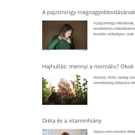
A pajzsmirigy megnagyobbodásának
A pajzsmirigy méretének,
rendellenes működésének
kezelés szükséges, csak a
Hajhullás: mennyi a normális? Okok
Hosszú, rövid, vastag szál
személyiség kifejezési le
Diéta és a vitaminhiány
Sajnos nem minden diéta