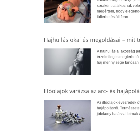
soraként találkoznak vele,
megérteni, hogy elegendő
túlterhelés áll fenn.
Hajhullás okai és megoldásai – mit 
A hajhullás a lakosság j
érzelmileg is megterhelő 
haj mennyisége tartósan 
Illóolajok varázsa az arc- és hajápol
Az illóolajok évezredek ó
hajápolásról. Természete
jótékony hatással bírnak 