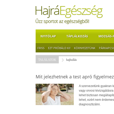
NYITÓLAP
TÁPLÁLKOZÁS
MOZGÁS-
FRISS
EZT PRÓBÁLD KI!
KÖRNYEZETÜNK
PÁRKAPCS
TALÁLATOK
hajhullás
Mit jelezhetnek a test apró figyelmez
A szervezetünk gyakran kü
vagy orvosi kivizsgálásr
lehet biztosan megállapí
lehet, ezért nem érdemes 
diagnosztizálni.