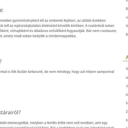
M
át
B
v
lemetlen gyomnövényként élt az emberek fejében, az utóbbi években
 lett az egészségtudatos életmódot követők körében. A csalánteát sokan
N
ként, vízhajtóként és általános erősítőként fogyasztják. Bár nem csodaszer,
R
t, amely miatt sokan beépítik a mindennapjaikba.
A
?
N
kat is illik tisztán tartanunk, de nem mindegy, hogy azt milyen samponnal
t
A
é
M
ktárairól?
Z
M
tét elemezgettük, melyben a ferritin érték nem volt rendben, ami egy
zervezet vasraktározásáért felel. Bár a legtöbben csak egy laborlelet egyik