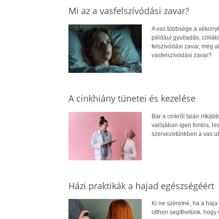
Mi az a vasfelszívódási zavar?
A vas többsége a vékonybé
például gyulladás, cöliá
felszívódási zavar, még a
vasfelszívódási zavar?
A cinkhiány tünetei és kezelése
Bár a cinkről talán ritk
valójában igen fontos, 
szervezetünkben a vas u
Házi praktikák a hajad egészségéért
Ki ne szeretné, ha a haja
otthon segíthetünk, hogy