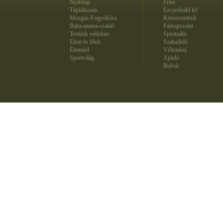
Nyitólap
Friss
Táplálkozás
Ezt próbáld ki!
Mozgás-Fogyókúra
Környezetünk
Baba-mama-család
Párkapcsolat
Testünk védelme
Spirituális
Elme és lélek
Szabadidő
Életmód
Vélemény
Sportvilág
Ajánló
Bulvár