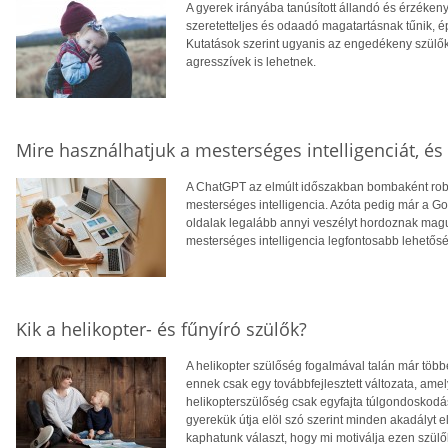
A gyerek irányába tanúsított állandó és érzéken
szeretetteljes és odaadó magatartásnak tűnik, 
Kutatások szerint ugyanis az engedékeny szülők
agresszívek is lehetnek.
Mire használhatjuk a mesterséges intelligenciát, és
A ChatGPT az elmúlt időszakban bombaként robb
mesterséges intelligencia. Azóta pedig már a Go
oldalak legalább annyi veszélyt hordoznak magu
mesterséges intelligencia legfontosabb lehetősé
Kik a helikopter- és fűnyíró szülők?
A helikopter szülőség fogalmával talán már többe
ennek csak egy továbbfejlesztett változata, ame
helikopterszülőség csak egyfajta túlgondoskodás
gyerekük útja elöl szó szerint minden akadályt e
kaphatunk választ, hogy mi motiválja ezen szül