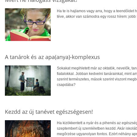
Ha te is hajlamos vagy arra, hogy a teendőidet 
téve, akkor van számodra egy rossz hírem: jobb l
A tanárok és az apa(anya)-komplexus
Sokakat megihletett már az oktatók, nevelők, tan
fiatalokkal. Jobban kedvelni tanárainkat, mint 
szerint természetes, mások szerint viszont meg
csapdába?
Kezdd az új tanévet egészségesen!
Ha kizökkentett a nyár és a pihenés az egészségr
szeptembert új szemléletben kezdd. Akár iskolá
megőrzése ugyanolyan fontos. Ezért néhány apró 