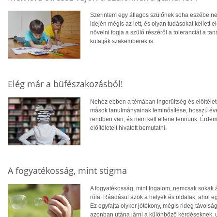
Szerintem egy átlagos szülőnek soha eszébe nem
idején mégis az lett, és olyan tudásokat kellett
növelni fogja a szülő részéről a toleranciát a 
kutatják szakemberek is.
Elég már a büfészakozásból!
Nehéz ebben a témában ingerültség és előítélet
mások tanulmányainak leminősítése, hosszú évek 
rendben van, és nem kell ellene tennünk. Érdem
előítéleteit hivatott bemutatni.
A fogyatékosság, mint stigma
A fogyatékosság, mint fogalom, nemcsak sokak ál
róla. Ráadásul azok a helyek és oldalak, ahol eg
Ez egyfajta olykor jótékony, mégis rideg távol
azonban utána járni a különböző kérdéseknek, u