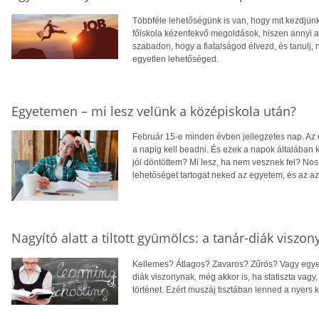
Többféle lehetőségünk is van, hogy mit kezdjün
főiskola kézenfekvő megoldások, hiszen annyi a 
szabadon, hogy a fiatalságod élvezd, és tanulj,
egyetlen lehetőséged.
Egyetemen – mi lesz velünk a középiskola után?
Február 15-e minden évben jellegzetes nap. Az é
a napig kell beadni. És ezek a napok általában 
jól döntöttem? Mi lesz, ha nem vesznek fel? Nos,
lehetőséget tartogat neked az egyetem, és az azon
Nagyító alatt a tiltott gyümölcs: a tanár-diák viszon
Kellemes? Átlagos? Zavaros? Zűrös? Vagy egyene
diák viszonynak, még akkor is, ha statiszta vagy
történet. Ezért muszáj tisztában lenned a nyers