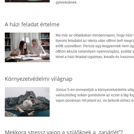
gyereküknek.
A házi feladat értelme
Ma már az oktatásban mindennapos, hogy házi f
ilyesmi feladatot az iskola után otthon kell me
előtti szünetben. Persze egy kisgyermek nem úgy 
otthon készül valamilyen nyelvvizsgára, ezáltal 
lehet a házi feladat izgalmas, kreatív és hasznos
Környezetvédelmi világnap
Június 5-én ünnepeljük a környezetvédelmi vil
valószínűleg sokan gondolunk az ezzel a tág f
vajon pontosan mit jelent ez, mi tartozik ehhe
Mekkora stressz vajon a szülőknek a „tanárlét”?