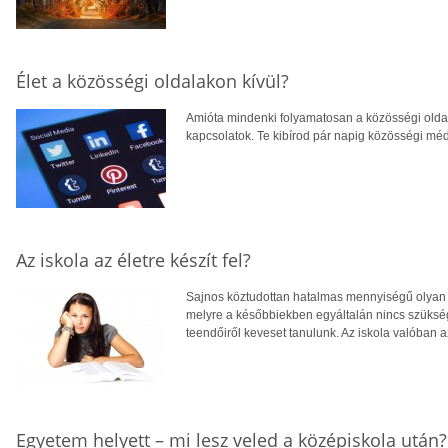
Élet a közösségi oldalakon kívül?
Amióta mindenki folyamatosan a közösségi olda
kapcsolatok. Te kibírod pár napig közösségi méd
Az iskola az életre készít fel?
Sajnos köztudottan hatalmas mennyiségű olyan t
melyre a későbbiekben egyáltalán nincs szükség
teendőiről keveset tanulunk. Az iskola valóban az
Egyetem helyett – mi lesz veled a középiskola után?