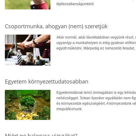
tájékozatlanságunkból.
Csoportmunka, ahogyan (nem) szeretjük
Akár normál, akár távoktatásban vegyünk részt, 
ugyanígy a munkahelyen is elég gyakran előford
együtt működni. Márpedig ez nehezebb feladat,
Egyetem környezettudatosabban
Egyetemistának lenni önmagában is egy kihívás.
nehézséggel. Sokan ilyenkor egyáltalán nem figy
és környezetük egészségéért. A környezetünk vé
megváltoznunk.
Miért ne halogass vizsgákat?