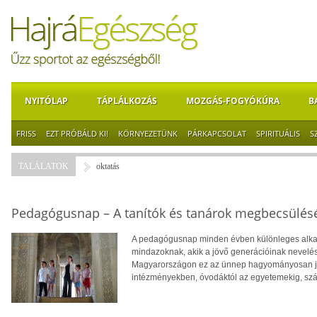
NYITÓLAP
TÁPLÁLKOZÁS
MOZGÁS-FOGYÓKÚRA
B
FRISS
EZT PRÓBÁLD KI!
KÖRNYEZETÜNK
PÁRKAPCSOLAT
SPIRITUÁLIS
S
TALÁLATOK
oktatás
Pedagógusnap – A tanítók és tanárok megbecsülé
A pedagógusnap minden évben különleges alkalom
mindazoknak, akik a jövő generációinak nevelé
Magyarországon ez az ünnep hagyományosan jún
intézményekben, óvodáktól az egyetemekig, s