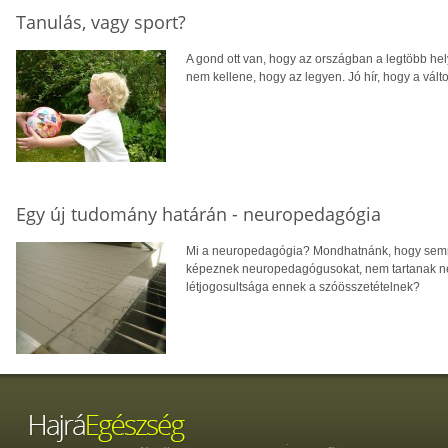
Tanulás, vagy sport?
A gond ott van, hogy az országban a legtöbb he
nem kellene, hogy az legyen. Jó hír, hogy a vál
Egy új tudomány határán - neuropedagógia
Mi a neuropedagógia? Mondhatnánk, hogy semmi
képeznek neuropedagógusokat, nem tartanak neu
létjogosultsága ennek a szóösszetételnek?