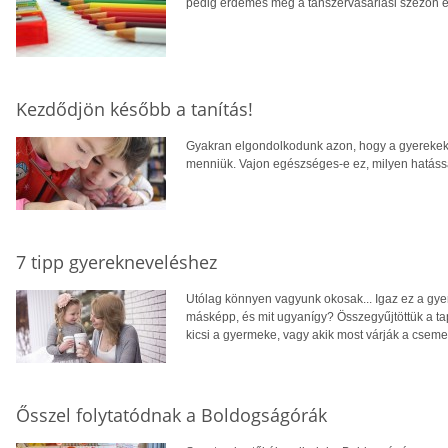
pedig érdemes még a tanszervásárlási szezon e
Kezdődjön később a tanítás!
Gyakran elgondolkodunk azon, hogy a gyerekekne
menniük. Vajon egészséges-e ez, milyen hatással
7 tipp gyerekneveléshez
Utólag könnyen vagyunk okosak... Igaz ez a gyer
másképp, és mit ugyanígy? Összegyűjtöttük a ta
kicsi a gyermeke, vagy akik most várják a cseme
Ősszel folytatódnak a Boldogságórák