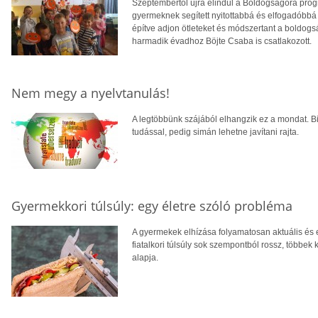
Szeptembertől újra elindul a Boldogságóra pro
gyermeknek segített nyitottabbá és elfogadóbbá vá
építve adjon ötleteket és módszertant a boldogs
harmadik évadhoz Böjte Csaba is csatlakozott.
Nem megy a nyelvtanulás!
A legtöbbünk szájából elhangzik ez a mondat. B
tudással, pedig simán lehetne javítani rajta.
Gyermekkori túlsúly: egy életre szóló probléma
A gyermekek elhízása folyamatosan aktuális és e
fiatalkori túlsúly sok szempontból rossz, több
alapja.