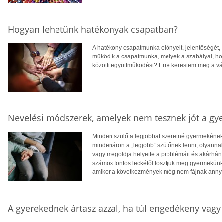
Hogyan lehetünk hatékonyak csapatban?
A hatékony csapatmunka előnyeit, jelentőségét, 
működik a csapatmunka, melyek a szabályai, ho
közötti együttműködést? Erre kerestem meg a vá
Nevelési módszerek, amelyek nem tesznek jót a g
Minden szülő a legjobbat szeretné gyermekének
mindenáron a „legjobb“ szülőnek lenni, olyanna
vagy megoldja helyette a problémáit és akárhánys
számos fontos leckétől fosztjuk meg gyermekün
amikor a következmények még nem fájnak annyira
A gyerekednek ártasz azzal, ha túl engedékeny vagy