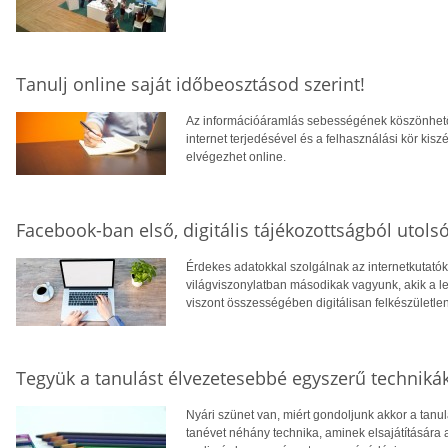
Tanulj online saját időbeosztásod szerint!
Az információáramlás sebességének köszönhető
internet terjedésével és a felhasználási kör kis
elvégezhet online.
Facebook-ban első, digitális tájékozottságból utolsó
Érdekes adatokkal szolgálnak az internetkutatók,
világviszonylatban másodikak vagyunk, akik a le
viszont összességében digitálisan felkészületl
Tegyük a tanulást élvezetesebbé egyszerű technikák
Nyári szünet van, miért gondoljunk akkor a tanu
tanévet néhány technika, aminek elsajátítására 