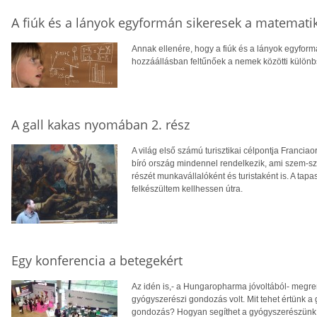
A fiúk és a lányok egyformán sikeresek a matemat
Annak ellenére, hogy a fiúk és a lányok egyfor
hozzáállásban feltűnőek a nemek közötti különb
A gall kakas nyomában 2. rész
A világ első számú turisztikai célpontja Francia
bíró ország mindennel rendelkezik, ami szem-
részét munkavállalóként és turistaként is. A ta
felkészültem kellhessen útra.
Egy konferencia a betegekért
Az idén is,- a Hungaropharma jóvoltából- megr
gyógyszerészi gondozás volt. Mit tehet értünk a
gondozás? Hogyan segíthet a gyógyszerészün