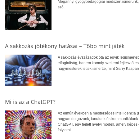
Megannyi gyógypedagógiai módszert ismerünk, a 
szó.
A sakkozás jótékony hatásai – Több mint játék
A sakkozás évszázadok óta az egyik legismerteb
elfoglaltság, hanem komoly szellemi fejlesztő es
nagymesterek tették ismertté, mint Garry Kaspa
Mi is az a ChatGPT?
Az elmúlt években a mesterséges intelligencia (
hogyan dolgozunk, tanulunk és kommunikálunk.
ChatGPT, egy fejlett nyelvi modell, amely képe
folytatni.