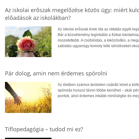
Az iskolai erőszak megelőzése közös ügy: miért ku
előadások az iskolákban?
Az iskolai erőszak évek óta az oktatás egyik le
Bár a közvélemény leginkább a fizikai bántalmazá
összetettebb. A csúfolódás, a kiközösítés, a meg
zaklatás ugyanúgy komoly lelki sérüléseket oko
Pár dolog, amin nem érdemes spórolni
Az életben számos területen csábító lehet a köl
spórolás hosszú távon többe kerülhet – akár p
pontok, ahol érdemes inkább minőségbe és megb
Tiflopedagógia – tudod mi ez?