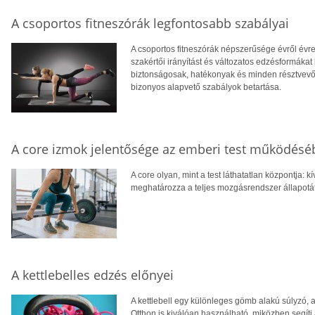
A csoportos fitneszórák legfontosabb szabályai
A csoportos fitneszórák népszerűsége évről évre
szakértői irányítást és változatos edzésformáka
biztonságosak, hatékonyak és minden résztvevő
bizonyos alapvető szabályok betartása.
A core izmok jelentősége az emberi test működésé
A core olyan, mint a test láthatatlan központja
meghatározza a teljes mozgásrendszer állapotát
A kettlebelles edzés előnyei
A kettlebell egy különleges gömb alakú súlyzó, 
Otthon is kiválóan használható, miközben segíti a