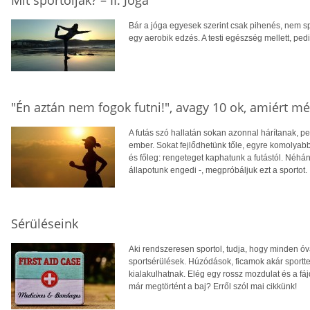
Bár a jóga egyesek szerint csak pihenés, nem s
egy aerobik edzés. A testi egészség mellett, pedi
"Én aztán nem fogok futni!", avagy 10 ok, amiért mé
A futás szó hallatán sokan azonnal hárítanak, pe
ember. Sokat fejlődhetünk tőle, egyre komolyabb
és főleg: rengeteget kaphatunk a futástól. Néh
állapotunk engedi -, megpróbáljuk ezt a sportot.
Sérüléseink
Aki rendszeresen sportol, tudja, hogy minden ó
sportsérülések. Húzódások, ficamok akár sportt
kialakulhatnak. Elég egy rossz mozdulat és a fá
már megtörtént a baj? Erről szól mai cikkünk!