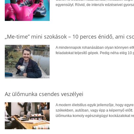
egyensúlyt. Rövid, de intenzív edzéseivel gyor
„Me-time” mini szokások – 10 perces énidő, ami cs
A mindennapok rohanásában olyan könnyen elfel
feladatokat teljesítő gépek. Pedig néha elég 10 
Az ülőmunka csendes veszélyei
A modern életstílus egyik jellemzője, hogy egyre 
székekben, autóban, vagy épp a képernyő előtt.
ülőmunka komoly egészségügyi kockázatokat rej