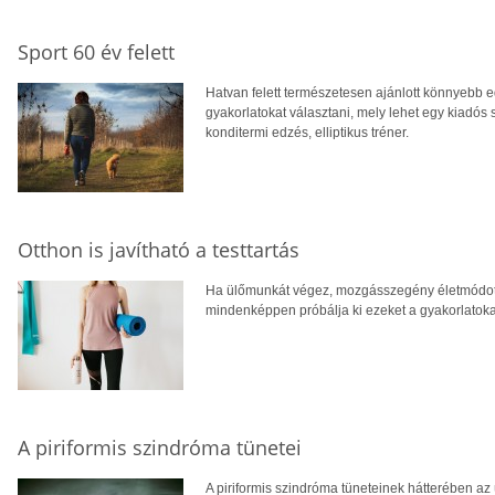
Sport 60 év felett
Hatvan felett természetesen ajánlott könnyebb e
gyakorlatokat választani, mely lehet egy kiadós s
konditermi edzés, elliptikus tréner.
Otthon is javítható a testtartás
Ha ülőmunkát végez, mozgásszegény életmódot é
mindenképpen próbálja ki ezeket a gyakorlatoka
A piriformis szindróma tünetei
A piriformis szindróma tüneteinek hátterében az