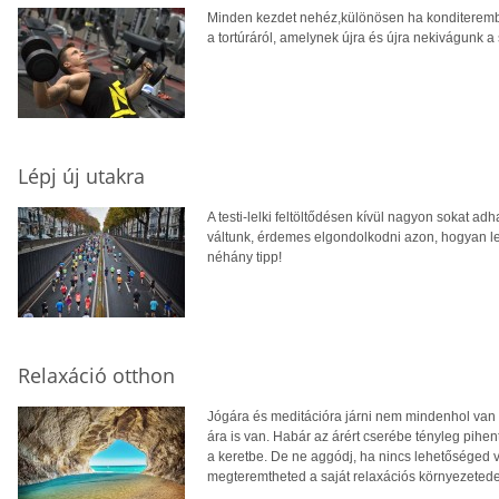
Minden kezdet nehéz,különösen ha konditerembe
a tortúráról, amelynek újra és újra nekivágunk a
Lépj új utakra
A testi-lelki feltöltődésen kívül nagyon sokat ad
váltunk, érdemes elgondolkodni azon, hogyan le
néhány tipp!
Relaxáció otthon
Jógára és meditációra járni nem mindenhol van
ára is van. Habár az árért cserébe tényleg pih
a keretbe. De ne aggódj, ha nincs lehetőséged v
megteremtheted a saját relaxációs környezetede