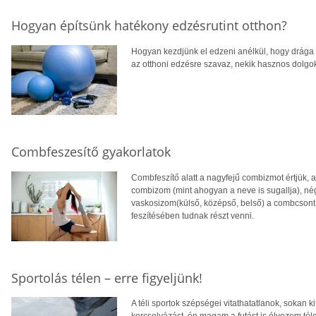
Hogyan építsünk hatékony edzésrutint otthon?
Hogyan kezdjünk el edzeni anélkül, hogy drága 
az otthoni edzésre szavaz, nekik hasznos dolgo
Combfeszesítő gyakorlatok
Combfeszítő alatt a nagyfejű combizmot értjük, 
combizom (mint ahogyan a neve is sugallja), nég
vaskosizom(külső, középső, belső) a combcsont f
feszítésében tudnak részt venni.
Sportolás télen – erre figyeljünk!
A téli sportok szépségei vitathatatlanok, sokan k