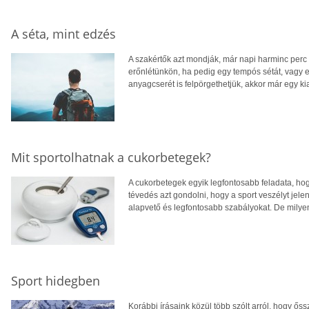
A séta, mint edzés
A szakértők azt mondják, már napi harminc perc 
erőnlétünkön, ha pedig egy tempós sétát, vagy 
anyagcserét is felpörgethetjük, akkor már egy 
Mit sportolhatnak a cukorbetegek?
A cukorbetegek egyik legfontosabb feladata, hogy
tévedés azt gondolni, hogy a sport veszélyt jelen
alapvető és legfontosabb szabályokat. De mily
Sport hidegben
Korábbi írásaink közül több szólt arról, hogy ős