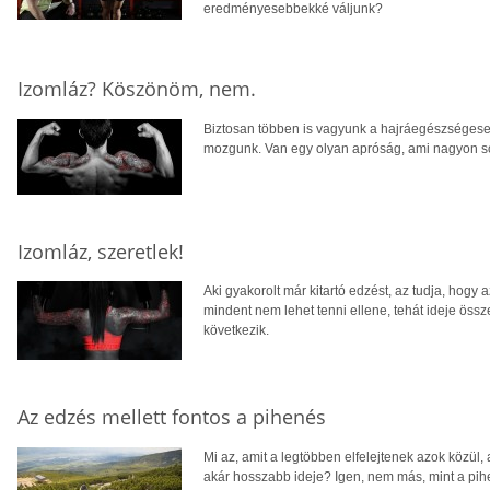
eredményesebbekké váljunk?
Izomláz? Köszönöm, nem.
Biztosan többen is vagyunk a hajráegészségesek
mozgunk. Van egy olyan apróság, ami nagyon s
Izomláz, szeretlek!
Aki gyakorolt már kitartó edzést, az tudja, hogy
mindent nem lehet tenni ellene, tehát ideje ös
következik.
Az edzés mellett fontos a pihenés
Mi az, amit a legtöbben elfelejtenek azok közül,
akár hosszabb ideje? Igen, nem más, mint a pihe