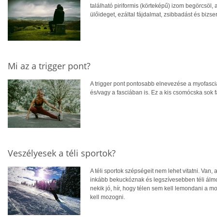
található piriformis (körteképű) izom begörcsöl, 
ülőideget, ezáltal fájdalmat, zsibbadást és bizse
Mi az a trigger pont?
A trigger pont pontosabb elnevezése a myofascia
és/vagy a fasciában is. Ez a kis csomócska sok f
Veszélyesek a téli sportok?
A téli sportok szépségeit nem lehet vitatni. Van, 
inkább bekuckóznak és legszívesebben téli álmo
nekik jó, hír, hogy télen sem kell lemondani a 
kell mozogni.