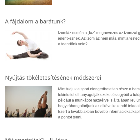
A fájdalom a barátunk?
Izomláz esetén a „láz” megnevezés az izomzat g
jelentkeznek. Az izomláz nem más, mint a teste
a teendőnk vele?
Nyújtás tökéletesítésének módszerei
Mint tudjuk a sport elengedhetetlen része a bem
tekintettel elhanyagolják ezeket és egyből a fut
például a munkából hazaérve is általában leülün
hogy ráhangolódjunk az elkövetkezendő feladatr
Ezért a továbbiakban bővebb információkat kaph
a pontot tenni.
Mit sportoljak? – II. Jóga