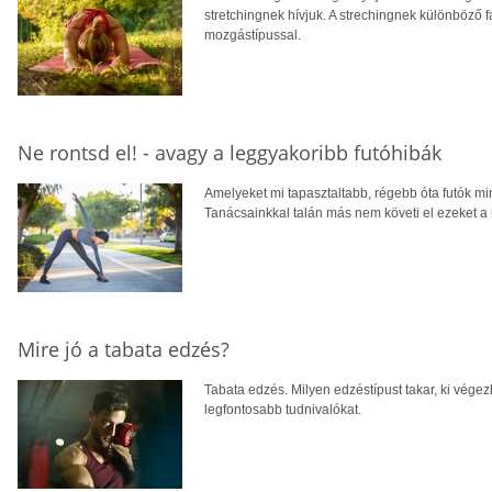
stretchingnek hívjuk. A strechingnek különböző 
mozgástípussal.
Ne rontsd el! - avagy a leggyakoribb futóhibák
Amelyeket mi tapasztaltabb, régebb óta futók mi
Tanácsainkkal talán más nem követi el ezeket a 
Mire jó a tabata edzés?
Tabata edzés. Milyen edzéstípust takar, ki vége
legfontosabb tudnivalókat.