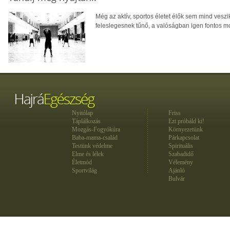
Még az aktív, sportos életet élők sem mind vesz
feleslegesnek tűnő, a valóságban igen fontos m
Nyitólap
Friss
Táplálkozás
Ezt próbáld ki!
Mozgás-Fogyókúra
Környezetünk
Baba-mama-család
Párkapcsolat
Testünk védelme
Spirituális
Elme és lélek
Szabadidő
Életmód
Vélemény
Sportvilág
Ajánló
Bulvár