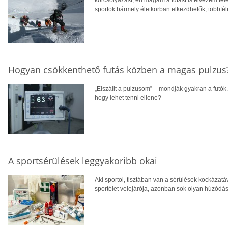
korcsolyázást, én magam a futást is élvezem télen
sportok bármely életkorban elkezdhetők, többfél
Hogyan csökkenthető futás közben a magas pulzus
„Elszállt a pulzusom” – mondják gyakran a futók. 
hogy lehet tenni ellene?
A sportsérülések leggyakoribb okai
Aki sportol, tisztában van a sérülések kockázatáv
sportélet velejárója, azonban sok olyan húzódás