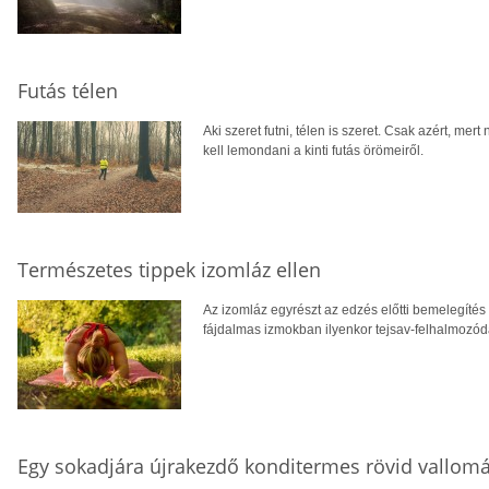
Futás télen
Aki szeret futni, télen is szeret. Csak azért, me
kell lemondani a kinti futás örömeiről.
Természetes tippek izomláz ellen
Az izomláz egyrészt az edzés előtti bemelegítés
fájdalmas izmokban ilyenkor tejsav-felhalmozódá
Egy sokadjára újrakezdő konditermes rövid vallom