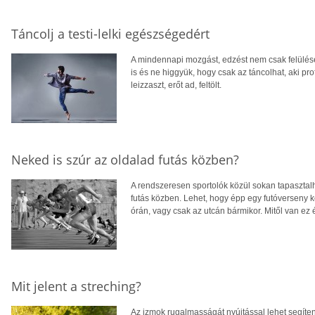
Táncolj a testi-lelki egészségedért
A mindennapi mozgást, edzést nem csak felülése
is és ne higgyük, hogy csak az táncolhat, aki prof
leizzaszt, erőt ad, feltölt.
Neked is szúr az oldalad futás közben?
A rendszeresen sportolók közül sokan tapasztalh
futás közben. Lehet, hogy épp egy futóverseny 
órán, vagy csak az utcán bármikor. Mitől van ez é
Mit jelent a streching?
Az izmok rugalmasságát nyújtással lehet segíten