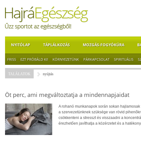
NYITÓLAP
TÁPLÁLKOZÁS
MOZGÁS-FOGYÓKÚRA
B
FRISS
EZT PRÓBÁLD KI!
KÖRNYEZETÜNK
PÁRKAPCSOLAT
SPIRITUÁLIS
S
TALÁLATOK
nyújtás
Öt perc, ami megváltoztatja a mindennapjaidat
A rohanó munkanapok során sokan hajlamosak v
a szervezetünknek szüksége van rövid pihenőkre
csökkenteni a stresszt és visszaadni a koncent
érezhetően javíthatja a közérzetet és a hatékon