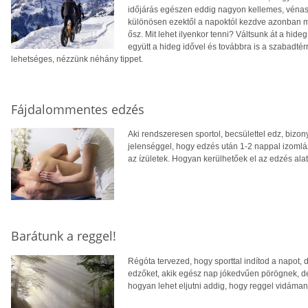
időjárás egészen eddig nagyon kellemes, vénassz
különösen ezektől a napoktól kezdve azonban meg
ősz. Mit lehet ilyenkor tenni? Váltsunk át a hide
együtt a hideg idővel és továbbra is a szabadt
lehetséges, nézzünk néhány tippet.
Fájdalommentes edzés
Aki rendszeresen sportol, becsülettel edz, biz
jelenséggel, hogy edzés után 1-2 nappal izomláz 
az ízületek. Hogyan kerülhetőek el az edzés alatt
Barátunk a reggel!
Régóta tervezed, hogy sporttal indítod a napot, 
edzőket, akik egész nap jókedvűen pörögnek, de
hogyan lehet eljutni addig, hogy reggel vidáman