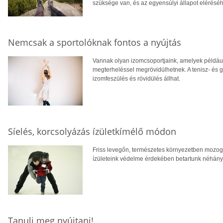
szüksége van, és az egyensúlyi állapot eléréséh
Nemcsak a sportolóknak fontos a nyújtás
Vannak olyan izomcsoportjaink, amelyek például 
megterheléssel megrövidülhetnek. A tenisz- és g
izomfeszülés és rövidülés állhat.
Síelés, korcsolyázás ízületkímélő módon
Friss levegőn, természetes környezetben mozog
ízületeink védelme érdekében betartunk néhány 
Tanulj meg nyújtani!