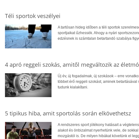
Téli sportok veszélyei
A tartósan hideg időben a téli sportok szerelme
sportjaikat űzhessék. Ahogy a nyári sportszezonn
edzésnek is számtalan betartandó szabálya figye
4 apró reggeli szokás, amitől megváltozik az életm
Új év, új fogadalmak, új szokások – erre vonat
többet érő reggeli szokást, aminek betartásával
tudunk kialakítani.
5 tipikus hiba, amit sportolás során elkövethetsz
A rendszeres sport jótékony hatásait a végtele
alakot és önbizalmat nyerhetünk vele, de sokkal
mozgástól is. De milyen hibákat követünk el l