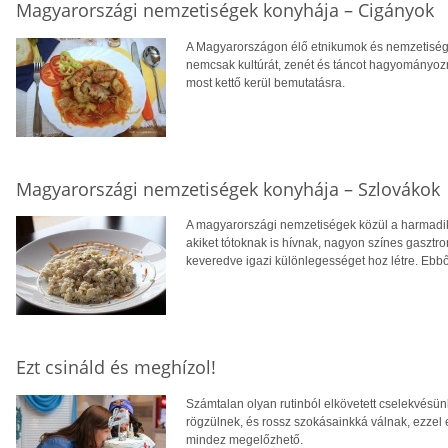
Magyarországi nemzetiségek konyhája – Cigányok
A Magyarországon élő etnikumok és nemzetisége
nemcsak kultúrát, zenét és táncot hagyományozn
most kettő kerül bemutatásra.
Magyarországi nemzetiségek konyhája – Szlovákok
A magyarországi nemzetiségek közül a harmadik
akiket tótoknak is hívnak, nagyon színes gaszt
keveredve igazi különlegességet hoz létre. Ebb
Ezt csináld és meghízol!
Számtalan olyan rutinból elkövetett cselekvésü
rögzülnek, és rossz szokásainkká válnak, ezzel 
mindez megelőzhető.