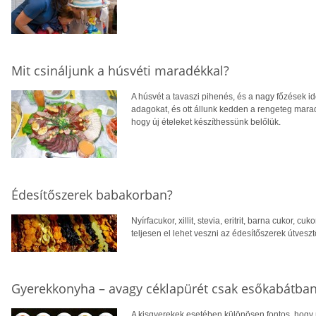
Mit csináljunk a húsvéti maradékkal?
A húsvét a tavaszi pihenés, és a nagy főzések i
adagokat, és ott állunk kedden a rengeteg marad
hogy új ételeket készíthessünk belőlük.
Édesítőszerek babakorban?
Nyírfacukor, xillit, stevia, eritrit, barna cukor, c
teljesen el lehet veszni az édesítőszerek útves
Gyerekkonyha – avagy céklapürét csak esőkabátban
A kisgyerekek esetében különösen fontos, hogy 