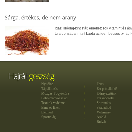
Sárga, értékes, de nem arany
Igazi illóolaj-kincstár, emellett sok vitamint é
tulajdonságai miatt kapta az igen becses „világ
Nyitólap
Friss
Táplálkozás
Ezt próbáld ki!
Mozgás-Fogyókúra
Környezetünk
Baba-mama-család
Párkapcsolat
Testünk védelme
Spirituális
Elme és lélek
Szabadidő
Életmód
Vélemény
Sportvilág
Ajánló
Bulvár