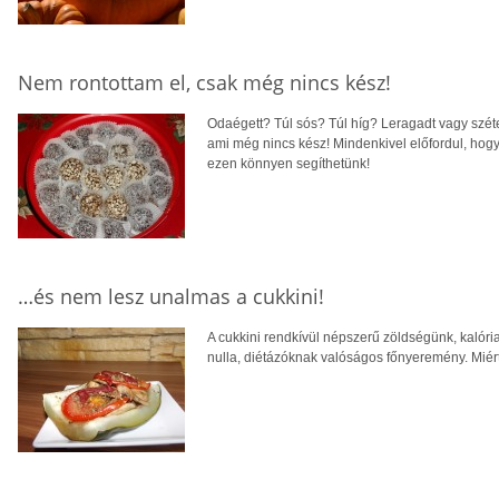
Nem rontottam el, csak még nincs kész!
Odaégett? Túl sós? Túl híg? Leragadt vagy széte
ami még nincs kész! Mindenkivel előfordul, hogy
ezen könnyen segíthetünk!
…és nem lesz unalmas a cukkini!
A cukkini rendkívül népszerű zöldségünk, kalória
nulla, diétázóknak valóságos főnyeremény. Miér