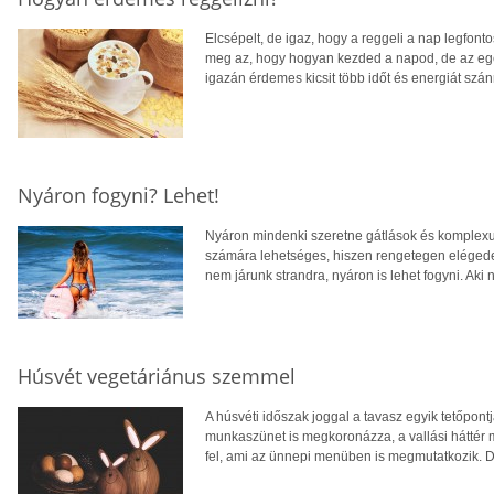
Elcsépelt, de igaz, hogy a reggeli a nap legfo
meg az, hogy hogyan kezded a napod, de az egé
igazán érdemes kicsit több időt és energiát szánn
Nyáron fogyni? Lehet!
Nyáron mindenki szeretne gátlások és komplexu
számára lehetséges, hiszen rengetegen elégede
nem járunk strandra, nyáron is lehet fogyni. Aki n
Húsvét vegetáriánus szemmel
A húsvéti időszak joggal a tavasz egyik tetőpont
munkaszünet is megkoronázza, a vallási háttér m
fel, ami az ünnepi menüben is megmutatkozik. 