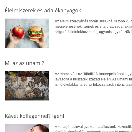
Élelmiszerek és adalékanyagok
Az élelmiszergyártás során 3000-nél is több kü
megjelenésének, ízének és eltarthatóságának ja
szigorú feltételekhez kötött, ugyanis egy részük 
Mi az az unami?
Az elnevezést az "ötödik" íz koncepciójának eg
javasolta a huszadik század elején. Az umami t
ízmolekulákkal társulva fokozza azok intenzitásá
Kávét kollagénnel? Igen!
A kollagén szóval gyakran találkozunk, kozmetik
táplálékkiegészítők, melynek bevitele bizonyos k