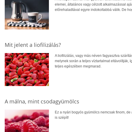
elemei, általános vagy célzott alkalmazással aján
előrehaladtával egyre indokoltabbá válik. De h
Mit jelent a liofilizálás?
A liofilizálás, vagy más néven fagyasztva szárítá
melynek során a teljes víztartalmat eltávolítják
teljes egészében megmarad.
A málna, mint csodagyümölcs
Ez a nyári bogyós gyümölcs nemcsak finom, de a
is szépít!