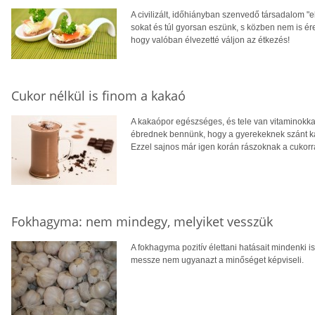
A civilizált, időhiányban szenvedő társadalom "el
sokat és túl gyorsan eszünk, s közben nem is ére
hogy valóban élvezetté váljon az étkezés!
Cukor nélkül is finom a kakaó
A kakaópor egészséges, és tele van vitaminokkal
ébrednek bennünk, hogy a gyerekeknek szánt ka
Ezzel sajnos már igen korán rászoknak a cukorr
Fokhagyma: nem mindegy, melyiket vesszük
A fokhagyma pozitív élettani hatásait mindenki i
messze nem ugyanazt a minőséget képviseli.