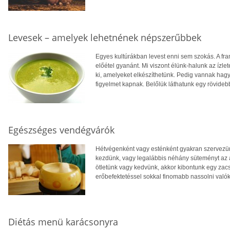
Levesek – amelyek lehetnének népszerűbbek
Egyes kultúrákban levest enni sem szokás. A fr
előétel gyanánt. Mi viszont élünk-halunk az ízlet
ki, amelyeket elkészíthetünk. Pedig vannak ha
figyelmet kapnak. Belőlük láthatunk egy rövidebb
Egészséges vendégvárók
Hétvégenként vagy esténként gyakran szervezü
kezdünk, vagy legalábbis néhány süteményt az a
ötletünk vagy kedvünk, akkor kibontunk egy zacs
erőbefektetéssel sokkal finomabb nassolni való
Diétás menü karácsonyra