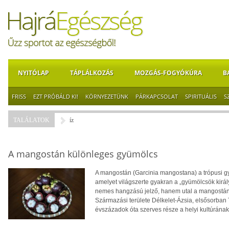
NYITÓLAP
TÁPLÁLKOZÁS
MOZGÁS-FOGYÓKÚRA
B
FRISS
EZT PRÓBÁLD KI!
KÖRNYEZETÜNK
PÁRKAPCSOLAT
SPIRITUÁLIS
S
TALÁLATOK
íz
A mangostán különleges gyümölcs
A mangostán (Garcinia mangostana) a trópusi g
amelyet világszerte gyakran a „gyümölcsök kir
nemes hangzású jelző, hanem utal a mangostán k
Származási területe Délkelet-Ázsia, elsősorban 
évszázadok óta szerves része a helyi kultúrán