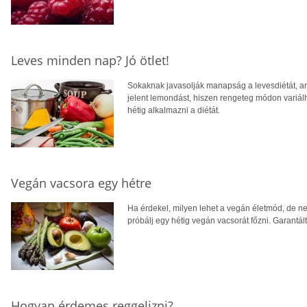
Leves minden nap? Jó ötlet!
Sokaknak javasolják manapság a levesdiétát, a
jelent lemondást, hiszen rengeteg módon variálha
hétig alkalmazni a diétát.
Vegán vacsora egy hétre
Ha érdekel, milyen lehet a vegán életmód, de n
próbálj egy hétig vegán vacsorát főzni. Garantá
Hogyan érdemes reggelizni?