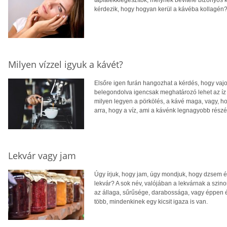
kérdezik, hogy hogyan kerül a kávéba kollagén
Milyen vízzel igyuk a kávét?
Elsőre igen furán hangozhat a kérdés, hogy vajo
belegondolva igencsak meghatározó lehet az íz
milyen legyen a pörkölés, a kávé maga, vagy, ho
arra, hogy a víz, ami a kávénk legnagyobb rész
Lekvár vagy jam
Úgy írjuk, hogy jam, úgy mondjuk, hogy dzsem és
lekvár? A sok név, valójában a lekvárnak a szin
az állaga, sűrűsége, darabossága, vagy éppen 
több, mindenkinek egy kicsit igaza is van.