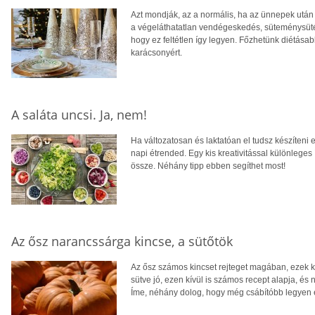
Azt mondják, az a normális, ha az ünnepek után 
a végeláthatatlan vendégeskedés, süteménysüté
hogy ez feltétlen így legyen. Főzhetünk diétásab
karácsonyért.
A saláta uncsi. Ja, nem!
Ha változatosan és laktatóan el tudsz készíteni 
napi étrended. Egy kis kreativitással különleges í
össze. Néhány tipp ebben segíthet most!
Az ősz narancssárga kincse, a sütőtök
Az ősz számos kincset rejteget magában, ezek 
sütve jó, ezen kívül is számos recept alapja, és
Íme, néhány dolog, hogy még csábítóbb legyen e