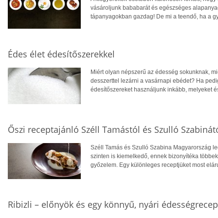
vásároljunk bababarát és egészséges alapanyago
tápanyagokban gazdag! De mi a teendő, ha a g
Édes élet édesítőszerekkel
Miért olyan népszerű az édesség sokunknak, miér
desszerttel lezárni a vasárnapi ebédet? Ha pedi
édesítőszereket használjunk inkább, melyeket é
Őszi receptajánló Széll Tamástól és Szulló Szabinát
Széll Tamás és Szulló Szabina Magyarország l
szinten is kiemelkedő, ennek bizonyítéka többek
győzelem. Egy különleges receptjüket most elárul
Ribizli – előnyök és egy könnyű, nyári édességrecep