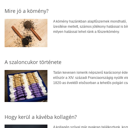
Mire jó a kömény?
A kömény hazánkban alapfűszernek mondható, íg
ízesítése mellett, számos jótékony hatással is b
milyen hatással lehet ránk a fűszerkömény.
A szaloncukor története
Talán kevesen ismerik népszerű karácsonyi éde
először a XIV. századi Franciaországig nyúlik v
1820-as évektől elsősorban a tehetős polgári c
Hogy kerül a kávéba kollagén?
A kollagén szóval már gyakran találkoztunk, koz