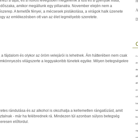
ezi a tájat, és a hűvös levegőben megjelenik a füst és a gyertyák illata,
H
 időszaka, amikor megállunk egy pillanatra. November elején nem a
A
szerep. A temetők fényei, a mécsesek pislákolása, a virágok halk üzenete
ogy az emlékezésben ott van az élet legmélyebb szeretete.
D
a fájdalom és olykor az öröm velejárói is lehetnek. Ám hátterében nem csak
A-v
szemkönnyezés világszerte a leggyakoribb tünetek egyike. Milyen betegségekre
akt
áll
a
a
arc
vi
ba
etes rándulása és az alkohol is okozhatja a kellemetlen rángatózást, amit
bet
ztalnak - már ha felébrednek rá. Mindezen túl azonban súlyos betegség
bi
zeresen előfordul.
bő
cig
csí