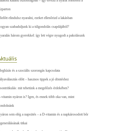
alatoni kaland biztonságban – így élvezd a nyarat felelősen a
ízparton
ielőtt elindulsz nyaralni, ezeket ellenőrizd a lakásban
ogyan szabaduljunk ki a túlgondolás csapdájából?
yaralás három gyerekkel: így lett végre nyugodt a pakolásunk
ktuális
eghízás és a szociális szorongás kapcsolata
ályaválasztás előtt – hasznos tippek a jó döntéshez
sontritkulás: mit tehetünk a megelőzés érdekében?
-vitamin nyáron is? Igen, és ennek több oka van, mint
ondolnánk
yáron sem elég a napsütés – a D-vitamin és a napkárosodott bőr
egenerálásának titkai