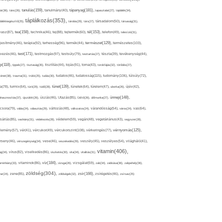
tápanyag(181),
tanulás(159),
ár(36),
tánc(26),
tanulmány(40),
tapasztalat(27),
táplálék(34),
táplálkozás(353),
lálékkiegészítő(25),
tárolás(29),
társ(27),
társadalom(50),
társaság(31),
tea(158),
tél(153),
vasz(87),
technika(46),
tej(88),
tejtermék(60),
telefon(49),
televízió(31),
terápia(92),
terhesség(96),
természet(129),
természetes(103),
ljesítmény(46),
termék(44),
test(171),
testmozgás(97),
rvezés(46),
testsúly(79),
testtartás(27),
tészta(39),
tevékenység(44),
pp(118),
tippek(27),
tisztaság(35),
tisztítás(44),
tojás(91),
torna(43),
torokfájás(32),
törődés(27),
tudatosság(115),
tudomány(106),
ténet(38),
trauma(31),
trükk(25),
tudás(30),
tudatos(46),
túlsúly(72),
tünet(139),
ra(78),
turmix(64),
túró(29),
tüdő(28),
tünetek(64),
türelem(47),
uborka(26),
újév(42),
ünnep(148),
ahasznosítás(37),
újszülött(26),
úszás(46),
Utazás(85),
Üdítő(26),
ülőmunka(27),
csora(79),
válás(24),
választás(29),
változás(48),
változatos(24),
várandósság(54),
város(24),
vas(64),
sárlás(85),
vashiány(31),
védekezés(28),
védelem(59),
vegán(48),
vegetáriánus(43),
vegyszer(28),
vércukorszint(108),
vérnyomás(125),
lemény(57),
vér(41),
vércukor(49),
vérkeringés(77),
rseny(46),
vérszegénység(34),
vese(46),
veszekedés(29),
veszély(45),
veszélyes(54),
világháló(41),
vitamin(406),
ág(34),
vírus(82),
viselkedés(86),
viszketés(30),
vita(34),
vitalitás(31),
víz(184),
aminhiány(33),
vitaminok(86),
vizsga(26),
vizsgálat(59),
zab(34),
zabkása(36),
zabpehely(36),
zöldség(304),
zsír(166),
ar(24),
zene(85),
zöldségek(32),
zsírégetés(46),
zsírsav(25)