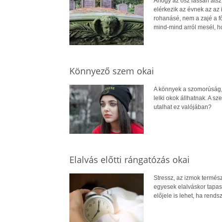
Ahogy az ősz lassan átszín
elérkezik az évnek az az
rohanásé, nem a zajé a fő
mind-mind arról mesél, h
Könnyező szem okai
A könnyek a szomorúság, 
lelki okok állhatnak. A 
utalhat ez valójában?
Elalvás előtti rángatózás okai
Stressz, az izmok termész
egyesek elalváskor tapas
előjele is lehet, ha rends