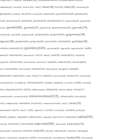
folyadék(119),
khagyma(47),
folsav(25),
folyadékbevitel(40),
folyadékfogyasztás(45),
főzés(149),
futás(132),
yadékpótlás(29),
fontos(25),
forralt bor(26),
Föld(27),
friss(44),
futóverseny(32),
ggőség(112),
fürdő(26),
fűszer(79),
fűszerek(28),
gabona(42),
gasztronómia(58),
genetika(45),
tén(32),
gluténmentes(34),
gomba(53),
gondolat(43),
gondolkodás(71),
gondoskodás(33),
gyakorlat(29),
gyerek(260),
gyermek(179),
gyerekek(117),
ász(31),
gyerekkor(32),
gyereknevelés(83),
gyógynövény(149),
ermekkor(36),
gyertya(28),
gyógyászat(36),
gyógyítás(69),
gyógymód(50),
ógyszer(165),
gyulladás(126),
gyógytea(40),
gyógyulás(85),
gyomor(62),
Gyömbér(66),
gyümölcs(340),
ulladáscsökkentő(102),
gyümölcslé(28),
hagyma(28),
hagyomány(36),
haj(85),
hangulat(112),
ápolás(36),
hajhullás(44),
hajmosás(24),
hal(70),
hála(25),
halál(39),
hányás(25),
yinger(25),
harmónia(69),
hasmenés(35),
hasznos(24),
hatás(84),
hatékony(52),
házasság(64),
i(27),
háziállat(48),
házimunka(28),
háztartás(43),
hétköznap(24),
hétvége(25),
hideg(80),
dratálás(69),
higiénia(52),
hit(26),
hízás(77),
hobbi(62),
home office(26),
hormon(79),
hormonok(25),
rmonrendszer(24),
hozzáállás(31),
hőmérséklet(44),
hőség(36),
hulladék(33),
humor(24),
hús(86),
húsvét(36),
idő(111),
ő(30),
idegrendszer(75),
időbeosztás(32),
időjárás(69),
idős(24),
illat(30),
illóolaj(77),
immunrendszer(315),
munerősítés(30),
immunerősítő(36),
influenza(45),
információ(33),
iskola(123),
er(29),
intelligencia(28),
internet(64),
inzulin(42),
inzulinrezisztencia(35),
írás(27),
olakezdés(25),
ital(75),
ivás(27),
íz(39),
izgalom(27),
izom(91),
izomzat(24),
ízület(54),
járvány(35),
kalória(193),
ték(89),
jóga(56),
Joghurt(67),
jótékony(41),
kaland(28),
kalcium(71),
kálium(50),
kapcsolat(209),
karácsony(174),
masz(30),
kamilla(41),
Kánikula(59),
káposzta(24),
kávé(125),
ácsonyfa(25),
karantén(34),
káros(53),
keksz(29),
kellemetlen(29),
kenyér(32),
képesség(28),
kezelés(166),
dés(31),
kerékpár(25),
keringés(26),
kert(52),
kertészkedés(26),
készülődés(24),
kézmosás(28),