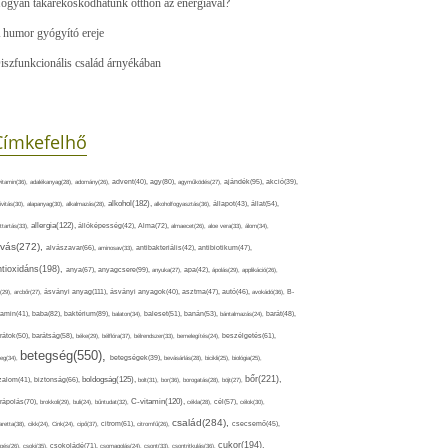
ogyan takarékoskodhatunk otthon az energiával?
 humor gyógyító ereje
iszfunkcionális család árnyékában
Címkefelhő
ajándék(95),
itamin(36),
adalékanyag(28),
adomány(26),
advent(40),
agy(80),
agyműködés(27),
akció(39),
alkohol(182),
ivitás(30),
alapanyag(30),
alkalmazás(28),
alkoholfogyasztás(36),
állapot(43),
állat(54),
allergia(122),
attartás(33),
állóképesség(42),
Alma(72),
almaecet(26),
aloe vera(33),
álom(34),
lvás(272),
alvászavar(66),
aminosav(33),
antibakteriális(42),
antibiotikum(47),
ntioxidáns(198),
anyagcsere(99),
anya(67),
anyuka(27),
apa(42),
ápolás(29),
applikáció(26),
ásványi anyag(111),
(29),
arcbőr(27),
ásványi anyagok(40),
asztma(47),
autó(46),
avokádó(36),
B-
tamin(41),
baba(82),
baktérium(89),
balaton(34),
baleset(51),
banán(53),
bántalmazás(24),
barát(48),
rátok(50),
barátság(58),
béke(29),
bélflóra(37),
bélrendszer(33),
bemelegítés(24),
beszélgetés(61),
betegség(550),
eg(34),
betegségek(39),
bevásárlás(28),
bicikli(25),
biológia(25),
bőr(221),
boldogság(125),
zalom(41),
biztonság(66),
bolt(31),
bor(36),
borogatás(28),
böjt(27),
C-vitamin(120),
rápolás(70),
brokkoli(29),
buli(24),
bűntudat(32),
cékla(28),
cél(57),
célok(30),
család(284),
aretta(38),
cikk(24),
Cink(24),
cipő(37),
citrom(61),
citromfű(26),
csecsemő(45),
cukor(194),
pés(26),
csoki(35),
csokoládé(71),
csomagolás(24),
csont(33),
csontritkulás(36),