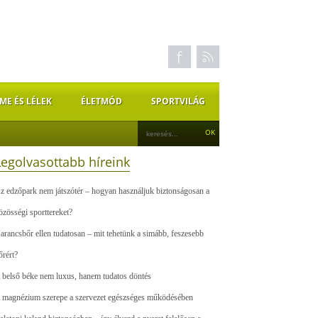
ME ÉS LÉLEK
ÉLETMÓD
SPORTVILÁG
Legolvasottabb híreink
z edzőpark nem játszótér – hogyan használjuk biztonságosan a
özösségi sporttereket?
arancsbőr ellen tudatosan – mit tehetünk a simább, feszesebb
őrért?
 belső béke nem luxus, hanem tudatos döntés
 magnézium szerepe a szervezet egészséges működésében