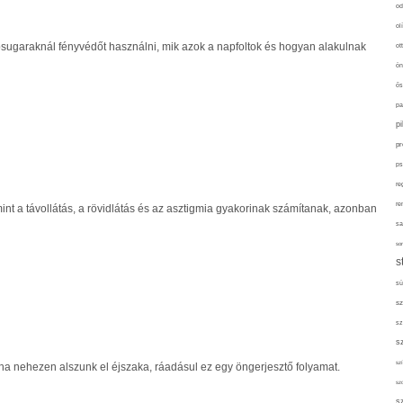
od
ol
apsugaraknál fényvédőt használni, mik azok a napfoltok és hogyan alakulnak
ot
ön
ős
pa
p
pr
ps
re
re
mint a távollátás, a rövidlátás és az asztigmia gyakorinak számítanak, azonban
sa
sor
s
sü
sz
sz
s
szí
 ha nehezen alszunk el éjszaka, ráadásul ez egy öngerjesztő folyamat.
sz
s