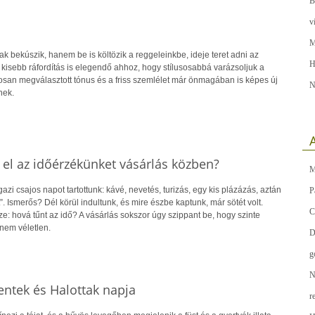
B
v
M
 bekúszik, hanem be is költözik a reggeleinkbe, ideje teret adni az
H
kisebb ráfordítás is elegendő ahhoz, hogy stílusosabbá varázsoljuk a
san megválasztott tónus és a friss szemlélet már önmagában is képes új
N
nek.
A
 el az időérzékünket vásárlás közben?
M
zi csajos napot tartottunk: kávé, nevetés, turizás, egy kis plázázás, aztán
P
”. Ismerős? Dél körül indultunk, és mire észbe kaptunk, már sötét volt.
C
: hová tűnt az idő? A vásárlás sokszor úgy szippant be, hogy szinte
nem véletlen.
D
g
N
ntek és Halottak napja
r