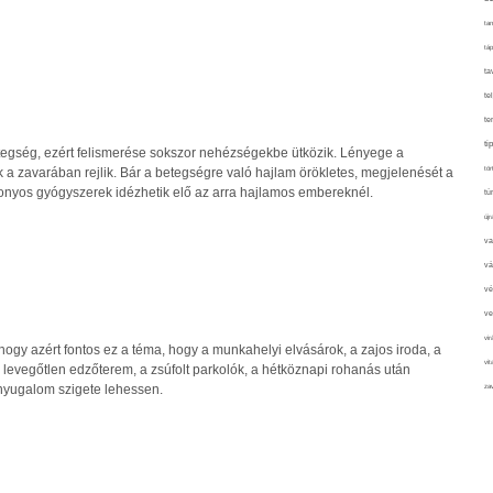
tan
táp
ta
te
te
ti
betegség, ezért felismerése sokszor nehézségekbe ütközik. Lényege a
tör
 a zavarában rejlik. Bár a betegségre való hajlam örökletes, megjelenését a
izonyos gyógyszerek idézhetik elő az arra hajlamos embereknél.
tú
újr
va
vá
vé
ve
vir
hogy azért fontos ez a téma, hogy a munkahelyi elvásárok, a zajos iroda, a
vit
 levegőtlen edzőterem, a zsúfolt parkolók, a hétköznapi rohanás után
nyugalom szigete lehessen.
zav