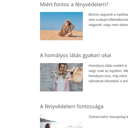
Miért fontos a fényvédelem?
Benne vagyunk a nyárban
sem szabad elfeledkeznü
vagyunk, vagy nem stran
A homályos látás gyakori okai
Homályos látás esetén a 
vagy csak az egyiken, attó
homályos lesz, míg néha 
válhatnak élesebbé a dol
A fényvédelem fontossága
Szerencsére manapság tre