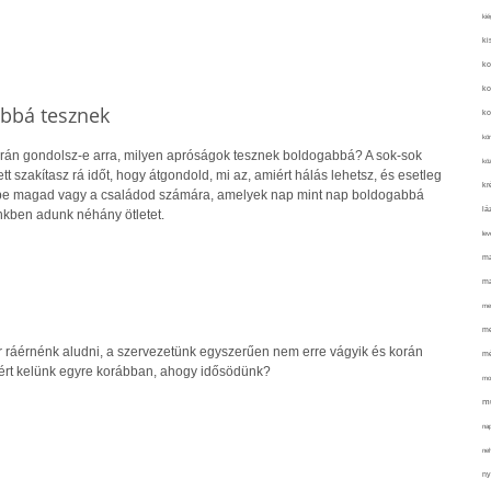
kié
ki
ko
ko
bbá tesznek
ko
kör
rán gondolsz-e arra, milyen apróságok tesznek boldogabbá? A sok-sok
köz
t szakítasz rá időt, hogy átgondold, mi az, amiért hálás lehetsz, és esetleg
kr
be magad vagy a családod számára, amelyek nap mint nap boldogabbá
lá
kben adunk néhány ötletet.
lev
ma
ma
me
me
r ráérnénk aludni, a szervezetünk egyszerűen nem erre vágyik és korán
mé
ért kelünk egyre korábban, ahogy idősödünk?
mo
mu
na
ne
ny