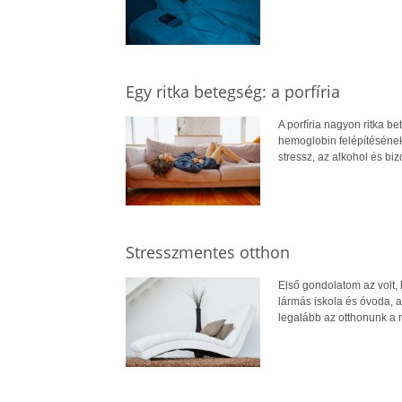
Egy ritka betegség: a porfíria
A porfíria nagyon ritka 
hemoglobin felépítésének
stressz, az alkohol és b
Stresszmentes otthon
Első gondolatom az volt, 
lármás iskola és óvoda, a
legalább az otthonunk a 