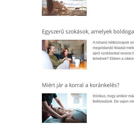
Egyszerű szokások, amelyek boldoga
A rohanó hétköznapok so
megoldandó feladat mellet
apró szokásokat vezess 
tehetnek? Ebben a cikkün
Miért jár a korral a koránkelés?
Irónikus, hogy amikor má
felébredünk. De vajon mi