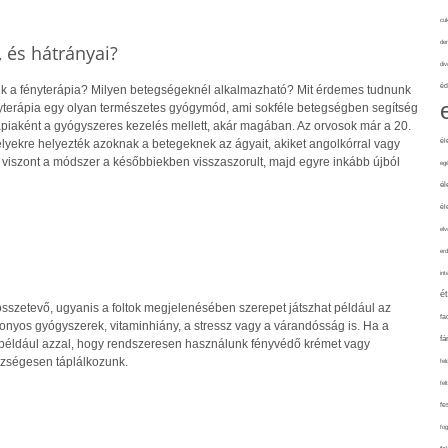
cuk
de
, és hátrányai?
div
éd
 a fényterápia? Milyen betegségeknél alkalmazható? Mit érdemes tudnunk
nyterápia egy olyan természetes gyógymód, ami sokféle betegségben segítség
rápiaként a gyógyszeres kezelés mellett, akár magában. Az orvosok már a 20.
él
lyekre helyezték azoknak a betegeknek az ágyait, akiket angolkórral vagy
, viszont a módszer a későbbiekben visszaszorult, majd egyre inkább újból
eg
él
él
elv
erd
int
é
összetevő, ugyanis a foltok megjelenésében szerepet játszhat például az
fa
zonyos gyógyszerek, vitaminhiány, a stressz vagy a várandósság is. Ha a
fá
k, például azzal, hogy rendszeresen használunk fényvédő krémet vagy
szségesen táplálkozunk.
fel
fel
fe
fo