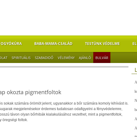
FOGYÓKÚRA
BABA-MAMA-CSALÁD
TESTÜNK VÉDELME
EL
OLAT
SPIRITUÁLIS
SZABADIDŐ
VÉLEMÉNY
AJÁNLÓ
BULVÁR
A
ap okozta pigmentfoltok
k
N
és sokak számára örömöt jelent, ugyanakkor a bőr számára komoly kihívást is.
sugarak megjelenésekor érdemes tudatosan odafigyelni a fényvédelemre,
b
sszú távon olyan bőrhibák kialakulásához vezethet, mint a pigmentfoltok,
A
 öregségi foltok.
A