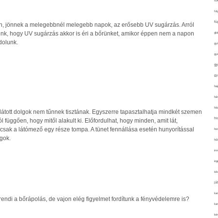
fo
fol
fü
, jönnek a melegebbnél melegebb napok, az erősebb UV sugárzás. Arról
nk, hogy UV sugárzás akkor is éri a bőrünket, amikor éppen nem a napon
glu
dolunk.
gy
gy
gy
gy
haj
hán
ház
látott dolgok nem tűnnek tisztának. Egyszerre tapasztalhatja mindkét szemen
hi
l függően, hogy mitől alakult ki. Előfordulhat, hogy minden, amit lát,
csak a látómező egy része tompa. A tünet fennállása esetén hunyorítással
ho
gok.
hűt
im
ing
isk
já
ka
ndi a bőrápolás, de vajon elég figyelmet fordítunk a fényvédelemre is?
kar
kér