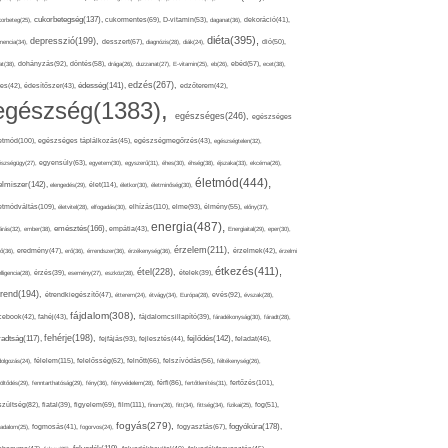
cukorbetegség(137),
orbeteg(25),
cukormentes(69),
D-vitamin(53),
daganat(36),
dekoráció(41),
diéta(395),
depresszió(199),
mencia(34),
desszert(67),
diagnózis(28),
diák(24),
dió(50),
dohányzás(92),
at(38),
döntés(58),
drága(26),
duzzanat(27),
E-vitamin(25),
eb(26),
ebéd(57),
ecet(38),
edzés(267),
édesség(141),
es(42),
édesítőszer(43),
edzőterem(42),
egészség(1383),
egészséges(246),
egészséges
etmód(100),
egészséges táplálkozás(45),
egészségmegőrzés(43),
egészségtelen(32),
észségügy(27),
egyensúly(63),
egyetem(30),
egyszerű(31),
éhes(30),
éhség(38),
éjszaka(33),
ekcéma(26),
életmód(444),
elmiszer(142),
élet(114),
elengedés(29),
életkor(30),
életminőség(30),
etmódváltás(109),
elhízás(110),
elme(93),
életvitel(28),
elfogadás(30),
élmény(55),
előny(37),
energia(487),
emésztés(166),
árás(32),
ember(38),
empátia(43),
Energiaital(29),
eper(30),
érzelem(211),
ő(36),
eredmény(47),
erő(36),
érrendszer(36),
érzékenység(36),
érzelmek(42),
érzelmi
étkezés(411),
étel(228),
elligencia(28),
érzés(39),
esemény(27),
eszköz(28),
ételek(39),
trend(194),
evés(92),
étrendkiegészítő(47),
étterem(24),
étvágy(34),
Európa(28),
évszak(28),
fájdalom(308),
cebook(42),
fahéj(43),
fájdalomcsillapító(39),
fáradékonyság(30),
fáradt(28),
fehérje(198),
radtság(117),
fejfájás(93),
fejlődés(142),
fejlesztés(44),
feladat(46),
félelem(115),
dolgozás(24),
felelősség(62),
felnőtt(66),
felszívódás(56),
féltékenység(26),
fertőzés(101),
töltődés(29),
fenntarthatóság(29),
fény(36),
fényvédelem(28),
férfi(86),
fertőtlenítés(31),
film(111),
szültség(82),
fiatal(39),
figyelem(69),
finom(26),
fitt(34),
fittség(34),
fizikai(25),
fog(51),
fogyás(279),
fogyókúra(178),
gadalom(25),
fogmosás(41),
fogorvos(24),
fogyasztás(67),