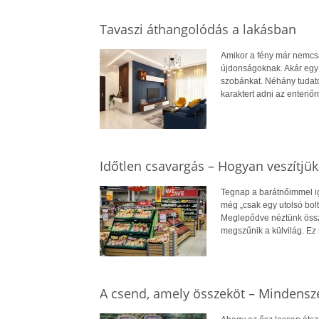
Tavaszi áthangolódás a lakásban
Amikor a fény már nemcsak
újdonságoknak. Akár egy 
szobánkat. Néhány tudato
karaktert adni az enteriőr
Időtlen csavargás – Hogyan veszítjük
Tegnap a barátnőimmel iga
még „csak egy utolsó bolt
Meglepődve néztünk össze
megszűnik a külvilág. Ez 
A csend, amely összeköt – Mindensze