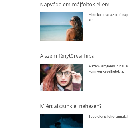
Napvédelem májfoltok ellen!
Miért kell már az első n
ki?
A szem fénytörési hibái
A szem fénytörési hibái, 
könnyen kezelhetők is.
Miért alszunk el nehezen?
Több oka is lehet annak,