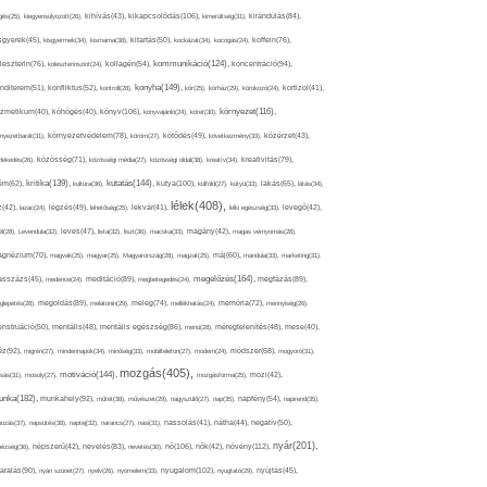
kikapcsolódás(106),
gés(25),
kiegyensúlyozott(26),
kihívás(43),
kimerültség(31),
kirándulás(84),
sgyerek(45),
kisgyermek(34),
kismama(38),
kitartás(50),
kockázat(34),
kocogás(24),
koffein(76),
kommunikáció(124),
koncentráció(94),
leszterin(76),
koleszterinszint(24),
kollagén(54),
konyha(149),
nditerem(51),
konfliktus(52),
kontroll(28),
kór(25),
kórház(29),
kórokozó(24),
kortizol(41),
könyv(106),
környezet(116),
zmetikum(40),
köhögés(40),
könyvajánló(24),
köret(30),
nyezetbarát(31),
környezetvédelem(78),
köröm(27),
kötődés(49),
következmény(33),
közérzet(43),
lekedés(26),
közösség(71),
közösségi média(27),
közösségi oldal(38),
kreatív(34),
kreativitás(79),
kritika(139),
kutatás(144),
kutya(100),
ém(62),
kultúra(36),
külföld(27),
kütyü(33),
lakás(65),
látás(34),
lélek(408),
z(42),
lazac(24),
légzés(49),
lehetőség(25),
lekvár(41),
lelki egészség(33),
levegő(42),
él(28),
Levendula(32),
leves(47),
lista(32),
liszt(36),
macska(33),
magány(42),
magas vérnyomás(28),
gnézium(70),
magvak(25),
magyar(25),
Magyarország(28),
magzat(25),
máj(60),
mandula(33),
marketing(31),
megelőzés(164),
sszázs(45),
medence(24),
meditáció(89),
megbetegedés(24),
megfázás(89),
glepetés(28),
megoldás(89),
melatonin(29),
meleg(74),
mellékhatás(24),
memória(72),
mennyiség(26),
nstruáció(50),
mentális(48),
mentális egészség(86),
menü(28),
méregtelenítés(48),
mese(40),
z(92),
migrén(27),
mindennapok(34),
minőség(33),
mobiltelefon(27),
modern(24),
módszer(68),
mogyoró(31),
mozgás(405),
motiváció(144),
sás(31),
mosoly(27),
mozgásforma(25),
mozi(42),
nka(182),
munkahely(92),
műtét(38),
művészet(29),
nagyszülő(27),
nap(35),
napfény(54),
napirend(35),
pozás(37),
napsütés(38),
naptej(32),
narancs(27),
nasi(31),
nassolás(41),
nátha(44),
negatív(50),
nyár(201),
nő(106),
növény(112),
hézség(36),
népszerű(42),
nevelés(83),
nevetés(30),
nők(42),
nyugalom(102),
aralás(90),
nyári szünet(27),
nyelv(26),
nyomelem(33),
nyugtató(29),
nyújtás(45),