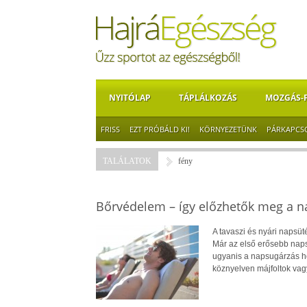
NYITÓLAP
TÁPLÁLKOZÁS
MOZGÁS-
FRISS
EZT PRÓBÁLD KI!
KÖRNYEZETÜNK
PÁRKAPCS
TALÁLATOK
fény
Bőrvédelem – így előzhetők meg a n
A tavaszi és nyári napsüt
Már az első erősebb nap
ugyanis a napsugárzás ho
köznyelven májfoltok vagy