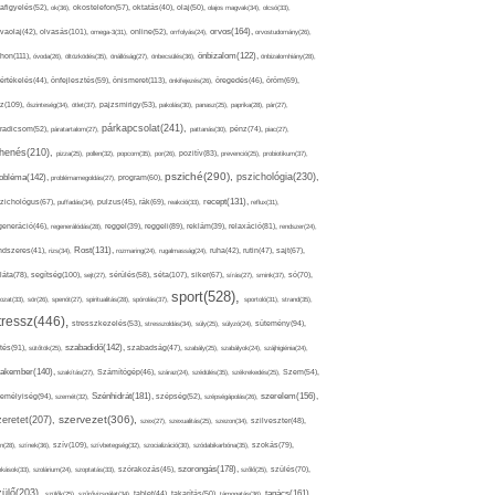
afigyelés(52),
ok(36),
okostelefon(57),
oktatás(40),
olaj(50),
olajos magvak(34),
olcsó(33),
olvasás(101),
orvos(164),
ívaolaj(42),
omega-3(31),
online(52),
orrfolyás(24),
orvostudomány(26),
thon(111),
önbizalom(122),
óvoda(26),
öltözködés(35),
önállóság(27),
önbecsülés(36),
önbizalomhiány(28),
önismeret(113),
értékelés(44),
önfejlesztés(59),
önkifejezés(26),
öregedés(46),
öröm(69),
z(109),
őszinteség(34),
ötlet(37),
pajzsmirigy(53),
pakolás(30),
panasz(25),
paprika(28),
pár(27),
párkapcsolat(241),
radicsom(52),
páratartalom(27),
pattanás(30),
pénz(74),
piac(27),
ihenés(210),
pizza(25),
pollen(32),
popcorn(35),
por(26),
pozitív(83),
prevenció(25),
probiotikum(37),
psziché(290),
pszichológia(230),
obléma(142),
problémamegoldás(27),
program(60),
recept(131),
zichológus(67),
puffadás(34),
pulzus(45),
rák(69),
reakció(33),
reflux(31),
generáció(46),
regenerálódás(28),
reggel(39),
reggeli(89),
reklám(39),
relaxáció(81),
rendszer(24),
Rost(131),
ndszeres(41),
rizs(34),
rozmaring(24),
rugalmasság(24),
ruha(42),
rutin(47),
sajt(67),
segítség(100),
séta(107),
láta(78),
sejt(27),
sérülés(58),
siker(67),
sírás(27),
smink(37),
só(70),
sport(528),
ozat(33),
sör(26),
spenót(27),
spiritualitás(28),
spórolás(37),
sportoló(31),
strand(35),
tressz(446),
sütemény(94),
stresszkezelés(53),
stresszoldás(34),
súly(25),
súlyzó(24),
szabadidő(142),
tés(91),
sütőtök(25),
szabadság(47),
szabály(25),
szabályok(24),
szájhigiénia(24),
akember(140),
szakítás(27),
Számítógép(46),
száraz(24),
szédülés(35),
székrekedés(25),
Szem(54),
Szénhidrát(181),
emélyiség(94),
szerelem(156),
szemét(32),
szépség(52),
szépségápolás(26),
szervezet(306),
zeretet(207),
szex(27),
szexualitás(25),
szezon(34),
szilveszter(48),
szív(109),
n(28),
színek(36),
szívbetegség(32),
szocializáció(30),
szódabikarbóna(35),
szokás(79),
szorongás(178),
okások(33),
szolárium(24),
szoptatás(33),
szórakozás(45),
szőlő(25),
szülés(70),
zülő(203),
tanács(161),
szülők(25),
szűrővizsgálat(34),
tablet(44),
takarítás(50),
támogatás(36),