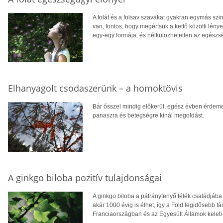
A folát és a folsav szavakat gyakran egymás szi
van, fontos, hogy megértsük a kettő közötti lénye
egy-egy formája, és nélkülözhetetlen az egészs
Elhanyagolt csodaszerünk – a homoktövis
Bár ősszel mindig előkerül, egész évben érdeme
panaszra és betegségre kínál megoldást.
A ginkgo biloba pozitív tulajdonságai
A ginkgo biloba a páfrányfenyő félék családjába 
akár 1000 évig is élhet, így a Föld legidősebb f
Franciaországban és az Egyesült Államok keleti 