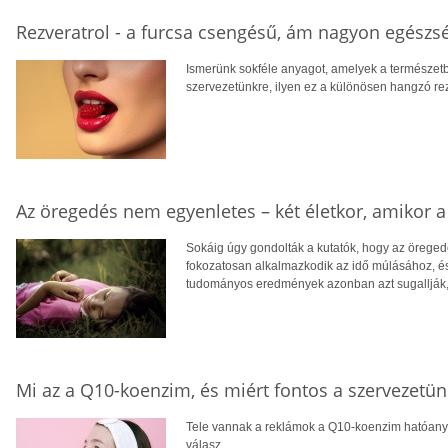
Rezveratrol - a furcsa csengésű, ám nagyon egészs
Ismerünk sokféle anyagot, amelyek a természetb
szervezetünkre, ilyen ez a különösen hangzó rezv
Az öregedés nem egyenletes – két életkor, amikor a 
Sokáig úgy gondolták a kutatók, hogy az öreged
fokozatosan alkalmazkodik az idő múlásához, és
tudományos eredmények azonban azt sugallják, 
Mi az a Q10-koenzim, és miért fontos a szervezetü
Tele vannak a reklámok a Q10-koenzim hatóanyag
válasz.