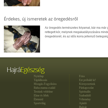
Érdekes, új ismeretek az öregedésről
Az öregedés természetes folyamat, bár ma már g
rettegett kór, melynek megakadályozására mindent
öregedésnél, és az idős korra jellemző betegsé
Nyitólap
Friss
Táplálkozás
Ezt próbáld ki!
Mozgás-Fogyókúra
Környezetünk
Baba-mama-család
Párkapcsolat
Testünk védelme
Spirituális
Elme és lélek
Szabadidő
Életmód
Vélemény
Sportvilág
Ajánló
Bulvár