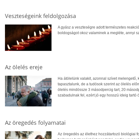
Veszteségeink feldolgozása
A gyász a veszteségre adott természetes reakció
boldogságot okoz valaminek a megléte, annyi sz
Az ölelés ereje
Ha átölelünk valakit, azonnal szívet melengető,
tapasztalunk, de a tudósok szerint az ölelés elő
ölelés mindössze 3 másodpercig tart, 20 másod
szabadulnak fel, ezért jó egy hosszú ideig tartó ö
Az öregedés folyamatai
Az öregedés az élethez hozzátartozó biológiai 