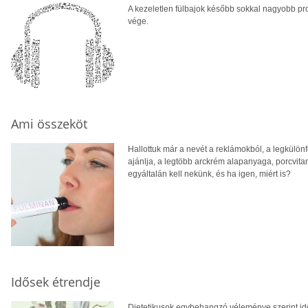
A kezeletlen fülbajok később sokkal nagyobb pr
vége.
Ami összeköt
Hallottuk már a nevét a reklámokból, a legkülön
ajánlja, a legtöbb arckrém alapanyaga, porcvita
egyáltalán kell nekünk, és ha igen, miért is?
Idősek étrendje
Dietetikusok egybehangzó véleménye szerint idő