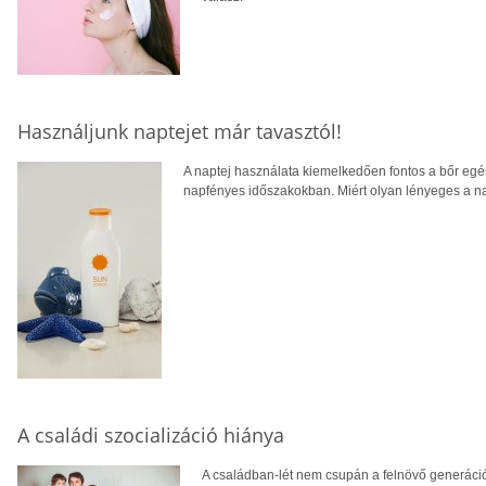
Használjunk naptejet már tavasztól!
A naptej használata kiemelkedően fontos a bőr e
napfényes időszakokban. Miért olyan lényeges a n
A családi szocializáció hiánya
A családban-lét nem csupán a felnövő generáció