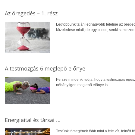
Az öregedés – 1. rész
Legtöbbünk talán legnagyobb félelme az öregedé
közeledése miatt, de egy biztos, senki sem sze
A testmozgás 6 meglepő előnye
Persze mindenki tudja, hogy a testmozgás egész
néhány igen meglepő előnye is.
Energiaital és társai ...
Testünk tömegének több mint a fele víz, felnőtt 