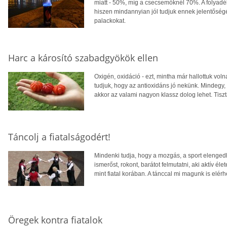
miatt - 50%, míg a csecsemőknél 70%. A folyadé
hiszen mindannyian jól tudjuk ennek jelentőségét
palackokat.
Harc a károsító szabadgyökök ellen
Oxigén, oxidáció - ezt, mintha már hallottuk voln
tudjuk, hogy az antioxidáns jó nekünk. Mindegy,
akkor az valami nagyon klassz dolog lehet. Tisz
Táncolj a fiatalságodért!
Mindenki tudja, hogy a mozgás, a sport elenged
ismerőst, rokont, barátot felmutatni, aki aktív éle
mint fiatal korában. A tánccal mi magunk is elér
Öregek kontra fiatalok