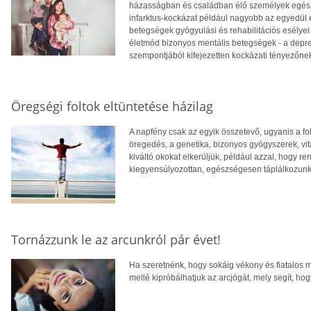
házasságban és családban élő személyek egészsé
infarktus-kockázat például nagyobb az egyedül élő
betegségek gyógyulási és rehabilitációs esélyei
életmód bizonyos mentális betegségek - a depre
szempontjából kifejezetten kockázati tényezőne
Öregségi foltok eltüntetése házilag
A napfény csak az egyik összetevő, ugyanis a fo
öregedés, a genetika, bizonyos gyógyszerek, vit
kiváltó okokat elkerüljük, például azzal, hogy
kiegyensúlyozottan, egészségesen táplálkozunk
Tornázzunk le az arcunkról pár évet!
Ha szeretnénk, hogy sokáig vékony és fiatalos 
mellé kipróbálhatjuk az arcjógát, mely segít, hog