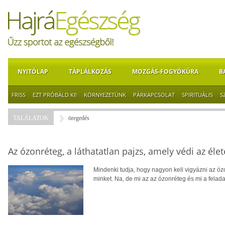
NYITÓLAP
TÁPLÁLKOZÁS
MOZGÁS-FOGYÓKÚRA
B
FRISS
EZT PRÓBÁLD KI!
KÖRNYEZETÜNK
PÁRKAPCSOLAT
SPIRITUÁLIS
S
TALÁLATOK
öregedés
Az ózonréteg, a láthatatlan pajzs, amely védi az éle
Mindenki tudja, hogy nagyon kell vigyázni az ó
minket. Na, de mi az az ózonréteg és mi a felad