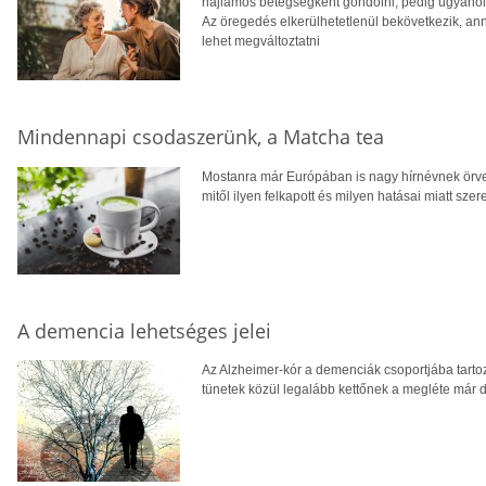
hajlamos betegségként gondolni, pedig ugyanolya
Az öregedés elkerülhetetlenül bekövetkezik, ann
lehet megváltoztatni
Mindennapi csodaszerünk, a Matcha tea
Mostanra már Európában is nagy hírnévnek örve
mitől ilyen felkapott és milyen hatásai miatt szer
A demencia lehetséges jelei
Az Alzheimer-kór a demenciák csoportjába tarto
tünetek közül legalább kettőnek a megléte már d