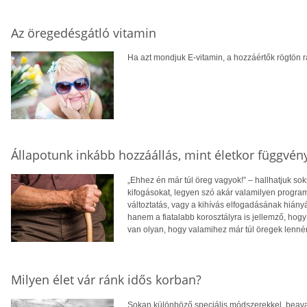
Az öregedésgátló vitamin
Ha azt mondjuk E-vitamin, a hozzáértők rögtön
Állapotunk inkább hozzáállás, mint életkor függvén
„Ehhez én már túl öreg vagyok!” – hallhatjuk s
kifogásokat, legyen szó akár valamilyen programr
változtatás, vagy a kihívás elfogadásának hiány
hanem a fiatalabb korosztályra is jellemző, ho
van olyan, hogy valamihez már túl öregek lenn
Milyen élet vár ránk idős korban?
Sokan különböző speciális módszerekkel, beava