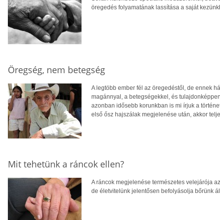
öregedés folyamatának lassítása a saját kezünkb
Öregség, nem betegség
A legtöbb ember fél az öregedéstől, de ennek hát
magánnyal, a betegségekkel, és tulajdonképpen a
azonban idősebb korunkban is mi írjuk a történe
első ősz hajszálak megjelenése után, akkor telje
Mit tehetünk a ráncok ellen?
A ráncok megjelenése természetes velejárója a
de életvitelünk jelentősen befolyásolja bőrünk áll