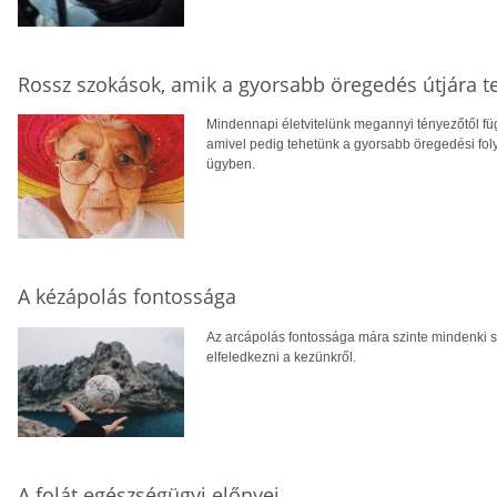
Rossz szokások, amik a gyorsabb öregedés útjára t
Mindennapi életvitelünk megannyi tényezőtől fü
amivel pedig tehetünk a gyorsabb öregedési foly
ügyben.
A kézápolás fontossága
Az arcápolás fontossága mára szinte mindenki
elfeledkezni a kezünkről.
A folát egészségügyi előnyei