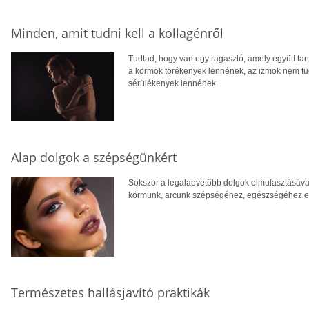
Minden, amit tudni kell a kollagénről
Tudtad, hogy van egy ragasztó, amely együtt tart
a körmök törékenyek lennének, az izmok nem tud
sérülékenyek lennének.
Alap dolgok a szépségünkért
Sokszor a legalapvetőbb dolgok elmulasztásáva
körmünk, arcunk szépségéhez, egészségéhez el
Természetes hallásjavító praktikák