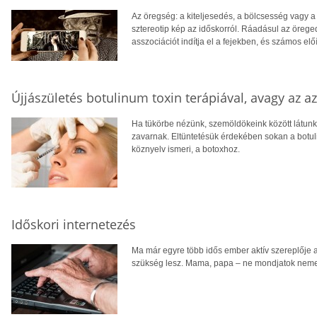
Az öregség: a kiteljesedés, a bölcsesség vagy 
sztereotip kép az időskorról. Ráadásul az öreg
asszociációt indítja el a fejekben, és számos elő
Újjászületés botulinum toxin terápiával, avagy az a
Ha tükörbe nézünk, szemöldökeink között látunk
zavarnak. Eltüntetésük érdekében sokan a botuli
köznyelv ismeri, a botoxhoz.
Időskori internetezés
Ma már egyre több idős ember aktív szereplője 
szükség lesz. Mama, papa – ne mondjatok nemet