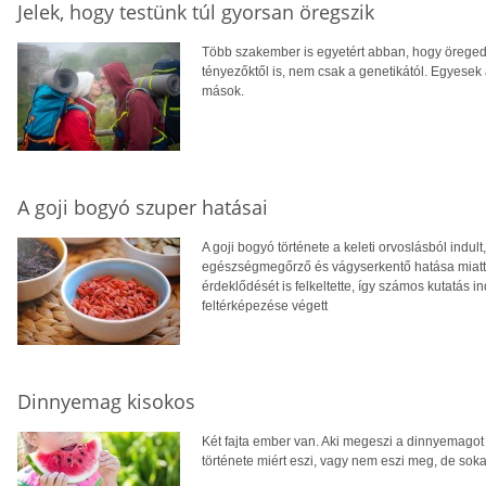
Jelek, hogy testünk túl gyorsan öregszik
Több szakember is egyetért abban, hogy örege
tényezőktől is, nem csak a genetikától. Egyesek
mások.
A goji bogyó szuper hatásai
A goji bogyó története a keleti orvoslásból indu
egészségmegőrző és vágyserkentő hatása miatt l
érdeklődését is felkeltette, így számos kutatás 
feltérképezése végett
Dinnyemag kisokos
Két fajta ember van. Aki megeszi a dinnyemago
története miért eszi, vagy nem eszi meg, de sok