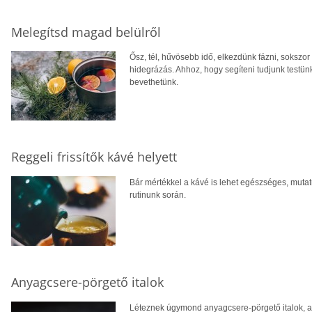
Melegítsd magad belülről
Ősz, tél, hűvösebb idő, elkezdünk fázni, sokszor
hidegrázás. Ahhoz, hogy segíteni tudjunk testün
bevethetünk.
Reggeli frissítők kávé helyett
Bár mértékkel a kávé is lehet egészséges, mutatu
rutinunk során.
Anyagcsere-pörgető italok
Léteznek úgymond anyagcsere-pörgető italok, a