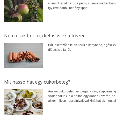
vitamint tartalmaz, íze pedig süteményeiket bárm
így erre adunk néhány tippet.
Nem csak finom, diétás is ez a fűszer
Bár jellemzően télen kerül a konyhába, egész é
diétás is a fahéj.
Mit nassolhat egy cukorbeteg?
Amikor cukorbeteg vendégünk van, alaposan tájé
szaladhatunk le a boltba egy doboz linzerért, n
akkor milyen nassolnivalóval kínálhatjuk meg, a