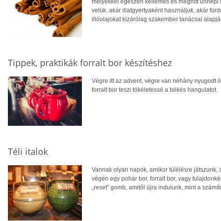
melyekkel egészen kellemes és meghitt ünnepi h
velük, akár illatgyertyaként használjuk, akár f
illóolajokat kizárólag szakember tanácsai alapj
Tippek, praktikák forralt bor készítéshez
Végre itt az advent, végre van néhány nyugodt ó
forralt bor teszi tökéletessé a békés hangulatot.
Téli italok
Vannak olyan napok, amikor túlélésre játszunk,
végén egy pohár bor, forralt bor, vagy tulajdonk
„reset” gomb, amitől újra indulunk, mint a számít