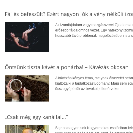
Fáj és befeszült? Ezért nagyon jók a vény nélküli i
Az izomfájdalom vagy mozgásszervi fájdalom a 
erősebb fájdalomhoz vezet. Egy hatékony izomla
hosszabb távú problémák megelőzésében is a se
Öntsünk tiszta kávét a pohárba! – Kávézás okosan
A kávézás kényes téma, melynek élvezetét beár
kiáltotta ki a táplálkozástudomány. Máig sem e
összegyűjtöttük az érveket, ellenérveket.
„Csak még egy kanállal…”
Sajnos nagyon sok kisgyermekes családban felm