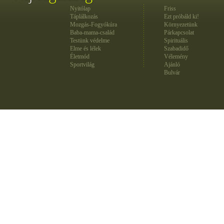
Nyitólap
Friss
Táplálkozás
Ezt próbáld ki!
Mozgás-Fogyókúra
Környezetünk
Baba-mama-család
Párkapcsolat
Testünk védelme
Spirituális
Elme és lélek
Szabadidő
Életmód
Vélemény
Sportvilág
Ajánló
Bulvár