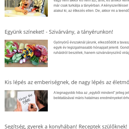
vagy nem akkor és nem azt, amit, és amikor kéne,
már csak turkálja a tányérban. A kényszeríté
alakul ki, az étkezés ellen. De, akkor mi a teend
Együnk színeket! - Szivárvány, a tányérunkon!
Gyönyörű évszaknál járunk, elkezdődött a tavas
egyik év legizgalmasabb hónapjait jelenti. Gond
ruháidról beszélek, hanem szivárványszínű virág
Kis lépés az emberiségnek, de nagy lépés az életm
A legnagyobb hiba az „egyből mindent” jelleg je
beiktatásával máris hatalmas eredményeket érhe
Segítség, gyerek a konyhában! Receptek szülőknek!