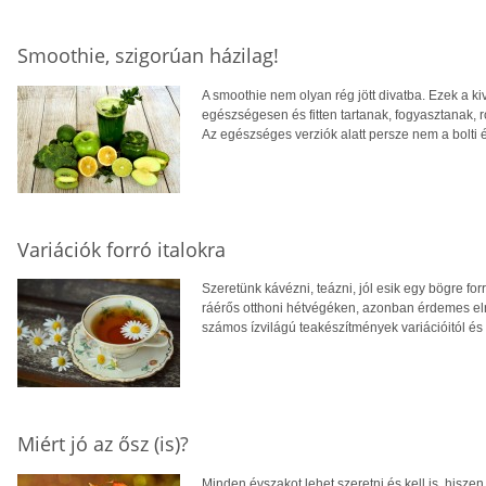
Smoothie, szigorúan házilag!
A smoothie nem olyan rég jött divatba. Ezek a ki
egészségesen és fitten tartanak, fogyasztanak, r
Az egészséges verziók alatt persze nem a bolti 
Variációk forró italokra
Szeretünk kávézni, teázni, jól esik egy bögre f
ráérős otthoni hétvégéken, azonban érdemes el
számos ízvilágú teakészítmények variációitól és l
Miért jó az ősz (is)?
Minden évszakot lehet szeretni és kell is, hisz