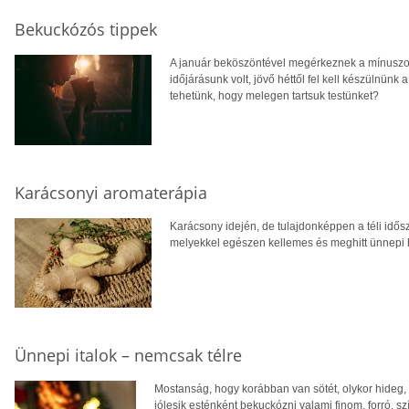
Bekuckózós tippek
A január beköszöntével megérkeznek a mínuszok
időjárásunk volt, jövő héttől fel kell készülnü
tehetünk, hogy melegen tartsuk testünket?
Karácsonyi aromaterápia
Karácsony idején, de tulajdonképpen a téli idős
melyekkel egészen kellemes és meghitt ünnepi h
Ünnepi italok – nemcsak télre
Mostanság, hogy korábban van sötét, olykor hideg, 
jólesik esténként bekuckózni valami finom, forró, sz