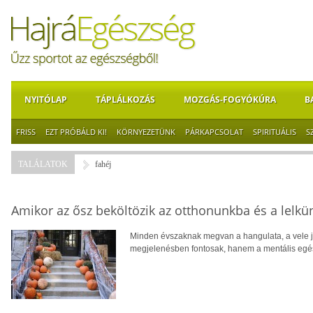
NYITÓLAP
TÁPLÁLKOZÁS
MOZGÁS-FOGYÓKÚRA
B
FRISS
EZT PRÓBÁLD KI!
KÖRNYEZETÜNK
PÁRKAPCSOLAT
SPIRITUÁLIS
S
TALÁLATOK
fahéj
Amikor az ősz beköltözik az otthonunkba és a lelkü
Minden évszaknak megvan a hangulata, a vele jár
megjelenésben fontosak, hanem a mentális egé