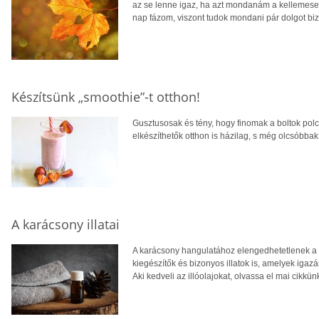
az se lenne igaz, ha azt mondanám a kellemese
nap fázom, viszont tudok mondani pár dolgot biz
Készítsünk „smoothie”-t otthon!
Gusztusosak és tény, hogy finomak a boltok polca
elkészíthetők otthon is házilag, s még olcsóbbak,
A karácsony illatai
A karácsony hangulatához elengedhetetlenek a 
kiegészítők és bizonyos illatok is, amelyek igaz
Aki kedveli az illóolajokat, olvassa el mai cikkün