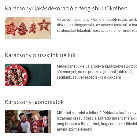
Karácsonyi lakásdekoráció a feng shui tükrében
Az advent talán egyik legfelemelőbb része, amiko
díszek, az illatgyertyák, az adventi koszorú, a ka
stratégiákat tekintjük most át, a kínai térrende
Karácsony pluszkilók nélkül
Megelőzhetjük-e valahogy a karácsonyi súlytöbb
süteményei, na és persze a jobbnál jobb recepte
segítünk, szuper receptek is a cikkben!
Karácsonyi gondolatok
Mit lehet szeretni a télben? Például a karácsonyt.
izgalmas készülődést, a száradó narancshéjak ill
még hosszú a lista. Lehet, hogy nem lesz tökéle
anyira szívmelengető!