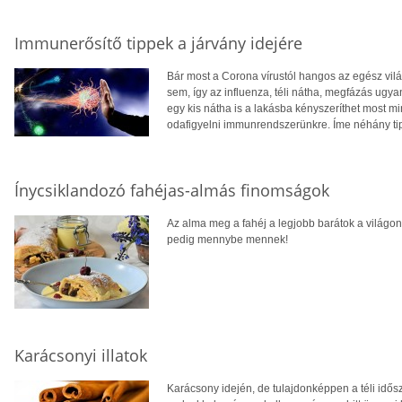
Immunerősítő tippek a járvány idejére
Bár most a Corona vírustól hangos az egész vilá
sem, így az influenza, téli nátha, megfázás ugya
egy kis nátha is a lakásba kényszeríthet most mi
odafigyelni immunrendszerünkre. Íme néhány tipp
Ínycsiklandozó fahéjas-almás finomságok
Az alma meg a fahéj a legjobb barátok a világon
pedig mennybe mennek!
Karácsonyi illatok
Karácsony idején, de tulajdonképpen a téli idős