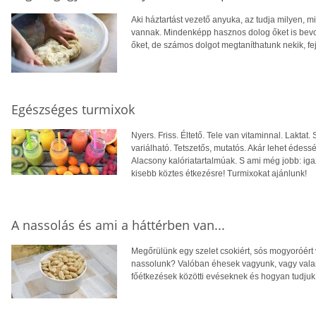
Aki háztartást vezető anyuka, az tudja milyen, m
vannak. Mindenképp hasznos dolog őket is bevon
őket, de számos dolgot megtaníthatunk nekik, f
Egészséges turmixok
Nyers. Friss. Éltető. Tele van vitaminnal. Laktat
variálható. Tetszetős, mutatós. Akár lehet édess
Alacsony kalóriatartalmúak. S ami még jobb: iga
kisebb köztes étkezésre! Turmixokat ajánlunk!
A nassolás és ami a háttérben van...
Megőrülünk egy szelet csokiért, sós mogyoróért 
nassolunk? Valóban éhesek vagyunk, vagy valam
főétkezések közötti evéseknek és hogyan tudjuk 