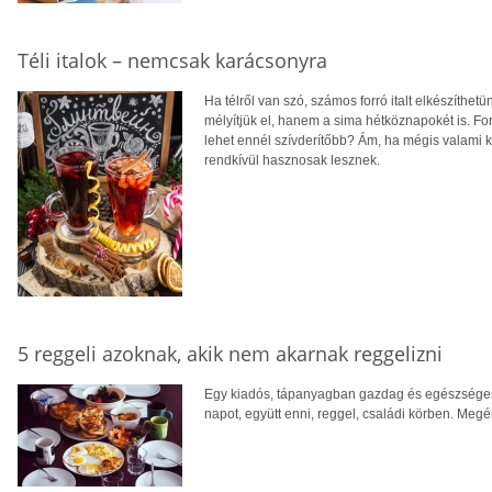
Téli italok – nemcsak karácsonyra
Ha télről van szó, számos forró italt elkészíthe
mélyítjük el, hanem a sima hétköznapokét is. For
lehet ennél szívderítőbb? Ám, ha mégis valami kü
rendkívül hasznosak lesznek.
5 reggeli azoknak, akik nem akarnak reggelizni
Egy kiadós, tápanyagban gazdag és egészséges, 
napot, együtt enni, reggel, családi körben. Megér