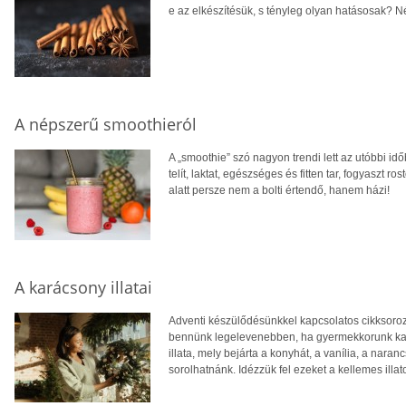
e az elkészítésük, s tényleg olyan hatásosak? N
A népszerű smoothieról
A „smoothie” szó nagyon trendi lett az utóbbi id
telít, laktat, egészséges és fitten tar, fogyaszt 
alatt persze nem a bolti értendő, hanem házi!
A karácsony illatai
Adventi készülődésünkkel kapcsolatos cikksorozat
bennünk legelevenebben, ha gyermekkorunk ka
illata, mely bejárta a konyhát, a vanília, a naran
sorolhatnánk. Idézzük fel ezeket a kellemes illat