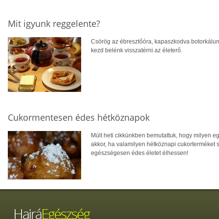
Mit igyunk reggelente?
Csörög az ébresztőóra, kapaszkodva botorkálunk a
kezd belénk visszatérni az életerő.
Cukormentesen édes hétköznapok
Múlt heti cikkünkben bemutattuk, hogy milyen e
akkor, ha valamilyen hétköznapi cukorterméket sz
egészségesen édes életet élhessen!