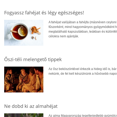
Fogyassz fahéjat és légy egészséges!
A fahéjat valójában a fahéjfa (másnéven ceyloni
fűszerként, mind hagyományos gyógymódként has
megtalálható kapszulákban, teákban és különfé
célokra nem ajánlják.
Őszi-téli melengető tippek
Az ősz beköszöntével érkezik a hideg idő is, b
nekünk, de fel kell készülnünk a hűvösebb napok
Ne dobd ki az almahéjat
Az alma Magyarország legelterjedtebb gyümölcse