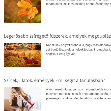
megmutatni, mit lássunk meg benne és mennyi mi
Legerősebb zsírégető fűszerek, amelyek megduplázh
Kapszulák helyett próbáld ki, hogy más alapany
zsírégető fűszerek, amelyek jobbá, finomabbá, íz
segítik? Pedig így van!
Színek, illatok, élmények - mi segít a tanulásban?
A környezetünk nagyon sok mindent befolyásol az
melyekre nemcsak a saját befogadóképességünk
jelenségek is. Mi minden teheti könnyebbé a ta