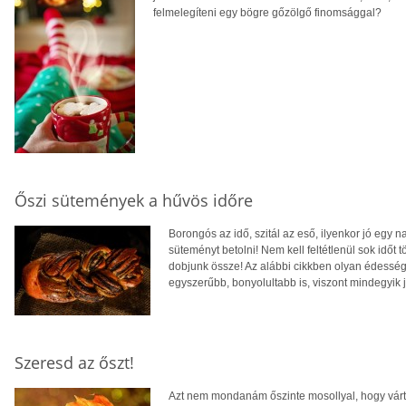
felmelegíteni egy bögre gőzölgő finomsággal?
Őszi sütemények a hűvös időre
Borongós az idő, szitál az eső, ilyenkor jó egy n
süteményt betolni! Nem kell feltétlenül sok időt 
dobjunk össze! Az alábbi cikkben olyan édesség
egyszerűbb, bonyolultabb is, viszont mindegyik 
Szeresd az őszt!
Azt nem mondanám őszinte mosollyal, hogy vártu