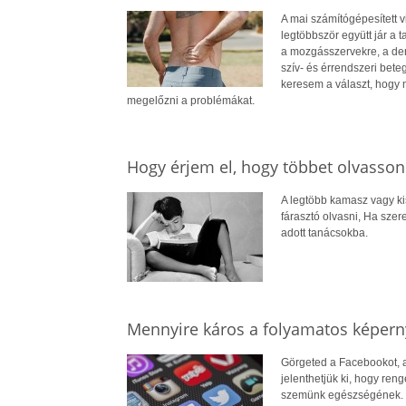
A mai számítógépesített v
legtöbbször együtt jár a 
a mozgásszervekre, a deré
szív- és érrendszeri bete
keresem a választ, hogy m
megelőzni a problémákat.
Hogy érjem el, hogy többet olvasso
A legtöbb kamasz vagy ki
fárasztó olvasni, Ha sze
adott tanácsokba.
Mennyire káros a folyamatos képer
Görgeted a Facebookot, az
jelenthetjük ki, hogy ren
szemünk egészségének. De