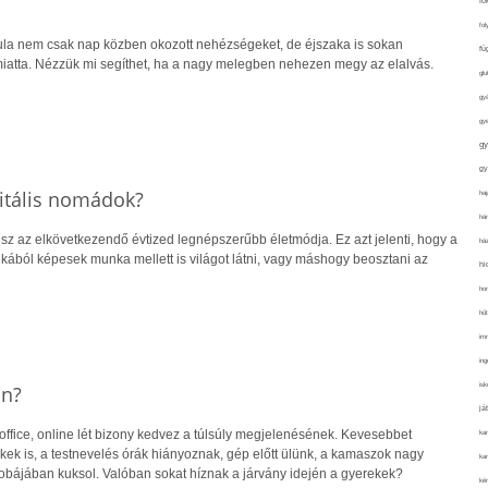
fo
fol
ula nem csak nap közben okozott nehézségeket, de éjszaka is sokan
fü
miatta. Nézzük mi segíthet, ha a nagy melegben nehezen megy az elalvás.
glu
gy
gy
gy
gy
gitális nomádok?
haj
hán
sz az elkövetkezendő évtized legnépszerűbb életmódja. Ez azt jelenti, hogy a
ház
kából képesek munka mellett is világot látni, vagy máshogy beosztani az
hi
ho
hűt
im
ing
isk
an?
já
office, online lét bizony kedvez a túlsúly megjelenésének. Kevesebbet
ka
kek is, a testnevelés órák hiányoznak, gép előtt ülünk, a kamaszok nagy
kar
bájában kuksol. Valóban sokat híznak a járvány idején a gyerekek?
kér