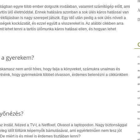
H
ilágban egyre több ember dolgozik irodákban, valamint számítógép előtt, ami
A
tartós ülő életmóddal. Ennek hatására azonban a sok ülés káros hatással van
kfájásban is nagy szerepet játszik. Egy idő után pedig a sok ülés növeli a
D
gségek kockázatát, és ezzel együtt a visszereket is. Az alábbi cikkben arra
it lehet tenni a tartós ülőmunka káros hatásai ellen, és hogyan lehet
n a gyerekem?
A-v
akt
skamasz nem arról híres, hogy falja a könyveket, számukra unalmas és
áll
retnénk, hogy gyermekünk többet olvasson, érdemes belenézni a cikkünkben
a
a
arc
vi
ba
nyőnézés?
bet
bi
 Instát. Nézed a TV-t, a Netflixet. Olvasol a laptopodon. Nagy biztonsággal
bő
geteg időt töltünk képernyők bámulásával, ami egyértelműen nem tesz jót
cig
 miért is és mivel is érdemes tisztában lenni?
csí