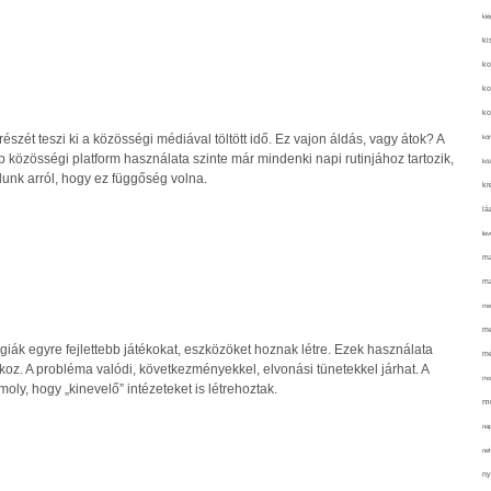
kié
ki
ko
ko
ko
szét teszi ki a közösségi médiával töltött idő. Ez vajon áldás, vagy átok? A
kör
 közösségi platform használata szinte már mindenki napi rutinjához tartozik,
köz
lunk arról, hogy ez függőség volna.
kr
lá
lev
ma
ma
me
me
giák egyre fejlettebb játékokat, eszközöket hoznak létre. Ezek használata
mé
oz. A probléma valódi, következményekkel, elvonási tünetekkel járhat. A
mo
ly, hogy „kinevelő” intézeteket is létrehoztak.
mu
na
ne
ny