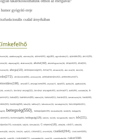
ogyan takarékoskodhatunk otthon az energiával?
 humor gyógyító ereje
iszfunkcionális család árnyékában
Címkefelhő
ajándék(95),
itamin(36),
adalékanyag(28),
adomány(26),
advent(40),
agy(80),
agyműködés(27),
akció(39),
alkohol(182),
ivitás(30),
alapanyag(30),
alkalmazás(28),
alkoholfogyasztás(36),
állapot(43),
állat(54),
allergia(122),
attartás(33),
állóképesség(42),
Alma(72),
almaecet(26),
aloe vera(33),
álom(34),
lvás(272),
alvászavar(66),
aminosav(33),
antibakteriális(42),
antibiotikum(47),
ntioxidáns(198),
anyagcsere(99),
anya(67),
anyuka(27),
apa(42),
ápolás(29),
applikáció(26),
ásványi anyag(111),
(29),
arcbőr(27),
ásványi anyagok(40),
asztma(47),
autó(46),
avokádó(36),
B-
tamin(41),
baba(82),
baktérium(89),
balaton(34),
baleset(51),
banán(53),
bántalmazás(24),
barát(48),
rátok(50),
barátság(58),
béke(29),
bélflóra(37),
bélrendszer(33),
bemelegítés(24),
beszélgetés(61),
betegség(550),
eg(34),
betegségek(39),
bevásárlás(28),
bicikli(25),
biológia(25),
bőr(221),
boldogság(125),
zalom(41),
biztonság(66),
bolt(31),
bor(36),
borogatás(28),
böjt(27),
C-vitamin(120),
rápolás(70),
brokkoli(29),
buli(24),
bűntudat(32),
cékla(28),
cél(57),
célok(30),
család(284),
aretta(38),
cikk(24),
Cink(24),
cipő(37),
citrom(61),
citromfű(26),
csecsemő(45),
cukor(194),
pés(26),
csoki(35),
csokoládé(71),
csomagolás(24),
csont(33),
csontritkulás(36),