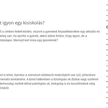
cuk
de
div
 igyon egy kisiskolás?
éd
 a címben feltett kérdés, viszont a gyerekek folyadékbevitele egy aktuális és
él
leg van, ha sportol a gyerek, akkor pláne fontos, hogy igyon, de a
eg
szükséges. Mennyit kell innia egy gyereknek?
él
él
elv
erd
int
é
net is lehet, ilyenkor a szervezet védekező reakciójáról van szó, pihenésre
fa
merülés kivédésére. A tünet hátterében a fiziológiás ok (fizikai vagy szellemi
fá
terhesség) mellett állhat patológiás ok, betegség is és beszélhetünk még
fel
ómáról.
fel
fe
fo