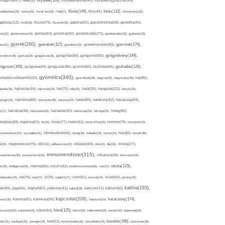
folyadék(119),
khagyma(47),
folsav(25),
folyadékbevitel(40),
folyadékfogyasztás(45),
főzés(149),
futás(132),
yadékpótlás(29),
fontos(25),
forralt bor(26),
Föld(27),
friss(44),
futóverseny(32),
ggőség(112),
fürdő(26),
fűszer(79),
fűszerek(28),
gabona(42),
gasztronómia(58),
genetika(45),
tén(32),
gluténmentes(34),
gomba(53),
gondolat(43),
gondolkodás(71),
gondoskodás(33),
gyakorlat(29),
gyerek(260),
gyermek(179),
gyerekek(117),
ász(31),
gyerekkor(32),
gyereknevelés(83),
gyógynövény(149),
ermekkor(36),
gyertya(28),
gyógyászat(36),
gyógyítás(69),
gyógymód(50),
ógyszer(165),
gyulladás(126),
gyógytea(40),
gyógyulás(85),
gyomor(62),
Gyömbér(66),
gyümölcs(340),
ulladáscsökkentő(102),
gyümölcslé(28),
hagyma(28),
hagyomány(36),
haj(85),
hangulat(112),
ápolás(36),
hajhullás(44),
hajmosás(24),
hal(70),
hála(25),
halál(39),
hányás(25),
yinger(25),
harmónia(69),
hasmenés(35),
hasznos(24),
hatás(84),
hatékony(52),
házasság(64),
i(27),
háziállat(48),
házimunka(28),
háztartás(43),
hétköznap(24),
hétvége(25),
hideg(80),
dratálás(69),
higiénia(52),
hit(26),
hízás(77),
hobbi(62),
home office(26),
hormon(79),
hormonok(25),
rmonrendszer(24),
hozzáállás(31),
hőmérséklet(44),
hőség(36),
hulladék(33),
humor(24),
hús(86),
húsvét(36),
idő(111),
ő(30),
idegrendszer(75),
időbeosztás(32),
időjárás(69),
idős(24),
illat(30),
illóolaj(77),
immunrendszer(315),
munerősítés(30),
immunerősítő(36),
influenza(45),
információ(33),
iskola(123),
er(29),
intelligencia(28),
internet(64),
inzulin(42),
inzulinrezisztencia(35),
írás(27),
olakezdés(25),
ital(75),
ivás(27),
íz(39),
izgalom(27),
izom(91),
izomzat(24),
ízület(54),
járvány(35),
kalória(193),
ték(89),
jóga(56),
Joghurt(67),
jótékony(41),
kaland(28),
kalcium(71),
kálium(50),
kapcsolat(209),
karácsony(174),
masz(30),
kamilla(41),
Kánikula(59),
káposzta(24),
kávé(125),
ácsonyfa(25),
karantén(34),
káros(53),
keksz(29),
kellemetlen(29),
kenyér(32),
képesség(28),
kezelés(166),
dés(31),
kerékpár(25),
keringés(26),
kert(52),
kertészkedés(26),
készülődés(24),
kézmosás(28),