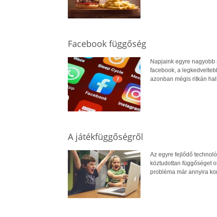
Facebook függőség
Napjaink egyre nagyobb ré
facebook, a legkedveltebb
azonban mégis ritkán hal
A játékfüggőségről
Az egyre fejlődő technoló
köztudottan függőséget ok
probléma már annyira komo