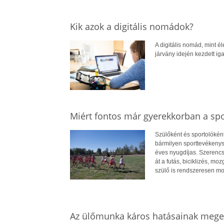
Kik azok a digitális nomádok?
A digitális nomád, mint 
járvány idején kezdett i
Miért fontos már gyerekkorban a spo
Szülőként és sportolókén
bármilyen sporttevékenys
éves nyugdíjas. Szerencs
át a futás, biciklizés, mo
szülő is rendszeresen m
Az ülőmunka káros hatásainak mege