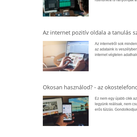
rutinunkra is rányomják a
Az internet pozitív oldala a tanulás
Az internetről sok minde
az adataink is veszélybe
internet végtelen adatha
Okosan használod? - az okostelefono
Ez nem egy újabb cikk az
legyünk reálisak, nem cs
erős túlzás. Gondolkodju