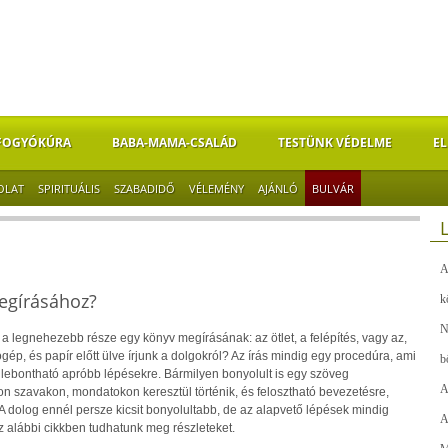
FOGYÓKÚRA
BABA-MAMA-CSALÁD
TESTÜNK VÉDELME
EL
OLAT
SPIRITUÁLIS
SZABADIDŐ
VÉLEMÉNY
AJÁNLÓ
BULVÁR
A
egírásához?
k
N
a legnehezebb része egy könyv megírásának: az ötlet, a felépítés, vagy az,
p, és papír előtt ülve írjunk a dolgokról? Az írás mindig egy procedúra, ami
b
 lebontható apróbb lépésekre. Bármilyen bonyolult is egy szöveg
A
n szavakon, mondatokon keresztül történik, és felosztható bevezetésre,
 A dolog ennél persze kicsit bonyolultabb, de az alapvető lépések mindig
A
 alábbi cikkben tudhatunk meg részleteket.