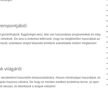
 bélyegét.
tan
táp
ta
te
 szempontjából
te
ti
nt gondolhatunk: függőséget okoz, tele van haszontalan programokkal és még
tör
n lehetnek. De arra is érdemes kitérnünk, hogy ha megfelelően használjuk az
tú
lmazát, számtalan dolgot képesek lehetünk autodidakta módon megtanulni.
újr
va
vá
vé
k világáról
ve
vir
 okostelefont használók elmarasztalására. Hiszen mindnyájan használjuk, és
vit
upán hasznos célokra. De hogy ez minden esetben probléma lenne, az igen
zav
nk okosan, és tekintsünk a dolgok mélyére!