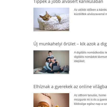
Tippek a jobb alvásért kánikulában
Az utóbbi időben a kánik
küzdöttek alvászavarral 
Új munkahelyi őrület – kik azok a di
A digitális nomádkodás le
digitális nomádok távmun
idejüket.
Elhíznak a gyerekek az online világb
Az otthoni tanulás, home 
mozgunk mi is és a gyere
többsége egész nap a szo