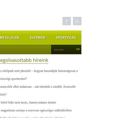
ME ÉS LÉLEK
ÉLETMÓD
SPORTVILÁG
Legolvasottabb híreink
z edzőpark nem játszótér – hogyan használjuk biztonságosan a
özösségi sporttereket?
arancsbőr ellen tudatosan – mit tehetünk a simább, feszesebb
őrért?
 belső béke nem luxus, hanem tudatos döntés
 magnézium szerepe a szervezet egészséges működésében