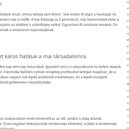
i
od
ol
etünk része, ehhez kétség sem férhet.. Sok ember itt végzi a munkáját, és
ot
nden nap ül előtte. A mai fiatalság (a Z generáció), már beleszületett ebbe a
ön
épzelni az életüket a számítógép nélkül. Egyszóval itt csinálunk mindent. De
ős
vannak a rendszeres használatának.
pa
p
pr
ps
net káros hatásai a mai társadalomra
re
re
ket nap mint nap használjuk. Igazából nincs is választásunk ha tartani akarjuk
l. A technika fejlődés nyilván rengeteg pozitívumot tartogat magában, de a
sa
ójában nagyon sok égető problémát eredményez, és a fejlett országok
sor
ását gyökeresen megváltoztatja.
s
sü
sz
sz
s
szí
i szakaszában ismét elérkezett az az idő, amikor a világ államai
sz
be. Ezek nagyban befolyásolják mindennapi életünket, ezáltal a mindennapi
s