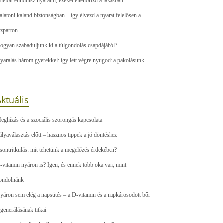
ielőtt elindulsz nyaralni, ezeket ellenőrizd a lakásban
alatoni kaland biztonságban – így élvezd a nyarat felelősen a
ízparton
ogyan szabaduljunk ki a túlgondolás csapdájából?
yaralás három gyerekkel: így lett végre nyugodt a pakolásunk
ktuális
eghízás és a szociális szorongás kapcsolata
ályaválasztás előtt – hasznos tippek a jó döntéshez
sontritkulás: mit tehetünk a megelőzés érdekében?
-vitamin nyáron is? Igen, és ennek több oka van, mint
ondolnánk
yáron sem elég a napsütés – a D-vitamin és a napkárosodott bőr
egenerálásának titkai