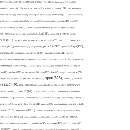
afigyelés(52),
ok(36),
okostelefon(57),
oktatás(40),
olaj(50),
olajos magvak(34),
olcsó(33),
olvasás(101),
orvos(164),
ívaolaj(42),
omega-3(31),
online(52),
orrfolyás(24),
orvostudomány(26),
thon(111),
önbizalom(122),
óvoda(26),
öltözködés(35),
önállóság(27),
önbecsülés(36),
önbizalomhiány(28),
önismeret(113),
értékelés(44),
önfejlesztés(59),
önkifejezés(26),
öregedés(46),
öröm(69),
z(109),
őszinteség(34),
ötlet(37),
pajzsmirigy(53),
pakolás(30),
panasz(25),
paprika(28),
pár(27),
párkapcsolat(241),
radicsom(52),
páratartalom(27),
pattanás(30),
pénz(74),
piac(27),
ihenés(210),
pizza(25),
pollen(32),
popcorn(35),
por(26),
pozitív(83),
prevenció(25),
probiotikum(37),
psziché(290),
pszichológia(230),
obléma(142),
problémamegoldás(27),
program(60),
recept(131),
zichológus(67),
puffadás(34),
pulzus(45),
rák(69),
reakció(33),
reflux(31),
generáció(46),
regenerálódás(28),
reggel(39),
reggeli(89),
reklám(39),
relaxáció(81),
rendszer(24),
Rost(131),
ndszeres(41),
rizs(34),
rozmaring(24),
rugalmasság(24),
ruha(42),
rutin(47),
sajt(67),
segítség(100),
séta(107),
láta(78),
sejt(27),
sérülés(58),
siker(67),
sírás(27),
smink(37),
só(70),
sport(528),
ozat(33),
sör(26),
spenót(27),
spiritualitás(28),
spórolás(37),
sportoló(31),
strand(35),
tressz(446),
sütemény(94),
stresszkezelés(53),
stresszoldás(34),
súly(25),
súlyzó(24),
szabadidő(142),
tés(91),
sütőtök(25),
szabadság(47),
szabály(25),
szabályok(24),
szájhigiénia(24),
akember(140),
szakítás(27),
Számítógép(46),
száraz(24),
szédülés(35),
székrekedés(25),
Szem(54),
Szénhidrát(181),
emélyiség(94),
szerelem(156),
szemét(32),
szépség(52),
szépségápolás(26),
szervezet(306),
zeretet(207),
szex(27),
szexualitás(25),
szezon(34),
szilveszter(48),
szív(109),
n(28),
színek(36),
szívbetegség(32),
szocializáció(30),
szódabikarbóna(35),
szokás(79),
szorongás(178),
okások(33),
szolárium(24),
szoptatás(33),
szórakozás(45),
szőlő(25),
szülés(70),
zülő(203),
tanács(161),
szülők(25),
szűrővizsgálat(34),
tablet(44),
takarítás(50),
támogatás(36),