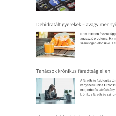
Dehidratált gyerekek – avagy mennyit
Nem feltétlen évszakfüggő
aggasztó probléma. Ha me
számítógép előtt ülve is 
Tanácsok krónikus fáradtság ellen
A fáradtság fiziológiás tü
kényszerülünk a túlzott ki
megterhelés, alváshiány, 
krónikus fáradtság szindr