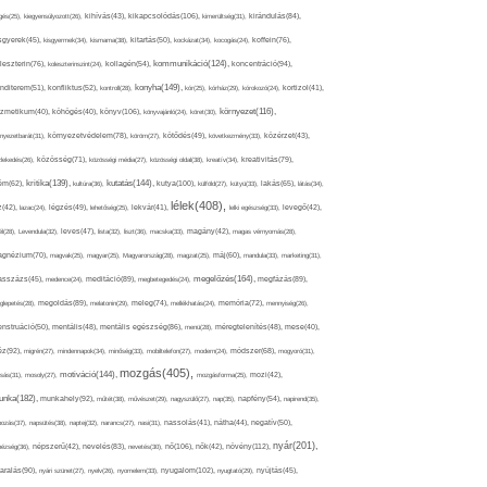
kikapcsolódás(106),
gés(25),
kiegyensúlyozott(26),
kihívás(43),
kimerültség(31),
kirándulás(84),
sgyerek(45),
kisgyermek(34),
kismama(38),
kitartás(50),
kockázat(34),
kocogás(24),
koffein(76),
kommunikáció(124),
koncentráció(94),
leszterin(76),
koleszterinszint(24),
kollagén(54),
konyha(149),
nditerem(51),
konfliktus(52),
kontroll(28),
kór(25),
kórház(29),
kórokozó(24),
kortizol(41),
könyv(106),
környezet(116),
zmetikum(40),
köhögés(40),
könyvajánló(24),
köret(30),
nyezetbarát(31),
környezetvédelem(78),
köröm(27),
kötődés(49),
következmény(33),
közérzet(43),
lekedés(26),
közösség(71),
közösségi média(27),
közösségi oldal(38),
kreatív(34),
kreativitás(79),
kritika(139),
kutatás(144),
kutya(100),
ém(62),
kultúra(36),
külföld(27),
kütyü(33),
lakás(65),
látás(34),
lélek(408),
z(42),
lazac(24),
légzés(49),
lehetőség(25),
lekvár(41),
lelki egészség(33),
levegő(42),
él(28),
Levendula(32),
leves(47),
lista(32),
liszt(36),
macska(33),
magány(42),
magas vérnyomás(28),
gnézium(70),
magvak(25),
magyar(25),
Magyarország(28),
magzat(25),
máj(60),
mandula(33),
marketing(31),
megelőzés(164),
sszázs(45),
medence(24),
meditáció(89),
megbetegedés(24),
megfázás(89),
glepetés(28),
megoldás(89),
melatonin(29),
meleg(74),
mellékhatás(24),
memória(72),
mennyiség(26),
nstruáció(50),
mentális(48),
mentális egészség(86),
menü(28),
méregtelenítés(48),
mese(40),
z(92),
migrén(27),
mindennapok(34),
minőség(33),
mobiltelefon(27),
modern(24),
módszer(68),
mogyoró(31),
mozgás(405),
motiváció(144),
sás(31),
mosoly(27),
mozgásforma(25),
mozi(42),
nka(182),
munkahely(92),
műtét(38),
művészet(29),
nagyszülő(27),
nap(35),
napfény(54),
napirend(35),
pozás(37),
napsütés(38),
naptej(32),
narancs(27),
nasi(31),
nassolás(41),
nátha(44),
negatív(50),
nyár(201),
nő(106),
növény(112),
hézség(36),
népszerű(42),
nevelés(83),
nevetés(30),
nők(42),
nyugalom(102),
aralás(90),
nyári szünet(27),
nyelv(26),
nyomelem(33),
nyugtató(29),
nyújtás(45),