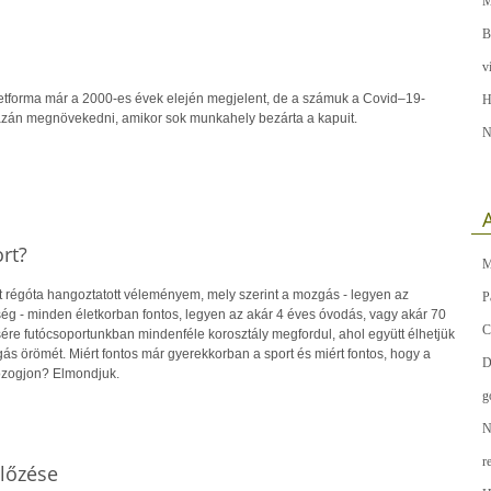
M
B
v
életforma már a 2000-es évek elején megjelent, de a számuk a Covid–19-
H
gazán megnövekedni, amikor sok munkahely bezárta a kapuit.
N
A
rt?
M
t régóta hangoztatott véleményem, mely szerint a mozgás - legyen az
P
ég - minden életkorban fontos, legyen az akár 4 éves óvodás, vagy akár 70
C
ére futócsoportunkban mindenféle korosztály megfordul, ahol együtt élhetjük
zgás örömét. Miért fontos már gyerekkorban a sport és miért fontos, hogy a
D
ozogjon? Elmondjuk.
g
N
r
lőzése