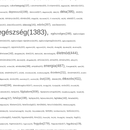
cukorbetegség(137),
orbeteg(25),
cukormentes(69),
D-vitamin(53),
daganat(36),
dekoráció(41),
diéta(395),
depresszió(199),
mencia(34),
desszert(67),
diagnózis(28),
diák(24),
dió(50),
dohányzás(92),
at(38),
döntés(58),
drága(26),
duzzanat(27),
E-vitamin(25),
eb(26),
ebéd(57),
ecet(38),
edzés(267),
édesség(141),
es(42),
édesítőszer(43),
edzőterem(42),
egészség(1383),
egészséges(246),
egészséges
etmód(100),
egészséges táplálkozás(45),
egészségmegőrzés(43),
egészségtelen(32),
észségügy(27),
egyensúly(63),
egyetem(30),
egyszerű(31),
éhes(30),
éhség(38),
éjszaka(33),
ekcéma(26),
életmód(444),
elmiszer(142),
élet(114),
elengedés(29),
életkor(30),
életminőség(30),
etmódváltás(109),
elhízás(110),
elme(93),
életvitel(28),
elfogadás(30),
élmény(55),
előny(37),
energia(487),
emésztés(166),
árás(32),
ember(38),
empátia(43),
Energiaital(29),
eper(30),
érzelem(211),
ő(36),
eredmény(47),
erő(36),
érrendszer(36),
érzékenység(36),
érzelmek(42),
érzelmi
étkezés(411),
étel(228),
elligencia(28),
érzés(39),
esemény(27),
eszköz(28),
ételek(39),
trend(194),
evés(92),
étrendkiegészítő(47),
étterem(24),
étvágy(34),
Európa(28),
évszak(28),
fájdalom(308),
cebook(42),
fahéj(43),
fájdalomcsillapító(39),
fáradékonyság(30),
fáradt(28),
fehérje(198),
radtság(117),
fejfájás(93),
fejlődés(142),
fejlesztés(44),
feladat(46),
félelem(115),
dolgozás(24),
felelősség(62),
felnőtt(66),
felszívódás(56),
féltékenység(26),
fertőzés(101),
töltődés(29),
fenntarthatóság(29),
fény(36),
fényvédelem(28),
férfi(86),
fertőtlenítés(31),
film(111),
szültség(82),
fiatal(39),
figyelem(69),
finom(26),
fitt(34),
fittség(34),
fizikai(25),
fog(51),
fogyás(279),
fogyókúra(178),
gadalom(25),
fogmosás(41),
fogorvos(24),
fogyasztás(67),