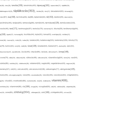
tápanyag(181),
tanulás(159),
ár(36),
tánc(26),
tanulmány(40),
tapasztalat(27),
táplálék(34),
táplálkozás(353),
lálékkiegészítő(25),
tárolás(29),
társ(27),
társadalom(50),
társaság(31),
tea(158),
tél(153),
vasz(87),
technika(46),
tej(88),
tejtermék(60),
telefon(49),
televízió(31),
terápia(92),
terhesség(96),
természet(129),
természetes(103),
ljesítmény(46),
termék(44),
test(171),
testmozgás(97),
rvezés(46),
testsúly(79),
testtartás(27),
tészta(39),
tevékenység(44),
pp(118),
tippek(27),
tisztaság(35),
tisztítás(44),
tojás(91),
torna(43),
torokfájás(32),
törődés(27),
tudatosság(115),
tudomány(106),
ténet(38),
trauma(31),
trükk(25),
tudás(30),
tudatos(46),
túlsúly(72),
tünet(139),
ra(78),
turmix(64),
túró(29),
tüdő(28),
tünetek(64),
türelem(47),
uborka(26),
újév(42),
ünnep(148),
ahasznosítás(37),
újszülött(26),
úszás(46),
Utazás(85),
Üdítő(26),
ülőmunka(27),
csora(79),
válás(24),
választás(29),
változás(48),
változatos(24),
várandósság(54),
város(24),
vas(64),
sárlás(85),
vashiány(31),
védekezés(28),
védelem(59),
vegán(48),
vegetáriánus(43),
vegyszer(28),
vércukorszint(108),
vérnyomás(125),
lemény(57),
vér(41),
vércukor(49),
vérkeringés(77),
rseny(46),
vérszegénység(34),
vese(46),
veszekedés(29),
veszély(45),
veszélyes(54),
világháló(41),
vitamin(406),
ág(34),
vírus(82),
viselkedés(86),
viszketés(30),
vita(34),
vitalitás(31),
víz(184),
aminhiány(33),
vitaminok(86),
vizsga(26),
vizsgálat(59),
zab(34),
zabkása(36),
zabpehely(36),
zöldség(304),
zsír(166),
ar(24),
zene(85),
zöldségek(32),
zsírégetés(46),
zsírsav(25)