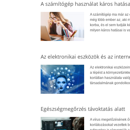
A számítógép használat káros hatása
A számítógép ma már az él
még több ember az, aki mi
korba, és el sem tudják k
milyen káros hatásai is 
Az elektronikai eszközök és az inter
Az elektronikai eszközein
a lépést a környezetünkke
korlátlan használata val
társadalmának gondolkod
Egészségmegőrzés távoktatás alatt
A vírus megelőzésének ősz
korlátozásokat vezettek 