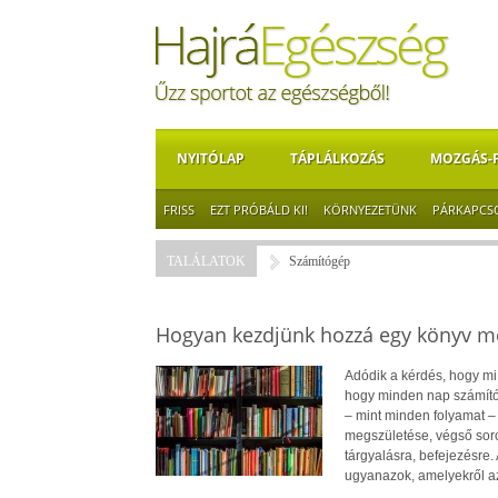
NYITÓLAP
TÁPLÁLKOZÁS
MOZGÁS-
FRISS
EZT PRÓBÁLD KI!
KÖRNYEZETÜNK
PÁRKAPCS
TALÁLATOK
Számítógép
Hogyan kezdjünk hozzá egy könyv m
Adódik a kérdés, hogy mi 
hogy minden nap számítógé
– mint minden folyamat –
megszületése, végső soro
tárgyalásra, befejezésre.
ugyanazok, amelyekről az