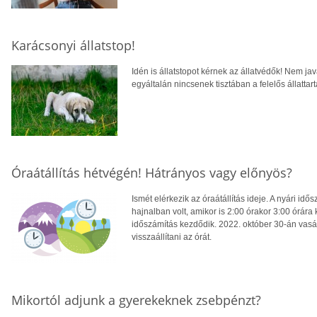
Karácsonyi állatstop!
Idén is állatstopot kérnek az állatvédők! Nem ja
egyáltalán nincsenek tisztában a felelős állattart
Óraátállítás hétvégén! Hátrányos vagy előnyös?
Ismét elérkezik az óraátállítás ideje. A nyári i
hajnalban volt, amikor is 2:00 órakor 3:00 órára ke
időszámítás kezdődik. 2022. október 30-án vasá
visszaállítani az órát.
Mikortól adjunk a gyerekeknek zsebpénzt?