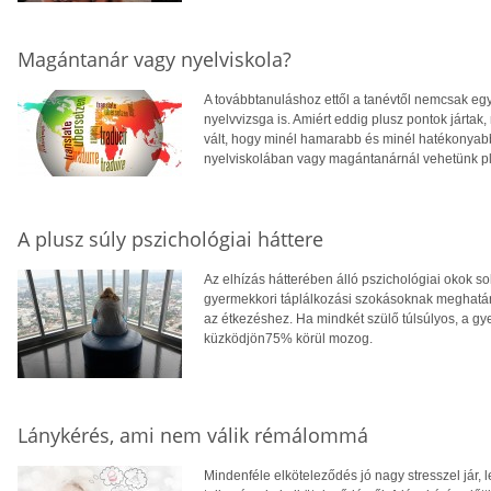
Magántanár vagy nyelviskola?
A továbbtanuláshoz ettől a tanévtől nemcsak egy
nyelvvizsga is. Amiért eddig plusz pontok jártak
vált, hogy minél hamarabb és minél hatékonyabba
nyelviskolában vagy magántanárnál vehetünk pl
A plusz súly pszichológiai háttere
Az elhízás hátterében álló pszichológiai okok 
gyermekkori táplálkozási szokásoknak meghatá
az étkezéshez. Ha mindkét szülő túlsúlyos, a gy
küzködjön75% körül mozog.
Lánykérés, ami nem válik rémálommá
Mindenféle elköteleződés jó nagy stresszel jár, l