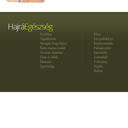
Nyitólap
Friss
Táplálkozás
Ezt próbáld ki!
Mozgás-Fogyókúra
Környezetünk
Baba-mama-család
Párkapcsolat
Testünk védelme
Spirituális
Elme és lélek
Szabadidő
Életmód
Vélemény
Sportvilág
Ajánló
Bulvár