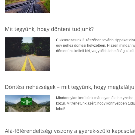
Mit tegyünk, hogy dönteni tudjunk?
Cikksorozatunk 2. részében további tippeket olv
egy nehéz döntési helyzetben. Hiszen mindannyi
döntenünk kellett két, vagy több lehetőség közü
Döntési nehézségek – mit tegyünk, hogy megtaláljuk
Mindannyian kerültünk már olyan élethelyzetbe, 
közül. Mit tehetünk azért, hogy könnyebben tudj
lehet!
Alá-fölérendeltségi viszony a gyerek-szülő kapcsol