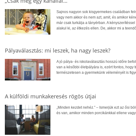
„Csak még egy kanállal…”
Sajnos nagyon sok kisgyermekes családban felm
vagy nem akkor és nem azt, amit, és amikor kéne,
már csak turkálja a tányérban. A kényszeríté
alakul ki, az étkezés ellen. De, akkor mi a teend
Pályaválasztás: mi leszek, ha nagy leszek?
A jó pálya- és iskolaválasztás hosszú időre befo
van a későbbi életpályára is, ezért fontos, hogy
természetesen a gyermekünk véleményét is fig
A külföldi munkakeresés rögös útjai
„Minden kezdet nehéz.” – Ismerjük ezt az ősi böl
és van, amikor minden porcikánkkal ellene vagy