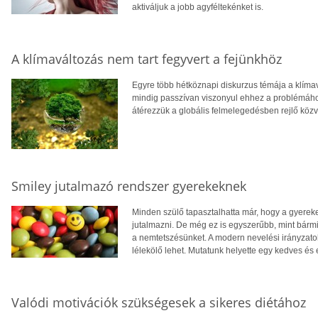
aktiváljuk a jobb agyféltekénket is.
A klímaváltozás nem tart fegyvert a fejünkhöz
Egyre több hétköznapi diskurzus témája a klím
mindig passzívan viszonyul ehhez a problémáho
átérezzük a globális felmelegedésben rejlő közv
Smiley jutalmazó rendszer gyerekeknek
Minden szülő tapasztalhatta már, hogy a gyereke
jutalmazni. De még ez is egyszerűbb, mint bárm
a nemtetszésünket. A modern nevelési irányzatok
lélekölő lehet. Mutatunk helyette egy kedves és
Valódi motivációk szükségesek a sikeres diétához