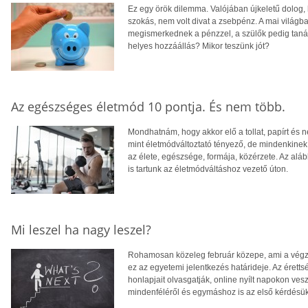
Ez egy örök dilemma. Valójában újkeletű dolog, 
szokás, nem volt divat a zsebpénz. A mai világ
megismerkednek a pénzzel, a szülők pedig taná
helyes hozzáállás? Mikor teszünk jót?
Az egészséges életmód 10 pontja. És nem több.
Mondhatnám, hogy akkor elő a tollat, papírt és 
mint életmódváltoztató tényező, de mindenkinek 
az élete, egészsége, formája, közérzete. Az alá
is tartunk az életmódváltáshoz vezető úton.
Mi leszel ha nagy leszel?
Rohamosan közeleg február közepe, ami a végző
ez az egyetemi jelentkezés határideje. Az éret
honlapjait olvasgatják, online nyílt napokon ve
mindenféléről és egymáshoz is az első kérdésük: