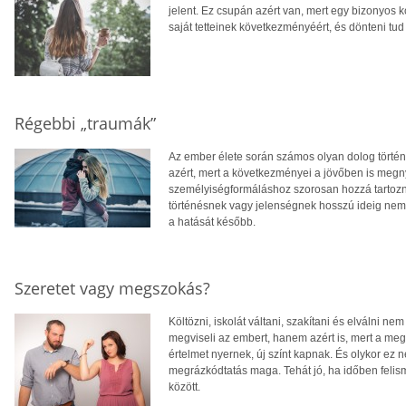
jelent. Ez csupán azért van, mert egy bizonyos k
saját tetteinek következményéért, és dönteni tud
Régebbi „traumák”
Az ember élete során számos olyan dolog történ
azért, mert a következményei a jövőben is megny
személyiségformáláshoz szorosan hozzá tartozn
történésnek vagy jelenségnek hosszú ideig nem 
a hatását később.
Szeretet vagy megszokás?
Költözni, iskolát váltani, szakítani és elválni
megviseli az embert, hanem azért is, mert a meg
értelmet nyernek, új színt kapnak. És olykor ez n
megrázkódtatás maga. Tehát jó, ha időben felis
között.