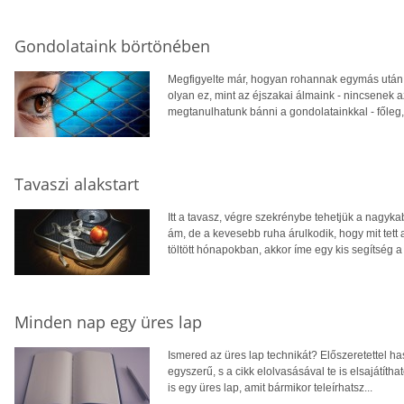
Gondolataink börtönében
Megfigyelte már, hogyan rohannak egymás után a
olyan ez, mint az éjszakai álmaink - nincsenek az
megtanulhatunk bánni a gondolatainkkal - főleg
Tavaszi alakstart
Itt a tavasz, végre szekrénybe tehetjük a nagyk
ám, de a kevesebb ruha árulkodik, hogy mit tett 
töltött hónapokban, akkor íme egy kis segítség 
Minden nap egy üres lap
Ismered az üres lap technikát? Előszeretettel ha
egyszerű, s a cikk elolvasásával te is elsajátít
is egy üres lap, amit bármikor teleírhatsz...