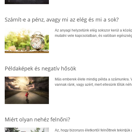
Számít-e a pénz, avagy mi az elég és mi a sok?
Az anyagi helyzetünk elég sokszor kerül a közé
mutatni vele kapcsolatban, és valóban egészség
Példaképek és negatív hősök
Más emberek élete mindig példa a számunkra. V
vannak ránk, vagy azért, mert ellesünk tőlük né
Miért olyan nehéz felnőni?
Az, hogy bizonyos életkortól felnőttnek tekintjü