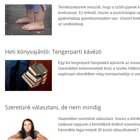
Természetesnek vesszük, hogy a szülő-gyerek ka
érvényesül. Ez érthető, hiszen a pszichológiai sz
gyakorlatilag gyerekszerepben van. Viszont font
az uralkodásig.
Heti könyvajánló: Tengerparti kávézó
Egy kis tengerparti hangulatot ajánlunk az olv
Garantáltan kellemesebbé teszi a szürke hétköz
regénnyel ellentétben még mondanivalója is va
Szeretünk választani, de nem mindig
Alapvetően szeretünk választani, hiszen a dönt
hatással vagyunk a körülöttünk történő esemény
háromféle fagyi helyett 30 közül választhatunk?