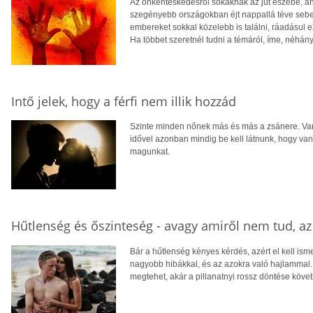
Az önkénteskedésről sokaknak az jut eszébe, ah
szegényebb országokban éjt nappallá téve sebeke
embereket sokkal közelebb is találni, ráadásul
Ha többet szeretnél tudni a témáról, íme, néhán
Intő jelek, hogy a férfi nem illik hozzád
Szinte minden nőnek más és más a zsánere. Van, 
idővel azonban mindig be kell látnunk, hogy vanna
magunkat.
Hűtlenség és őszinteség - avagy amiről nem tud, az
Bár a hűtlenség kényes kérdés, azért el kell i
nagyobb hibákkal, és az azokra való hajlammal.
megtehet, akár a pillanatnyi rossz döntése köve