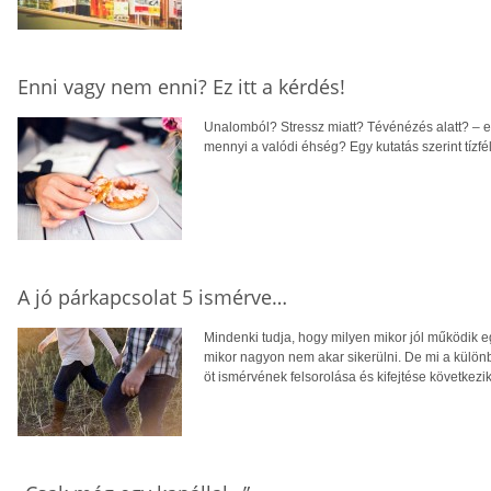
Enni vagy nem enni? Ez itt a kérdés!
Unalomból? Stressz miatt? Tévénézés alatt? – 
mennyi a valódi éhség? Egy kutatás szerint tízfé
A jó párkapcsolat 5 ismérve…
Mindenki tudja, hogy milyen mikor jól működik e
mikor nagyon nem akar sikerülni. De mi a különb
öt ismérvének felsorolása és kifejtése követke