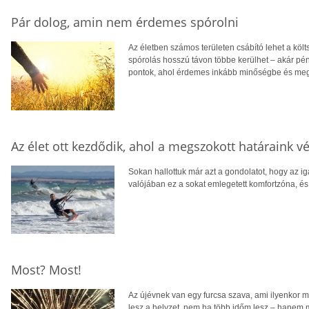
Pár dolog, amin nem érdemes spórolni
Az életben számos területen csábító lehet a köl
spórolás hosszú távon többe kerülhet – akár p
pontok, ahol érdemes inkább minőségbe és megb
Az élet ott kezdődik, ahol a megszokott határaink v
Sokan hallottuk már azt a gondolatot, hogy az iga
valójában ez a sokat emlegetett komfortzóna, és
Most? Most!
Az újévnek van egy furcsa szava, ami ilyenkor 
lesz a helyzet, nem ha több időm lesz – hanem 