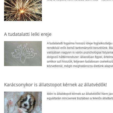
A tudatalatti lelki ereje
A tudatalatti fogalma hosszú ideje foglalkoztat
rendkívül erős belső tartományról beszélünk. B
valójában nagyon is valós pszichológiai folyamat
dolgozó háttérrendszer: állandóan figyel, értelme
amikor azt hisszük, teljesen tudatosan cselekszü
közvetlenül, mégis meghatározza életünk alapve
Karácsonykor is állatstopot kérnek az állatvédők!
Idén is állatstopot kérnek az állatvédők! Nem ja
egyáltalán nincsenek tisztában a felelős állattart