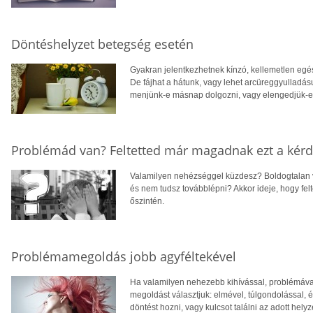
Döntéshelyzet betegség esetén
Gyakran jelentkezhetnek kínzó, kellemetlen egész
De fájhat a hátunk, vagy lehet arcüreggyulladá
menjünk-e másnap dolgozni, vagy elengedjük-e
Problémád van? Feltetted már magadnak ezt a kérd
Valamilyen nehézséggel küzdesz? Boldogtalan 
és nem tudsz továbblépni? Akkor ideje, hogy fel
őszintén.
Problémamegoldás jobb agyféltekével
Ha valamilyen nehezebb kihívással, problémáva
megoldást választjuk: elmével, túlgondolással,
döntést hozni, vagy kulcsot találni az adott hely