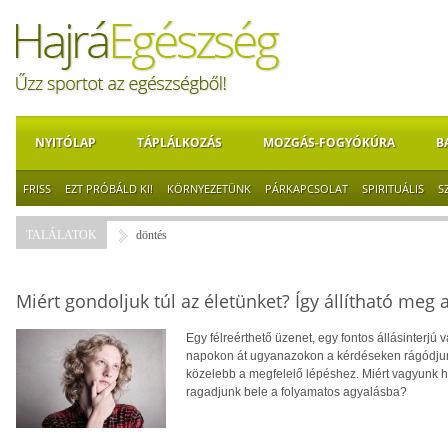
NYITÓLAP
TÁPLÁLKOZÁS
MOZGÁS-FOGYÓKÚRA
B
FRISS
EZT PRÓBÁLD KI!
KÖRNYEZETÜNK
PÁRKAPCSOLAT
SPIRITUÁLIS
S
TALÁLATOK
döntés
Miért gondoljuk túl az életünket? Így állítható meg 
Egy félreérthető üzenet, egy fontos állásinterjú 
napokon át ugyanazokon a kérdéseken rágódjunk
közelebb a megfelelő lépéshez. Miért vagyunk ha
ragadjunk bele a folyamatos agyalásba?