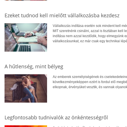
Ezeket tudnod kell mielőtt vállalkozásba kezdesz
Vállalkozás indítása esetén sok mindent kell mér
MIT szeretnénk csinálni, azzal is tisztában kel
indítása nem azzal kezdődik, hogy elmegyünk e
vállalkozásunkat, ez már csak egy technikai lép
A hűtlenség, mint bélyeg
Az emberek személyiségének és cselekedeteinek
következményeképpen ezért is fordul elő megbé
elkopnak, érvényüket vesztik, és vannak olyanok
Legfontosabb tudnivalók az önkéntességről