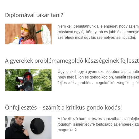
Diplomával takarítani?
Nem kell bemutatnunk a jelenséget, hogy az em
máshová egy új, könnyebb és jobb élet reményéb
szeretnék most egy kis személyes ízelítőt adni.
A gyerekek problémamegoldó készségeinek fejlesz
Úgy tűnik, hogy a gyermekünk ebben a pillanatb
hogy megálljon és gondolkodjon, mielőtt cseleksz
fejlesszük a problémamegoldó készségüket, pél
Önfejlesztés – számít a kritikus gondolkodás!
A következő három részes sorozatban az önfejlesz
fogalom, s miért egyre fontosabb az emberek szám
magunkat?