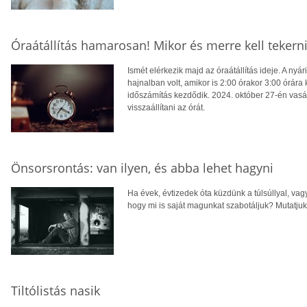
Óraátállítás hamarosan! Mikor és merre kell tekern
Ismét elérkezik majd az óraátállítás ideje. A ny
hajnalban volt, amikor is 2:00 órakor 3:00 órára ke
időszámítás kezdődik. 2024. október 27-én vasá
visszaállítani az órát.
Önsorsrontás: van ilyen, és abba lehet hagyni
Ha évek, évtizedek óta küzdünk a túlsúllyal, vag
hogy mi is saját magunkat szabotáljuk? Mutatjuk, 
Tiltólistás nasik