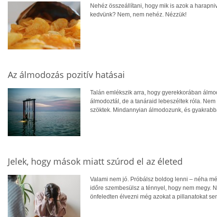
Nehéz összeállítani, hogy mik is azok a harapni
kedvünk? Nem, nem nehéz. Nézzük!
Az álmodozás pozitív hatásai
Talán emlékszik arra, hogy gyerekkorában álmod
álmodoztál, de a tanáraid lebeszéltek róla. Ne
szöktek. Mindannyian álmodozunk, és gyakrabb
Jelek, hogy mások miatt szúrod el az életed
Valami nem jó. Próbálsz boldog lenni – néha még 
időre szembesülsz a ténnyel, hogy nem megy. 
önfeledten élvezni még azokat a pillanatokat se