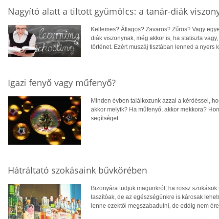
Nagyító alatt a tiltott gyümölcs: a tanár-diák viszon
Kellemes? Átlagos? Zavaros? Zűrös? Vagy egyene
diák viszonynak, még akkor is, ha statiszta vagy
történet. Ezért muszáj tisztában lenned a nyers
Igazi fenyő vagy műfenyő?
Minden évben találkozunk azzal a kérdéssel, hog
akkor melyik? Ha műfenyő, akkor mekkora? Hon
segítséget.
Hátráltató szokásaink bűvkörében
Bizonyára tudjuk magunkról, ha rossz szokások
taszítóak, de az egészségünkre is károsak lehet
lenne ezektől megszabadulni, de eddig nem ére