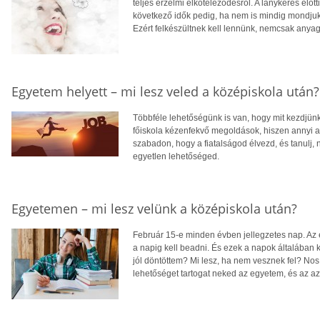
teljes érzelmi elköteleződésről. A lánykérés elő
következő idők pedig, ha nem is mindig mondjuk 
Ezért felkészültnek kell lennünk, nemcsak anyagi
Egyetem helyett – mi lesz veled a középiskola után?
Többféle lehetőségünk is van, hogy mit kezdjün
főiskola kézenfekvő megoldások, hiszen annyi a 
szabadon, hogy a fiatalságod élvezd, és tanulj,
egyetlen lehetőséged.
Egyetemen – mi lesz velünk a középiskola után?
Február 15-e minden évben jellegzetes nap. Az é
a napig kell beadni. És ezek a napok általában 
jól döntöttem? Mi lesz, ha nem vesznek fel? Nos,
lehetőséget tartogat neked az egyetem, és az azon