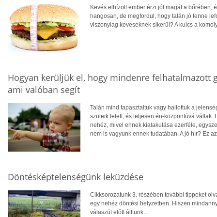
Kevés elhízott ember érzi jól magát a bőrében, 
hangosan, de megfordul, hogy talán jó lenne lef
viszonylag keveseknek sikerül? A kulcs a komoly
Hogyan kerüljük el, hogy mindenre felhatalmazott g
ami valóban segít
Talán mind tapasztaltuk vagy hallottuk a jelensé
szüleik felett, és teljesen én-központúvá váltak
nehéz, mivel ennek kialakulása ezerféle, egysz
nem is vagyunk ennek tudatában. A jó hír? Ez az 
Döntésképtelenségünk leküzdése
Cikksorozatunk 3. részében további tippeket olv
egy nehéz döntési helyzetben. Hiszen mindannyi
válaszút előtt álltunk…