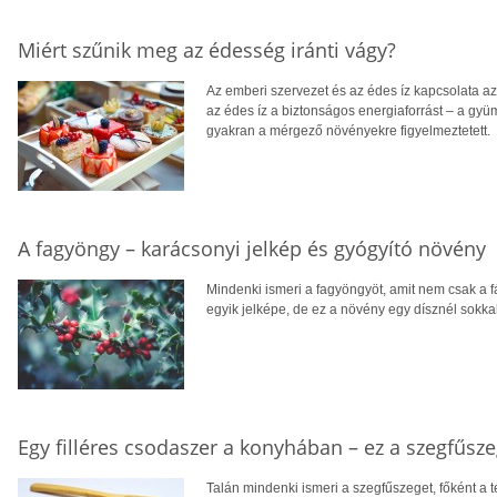
Miért szűnik meg az édesség iránti vágy?
Az emberi szervezet és az édes íz kapcsolata a
az édes íz a biztonságos energiaforrást – a gyüm
gyakran a mérgező növényekre figyelmeztetett.
A fagyöngy – karácsonyi jelkép és gyógyító növény
Mindenki ismeri a fagyöngyöt, amit nem csak a
egyik jelképe, de ez a növény egy dísznél sokkal
Egy filléres csodaszer a konyhában – ez a szegfűsz
Talán mindenki ismeri a szegfűszeget, főként a té