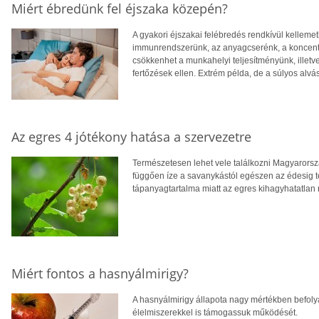
Miért ébredünk fel éjszaka közepén?
A gyakori éjszakai felébredés rendkívül kelleme
immunrendszerünk, az anyagcserénk, a koncentr
csökkenhet a munkahelyi teljesítményünk, illetv
fertőzések ellen. Extrém példa, de a súlyos alvá
Az egres 4 jótékony hatása a szervezetre
Természetesen lehet vele találkozni Magyarorsz
függően íze a savanykástól egészen az édesig t
tápanyagtartalma miatt az egres kihagyhatatlan
Miért fontos a hasnyálmirigy?
A hasnyálmirigy állapota nagy mértékben befolyá
élelmiszerekkel is támogassuk működését.