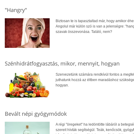
"Hangry"
Biztosan te is tapasztaltad már, hogy amikor éhe
Angolul már külön szó is van a jelenségre: "hang
szavak összevonása. Találó, nem?
Szénhidrátfogyasztás, mikor, mennyit, hogyan
Szervezetünk számára rendkívül fontos a megfel
juthatunk hozzá az éltben maradáshoz szükséges
hogyan.
Bevált népi gyógymódok
A régi "öregeket" ha ledöntötte lábáról a betegs
szereit hívták segítségül. Teák, kenőcsök, gyóg