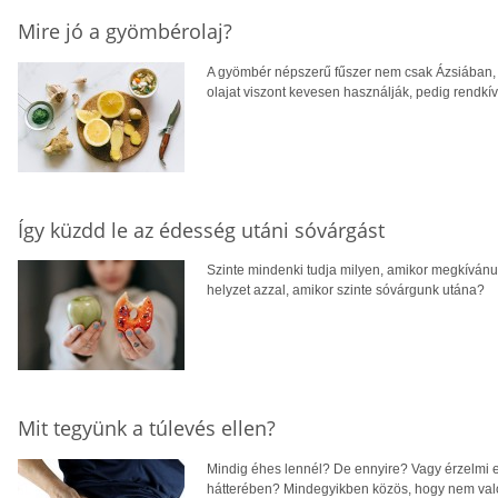
Mire jó a gyömbérolaj?
A gyömbér népszerű fűszer nem csak Ázsiában, 
olajat viszont kevesen használják, pedig rendkí
Így küzdd le az édesség utáni sóvárgást
Szinte mindenki tudja milyen, amikor megkívánu
helyzet azzal, amikor szinte sóvárgunk utána?
Mit tegyünk a túlevés ellen?
Mindig éhes lennél? De ennyire? Vagy érzelmi e
hátterében? Mindegyikben közös, hogy nem val