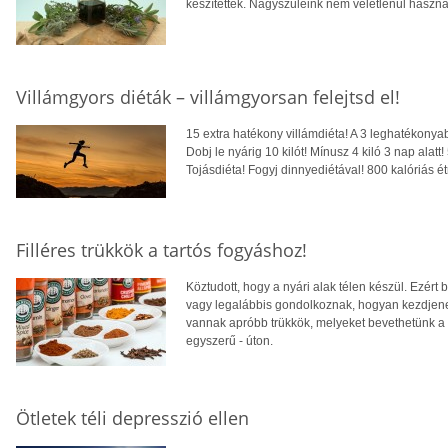
készítettek. Nagyszüleink nem véletlenül haszná
Villámgyors diéták – villámgyorsan felejtsd el!
15 extra hatékony villámdiéta! A 3 leghatékonya
Dobj le nyárig 10 kilót! Mínusz 4 kiló 3 nap alatt!
Tojásdiéta! Fogyj dinnyediétával! 800 kalóriás 
Filléres trükkök a tartós fogyáshoz!
Köztudott, hogy a nyári alak télen készül. Ezér
vagy legalábbis gondolkoznak, hogyan kezdjene
vannak apróbb trükkök, melyeket bevethetünk a 
egyszerű - úton.
Ötletek téli depresszió ellen