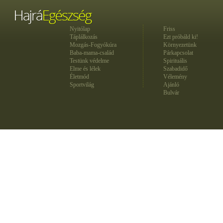
Nyitólap
Friss
Táplálkozás
Ezt próbáld ki!
Mozgás-Fogyókúra
Környezetünk
Baba-mama-család
Párkapcsolat
Testünk védelme
Spirituális
Elme és lélek
Szabadidő
Életmód
Vélemény
Sportvilág
Ajánló
Bulvár