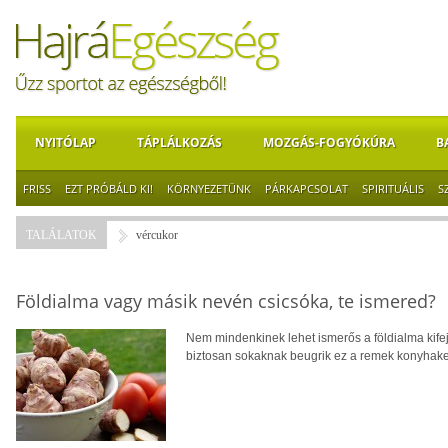
NYITÓLAP
TÁPLÁLKOZÁS
MOZGÁS-FOGYÓKÚRA
B
FRISS
EZT PRÓBÁLD KI!
KÖRNYEZETÜNK
PÁRKAPCSOLAT
SPIRITUÁLIS
S
TALÁLATOK
vércukor
Földialma vagy másik nevén csicsóka, te ismered?
Nem mindenkinek lehet ismerős a földialma kife
biztosan sokaknak beugrik ez a remek konyhake