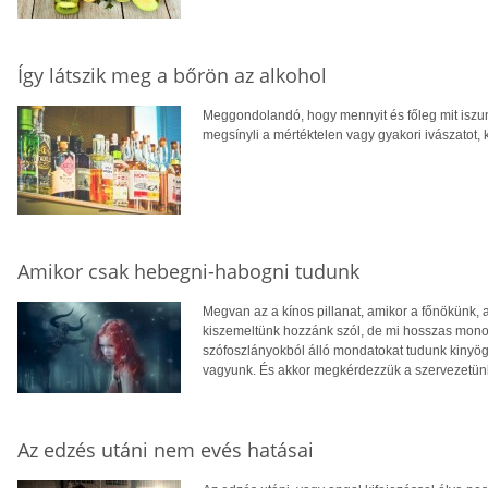
Így látszik meg a bőrön az alkohol
Meggondolandó, hogy mennyit és főleg mit iszun
megsínyli a mértéktelen vagy gyakori ivászatot, 
Amikor csak hebegni-habogni tudunk
Megvan az a kínos pillanat, amikor a főnökünk, a
kiszemeltünk hozzánk szól, de mi hosszas monol
szófoszlányokból álló mondatokat tudunk kinyög
vagyunk. És akkor megkérdezzük a szervezetünke
Az edzés utáni nem evés hatásai