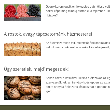
Gyerekkorom egyik emlékezetes gyümölcse volt a
bokor képe még mindig tisztán él a fejemben. De
ribiszke?
A rostok, avagy tápcsatornánk házmesterei
Az élelmiszereken feltüntetett tápértéktáblázato
tudunk már a cukorról, a zsírokról és fehérjékrő
Úgy szeretlek, majd’ megeszlek!
Sokan azzal a kritikával illetik a diétázókat, 
szervezetüknek, amire vágyik, és éppen ez az, 
amire annyira áhítozunk, és okozhat-e gondot, 
igen!