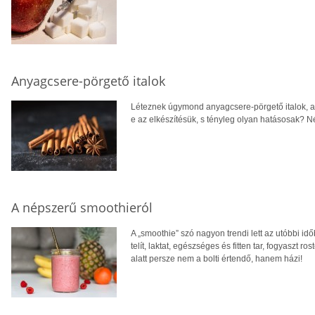
Anyagcsere-pörgető italok
Léteznek úgymond anyagcsere-pörgető italok, a
e az elkészítésük, s tényleg olyan hatásosak? N
A népszerű smoothieról
A „smoothie” szó nagyon trendi lett az utóbbi id
telít, laktat, egészséges és fitten tar, fogyaszt 
alatt persze nem a bolti értendő, hanem házi!