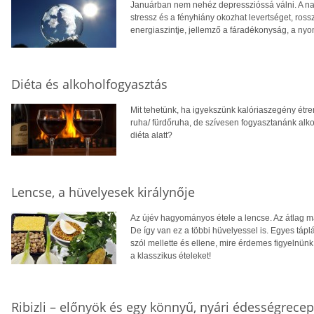
Januárban nem nehéz depresszióssá válni. A napo
stressz és a fényhiány okozhat levertséget, ross
energiaszintje, jellemző a fáradékonyság, a nyo
Diéta és alkoholfogyasztás
Mit tehetünk, ha igyekszünk kalóriaszegény étrend
ruha/ fürdőruha, de szívesen fogyasztanánk alko
diéta alatt?
Lencse, a hüvelyesek királynője
Az újév hagyományos étele a lencse. Az átlag m
De így van ez a többi hüvelyessel is. Egyes táplá
szól mellette és ellene, mire érdemes figyelnünk
a klasszikus ételeket!
Ribizli – előnyök és egy könnyű, nyári édességrecep