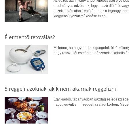
Az edzés utáni, vagy angol kifejezéssel élve po
eredményes edzésnek, legyen szó diétáról vagy 
eszek edzés után." Valójában ez a legnagyobb h
kiegyensúlyozott működése ellen.
Életmentő tetoválás?
Mi lenne, ha nagyobb betegségeinkről, érzékeny
hogy rosszullét esetén ne nézzenek alkoholistá
5 reggeli azoknak, akik nem akarnak reggelizni
Egy kiadós, tápanyagban gazdag és egészséges, 
napot, együtt enni, reggel, családi körben. Megér