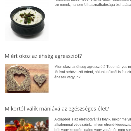
íze remek, hanem felhasználhatósága és hatása 
Miért okoz az éhség agressziót?
Miért okoz az éhség agressziót? Tudományos m
férfival nehéz szót érteni, nálunk nőknél is fruszt
éhesek vagyunk.
Mikortól válik mániává az egészséges élet?
A csapból is az életmódváltás folyik, mikor melyik
alkalommal végezzünk, milyen étrend-kiegészítők
böjt vagy ketogén, paleo vagy vegán és még so