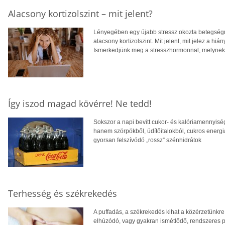
Alacsony kortizolszint – mit jelent?
Lényegében egy újabb stressz okozta betegségrő
alacsony kortizolszint. Mit jelent, mit jelez a hiá
Ismerkedjünk meg a stresszhormonnal, melynek n
Így iszod magad kövérre! Ne tedd!
Sokszor a napi bevitt cukor- és kalóriamennyiség
hanem szörpökből, üdítőitalokból, cukros energia
gyorsan felszívódó „rossz” szénhidrátok
Terhesség és székrekedés
A puffadás, a székrekedés kihat a közérzetünkre,
elhúzódó, vagy gyakran ismétlődő, rendszeres 