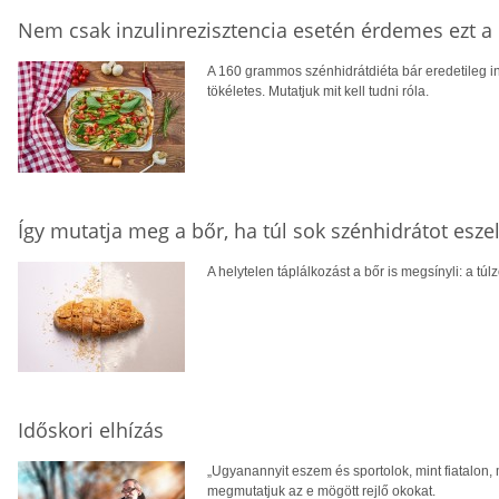
Nem csak inzulinrezisztencia esetén érdemes ezt a 
A 160 grammos szénhidrátdiéta bár eredetileg in
tökéletes. Mutatjuk mit kell tudni róla.
Így mutatja meg a bőr, ha túl sok szénhidrátot esze
A helytelen táplálkozást a bőr is megsínyli: a túl
Időskori elhízás
„Ugyanannyit eszem és sportolok, mint fiatalon, 
megmutatjuk az e mögött rejlő okokat.