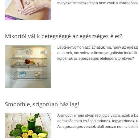
melyeket természetesen nem csak a várandósok
Mikortól válik betegséggé az egészséges élet?
Lépten-nyomon azt láthatjuk ma, hogy az egész
emberek, ám sokszor önsanyargatásba torkollik a
kórosnak az egészséges életmódra törekvés?
Smoothie, szigorúan házilag!
A smoothie nem olyan rég jött divatba. Ezek a ki
egészségesen és fitten tartanak, fogyasztanak, r
Az egészséges verziók alatt persze nem a bolti 