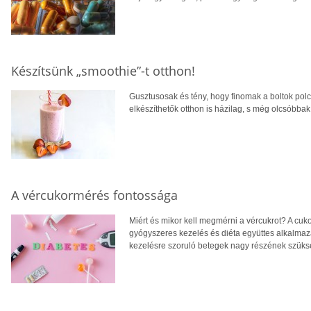
Készítsünk „smoothie”-t otthon!
Gusztusosak és tény, hogy finomak a boltok polca
elkészíthetők otthon is házilag, s még olcsóbbak,
A vércukormérés fontossága
Miért és mikor kell megmérni a vércukrot? A cuko
gyógyszeres kezelés és diéta együttes alkalmaz
kezelésre szoruló betegek nagy részének szüks