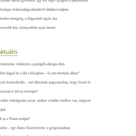
yaralás három gyerekkel: így lett végre nyugodt a pakolásunk
észleges bokaszalagszakadásról általànosságban
enière-betegség, a fülgondok egyik oka
evesebb hús, könnyedebb nyári étrend
ktuális
ermészetes védekezés a parlagfű-allergia ellen
iért dagad be a láb a hőségben – és mit tehetünk ellene?
yári kertészkedés – mit ültessünk augusztusban, hogy ősszel és
avasszal is bőven teremjen?
uditív feldolgozási zavar, amikor a hallás rendben van, mégsem
rtjük
i az a Niann-terápia?
sálya – egy illatos fűszernövény a gyógyászatban