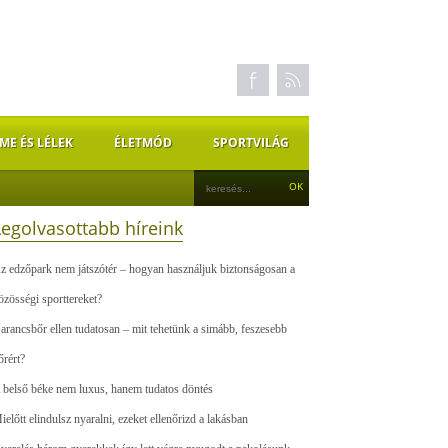
ME ÉS LÉLEK
ÉLETMÓD
SPORTVILÁG
Legolvasottabb híreink
z edzőpark nem játszótér – hogyan használjuk biztonságosan a
özösségi sporttereket?
arancsbőr ellen tudatosan – mit tehetünk a simább, feszesebb
őrért?
 belső béke nem luxus, hanem tudatos döntés
ielőtt elindulsz nyaralni, ezeket ellenőrizd a lakásban