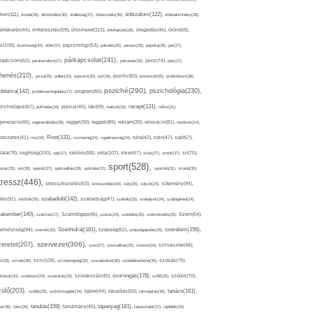
thon(111),
önbizalom(122),
óvoda(26),
öltözködés(35),
önállóság(27),
önbecsülés(36),
önbizalomhiány(28),
önismeret(113),
értékelés(44),
önfejlesztés(59),
önkifejezés(26),
öregedés(46),
öröm(69),
z(109),
őszinteség(34),
ötlet(37),
pajzsmirigy(53),
pakolás(30),
panasz(25),
paprika(28),
pár(27),
párkapcsolat(241),
radicsom(52),
páratartalom(27),
pattanás(30),
pénz(74),
piac(27),
ihenés(210),
pizza(25),
pollen(33),
popcorn(35),
por(26),
pozitív(83),
prevenció(25),
probiotikum(38),
psziché(290),
pszichológia(230),
obléma(142),
problémamegoldás(27),
program(60),
recept(131),
zichológus(67),
puffadás(34),
pulzus(45),
rák(69),
reakció(33),
reflux(31),
generáció(46),
regenerálódás(28),
reggel(39),
reggeli(89),
reklám(39),
relaxáció(81),
rendszer(24),
Rost(131),
ndszeres(41),
rizs(34),
rozmaring(24),
rugalmasság(24),
ruha(42),
rutin(47),
sajt(67),
segítség(100),
séta(107),
láta(78),
sejt(27),
sérülés(58),
siker(67),
sírás(27),
smink(37),
só(70),
sport(528),
ozat(33),
sör(26),
spenót(27),
spiritualitás(28),
spórolás(37),
sportoló(31),
strand(35),
tressz(446),
sütemény(94),
stresszkezelés(53),
stresszoldás(34),
súly(25),
súlyzó(24),
szabadidő(142),
tés(91),
sütőtök(25),
szabadság(47),
szabály(25),
szabályok(24),
szájhigiénia(24),
akember(140),
szakítás(27),
Számítógép(46),
száraz(24),
szédülés(35),
székrekedés(25),
Szem(54),
Szénhidrát(181),
emélyiség(94),
szerelem(156),
szemét(32),
szépség(52),
szépségápolás(26),
szervezet(306),
zeretet(207),
szex(27),
szexualitás(25),
szezon(34),
szilveszter(48),
szív(109),
n(28),
színek(36),
szívbetegség(32),
szocializáció(30),
szódabikarbóna(35),
szokás(79),
szorongás(178),
okások(33),
szolárium(24),
szoptatás(33),
szórakozás(45),
szőlő(25),
szülés(70),
zülő(203),
tanács(161),
szülők(25),
szűrővizsgálat(34),
tablet(44),
takarítás(50),
támogatás(36),
tápanyag(181),
tanulás(159),
ár(36),
tánc(26),
tanulmány(40),
tapasztalat(27),
táplálék(34),