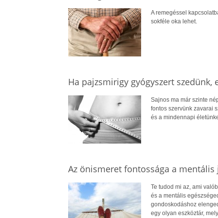
A remegéssel kapcsolatba
sokféle oka lehet.
Ha pajzsmirigy gyógyszert szedünk, ez
Sajnos ma már szinte nép
fontos szervünk zavarai 
és a mindennapi életünke
Az önismeret fontossága a mentális 
Te tudod mi az, ami való
és a mentális egészségedd
gondoskodáshoz elenged
egy olyan eszköztár, me