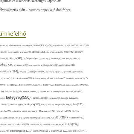
eghízás és a szociális szorongás kapcsolata
ályaválasztás előtt – hasznos tippek a jó döntéshez
Címkefelhő
ajándék(95),
itamin(36),
adalékanyag(28),
adomány(26),
advent(40),
agy(80),
agyműködés(27),
akció(39),
alkohol(182),
ivitás(30),
alapanyag(30),
alkalmazás(28),
alkoholfogyasztás(36),
állapot(43),
állat(54),
allergia(123),
attartás(33),
állóképesség(42),
Alma(72),
almaecet(26),
aloe vera(33),
álom(34),
lvás(272),
alvászavar(66),
aminosav(33),
antibakteriális(42),
antibiotikum(47),
ntioxidáns(199),
anyagcsere(99),
anya(67),
anyuka(27),
apa(42),
ápolás(29),
applikáció(26),
ásványi anyag(111),
(29),
arcbőr(27),
ásványi anyagok(40),
asztma(47),
autó(46),
avokádó(36),
B-
tamin(41),
baba(82),
baktérium(89),
balaton(34),
baleset(51),
banán(53),
bántalmazás(24),
barát(48),
rátok(50),
barátság(58),
béke(29),
bélflóra(37),
bélrendszer(33),
bemelegítés(24),
beszélgetés(61),
betegség(550),
eg(34),
betegségek(39),
bevásárlás(28),
bicikli(25),
biológia(25),
bőr(221),
boldogság(125),
zalom(41),
biztonság(66),
bolt(31),
bor(36),
borogatás(28),
böjt(27),
C-vitamin(121),
rápolás(70),
brokkoli(29),
buli(24),
bűntudat(32),
cékla(28),
cél(57),
célok(30),
család(284),
aretta(38),
cikk(24),
Cink(24),
cipő(37),
citrom(61),
citromfű(26),
csecsemő(45),
cukor(194),
pés(26),
csoki(35),
csokoládé(71),
csomagolás(24),
csont(33),
csontritkulás(36),
cukorbetegség(137),
orbeteg(25),
cukormentes(69),
D-vitamin(53),
daganat(36),
dekoráció(41),