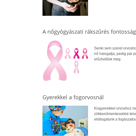
A nőgyógyászati rákszűrés fontossá
Senki sem szeret orvosho
nő halogatja, pedig pár 
előzhetőek meg.
Gyerekkel a fogorvosnál
Kisgyerekkel orvoshoz me
zökkenőmentesebbé tehet
ellátogatunk a fogászatra