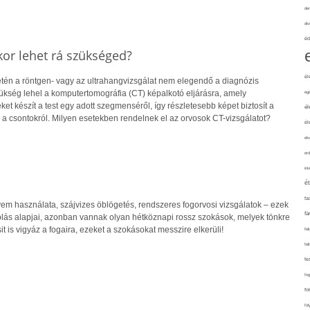
de
div
éd
kor lehet rá szükséged?
él
én a röntgen- vagy az ultrahangvizsgálat nem elegendő a diagnózis
szükség lehel a komputertomográfia (CT) képalkotó eljárásra, amely
eg
et készít a test egy adott szegmenséről, így részletesebb képet biztosít a
él
s a csontokról. Milyen esetekben rendelnek el az orvosok CT-vizsgálatot?
él
elv
erd
int
é
fa
em használata, szájvizes öblögetés, rendszeres fogorvosi vizsgálatok – ezek
fá
lás alapjai, azonban vannak olyan hétköznapi rossz szokások, melyek tönkre
sit is vigyáz a fogaira, ezeket a szokásokat messzire elkerüli!
fel
fel
fe
fo
fo
fol