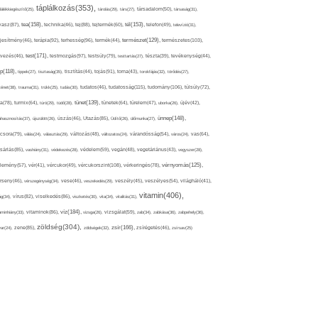
táplálkozás(353),
lálékkiegészítő(25),
tárolás(29),
társ(27),
társadalom(50),
társaság(31),
tea(158),
tél(153),
vasz(87),
technika(46),
tej(88),
tejtermék(60),
telefon(49),
televízió(31),
terápia(92),
terhesség(96),
természet(129),
természetes(103),
ljesítmény(46),
termék(44),
test(171),
testmozgás(97),
rvezés(46),
testsúly(79),
testtartás(27),
tészta(39),
tevékenység(44),
pp(118),
tippek(27),
tisztaság(35),
tisztítás(44),
tojás(91),
torna(43),
torokfájás(32),
törődés(27),
tudatosság(115),
tudomány(106),
ténet(38),
trauma(31),
trükk(25),
tudás(30),
tudatos(46),
túlsúly(72),
tünet(139),
ra(78),
turmix(64),
túró(29),
tüdő(28),
tünetek(64),
türelem(47),
uborka(26),
újév(42),
ünnep(148),
ahasznosítás(37),
újszülött(26),
úszás(46),
Utazás(85),
Üdítő(26),
ülőmunka(27),
csora(79),
válás(24),
választás(29),
változás(48),
változatos(24),
várandósság(54),
város(24),
vas(64),
sárlás(85),
vashiány(31),
védekezés(28),
védelem(59),
vegán(48),
vegetáriánus(43),
vegyszer(28),
vércukorszint(108),
vérnyomás(125),
lemény(57),
vér(41),
vércukor(49),
vérkeringés(78),
rseny(46),
vérszegénység(34),
vese(46),
veszekedés(29),
veszély(45),
veszélyes(54),
világháló(41),
vitamin(406),
ág(34),
vírus(82),
viselkedés(86),
viszketés(30),
vita(34),
vitalitás(31),
víz(184),
aminhiány(33),
vitaminok(86),
vizsga(26),
vizsgálat(59),
zab(34),
zabkása(36),
zabpehely(36),
zöldség(304),
zsír(166),
ar(24),
zene(85),
zöldségek(32),
zsírégetés(46),
zsírsav(25)