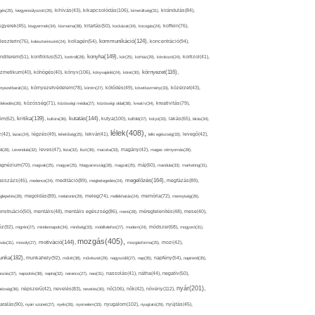
kikapcsolódás(106),
gés(25),
kiegyensúlyozott(26),
kihívás(43),
kimerültség(31),
kirándulás(84),
sgyerek(45),
kisgyermek(34),
kismama(38),
kitartás(50),
kockázat(34),
kocogás(24),
koffein(76),
kommunikáció(124),
koncentráció(94),
leszterin(76),
koleszterinszint(24),
kollagén(54),
konyha(149),
nditerem(51),
konfliktus(52),
kontroll(28),
kór(25),
kórház(29),
kórokozó(24),
kortizol(41),
könyv(106),
környezet(116),
zmetikum(40),
köhögés(40),
könyvajánló(24),
köret(30),
nyezetbarát(31),
környezetvédelem(78),
köröm(27),
kötődés(49),
következmény(33),
közérzet(43),
lekedés(26),
közösség(71),
közösségi média(27),
közösségi oldal(38),
kreatív(34),
kreativitás(79),
kritika(139),
kutatás(144),
kutya(100),
ém(62),
kultúra(36),
külföld(27),
kütyü(33),
lakás(65),
látás(34),
lélek(408),
z(42),
lazac(24),
légzés(49),
lehetőség(25),
lekvár(41),
lelki egészség(33),
levegő(42),
él(28),
Levendula(32),
leves(47),
lista(32),
liszt(36),
macska(33),
magány(42),
magas vérnyomás(28),
gnézium(70),
magvak(25),
magyar(25),
Magyarország(28),
magzat(25),
máj(60),
mandula(33),
marketing(31),
megelőzés(164),
sszázs(45),
medence(24),
meditáció(89),
megbetegedés(24),
megfázás(89),
glepetés(28),
megoldás(89),
melatonin(29),
meleg(74),
mellékhatás(24),
memória(72),
mennyiség(26),
nstruáció(50),
mentális(48),
mentális egészség(86),
menü(28),
méregtelenítés(48),
mese(40),
z(92),
migrén(27),
mindennapok(34),
minőség(33),
mobiltelefon(27),
modern(24),
módszer(68),
mogyoró(31),
mozgás(405),
motiváció(144),
sás(31),
mosoly(27),
mozgásforma(25),
mozi(42),
nka(182),
munkahely(92),
műtét(38),
művészet(29),
nagyszülő(27),
nap(35),
napfény(54),
napirend(35),
pozás(37),
napsütés(38),
naptej(32),
narancs(27),
nasi(31),
nassolás(41),
nátha(44),
negatív(50),
nyár(201),
nő(106),
növény(112),
hézség(36),
népszerű(42),
nevelés(83),
nevetés(30),
nők(42),
nyugalom(102),
aralás(90),
nyári szünet(27),
nyelv(26),
nyomelem(33),
nyugtató(29),
nyújtás(45),