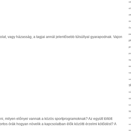
od
ol
ot
ön
ős
pa
lat, vagy házasság, a tagjai annál jelentősebb túlsúllyal gyarapodnak. Vajon
p
pr
ps
re
re
sa
sor
s
sü
sz
sz
s
eni, milyen előnyei vannak a közös sportprogramoknak? Az együtt töltött
szí
ortos órák hogyan növelik a kapcsolatban élők közötti érzelmi kötődést? A
sz
s