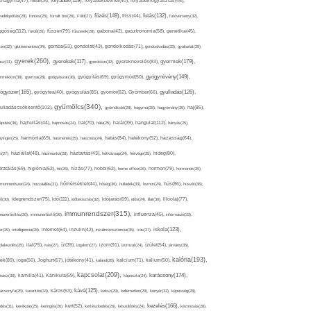
folyadék(119),
khagyma(47),
folsav(25),
folyadékbevitel(40),
folyadékfogyasztás(45),
főzés(149),
futás(132),
yadékpótlás(29),
fontos(25),
forralt bor(26),
Föld(27),
friss(44),
futóverseny(32),
ggőség(112),
fürdő(26),
fűszer(79),
fűszerek(28),
gabona(42),
gasztronómia(58),
genetika(45),
tén(32),
gluténmentes(34),
gomba(53),
gondolat(43),
gondolkodás(71),
gondoskodás(33),
gyakorlat(29),
gyerek(260),
gyermek(179),
gyerekek(117),
ász(31),
gyerekkor(32),
gyereknevelés(83),
gyógynövény(149),
ermekkor(36),
gyertya(28),
gyógyászat(36),
gyógyítás(69),
gyógymód(50),
ógyszer(165),
gyulladás(126),
gyógytea(40),
gyógyulás(85),
gyomor(62),
Gyömbér(66),
gyümölcs(340),
ulladáscsökkentő(102),
gyümölcslé(28),
hagyma(28),
hagyomány(36),
haj(85),
hangulat(112),
ápolás(36),
hajhullás(44),
hajmosás(24),
hal(70),
hála(25),
halál(39),
hányás(25),
yinger(25),
harmónia(69),
hasmenés(35),
hasznos(24),
hatás(84),
hatékony(52),
házasság(64),
i(27),
háziállat(48),
házimunka(28),
háztartás(43),
hétköznap(24),
hétvége(25),
hideg(80),
dratálás(69),
higiénia(52),
hit(26),
hízás(77),
hobbi(62),
home office(26),
hormon(79),
hormonok(25),
rmonrendszer(24),
hozzáállás(31),
hőmérséklet(44),
hőség(36),
hulladék(33),
humor(24),
hús(86),
húsvét(36),
idő(111),
ő(30),
idegrendszer(75),
időbeosztás(32),
időjárás(69),
idős(24),
illat(30),
illóolaj(77),
immunrendszer(315),
munerősítés(30),
immunerősítő(36),
influenza(45),
információ(33),
iskola(123),
er(29),
intelligencia(28),
internet(64),
inzulin(42),
inzulinrezisztencia(35),
írás(27),
olakezdés(25),
ital(75),
ivás(27),
íz(39),
izgalom(27),
izom(91),
izomzat(24),
ízület(54),
járvány(35),
kalória(193),
ték(89),
jóga(56),
Joghurt(67),
jótékony(41),
kaland(28),
kalcium(71),
kálium(50),
kapcsolat(209),
karácsony(174),
masz(30),
kamilla(41),
Kánikula(59),
káposzta(24),
kávé(125),
ácsonyfa(25),
karantén(34),
káros(53),
keksz(29),
kellemetlen(29),
kenyér(32),
képesség(28),
kezelés(166),
dés(31),
kerékpár(25),
keringés(26),
kert(52),
kertészkedés(26),
készülődés(24),
kézmosás(28),