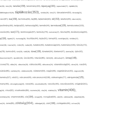
tápanyag(181),
tanulás(159),
ár(36),
tánc(26),
tanulmány(40),
tapasztalat(27),
táplálék(34),
táplálkozás(353),
lálékkiegészítő(25),
tárolás(29),
társ(27),
társadalom(50),
társaság(31),
tea(158),
tél(153),
vasz(87),
technika(46),
tej(88),
tejtermék(60),
telefon(49),
televízió(31),
terápia(92),
terhesség(96),
természet(129),
természetes(103),
ljesítmény(46),
termék(44),
test(171),
testmozgás(97),
rvezés(46),
testsúly(79),
testtartás(27),
tészta(39),
tevékenység(44),
pp(118),
tippek(27),
tisztaság(35),
tisztítás(44),
tojás(91),
torna(43),
torokfájás(32),
törődés(27),
tudatosság(115),
tudomány(106),
ténet(38),
trauma(31),
trükk(25),
tudás(30),
tudatos(46),
túlsúly(72),
tünet(139),
ra(78),
turmix(64),
túró(29),
tüdő(28),
tünetek(64),
türelem(47),
uborka(26),
újév(42),
ünnep(148),
ahasznosítás(37),
újszülött(26),
úszás(46),
Utazás(85),
Üdítő(26),
ülőmunka(27),
csora(79),
válás(24),
választás(29),
változás(48),
változatos(24),
várandósság(54),
város(24),
vas(64),
sárlás(85),
vashiány(31),
védekezés(28),
védelem(59),
vegán(48),
vegetáriánus(43),
vegyszer(28),
vércukorszint(108),
vérnyomás(125),
lemény(57),
vér(41),
vércukor(49),
vérkeringés(77),
rseny(46),
vérszegénység(34),
vese(46),
veszekedés(29),
veszély(45),
veszélyes(54),
világháló(41),
vitamin(406),
ág(34),
vírus(82),
viselkedés(86),
viszketés(30),
vita(34),
vitalitás(31),
víz(184),
aminhiány(33),
vitaminok(86),
vizsga(26),
vizsgálat(59),
zab(34),
zabkása(36),
zabpehely(36),
zöldség(304),
zsír(166),
ar(24),
zene(85),
zöldségek(32),
zsírégetés(46),
zsírsav(25)