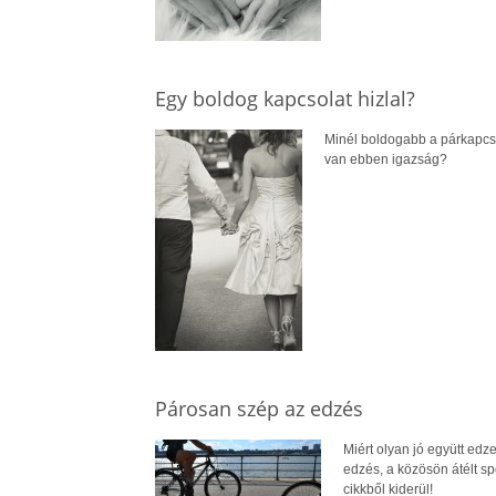
Egy boldog kapcsolat hizlal?
Minél boldogabb a párkapcso
van ebben igazság?
Párosan szép az edzés
Miért olyan jó együtt edz
edzés, a közösön átélt sp
cikkből kiderül!