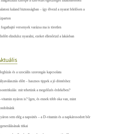
 magnézium szerepe a szervezet egészséges működésében
alatoni kaland biztonságban – így élvezd a nyarat felelősen a
ízparton
 fogathajtó versenyek varázsa ma is töretlen
ielőtt elindulsz nyaralni, ezeket ellenőrizd a lakásban
ktuális
eghízás és a szociális szorongás kapcsolata
ályaválasztás előtt – hasznos tippek a jó döntéshez
sontritkulás: mit tehetünk a megelőzés érdekében?
-vitamin nyáron is? Igen, és ennek több oka van, mint
ondolnánk
yáron sem elég a napsütés – a D-vitamin és a napkárosodott bőr
egenerálásának titkai