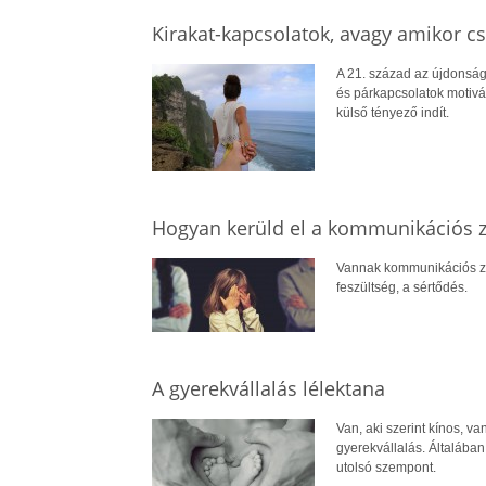
Kirakat-kapcsolatok, avagy amikor cs
A 21. század az újdonsá
és párkapcsolatok motivác
külső tényező indít.
Hogyan kerüld el a kommunikációs z
Vannak kommunikációs zsák
feszültség, a sértődés.
A gyerekvállalás lélektana
Van, aki szerint kínos, va
gyerekvállalás. Általában
utolsó szempont.