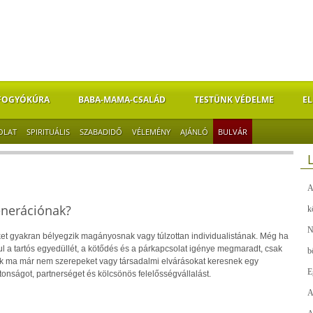
FOGYÓKÚRA
BABA-MAMA-CSALÁD
TESTÜNK VÉDELME
EL
OLAT
SPIRITUÁLIS
SZABADIDŐ
VÉLEMÉNY
AJÁNLÓ
BULVÁR
A
enerációnak?
k
N
et gyakran bélyegzik magányosnak vagy túlzottan individualistának. Még ha
dul a tartós egyedüllét, a kötődés és a párkapcsolat igénye megmaradt, csak
b
alok ma már nem szerepeket vagy társadalmi elvárásokat keresnek egy
E
nságot, partnerséget és kölcsönös felelősségvállalást.
A