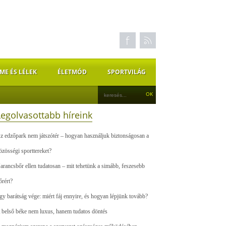
ME ÉS LÉLEK
ÉLETMÓD
SPORTVILÁG
Legolvasottabb híreink
z edzőpark nem játszótér – hogyan használjuk biztonságosan a
özösségi sporttereket?
arancsbőr ellen tudatosan – mit tehetünk a simább, feszesebb
őrért?
gy barátság vége: miért fáj ennyire, és hogyan lépjünk tovább?
 belső béke nem luxus, hanem tudatos döntés