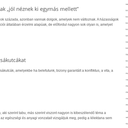
kié
ak „jól néznek ki egymás mellett”
ki
ko
gok százada, azonban vannak dolgok, amelyek nem változnak. A házasságok
ko
iói általában érzelmi alapúak, de előfordul nagyon sok olyan is, amelyet
ko
kör
köz
kr
lá
sákutcákat
lev
ma
utcák, amelyekbe ha belefutunk, bizony garantált a konfliktus, a vita, a
ma
me
me
mé
mo
mu
na
n, aki szerint tabu, más szerint viszont nagyon is kibeszélendő téma a
 az egészségi és anyagi vonzatait vizsgáljuk meg, pedig a lélektana sem
ne
ny