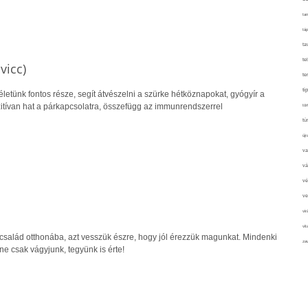
tan
táp
ta
te
vicc)
te
ti
letünk fontos része, segít átvészelni a szürke hétköznapokat, gyógyír a
tívan hat a párkapcsolatra, összefügg az immunrendszerrel
tör
tú
újr
va
vá
vé
ve
vir
vit
salád otthonába, azt vesszük észre, hogy jól érezzük magunkat. Mindenki
zav
ne csak vágyjunk, tegyünk is érte!