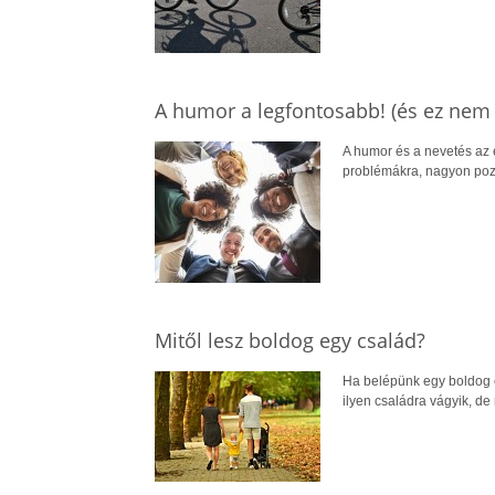
A humor a legfontosabb! (és ez nem 
A humor és a nevetés az é
problémákra, nagyon pozi
Mitől lesz boldog egy család?
Ha belépünk egy boldog c
ilyen családra vágyik, de 