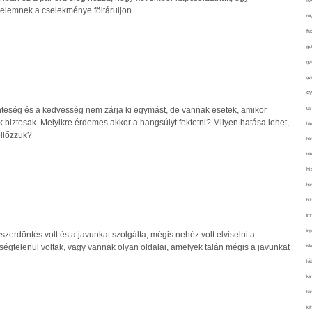
fo
elemnek a cselekménye föltáruljon.
fol
fü
glu
gy
gy
gy
gy
teség és a kedvesség nem zárja ki egymást, de vannak esetek, amikor
biztosak. Melyikre érdemes akkor a hangsúlyt fektetni? Milyen hatása lehet,
haj
ellőzzük?
hán
ház
hi
ho
hűt
im
ing
zerdöntés volt és a javunkat szolgálta, mégis nehéz volt elviselni a
égtelenül voltak, vagy vannak olyan oldalai, amelyek talán mégis a javunkat
isk
já
ka
kar
kér