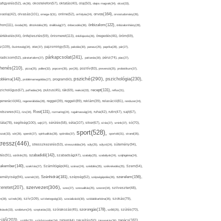
afigyelés(52),
ok(36),
okostelefon(57),
oktatás(40),
olaj(50),
olajos magvak(34),
olcsó(33),
olvasás(101),
orvos(164),
ívaolaj(42),
omega-3(31),
online(52),
orrfolyás(24),
orvostudomány(26),
thon(111),
önbizalom(122),
óvoda(26),
öltözködés(35),
önállóság(27),
önbecsülés(36),
önbizalomhiány(28),
önismeret(113),
értékelés(44),
önfejlesztés(59),
önkifejezés(26),
öregedés(46),
öröm(69),
z(109),
őszinteség(34),
ötlet(37),
pajzsmirigy(53),
pakolás(30),
panasz(25),
paprika(28),
pár(27),
párkapcsolat(241),
radicsom(52),
páratartalom(27),
pattanás(30),
pénz(74),
piac(27),
ihenés(210),
pizza(25),
pollen(32),
popcorn(35),
por(26),
pozitív(83),
prevenció(25),
probiotikum(37),
psziché(290),
pszichológia(230),
obléma(142),
problémamegoldás(27),
program(60),
recept(131),
zichológus(67),
puffadás(34),
pulzus(45),
rák(69),
reakció(33),
reflux(31),
generáció(46),
regenerálódás(28),
reggel(39),
reggeli(89),
reklám(39),
relaxáció(81),
rendszer(24),
Rost(131),
ndszeres(41),
rizs(34),
rozmaring(24),
rugalmasság(24),
ruha(42),
rutin(47),
sajt(67),
segítség(100),
séta(107),
láta(78),
sejt(27),
sérülés(58),
siker(67),
sírás(27),
smink(37),
só(70),
sport(528),
ozat(33),
sör(26),
spenót(27),
spiritualitás(28),
spórolás(37),
sportoló(31),
strand(35),
tressz(446),
sütemény(94),
stresszkezelés(53),
stresszoldás(34),
súly(25),
súlyzó(24),
szabadidő(142),
tés(91),
sütőtök(25),
szabadság(47),
szabály(25),
szabályok(24),
szájhigiénia(24),
akember(140),
szakítás(27),
Számítógép(46),
száraz(24),
szédülés(35),
székrekedés(25),
Szem(54),
Szénhidrát(181),
emélyiség(94),
szerelem(156),
szemét(32),
szépség(52),
szépségápolás(26),
szervezet(306),
zeretet(207),
szex(27),
szexualitás(25),
szezon(34),
szilveszter(48),
szív(109),
n(28),
színek(36),
szívbetegség(32),
szocializáció(30),
szódabikarbóna(35),
szokás(79),
szorongás(178),
okások(33),
szolárium(24),
szoptatás(33),
szórakozás(45),
szőlő(25),
szülés(70),
zülő(203),
tanács(161),
szülők(25),
szűrővizsgálat(34),
tablet(44),
takarítás(50),
támogatás(36),