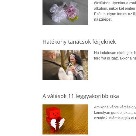
életükben. Ilyenkor a csa
alkalom, mikor két ember 
Ezért is olyan fontos az 
násznépet.
Hatékony tanácsok férjeknek
Ha tudatosan eldöntjük, h
fordítva is igaz, akkor a 
A válások 11 leggyakoribb oka
Amikor a várva várt és ol
komolyan gondoljuk a „ho
ezután? Miért felejtjük el