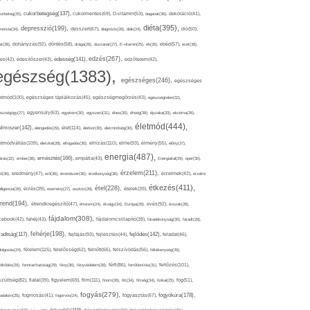
cukorbetegség(137),
orbeteg(25),
cukormentes(69),
D-vitamin(53),
daganat(36),
dekoráció(41),
diéta(395),
depresszió(199),
mencia(34),
desszert(67),
diagnózis(28),
diák(24),
dió(50),
dohányzás(92),
at(38),
döntés(58),
drága(26),
duzzanat(27),
E-vitamin(25),
eb(26),
ebéd(57),
ecet(38),
edzés(267),
édesség(141),
es(42),
édesítőszer(43),
edzőterem(42),
egészség(1383),
egészséges(246),
egészséges
etmód(100),
egészséges táplálkozás(45),
egészségmegőrzés(43),
egészségtelen(32),
észségügy(27),
egyensúly(63),
egyetem(30),
egyszerű(31),
éhes(30),
éhség(38),
éjszaka(33),
ekcéma(26),
életmód(444),
elmiszer(142),
élet(114),
elengedés(29),
életkor(30),
életminőség(30),
etmódváltás(109),
elhízás(110),
elme(93),
életvitel(28),
elfogadás(30),
élmény(55),
előny(37),
energia(487),
emésztés(166),
árás(32),
ember(38),
empátia(43),
Energiaital(29),
eper(30),
érzelem(211),
ő(36),
eredmény(47),
erő(36),
érrendszer(36),
érzékenység(36),
érzelmek(42),
érzelmi
étkezés(411),
étel(228),
elligencia(28),
érzés(39),
esemény(27),
eszköz(28),
ételek(39),
trend(194),
evés(92),
étrendkiegészítő(47),
étterem(24),
étvágy(34),
Európa(28),
évszak(28),
fájdalom(308),
cebook(42),
fahéj(43),
fájdalomcsillapító(39),
fáradékonyság(30),
fáradt(28),
fehérje(198),
radtság(117),
fejfájás(93),
fejlődés(142),
fejlesztés(44),
feladat(46),
félelem(115),
dolgozás(24),
felelősség(62),
felnőtt(66),
felszívódás(56),
féltékenység(26),
fertőzés(101),
töltődés(29),
fenntarthatóság(29),
fény(36),
fényvédelem(28),
férfi(86),
fertőtlenítés(31),
film(111),
szültség(82),
fiatal(39),
figyelem(69),
finom(26),
fitt(34),
fittség(34),
fizikai(25),
fog(51),
fogyás(279),
fogyókúra(178),
gadalom(25),
fogmosás(41),
fogorvos(24),
fogyasztás(67),