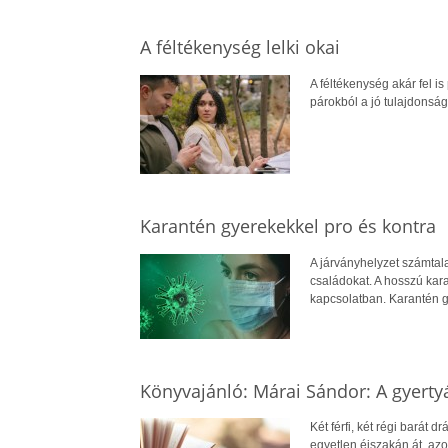
A féltékenység lelki okai
A féltékenység akár fel is
párokból a jó tulajdonság
Karantén gyerekekkel pro és kontra
A járványhelyzet számtala
családokat. A hosszú kara
kapcsolatban. Karantén g
Könyvajánló: Márai Sándor: A gyerty
Két férfi, két régi barát
egyetlen éjszakán át, az