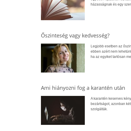
házasságnak és egy szer
Őszinteség vagy kedvesség?
Legjobb esetben az őszin
ebben azért nem lehetünk 
ha az egyiket tartósan m
Ami hiányozni fog a karantén után
A karantén keserves kénys
bezártságot, azonban kéts
szolgálták.