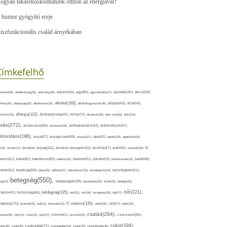
ogyan takarékoskodhatunk otthon az energiával?
 humor gyógyító ereje
iszfunkcionális család árnyékában
Címkefelhő
ajándék(95),
itamin(36),
adalékanyag(28),
adomány(26),
advent(40),
agy(80),
agyműködés(27),
akció(39),
alkohol(182),
ivitás(30),
alapanyag(30),
alkalmazás(28),
alkoholfogyasztás(36),
állapot(43),
állat(54),
allergia(122),
attartás(33),
állóképesség(42),
Alma(72),
almaecet(26),
aloe vera(33),
álom(34),
lvás(272),
alvászavar(66),
aminosav(33),
antibakteriális(42),
antibiotikum(47),
ntioxidáns(198),
anyagcsere(99),
anya(67),
anyuka(27),
apa(42),
ápolás(29),
applikáció(26),
ásványi anyag(111),
(29),
arcbőr(27),
ásványi anyagok(40),
asztma(47),
autó(46),
avokádó(36),
B-
tamin(41),
baba(82),
baktérium(89),
balaton(34),
baleset(51),
banán(53),
bántalmazás(24),
barát(48),
rátok(50),
barátság(58),
béke(29),
bélflóra(37),
bélrendszer(33),
bemelegítés(24),
beszélgetés(61),
betegség(550),
eg(34),
betegségek(39),
bevásárlás(28),
bicikli(25),
biológia(25),
bőr(221),
boldogság(125),
zalom(41),
biztonság(66),
bolt(31),
bor(36),
borogatás(28),
böjt(27),
C-vitamin(120),
rápolás(70),
brokkoli(29),
buli(24),
bűntudat(32),
cékla(28),
cél(57),
célok(30),
család(284),
aretta(38),
cikk(24),
Cink(24),
cipő(37),
citrom(61),
citromfű(26),
csecsemő(45),
cukor(194),
pés(26),
csoki(35),
csokoládé(71),
csomagolás(24),
csont(33),
csontritkulás(36),