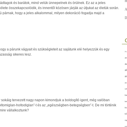
H
ládtagok és barátok, mind velük ünnepelnek és örülnek. Ez az a jeles
élete összekapcsolódik, és innentől közösen járják az útjukat az életük során.
A
ifjú párnak, hogy a jeles alkalommal, milyen dekoráció fogadja majd a
D
ogy a párunk vágyait és szükségleteit az sajátunk elé helyezzük és egy
A-v
házasság sikeres lesz.
akt
áll
a
a
arc
vi
ba
y sokáig tervezett nagy napon kimondjuk a boldogító igent, még valóban
bet
ltomiglan-holtodiglan”-t és az „egészségben-betegségben”-t. De mi történik
bi
 mire vállalkoztunk?
bő
cig
csí