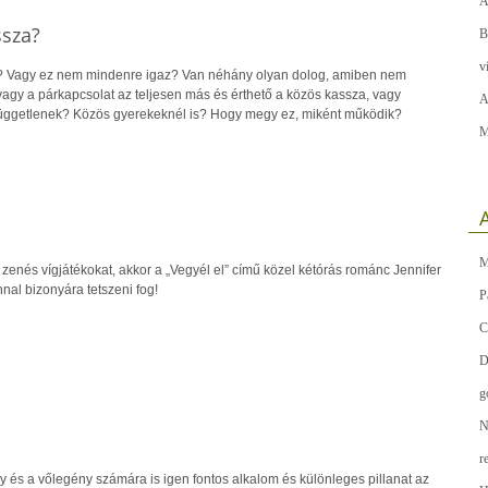
A
ssza?
B
v
a? Vagy ez nem mindenre igaz? Van néhány olyan dolog, amiben nem
 vagy a párkapcsolat az teljesen más és érthető a közös kassza, vagy
A
üggetlenek? Közös gyerekeknél is? Hogy megy ez, miként működik?
M
A
M
 zenés vígjátékokat, akkor a „Vegyél el” című közel kétórás románc Jennifer
al bizonyára tetszeni fog!
P
C
D
g
N
r
és a vőlegény számára is igen fontos alkalom és különleges pillanat az