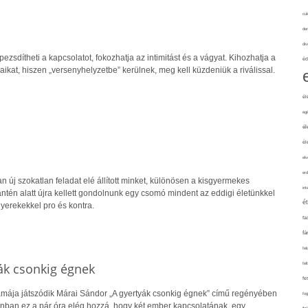
cuk
de
div
 pezsdítheti a kapcsolatot, fokozhatja az intimitást és a vágyat. Kihozhatja a
éd
aikat, hiszen „versenyhelyzetbe” kerülnek, meg kell küzdeniük a riválissal.
él
eg
él
él
elv
erd
n új szokatlan feladat elé állított minket, különösen a kisgyermekes
int
ntén alatt újra kellett gondolnunk egy csomó mindent az eddigi életünkkel
é
yerekekkel pro és kontra.
fa
fá
fel
ák csonkig égnek
fel
fe
 drámája játszódik Márai Sándor „A gyertyák csonkig égnek” című regényében
fo
onban ez a pár óra elég hozzá, hogy két ember kapcsolatának, egy