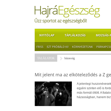
NYITÓLAP
TÁPLÁLKOZÁS
MOZGÁS-
FRISS
EZT PRÓBÁLD KI!
KÖRNYEZETÜNK
PÁRKAPCS
TALÁLATOK
házasság
Mit jelent ma az elköteleződés a Z g
A jelenlegi huszonévesek
egyéni szinten elő is for
más formát öltött. A fiat
házasságban, hanem bizto