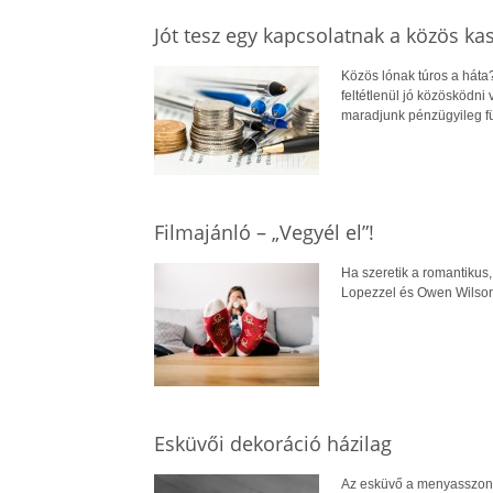
Jót tesz egy kapcsolatnak a közös ka
Közös lónak túros a hát
feltétlenül jó közösködni
maradjunk pénzügyileg f
Filmajánló – „Vegyél el”!
Ha szeretik a romantikus,
Lopezzel és Owen Wilsonn
Esküvői dekoráció házilag
Az esküvő a menyasszony 