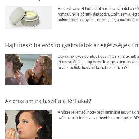
Rosszul választ hidratálókrémet, arcápolót a nő
ronthatunk is bőrünk állapotán. Ezért sem a leg
például karácsonykor - ne kenjük gondolkodás 
Hajfitnesz: hajerősítő gyakorlatok az egészséges tin
Sokaknak okoz gondot, hogy nincs a hajuknak ta
elroncsolódott a hajfestéstől, vagy a nem megfe
mivel ápoljuk, hogy jól kezelhető legyen?
Az erős smink taszítja a férfiakat?
A nőkre jellemző, hogy profi sminkkel indulnak r
szólnak mindehhez az erősebb nem képviselői? 