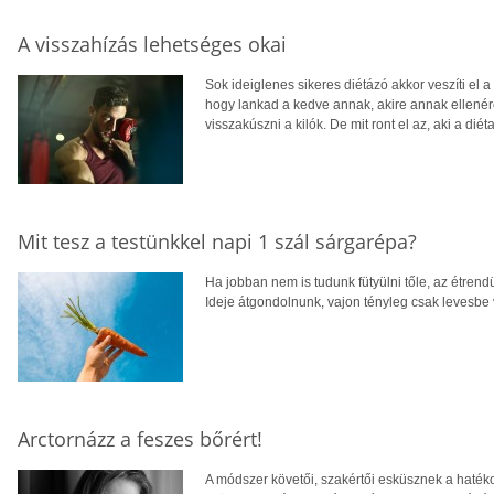
A visszahízás lehetséges okai
Sok ideiglenes sikeres diétázó akkor veszíti el 
hogy lankad a kedve annak, akire annak ellenére
visszakúszni a kilók. De mit ront el az, aki a diét
Mit tesz a testünkkel napi 1 szál sárgarépa?
Ha jobban nem is tudunk fütyülni tőle, az étren
Ideje átgondolnunk, vajon tényleg csak levesbe
Arctornázz a feszes bőrért!
A módszer követői, szakértői esküsznek a hatéko