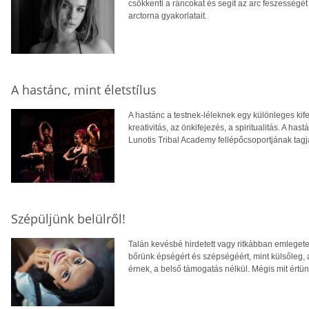
csökkenti a ráncokat és segít az arc feszességét
arctorna gyakorlatait.
A hastánc, mint életstílus
A hastánc a testnek-léleknek egy különleges kif
kreativitás, az önkifejezés, a spiritualitás. A hast
Lunotis Tribal Academy fellépőcsoportjának tagj
Szépüljünk belülről!
Talán kevésbé hirdetett vagy ritkábban emlegetet
bőrünk épségért és szépségéért, mint külsőleg,
érnek, a belső támogatás nélkül. Mégis mit értü