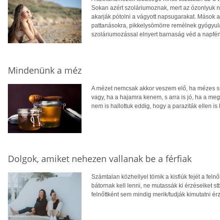
Sokan azért szoláriumoznak, mert az ózonlyuk 
akarják pótolni a vágyott napsugarakat. Mások a
pattanásokra, pikkelysömörre remélnek gyógyulá
szoláriumozással elnyert barnaság véd a napfén
Mindenünk a méz
A mézet nemcsak akkor veszem elő, ha mézes süt
vagy, ha a hajamra kenem, s arra is jó, ha a meg
nem is hallottuk eddig, hogy a paraziták ellen i
Dolgok, amiket nehezen vallanak be a férfiak
Számtalan közhellyel tömik a kisfiúk fejét a fel
bátornak kell lenni, ne mutassák ki érzéseiket 
felnőttként sem mindig merik/tudják kimutatni é