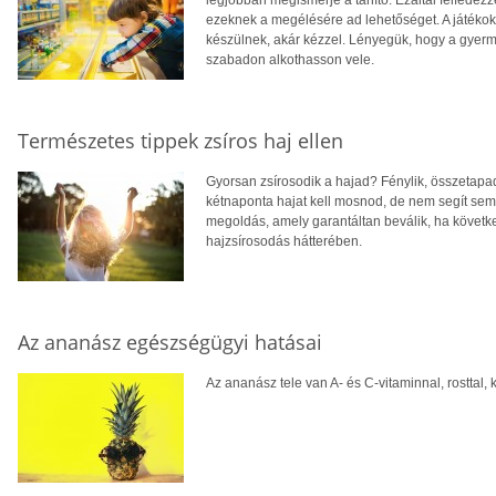
legjobban megismerje a tanító. Ezáltal felfedezz
ezeknek a megélésére ad lehetőséget. A játékokr
készülnek, akár kézzel. Lényegük, hogy a gye
szabadon alkothasson vele.
Természetes tippek zsíros haj ellen
Gyorsan zsírosodik a hajad? Fénylik, összetapa
kétnaponta hajat kell mosnod, de nem segít s
megoldás, amely garantáltan beválik, ha követk
hajzsírosodás hátterében.
Az ananász egészségügyi hatásai
Az ananász tele van A- és C-vitaminnal, rosttal, 