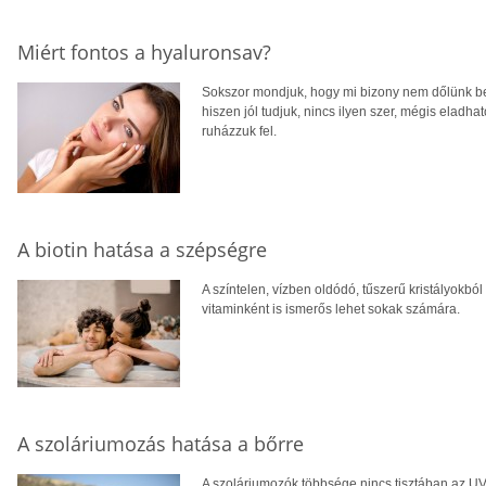
Miért fontos a hyaluronsav?
Sokszor mondjuk, hogy mi bizony nem dőlünk b
hiszen jól tudjuk, nincs ilyen szer, mégis eladha
ruházzuk fel.
A biotin hatása a szépségre
A színtelen, vízben oldódó, tűszerű kristályokból
vitaminként is ismerős lehet sokak számára.
A szoláriumozás hatása a bőrre
A szoláriumozók többsége nincs tisztában az UV