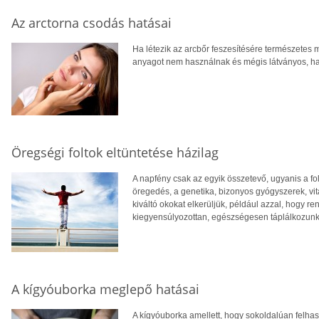
Az arctorna csodás hatásai
Ha létezik az arcbőr feszesítésére természetes
anyagot nem használnak és mégis látványos, hatá
Öregségi foltok eltüntetése házilag
A napfény csak az egyik összetevő, ugyanis a fo
öregedés, a genetika, bizonyos gyógyszerek, vit
kiváltó okokat elkerüljük, például azzal, hogy
kiegyensúlyozottan, egészségesen táplálkozunk
A kígyóuborka meglepő hatásai
A kígyóuborka amellett, hogy sokoldalúan felha