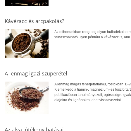
Kávézacc és arcpakolás?
Az otthonunkban rengeteg olyan hulladékot term
felhasználható. Ilyen például a kávézacc is, ami
A lenmag igazi szuperétel
A lenmag magas fehérjetartalmú, rostokban, B-
Kiemelkedő a tiamin-, magnézium- és foszforta
publikációban tanulmányozott, egészségre gyak
olajokra és lignánokra lehet visszavezetni.
Az alga jótékony hatásai