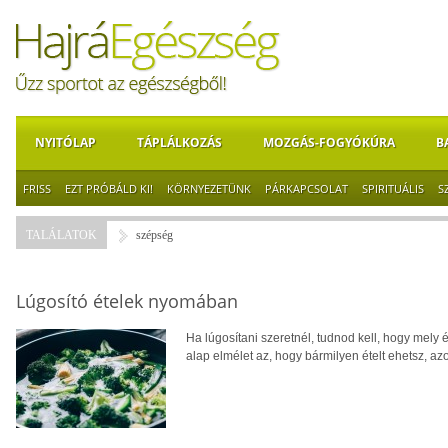
NYITÓLAP
TÁPLÁLKOZÁS
MOZGÁS-FOGYÓKÚRA
B
FRISS
EZT PRÓBÁLD KI!
KÖRNYEZETÜNK
PÁRKAPCSOLAT
SPIRITUÁLIS
S
TALÁLATOK
szépség
Lúgosító ételek nyomában
Ha lúgosítani szeretnél, tudnod kell, hogy mely 
alap elmélet az, hogy bármilyen ételt ehetsz, az