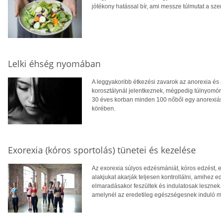
jótékony hatással bír, ami messze túlmutat a sze
Lelki éhség nyomában
A leggyakoribb étkezési zavarok az anorexia és
korosztálynál jelentkeznek, mégpedig túlnyomór
30 éves korban minden 100 nőből egy anorexiás. 
körében.
Exorexia (kóros sportolás) tünetei és kezelése
Az exorexia súlyos edzésmániát, kóros edzést, egy
alakjukat akarják teljesen kontrollálni, amihez
elmaradásakor feszültek és indulatosak lesznek
amelynél az eredetileg egészségesnek induló m