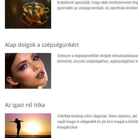
Kutatások igazolják, hogy akik rendszeresen f
gyorsabb az anyagcseréjük, és sportolás közben 
Alap dolgok a szépségünkért
Sokszor a legalapvetőbb dolgok elmulasztásáva
körmünk, arcunk szépségéhez, egészségéhez el
Az igazi nő titka
A férfiak boldog nőre vágynak. Nem olyanra, aki
saját maga is elégedett és jól érzi magát a bőréb
kisugárzása