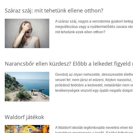
Száraz száj: mit tehetünk ellene otthon?
A száraz száj, vagyis a xerostomia gyakori bete
megváltozása vagy a nyáltermelődés zavara okoz. 
mit tehetünk ezek ellen otthon?
Narancsbőr ellen küzdesz? Előbb a lelkedet figyeld
Gondolj az olyan nehezebb, stresszesebb élethe
veszel fel: nem jársz el edzeni, folyton nassolsz
próbálod feldobni a kedvedet, netalántán nem ve
tevékenységek viszont egy újabb negatív dolgo
Waldorf játékok
A Waldorf iskolák legfontosabb nevelési elvei k