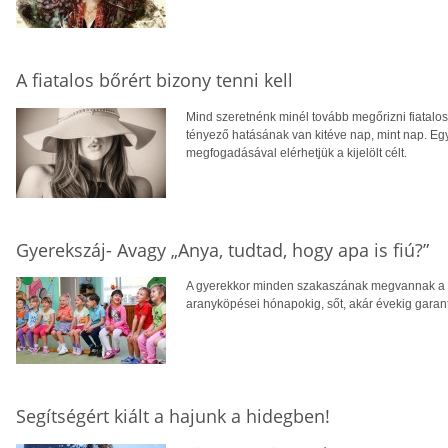
A fiatalos bőrért bizony tenni kell
Mind szeretnénk minél tovább megőrizni fiatalos
tényező hatásának van kitéve nap, mint nap. Egy
megfogadásával elérhetjük a kijelölt célt.
Gyerekszáj- Avagy „Anya, tudtad, hogy apa is fiú?”
A gyerekkor minden szakaszának megvannak a m
aranyköpései hónapokig, sőt, akár évekig garant
Segítségért kiált a hajunk a hidegben!