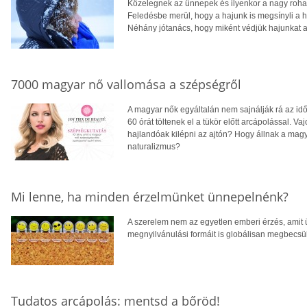
Közelegnek az ünnepek és ilyenkor a nagy roha
Feledésbe merül, hogy a hajunk is megsínyli a hi
Néhány jótanács, hogy miként védjük hajunkat a 
7000 magyar nő vallomása a szépségről
A magyar nők egyáltalán nem sajnálják rá az id
60 órát töltenek el a tükör előtt arcápolással. 
hajlandóak kilépni az ajtón? Hogy állnak a magy
naturalizmus?
Mi lenne, ha minden érzelmünket ünnepelnénk?
A szerelem nem az egyetlen emberi érzés, amit 
megnyilvánulási formáit is globálisan megbecsü
Tudatos arcápolás: mentsd a bőröd!