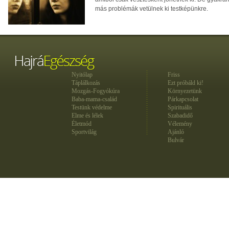
más problémák vetülnek ki testképünkre.
Nyitólap
Friss
Táplálkozás
Ezt próbáld ki!
Mozgás-Fogyókúra
Környezetünk
Baba-mama-család
Párkapcsolat
Testünk védelme
Spirituális
Elme és lélek
Szabadidő
Életmód
Vélemény
Sportvilág
Ajánló
Bulvár