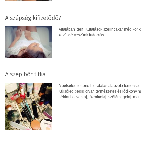
A szépség kifizetődő?
Általában igen. Kutatások szerint akár még konkr
kevésbé veszünk tudomást.
A szép bőr titka
A belsőleg történő hidratálás alapvető fontos
Külsőleg pedig olyan természetes és jótékony h
például olívaolaj, jázminolaj, szőlőmagolaj, man