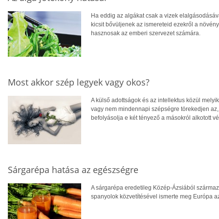
Ha eddig az algákat csak a vizek elalgásodásáva
kicsit bővüljenek az ismereteid ezekről a növén
hasznosak az emberi szervezet számára.
Most akkor szép legyek vagy okos?
A külső adottságok és az intellektus közül melyi
vagy nem mindennapi szépségre törekedjen az, 
befolyásolja e két tényező a másokról alkotott 
Sárgarépa hatása az egészségre
A sárgarépa eredetileg Közép-Ázsiából származ
spanyolok közvetítésével ismerte meg Európa az 