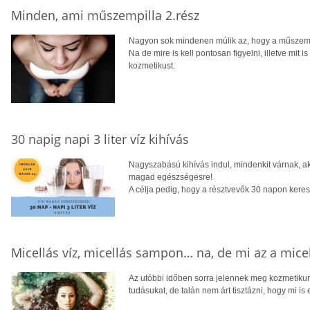
Minden, ami műszempilla 2.rész
Nagyon sok mindenen múlik az, hogy a műszempil
Na de mire is kell pontosan figyelni, illetve mit i
kozmetikust.
30 napig napi 3 liter víz kihívás
Nagyszabású kihívás indul, mindenkit várnak, a
magad egészségesre!
A célja pedig, hogy a résztvevők 30 napon kereszt
Micellás víz, micellás sampon… na, de mi az a mice
Az utóbbi időben sorra jelennek meg kozmetiku
tudásukat, de talán nem árt tisztázni, hogy mi is 