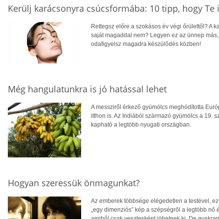
Kerülj karácsonyra csúcsformába: 10 tipp, hogy Te 
Rettegsz előre a szokásos év végi őrülettől? A k
saját magaddal nem? Legyen ez az ünnep más, mi
odafigyelsz magadra készülődés közben!
Még hangulatunkra is jó hatással lehet
A messziről érkező gyümölcs meghódította Euró
itthon is. Az Indiából származó gyümölcs a 19.
kapható a legtöbb nyugati országban.
Hogyan szeressük önmagunkat?
Az emberek többsége elégedetlen a testével, ez 
„egy dimenziós” kép a szépségről a legtöbb nő é
amiből csak vesztesként jöhetnek ki. De gyakra