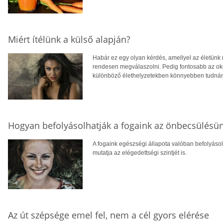
Miért ítélünk a külső alapján?
Habár ez egy olyan kérdés, amellyel az életünk
rendesen megválaszolni. Pedig fontosabb az oko
különböző élethelyzetekben könnyebben tudnánk
Hogyan befolyásolhatják a fogaink az önbecsülésü
A fogaink egészségi állapota valóban befolyáso
mutatja az elégedettségi szintjét is.
Az út szépsége emel fel, nem a cél gyors elérése