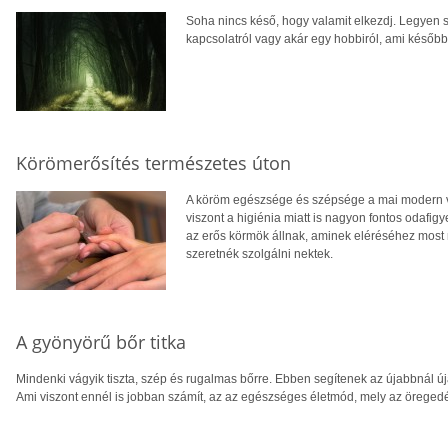
Soha nincs késő, hogy valamit elkezdj. Legyen s
kapcsolatról vagy akár egy hobbiról, ami később 
Körömerősítés természetes úton
A köröm egészsége és szépsége a mai modern vi
viszont a higiénia miatt is nagyon fontos odafig
az erős körmök állnak, aminek eléréséhez most né
szeretnék szolgálni nektek.
A gyönyörű bőr titka
Mindenki vágyik tiszta, szép és rugalmas bőrre. Ebben segítenek az újabbnál 
Ami viszont ennél is jobban számít, az az egészséges életmód, mely az öreged