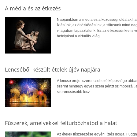
A média és az étkezés
Napjainkban a média és a közösségi oldalak hat
ízlésünk, az öltözködésünk, a stílusunk mind nag
világában tapasztalunk. Ez az étkezésünkre is vo
befolyásol a virtuális világ.
Lencséből készült ételek újév napjára
A lencse ereje, szerencsehozó képessége abban 
szerint mindegy egyes szem pénzt szimbolizál, a
szerencsésebb lesz.
Fűszerek, amelyekkel felturbózhatod a halat
Az ételek fűszerezése egyéni ízlés dolga. Függh