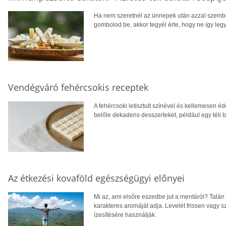
Ha nem szeretnél az ünnepek után azzal szemb
gombolod be, akkor tegyél érte, hogy ne így leg
Vendégváró fehércsokis receptek
A fehércsoki letisztult színével és kellemesen 
belőle dekadens desszerteket, például egy téli 
Az étkezési kovaföld egészségügyi előnyei
Mi az, ami elsőre eszedbe jut a mentáról? Talán 
karakteres aromáját adja. Levelét frissen vagy szá
ízesítésére használják.