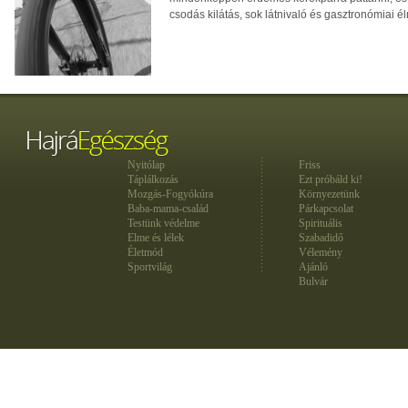
csodás kilátás, sok látnivaló és gasztronómiai é
Nyitólap
Friss
Táplálkozás
Ezt próbáld ki!
Mozgás-Fogyókúra
Környezetünk
Baba-mama-család
Párkapcsolat
Testünk védelme
Spirituális
Elme és lélek
Szabadidő
Életmód
Vélemény
Sportvilág
Ajánló
Bulvár