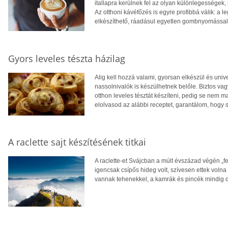
itallapra kerülnek fel az olyan különlegességek, 
Az otthoni kávéfőzés is egyre profibbá válik: 
elkészíthető, ráadásul egyetlen gombnyomással
Gyors leveles tészta házilag
Alig kell hozzá valami, gyorsan elkészül és univ
nassolnivalók is készülhetnek belőle. Biztos vag
otthon leveles tésztát készíteni, pedig se nem 
elolvasod az alábbi receptet, garantálom, hogy so
A raclette sajt készítésének titkai
A raclette-et Svájcban a múlt évszázad végén „f
igencsak csípős hideg volt, szívesen ettek volna 
vannak tehenekkel, a kamrák és pincék mindig d