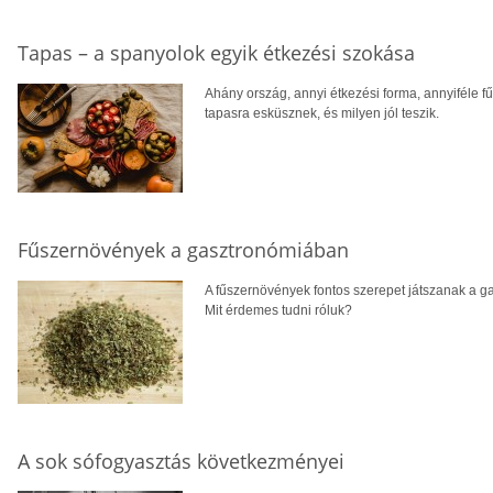
Tapas – a spanyolok egyik étkezési szokása
Ahány ország, annyi étkezési forma, annyiféle f
tapasra esküsznek, és milyen jól teszik.
Fűszernövények a gasztronómiában
A fűszernövények fontos szerepet játszanak a g
Mit érdemes tudni róluk?
A sok sófogyasztás következményei