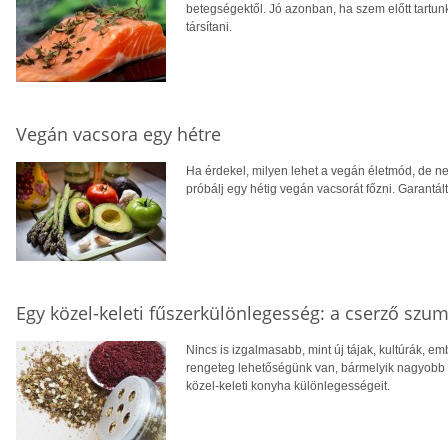
betegségektől. Jó azonban, ha szem előtt tartu
társítani.
Vegán vacsora egy hétre
Ha érdekel, milyen lehet a vegán életmód, de n
próbálj egy hétig vegán vacsorát főzni. Garantá
Egy közel-keleti fűszerkülönlegesség: a cserző szu
Nincs is izgalmasabb, mint új tájak, kultúrák, 
rengeteg lehetőségünk van, bármelyik nagyobb v
közel-keleti konyha különlegességeit.