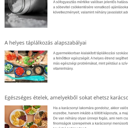
A sófogyasztás mértéke valóban jelentős hatás
a sóbevitel csökkentésére vonatkozó ajánlásokat
következményeit, valamint néhány javaslatot ad
A helyes táplálkozás alapszabályai
A gyermekkorban kialakított táplálkozási szokás
a felnőttkor egészségét. A helyes étrend segíthe
más egészségi problémákat, mint például a szív
vitaminhiány.
Egészséges ételek, amelyekből sokat ehetsz karácso
Ha a karácsonyi lakomára gondolsz, akkor valós
eszedbe, hanem inkább a töltött káposzta, a maj
De van néhány olyan ünnepi fogás, ami nem csa
finomságok szerepelnek a karácsonyi menüsorban,