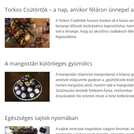
Torkos Csütörtök – a nap, amikor féláron ünnepel 
A Torkos Csütörtök hosszú éveken át a hazai ve
farsangi időszak lezárásához kapcsolódva, ham
volt a lényege, hogy az akcióhoz csatlakozó étt
fogyasztásra.
A mangostán különleges gyümölcs
A mangostán (Garcinia mangostana) a trópusi g
amelyet világszerte gyakran a „gyümölcsök kir
nemes hangzású jelző, hanem utal a mangostán k
Származási területe Délkelet-Ázsia, elsősorban 
évszázadok óta szerves része a helyi kultúrán
Egészséges sajtok nyomában
A sajtok nemcsak magukban nagyon finomak, han