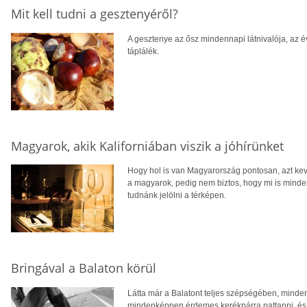
Mit kell tudni a gesztenyéről?
A gesztenye az ősz mindennapi látnivalója, az év
táplálék.
Magyarok, akik Kaliforniában viszik a jóhírünket
Hogy hol is van Magyarország pontosan, azt kev
a magyarok, pedig nem biztos, hogy mi is min
tudnánk jelölni a térképen.
Bringával a Balaton körül
Látta már a Balatont teljes szépségében, minden 
mindenképpen érdemes kerékpárra pattanni, és 