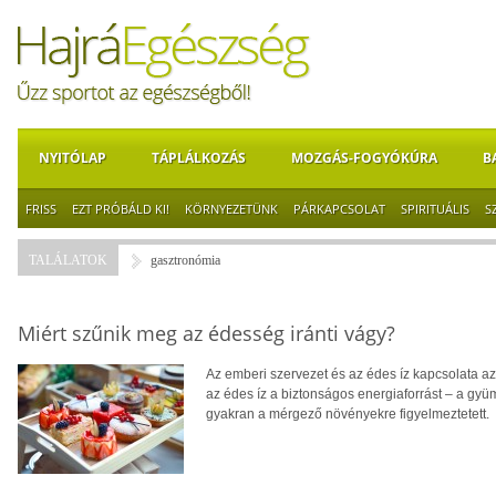
NYITÓLAP
TÁPLÁLKOZÁS
MOZGÁS-FOGYÓKÚRA
B
FRISS
EZT PRÓBÁLD KI!
KÖRNYEZETÜNK
PÁRKAPCSOLAT
SPIRITUÁLIS
S
TALÁLATOK
gasztronómia
Miért szűnik meg az édesség iránti vágy?
Az emberi szervezet és az édes íz kapcsolata a
az édes íz a biztonságos energiaforrást – a gyüm
gyakran a mérgező növényekre figyelmeztetett.