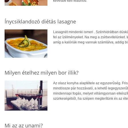
kevésbé kell leadnod.
Ínycsiklandozó diétás lasagne
Lasagnét mindenki ismeri . Szénhidrátban dúskál
fel az ízélményeket. Na meg a zsírbevitelünket. I
amíg a kalóriák meg vannak számlálva, addig biz
Milyen ételhez milyen bor illik?
Az olasz konyha alaptétele az egyszerűség. Fris
mindössze pàr hozzávaló, a lehető legegyszerűb
mindennapi fogás, melyet villámgyorsan elkészít
szürkeségéből, ha szépen megterítünk és az étel
Mi az az unami?