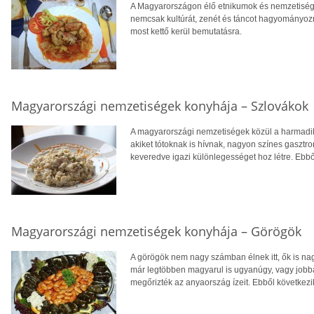
A Magyarországon élő etnikumok és nemzetisége
nemcsak kultúrát, zenét és táncot hagyományozn
most kettő kerül bemutatásra.
Magyarországi nemzetiségek konyhája – Szlovákok
A magyarországi nemzetiségek közül a harmadik
akiket tótoknak is hívnak, nagyon színes gaszt
keveredve igazi különlegességet hoz létre. Ebb
Magyarországi nemzetiségek konyhája – Görögök
A görögök nem nagy számban élnek itt, ők is n
már legtöbben magyarul is ugyanúgy, vagy job
megőrizték az anyaország ízeit. Ebből következi