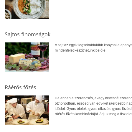
Sajtos finomságok
A sajt az egyik legsokoldalúbb konyhai alapanyag
mindenfélét készíthetünk belőle.
Ráérős főzés
Ha abban a szerencsés, avagy kevésbé szerencsé
otthonodban, esetleg van egy-két ráérősebb napo
idődet. Gyors ételek, gyors étkezés, gyors főzés 
ráérős főzés kombinációját. Adjuk meg a tisztelet