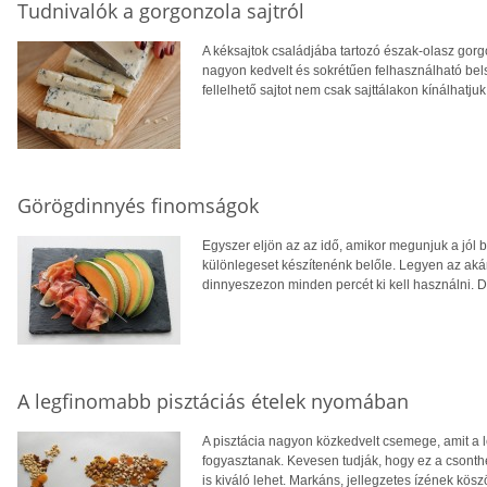
Tudnivalók a gorgonzola sajtról
A kéksajtok családjába tartozó észak-olasz gor
nagyon kedvelt és sokrétűen felhasználható bel
fellelhető sajtot nem csak sajttálakon kínálhat
Görögdinnyés finomságok
Egyszer eljön az az idő, amikor megunjuk a jól b
különlegeset készítenénk belőle. Legyen az akár
dinnyeszezon minden percét ki kell használni. 
A legfinomabb pisztáciás ételek nyomában
A pisztácia nagyon közkedvelt csemege, amit a 
fogyasztanak. Kevesen tudják, hogy ez a csont
is kiváló lehet. Markáns, jellegzetes ízének k