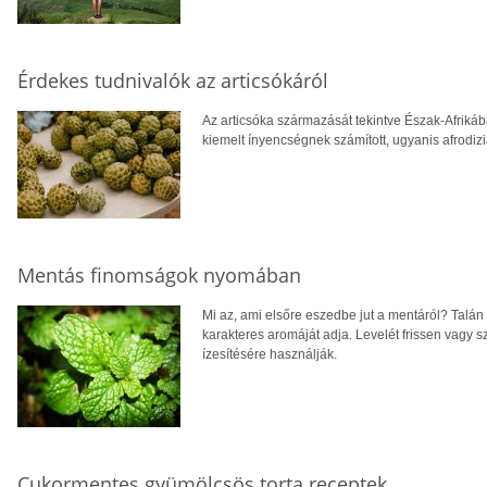
Érdekes tudnivalók az articsókáról
Az articsóka származását tekintve Észak-Afrikáb
kiemelt ínyencségnek számított, ugyanis afrodiz
Mentás finomságok nyomában
Mi az, ami elsőre eszedbe jut a mentáról? Talán 
karakteres aromáját adja. Levelét frissen vagy szá
ízesítésére használják.
Cukormentes gyümölcsös torta receptek