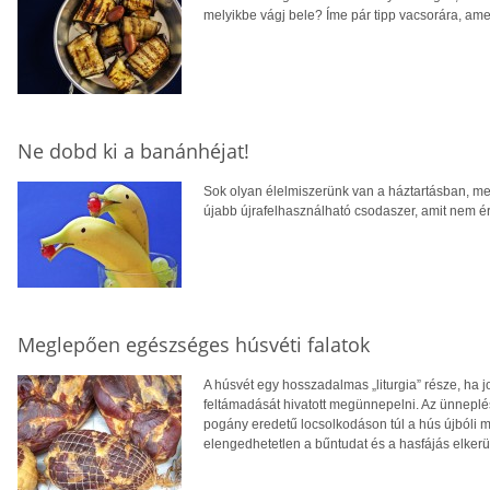
melyikbe vágj bele? Íme pár tipp vacsorára, am
Ne dobd ki a banánhéjat!
Sok olyan élelmiszerünk van a háztartásban, me
újabb újrafelhasználható csodaszer, amit nem é
Meglepően egészséges húsvéti falatok
A húsvét egy hosszadalmas „liturgia” része, ha j
feltámadását hivatott megünnepelni. Az ünneplé
pogány eredetű locsolkodáson túl a hús újbóli 
elengedhetetlen a bűntudat és a hasfájás elker