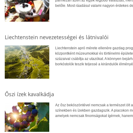
parmezán azért az egyik legjobb választás, mert
belőle. Most ráadásul valami nagyon érdekes derü
Liechtenstein nevezetességei és látnivalói
Liechtenstein apró mérete ellenére gazdag progra
központként múzeumokkal és történelmi épületek
százaival csábítja az utazókat. A könnyen bejárh
borkóstolók teszik teljessé a kirándulók élményé
Őszi ízek kavalkádja
Az ősz beköszöntével nemcsak a természet ölt a
színekben és ízekben gazdagszik. A piacokon m
amelyek nemcsak finomságokat ígérnek, hanem 