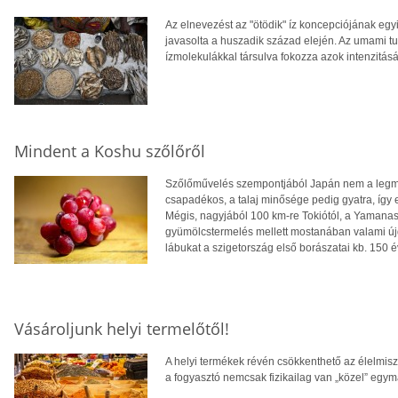
Az elnevezést az "ötödik" íz koncepciójának eg
javasolta a huszadik század elején. Az umami t
ízmolekulákkal társulva fokozza azok intenzitásá
Mindent a Koshu szőlőről
Szőlőművelés szempontjából Japán nem a legmeg
csapadékos, a talaj minősége pedig gyatra, így e
Mégis, nagyjából 100 km-re Tokiótól, a Yamana
gyümölcstermelés mellett mostanában valami újd
lábukat a szigetország első borászatai kb. 150 év
Vásároljunk helyi termelőtől!
A helyi termékek révén csökkenthető az élelmisze
a fogyasztó nemcsak fizikailag van „közel” egym