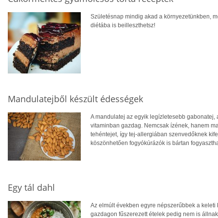
Születésnap mindig akad a környezetünkben, mo
diétába is beilleszthetsz!
Mandulatejből készült édességek
A mandulatej az egyik legízletesebb gabonatej, 
vitaminban gazdag. Nemcsak ízének, hanem mag
tehéntejet, így tej-allergiában szenvedőknek kife
köszönhetően fogyókúrázók is bártan fogyasztha
Egy tál dahl
Az elmúlt években egyre népszerűbbek a keleti ko
gazdagon fűszerezett ételek pedig nem is állna