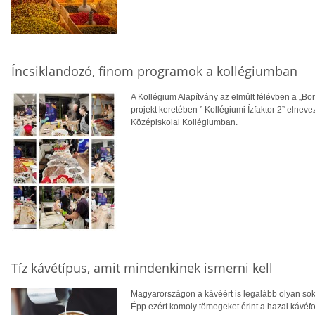
Íncsiklandozó, finom programok a kollégiumban
A Kollégium Alapítvány az elmúlt félévben a „B
projekt keretében ” Kollégiumi Ízfaktor 2” elne
Középiskolai Kollégiumban.
Tíz kávétípus, amit mindenkinek ismerni kell
Magyarországon a kávéért is legalább olyan soka
Épp ezért komoly tömegeket érint a hazai kávéfo