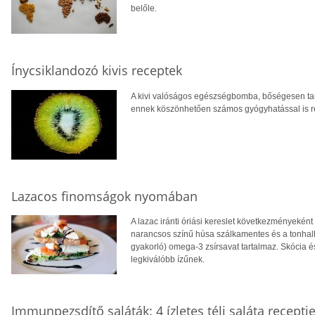
belőle.
Ínycsiklandozó kivis receptek
A kivi valóságos egészségbomba, bőségesen tart
ennek köszönhetően számos gyógyhatással is r
Lazacos finomságok nyomában
A lazac iránti óriási kereslet következményeké
narancsos színű húsa szálkamentes és a tonhal
gyakorló) omega-3 zsírsavat tartalmaz. Skócia és
legkiválóbb ízűnek.
Immunpezsdítő saláták: 4 ízletes téli saláta receptj