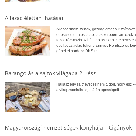
A lazac élettani hatásai
A lazac finom ízének, gazdag omega-3 zsírsavt
egészségtudatos életet élők körében, ám ezek a
lazac rózsaszín színét adó astaxantin elnevezés
gyulladást jelző fehérje szintjét. Rendszeres f
géneket hordozó DNS-re.
Barangolás a sajtok világába 2. rész
Hallasz egy sajtnevet és nem tudod, hogy eszik
a világ zseniális sajt-különlegességeit.
Magyarországi nemzetiségek konyhája – Cigányok