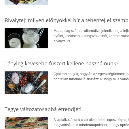
Bivalytej: milyen előnyökkel bír a tehéntejjel szem
Manapság számos alternatíva jelenik meg a tejf
nyúlni, kitekinteni a megszokottból, keresni vala
bivalytej is.
Tényleg kevesebb fűszert kellene használnunk?
Gyakran halljuk, hogy árt az egészségünknek, ha
pontatlan információ, tisztázzuk, hogy mi a valós
Tegye változatosabbá étrendjét!
A táplálkozásunk csak akkor lehet egészséges, 
megvalósítani a mindennapokban, de egy aprócsk