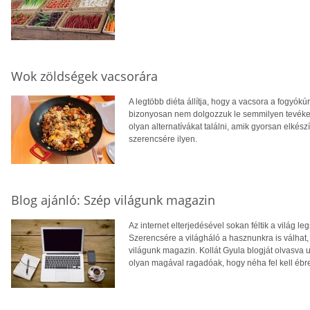
Wok zöldségek vacsorára
A legtöbb diéta állítja, hogy a vacsora a fogyókú
bizonyosan nem dolgozzuk le semmilyen tevéken
olyan alternatívákat találni, amik gyorsan elkész
szerencsére ilyen.
Blog ajánló: Szép világunk magazin
Az internet elterjedésével sokan féltik a világ leg
Szerencsére a világháló a hasznunkra is válhat, 
világunk magazin. Kollát Gyula blogját olvasva u
olyan magával ragadóak, hogy néha fel kell éb