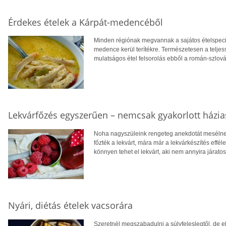
Érdekes ételek a Kárpát-medencéből
Minden régiónak megvannak a sajátos ételspecial
medence kerül terítékre. Természetesen a teljes
mulatságos étel felsorolás ebből a román-szlov
Lekvárfőzés egyszerűen – nemcsak gyakorlott házi
Noha nagyszüleink rengeteg anekdotát mesélnek
főzték a lekvárt, mára már a lekvárkészítés effé
könnyen tehet el lekvárt, aki nem annyira járat
Nyári, diétás ételek vacsorára
Szeretnél megszabadulni a súlyfeleslegtől, de e