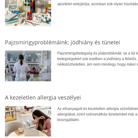
sportélet velejárója, azonban sok olyan húzódás
Pajzsmirigyproblémáink: jódhiány és tünetei
Pajzsmirigybetegség és jódproblémák: se a túl ke
betegségekért sok esetben a jódhiány a felelős
nélkülözhetetlen, ám nem mindegy, hogy mikor é
A kezeletlen allergia veszélyei
Az elhanyagolt és kezeletlen allergia szövődmén
allergiákat, ezért szénanáthás tüneteinket már
kivizsgáltatni.