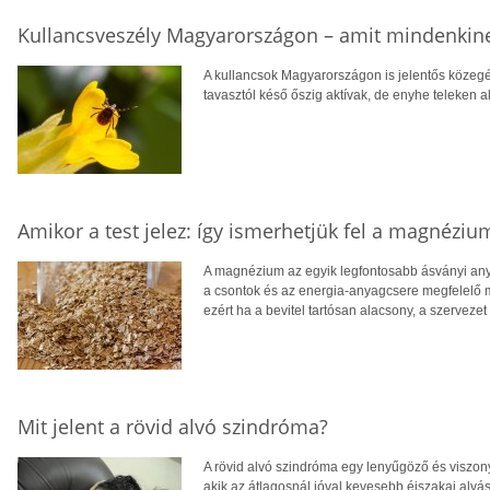
Kullancsveszély Magyarországon – amit mindenkine
A kullancsok Magyarországon is jelentős közeg
tavasztól késő őszig aktívak, de enyhe teleken 
Amikor a test jelez: így ismerhetjük fel a magnézium
A magnézium az egyik legfontosabb ásványi anya
a csontok és az energia-anyagcsere megfelelő 
ezért ha a bevitel tartósan alacsony, a szervezet
Mit jelent a rövid alvó szindróma?
A rövid alvó szindróma egy lenyűgöző és viszony
akik az átlagosnál jóval kevesebb éjszakai alvá