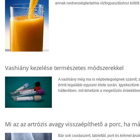
annak nedvességtartalma vízfogyasztáshoz kötött.
Vashiány kezelése természetes módszerekkel
A vashiány még ma is népbetegségnek számít, a
érinti legalább egyszer élete során. Igyekeztünk
hátterében, mit tehetünk a megelőzés érdekéb
Mi az az artrózis avagy visszaépíthető a porc, ha má
Bár sok csodaszert, tablettát, port és krémet áru