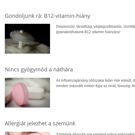
Gondoljunk rá: B12-vitamin-hiány
Depresszió, fáradtság, végtagzsibbadás, izomfá
gyanakodhatunk B12-vitamin hiányára!
Nincs gyógymód a náthára
Az influenzajárvány időszaka talán már elmúlt, 
minden második ember fújja az orrát, tüsszög, fe
Allergiát jelezhet a szemünk
Szemünk állapota sok mindent elárul egészségün