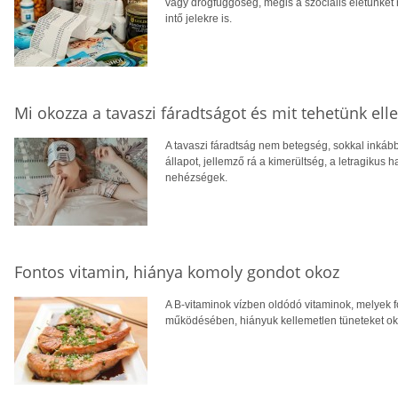
vagy drogfüggőség, mégis a szociális életünket n
intő jelekre is.
Mi okozza a tavaszi fáradtságot és mit tehetünk ell
A tavaszi fáradtság nem betegség, sokkal inkább 
állapot, jellemző rá a kimerültség, a letragikus h
nehézségek.
Fontos vitamin, hiánya komoly gondot okoz
A B-vitaminok vízben oldódó vitaminok, melyek f
működésében, hiányuk kellemetlen tüneteket ok