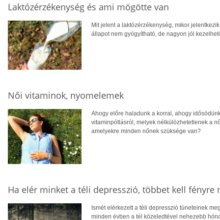
Laktózérzékenység és ami mögötte van
Mit jelent a laktózérzékenység, mikor jelentkezik
állapot nem gyógyítható, de nagyon jól kezelhet
Női vitaminok, nyomelemek
Ahogy előre haladunk a korral, ahogy idősödün
vitaminpótlásról, melyek nélkülözhetetlenek a n
amelyekre minden nőnek szüksége van?
Ha elér minket a téli depresszió, többet kell fényre
Ismét elérkezett a téli depresszió tüneteinek me
minden évben a tél közeledtével nehezebb hón