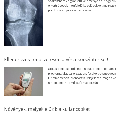
szakemberek egyöntetű véleménye az, hogy erre 
elkerülésével, megfelelő kezelésekkel, mozgásterá
porckopás gyorsaságát lassítani.
Ellenőrizzük rendszeresen a vércukorszintünket!
Sokak életét keseríti meg a cukorbetegség, ami
probléma Magyarországon. A cukorbetegséget me
tünetmentesen jelentkezik. Mit jelent a magas vé
ajánlott mérni. Erről szól mai cikkünk.
Növények, melyek elűzik a kullancsokat