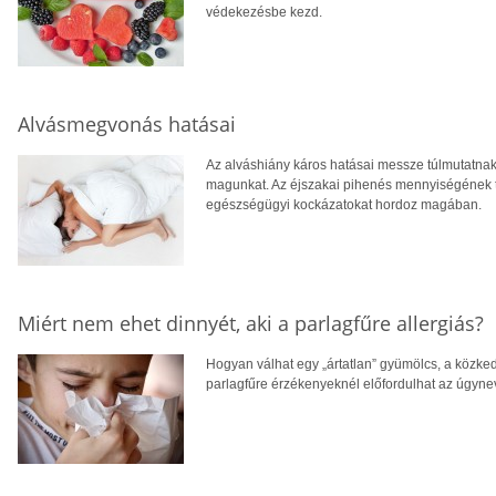
védekezésbe kezd.
Alvásmegvonás hatásai
Az alváshiány káros hatásai messze túlmutatna
magunkat. Az éjszakai pihenés mennyiségének
egészségügyi kockázatokat hordoz magában.
Miért nem ehet dinnyét, aki a parlagfűre allergiás?
Hogyan válhat egy „ártatlan” gyümölcs, a közke
parlagfűre érzékenyeknél előfordulhat az úgynev