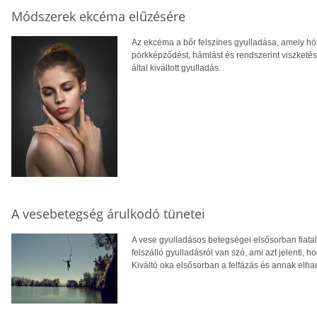
Módszerek ekcéma elűzésére
Az ekcéma a bőr felszínes gyulladása, amely hól
pörkképződést, hámlást és rendszerint viszketés
által kiváltott gyulladás.
A vesebetegség árulkodó tünetei
A vese gyulladásos betegségei elsősorban fiata
felszálló gyulladásról van szó, ami azt jelenti, h
Kiváltó oka elsősorban a felfázás és annak elh