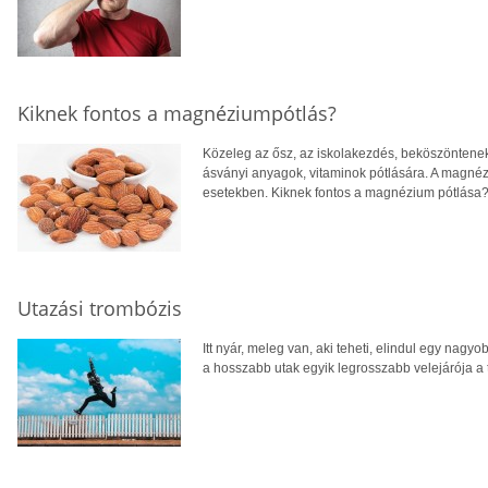
Kiknek fontos a magnéziumpótlás?
Közeleg az ősz, az iskolakezdés, beköszöntene
ásványi anyagok, vitaminok pótlására. A magnéz
esetekben. Kiknek fontos a magnézium pótlása
Utazási trombózis
Itt nyár, meleg van, aki teheti, elindul egy nag
a hosszabb utak egyik legrosszabb velejárója a