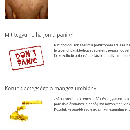
Mit tegyünk, ha jön a pánik?
Pszichológusok szerint a pánikroham átélése n
feltétlenül pánikbetegséget jelent, persze idővel
jól kezelhető betegségek közé tartozik, mind tüne
Korunk betegsége a mangéziumhiány
Zsíros, sós ételek, édes üdítők és fagylaltok, 
párosítva általános jelenség ma hazánkban. Az 
Közülük kevesebb szó esik a magnéziumhiányró