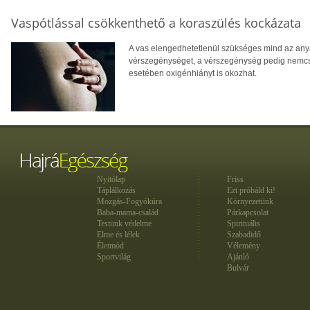
Vaspótlással csökkenthető a koraszülés kockázata
A vas elengedhetetlenül szükséges mind az any
vérszegénységet, a vérszegénység pedig nemcs
esetében oxigénhiányt is okozhat.
Nyitólap
Friss
Táplálkozás
Ezt próbáld ki!
Mozgás-Fogyókúra
Környezetünk
Baba-mama-család
Párkapcsolat
Testünk védelme
Spirituális
Elme és lélek
Szabadidő
Életmód
Vélemény
Sportvilág
Ajánló
Bulvár