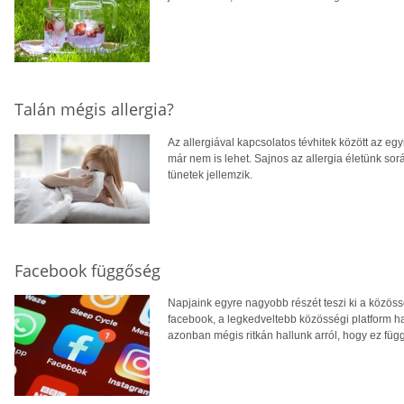
Talán mégis allergia?
Az allergiával kapcsolatos tévhitek között az eg
már nem is lehet. Sajnos az allergia életünk sorá
tünetek jellemzik.
Facebook függőség
Napjaink egyre nagyobb részét teszi ki a közössé
facebook, a legkedveltebb közösségi platform ha
azonban mégis ritkán hallunk arról, hogy ez füg