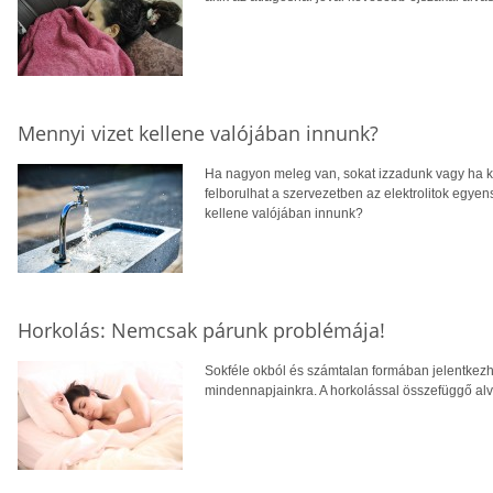
Mennyi vizet kellene valójában innunk?
Ha nagyon meleg van, sokat izzadunk vagy ha k
felborulhat a szervezetben az elektrolitok egyen
kellene valójában innunk?
Horkolás: Nemcsak párunk problémája!
Sokféle okból és számtalan formában jelentkezh
mindennapjainkra. A horkolással összefüggő alvás