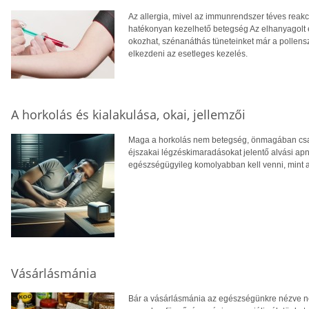
Az allergia, mivel az immunrendszer téves reakci
hatékonyan kezelhető betegség Az elhanyagolt 
okozhat, szénanáthás tüneteinket már a pollens
elkezdeni az esetleges kezelés.
A horkolás és kialakulása, okai, jellemzői
Maga a horkolás nem betegség, önmagában csak
éjszakai légzéskimaradásokat jelentő alvási apn
egészségügyileg komolyabban kell venni, mint a
Vásárlásmánia
Bár a vásárlásmánia az egészségünkre nézve ne