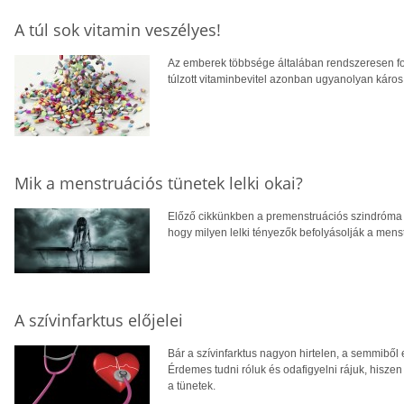
A túl sok vitamin veszélyes!
Az emberek többsége általában rendszeresen fo
túlzott vitaminbevitel azonban ugyanolyan káros 
Mik a menstruációs tünetek lelki okai?
Előző cikkünkben a premenstruációs szindróma b
hogy milyen lelki tényezők befolyásolják a menst
A szívinfarktus előjelei
Bár a szívinfarktus nagyon hirtelen, a semmiből 
Érdemes tudni róluk és odafigyelni rájuk, hiszen
a tünetek.