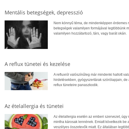
Mentális betegségek, depresszió
Nem könnyű téma, de mindenképpen érdemes róla
betegségek valamilyen formájával legtöbbünk már
valamilyen hozzátartozó, társ, vagy barát okán.
A reflux tünetei és kezelése
A refluxról valószínűleg már mindenki hallott 
hirdetésekben, gyógyszertárak szórólapjain, de a
reflux tüneteire panaszkodik.
Az ételallergia és tünetei
Az ételallergia esetén az emberi szervezet, úgy
mintha károsak lennének. Emiatt következik be 
veszélyes összetevők miatt. Ez általában legtöb