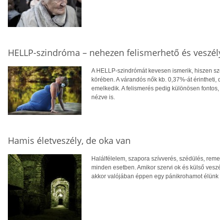
HELLP-szindróma – nehezen felismerhető és veszél
A HELLP-szindrómát kevesen ismerik, hiszen sz
körében. A várandós nők kb. 0,37%-át érintheti, 
emelkedik. A felismerés pedig különösen fontos,
nézve is.
Hamis életveszély, de oka van
Halálfélelem, szapora szívverés, szédülés, reme
minden esetben. Amikor szervi ok és külső veszé
akkor valójában éppen egy pánikrohamot élünk 