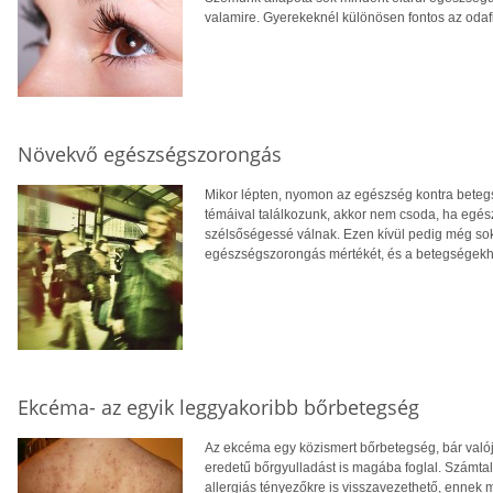
valamire. Gyerekeknél különösen fontos az odaf
Növekvő egészségszorongás
Mikor lépten, nyomon az egészség kontra beteg
témáival találkozunk, akkor nem csoda, ha egé
szélsőségessé válnak. Ezen kívül pedig még so
egészségszorongás mértékét, és a betegségekh
Ekcéma- az egyik leggyakoribb bőrbetegség
Az ekcéma egy közismert bőrbetegség, bár valój
eredetű bőrgyulladást is magába foglal. Számtala
allergiás tényezőkre is visszavezethető, ennek m