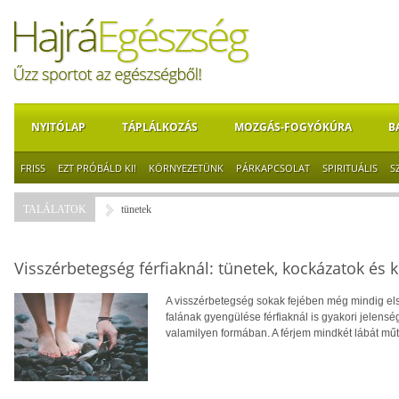
NYITÓLAP
TÁPLÁLKOZÁS
MOZGÁS-FOGYÓKÚRA
B
FRISS
EZT PRÓBÁLD KI!
KÖRNYEZETÜNK
PÁRKAPCSOLAT
SPIRITUÁLIS
S
TALÁLATOK
tünetek
Visszérbetegség férfiaknál: tünetek, kockázatok és 
A visszérbetegség sokak fejében még mindig els
falának gyengülése férfiaknál is gyakori jelenség
valamilyen formában. A férjem mindkét lábát mű