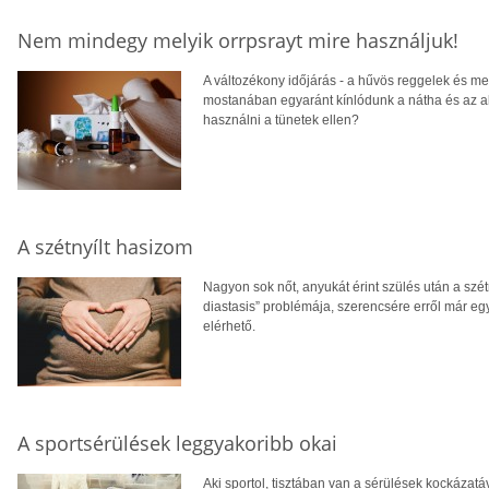
Nem mindegy melyik orrpsrayt mire használjuk!
A változékony időjárás - a hűvös reggelek és m
mostanában egyaránt kínlódunk a nátha és az al
használni a tünetek ellen?
A szétnyílt hasizom
Nagyon sok nőt, anyukát érint szülés után a szétn
diastasis” problémája, szerencsére erről már egy
elérhető.
A sportsérülések leggyakoribb okai
Aki sportol, tisztában van a sérülések kockázatáv