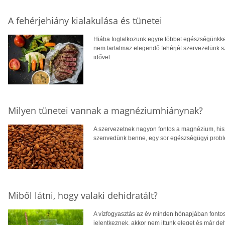
A fehérjehiány kialakulása és tünetei
Hiába foglalkozunk egyre többet egészségünkkel
nem tartalmaz elegendő fehérjét szervezetünk s
idővel.
Milyen tünetei vannak a magnéziumhiánynak?
A szervezetnek nagyon fontos a magnézium, hisze
szenvedünk benne, egy sor egészségügyi prob
Miből látni, hogy valaki dehidratált?
A vízfogyasztás az év minden hónapjában fonto
jelentkeznek, akkor nem ittunk eleget és már de