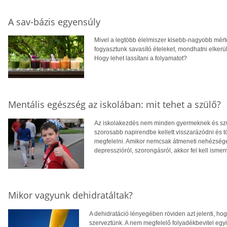
A sav-bázis egyensúly
Mivel a legtöbb élelmiszer kisebb-nagyobb mért
fogyasztunk savasító ételeket, mondhatni elker
Hogy lehet lassítani a folyamatot?
Mentális egészség az iskolában: mit tehet a szülő?
Az iskolakezdés nem minden gyermeknek és szül
szorosabb napirendbe kellett visszarázódni és t
megfelelni. Amikor nemcsak átmeneti nehézség
depresszióról, szorongásról, akkor fel kell ismer
Mikor vagyunk dehidratáltak?
A dehidratáció lényegében röviden azt jelenti, hog
szerveztünk. A nem megfelelő folyadékbevitel egy