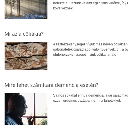
hetekre elutazunk valami egzotikus vidékre, így
következnek.
Mi az a cöliákia?
A lisztérzékenységet hívjuk más néven cöliákiána
gabonafélék családjából való növények, pl.: a b
gluténérzékenységet hívjuk cölikáliának.
Mire lehet számítani demencia esetén?
Sajnos sokakat érint a demencia, akár saját mag
ezzel, érdemes tisztában lenni a tünetekkel.