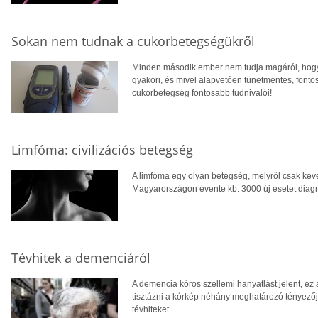
Sokan nem tudnak a cukorbetegségükről
Minden második ember nem tudja magáról, hogy
gyakori, és mivel alapvetően tünetmentes, fontos
cukorbetegség fontosabb tudnivalói!
Limfóma: civilizációs betegség
A limfóma egy olyan betegség, melyről csak ke
Magyarországon évente kb. 3000 új esetet diagn
Tévhitek a demenciáról
A demencia kóros szellemi hanyatlást jelent, ez 
tisztázni a kórkép néhány meghatározó tényezőjé
tévhiteket.