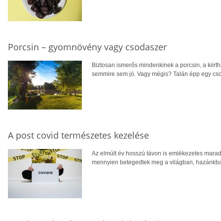
Porcsin – gyomnövény vagy csodaszer
Biztosan ismerős mindenkinek a porcsin, a kiirth
semmire sem jó. Vagy mégis? Talán épp egy cs
A post covid természetes kezelése
Az elmúlt év hosszú távon is emlékezetes mar
mennyien betegedtek meg a világban, hazánkban