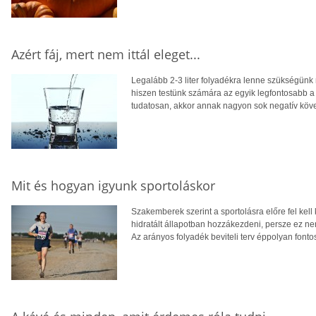
Azért fáj, mert nem ittál eleget...
Legalább 2-3 liter folyadékra lenne szükségünk 
hiszen testünk számára az egyik legfontosabb a 
tudatosan, akkor annak nagyon sok negatív köv
Mit és hogyan igyunk sportoláskor
Szakemberek szerint a sportolásra előre fel kel
hidratált állapotban hozzákezdeni, persze ez ne
Az arányos folyadék beviteli terv éppolyan fontos