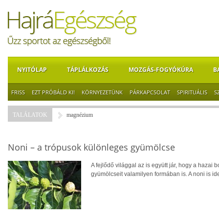
NYITÓLAP
TÁPLÁLKOZÁS
MOZGÁS-FOGYÓKÚRA
B
FRISS
EZT PRÓBÁLD KI!
KÖRNYEZETÜNK
PÁRKAPCSOLAT
SPIRITUÁLIS
S
TALÁLATOK
magnézium
Noni – a trópusok különleges gyümölcse
A fejlődő világgal az is együtt jár, hogy a hazai 
gyümölcseit valamilyen formában is. A noni is ide