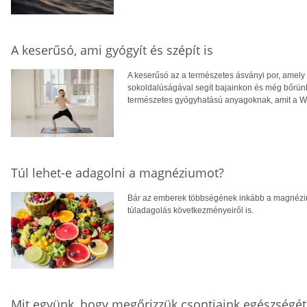
A keserűsó, ami gyógyít és szépít is
A keserűsó az a természetes ásványi por, amely 
sokoldalúságával segít bajainkon és még bőrünk
természetes gyógyhatású anyagoknak, amit a WH
Túl lehet-e adagolni a magnéziumot?
Bár az emberek többségének inkább a magnéziumh
túladagolás következményeiről is.
Mit együnk, hogy megőrizzük csontjaink egészségét