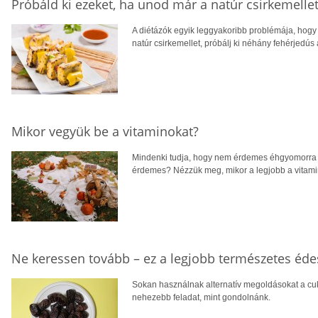
Próbáld ki ezeket, ha unod már a natúr csirkemelle
A diétázók egyik leggyakoribb problémája, hogy
natúr csirkemellet, próbálj ki néhány fehérjedús a
Mikor vegyük be a vitaminokat?
Mindenki tudja, hogy nem érdemes éhgyomorra b
érdemes? Nézzük meg, mikor a legjobb a vitami
Ne keressen tovább – ez a legjobb természetes éde
Sokan használnak alternatív megoldásokat a cuko
nehezebb feladat, mint gondolnánk.