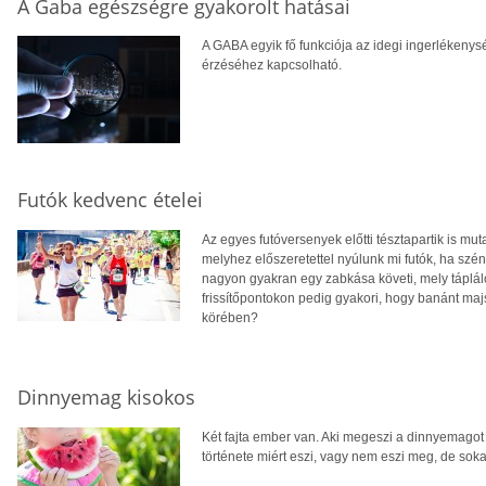
A Gaba egészségre gyakorolt hatásai
A GABA egyik fő funkciója az idegi ingerlékeny
érzéséhez kapcsolható.
Futók kedvenc ételei
Az egyes futóversenyek előtti tésztapartik is muta
melyhez előszeretettel nyúlunk mi futók, ha szénh
nagyon gyakran egy zabkása követi, mely tápláló
frissítőpontokon pedig gyakori, hogy banánt majs
körében?
Dinnyemag kisokos
Két fajta ember van. Aki megeszi a dinnyemago
története miért eszi, vagy nem eszi meg, de sok