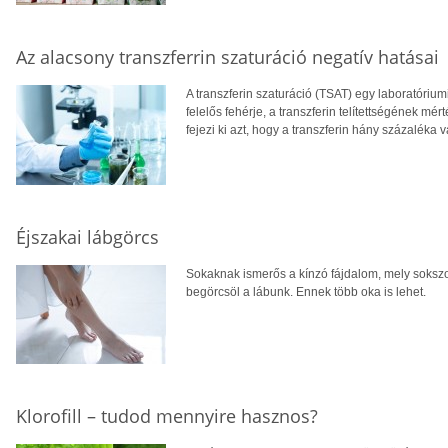
Az alacsony transzferrin szaturáció negatív hatásai
A transzferin szaturáció (TSAT) egy laboratóriumi
felelős fehérje, a transzferin telítettségének mér
fejezi ki azt, hogy a transzferin hány százaléka 
Éjszakai lábgörcs
Sokaknak ismerős a kínzó fájdalom, mely sokszor
begörcsöl a lábunk. Ennek több oka is lehet.
Klorofill – tudod mennyire hasznos?