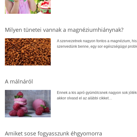
Milyen tünetei vannak a magnéziumhiánynak?
A szervezetnek nagyon fontos a magnézium, hisze
szenvedünk benne, egy sor egészségügyi prob
A málnáról
Ennek a kis apró gyümölcsnek nagyon sok jótéko
akkor olvasd el az alábbi cikket…
Amiket sose fogyasszunk éhgyomorra