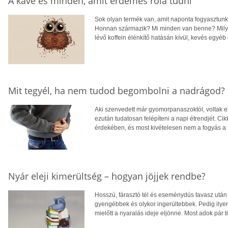
A kávé és minden, amit érdemes róla tudni
Sok olyan termék van, amit naponta fogyasztunk
Honnan származik? Mi minden van benne? Milyen
lévő koffein élénkítő hatásán kívül, kevés egyéb 
Mit tegyél, ha nem tudod begombolni a nadrágod?
Aki szenvedett már gyomorpanaszoktól, voltak
ezután tudatosan felépíteni a napi étrendjét. Ci
érdekében, és most kivételesen nem a fogyás a
Nyár eleji kimerültség – hogyan jöjjek rendbe?
Hosszú, fárasztó tél és eseménydús tavasz után 
gyengébbek és olykor ingerültebbek. Pedig ilyen
mielőtt a nyaralás ideje eljönne. Most adok pár t