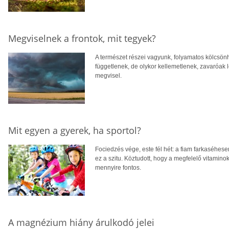
Megviselnek a frontok, mit tegyek?
A természet részei vagyunk, folyamatos kölcsön
függetlenek, de olykor kellemetlenek, zavaróak le
megvisel.
Mit egyen a gyerek, ha sportol?
Fociedzés vége, este fél hét: a fiam farkaséhes
ez a szitu. Köztudott, hogy a megfelelő vitamin
mennyire fontos.
A magnézium hiány árulkodó jelei