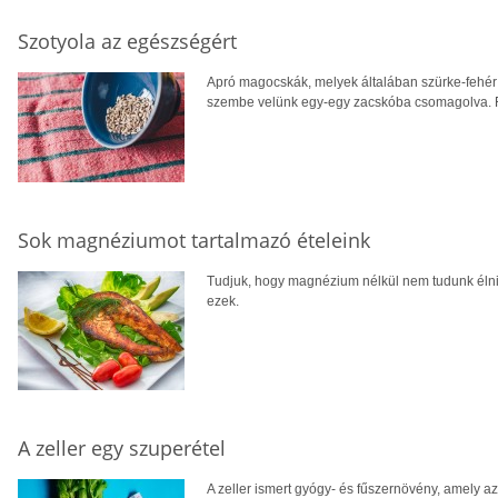
Szotyola az egészségért
Apró magocskák, melyek általában szürke-fehér 
szembe velünk egy-egy zacskóba csomagolva. 
Sok magnéziumot tartalmazó ételeink
Tudjuk, hogy magnézium nélkül nem tudunk élni, 
ezek.
A zeller egy szuperétel
A zeller ismert gyógy- és fűszernövény, amely az