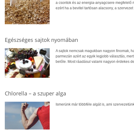
a csontok és az energia-anyagcsere megfelelő 
ezért ha a bevitel tartósan alacsony, a szervezet
Egészséges sajtok nyomában
A sajtok nemcsak magukban nagyon finomak, han
parmezán azért az egyik legjobb választás, mert
belőle. Most ráadásul valami nagyon érdekes derü
Chlorella – a szuper alga
Ismerünk már többféle algát is, ami szervezetünkre