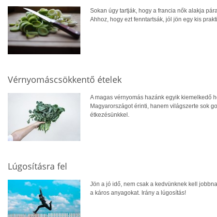
Sokan úgy tartják, hogy a francia nők alakja párat
Ahhoz, hogy ezt fenntartsák, jól jön egy kis prakt
Vérnyomáscsökkentő ételek
A magas vérnyomás hazánk egyik kiemelkedő he
Magyarországot érinti, hanem világszerte sok g
étkezésünkkel.
Lúgosításra fel
Jön a jó idő, nem csak a kedvünknek kell jobbna
a káros anyagokat. Irány a lúgosítás!