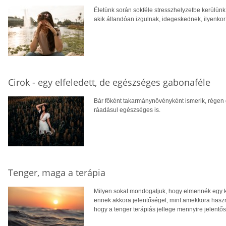
Életünk során sokféle stresszhelyzetbe kerülünk
akik állandóan izgulnak, idegeskednek, ilyenkor
Cirok - egy elfeledett, de egészséges gabonaféle
Bár főként takarmánynövényként ismerik, régen g
ráadásul egészséges is.
Tenger, maga a terápia
Milyen sokat mondogatjuk, hogy elmennék egy kis
ennek akkora jelentőséget, mint amekkora hasz
hogy a tenger terápiás jellege mennyire jelentős