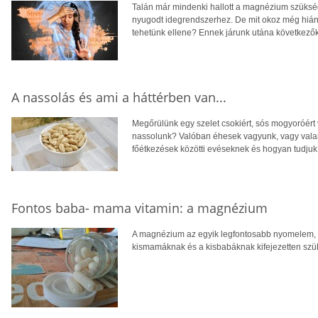
Talán már mindenki hallott a magnézium szüks
nyugodt idegrendszerhez. De mit okoz még hián
tehetünk ellene? Ennek járunk utána következő
A nassolás és ami a háttérben van...
Megőrülünk egy szelet csokiért, sós mogyoróért 
nassolunk? Valóban éhesek vagyunk, vagy valam
főétkezések közötti evéseknek és hogyan tudjuk 
Fontos baba- mama vitamin: a magnézium
A magnézium az egyik legfontosabb nyomelem, n
kismamáknak és a kisbabáknak kifejezetten szü