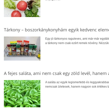
Tárkony – boszorkánykonyhám egyik kedvenc elem
Egy jó tárkonyos raguleves, ami már-már egytál
a tárkony nem csak ezért remek növény. Nézzük, 
A fejes saláta, ami nem csak egy zöld levél, hanem
A saláta az egyik legismertebb és leggyakrabban 
nemcsak ízletesek, hanem nagyon sok értékes t