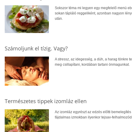
Sokszor téma mi legyen egy megfelelő menü ebé
sokan tápláló reggeliként, azonban nagyon lény
után.
Számoljunk el tízig. Vagy?
A stressz, az idegesség, a düh, a harag tönkre t
meg csillapítani, kordában tartani önmagunkat.
Természetes tippek izomláz ellen
Az izomláz egyrészt az edzés előtti bemelegítés
fájdalmas izmokban ilyenkor tejsav-felhalmozódá