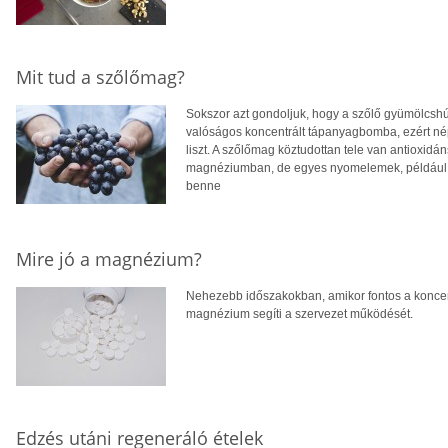
Mit tud a szőlőmag?
Sokszor azt gondoljuk, hogy a szőlő gyümölcshú
valóságos koncentrált tápanyagbomba, ezért néps
liszt. A szőlőmag köztudottan tele van antioxid
magnéziumban, de egyes nyomelemek, például a 
benne
Mire jó a magnézium?
Nehezebb időszakokban, amikor fontos a koncent
magnézium segíti a szervezet működését.
Edzés utáni regeneráló ételek