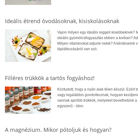
Ideális étrend óvodásoknak, kisiskolásoknak
Vajon milyen egy ideális reggeli kisebbeknek? 
ideális gyümölcsfogyasztás ebben a korban? Adju
Milyen vitaminokat adjunk nekik? A kérdéseink 
táplálkozásáról van szó.
Filléres trükkök a tartós fogyáshoz!
Köztudott, hogy a nyári alak télen készül. Ezér
vagy legalábbis gondolkoznak, hogyan kezdjene
vannak apróbb trükkök, melyeket bevethetünk a 
egyszerű - úton.
A magnézium. Mikor pótoljuk és hogyan?