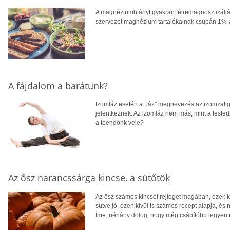
A magnéziumhiányt gyakran félrediagnosztizálj
szervezet magnézium tartalékainak csupán 1%-a
A fájdalom a barátunk?
Izomláz esetén a „láz” megnevezés az izomzat g
jelentkeznek. Az izomláz nem más, mint a teste
a teendőnk vele?
Az ősz narancssárga kincse, a sütőtök
Az ősz számos kincset rejteget magában, ezek 
sütve jó, ezen kívül is számos recept alapja, és
Íme, néhány dolog, hogy még csábítóbb legyen e