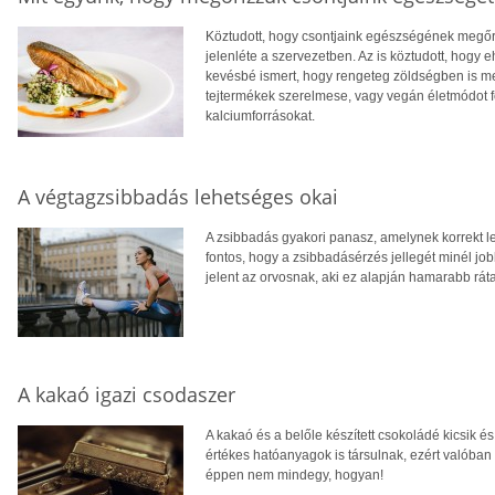
Köztudott, hogy csontjaink egészségének megő
jelenléte a szervezetben. Az is köztudott, hogy 
kevésbé ismert, hogy rengeteg zöldségben is me
tejtermékek szerelmese, vagy vegán életmódot f
kalciumforrásokat.
A végtagzsibbadás lehetséges okai
A zsibbadás gyakori panasz, amelynek korrekt 
fontos, hogy a zsibbadásérzés jellegét minél jobb
jelent az orvosnak, aki ez alapján hamarabb rátal
A kakaó igazi csodaszer
A kakaó és a belőle készített csokoládé kicsik
értékes hatóanyagok is társulnak, ezért valóba
éppen nem mindegy, hogyan!