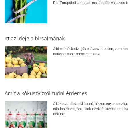
Dél-Európából terjedt el, ma többféle változata i
Itt az ideje a birsalmának
A birsalmát kedveljük eltéveszthetetlen, zamatos
hatással van szervezetünkre?
Amit a kókuszvízről tudni érdemes
A kókuszt mindenki ismeri, hiszen egyes ország
minden részét, ám a kókuszvízről kevesebbet hall
nekünk.