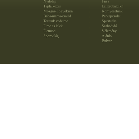
Nyitólap
Friss
Táplálkozás
Ezt próbáld ki!
Mozgás-Fogyókúra
Környezetünk
Baba-mama-család
Párkapcsolat
Testünk védelme
Spirituális
Elme és lélek
Szabadidő
Életmód
Vélemény
Sportvilág
Ajánló
Bulvár