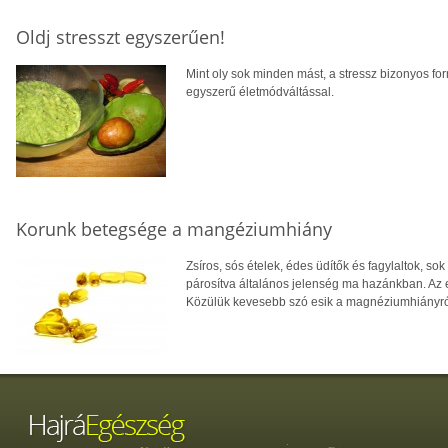
Oldj stresszt egyszerűen!
Mint oly sok minden mást, a stressz bizonyos fo
egyszerű életmódváltással.
Korunk betegsége a mangéziumhiány
Zsíros, sós ételek, édes üdítők és fagylaltok, 
párosítva általános jelenség ma hazánkban. Az 
Közülük kevesebb szó esik a magnéziumhiányró