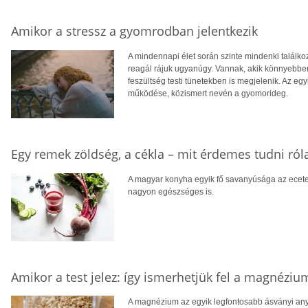
Amikor a stressz a gyomrodban jelentkezik
A mindennapi élet során szinte mindenki találk
reagál rájuk ugyanúgy. Vannak, akik könnyebben
feszültség testi tünetekben is megjelenik. Az eg
működése, közismert nevén a gyomorideg.
Egy remek zöldség, a cékla – mit érdemes tudni ról
A magyar konyha egyik fő savanyúsága az ecetes
nagyon egészséges is.
Amikor a test jelez: így ismerhetjük fel a magnézium
A magnézium az egyik legfontosabb ásványi anya