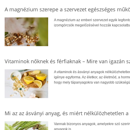
A magnézium szerepe a szervezet egészséges műk
A magnézium az emberi szervezet egyik legfont
izomgörcsök megelőzésével hozzák kapcsolatba, v
Vitaminok nőknek és férfiaknak – Mire van igazán 
A vitaminok és ásványi anyagok nélkülözhetet
igénye egyforma. Az életkor, az életmód, a horm
hogy mely tápanyagokra van nagyobb szükségü
Mi az az ásványi anyag, és miért nélkülözhetetlen 
Vannak bizonyos anyagok, amelyekre szó szerin
anyagok is.