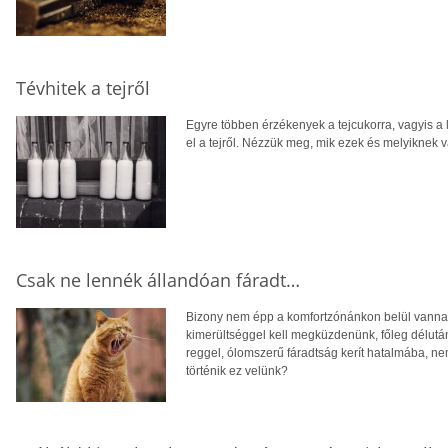
Tévhitek a tejről
Egyre többen érzékenyek a tejcukorra, vagyis a 
el a tejről. Nézzük meg, mik ezek és melyiknek 
Csak ne lennék állandóan fáradt…
Bizony nem épp a komfortzónánkon belül vanna
kimerültséggel kell megküzdenünk, főleg délutá
reggel, ólomszerű fáradtság kerít hatalmába, n
történik ez velünk?