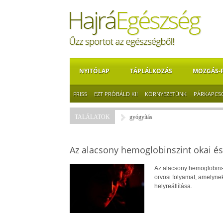
NYITÓLAP
TÁPLÁLKOZÁS
MOZGÁS-
FRISS
EZT PRÓBÁLD KI!
KÖRNYEZETÜNK
PÁRKAPCS
TALÁLATOK
gyógyítás
Az alacsony hemoglobinszint okai és
Az alacsony hemoglobins
orvosi folyamat, amelynek
helyreállítása.