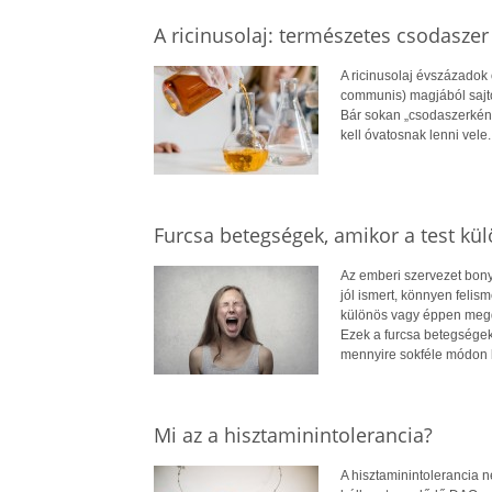
A ricinusolaj: természetes csodaszer 
A ricinusolaj évszázadok 
communis) magjából sajto
Bár sokan „csodaszerként
kell óvatosnak lenni vele.
Furcsa betegségek, amikor a test kü
Az emberi szervezet bony
jól ismert, könnyen felis
különös vagy éppen megdö
Ezek a furcsa betegségek
mennyire sokféle módon 
Mi az a hisztaminintolerancia?
A hisztaminintolerancia 