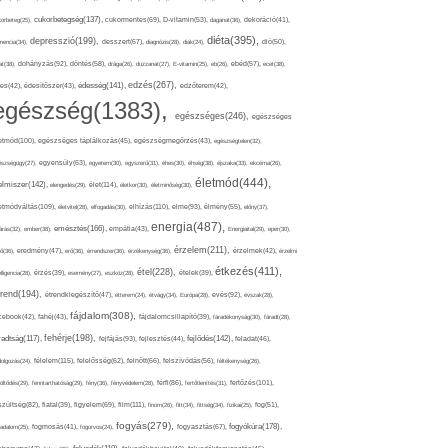
cukorbetegség(137),
orbeteg(25),
cukormentes(69),
D-vitamin(53),
daganat(36),
dekoráció(41),
diéta(395),
depresszió(199),
mencia(34),
desszert(67),
diagnózis(28),
diák(24),
dió(50),
dohányzás(92),
at(38),
döntés(58),
drága(26),
duzzanat(27),
E-vitamin(25),
eb(26),
ebéd(57),
ecet(38),
edzés(267),
édesség(141),
es(42),
édesítőszer(43),
edzőterem(42),
egészség(1383),
egészséges(246),
egészséges
etmód(100),
egészséges táplálkozás(45),
egészségmegőrzés(43),
egészségtelen(32),
észségügy(27),
egyensúly(63),
egyetem(30),
egyszerű(31),
éhes(30),
éhség(38),
éjszaka(33),
ekcéma(26),
életmód(444),
elmiszer(142),
élet(114),
elengedés(29),
életkor(30),
életminőség(30),
etmódváltás(109),
elhízás(110),
elme(93),
életvitel(28),
elfogadás(30),
élmény(55),
előny(37),
energia(487),
emésztés(166),
árás(32),
ember(38),
empátia(43),
Energiaital(29),
eper(30),
érzelem(211),
ő(36),
eredmény(47),
erő(36),
érrendszer(36),
érzékenység(36),
érzelmek(42),
érzelmi
étkezés(411),
étel(228),
elligencia(28),
érzés(39),
esemény(27),
eszköz(28),
ételek(39),
trend(194),
evés(92),
étrendkiegészítő(47),
étterem(24),
étvágy(34),
Európa(28),
évszak(28),
fájdalom(308),
cebook(42),
fahéj(43),
fájdalomcsillapító(39),
fáradékonyság(30),
fáradt(28),
fehérje(198),
radtság(117),
fejfájás(93),
fejlődés(142),
fejlesztés(44),
feladat(46),
félelem(115),
dolgozás(24),
felelősség(62),
felnőtt(66),
felszívódás(56),
féltékenység(26),
fertőzés(101),
töltődés(29),
fenntarthatóság(29),
fény(36),
fényvédelem(28),
férfi(86),
fertőtlenítés(31),
film(111),
szültség(82),
fiatal(39),
figyelem(69),
finom(26),
fitt(34),
fittség(34),
fizikai(25),
fog(51),
fogyás(279),
fogyókúra(178),
gadalom(25),
fogmosás(41),
fogorvos(24),
fogyasztás(67),