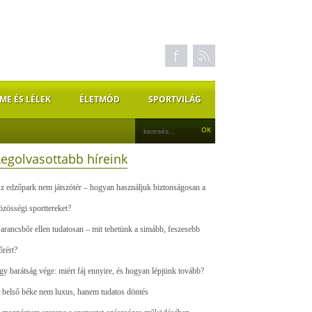
ME ÉS LÉLEK
ÉLETMÓD
SPORTVILÁG
Legolvasottabb híreink
z edzőpark nem játszótér – hogyan használjuk biztonságosan a
özösségi sporttereket?
arancsbőr ellen tudatosan – mit tehetünk a simább, feszesebb
őrért?
gy barátság vége: miért fáj ennyire, és hogyan lépjünk tovább?
 belső béke nem luxus, hanem tudatos döntés