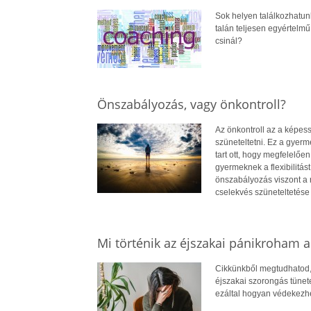
Sok helyen találkozhatun
talán teljesen egyértelmű
csinál?
Önszabályozás, vagy önkontroll?
Az önkontroll az a képes
szüneteltetni. Ez a gyerm
tart ott, hogy megfelelőe
gyermeknek a flexibilitás
önszabályozás viszont a 
cselekvés szüneteltetése 
Mi történik az éjszakai pánikroham a
Cikkünkből megtudhatod,
éjszakai szorongás tünete
ezáltal hogyan védekezhe