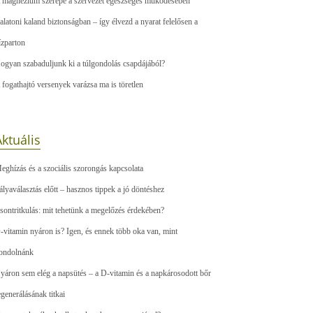
 magnézium szerepe a szervezet egészséges működésében
alatoni kaland biztonságban – így élvezd a nyarat felelősen a
ízparton
ogyan szabaduljunk ki a túlgondolás csapdájából?
 fogathajtó versenyek varázsa ma is töretlen
ktuális
eghízás és a szociális szorongás kapcsolata
ályaválasztás előtt – hasznos tippek a jó döntéshez
sontritkulás: mit tehetünk a megelőzés érdekében?
-vitamin nyáron is? Igen, és ennek több oka van, mint
ondolnánk
yáron sem elég a napsütés – a D-vitamin és a napkárosodott bőr
egenerálásának titkai