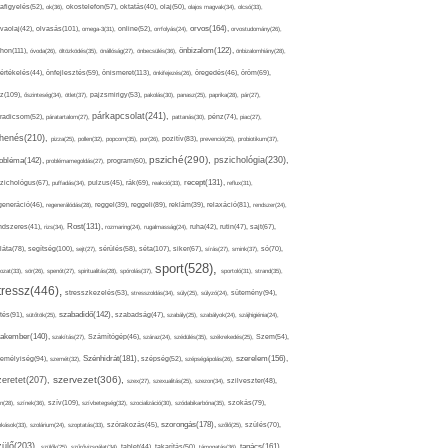
afigyelés(52),
ok(36),
okostelefon(57),
oktatás(40),
olaj(50),
olajos magvak(34),
olcsó(33),
olvasás(101),
orvos(164),
ívaolaj(42),
omega-3(31),
online(52),
orrfolyás(24),
orvostudomány(26),
thon(111),
önbizalom(122),
óvoda(26),
öltözködés(35),
önállóság(27),
önbecsülés(36),
önbizalomhiány(28),
önismeret(113),
értékelés(44),
önfejlesztés(59),
önkifejezés(26),
öregedés(46),
öröm(69),
z(109),
őszinteség(34),
ötlet(37),
pajzsmirigy(53),
pakolás(30),
panasz(25),
paprika(28),
pár(27),
párkapcsolat(241),
radicsom(52),
páratartalom(27),
pattanás(30),
pénz(74),
piac(27),
ihenés(210),
pizza(25),
pollen(32),
popcorn(35),
por(26),
pozitív(83),
prevenció(25),
probiotikum(37),
psziché(290),
pszichológia(230),
obléma(142),
problémamegoldás(27),
program(60),
recept(131),
zichológus(67),
puffadás(34),
pulzus(45),
rák(69),
reakció(33),
reflux(31),
generáció(46),
regenerálódás(28),
reggel(39),
reggeli(89),
reklám(39),
relaxáció(81),
rendszer(24),
Rost(131),
ndszeres(41),
rizs(34),
rozmaring(24),
rugalmasság(24),
ruha(42),
rutin(47),
sajt(67),
segítség(100),
séta(107),
láta(78),
sejt(27),
sérülés(58),
siker(67),
sírás(27),
smink(37),
só(70),
sport(528),
ozat(33),
sör(26),
spenót(27),
spiritualitás(28),
spórolás(37),
sportoló(31),
strand(35),
tressz(446),
sütemény(94),
stresszkezelés(53),
stresszoldás(34),
súly(25),
súlyzó(24),
szabadidő(142),
tés(91),
sütőtök(25),
szabadság(47),
szabály(25),
szabályok(24),
szájhigiénia(24),
akember(140),
szakítás(27),
Számítógép(46),
száraz(24),
szédülés(35),
székrekedés(25),
Szem(54),
Szénhidrát(181),
emélyiség(94),
szerelem(156),
szemét(32),
szépség(52),
szépségápolás(26),
szervezet(306),
zeretet(207),
szex(27),
szexualitás(25),
szezon(34),
szilveszter(48),
szív(109),
n(28),
színek(36),
szívbetegség(32),
szocializáció(30),
szódabikarbóna(35),
szokás(79),
szorongás(178),
okások(33),
szolárium(24),
szoptatás(33),
szórakozás(45),
szőlő(25),
szülés(70),
zülő(203),
tanács(161),
szülők(25),
szűrővizsgálat(34),
tablet(44),
takarítás(50),
támogatás(36),