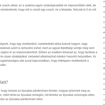
od
k coach-okkal, ez a szakma egyre szükségesebbé és népszerűbbé válik, de
ol
 mindenkinek, hogy mit is csinál egy coach, mi a feladata. Nézzük ki ő és mit
ot
ön
ős
pa
p
pr
ps
ségünk, hogy egy viselkedést, cselekedetet abba tudunk hagyni, vagy
ekeknek azért is nehezére eshet, mert az agyuk fejlettségi szintje még nem
re
n zajljon le az impulzuskontroll. Ebben az esetben kimarad az, hogy tanítsuk a
re
t és olyan stratégiákat, melyeket alkalmazhat máskor hasonló helyzetben. Az
sa
rugalmasságra utal azzal kapcsolatban, hogy miképpen viselkedünk a
sor
után.
s
sü
sz
latt?
sz
s
 hogy melyek az éjszakai pánikroham tünetei, hogyan jelennek meg az
i, miért lehet az éjszakai remegés, mit tehetsz az éjszakai szorongás ellen,
szí
tsz az éjszakai pánikroham ellen.
sz
s