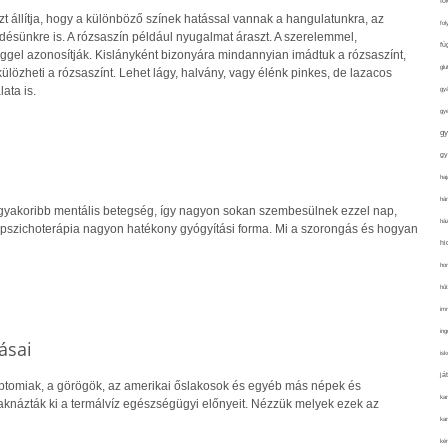
fo
zt állítja, hogy a különböző színek hatással vannak a hangulatunkra, az
fol
edésünkre is. A rózsaszín például nyugalmat áraszt. A szerelemmel,
fü
gel azonosítják. Kislányként bizonyára mindannyian imádtuk a rózsaszínt,
glu
külözheti a rózsaszínt. Lehet lágy, halvány, vagy élénk pinkes, de lazacos
ata is.
gy
gy
gy
gy
haj
hán
gyakoribb mentális betegség, így nagyon sokan szembesülnek ezzel nap,
ház
pszichoterápia nagyon hatékony gyógyítási forma. Mi a szorongás és hogyan
hi
ho
hűt
im
ing
ásai
isk
já
iptomiak, a görögök, az amerikai őslakosok és egyéb más népek és
ka
aknázták ki a termálvíz egészségügyi előnyeit. Nézzük melyek ezek az
kar
kér