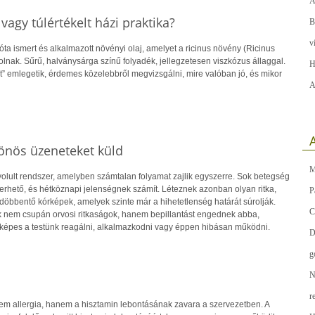
A
vagy túlértékelt házi praktika?
B
v
óta ismert és alkalmazott növényi olaj, amelyet a ricinus növény (Ricinus
lnak. Sűrű, halványsárga színű folyadék, jellegzetesen viszkózus állaggal.
H
” emlegetik, érdemes közelebbről megvizsgálni, mire valóban jó, és mikor
A
A
lönös üzeneteket küld
M
olult rendszer, amelyben számtalan folyamat zajlik egyszerre. Sok betegség
merhető, és hétköznapi jelenségnek számít. Léteznek azonban olyan ritka,
P
bbentő kórképek, amelyek szinte már a hihetetlenség határát súrolják.
C
 nem csupán orvosi ritkaságok, hanem bepillantást engednek abba,
képes a testünk reagálni, alkalmazkodni vagy éppen hibásan működni.
D
g
N
r
nem allergia, hanem a hisztamin lebontásának zavara a szervezetben. A