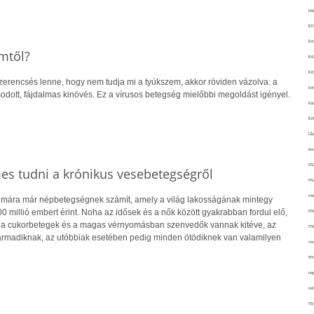
kié
ki
ko
mtől?
ko
ko
szerencsés lenne, hogy nem tudja mi a tyúkszem, akkor röviden vázolva: a
kör
odott, fájdalmas kinövés. Ez a vírusos betegség mielőbbi megoldást igényel.
köz
kr
lá
lev
ma
es tudni a krónikus vesebetegségről
ma
me
 mára már népbetegségnek számít, amely a világ lakosságának mintegy
0 millió embert érint. Noha az idősek és a nők között gyakrabban fordul elő,
me
a cukorbetegek és a magas vérnyomásban szenvedők vannak kitéve, az
mé
armadiknak, az utóbbiak esetében pedig minden ötödiknek van valamilyen
mo
mu
na
ne
ny