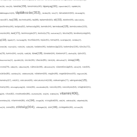
tápanyag(181),
tanulás(159),
ár(36),
tánc(26),
tanulmány(40),
tapasztalat(27),
táplálék(34),
táplálkozás(353),
lálékkiegészítő(25),
tárolás(29),
társ(27),
társadalom(50),
társaság(31),
tea(158),
tél(153),
vasz(87),
technika(46),
tej(88),
tejtermék(60),
telefon(49),
televízió(31),
terápia(92),
terhesség(96),
természet(129),
természetes(103),
ljesítmény(46),
termék(44),
test(171),
testmozgás(97),
rvezés(46),
testsúly(79),
testtartás(27),
tészta(39),
tevékenység(44),
pp(118),
tippek(27),
tisztaság(35),
tisztítás(44),
tojás(91),
torna(43),
torokfájás(32),
törődés(27),
tudatosság(115),
tudomány(106),
ténet(38),
trauma(31),
trükk(25),
tudás(30),
tudatos(46),
túlsúly(72),
tünet(139),
ra(78),
turmix(64),
túró(29),
tüdő(28),
tünetek(64),
türelem(47),
uborka(26),
újév(42),
ünnep(148),
ahasznosítás(37),
újszülött(26),
úszás(46),
Utazás(85),
Üdítő(26),
ülőmunka(27),
csora(79),
válás(24),
választás(29),
változás(48),
változatos(24),
várandósság(54),
város(24),
vas(64),
sárlás(85),
vashiány(31),
védekezés(28),
védelem(59),
vegán(48),
vegetáriánus(43),
vegyszer(28),
vércukorszint(108),
vérnyomás(125),
lemény(57),
vér(41),
vércukor(49),
vérkeringés(77),
rseny(46),
vérszegénység(34),
vese(46),
veszekedés(29),
veszély(45),
veszélyes(54),
világháló(41),
vitamin(406),
ág(34),
vírus(82),
viselkedés(86),
viszketés(30),
vita(34),
vitalitás(31),
víz(184),
aminhiány(33),
vitaminok(86),
vizsga(26),
vizsgálat(59),
zab(34),
zabkása(36),
zabpehely(36),
zöldség(304),
zsír(166),
ar(24),
zene(85),
zöldségek(32),
zsírégetés(46),
zsírsav(25)