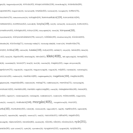
kikapcsolódás(106),
gés(25),
kiegyensúlyozott(26),
kihívás(43),
kimerültség(31),
kirándulás(84),
sgyerek(45),
kisgyermek(34),
kismama(38),
kitartás(50),
kockázat(34),
kocogás(24),
koffein(76),
kommunikáció(124),
koncentráció(94),
leszterin(76),
koleszterinszint(24),
kollagén(54),
konyha(149),
nditerem(51),
konfliktus(52),
kontroll(28),
kór(25),
kórház(29),
kórokozó(24),
kortizol(41),
könyv(106),
környezet(116),
zmetikum(40),
köhögés(40),
könyvajánló(24),
köret(30),
nyezetbarát(31),
környezetvédelem(78),
köröm(27),
kötődés(49),
következmény(33),
közérzet(43),
lekedés(26),
közösség(71),
közösségi média(27),
közösségi oldal(38),
kreatív(34),
kreativitás(79),
kritika(139),
kutatás(144),
kutya(100),
ém(62),
kultúra(36),
külföld(27),
kütyü(33),
lakás(65),
látás(34),
lélek(408),
z(42),
lazac(24),
légzés(49),
lehetőség(25),
lekvár(41),
lelki egészség(33),
levegő(42),
él(28),
Levendula(32),
leves(47),
lista(32),
liszt(36),
macska(33),
magány(42),
magas vérnyomás(28),
gnézium(70),
magvak(25),
magyar(25),
Magyarország(28),
magzat(25),
máj(60),
mandula(33),
marketing(31),
megelőzés(164),
sszázs(45),
medence(24),
meditáció(89),
megbetegedés(24),
megfázás(89),
glepetés(28),
megoldás(89),
melatonin(29),
meleg(74),
mellékhatás(24),
memória(72),
mennyiség(26),
nstruáció(50),
mentális(48),
mentális egészség(86),
menü(28),
méregtelenítés(48),
mese(40),
z(92),
migrén(27),
mindennapok(34),
minőség(33),
mobiltelefon(27),
modern(24),
módszer(68),
mogyoró(31),
mozgás(405),
motiváció(144),
sás(31),
mosoly(27),
mozgásforma(25),
mozi(42),
nka(182),
munkahely(92),
műtét(38),
művészet(29),
nagyszülő(27),
nap(35),
napfény(54),
napirend(35),
pozás(37),
napsütés(38),
naptej(32),
narancs(27),
nasi(31),
nassolás(41),
nátha(44),
negatív(50),
nyár(201),
nő(106),
növény(112),
hézség(36),
népszerű(42),
nevelés(83),
nevetés(30),
nők(42),
nyugalom(102),
aralás(90),
nyári szünet(27),
nyelv(26),
nyomelem(33),
nyugtató(29),
nyújtás(45),