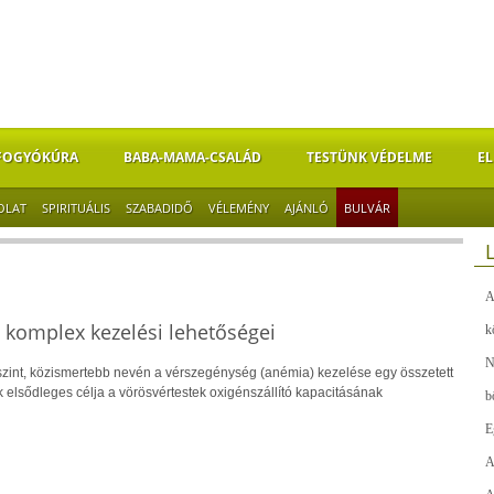
FOGYÓKÚRA
BABA-MAMA-CSALÁD
TESTÜNK VÉDELME
EL
OLAT
SPIRITUÁLIS
SZABADIDŐ
VÉLEMÉNY
AJÁNLÓ
BULVÁR
A
 komplex kezelési lehetőségei
k
N
zint, közismertebb nevén a vérszegénység (anémia) kezelése egy összetett
 elsődleges célja a vörösvértestek oxigénszállító kapacitásának
b
E
A