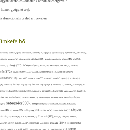
ogyan takarékoskodhatunk otthon az energiával?
 humor gyógyító ereje
iszfunkcionális család árnyékában
Címkefelhő
ajándék(95),
itamin(36),
adalékanyag(28),
adomány(26),
advent(40),
agy(80),
agyműködés(27),
akció(39),
alkohol(182),
ivitás(30),
alapanyag(30),
alkalmazás(28),
alkoholfogyasztás(36),
állapot(43),
állat(54),
allergia(122),
attartás(33),
állóképesség(42),
Alma(72),
almaecet(26),
aloe vera(33),
álom(34),
lvás(272),
alvászavar(66),
aminosav(33),
antibakteriális(42),
antibiotikum(47),
ntioxidáns(198),
anyagcsere(99),
anya(67),
anyuka(27),
apa(42),
ápolás(29),
applikáció(26),
ásványi anyag(111),
(29),
arcbőr(27),
ásványi anyagok(40),
asztma(47),
autó(46),
avokádó(36),
B-
tamin(41),
baba(82),
baktérium(89),
balaton(34),
baleset(51),
banán(53),
bántalmazás(24),
barát(48),
rátok(50),
barátság(58),
béke(29),
bélflóra(37),
bélrendszer(33),
bemelegítés(24),
beszélgetés(61),
betegség(550),
eg(34),
betegségek(39),
bevásárlás(28),
bicikli(25),
biológia(25),
bőr(221),
boldogság(125),
zalom(41),
biztonság(66),
bolt(31),
bor(36),
borogatás(28),
böjt(27),
C-vitamin(120),
rápolás(70),
brokkoli(29),
buli(24),
bűntudat(32),
cékla(28),
cél(57),
célok(30),
család(284),
aretta(38),
cikk(24),
Cink(24),
cipő(37),
citrom(61),
citromfű(26),
csecsemő(45),
cukor(194),
pés(26),
csoki(35),
csokoládé(71),
csomagolás(24),
csont(33),
csontritkulás(36),