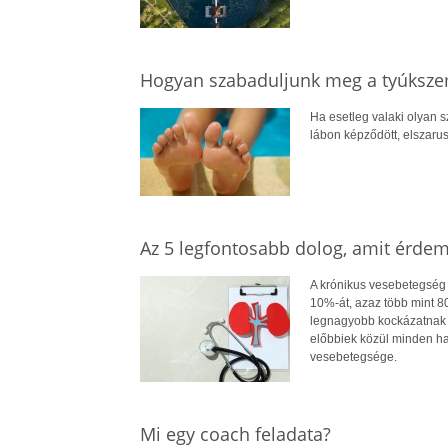
Hogyan szabaduljunk meg a tyúksze
Ha esetleg valaki olyan 
lábon képződött, elszarus
Az 5 legfontosabb dolog, amit érdem
A krónikus vesebetegség
10%-át, azaz több mint 80
legnagyobb kockázatnak 
előbbiek közül minden h
vesebetegsége.
Mi egy coach feladata?