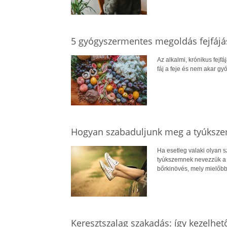
5 gyógyszermentes megoldás fejfájá
Az alkalmi, krónikus fejf
fáj a feje és nem akar gy
Hogyan szabaduljunk meg a tyúksze
Ha esetleg valaki olyan 
tyúkszemnek nevezzük a l
bőrkinövés, mely mielőbb
Keresztszalag szakadás: így kezelhet