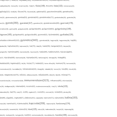
folyadék(119),
khagyma(47),
folsav(25),
folyadékbevitel(40),
folyadékfogyasztás(45),
főzés(149),
futás(132),
yadékpótlás(29),
fontos(25),
forralt bor(26),
Föld(27),
friss(44),
futóverseny(32),
ggőség(112),
fürdő(26),
fűszer(79),
fűszerek(28),
gabona(42),
gasztronómia(58),
genetika(45),
tén(32),
gluténmentes(34),
gomba(53),
gondolat(43),
gondolkodás(71),
gondoskodás(33),
gyakorlat(29),
gyerek(260),
gyermek(179),
gyerekek(117),
ász(31),
gyerekkor(32),
gyereknevelés(83),
gyógynövény(149),
ermekkor(36),
gyertya(28),
gyógyászat(36),
gyógyítás(69),
gyógymód(50),
ógyszer(165),
gyulladás(126),
gyógytea(40),
gyógyulás(85),
gyomor(62),
Gyömbér(66),
gyümölcs(340),
ulladáscsökkentő(102),
gyümölcslé(28),
hagyma(28),
hagyomány(36),
haj(85),
hangulat(112),
ápolás(36),
hajhullás(44),
hajmosás(24),
hal(70),
hála(25),
halál(39),
hányás(25),
yinger(25),
harmónia(69),
hasmenés(35),
hasznos(24),
hatás(84),
hatékony(52),
házasság(64),
i(27),
háziállat(48),
házimunka(28),
háztartás(43),
hétköznap(24),
hétvége(25),
hideg(80),
dratálás(69),
higiénia(52),
hit(26),
hízás(77),
hobbi(62),
home office(26),
hormon(79),
hormonok(25),
rmonrendszer(24),
hozzáállás(31),
hőmérséklet(44),
hőség(36),
hulladék(33),
humor(24),
hús(86),
húsvét(36),
idő(111),
ő(30),
idegrendszer(75),
időbeosztás(32),
időjárás(69),
idős(24),
illat(30),
illóolaj(77),
immunrendszer(315),
munerősítés(30),
immunerősítő(36),
influenza(45),
információ(33),
iskola(123),
er(29),
intelligencia(28),
internet(64),
inzulin(42),
inzulinrezisztencia(35),
írás(27),
olakezdés(25),
ital(75),
ivás(27),
íz(39),
izgalom(27),
izom(91),
izomzat(24),
ízület(54),
járvány(35),
kalória(193),
ték(89),
jóga(56),
Joghurt(67),
jótékony(41),
kaland(28),
kalcium(71),
kálium(50),
kapcsolat(209),
karácsony(174),
masz(30),
kamilla(41),
Kánikula(59),
káposzta(24),
kávé(125),
ácsonyfa(25),
karantén(34),
káros(53),
keksz(29),
kellemetlen(29),
kenyér(32),
képesség(28),
kezelés(166),
dés(31),
kerékpár(25),
keringés(26),
kert(52),
kertészkedés(26),
készülődés(24),
kézmosás(28),