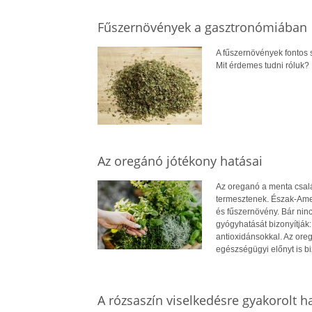
Fűszernövények a gasztronómiában
A fűszernövények fontos 
Mit érdemes tudni róluk?
Az oregánó jótékony hatásai
Az oreganó a menta csalá
termesztenek. Észak-Ame
és fűszernövény. Bár nin
gyógyhatását bizonyítják:
antioxidánsokkal. Az ore
egészségügyi előnyt is bi
A rózsaszín viselkedésre gyakorolt h