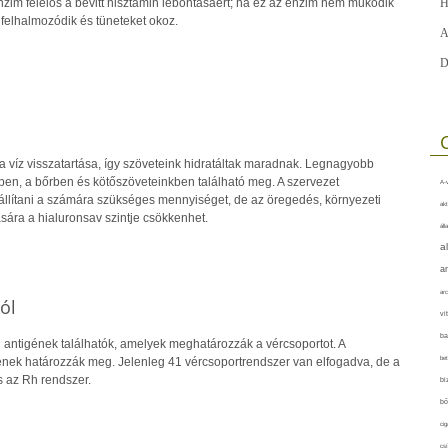
im felelős a bevitt hisztamin lebontásáért; ha ez az enzim nem működik
H
 felhalmozódik és tüneteket okoz.
A
D
 a víz visszatartása, így szöveteink hidratáltak maradnak. Legnagyobb
n, a bőrben és kötőszöveteinkben található meg. A szervezet
A-v
llítani a számára szükséges mennyiséget, de az öregedés, környezeti
akt
sára a hialuronsav szintje csökkenhet.
áll
a
a
arc
ól
vi
ba
n antigének találhatók, amelyek meghatározzák a vércsoportot. A
bet
gének határozzák meg. Jelenleg 41 vércsoportrendszer van elfogadva, de a
 az Rh rendszer.
bi
bő
cig
csí