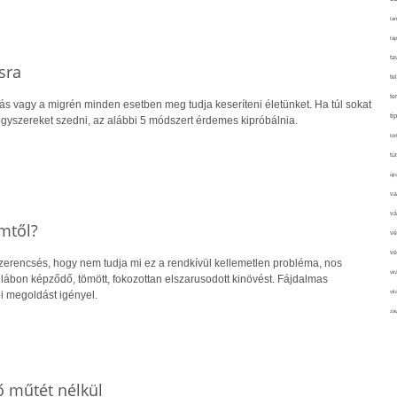
tan
táp
ta
sra
te
te
ájás vagy a migrén minden esetben meg tudja keseríteni életünket. Ha túl sokat
ti
ógyszereket szedni, az alábbi 5 módszert érdemes kipróbálnia.
tör
tú
újr
va
vá
mtől?
vé
ve
szerencsés, hogy nem tudja mi ez a rendkívül kellemetlen probléma, nos
vir
ábon képződő, tömött, fokozottan elszarusodott kinövést. Fájdalmas
vit
i megoldást igényel.
zav
ő műtét nélkül