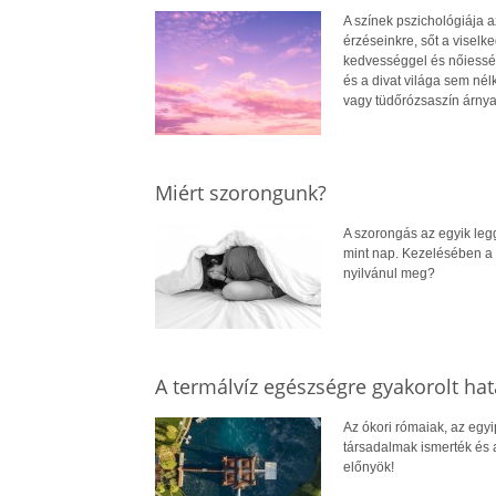
A színek pszichológiája a
érzéseinkre, sőt a viselk
kedvességgel és nőiesség
és a divat világa sem nél
vagy tüdőrózsaszín árnyal
Miért szorongunk?
A szorongás az egyik leg
mint nap. Kezelésében a 
nyilvánul meg?
A termálvíz egészségre gyakorolt hat
Az ókori rómaiak, az egy
társadalmak ismerték és 
előnyök!