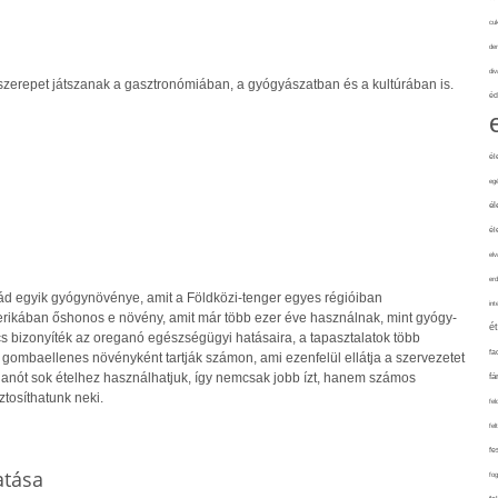
cuk
de
div
szerepet játszanak a gasztronómiában, a gyógyászatban és a kultúrában is.
éd
él
eg
él
él
elv
erd
d egyik gyógynövénye, amit a Földközi-tenger egyes régióiban
int
rikában őshonos e növény, amit már több ezer éve használnak, mint gyógy-
é
cs bizonyíték az oreganó egészségügyi hatásaira, a tapasztalatok több
fa
 gombaellenes növényként tartják számon, ami ezenfelül ellátja a szervezetet
ganót sok ételhez használhatjuk, így nemcsak jobb ízt, hanem számos
fá
ztosíthatunk neki.
fel
fel
fe
atása
fo