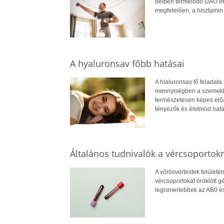
bélben termelődő DAO enz
megfelelően, a hisztamin
A hyaluronsav főbb hatásai
A hialuronsav fő feladata
mennyiségben a szemekbe
természetesen képes előá
tényezők és életmód hatá
Általános tudnivalók a vércsoportokr
A vörösvértestek felületé
vércsoportokat öröklött 
legismertebbek az AB0 és