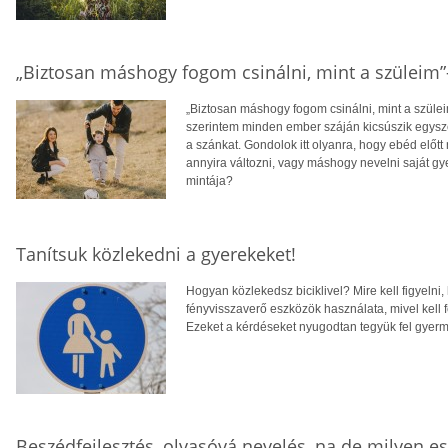
„Biztosan máshogy fogom csinálni, mint a szüleim
„Biztosan máshogy fogom csinálni, mint a szülei
szerintem minden ember száján kicsúszik egysze
a szánkat. Gondolok itt olyanra, hogy ebéd előt
annyira változni, vagy máshogy nevelni saját gy
mintája?
Tanítsuk közlekedni a gyerekeket!
Hogyan közlekedsz biciklivel? Mire kell figyelni,
fényvisszaverő eszközök használata, mivel kell f
Ezeket a kérdéseket nyugodtan tegyük fel gyerm
Beszédfejlesztés, olvasóvá nevelés, na de milyen es