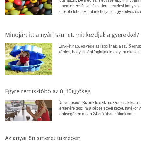
jutalmazni. De még ez is egyszerűbb, mint bárm
a nemtetszésünket. A modern nevelési irányzatok
lélekölő lehet. Mutatunk helyette egy kedves és
Mindjárt itt a nyári szünet, mit kezdjek a gyerekkel?
Egy-két nap, és vége az iskolának, a szülő egysz
kérdés, hogy miként foglalják le a gyermeket a n
Egyre rémisztőbb az új függőség
Új függőség? Bizony létezik, nézzen csak körül!
területére teszi rá a képzeletbeli kezét, hatéko
többségében a nap 24 órájában nálunk van.
Az anyai önismeret tükrében