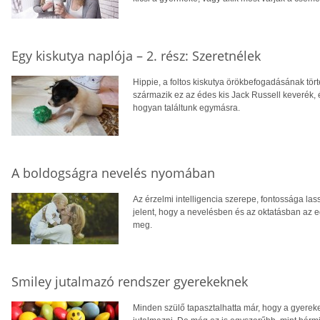
Egy kiskutya naplója – 2. rész: Szeretnélek
Hippie, a foltos kiskutya örökbefogadásának tör
származik ez az édes kis Jack Russell keverék,
hogyan találtunk egymásra.
A boldogságra nevelés nyomában
Az érzelmi intelligencia szerepe, fontossága las
jelent, hogy a nevelésben és az oktatásban az 
meg.
Smiley jutalmazó rendszer gyerekeknek
Minden szülő tapasztalhatta már, hogy a gyereke