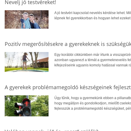
Nevelj jó testvéreket!
A jó testvéri kapcsolat nevelés kérdése lehet. Mi
lépnek fel gyerekkorban és hogyan lehet ezeket
Pozitív megerősítésekre a gyerekeknek is szükségü
Egy korábbi cikkünkben már írtunk a visszajelzé
azonban ugyanezt a témát a gyermeknevelés fel
kifejezéseink ugyanis komoly hatással vannak rá
A gyerekek problémamegoldó készségeinek fejlesz
Úgy tűnik, hogy a gyermekünk ebben a pillanatb
hogy megálljon és gondolkodjon, mielőtt cseleksz
fejlesszük a problémamegoldó készségüket, pél