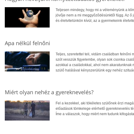
Teljesen mindegy, hogy mi a véleményünk a klí
jövője nem a mi meggyőződésünktől függ. Az ő j
és életvitelünkön kívül, az a gyermekeink életvi
Apa nélkül felnőni
Teljes, szeretettel teli, vidám családban felnőni 
szót vesszük figyelembe, olyan sok csonka csal
azokkal a családokkal, ahol nem akaratunknak 
szülő halálával kényszerülünk egy nehéz szituá
Miért olyan nehéz a gyereknevelés?
Fel a kezekkel, aki tökéletes szülőnek érzi ma
előadások tömkelege elérhető gyereknevelés té
Íme a válaszok, hogy miért nem tudunk kifogást