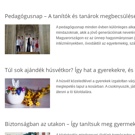
Pedagógusnap – A tanítók és tanárok megbecsülé
A pedagógusnap minden évben különleges alkalom
mindazoknak, akik a jövő generációinak nevelé
Magyarországon ez az ünnep hagyományosan jún
intézményekben, óvodáktól az egyetemekig, s
Túl sok ajándék húsvétkor? Így hat a gyerekekre, és 
A húsvét közeledtével a gyerekek izgatottan várjá
meglepetés lapul a kosárban. A csokinyuszik, j
átesni a ló túloldalára.
Biztonságban az utakon – Így tanítsuk meg gyermek
A közlekedés mindennapi életünk természetes ré