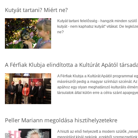
Kutyát tartani? Miért ne?
Kutyát tartani felelősség - hangzik minden szülő
kutyát - nem kaphatsz kutyát" vitákat. De legköze
ne?
A Férfiak Klubja elindította a Kultúrát Apától társ
A Férfiak Klubja a Kultúrát Apától programmal e
másrészről pedig a magyar színházi szcénát. Az 
apához egy olyan meghatározó kulturális élmény
társulatok által külön erre a célra szánt apajegy
Peller Mariann megoldása hisztihelyzetekre
A hiszti az első helyezett a modern szülők „neve
megoldást kínál nekünk, ezekből szemezgetünk n