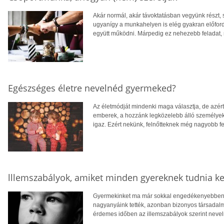
Akár normál, akár távoktatásban vegyünk részt, 
ugyanígy a munkahelyen is elég gyakran előford
együtt működni. Márpedig ez nehezebb feladat,
Egészséges életre nevelnéd gyermeked?
Az életmódját mindenki maga választja, de azér
emberek, a hozzánk legközelebb álló személyek 
igaz. Ezért nekünk, felnőtteknek még nagyobb fe
lllemszabályok, amiket minden gyereknek tudnia ke
Gyermekinket ma már sokkal engedékenyebben, l
nagyanyáink tették, azonban bizonyos társadalm
érdemes időben az illemszabályok szerint neveln