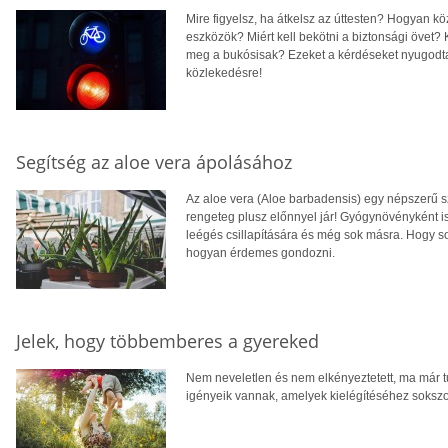
Mire figyelsz, ha átkelsz az úttesten? Hogyan kö
eszközök? Miért kell bekötni a biztonsági övet?
meg a bukósisak? Ezeket a kérdéseket nyugodtan
közlekedésre!
Segítség az aloe vera ápolásához
Az aloe vera (Aloe barbadensis) egy népszerű
rengeteg plusz előnnyel jár! Gyógynövényként ism
leégés csillapítására és még sok másra. Hogy s
hogyan érdemes gondozni.
Jelek, hogy többemberes a gyereked
Nem neveletlen és nem elkényeztetett, ma már 
igényeik vannak, amelyek kielégítéséhez soksz