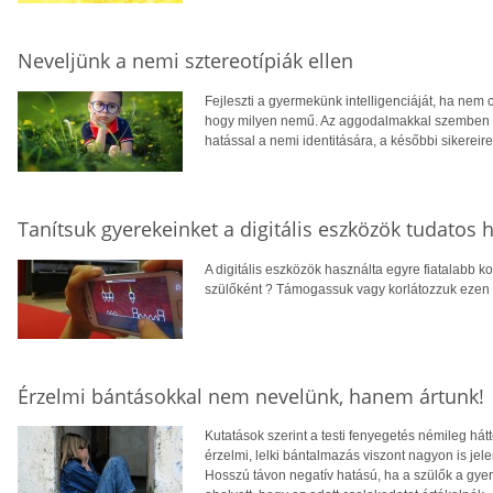
Neveljünk a nemi sztereotípiák ellen
Fejleszti a gyermekünk intelligenciáját, ha nem 
hogy milyen nemű. Az aggodalmakkal szemben h
hatással a nemi identitására, a későbbi sikereir
Tanítsuk gyerekeinket a digitális eszközök tudatos 
A digitális eszközök használta egyre fiatalabb 
szülőként ? Támogassuk vagy korlátozzuk ezen
Érzelmi bántásokkal nem nevelünk, hanem ártunk!
Kutatások szerint a testi fenyegetés némileg hát
érzelmi, lelki bántalmazás viszont nagyon is jele
Hosszú távon negatív hatású, ha a szülők a gye