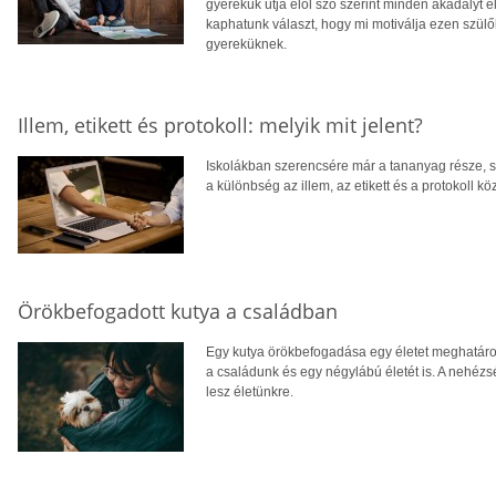
gyerekük útja elöl szó szerint minden akadályt e
kaphatunk választ, hogy mi motiválja ezen szül
gyereküknek.
Illem, etikett és protokoll: melyik mit jelent?
Iskolákban szerencsére már a tananyag része, s 
a különbség az illem, az etikett és a protokoll köz
Örökbefogadott kutya a családban
Egy kutya örökbefogadása egy életet meghatáro
a családunk és egy négylábú életét is. A nehéz
lesz életünkre.