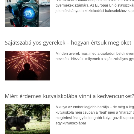
gyermekek számára. Az Európai Unió statisztikái
jelentős hányada közlekedési balesetekhez kap
Sajátszabályos gyerekek – hogyan értsük meg őket
Minden gyerek más, még a családon belüli gye
nevelést. Nézzük, milyenek a sajátszabályos gy
Miért érdemes kutyaiskolába vinni a kedvencünket
A kutya az ember legjobb barátja – de még a leg
kutyaiskola nem csupán a "leül" meg a "marad" p
megértést és egy boldogabb kutya-gazdi kapcsola
egy kutyaiskolába!