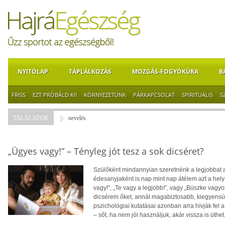
NYITÓLAP
TÁPLÁLKOZÁS
MOZGÁS-FOGYÓKÚRA
B
FRISS
EZT PRÓBÁLD KI!
KÖRNYEZETÜNK
PÁRKAPCSOLAT
SPIRITUÁLIS
S
TALÁLATOK
nevelés
„Ügyes vagy!” – Tényleg jót tesz a sok dicséret?
Szülőként mindannyian szeretnénk a legjobbat
édesanyjaként is nap mint nap átélem azt a he
vagy!”, „Te vagy a legjobb!”, vagy „Büszke vagy
dicsérem őket, annál magabiztosabb, kiegyensúl
pszichológiai kutatásai azonban arra hívják fel
– sőt, ha nem jól használjuk, akár vissza is üthet