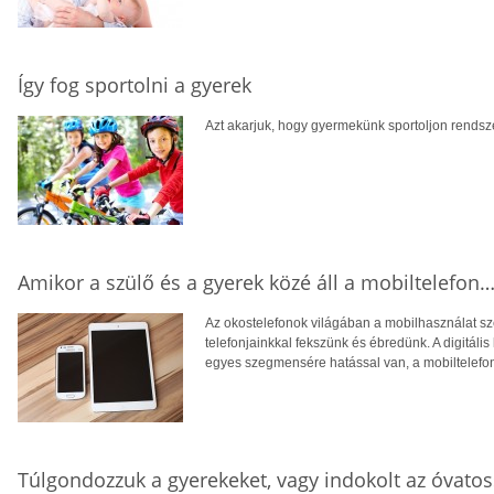
Így fog sportolni a gyerek
Azt akarjuk, hogy gyermekünk sportoljon rends
Amikor a szülő és a gyerek közé áll a mobiltelefon
Az okostelefonok világában a mobilhasználat sz
telefonjainkkal fekszünk és ébredünk. A digitáli
egyes szegmensére hatással van, a mobiltelefo
Túlgondozzuk a gyerekeket, vagy indokolt az óvato