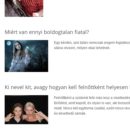
Miért van ennyi boldogtalan fiatal?
Egy kérdés, ami talán nemcsak engem foglalkozta
utána olvasni, milyen okai lehetnek.
Ki nevel kit, avagy hogyan kell felnőttként helyesen
Felnőttként a szüleink felé más lesz a viselkedés
törődést, amit kapott, és olyan is van, aki bosszú
miatt. Nincs két egyforma család, ezért nincs r
és követhető sémák.