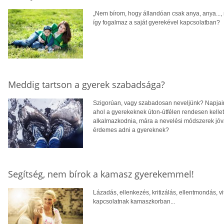
„Nem bírom, hogy állandóan csak anya, anya..., 
így fogalmaz a saját gyerekével kapcsolatban?
Meddig tartson a gyerek szabadsága?
Szigorúan, vagy szabadosan neveljünk? Napjain
ahol a gyerekeknek úton-útfélen rendesen kellett
alkalmazkodnia, mára a nevelési módszerek jóva
érdemes adni a gyereknek?
Segítség, nem bírok a kamasz gyerekemmel!
Lázadás, ellenkezés, kritizálás, ellentmondás, v
kapcsolatnak kamaszkorban...