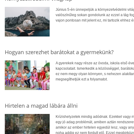
Június 5-én ünnepeljük a környezetvédelmi vil
valószínűleg sokan gondolunk az ezzel a tág f
vajon pontosan mit jelent ez, mi tartozik ehhe
Hogyan szerezhet barátokat a gyermekünk?
A gyerekek nagy része az óvoda, iskola első évei
kapcsolatait. Ismerkedik a közösséggel, baráto
ez nem megy olyan könnyen, s nehezen alakítanak
megsegíthetjük ezt a folyamatot.
Hirtelen a magad lábára állni
Krízishelyzetek mindig adódnak. Ezekkel vagy m
egy jó adag problémát, amiben aztán rendszer
amikor az ember hirtelen egyedül lesz, vagy any
noha addig ez nem fordult elő. Ezzel megbirkó