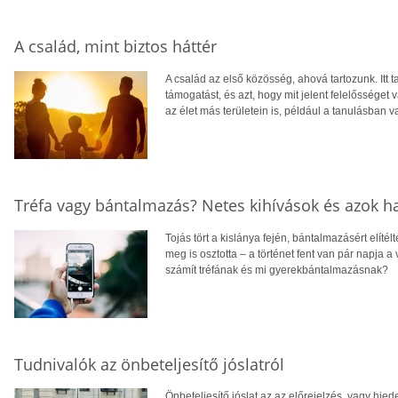
A család, mint biztos háttér
A család az első közösség, ahová tartozunk. Itt t
támogatást, és azt, hogy mit jelent felelősséget 
az élet más területein is, például a tanulásban v
Tréfa vagy bántalmazás? Netes kihívások és azok h
Tojás tört a kislánya fején, bántalmazásért elíté
meg is osztotta – a történet fent van pár napja a 
számít tréfának és mi gyerekbántalmazásnak?
Tudnivalók az önbeteljesítő jóslatról
Önbeteljesítő jóslat az az előrejelzés, vagy hied