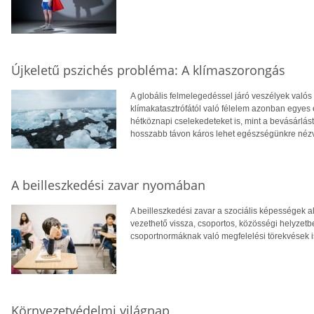
Újkeletű pszichés probléma: A klímaszorongás
A globális felmelegedéssel járó veszélyek valós
klímakatasztrófától való félelem azonban egyes 
hétköznapi cselekedeteket is, mint a bevásárlást.
hosszabb távon káros lehet egészségünkre nézve
A beilleszkedési zavar nyomában
A beilleszkedési zavar a szociális képességek 
vezethető vissza, csoportos, közösségi helyzetb
csoportnormáknak való megfelelési törekvések i
Környezetvédelmi világnap