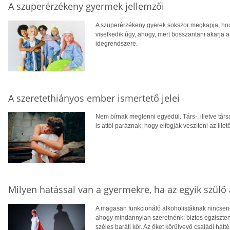
A szuperérzékeny gyermek jellemzői
A szuperérzékeny gyerek sokszor megkapja, hogy
viselkedik úgy, ahogy, mert bosszantani akarja 
idegrendszere.
A szeretethiányos ember ismertető jelei
Nem bírnak meglenni egyedül. Társ-, illetve tár
is attól paráznak, hogy elfogják veszíteni az illető
Milyen hatással van a gyermekre, ha az egyik szülő 
A magasan funkcionáló alkoholistáknak nincsen
ahogy mindannyian szeretnénk: biztos egziszten
széles baráti kör. Az őket körülvevő családi hátté