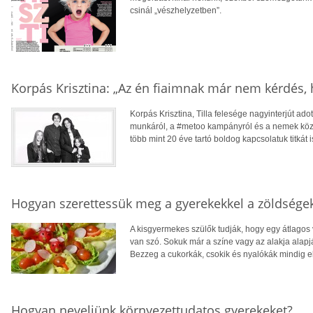
csinál „vészhelyzetben”.
Korpás Krisztina: „Az én fiaimnak már nem kérdés, 
Korpás Krisztina, Tilla felesége nagyinterjút ado
munkáról, a #metoo kampányról és a nemek közti
több mint 20 éve tartó boldog kapcsolatuk titkát i
Hogyan szerettessük meg a gyerekekkel a zöldsége
A kisgyermekes szülők tudják, hogy egy átlagos 
van szó. Sokuk már a színe vagy az alakja alapj
Bezzeg a cukorkák, csokik és nyalókák mindig el
Hogyan neveljünk környezettudatos gyerekeket?