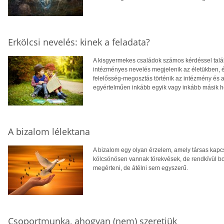
Erkölcsi nevelés: kinek a feladata?
A kisgyermekes családok számos kérdéssel tal
intézményes nevelés megjelenik az életükben, é
felelősség-megosztás történik az intézmény és a
egyértelműen inkább egyik vagy inkább másik h
A bizalom lélektana
A bizalom egy olyan érzelem, amely társas kapcs
kölcsönösen vannak törekvések, de rendkívül bo
megérteni, de átélni sem egyszerű.
Csoportmunka, ahogyan (nem) szeretjük