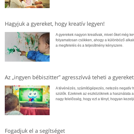
Hagyjuk a gyereket, hogy kreatív legyen!
A gyerekek nagyon kreatívak, mivel őket még k
folyamatosan csökken, ahogy a különböző alkal
a megfelelés és a teljesítmény kényszere.
Az „ingyen bébiszitter” agresszívvá teheti a gyereket
A tévénézés, számítógépezés, netezés negatív h
szülők. Ezeknek az eszközöknek a használata a
nagy felelősség, hogy ezt a tényt, hogyan kezelj
Fogadjuk el a segítséget