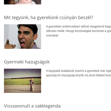
Mit tegyünk, ha gyerekünk csúnyán beszél?
A gyerekek szókincsében idővel megjelenő trág
stílusán múlik. Ahogy közösségbe kerülnek a g
szavakat.
Gyermeki hazugságok
A legújabb kutatások szerint a gyerekek már egé
igazság és hazugság között, és jóval többet haz
Visszavonult a sakklegenda