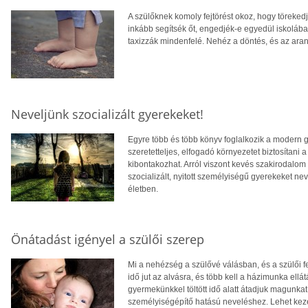
A szülőknek komoly fejtörést okoz, hogy töreke
inkább segítsék őt, engedjék-e egyedül iskoláb
taxizzák mindenfelé. Nehéz a döntés, és az ara
Neveljünk szocializált gyerekeket!
Egyre több és több könyv foglalkozik a modern g
szeretetteljes, elfogadó környezetet biztosíta
kibontakozhat. Arról viszont kevés szakirodalom 
szocializált, nyitott személyiségű gyerekeket nev
életben.
Önátadást igényel a szülői szerep
Mi a nehézség a szülővé válásban, és a szülői
idő jut az alvásra, és több kell a házimunka ellá
gyermekünkkel töltött idő alatt átadjuk magunka
személyiségépítő hatású neveléshez. Lehet keze