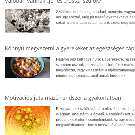
Valóban vannak „jó” és „rossz” szülők?
Szülőként nehéz megmondani, mennyire vagyunk „
aki úgy érezné, elég jól teljesít gyermeknevelés
sokat nyom a latba saját magunk szülői megítél
Könnyű megvezetni a gyerekeket az egészséges tápl
Nagyon oda kell figyelnünk a gyerekekre, ha sze
szemben úszunk, hiszen a bolti termékek marketin
megcélozni, vagy kihasználni a tájékozatlanság
minden egészséges, amit annak hirdetnek.
Motivációs jutalmazó rendszer a gyakorlatban
Bizonyára sok szülő számára okoz fejtörést, hog
világban, ahol bármi elérhető. A szakértők azt ja
próbáljuk ezt elérni csemetéinknél. Az úgyevezet
megvalósítanunk – íme a hosszú távú tapasztala