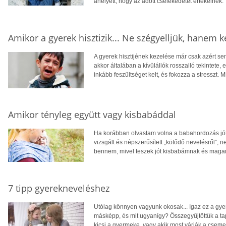
ahelyett, hogy az adott cselekedetet értékelnék.
Amikor a gyerek hisztizik... Ne szégyelljük, hanem k
A gyerek hisztijének kezelése már csak azért se
akkor általában a kívülállók rosszalló tekintet
inkább feszültséget kelt, és fokozza a stresszt. M
Amikor tényleg együtt vagy kisbabáddal
Ha korábban olvastam volna a babahordozás jót
vizsgált és népszerűsített „kötődő nevelésről”, 
bennem, mivel teszek jót kisbabámnak és maga
7 tipp gyerekneveléshez
Utólag könnyen vagyunk okosak... Igaz ez a gyer
másképp, és mit ugyanígy? Összegyűjtöttük a ta
kicsi a gyermeke, vagy akik most várják a cseme