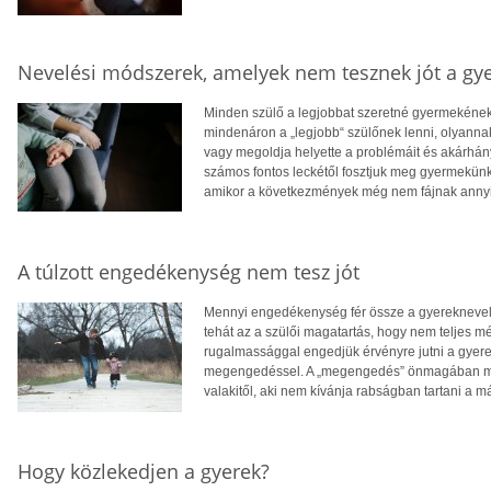
Nevelési módszerek, amelyek nem tesznek jót a g
Minden szülő a legjobbat szeretné gyermekének
mindenáron a „legjobb“ szülőnek lenni, olyanna
vagy megoldja helyette a problémáit és akárhánys
számos fontos leckétől fosztjuk meg gyermekün
amikor a következmények még nem fájnak annyira
A túlzott engedékenység nem tesz jót
Mennyi engedékenység fér össze a gyerekneve
tehát az a szülői magatartás, hogy nem teljes mé
rugalmassággal engedjük érvényre jutni a gyer
megengedéssel. A „megengedés” önmagában mé
valakitől, aki nem kívánja rabságban tartani a má
Hogy közlekedjen a gyerek?