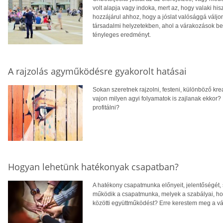
volt alapja vagy indoka, mert az, hogy valaki h
hozzájárul ahhoz, hogy a jóslat valósággá váljo
társadalmi helyzetekben, ahol a várakozások befo
tényleges eredményt.
A rajzolás agyműködésre gyakorolt hatásai
Sokan szeretnek rajzolni, festeni, különböző kre
vajon milyen agyi folyamatok is zajlanak ekkor?
profitálni?
Hogyan lehetünk hatékonyak csapatban?
A hatékony csapatmunka előnyeit, jelentőségét, 
működik a csapatmunka, melyek a szabályai, ho
közötti együttműködést? Erre kerestem meg a vá