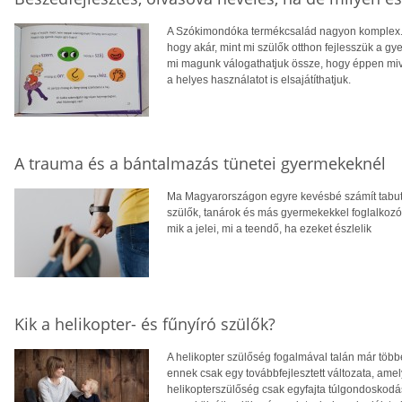
A Szókimondóka termékcsalád nagyon komplex. 
hogy akár, mint mi szülők otthon fejlesszük a gy
mi magunk válogathatjuk össze, hogy éppen mive
a helyes használatot is elsajátíthatjuk.
A trauma és a bántalmazás tünetei gyermekeknél
Ma Magyarországon egyre kevésbé számít tabu
szülők, tanárok és más gyermekekkel foglalkoz
mik a jelei, mi a teendő, ha ezeket észlelik
Kik a helikopter- és fűnyíró szülők?
A helikopter szülőség fogalmával talán már többe
ennek csak egy továbbfejlesztett változata, ame
helikopterszülőség csak egyfajta túlgondoskodás