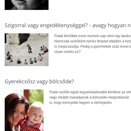
Szigorral vagy engedékenységgel? - avagy hogyan n
Fiatal felnőttek ezrei néznek nap mint nap taná
Nemcsak szülőként nehéz feladat eltalálni a he
is megizzasztja. Pedig a gyermekek száz évvel ez
olyan nehéz ez?
Gyerekcsősz vagy bölcsőde?
Fiatal szülők egyik legsarkalatosabb kérdése az el
vagy inkább maradjanak a bölcsöde-megoldásnál. Mo
is, hogy könnyebb legyen a mérlegelés