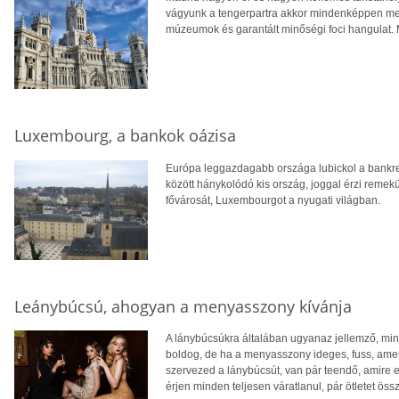
vágyunk a tengerpartra akkor mindenképpen meg
múzeumok és garantált minőségi foci hangulat. M
Luxembourg, a bankok oázisa
Európa leggazdagabb országa lubickol a bankre
között hánykolódó kis ország, joggal érzi remek
fővárosát, Luxembourgot a nyugati világban.
Leánybúcsú, ahogyan a menyasszony kívánja
A lánybúcsúkra általában ugyanaz jellemző, mi
boldog, de ha a menyasszony ideges, fuss, amer
szervezed a lánybúcsút, van pár teendő, amire e
érjen minden teljesen váratlanul, pár ötletet ös