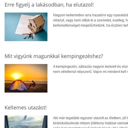
Erre figyelj a lakásodban, ha elutazol!
Nagyon kellemetlen arra hazaérni egy nyaralásb
villanyt, vagy nem vittük ki a szemetet, esetleg
kellemetlenséget megelőzhetünk, ha észben tartu
Mit vigyünk magunkkal kempingezéshez?
A kempingezés, sátrazás nagyon kedvelt és visz
nem véletlenül népszerű. Vajon mi mindent kell 
Kellemes utazást!
Aki már legalább egyszer utazott az életben, jó
kirándulásoknak milyen jótékony hatásai vannak a