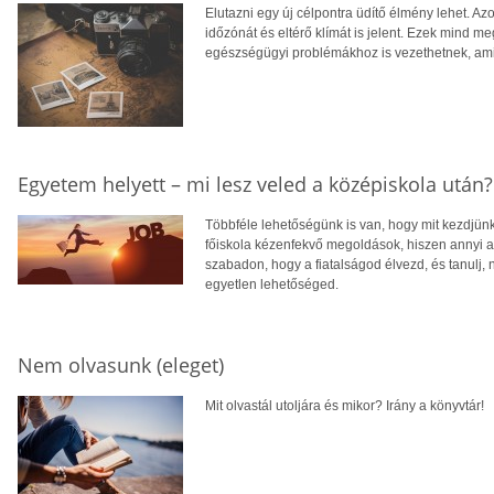
Elutazni egy új célpontra üdítő élmény lehet. Azo
időzónát és eltérő klímát is jelent. Ezek mind me
egészségügyi problémákhoz is vezethetnek, ami 
Egyetem helyett – mi lesz veled a középiskola után?
Többféle lehetőségünk is van, hogy mit kezdjün
főiskola kézenfekvő megoldások, hiszen annyi a 
szabadon, hogy a fiatalságod élvezd, és tanulj,
egyetlen lehetőséged.
Nem olvasunk (eleget)
Mit olvastál utoljára és mikor? Irány a könyvtár!