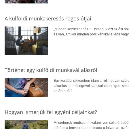
A külföldi munkakeresés rögös útjai
„Minden kezdet nehéz.” – Ismerjük ezt az ősi böl
és van, amikor minden porcikánkkal ellene vagy
Történet egy külföldi munkavállalásról
Egy korábbi cikkemben írtam arról, hogyan szüle
takarítás lehetőségével kapcsolatban. Igen, sik
határon túl?
Hogyan ismerjük fel egyéni céljainkat?
Mi emberek rendszerint valamilyen cél eléréséér
elérése a lényeg, hanem maga a folyamat, az út,