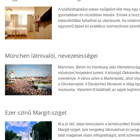
A szállásfoglalást sokan nyűgként élik meg egy
gyorsabban és olcsóbban letudni. Ennek a ho
katasztrófába fulladhat az utazásunk, ha odaér
egyszerű tippel és praktikus szervezéssel azon
München látnivalói, nevezetességei
München, Berlin és Hamburg után Németország h
művészet helyeként ismert. A közelgő Oktoberfes
eseménye. A város szíve a Marienplatz, ahol olya
a Glockenspiel. A Deutsches Museum a világ eg
múzeuma. Valamint itt található az egyik leghí
Ezer színű Margit-sziget
Itt a jó idő, ideje kimozdulni a természetbe! Ki
Margit-sziget, ami rengeteg látnivalóval és prog
talál magának olyan elfoglaltságot, amit szívese