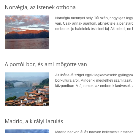
Norvégia, az istenek otthona
Norvégia mennyei hely. Túl szép, hogy igaz leg
van. Csak annak ajánlom, akinek tele a pénztárcá
emberek, jó halételek és isteni táj. Aki teheti, ne 
A portói bor, és ami mögötte van
Az Ibéria-félsziget egyik legkedvesebb gyöngysz
borkultúrájáról. Mindenki meglelheti számításá
központban. A táj remek, az emberek kedvesek, a 
Madrid, a királyi lazulás
Madrid nagyon él és nagyon kellemes turistahe