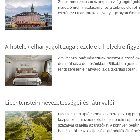
Zürich rendszeresen szerepel a világ legdrágáb
nyugalomról, a tisztaságról és a tudatos életről
cserébe? Luxus kirakatot, vagy egy olyan életmi
A hotelek elhanyagolt zugai: ezekre a helyekre figyel
Amikor szállodát választunk, sokszor a szobák 
dominálnak a döntésünkben. Ritkábban gondolu
rendszeresen elhanyagoltak a takarítás során.
Liechtenstein nevezetességei és látnivalói
Liechtenstein apró mérete ellenére gazdag progra
központként múzeumokkal és történelmi épületek
százaival csábítja az utazókat. A könnyen bejárh
borkóstolók teszik teljessé a kirándulók élményé