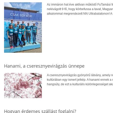
Az immáron hat éve aktívan működő FuTamási fu
nekivágott 9 fő, hogy körbefussa a tavat, Magya
alkalommal megrendezett NN Ultrabalatonon! A 
Hanami, a cseresznyevirágzás ünnepe
A cseresznyevirágzás gyönyörű látvány, amely r
kultúrában egy ismert jelkép. A hanami ennek a
hangsúly, de ezt a kulturális különlegességet ak
Hogyan érdemes szállást foglalni?