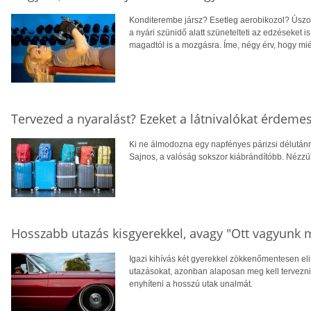
Konditerembe jársz? Esetleg aerobikozol? Úszo
a nyári szünidő alatt szünetelteti az edzéseket is
magadtól is a mozgásra. Íme, négy érv, hogy mi
Tervezed a nyaralást? Ezeket a látnivalókat érdemes
Ki ne álmodozna egy napfényes párizsi délutánr
Sajnos, a valóság sokszor kiábrándítóbb. Nézzü
Hosszabb utazás kisgyerekkel, avagy "Ott vagyunk 
Igazi kihívás két gyerekkel zökkenőmentesen el
utazásokat, azonban alaposan meg kell tervezni
enyhíteni a hosszú utak unalmát.