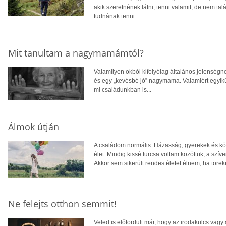
akik szeretnének látni, tenni valamit, de nem talá
tudnának tenni.
Mit tanultam a nagymamámtól?
Valamilyen okból kifolyólag általános jelenségn
és egy „kevésbé jó” nagymama. Valamiért egyikük
mi családunkban is...
Álmok útján
A családom normális. Házasság, gyerekek és k
élet. Mindig kissé furcsa voltam közöttük, a sz
Akkor sem sikerült rendes életet élnem, ha töreked
Ne felejts otthon semmit!
Veled is előfordult már, hogy az irodakulcs vagy 