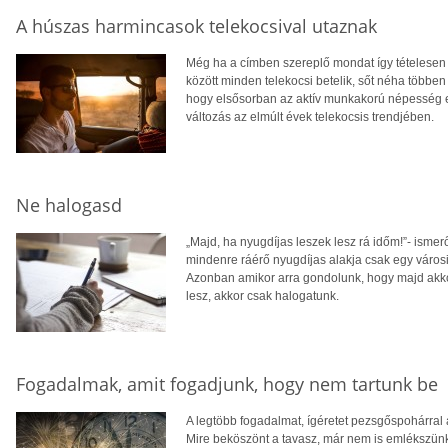
A húszas harmincasok telekocsival utaznak
Még ha a címben szereplő mondat így tételesen 
között minden telekocsi betelik, sőt néha többe
hogy elsősorban az aktív munkakorú népesség e
változás az elmúlt évek telekocsis trendjében.
Ne halogasd
„Majd, ha nyugdíjas leszek lesz rá időm!”- ismer
mindenre ráérő nyugdíjas alakja csak egy városi
Azonban amikor arra gondolunk, hogy majd akk
lesz, akkor csak halogatunk.
Fogadalmak, amit fogadjunk, hogy nem tartunk be
A legtöbb fogadalmat, ígéretet pezsgőspohárral 
Mire beköszönt a tavasz, már nem is emlékszün