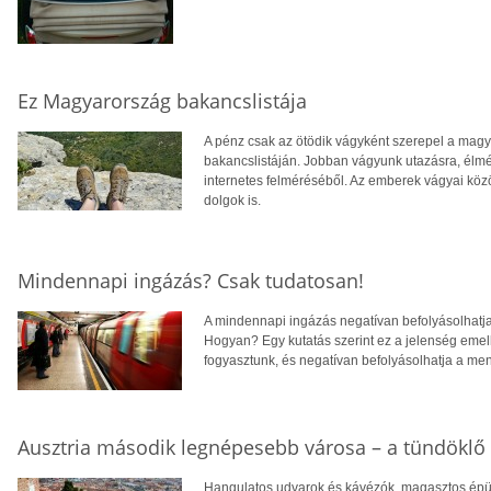
Ez Magyarország bakancslistája
A pénz csak az ötödik vágyként szerepel a mag
bakancslistáján. Jobban vágyunk utazásra, élmé
internetes felméréséből. Az emberek vágyai köz
dolgok is.
Mindennapi ingázás? Csak tudatosan!
A mindennapi ingázás negatívan befolyásolhatja
Hogyan? Egy kutatás szerint ez a jelenség emel
fogyasztunk, és negatívan befolyásolhatja a me
Ausztria második legnépesebb városa – a tündöklő
Hangulatos udvarok és kávézók, magasztos épüle