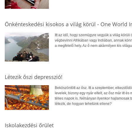
Önkénteskedési kisokos a világ körül - One World In
Itt az idő, hogy szemügyre vegyük a világ körüli 
végbevinni Afrikában vagy Indiában, annak könn
a megfelelő hely. Az ő nem akármilyen kis világuk
Létezik őszi depresszió!
Beköszöntött az ősz. Itt a szeptember, elkezdődöt
levelek, bizony egy nyár eltelt, az ősz már itt é
télies napok is. Néhányan ilyenkor hajlamosak 
létezik, de hogyan tehetünk ellene?
Iskolakezdési őrület