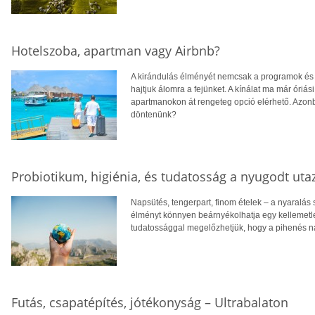
Hotelszoba, apartman vagy Airbnb?
A kirándulás élményét nemcsak a programok és
hajtjuk álomra a fejünket. A kínálat ma már óriá
apartmanokon át rengeteg opció elérhető. Azonb
döntenünk?
Probiotikum, higiénia, és tudatosság a nyugodt uta
Napsütés, tengerpart, finom ételek – a nyaralá
élményt könnyen beárnyékolhatja egy kellemet
tudatossággal megelőzhetjük, hogy a pihenés na
Futás, csapatépítés, jótékonyság – Ultrabalaton