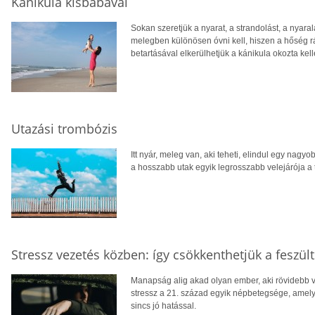
Kánikula kisbabával
Sokan szeretjük a nyarat, a strandolást, a nyara
melegben különösen óvni kell, hiszen a hőség r
betartásával elkerülhetjük a kánikula okozta ke
Utazási trombózis
Itt nyár, meleg van, aki teheti, elindul egy nag
a hosszabb utak egyik legrosszabb velejárója a
Stressz vezetés közben: így csökkenthetjük a feszül
Manapság alig akad olyan ember, aki rövidebb 
stressz a 21. század egyik népbetegsége, ame
sincs jó hatással.