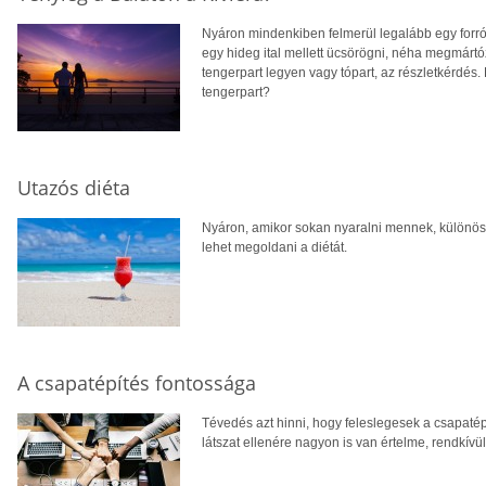
Nyáron mindenkiben felmerül legalább egy forró 
egy hideg ital mellett ücsörögni, néha megmárt
tengerpart legyen vagy tópart, az részletkérdés.
tengerpart?
Utazós diéta
Nyáron, amikor sokan nyaralni mennek, különöse
lehet megoldani a diétát.
A csapatépítés fontossága
Tévedés azt hinni, hogy feleslegesek a csapat
látszat ellenére nagyon is van értelme, rendkívü