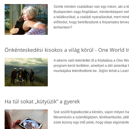
Szinte minden családban van egy rokon, aki a töb
Budapesten vagy Angliában, mindenképpen nehé
a találkozókat, a családi nyaralásokat, mert mindi
előfordul, hogy belefáradunk a folyamatos terv
terheinken?
Önkénteskedési kisokos a világ körül - One World In
A sikerre való tekintettel itt a folytatása a One 
program kerül terítékre, amellyel a dél-amerika
munkájába tekinthettünk be. Jöjjön tehát a Learn
Ha túl sokat „kütyüzik” a gyerek
Sok szülőt foglalkoztat a kérdés, vajon milyen h
Mesenézés a számítógépen, tévébambulás, játéko
ezek bizony egy intő jelek, hogy ideje elgondolk