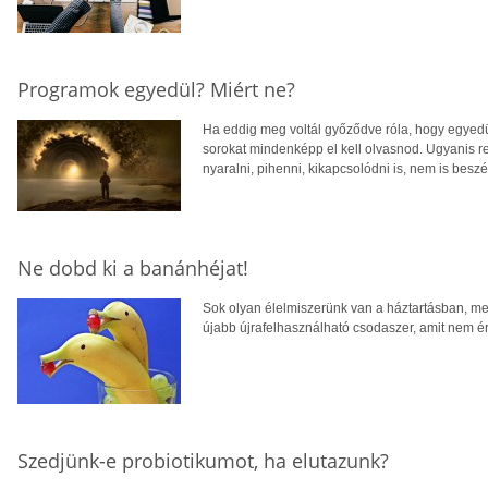
Programok egyedül? Miért ne?
Ha eddig meg voltál győződve róla, hogy egyedül
sorokat mindenképp el kell olvasnod. Ugyanis r
nyaralni, pihenni, kikapcsolódni is, nem is bes
Ne dobd ki a banánhéjat!
Sok olyan élelmiszerünk van a háztartásban, me
újabb újrafelhasználható csodaszer, amit nem é
Szedjünk-e probiotikumot, ha elutazunk?