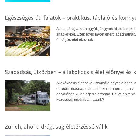
Egészséges úti falatok – praktikus, tápláló és kön
Az utazás gyakran együtt jár gyors étkezésekkel,
snackekkel. Ezek rövid távon energiát adhatnak,
éhségérzetet okoznak.
Szabadság útközben – a lakókocsis élet előnyei és k
A lakókocsis élet sokak számára egyet jelent a 
ébredni, másnap már az horvát tengerpartján va
ez valóban különleges életforma. De vajon tényle
közösségi médiában látszik?
Zürich, ahol a drágaság életérzéssé válik