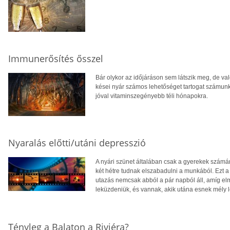
Immunerősítés ősszel
Bár olykor az időjáráson sem látszik meg, de val
kései nyár számos lehetőséget tartogat számunk
jóval vitaminszegényebb téli hónapokra.
Nyaralás előtti/utáni depresszió
A nyári szünet általában csak a gyerekek számár
két hétre tudnak elszabadulni a munkából. Ezt a
utazás nemcsak abból a pár napból áll, amíg elm
leküzdeniük, és vannak, akik utána esnek mély 
Tényleg a Balaton a Riviéra?