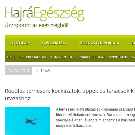
NYITÓLAP
TÁPLÁLKOZÁS
MOZGÁS-FOGYÓKÚRA
B
FRISS
EZT PRÓBÁLD KI!
KÖRNYEZETÜNK
PÁRKAPCSOLAT
SPIRITUÁLIS
S
TALÁLATOK
Utazás
Repülés terhesen: kockázatok, tippek és tanácsok
utazáshoz
A terhesség alatti utazás sok kismama számára 
történő közlekedésről van szó. Bár a modern l
speciális élettani állapota miatt fontos a körülte
megfelelő felkészülés.