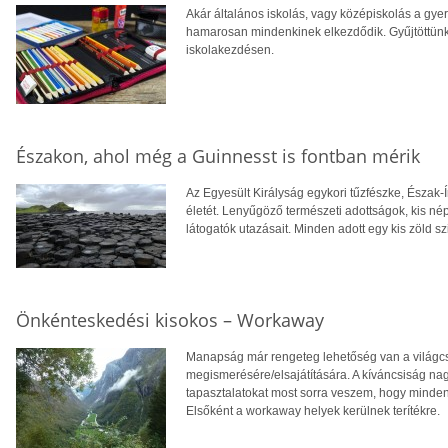
Akár általános iskolás, vagy középiskolás a gye
hamarosan mindenkinek elkezdődik. Gyűjtöttünk
iskolakezdésen.
Északon, ahol még a Guinnesst is fontban mérik
Az Egyesült Királyság egykori tűzfészke, Észak-Í
életét. Lenyűgöző természeti adottságok, kis né
látogatók utazásait. Minden adott egy kis zöld s
Önkénteskedési kisokos – Workaway
Manapság már rengeteg lehetőség van a világcs
megismerésére/elsajátítására. A kíváncsiság na
tapasztalatokat most sorra veszem, hogy minden
Elsőként a workaway helyek kerülnek terítékre.