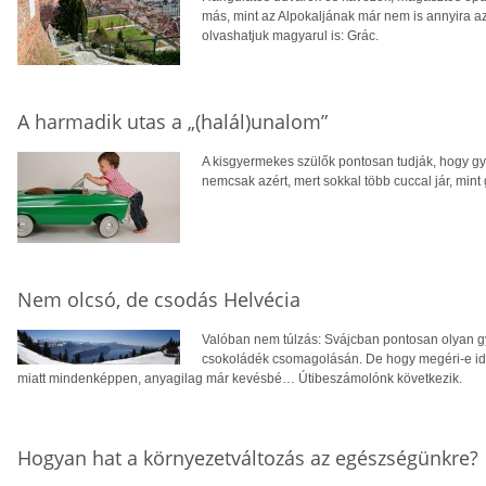
más, mint az Alpokaljának már nem is annyira a
olvashatjuk magyarul is: Grác.
A harmadik utas a „(halál)unalom”
A kisgyermekes szülők pontosan tudják, hogy gy
nemcsak azért, mert sokkal több cuccal jár, mint 
Nem olcsó, de csodás Helvécia
Valóban nem túlzás: Svájcban pontosan olyan g
csokoládék csomagolásán. De hogy megéri-e ide k
miatt mindenképpen, anyagilag már kevésbé… Útibeszámolónk következik.
Hogyan hat a környezetváltozás az egészségünkre?