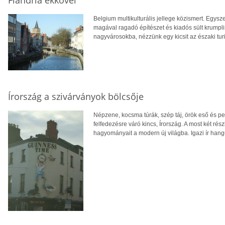
Belgium multikulturális jellege közismert. Egys
magával ragadó építészet és kiadós sült krumpl
nagyvárosokba, nézzünk egy kicsit az északi turis
Írország a szivárványok bölcsője
Népzene, kocsma túrák, szép táj, örök eső és pers
felfedezésre váró kincs, Írország. A most két rés
hagyományait a modern új világba. Igazi ír hangu