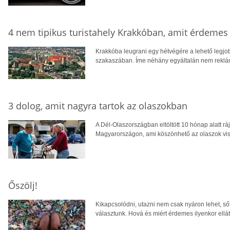
4 nem tipikus turistahely Krakkóban, amit érdeme
Krakkóba leugrani egy hétvégére a lehető legjo
szakaszában. Íme néhány egyáltalán nem reklá
3 dolog, amit nagyra tartok az olaszokban
A Dél-Olaszországban eltöltött 10 hónap alatt ráj
Magyarországon, ami köszönhető az olaszok vis
Őszölj!
Kikapcsolódni, utazni nem csak nyáron lehet, ső
választunk. Hová és miért érdemes ilyenkor ellá