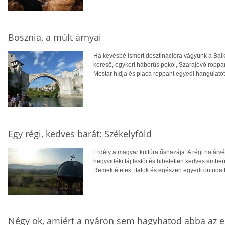
Bosznia, a múlt árnyai
Ha kevésbé ismert desztinációra vágyunk a Balk
kereső, egykori háborús pokol, Szarajevó roppa
Mostar hídja és piaca roppant egyedi hangulatot 
Egy régi, kedves barát: Székelyföld
Erdély a magyar kultúra őshazája. A régi határvé
hegyvidéki táj festői és hihetetlen kedves embe
Remek ételek, italok és egészen egyedi öntudatta
Négy ok, amiért a nyáron sem hagyhatod abba az e