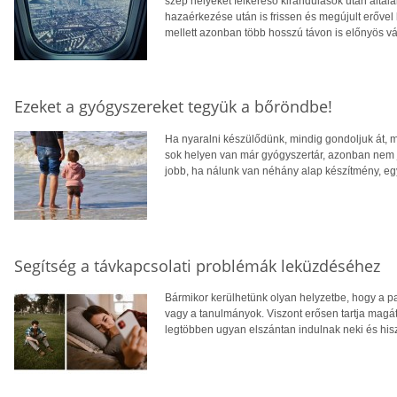
szép helyeket felkereső kirándulások után által
hazaérkezése után is frissen és megújult erővel
mellett azonban több hosszú távon is előnyös vá
Ezeket a gyógyszereket tegyük a bőröndbe!
Ha nyaralni készülődünk, mindig gondoljuk át,
sok helyen van már gyógyszertár, azonban nem jó 
jobb, ha nálunk van néhány alap készítmény, egy 
Segítség a távkapcsolati problémák leküzdéséhez
Bármikor kerülhetünk olyan helyzetbe, hogy a p
vagy a tanulmányok. Viszont erősen tartja magát
legtöbben ugyan elszántan indulnak neki és his