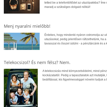
tetted be a telefontöltődet az utazópakkba? Íme
maradj a szükséges dolgaid nélkül!
Menj nyaralni mielőbb!
Érdekes, hogy mindenki nyáron ostromolja az uta
utazásokat, pedig jelentősen ráfizethetünk, ha 
tavasszal és ősszel üdülni - a pénztárcánk és a 
Telekocsizol? És nem félsz? Nem.
A telekocsizás mind környezetvédelmi, mind pénz
kockázataitól. Pedig a tapasztalatok azt mutatják
beállítással, kis figyelmességgel növelni tudjuk a