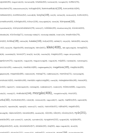
sgyerek(45),
kisgyermek(34),
kismama(38),
kitartás(50),
kockázat(34),
kocogás(24),
koffein(76),
kommunikáció(124),
koncentráció(94),
leszterin(76),
koleszterinszint(24),
kollagén(54),
konyha(149),
nditerem(51),
konfliktus(52),
kontroll(28),
kór(25),
kórház(29),
kórokozó(24),
kortizol(41),
könyv(106),
környezet(116),
zmetikum(40),
köhögés(40),
könyvajánló(24),
köret(30),
nyezetbarát(31),
környezetvédelem(78),
köröm(27),
kötődés(49),
következmény(33),
közérzet(43),
lekedés(26),
közösség(71),
közösségi média(27),
közösségi oldal(38),
kreatív(34),
kreativitás(79),
kritika(139),
kutatás(144),
kutya(100),
ém(62),
kultúra(36),
külföld(27),
kütyü(33),
lakás(65),
látás(34),
lélek(408),
z(42),
lazac(24),
légzés(49),
lehetőség(25),
lekvár(41),
lelki egészség(33),
levegő(42),
él(28),
Levendula(32),
leves(47),
lista(32),
liszt(36),
macska(33),
magány(42),
magas vérnyomás(28),
gnézium(70),
magvak(25),
magyar(25),
Magyarország(28),
magzat(25),
máj(60),
mandula(33),
marketing(31),
megelőzés(165),
sszázs(45),
medence(24),
meditáció(89),
megbetegedés(24),
megfázás(89),
glepetés(28),
megoldás(89),
melatonin(29),
meleg(74),
mellékhatás(24),
memória(72),
mennyiség(26),
nstruáció(50),
mentális(48),
mentális egészség(86),
menü(28),
méregtelenítés(48),
mese(40),
z(92),
migrén(27),
mindennapok(34),
minőség(33),
mobiltelefon(27),
modern(24),
módszer(68),
mogyoró(31),
mozgás(406),
motiváció(144),
sás(31),
mosoly(27),
mozgásforma(25),
mozi(42),
nka(182),
munkahely(92),
műtét(38),
művészet(29),
nagyszülő(27),
nap(35),
napfény(54),
napirend(35),
pozás(37),
napsütés(38),
naptej(32),
narancs(27),
nasi(31),
nassolás(41),
nátha(44),
negatív(50),
nyár(201),
nő(106),
növény(112),
hézség(36),
népszerű(42),
nevelés(83),
nevetés(30),
nők(42),
nyugalom(102),
aralás(90),
nyári szünet(27),
nyelv(26),
nyomelem(33),
nyugtató(29),
nyújtás(45),
afigyelés(52),
ok(36),
okostelefon(57),
oktatás(40),
olaj(50),
olajos magvak(34),
olcsó(33),
olvasás(101),
orvos(164),
ívaolaj(42),
omega-3(31),
online(52),
orrfolyás(24),
orvostudomány(26),