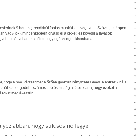
ki
ko
ko
ko
testednek 9 hónapig rendkívül fontos munkát kell végeznie. Szóval, ha éppen
kör
an vagy(tok), mindenképpen olvasd el a cikket, és kövesd a javasolt
köz
gyobb eséllyel adhass életet egy egészséges kisbabának!
kr
lá
lev
ma
ma
me
ár, hogy a havi vérzést megelőzően gyakran kényszeres evés jelentkezik nála.
me
lenül kell engedni – számos tipp és stratégia létezik arra, hogy ezeket a
mé
gásokat megfékezzük.
mo
mu
na
ne
ny
lyoz abban, hogy stílusos nő legyél
od
ol