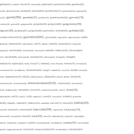
ggőség(112),
fürdő(26),
fűszer(79),
fűszerek(28),
gabona(42),
gasztronómia(58),
genetika(45),
tén(32),
gluténmentes(34),
gomba(53),
gondolat(43),
gondolkodás(71),
gondoskodás(33),
gyakorlat(29),
gyerek(260),
gyermek(179),
gyerekek(117),
ász(31),
gyerekkor(32),
gyereknevelés(83),
gyógynövény(150),
ermekkor(36),
gyertya(28),
gyógyászat(36),
gyógyítás(69),
gyógymód(50),
ógyszer(165),
gyulladás(126),
gyógytea(40),
gyógyulás(85),
gyomor(62),
Gyömbér(66),
gyümölcs(340),
ulladáscsökkentő(103),
gyümölcslé(28),
hagyma(28),
hagyomány(36),
haj(85),
hangulat(112),
ápolás(36),
hajhullás(44),
hajmosás(24),
hal(70),
hála(25),
halál(39),
hányás(25),
yinger(25),
harmónia(69),
hasmenés(35),
hasznos(24),
hatás(84),
hatékony(52),
házasság(64),
i(27),
háziállat(48),
házimunka(28),
háztartás(43),
hétköznap(24),
hétvége(25),
hideg(80),
dratálás(70),
higiénia(52),
hit(26),
hízás(77),
hobbi(62),
home office(26),
hormon(79),
hormonok(25),
rmonrendszer(24),
hozzáállás(31),
hőmérséklet(44),
hőség(37),
hulladék(33),
humor(24),
hús(86),
húsvét(36),
idő(111),
ő(30),
idegrendszer(75),
időbeosztás(32),
időjárás(69),
idős(24),
illat(30),
illóolaj(78),
immunrendszer(316),
munerősítés(30),
immunerősítő(36),
influenza(45),
információ(33),
iskola(123),
er(29),
intelligencia(28),
internet(64),
inzulin(42),
inzulinrezisztencia(35),
írás(27),
olakezdés(25),
ital(75),
ivás(27),
íz(39),
izgalom(27),
izom(91),
izomzat(24),
ízület(54),
járvány(35),
kalória(193),
ték(89),
jóga(56),
Joghurt(67),
jótékony(41),
kaland(28),
kalcium(71),
kálium(50),
kapcsolat(209),
karácsony(174),
masz(30),
kamilla(41),
Kánikula(59),
káposzta(24),
kávé(125),
ácsonyfa(25),
karantén(34),
káros(53),
keksz(29),
kellemetlen(29),
kenyér(32),
képesség(28),
kezelés(167),
dés(31),
kerékpár(25),
keringés(27),
kert(52),
kertészkedés(26),
készülődés(24),
kézmosás(28),
kikapcsolódás(106),
gés(25),
kiegyensúlyozott(26),
kihívás(43),
kimerültség(31),
kirándulás(84),