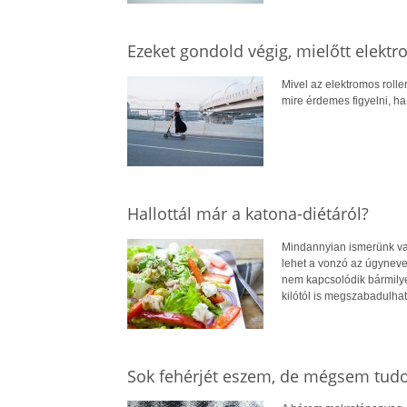
Ezeket gondold végig, mielőtt elektro
Mivel az elektromos roll
mire érdemes figyelni, ha
Hallottál már a katona-diétáról?
Mindannyian ismerünk val
lehet a vonzó az úgynevez
nem kapcsolódik bármily
kilótól is megszabadulha
Sok fehérjét eszem, de mégsem tudo