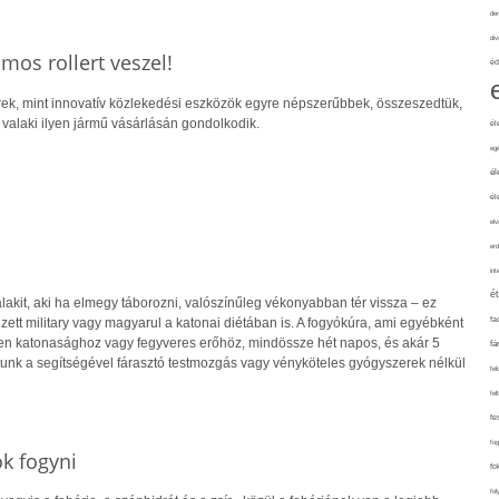
de
div
mos rollert veszel!
éd
erek, mint innovatív közlekedési eszközök egyre népszerűbbek, összeszedtük,
 valaki ilyen jármű vásárlásán gondolkodik.
él
eg
él
él
elv
erd
int
é
akit, aki ha elmegy táborozni, valószínűleg vékonyabban tér vissza – ez
ett military vagy magyarul a katonai diétában is. A fogyókúra, ami egyébként
fa
en katonasághoz vagy fegyveres erőhöz, mindössze hét napos, és akár 5
fá
tunk a segítségével fárasztó testmozgás vagy vényköteles gyógyszerek nélkül
fel
fel
fe
fo
k fogyni
fo
fol