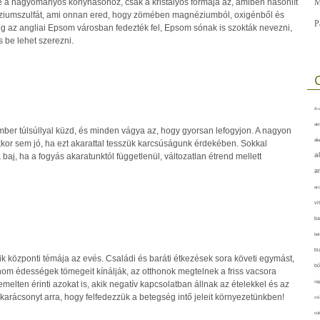
 a hagyományos konyhasóhoz, csak a kristályos formája az, amiben hasonlít
M
ziumszulfát, ami onnan ered, hogy zömében magnéziumból, oxigénből és
P
leg az angliai Epsom városban fedezték fel, Epsom sónak is szokták nevezni,
 be lehet szerezni.
A-v
akt
r túlsúllyal küzd, és minden vágya az, hogy gyorsan lefogyjon. A nagyon
áll
kor sem jó, ha ezt akarattal tesszük karcsúságunk érdekében. Sokkal
a
aj, ha a fogyás akaratunktól függetlenül, változatlan étrend mellett
a
arc
vi
ba
bet
bi
k központi témája az evés. Családi és baráti étkezések sora követi egymást,
bő
nom édességek tömegeit kínálják, az otthonok megtelnek a friss vacsora
cig
iemelten érinti azokat is, akik negatív kapcsolatban állnak az ételekkel és az
 karácsonyt arra, hogy felfedezzük a betegség intő jeleit környezetünkben!
csí
cuk