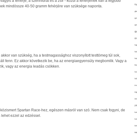
gyis a fehérje, a szénhidrát és a zsír - közül a fehérjének van a legjobb
fü
ttnek mindössze 40-50 gramm fehérjére van szüksége naponta.
glu
gy
gy
gy
gy
n
haj
hán
akkor van szükség, ha a testmagassághoz viszonyított testtömeg túl sok,
ház
s áll fenn. Ez akkor következik be, ha az energiaegyensúly megbomlik. Vagy a
hi
zik, vagy az energia leadás csökken.
ho
hűt
im
ing
isk
já
közismert Spartan Race-hez, egészen másról van szó. Nem csak fogyni, de
ka
s lehet ezzel az edzéssel.
kar
kér
kié