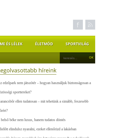
ME ÉS LÉLEK
ÉLETMÓD
SPORTVILÁG
Legolvasottabb híreink
z edzőpark nem játszótér – hogyan használjuk biztonságosan a
özösségi sporttereket?
arancsbőr ellen tudatosan – mit tehetünk a simább, feszesebb
őrért?
 belső béke nem luxus, hanem tudatos döntés
ielőtt elindulsz nyaralni, ezeket ellenőrizd a lakásban