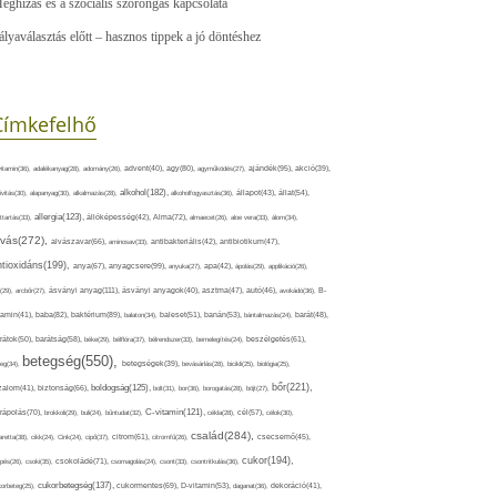
eghízás és a szociális szorongás kapcsolata
ályaválasztás előtt – hasznos tippek a jó döntéshez
Címkefelhő
ajándék(95),
itamin(36),
adalékanyag(28),
adomány(26),
advent(40),
agy(80),
agyműködés(27),
akció(39),
alkohol(182),
ivitás(30),
alapanyag(30),
alkalmazás(28),
alkoholfogyasztás(36),
állapot(43),
állat(54),
allergia(123),
attartás(33),
állóképesség(42),
Alma(72),
almaecet(26),
aloe vera(33),
álom(34),
lvás(272),
alvászavar(66),
aminosav(33),
antibakteriális(42),
antibiotikum(47),
ntioxidáns(199),
anyagcsere(99),
anya(67),
anyuka(27),
apa(42),
ápolás(29),
applikáció(26),
ásványi anyag(111),
(29),
arcbőr(27),
ásványi anyagok(40),
asztma(47),
autó(46),
avokádó(36),
B-
tamin(41),
baba(82),
baktérium(89),
balaton(34),
baleset(51),
banán(53),
bántalmazás(24),
barát(48),
rátok(50),
barátság(58),
béke(29),
bélflóra(37),
bélrendszer(33),
bemelegítés(24),
beszélgetés(61),
betegség(550),
eg(34),
betegségek(39),
bevásárlás(28),
bicikli(25),
biológia(25),
bőr(221),
boldogság(125),
zalom(41),
biztonság(66),
bolt(31),
bor(36),
borogatás(28),
böjt(27),
C-vitamin(121),
rápolás(70),
brokkoli(29),
buli(24),
bűntudat(32),
cékla(28),
cél(57),
célok(30),
család(284),
aretta(38),
cikk(24),
Cink(24),
cipő(37),
citrom(61),
citromfű(26),
csecsemő(45),
cukor(194),
pés(26),
csoki(35),
csokoládé(71),
csomagolás(24),
csont(33),
csontritkulás(36),
cukorbetegség(137),
orbeteg(25),
cukormentes(69),
D-vitamin(53),
daganat(36),
dekoráció(41),