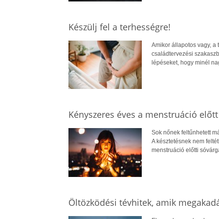
Készülj fel a terhességre!
Amikor állapotos vagy, a 
családtervezési szakaszb
lépéseket, hogy minél na
Kényszeres éves a menstruáció előtt
Sok nőnek feltűnhetett m
A késztetésnek nem feltét
menstruáció előtti sóvár
Öltözködési tévhitek, amik megakadá