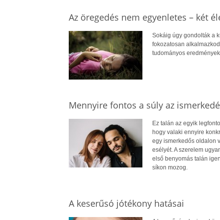
Az öregedés nem egyenletes – két éle
Sokáig úgy gondolták a k
fokozatosan alkalmazkodi
tudományos eredmények az
Mennyire fontos a súly az ismerkedé
Ez talán az egyik legfont
hogy valaki ennyire konkr
egy ismerkedős oldalon v
esélyét. A szerelem ugya
első benyomás talán igen,
síkon mozog.
A keserűsó jótékony hatásai