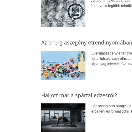
A három makrotápanyag, va
hírneve, a legtöbb felnő
Az energiaszegény étrend nyomába
Energiaszegény étrendre 
tehát túlsúly vagy elhízá
tápanyag felvétel növeks
Hallott már a spártai edzésről?
Bár hasonlóan hangzik a 
erősíteni és formásodni i