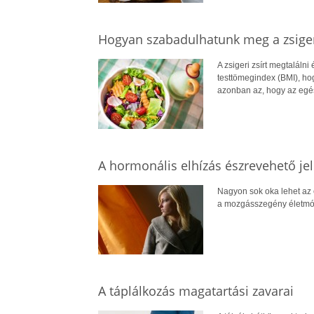
Hogyan szabadulhatunk meg a zsigeri
A zsigeri zsírt megtaláln
testtömegindex (BMI), hogy
azonban az, hogy az egés
A hormonális elhízás észrevehető jel
Nagyon sok oka lehet az e
a mozgásszegény életmó
A táplálkozás magatartási zavarai