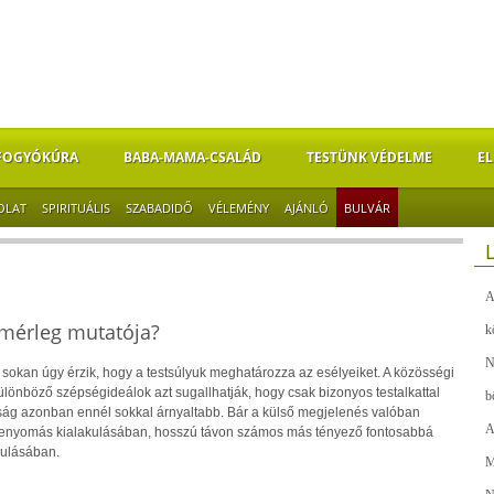
FOGYÓKÚRA
BABA-MAMA-CSALÁD
TESTÜNK VÉDELME
EL
OLAT
SPIRITUÁLIS
SZABADIDŐ
VÉLEMÉNY
AJÁNLÓ
BULVÁR
A
 mérleg mutatója?
k
N
sokan úgy érzik, hogy a testsúlyuk meghatározza az esélyeiket. A közösségi
lönböző szépségideálok azt sugallhatják, hogy csak bizonyos testalkattal
b
ság azonban ennél sokkal árnyaltabb. Bár a külső megjelenés valóban
A
ő benyomás kialakulásában, hosszú távon számos más tényező fontosabbá
kulásában.
M