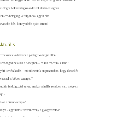
yaralás három gyerekkel: így lett végre nyugodt a pakolásunk
észleges bokaszalagszakadásról általànosságban
enière-betegség, a fülgondok egyik oka
evesebb hús, könnyedebb nyári étrend
ktuális
ermészetes védekezés a parlagfű-allergia ellen
iért dagad be a láb a hőségben – és mit tehetünk ellene?
yári kertészkedés – mit ültessünk augusztusban, hogy ősszel és
avasszal is bőven teremjen?
uditív feldolgozási zavar, amikor a hallás rendben van, mégsem
rtjük
i az a Niann-terápia?
sálya – egy illatos fűszernövény a gyógyászatban