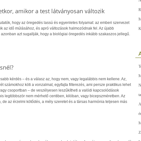
N
tkor, amikor a test látványosan változik
R
M
utatók, hogy az öregedés lassú és egyenletes folyamat: az emberi szervezet
k az idő múlásához, és apró változások halmozódnak fel. Az újabb
K
onban azt sugallják, hogy a biológiai öregedés inkább szakaszos jellegű.
A
snél?
T
M
osabb kérdés – és a válasz az, hogy nem, vagy legalábbis nem kellene. Az,
ét számokhoz köti a vonzalmat, egyfajta filterezés, ami persze praktikus lehet
N
agy csoportban – de veszélyesen leszűkítheti a valódi kapcsolódások
t
nis legtöbbször nem mérhető centiben, kilóban, vagy bicepszméretben. Az
 de az érzelmi kötődés, a mély szeretet és a társas harmónia teljesen más
A
é
M
Z