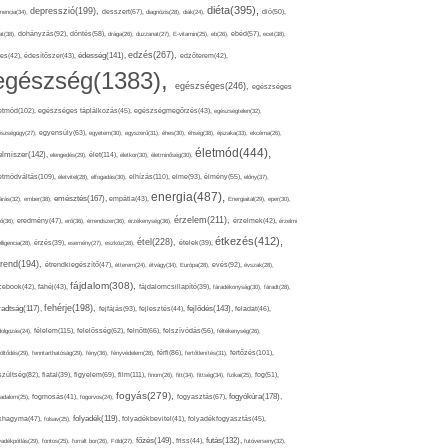
diéta(395),
depresszió(199),
mencia(34),
desszert(67),
diagnózis(28),
diák(24),
dió(50),
dohányzás(92),
at(38),
döntés(58),
drága(26),
duzzanat(27),
E-vitamin(25),
eb(26),
ebéd(57),
ecet(38),
edzés(267),
édesség(141),
es(42),
édesítőszer(43),
edzőterem(42),
egészség(1383),
egészséges(246),
egészséges
etmód(102),
egészséges táplálkozás(45),
egészségmegőrzés(43),
egészségtelen(32),
észségügy(27),
egyensúly(63),
egyetem(30),
egyszerű(31),
éhes(30),
éhség(38),
éjszaka(33),
ekcéma(26),
életmód(444),
elmiszer(142),
élet(114),
elengedés(29),
életkor(30),
életminőség(30),
etmódváltás(109),
elhízás(110),
elme(93),
életvitel(28),
elfogadás(30),
élmény(55),
előny(37),
energia(487),
emésztés(167),
árás(32),
ember(38),
empátia(43),
Energiaital(29),
eper(30),
érzelem(211),
ő(36),
eredmény(47),
erő(36),
érrendszer(36),
érzékenység(36),
érzelmek(42),
érzelmi
étkezés(412),
étel(228),
elligencia(28),
érzés(39),
esemény(27),
eszköz(28),
ételek(39),
trend(194),
evés(92),
étrendkiegészítő(47),
étterem(24),
étvágy(34),
Európa(28),
évszak(28),
fájdalom(308),
cebook(42),
fahéj(43),
fájdalomcsillapító(39),
fáradékonyság(30),
fáradt(28),
fehérje(198),
radtság(117),
fejfájás(93),
fejlődés(143),
fejlesztés(44),
feladat(46),
félelem(115),
dolgozás(24),
felelősség(62),
felnőtt(66),
felszívódás(56),
féltékenység(26),
fertőzés(101),
töltődés(29),
fenntarthatóság(29),
fény(36),
fényvédelem(28),
férfi(86),
fertőtlenítés(31),
film(111),
szültség(82),
fiatal(39),
figyelem(69),
finom(26),
fitt(34),
fittség(34),
fizikai(25),
fog(51),
fogyás(279),
fogyókúra(178),
gadalom(25),
fogmosás(41),
fogorvos(24),
fogyasztás(67),
folyadék(119),
khagyma(47),
folsav(25),
folyadékbevitel(41),
folyadékfogyasztás(45),
főzés(149),
futás(132),
yadékpótlás(29),
fontos(25),
forralt bor(26),
Föld(27),
friss(44),
futóverseny(32),