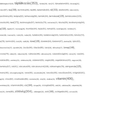
táplálkozás(353),
lálékkiegészítő(25),
tárolás(29),
társ(27),
társadalom(50),
társaság(31),
tea(158),
tél(153),
vasz(87),
technika(46),
tej(88),
tejtermék(60),
telefon(49),
televízió(31),
terápia(92),
terhesség(96),
természet(129),
természetes(103),
ljesítmény(46),
termék(44),
test(171),
testmozgás(97),
rvezés(46),
testsúly(79),
testtartás(27),
tészta(39),
tevékenység(44),
pp(118),
tippek(27),
tisztaság(35),
tisztítás(44),
tojás(91),
torna(43),
torokfájás(32),
törődés(27),
tudatosság(115),
tudomány(106),
ténet(38),
trauma(31),
trükk(25),
tudás(30),
tudatos(46),
túlsúly(72),
tünet(139),
ra(78),
turmix(64),
túró(29),
tüdő(28),
tünetek(64),
türelem(47),
uborka(26),
újév(42),
ünnep(148),
ahasznosítás(37),
újszülött(26),
úszás(46),
Utazás(85),
Üdítő(26),
ülőmunka(27),
csora(79),
válás(24),
választás(29),
változás(48),
változatos(24),
várandósság(54),
város(24),
vas(64),
sárlás(85),
vashiány(31),
védekezés(28),
védelem(59),
vegán(48),
vegetáriánus(43),
vegyszer(28),
vércukorszint(108),
vérnyomás(125),
lemény(57),
vér(41),
vércukor(49),
vérkeringés(78),
rseny(46),
vérszegénység(34),
vese(46),
veszekedés(29),
veszély(45),
veszélyes(54),
világháló(41),
vitamin(406),
ág(34),
vírus(82),
viselkedés(86),
viszketés(30),
vita(34),
vitalitás(31),
víz(184),
aminhiány(33),
vitaminok(86),
vizsga(26),
vizsgálat(59),
zab(34),
zabkása(36),
zabpehely(36),
zöldség(304),
zsír(166),
ar(24),
zene(85),
zöldségek(32),
zsírégetés(46),
zsírsav(25)