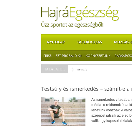
NYITÓLAP
TÁPLÁLKOZÁS
MOZGÁS-
FRISS
EZT PRÓBÁLD KI!
KÖRNYEZETÜNK
PÁRKAPCS
TALÁLATOK
testsúly
Testsúly és ismerkedés – számít-e a
Az ismerkedés világában 
média, a reklámok és a kü
lehetünk vonzóak. A való
szerepet játszik az els
válik egy kapcsolat kiala