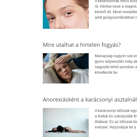
A keserűsónak nincs köze
rá. Kémiai neve a magné
kénből áll. Mivel eredeti
amit gyógyszertárakban is
Mire utalhat a hirtelen fogyás?
Manapság nagyon sok embe
gyors súlyvesztés még ak
nagyobb lehet azonban a b
következik be.
Anorexiásként a karácsonyi asztalnál
A karácsonyi időszak egyi
a boltok és cukrászdák fi
illatával. Ez az időszak k
evéssel. Használjuk fel a