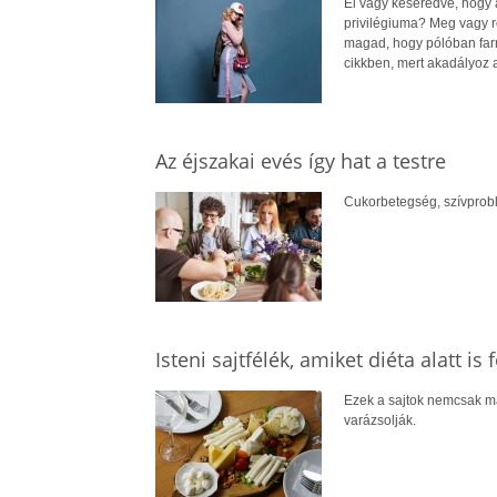
El vagy keseredve, hogy 
privilégiuma? Meg vagy r
magad, hogy pólóban farm
cikkben, mert akadályoz a
Az éjszakai evés így hat a testre
Cukorbetegség, szívprobl
Isteni sajtfélék, amiket diéta alatt is
Ezek a sajtok nemcsak m
varázsolják.