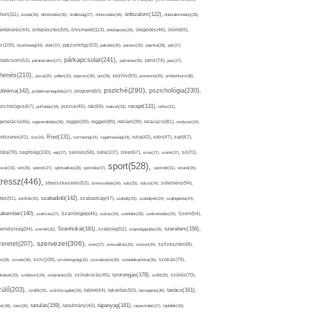
thon(111),
önbizalom(122),
óvoda(26),
öltözködés(35),
önállóság(27),
önbecsülés(36),
önbizalomhiány(28),
önismeret(113),
értékelés(44),
önfejlesztés(59),
önkifejezés(26),
öregedés(46),
öröm(69),
z(109),
őszinteség(34),
ötlet(37),
pajzsmirigy(53),
pakolás(30),
panasz(25),
paprika(28),
pár(27),
párkapcsolat(241),
radicsom(52),
páratartalom(27),
pattanás(30),
pénz(74),
piac(27),
ihenés(210),
pizza(25),
pollen(33),
popcorn(35),
por(26),
pozitív(83),
prevenció(25),
probiotikum(38),
psziché(290),
pszichológia(230),
obléma(142),
problémamegoldás(27),
program(60),
recept(131),
zichológus(67),
puffadás(34),
pulzus(45),
rák(69),
reakció(33),
reflux(31),
generáció(46),
regenerálódás(28),
reggel(39),
reggeli(89),
reklám(39),
relaxáció(81),
rendszer(24),
Rost(131),
ndszeres(41),
rizs(34),
rozmaring(24),
rugalmasság(24),
ruha(42),
rutin(47),
sajt(67),
segítség(100),
séta(107),
láta(78),
sejt(27),
sérülés(58),
siker(67),
sírás(27),
smink(37),
só(70),
sport(528),
ozat(33),
sör(26),
spenót(27),
spiritualitás(28),
spórolás(37),
sportoló(31),
strand(35),
tressz(446),
sütemény(94),
stresszkezelés(53),
stresszoldás(34),
súly(25),
súlyzó(24),
szabadidő(142),
tés(91),
sütőtök(25),
szabadság(47),
szabály(25),
szabályok(24),
szájhigiénia(24),
akember(140),
szakítás(27),
Számítógép(46),
száraz(24),
szédülés(35),
székrekedés(25),
Szem(54),
Szénhidrát(181),
emélyiség(94),
szerelem(156),
szemét(32),
szépség(52),
szépségápolás(26),
szervezet(306),
zeretet(207),
szex(27),
szexualitás(25),
szezon(34),
szilveszter(48),
szív(109),
n(28),
színek(36),
szívbetegség(32),
szocializáció(30),
szódabikarbóna(35),
szokás(79),
szorongás(178),
okások(33),
szolárium(24),
szoptatás(33),
szórakozás(45),
szőlő(25),
szülés(70),
zülő(203),
tanács(161),
szülők(25),
szűrővizsgálat(34),
tablet(44),
takarítás(50),
támogatás(36),
tápanyag(181),
tanulás(159),
ár(36),
tánc(26),
tanulmány(40),
tapasztalat(27),
táplálék(34),