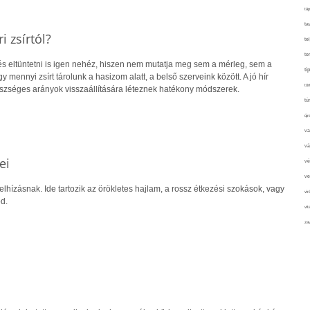
táp
ta
 zsírtól?
te
te
i és eltüntetni is igen nehéz, hiszen nem mutatja meg sem a mérleg, sem a
ti
 mennyi zsírt tárolunk a hasizom alatt, a belső szerveink között. A jó hír
tör
zséges arányok visszaállítására léteznek hatékony módszerek.
tú
újr
va
vá
ei
vé
ve
lhízásnak. Ide tartozik az örökletes hajlam, a rossz étkezési szokások, vagy
vir
d.
vit
zav