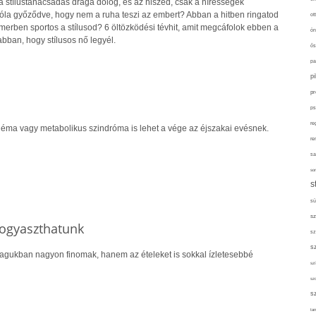
a stílustanácsadás drága dolog, és az hiszed, csak a hírességek
óla győződve, hogy nem a ruha teszi az embert? Abban a hitben ringatod
ot
erben sportos a stílusod? 6 öltözködési tévhit, amit megcáfolok ebben a
ön
bban, hogy stílusos nő legyél.
ős
pa
p
pr
ps
re
éma vagy metabolikus szindróma is lehet a vége az éjszakai evésnek.
re
sa
sor
s
sü
sz
 fogyaszthatunk
sz
s
agukban nagyon finomak, hanem az ételeket is sokkal ízletesebbé
szí
sz
s
tan