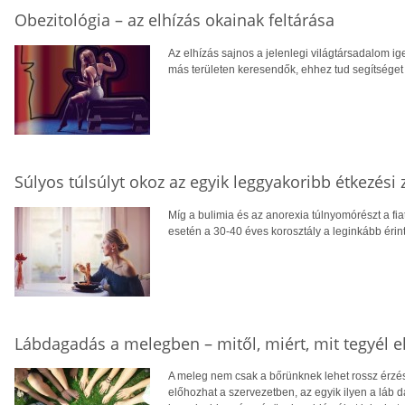
Obezitológia – az elhízás okainak feltárása
Az elhízás sajnos a jelenlegi világtársadalom i
más területen keresendők, ehhez tud segítséget
Súlyos túlsúlyt okoz az egyik leggyakoribb étkezési 
Míg a bulimia és az anorexia túlnyomórészt a fia
esetén a 30-40 éves korosztály a leginkább érint
Lábdagadás a melegben – mitől, miért, mit tegyél e
A meleg nem csak a bőrünknek lehet rossz érzés 
előhozhat a szervezetben, az egyik ilyen a láb