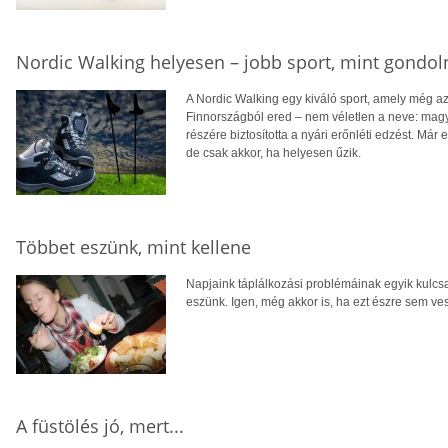
Nordic Walking helyesen – jobb sport, mint gondol
A Nordic Walking egy kiváló sport, amely még az
Finnországból ered – nem véletlen a neve: magyar
részére biztosította a nyári erőnléti edzést. Már
de csak akkor, ha helyesen űzik.
Többet eszünk, mint kellene
Napjaink táplálkozási problémáinak egyik kulcs
eszünk. Igen, még akkor is, ha ezt észre sem ve
A füstölés jó, mert...