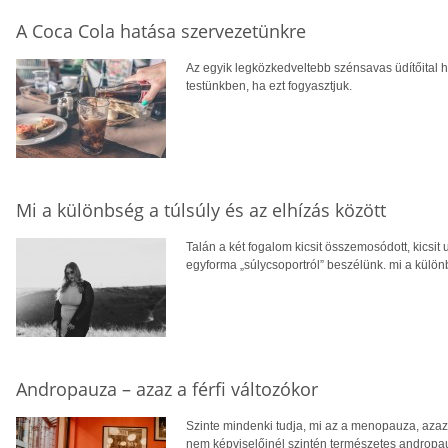
A Coca Cola hatása szervezetünkre
Az egyik legközkedveltebb szénsavas üdítőital ha
testünkben, ha ezt fogyasztjuk.
Mi a különbség a túlsúly és az elhízás között
Talán a két fogalom kicsit összemosódott, kicsit 
egyforma „súlycsoportról” beszélünk. mi a különb
Andropauza – azaz a férfi változókor
Szinte mindenki tudja, mi az a menopauza, azaz
nem képviselőinél szintén természetes andropau