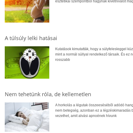
esztétikai szempontból hagynak kivetnivalót ma
A túlsúly lelki hatásai
Kutatások kimutatták, hogy a súlyfelesleggel küzd
mint a normál súllyal rendelkező társaik. És e
rosszabb
Nem tehetünk róla, de kellemetlen
A horkolás a légutak összeeséséből adódó hang
nem betegség, azonban ez a légzéskimaradás b
vezethet, amit alvási apnoének hívunk