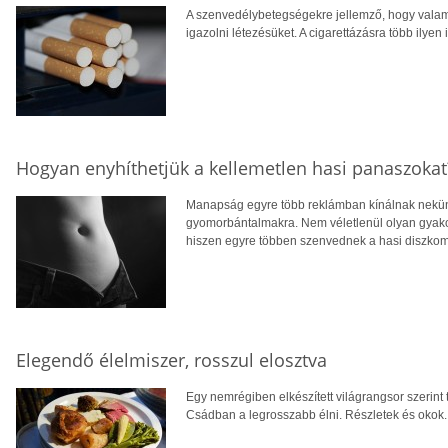
A szenvedélybetegségekre jellemző, hogy valami 
igazolni létezésüket. A cigarettázásra több ilyen 
Hogyan enyhíthetjük a kellemetlen hasi panaszokat
Manapság egyre több reklámban kínálnak nekün
gyomorbántalmakra. Nem véletlenül olyan gyako
hiszen egyre többen szenvednek a hasi diszkomf
Elegendő élelmiszer, rosszul elosztva
Egy nemrégiben elkészített világrangsor szerin
Csádban a legrosszabb élni. Részletek és okok.