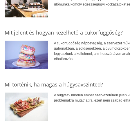
ülőmunka komoly egészségügyi kockázatokat rej
Mit jelent és hogyan kezelhető a cukorfüggőség?
A cukorfüggőség népbetegség, a szervezet mű
gabonákban, a zöldségekben, a gyümölcsökben, v
fogyasztunk a kelleténél, ami hosszú távon árta
elhatározás.
Mi történik, ha magas a húgysavszinted?
A húgysav minden ember szervezetében jelen v
problémákra mutathat rá, ezért nem szabad elh