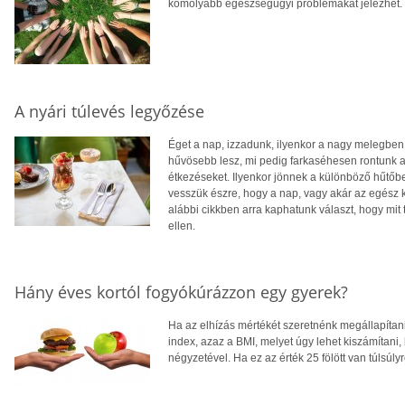
komolyabb egészségügyi problémákat jelezhet.
A nyári túlevés legyőzése
Éget a nap, izzadunk, ilyenkor a nagy melegben
hűvösebb lesz, mi pedig farkaséhesen rontunk a
étkezéseket. Ilyenkor jönnek a különböző hűtőben
vesszük észre, hogy a nap, vagy akár az egész ká
alábbi cikkben arra kaphatunk választ, hogy mit t
ellen.
Hány éves kortól fogyókúrázzon egy gyerek?
Ha az elhízás mértékét szeretnénk megállapítani
index, azaz a BMI, melyet úgy lehet kiszámítani
négyzetével. Ha ez az érték 25 fölött van túlsúlyr