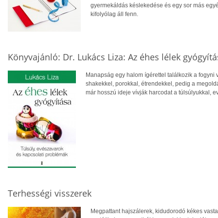
gyermekáldás késlekedése és egy sor más egyéb
kifolyólag áll fenn.
Könyvajánló: Dr. Lukács Liza: Az éhes lélek gyógyít
Manapság egy halom ígérettel találkozik a fogyni 
shakekkel, porokkal, étrendekkel, pedig a megoldá
már hosszú ideje vívják harcodat a túlsúlyukkal, e
Terhességi visszerek
Megpattant hajszálerek, kidudorodó kékes vas