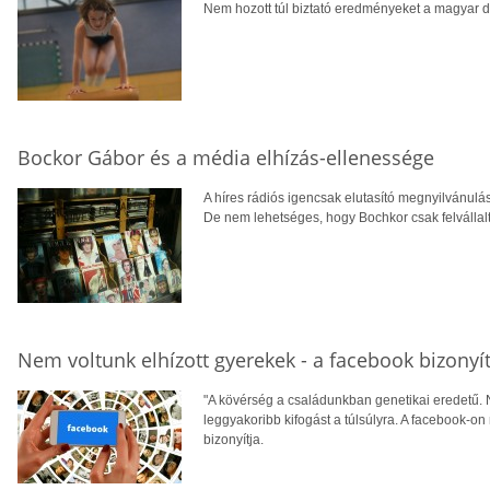
Nem hozott túl biztató eredményeket a magyar diá
Bockor Gábor és a média elhízás-ellenessége
A híres rádiós igencsak elutasító megnyilvánulá
De nem lehetséges, hogy Bochkor csak felvállalta
Nem voltunk elhízott gyerekek - a facebook bizonyí
"A kövérség a családunkban genetikai eredetű. N
leggyakoribb kifogást a túlsúlyra. A facebook-o
bizonyítja.