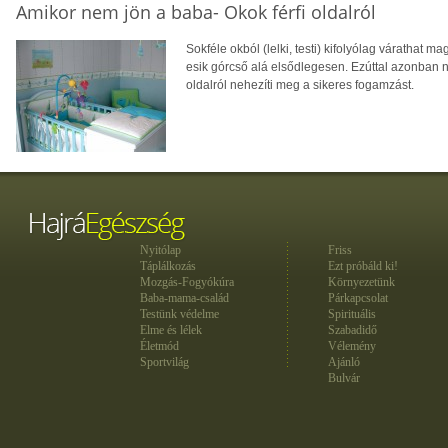
Amikor nem jön a baba- Okok férfi oldalról
Sokféle okból (lelki, testi) kifolyólag várathat 
esik górcső alá elsődlegesen. Ezúttal azonban 
oldalról nehezíti meg a sikeres fogamzást.
Nyitólap
Friss
Táplálkozás
Ezt próbáld ki!
Mozgás-Fogyókúra
Környezetünk
Baba-mama-család
Párkapcsolat
Testünk védelme
Spirituális
Elme és lélek
Szabadidő
Életmód
Vélemény
Sportvilág
Ajánló
Bulvár