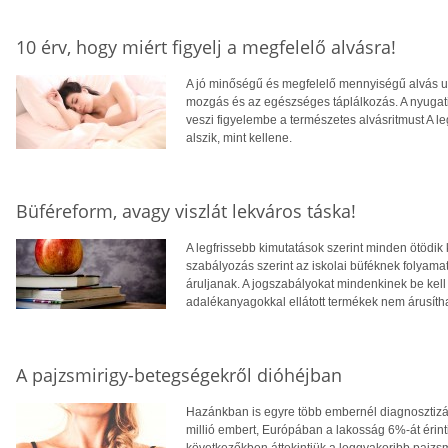
10 érv, hogy miért figyelj a megfelelő alvásra!
A jó minőségű és megfelelő mennyiségű alvás u
mozgás és az egészséges táplálkozás. A nyugati 
veszi figyelembe a természetes alvásritmust A
alszik, mint kellene.
Büféreform, avagy viszlát lekváros táska!
A legfrissebb kimutatások szerint minden ötödik k
szabályozás szerint az iskolai büféknek folyamat
áruljanak. A jogszabályokat mindenkinek be kell 
adalékanyagokkal ellátott termékek nem árusíth
A pajzsmirigy-betegségekről dióhéjban
Hazánkban is egyre több embernél diagnosztiz
millió embert, Európában a lakosság 6%-át érint