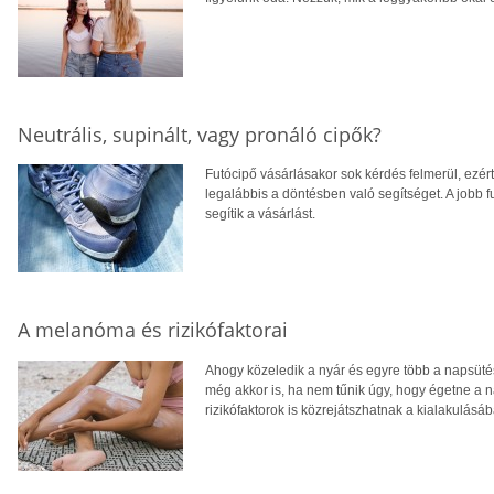
Neutrális, supinált, vagy pronáló cipők?
Futócipő vásárlásakor sok kérdés felmerül, ezért 
legalábbis a döntésben való segítséget. A jobb 
segítik a vásárlást.
A melanóma és rizikófaktorai
Ahogy közeledik a nyár és egyre több a napsütés
még akkor is, ha nem tűnik úgy, hogy égetne a
rizikófaktorok is közrejátszhatnak a kialakulásáb