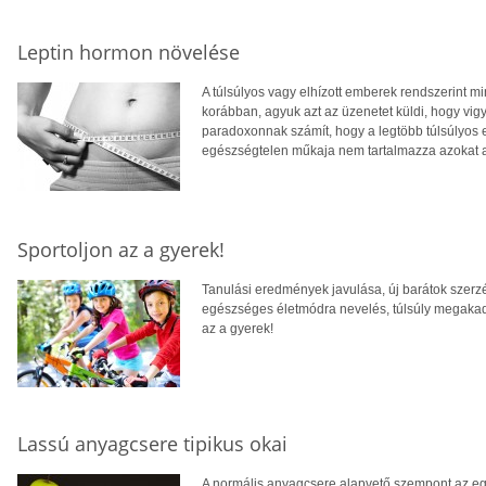
Leptin hormon növelése
A túlsúlyos vagy elhízott emberek rendszerint mi
korábban, agyuk azt az üzenetet küldi, hogy vig
paradoxonnak számít, hogy a legtöbb túlsúlyos em
egészségtelen műkaja nem tartalmazza azokat a
Sportoljon az a gyerek!
Tanulási eredmények javulása, új barátok szer
egészséges életmódra nevelés, túlsúly megakad
az a gyerek!
Lassú anyagcsere tipikus okai
A normális anyagcsere alapvető szempont az eg