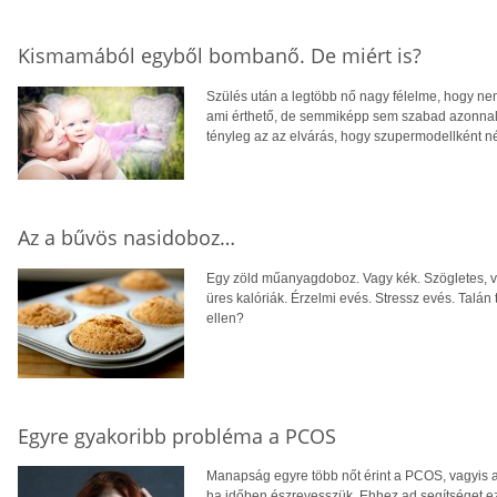
Kismamából egyből bombanő. De miért is?
Szülés után a legtöbb nő nagy félelme, hogy nem
ami érthető, de semmiképp sem szabad azonnal
tényleg az az elvárás, hogy szupermodellként né
Az a bűvös nasidoboz…
Egy zöld műanyagdoboz. Vagy kék. Szögletes, vag
üres kalóriák. Érzelmi evés. Stressz evés. Talán 
ellen?
Egyre gyakoribb probléma a PCOS
Manapság egyre több nőt érint a PCOS, vagyis a
ha időben észrevesszük. Ehhez ad segítséget ez