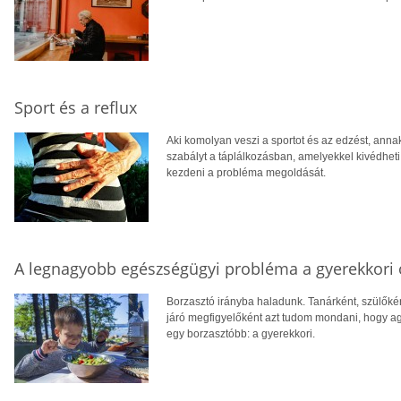
Sport és a reflux
Aki komolyan veszi a sportot és az edzést, annak
szabályt a táplálkozásban, amelyekkel kivédheti 
kezdeni a probléma megoldását.
A legnagyobb egészségügyi probléma a gyerekkori 
Borzasztó irányba haladunk. Tanárként, szülőké
járó megfigyelőként azt tudom mondani, hogy agga
egy borzasztóbb: a gyerekkori.