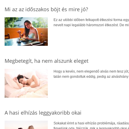
Mi az az időszakos böjt és mire jó?
Ez az utóbbi időben felkapott étkezési forma egy
nevelt napi legalább háromszori étkezést. De mi
Megbetegít, ha nem alszunk eleget
Hogy a kevés, nem elegendő alvás nem tesz jót, 
talán nem gondoltuk eddig, pedig az alváshiány
A hasi elhízás leggyakoribb okai
Sokakat érint a hasi elhízás problémája, ráadás
figyelünk oda. Nézzük, mik a leggyakoribb okai é