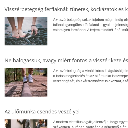
Visszérbetegség férfiaknál: tünetek, kockázatok és 
A visszérbetegség sokak fejében még mindig els
falának gyengülése férfiaknál is gyakori jelenség
valamilyen formában. A férjem mindkét lábát mű
Ne halogassuk, avagy miért fontos a visszér kezelé
A visszérbetegség a vénák kóros kitágulását jele
a tartós megterhelés és az állómunka is szerepet 
vérkeringését, és akár trombózist is okozhat, ezé
Az ülőmunka csendes veszélyei
A modern életstílus egyik jellemzője, hogy egyre 
székekben, autóban, vagy épp a képernyő előtt.