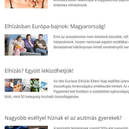
következőkben áttekintjük a leggyakoribb pajzs
érdemes elindulnunk.
Elhízásban Európa-bajnok: Magyarország!
Erre az aranyéremre nem lehetünk büszkék, sőt 
helyezésünk, hiszen nemcsak egyéni esztétikai
társadalmat hátrányosan érintő eredményről van
Elhízás? Együtt leküzdhetjük!
Az idei Európai Elhízás Elleni Nap legfőbb üz
összefogás fontosságára emlékeztet minket. Az e
Figyelmet kell fordítani a súlytöbblet egészségüg
több, mint 50 betegség hozható összefüggésbe.
Nagyobb eséllyel híznak el az asztmás gyerekek?
A legújabb felmérések szerint 50%-kal nagyobb e