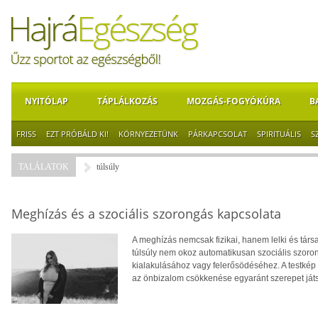
NYITÓLAP
TÁPLÁLKOZÁS
MOZGÁS-FOGYÓKÚRA
B
FRISS
EZT PRÓBÁLD KI!
KÖRNYEZETÜNK
PÁRKAPCSOLAT
SPIRITUÁLIS
S
TALÁLATOK
túlsúly
Meghízás és a szociális szorongás kapcsolata
A meghízás nemcsak fizikai, hanem lelki és tár
túlsúly nem okoz automatikusan szociális szoro
kialakulásához vagy felerősödéséhez. A testkép
az önbizalom csökkenése egyaránt szerepet ját