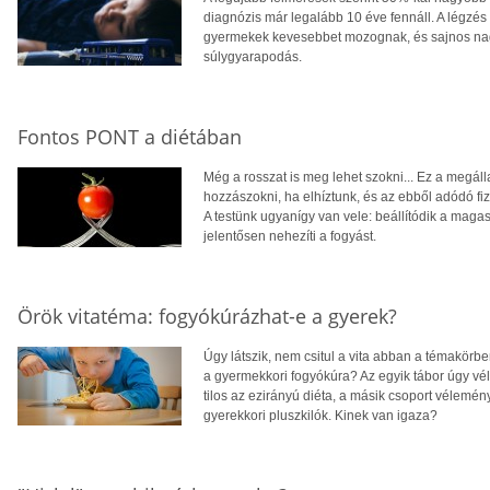
diagnózis már legalább 10 éve fennáll. A légzés
gyermekek kevesebbet mozognak, és sajnos nag
súlygyarapodás.
Fontos PONT a diétában
Még a rosszat is meg lehet szokni... Ez a megál
hozzászokni, ha elhíztunk, és az ebből adódó 
A testünk ugyanígy van vele: beállítódik a magasa
jelentősen nehezíti a fogyást.
Örök vitatéma: fogyókúrázhat-e a gyerek?
Úgy látszik, nem csitul a vita abban a témakörb
a gyermekkori fogyókúra? Az egyik tábor úgy véli
tilos az ezirányú diéta, a másik csoport vélemé
gyerekkori pluszkilók. Kinek van igaza?