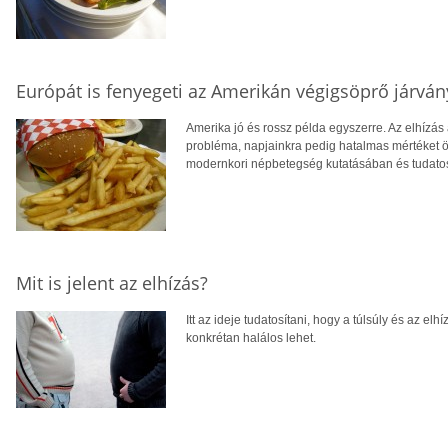
Európát is fenyegeti az Amerikán végigsöprő járván
Amerika jó és rossz példa egyszerre. Az elhízá
probléma, napjainkra pedig hatalmas mértéket öl
modernkori népbetegség kutatásában és tudatos
Mit is jelent az elhízás?
Itt az ideje tudatosítani, hogy a túlsúly és az e
konkrétan halálos lehet.