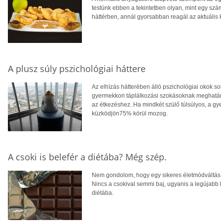
testünk ebben a tekintetben olyan, mint egy szá
háttérben, annál gyorsabban reagál az aktuális 
A plusz súly pszichológiai háttere
Az elhízás hátterében álló pszichológiai okok 
gyermekkori táplálkozási szokásoknak meghatá
az étkezéshez. Ha mindkét szülő túlsúlyos, a gy
küzködjön75% körül mozog.
A csoki is belefér a diétába? Még szép.
Nem gondolom, hogy egy sikeres életmódváltás a
Nincs a csokival semmi baj, ugyanis a legújabb 
diétába.