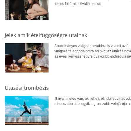
fontos feltárni a kiváltó okokat.
Jelek amik ételfüggőségre utalnak
A tudományos világban továbbra is vitatott az é
világszerte aggodalomra ad okot az elhízás növ
az evési kényszer egyre gyakoribb előfordulásáv
Utazási trombózis
Itt nyár, meleg van, aki teheti, elindul egy nag
a hosszabb utak egyik legrosszabb velejárója a