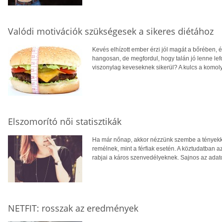
Valódi motivációk szükségesek a sikeres diétához
Kevés elhízott ember érzi jól magát a bőrében, 
hangosan, de megfordul, hogy talán jó lenne lef
viszonylag keveseknek sikerül? A kulcs a komoly
Elszomorító női statisztikák
Ha már nőnap, akkor nézzünk szembe a tényekkel
remélnek, mint a férfiak esetén. A köztudatban a
rabjai a káros szenvedélyeknek. Sajnos az adat
NETFIT: rosszak az eredmények