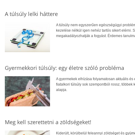
A túlsúly lelki háttere
A túlsúly nem egyszerűen egészségügyi probléma:
kezelése nélkül igen nehéz tartós sikert elérni.
megakadályozhatják a fogyást. Érdemes tanulmán
Gyermekkori túlsúly: egy életre szóló probléma
A gyermekek elhízása folyamatosan aktuális és e
fiatalkori túlsúly sok szempontból rossz, több
alapja.
Meg kell szerettetni a zöldségeket!
Kiderült, körülbelül feleannyi zöldséget és gyüm