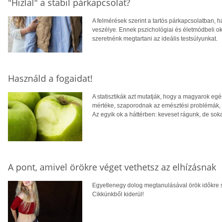
"Hizlal" a stabil párkapcsolat?
A felmérések szerint a tartós párkapcsolatban, 
veszélye. Ennek pszichológiai és életmódbeli ok
szeretnénk megtartani az ideális testsúlyunkat.
Használd a fogaidat!
A statisztikák azt mutatják, hogy a magyarok eg
mértéke, szaporodnak az emésztési problémák, és
Az egyik ok a háttérben: keveset rágunk, de sok
A pont, amivel örökre véget vethetsz az elhízásnak
Egyetlenegy dolog megtanulásával örök időkre s
Cikkünkből kiderül!