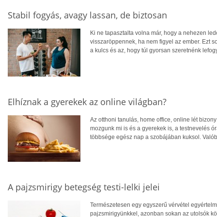
Stabil fogyás, avagy lassan, de biztosan
Ki ne tapasztalta volna már, hogy a nehezen ledo
visszaröppennek, ha nem figyel az ember. Ezt s
a kulcs és az, hogy túl gyorsan szeretnénk lefogy
Elhíznak a gyerekek az online világban?
Az otthoni tanulás, home office, online lét biz
mozgunk mi is és a gyerekek is, a testnevelés ó
többsége egész nap a szobájában kuksol. Valób
A pajzsmirigy betegség testi-lelki jelei
Természetesen egy egyszerű vérvétel egyértelm
pajzsmirigyünkkel, azonban sokan az utolsók köz