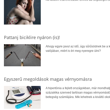
Pattanj biciklire nyáron (is)!
Ahogy egyre javul az idő, úgy sűrűsödnek be a k
valójában, miért is éri meg nyeregre ülni?
Egyszerű megoldások magas vérnyomásra
A hipertónia a fejlett országokban, már mondha
százaléka szenved tartósan magas vérnyomástó
betegség számlájára. Mik lehetnek a kiváltó oko