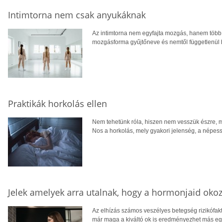
Intimtorna nem csak anyukáknak
Az intimtorna nem egyfajta mozgás, hanem több
mozgásforma gyűjtőneve és nemtől függetlenül 
Praktikák horkolás ellen
Nem tehetünk róla, hiszen nem vesszük észre, mi
Nos a horkolás, mely gyakori jelenség, a népes
Jelek amelyek arra utalnak, hogy a hormonjaid okozz
Az elhízás számos veszélyes betegség rizikófakt
már maga a kiváltó ok is eredményezhet más egé