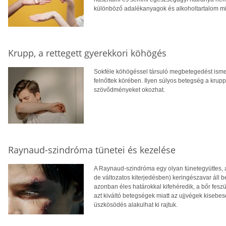
különböző adalékanyagok és alkoholtartalom mia
Krupp, a rettegett gyerekkori köhögés
Sokféle köhögéssel társuló megbetegedést ism
felnőttek körében. Ilyen súlyos betegség a krupp
szövődményeket okozhat.
Raynaud-szindróma tünetei és kezelése
A Raynaud-szindróma egy olyan tünetegyüttes, 
de változatos kiterjedésben) keringészavar áll be
azonban éles határokkal kifehéredik, a bőr feszü
azt kiváltó betegségek miatt az ujjvégek kisebe
üszkösödés alakulhat ki rajtuk.