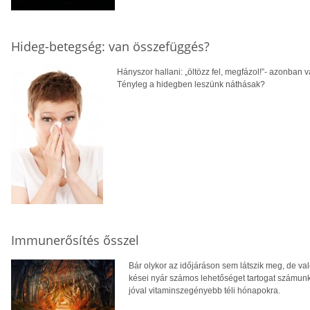
Hideg-betegség: van összefüggés?
Hányszor hallani: „öltözz fel, megfázol!”- azonban
Tényleg a hidegben leszünk náthásak?
Immunerősítés ősszel
Bár olykor az időjáráson sem látszik meg, de val
kései nyár számos lehetőséget tartogat számunk
jóval vitaminszegényebb téli hónapokra.