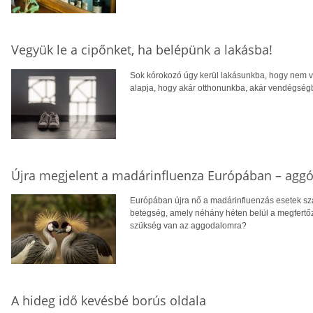
Vegyük le a cipőnket, ha belépünk a lakásba!
Sok kórokozó úgy kerül lakásunkba, hogy nem vál
alapja, hogy akár otthonunkba, akár vendégség
Újra megjelent a madárinfluenza Európában – aggó
Európában újra nő a madárinfluenzás esetek szám
betegség, amely néhány héten belül a megfertő
szükség van az aggodalomra?
A hideg idő kevésbé borús oldala