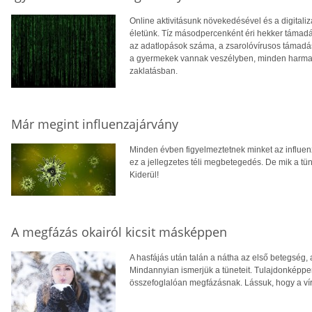
Online aktivitásunk növekedésével és a digitaliz
életünk. Tíz másodpercenként éri hekker támadá
az adatlopások száma, a zsarolóvírusos támadá
a gyermekek vannak veszélyben, minden harmadi
zaklatásban.
Már megint influenzajárvány
Minden évben figyelmeztetnek minket az influenz
ez a jellegzetes téli megbetegedés. De mik a tü
Kiderül!
A megfázás okairól kicsit másképpen
A hasfájás után talán a nátha az első betegség
Mindannyian ismerjük a tüneteit. Tulajdonképp
összefoglalóan megfázásnak. Lássuk, hogy a ví