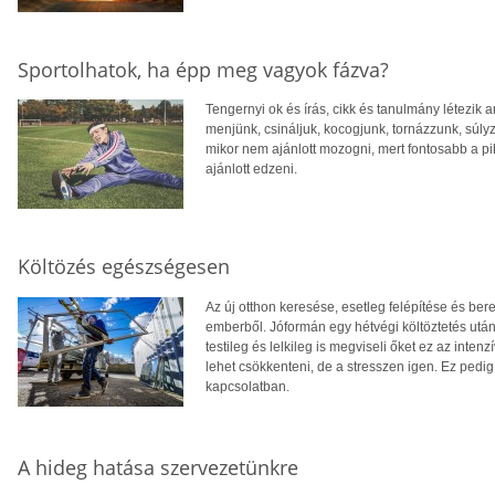
Sportolhatok, ha épp meg vagyok fázva?
Tengernyi ok és írás, cikk és tanulmány létezik a
menjünk, csináljuk, kocogjunk, tornázzunk, súlyz
mikor nem ajánlott mozogni, mert fontosabb a 
ajánlott edzeni.
Költözés egészségesen
Az új otthon keresése, esetleg felépítése és be
emberből. Jóformán egy hétvégi költöztetés utá
testileg és lelkileg is megviseli őket ez az in
lehet csökkenteni, de a stresszen igen. Ez ped
kapcsolatban.
A hideg hatása szervezetünkre