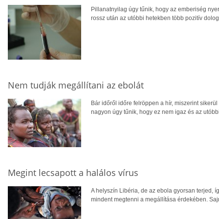
Pillanatnyilag úgy tűnik, hogy az emberiség nye
rossz után az utóbbi hetekben több pozitív dolog i
Nem tudják megállítani az ebolát
Bár időről időre felröppen a hír, miszerint sikerü
nagyon úgy tűnik, hogy ez nem igaz és az utóbb
Megint lecsapott a halálos vírus
A helyszín Libéria, de az ebola gyorsan terjed, 
mindent megtenni a megállítása érdekében. Sajn