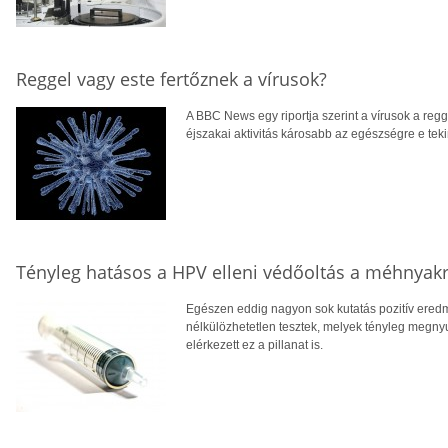
Reggel vagy este fertőznek a vírusok?
A BBC News egy riportja szerint a vírusok a reg
éjszakai aktivitás károsabb az egészségre e tek
Tényleg hatásos a HPV elleni védőoltás a méhnyakrá
Egészen eddig nagyon sok kutatás pozitív eredm
nélkülözhetetlen tesztek, melyek tényleg megny
elérkezett ez a pillanat is.