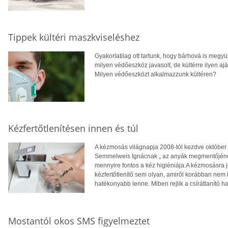
Tippek kültéri maszkviseléshez
Gyakorlatilag ott tartunk, hogy bárhová is megyün
milyen védőeszköz javasolt, de kültérre ilyen aj
Milyen védőeszközt alkalmazzunk kültéren?
Kézfertőtlenítésen innen és túl
A kézmosás világnapja 2008-tól kezdve októbe
Semmelweis Ignácnak „ az anyák megmentőjének
mennyire fontos a kéz higiéniája.A kézmosásra j
kézfertőtlenítő sem olyan, amiről korábban nem 
hatékonyabb lenne. Miben rejlik a csírátlanító h
Mostantól okos SMS figyelmeztet