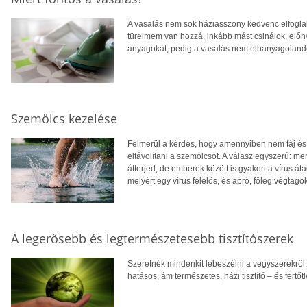
A vasalás nem sok háziasszony kedvenc elfogla
türelmem van hozzá, inkább mást csinálok, elő
anyagokat, pedig a vasalás nem elhanyagolandó
Szemölcs kezelése
Felmerül a kérdés, hogy amennyiben nem fáj és
eltávolítani a szemölcsöt. A válasz egyszerű: mer
átterjed, de emberek között is gyakori a vírus 
melyért egy vírus felelős, és apró, főleg végtag
A legerősebb és legtermészetesebb tisztítószerek
Szeretnék mindenkit lebeszélni a vegyszerekről,
hatásos, ám természetes, házi tisztító – és fertőt