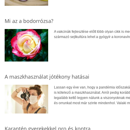
Mi az a bodorrózsa?
A vakcinák fejlesztése előtt több olyan cikk is 
származó sejtkultúra lehet a gyógyír a koronav
A maszkhasználat jótékony hatásai
Lassan egy éve van, hogy a pandémia időszakát 
is kötelező a maszkhasználat. Arról pedig korá
legalább kettő legyen nálunk a viszonyoknak meg
és orrunkat most már szinte mindenhol. Valaki m
Karantén gyerekekkel pro és kontra