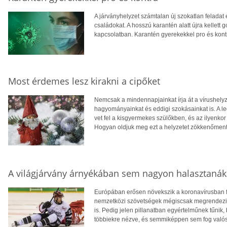
A járványhelyzet számtalan új szokatlan feladat 
családokat. A hosszú karantén alatt újra kellet
kapcsolatban. Karantén gyerekekkel pro és kont
Most érdemes lesz kirakni a cipőket
Nemcsak a mindennapjainkat írja át a vírushelyz
hagyományainkat és eddigi szokásainkat is. A le
vet fel a kisgyermekes szülőkben, és az ilyenko
Hogyan oldjuk meg ezt a helyzetet zökkenőmen
A világjárvány árnyékában sem nagyon halasztanák 
Európában erősen növekszik a koronavírusban fe
nemzetközi szövetségek mégiscsak megrendezik 
is. Pedig jelen pillanatban egyértelműnek tűnik, 
többiekre nézve, és semmiképpen sem fog valós