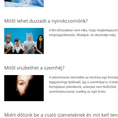
Mitől lehet duzzadt a nyirokcsomónk?
A téli időszakban nem ritka, hogy megbetegszün
megnagyobbodás. Mutatjuk, mi okozhatja még.
Mitől viszkethet a szemhéj?
A seborrhoeás dermatitis az ekcéma egy formája,
faggyúmirigy található, így a szemhéjat is. A bet
formájában jelentkezik, amelyek nem fertőzőek.
szemhéjduzzanat, esetleg az égő érzés.
Miért dőlünk be a csaló üzeneteknek és mit kell ten