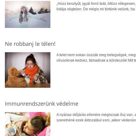
„Húzz kesztyűt, igyál forró teát, öltözz rétegese
listája végtelen. De mégis mi történik velünk, h
Ne robbanj le télen!
A telet nem sokan ússzák meg betegségek, megfá
vírusoknak kedvez, támadnak a kórokozók! Mit 
Immunrendszerünk védelme
A nyárias időjárás ellenére mégiscsak ősz van
szeretnénk ezek áldozatául esni, akkor védenün