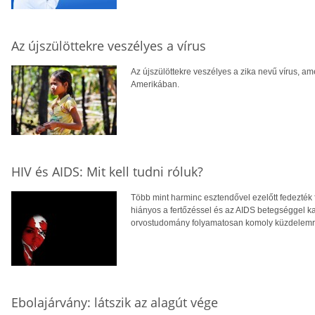
Az újszülöttekre veszélyes a vírus
Az újszülöttekre veszélyes a zika nevű vírus, am
Amerikában.
HIV és AIDS: Mit kell tudni róluk?
Több mint harminc esztendővel ezelőtt fedezték f
hiányos a fertőzéssel és az AIDS betegséggel k
orvostudomány folyamatosan komoly küzdelemr
Ebolajárvány: látszik az alagút vége