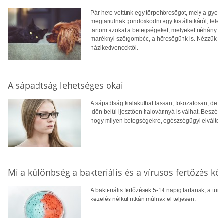
Pár hete vettünk egy törpehörcsögöt, mely a gye
megtanulnak gondoskodni egy kis állatkáról, fe
tartom azokat a betegségeket, melyeket néhány 
maréknyi szőrgombóc, a hörcsögünk is. Nézzük 
házikedvencektől.
A sápadtság lehetséges okai
A sápadtság kialakulhat lassan, fokozatosan, d
időn belül ijesztően halovánnyá is válhat. Beszél
hogy milyen betegségekre, egészségügyi elválto
Mi a különbség a bakteriális és a vírusos fertőzés k
A bakteriális fertőzések 5-14 napig tartanak, a
kezelés nélkül ritkán múlnak el teljesen.