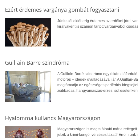
Ezért érdemes vargánya gombát fogyasztani
Júniustól októberig érdemes az erdőket járni v
királyaként is számon tartott vargányából csodás
Guillain Barre szindróma
A Guillain-Barré szindróma egy ritkán előfordul
motoros – idegek gyulladásával jár. A Guillan-
megtámadja az egészséges perifériás idegsejteke
zsibbadás, hangyamászás-érzés, sőt esetenként 
Hyalomma kullancs Magyarországon
Magyarországon is megtalálható már a rettegett
jelzik a krími-kongói vérzéses lázat? Erről írunk