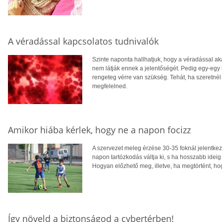
A véradással kapcsolatos tudnivalók
Szinte naponta hallhatjuk, hogy a véradással a
nem látják ennek a jelentőségét. Pedig egy-egy
rengeteg vérre van szükség. Tehát, ha szeretnél 
megfelelned.
Amikor hiába kérlek, hogy ne a napon focizz
A szervezet meleg érzése 30-35 foknál jelentkezi
napon tartózkodás váltja ki, s ha hosszabb ideig 
Hogyan előzhető meg, illetve, ha megtörtént, h
Így növeld a biztonságod a cybertérben!