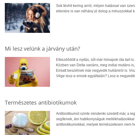
Sok tévhit kering arról, milyen hatással van sze
ellenére is van néhány jó dolog a mínuszokkal 
Mi lesz velünk a járvány után?
Elkezdődött a nyitás, sőt már hónapok óta tart is
Közben van Delta variáns, meg indiai mutáns is
Emiatt beszélnek már negyedik hullámról is. Vis
Vége lesz-e ennek egyáltalán? Lesz-e negyedik
Természetes antibiotikumok
Antibiotikumot szinte mindenki szedett már, a l
segítenek, ám hatékonyságuk mellékhatásokkal j
antibiotikumokkal, melyek természetesen nem helye