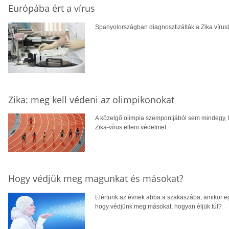
Európába ért a vírus
Spanyolországban diagnosztizálták a Zika vírust 
Zika: meg kell védeni az olimpikonokat
A közelgő olimpia szempontjából sem mindegy, 
Zika-vírus elleni védelmet.
Hogy védjük meg magunkat és másokat?
Elértünk az évnek abba a szakaszába, amikor eg
hogy védjünk meg másokat, hogyan éljük túl?