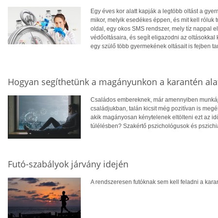
Egy éves kor alatt kapják a legtöbb oltást a gye
mikor, melyik esedékes éppen, és mit kell róluk 
oldal, egy okos SMS rendszer, mely tíz nappal 
védőoltásaira, és segít eligazodni az oltásokkal
egy szülő több gyermekének oltásait is fejben tar
Hogyan segíthetünk a magányunkon a karantén ala
Családos embereknek, már amennyiben munkájuk
családjukban, talán kicsit még pozitívan is megé
akik magányosan kénytelenek eltölteni ezt az idő
túlélésben? Szakértő pszichológusok és pszichi
Futó-szabályok járvány idején
A rendszeresen futóknak sem kell feladni a kara