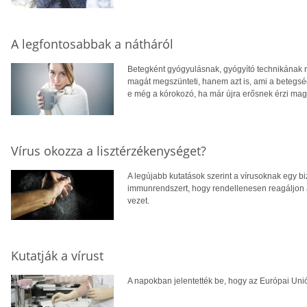
A legfontosabbak a nátháról
Betegként gyógyulásnak, gyógyító technikának n
magát megszünteti, hanem azt is, ami a betegség
e még a kórokozó, ha már újra erősnek érzi mag
Vírus okozza a lisztérzékenységet?
A legújabb kutatások szerint a vírusoknak egy b
immunrendszert, hogy rendellenesen reagáljon 
vezet.
Kutatják a vírust
A napokban jelentették be, hogy az Európai Unió 