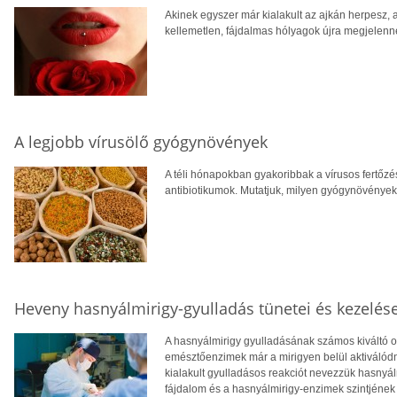
Akinek egyszer már kialakult az ajkán herpesz, a
kellemetlen, fájdalmas hólyagok újra megjelenn
A legjobb vírusölő gyógynövények
A téli hónapokban gyakoribbak a vírusos fertőz
antibiotikumok. Mutatjuk, milyen gyógynövények
Heveny hasnyálmirigy-gyulladás tünetei és kezelés
A hasnyálmirigy gyulladásának számos kiváltó o
emésztőenzimek már a mirigyen belül aktiválódna
kialakult gyulladásos reakciót nevezzük hasnyál
fájdalom és a hasnyálmirigy-enzimek szintjén