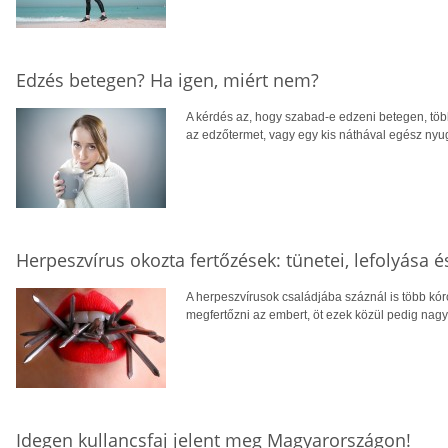
Edzés betegen? Ha igen, miért nem?
A kérdés az, hogy szabad-e edzeni betegen, többe
az edzőtermet, vagy egy kis náthával egész nyug
Herpeszvírus okozta fertőzések: tünetei, lefolyása é
A herpeszvírusok családjába száznál is több kór
megfertőzni az embert, öt ezek közül pedig nagy
Idegen kullancsfaj jelent meg Magyarországon!