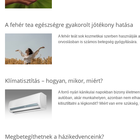
A fehér tea egészségre gyakorolt jótékony hatása
A fehér teát sok kozmetikai szerben használják
orvoslásban is számos betegség gyógyítására.
Klímatisztítás – hogyan, mikor, miért?
A forró nyári kánikulai napokban bizony életment
autóban, akár munkahelyen, azonban nem elhan
kitisztíttatni a légkondit? Miért van erre szüksé
Megbetegíthetnek a házikedvenceink?