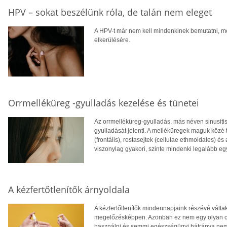
HPV – sokat beszélünk róla, de talán nem eleget
A HPV-t már nem kell mindenkinek bemutatni, mé
elkerülésére.
Orrmelléküreg -gyulladás kezelése és tünetei
Az orrmelléküreg-gyulladás, más néven sinusiti
gyulladását jelenti. A melléküregek maguk közé 
(frontális), rostasejtek (cellulae ethmoidales) é
viszonylag gyakori, szinte mindenki legalább egy
A kézfertőtlenítők árnyoldala
A kézfertőtlenítők mindennapjaink részévé válta
megelőzésképpen. Azonban ez nem egy olyan cso
használni és semmi egészségügyi hátránya nem l