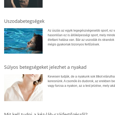
Uszodabetegségek
Az úszás az egyik legegészségesebb sport, ez v
hasonlóan ez is állóképességi sport, mely minde
élettani hatása van. Bár az uszodák és strandok v
mégis gyakoriak bizonyos fertőzések.
Súlyos betegségeket jelezhet a nyakad
Kevesen tudják, de a nyakunk sok titkot elárulhat
keresnünk. A csomók és dudorok, az erekben bek
vagy furcsa a nyakon, az a test jelzése, mely ak
Mit kell tudni a kéz-láb-szájfertőzésről?