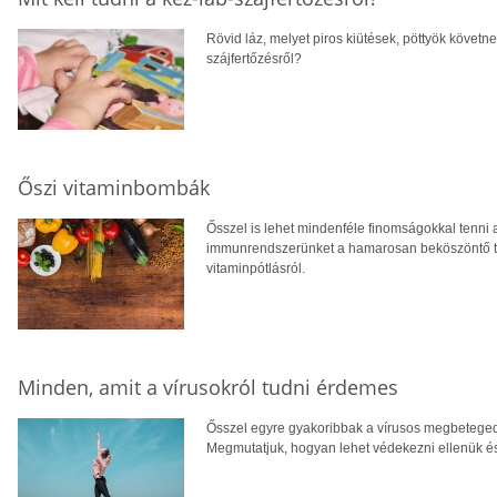
Rövid láz, melyet piros kiütések, pöttyök követnek
szájfertőzésről?
Őszi vitaminbombák
Ősszel is lehet mindenféle finomságokkal tenni a v
immunrendszerünket a hamarosan beköszöntő tél
vitaminpótlásról.
Minden, amit a vírusokról tudni érdemes
Ősszel egyre gyakoribbak a vírusos megbeteged
Megmutatjuk, hogyan lehet védekezni ellenük é