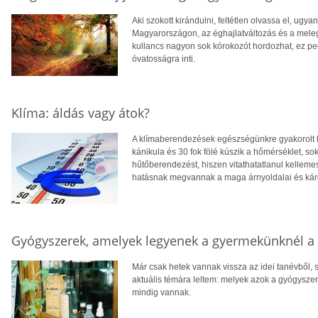
Aki szokott kirándulni, feltétlen olvassa el, ugy
Magyarországon, az éghajlatváltozás és a me
kullancs nagyon sok kórokozót hordozhat, ez pedi
óvatosságra inti.
Klíma: áldás vagy átok?
A klímaberendezések egészségünkre gyakorolt ha
kánikula és 30 fok fölé kúszik a hőmérséklet, s
hűtőberendezést, hiszen vitathatatlanul kellem
hatásnak megvannak a maga árnyoldalai és káro
Gyógyszerek, amelyek legyenek a gyermekünknél a 
Már csak hetek vannak vissza az idei tanévből,
aktuális témára leltem: melyek azok a gyógysze
mindig vannak.