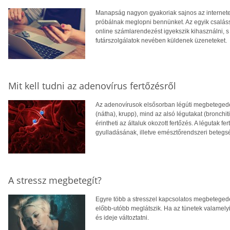
Manapság nagyon gyakoriak sajnos az internetes
próbálnak meglopni bennünket. Az egyik csalás
online számlarendezést igyekszik kihasználni, s
futárszolgálatok nevében küldenek üzeneteket.
Mit kell tudni az adenovírus fertőzésről
Az adenovírusok elsősorban légúti megbetegedés
(nátha), krupp), mind az alsó légutakat (bronchit
érintheti az általuk okozott fertőzés. A légutak f
gyulladásának, illetve emésztőrendszeri betegs
A stressz megbetegít?
Egyre több a stresszel kapcsolatos megbetegedés
előbb-utóbb meglátszik. Ha az tünetek valamelyiké
és ideje változtatni.