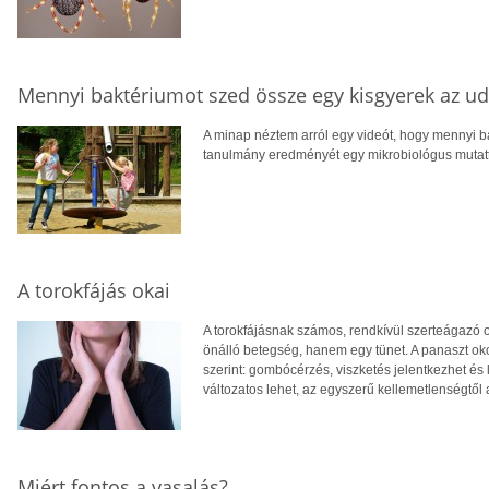
Mennyi baktériumot szed össze egy kisgyerek az u
A minap néztem arról egy videót, hogy mennyi ba
tanulmány eredményét egy mikrobiológus mutat
A torokfájás okai
A torokfájásnak számos, rendkívül szerteágazó o
önálló betegség, hanem egy tünet. A panaszt oko
szerint: gombócérzés, viszketés jelentkezhet és l
változatos lehet, az egyszerű kellemetlenségtől a
Miért fontos a vasalás?