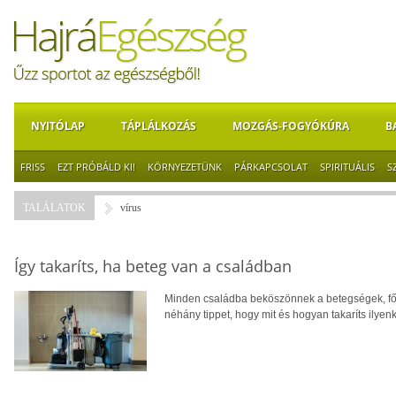
NYITÓLAP
TÁPLÁLKOZÁS
MOZGÁS-FOGYÓKÚRA
B
FRISS
EZT PRÓBÁLD KI!
KÖRNYEZETÜNK
PÁRKAPCSOLAT
SPIRITUÁLIS
S
TALÁLATOK
vírus
Így takaríts, ha beteg van a családban
Minden családba beköszönnek a betegségek, fől
néhány tippet, hogy mit és hogyan takaríts ilyenk