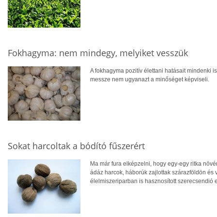
Fokhagyma: nem mindegy, melyiket vesszük
A fokhagyma pozitív élettani hatásait mindenki i
messze nem ugyanazt a minőséget képviseli.
Sokat harcoltak a bódító fűszerért
Ma már fura elképzelni, hogy egy-egy ritka növé
ádáz harcok, háborúk zajlottak szárazföldön és 
élelmiszeriparban is hasznosított szerecsendió 