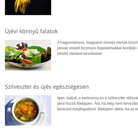
Újévi könnyű falatok
A hagyományos, magyaros ünnepi menük bizony 
január elsejét bizonyos fogadalmakkal kezdjük.
kímélő ételeket készítsünk!
Szilveszter és újév egészségesen
Igen, tudjuk, a karácsony és a szilveszter idő
járul hozzá főképpen. Ám, ha még nem tervezted
tanácsot megfogadnod, főképpen akkor, ha az e