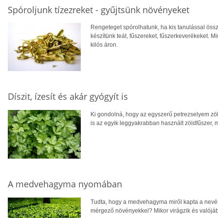
Spóroljunk tízezreket - gyűjtsünk növényeket
Rengeteget spórolhatunk, ha kis tanulással össz
készítünk teát, fűszereket, fűszerkeverékeket. Mi
kilós áron.
Díszit, ízesít és akár gyógyít is
Ki gondolná, hogy az egyszerű petrezselyem zö
is az egyik leggyakrabban használt zöldfűszer, m
A medvehagyma nyomában
Tudta, hogy a medvehagyma miről kapta a nevét
mérgező növényekkel? Mikor virágzik és valójá