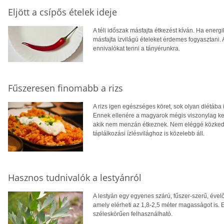
Eljött a csípős ételek ideje
A téli időszak másfajta étkezést kíván. Ha ener
másfajta ízvilágú ételeket érdemes fogyasztani. 
ennivalókat tenni a tányérunkra.
Fűszeresen finomabb a rizs
A rizs igen egészséges köret, sok olyan diétába
Ennek ellenére a magyarok mégis viszonylag kev
akik nem menzán étkeznek. Nem eléggé közkedve
táplálkozási ízlésvilághoz is közelebb áll.
Hasznos tudnivalók a lestyánról
A lestyán egy egyenes szárú, fűszer-szerű, évelő
amely elérheti az 1,8-2,5 méter magasságot is.
széleskörűen felhasználható.