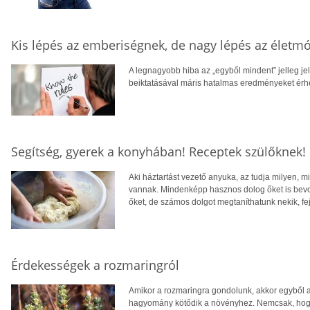
Kis lépés az emberiségnek, de nagy lépés az életm
A legnagyobb hiba az „egyből mindent” jelleg je
beiktatásával máris hatalmas eredményeket érhe
Segítség, gyerek a konyhában! Receptek szülőknek!
Aki háztartást vezető anyuka, az tudja milyen, m
vannak. Mindenképp hasznos dolog őket is bevon
őket, de számos dolgot megtaníthatunk nekik, f
Érdekességek a rozmaringról
Amikor a rozmaringra gondolunk, akkor egyből a
hagyomány kötődik a növényhez. Nemcsak, hog