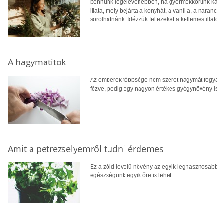
bennünk legelevenebben, ha gyermekkorunk ka
illata, mely bejárta a konyhát, a vanília, a naran
sorolhatnánk. Idézzük fel ezeket a kellemes illat
A hagymatitok
Az emberek többsége nem szeret hagymát fogyasz
főzve, pedig egy nagyon értékes gyógynövény 
Amit a petrezselyemről tudni érdemes
Ez a zöld levelű növény az egyik leghasznosabb 
egészségünk egyik őre is lehet.