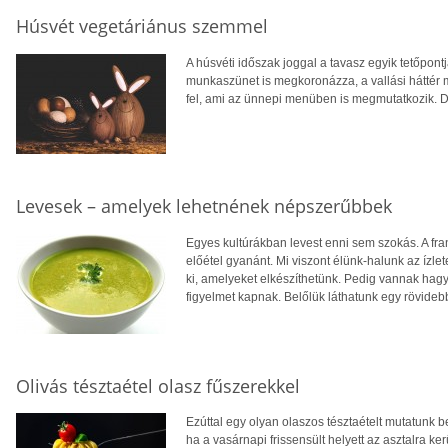
Húsvét vegetáriánus szemmel
A húsvéti időszak joggal a tavasz egyik tetőpont
munkaszünet is megkoronázza, a vallási háttér m
fel, ami az ünnepi menüben is megmutatkozik. 
Levesek – amelyek lehetnének népszerűbbek
Egyes kultúrákban levest enni sem szokás. A fr
előétel gyanánt. Mi viszont élünk-halunk az ízlet
ki, amelyeket elkészíthetünk. Pedig vannak ha
figyelmet kapnak. Belőlük láthatunk egy rövidebb
Olivás tésztaétel olasz fűszerekkel
Ezúttal egy olyan olaszos tésztaételt mutatunk
ha a vasárnapi frissensült helyett az asztalra ker