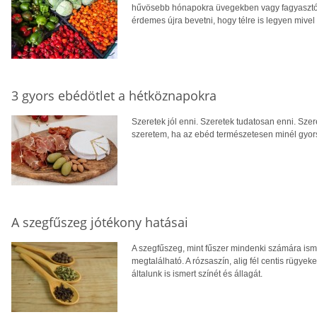
hűvösebb hónapokra üvegekben vagy fagyasztóban
érdemes újra bevetni, hogy télre is legyen mivel 
3 gyors ebédötlet a hétköznapokra
Szeretek jól enni. Szeretek tudatosan enni. Szer
szeretem, ha az ebéd természetesen minél gyor
A szegfűszeg jótékony hatásai
A szegfűszeg, mint fűszer mindenki számára isme
megtalálható. A rózsaszín, alig fél centis rügyeke
általunk is ismert színét és állagát.