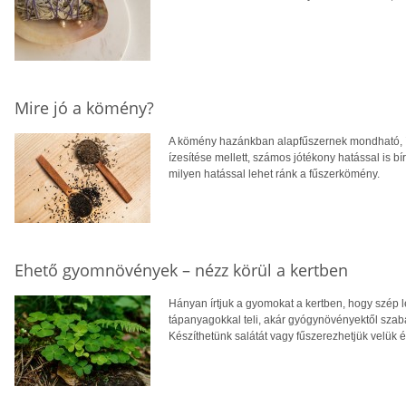
Mire jó a kömény?
A kömény hazánkban alapfűszernek mondható, íg
ízesítése mellett, számos jótékony hatással is b
milyen hatással lehet ránk a fűszerkömény.
Ehető gyomnövények – nézz körül a kertben
Hányan írtjuk a gyomokat a kertben, hogy szép 
tápanyagokkal teli, akár gyógynövényektől szab
Készíthetünk salátát vagy fűszerezhetjük velük ét