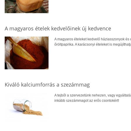
A magyaros ételek kedvelőinek új kedvence
A magyaros ételeket kedvelő háziasszonyok és u
őröltpaprika. A karácsonyi ételeket is megújíthatj
Kiváló kalciumforrás a szezámmag
A tejből a szervezetünk nehezen, vagy egyáltalá
inkább szezámmagot az erős csontokért!