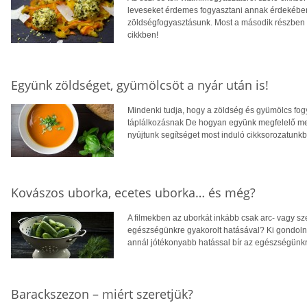
leveseket érdemes fogyasztani annak érdekéb
zöldségfogyasztásunk. Most a második részben pe
cikkben!
Együnk zöldséget, gyümölcsöt a nyár után is!
Mindenki tudja, hogy a zöldség és gyümölcs fo
táplálkozásnak De hogyan együnk megfelelő menn
nyújtunk segítséget most induló cikksorozatunkb
Kovászos uborka, ecetes uborka… és még?
A filmekben az uborkát inkább csak arc- vagy s
egészségünkre gyakorolt hatásával? Ki gondoln
annál jótékonyabb hatással bír az egészségünkr
Barackszezon – miért szeretjük?