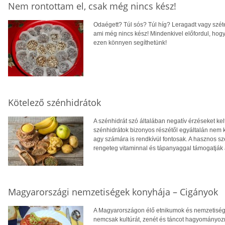
Nem rontottam el, csak még nincs kész!
Odaégett? Túl sós? Túl híg? Leragadt vagy széte
ami még nincs kész! Mindenkivel előfordul, hogy
ezen könnyen segíthetünk!
Kötelező szénhidrátok
A szénhidrát szó általában negatív érzéseket ke
szénhidrátok bizonyos részétől egyáltalán nem ke
agy számára is rendkívül fontosak. A hasznos s
rengeteg vitaminnal és tápanyaggal támogatják
Magyarországi nemzetiségek konyhája – Cigányok
A Magyarországon élő etnikumok és nemzetisége
nemcsak kultúrát, zenét és táncot hagyományozn