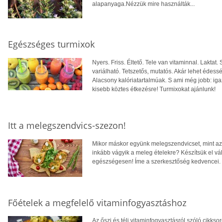
alapanyaga.Nézzük mire használták...
Egészséges turmixok
Nyers. Friss. Éltető. Tele van vitaminnal. Laktat
variálható. Tetszetős, mutatós. Akár lehet édess
Alacsony kalóriatartalmúak. S ami még jobb: iga
kisebb köztes étkezésre! Turmixokat ajánlunk!
Itt a melegszendvics-szezon!
Mikor máskor együnk melegszendvicset, mint az
inkább vágyik a meleg ételekre? Készítsük el vá
egészségesen! Íme a szerkesztőség kedvencei.
Főételek a megfelelő vitaminfogyasztáshoz
Az őszi és téli vitaminfogyasztásról szóló cikkso