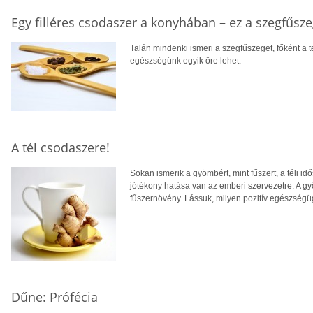
Egy filléres csodaszer a konyhában – ez a szegfűsz
Talán mindenki ismeri a szegfűszeget, főként a té
egészségünk egyik őre lehet.
A tél csodaszere!
Sokan ismerik a gyömbért, mint fűszert, a téli id
jótékony hatása van az emberi szervezetre. A g
fűszernövény. Lássuk, milyen pozitív egészségüg
Dűne: Prófécia