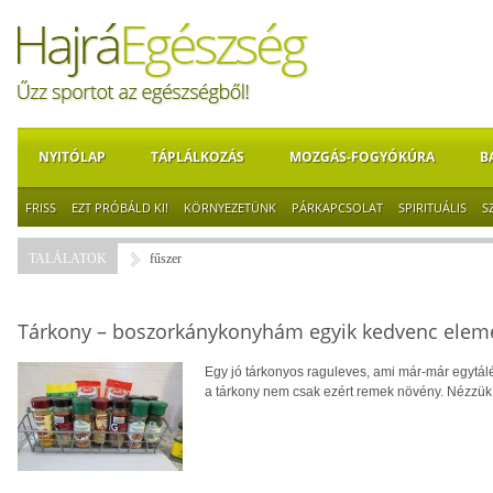
NYITÓLAP
TÁPLÁLKOZÁS
MOZGÁS-FOGYÓKÚRA
B
FRISS
EZT PRÓBÁLD KI!
KÖRNYEZETÜNK
PÁRKAPCSOLAT
SPIRITUÁLIS
S
TALÁLATOK
fűszer
Tárkony – boszorkánykonyhám egyik kedvenc elem
Egy jó tárkonyos raguleves, ami már-már egytál
a tárkony nem csak ezért remek növény. Nézzük, 