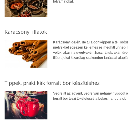
folyamatokat.
Karácsonyi illatok
Karácsony idején, de tulajdonképpen a téli idős
melyekkel egészen kellemes és meghitt ünnepi h
velük, akár illatgyertyaként használjuk, akár f
illóolajokat kizárólag szakember tanácsai alapj
Tippek, praktikák forralt bor készítéshez
Végre itt az advent, végre van néhány nyugodt ó
forralt bor teszi tökéletessé a békés hangulatot.