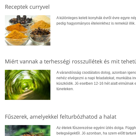
Receptek curryvel
A különleges keleti konyhák évről évre egyre n
pedig hagyományos ételeinkhez is remekül illik.
Miért vannak a terhességi rosszullétek és mit tehet
A várandósság csodálatos dolog, azonban igencs
nehéz elvégezni a napi feladatokat, munkába indu
küszködik. Jó esetben 12-16 hét alatt elmúlnak 
tüneteken.
Fűszerek, amelyekkel felturbózhatod a halat
Az ételek fűszerezése egyéni ízlés dolga. Függh
betegségektől. Jó azonban, ha szem előtt tartu