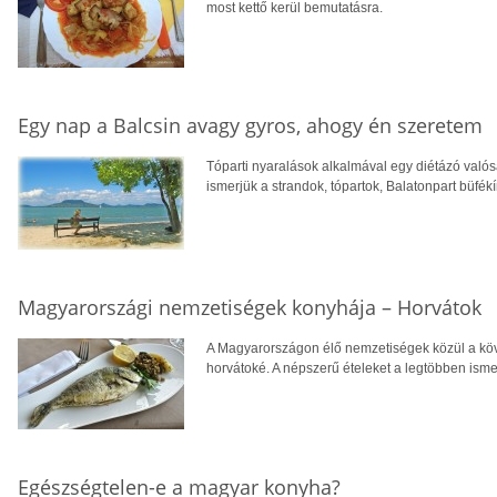
most kettő kerül bemutatásra.
Egy nap a Balcsin avagy gyros, ahogy én szeretem
Tóparti nyaralások alkalmával egy diétázó való
ismerjük a strandok, tópartok, Balatonpart büfék
Magyarországi nemzetiségek konyhája – Horvátok
A Magyarországon élő nemzetiségek közül a kö
horvátoké. A népszerű ételeket a legtöbben ismeri
Egészségtelen-e a magyar konyha?