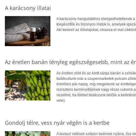
A karácsony illatai
A karácsony hangulatához elengedhetetlenek a 
kiegészítők és bizonyos illatok is, amelyek igaz
Aki kedveli az illóolajokat, olvassa el mai cikkün
Az éretlen banán tényleg egészségesebb, mint az ér
Az éretlen zöld és az érett sárga banán a színü
találkoztunk már a szupermarketek polcain zöld
érlelődni pár napig, míg megjelenik az érettség
rezisztens keményítőjének nagy része cukorrá a
vezethet, ha többet falatozunk belőle a kelleténé
vele).
Gondolj télre, vess nyár végén is a kertbe
A tavaszi vetések szépen beérnek nyárra, ősz ele