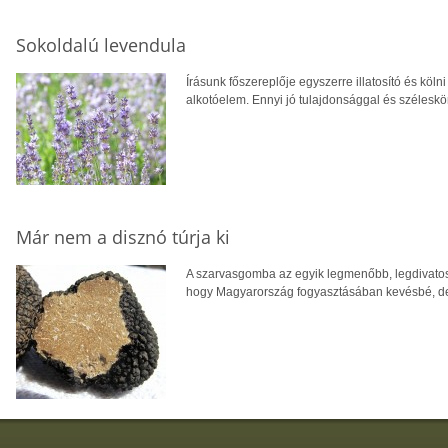
Sokoldalú levendula
Írásunk főszereplője egyszerre illatosító és köln
alkotóelem. Ennyi jó tulajdonsággal és szélesk
Már nem a disznó túrja ki
A szarvasgomba az egyik legmenőbb, legdivato
hogy Magyarország fogyasztásában kevésbé, de