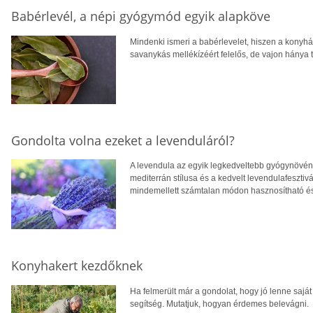
Babérlevél, a népi gyógymód egyik alapköve
Mindenki ismeri a babérlevelet, hiszen a konyháb
savanykás mellékízéért felelős, de vajon hánya 
Gondolta volna ezeket a levenduláról?
A levendula az egyik legkedveltebb gyógynövényün
mediterrán stílusa és a kedvelt levendulafeszti
mindemellett számtalan módon hasznosítható és
Konyhakert kezdőknek
Ha felmerült már a gondolat, hogy jó lenne sajá
segítség. Mutatjuk, hogyan érdemes belevágni.