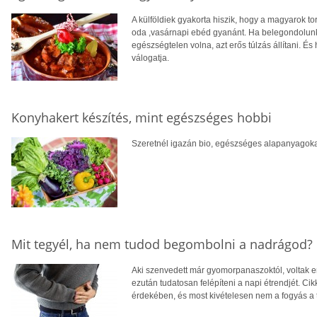
A külföldiek gyakorta hiszik, hogy a magyarok tor
oda ,vasárnapi ebéd gyanánt. Ha belegondolun
egészségtelen volna, azt erős túlzás állítani. 
válogatja.
Konyhakert készítés, mint egészséges hobbi
Szeretnél igazán bio, egészséges alapanyagokat
Mit tegyél, ha nem tudod begombolni a nadrágod?
Aki szenvedett már gyomorpanaszoktól, voltak
ezután tudatosan felépíteni a napi étrendjét. Ci
érdekében, és most kivételesen nem a fogyás a