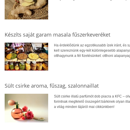
Készíts saját garam masala fűszerkeveréket
Ha érdeklődünk az egzotikusabb ízek iránt, és s
kell szereznünk egy-két különlegesebb alapanya
otthagynunk a fél fizetésünket: otthoni alapany
Sült csirke aroma, fűszag, szalonnaillat
Sült csirke illatú parfümöt dob piacra a KFC – o
forintnak megfelelő összegért bárkinek olyan ill
a világ minden tájáról mai cikkünkben!