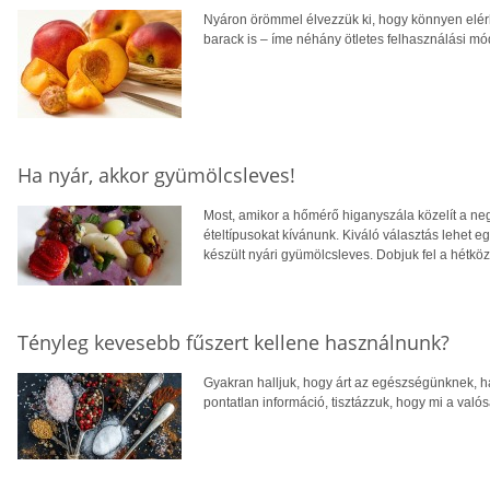
Nyáron örömmel élvezzük ki, hogy könnyen elérh
barack is – íme néhány ötletes felhasználási mód
Ha nyár, akkor gyümölcsleves!
Most, amikor a hőmérő higanyszála közelít a negy
ételtípusokat kívánunk. Kiváló választás lehet e
készült nyári gyümölcsleves. Dobjuk fel a hétközn
Tényleg kevesebb fűszert kellene használnunk?
Gyakran halljuk, hogy árt az egészségünknek, ha
pontatlan információ, tisztázzuk, hogy mi a valós