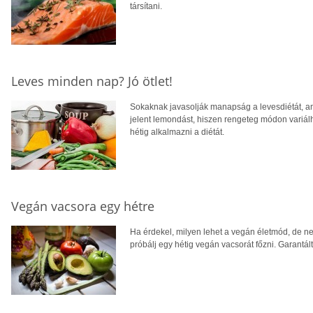
társítani.
Leves minden nap? Jó ötlet!
Sokaknak javasolják manapság a levesdiétát, a
jelent lemondást, hiszen rengeteg módon variálha
hétig alkalmazni a diétát.
Vegán vacsora egy hétre
Ha érdekel, milyen lehet a vegán életmód, de n
próbálj egy hétig vegán vacsorát főzni. Garantá