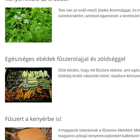
Tele van az erdő-mező ízletes finomsággal, és m
szendvicskrém, amelyet egyenesen a természet kí
Egészséges ebédek fűszerolajjal és zöldséggel
Örök kérdés, hogy mit főzzünk ebédre, ami egés
zöldség kiváló választás lehet, ráadásul könnye
Fűszert a kenyérbe is!
A magyarok odavannak a fűszeres ételekért. Miér
magyaros jellegű kenyérreceptünkért kattintson!