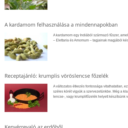
A kardamom felhasználása a mindennapokban
A kardamom egy Indiából származó fűszer, amel
– Elettaria és Amomum – tagjainak magjából kés
Receptajánló: krumplis vöröslencse főzelék
A változatos étkezés fontossága vitathatatlan, e
széles körét vigyük a szervezetünkbe. Még a klas
lencse-, vagy krumplifőzelék helyett készítsün
Kenyérrevaló az erdőből