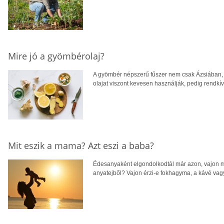
Mire jó a gyömbérolaj?
A gyömbér népszerű fűszer nem csak Ázsiában, 
olajat viszont kevesen használják, pedig rendkí
Mit eszik a mama? Azt eszi a baba?
Édesanyaként elgondolkodtál már azon, vajon mi
anyatejből? Vajon érzi-e fokhagyma, a kávé vag