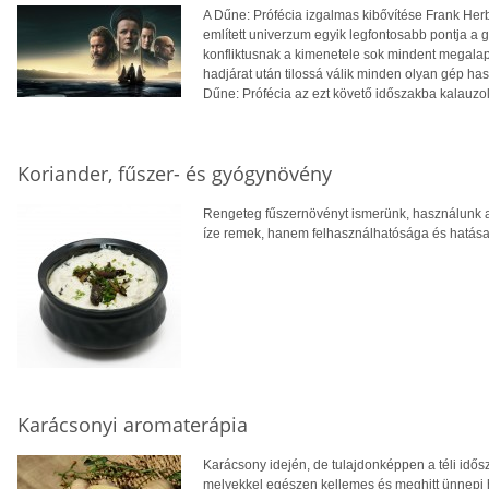
A Dűne: Prófécia izgalmas kibővítése Frank Herb
említett univerzum egyik legfontosabb pontja 
konfliktusnak a kimenetele sok mindent megala
hadjárat után tilossá válik minden olyan gép ha
Dűne: Prófécia az ezt követő időszakba kalauzol
Koriander, fűszer- és gyógynövény
Rengeteg fűszernövényt ismerünk, használunk 
íze remek, hanem felhasználhatósága és hatása 
Karácsonyi aromaterápia
Karácsony idején, de tulajdonképpen a téli idős
melyekkel egészen kellemes és meghitt ünnepi h