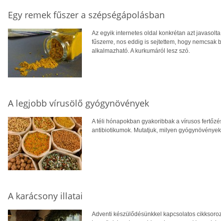
Egy remek fűszer a szépségápolásban
Az egyik internetes oldal konkrétan azt javasolta
fűszerre, nos eddig is sejtettem, hogy nemcsak 
alkalmazható. A kurkumáról lesz szó.
A legjobb vírusölő gyógynövények
A téli hónapokban gyakoribbak a vírusos fertőz
antibiotikumok. Mutatjuk, milyen gyógynövények
A karácsony illatai
Adventi készülődésünkkel kapcsolatos cikksorozat