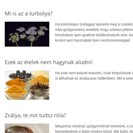
Mi is az a turbolya?
Ha különleges ízvilággal lepnénk meg a családot
népi gyógynövény amellett, hogy számos jótékony
konyhában igen gyakran találkozhatunk vele, 
koránt sem használják ilyen rendszerességgel.
Ezek az ételek nem hagynak aludni!
Ha este nem tudunk elaludni, csak forgolódunk a
is állhatnak az alvászavar hátterében. Mit is jel
Zsálya, te mit tudsz róla?
Megannyi növényt, gyógynövényt ismerünk, a zsál
kiemelkednek a többi növény közül. Illik tudni, 