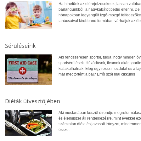
Ha hihetünk az előrejelzéseknek, lassan valóban 
barlangunkból, a nagykabátot pedig eltenni. De
hónapokban legyengült izgő-mozgó felfedezőket
tanácsaival kirobbanó formában várhatjuk az élt
Sérüléseink
Aki rendszeresen sportol, tudja, hogy minden ó
sportsérülések. Húzódások, ficamok akár sportt
kialakulhatnak. Elég egy rossz mozdulat és a fá
már megtörtént a baj? Erről szól mai cikkünk!
Diéták útvesztőjében
Aki mostanában készül étrendje megreformálására
és élelmiszer áll rendelkezésre, mint évekkel ez
számtalan diéta és javasolt irányzat, mindenment
össze.