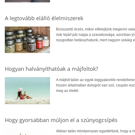
A legtovább elálló élelmiszerek
Bosszantó érzés, mikor elfelejtünk megenni vala
már lejárt pár napja a szavatossága, azonban jó
nyugodtan betárazhatunk, mert nagyon sokáig el
Hogyan halványíthatóak a májfoltok?
A májfolt talán az egyik leggyakoribb rendellen
hiszen ártalmatlan dologról van szó, csupán esz
meg az életét.
Hogy gyorsabban múljon el a szúnyogcsípés
Abban talán mindannyian egyetértünk, hogy a n