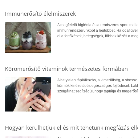
Immunerősítő élelmiszerek
A megfelelő higiénia és a rendszeres sport melle
immunrendszerünkből a legtöbbet. Ha odafigyelü
el a fertőzések, betegségek, többek között a me
Körömerősítő vitaminok természetes formában
A helytelen táplálkozás, a kimerültség, a stressz
körmök kinézetét és egészséges fejlődését. Lakk
szolgálhat segítségül, hogy táplálja és megerősí
Hogyan kerülhetjük el és mit tehetünk megfázás el