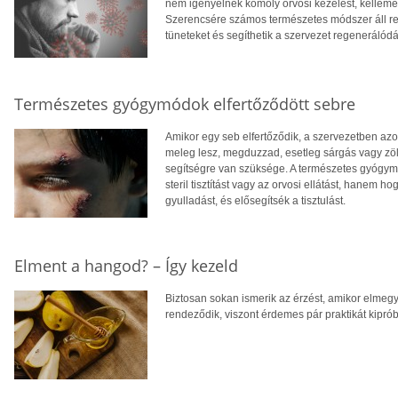
nem igényelnek komoly orvosi kezelést, kelle
Szerencsére számos természetes módszer áll re
tüneteket és segíthetik a szervezet regenerálódá
Természetes gyógymódok elfertőződött sebre
Amikor egy seb elfertőződik, a szervezetben azo
meleg lesz, megduzzad, esetleg sárgás vagy zölde
segítségre van szüksége. A természetes gyógymó
steril tisztítást vagy az orvosi ellátást, hanem 
gyulladást, és elősegítsék a tisztulást.
Elment a hangod? – Így kezeld
Biztosan sokan ismerik az érzést, amikor elmegy 
rendeződik, viszont érdemes pár praktikát kiprób