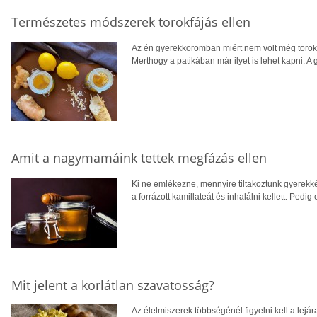
Természetes módszerek torokfájás ellen
Az én gyerekkoromban miért nem volt még torok
Merthogy a patikában már ilyet is lehet kapni. 
Amit a nagymamáink tettek megfázás ellen
Ki ne emlékezne, mennyire tiltakoztunk gyerekkén
a forrázott kamillateát és inhalálni kellett. Ped
Mit jelent a korlátlan szavatosság?
Az élelmiszerek többségénél figyelni kell a lejá