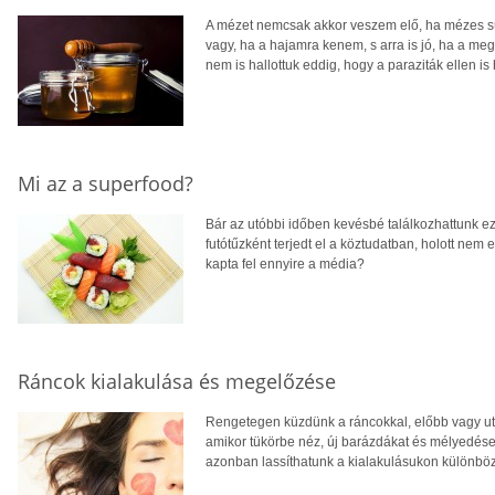
A mézet nemcsak akkor veszem elő, ha mézes süt
vagy, ha a hajamra kenem, s arra is jó, ha a meg
nem is hallottuk eddig, hogy a paraziták ellen i
Mi az a superfood?
Bár az utóbbi időben kevésbé találkozhattunk ez
futótűzként terjedt el a köztudatban, holott nem 
kapta fel ennyire a média?
Ráncok kialakulása és megelőzése
Rengetegen küzdünk a ráncokkal, előbb vagy utó
amikor tükörbe néz, új barázdákat és mélyedések
azonban lassíthatunk a kialakulásukon különbö