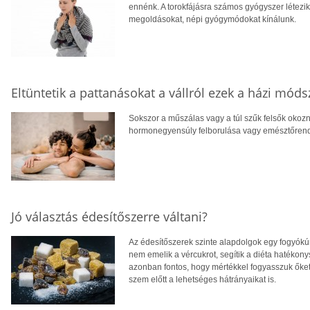
ennénk. A torokfájásra számos gyógyszer létezi
megoldásokat, népi gyógymódokat kínálunk.
Eltüntetik a pattanásokat a vállról ezek a házi móds
Sokszor a műszálas vagy a túl szűk felsők okozn
hormonegyensúly felborulása vagy emésztőrend
Jó választás édesítőszerre váltani?
Az édesítőszerek szinte alapdolgok egy fogyókúr
nem emelik a vércukrot, segítik a diéta hatéko
azonban fontos, hogy mértékkel fogyasszuk őket, 
szem előtt a lehetséges hátrányaikat is.