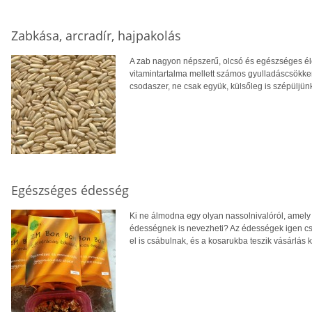
Zabkása, arcradír, hajpakolás
A zab nagyon népszerű, olcsó és egészséges éle
vitamintartalma mellett számos gyulladáscsökken
csodaszer, ne csak együk, külsőleg is szépüljünk
Egészséges édesség
Ki ne álmodna egy olyan nassolnivalóról, amely
édességnek is nevezheti? Az édességek igen csá
el is csábulnak, és a kosarukba teszik vásárlás