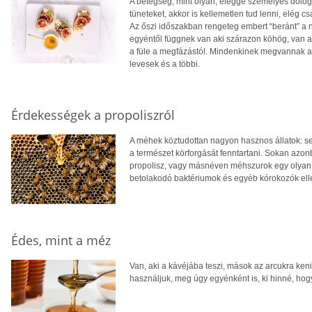
A betegség, mint olyan, eléggé személyes dolo
tüneteket, akkor is kellemetlen tud lenni, elég 
Az őszi időszakban rengeteg embert “beránt” a 
egyéntől függnek van aki szárazon köhög, van ak
a füle a megfázástól. Mindenkinek megvannak a b
levesek és a többi.
Érdekességek a propoliszról
A méhek köztudottan nagyon hasznos állatok: seg
a természet körforgását fenntartani. Sokan azo
propolisz, vagy másnéven méhszurok egy olyan 
betolakodó baktériumok és egyéb kórokozók ell
Édes, mint a méz
Van, aki a kávéjába teszi, mások az arcukra ken
használjuk, meg úgy egyénként is, ki hinné, hog