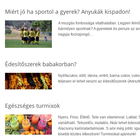
Miért jó ha sportol a gyerek? Anyukák kispadon!
A mozgás fontossága vitathatatlan. Legyen felnő
bármilyen sportnak? A gyerekek és persze az a
nagyja focirajongó...
Édesítőszerek babakorban?
Nyírfacukor, xillit, stevia, eritrit, barna cukor, c
teljesen el lehet veszni az édesítőszerek útves
Egészséges turmixok
Nyers. Friss. Éltető. Tele van vitaminnal. Laktat
variálható. Tetszetős, mutatós. Akár lehet édess
Alacsony kalóriatartalmúak. S ami még jobb: iga
kisebb köztes étkezésre! Turmixokat ajánlunk!