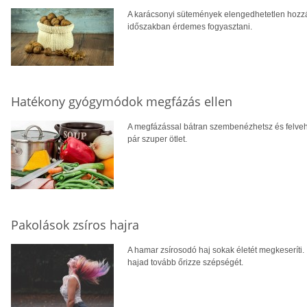
A karácsonyi sütemények elengedhetetlen hozzá
időszakban érdemes fogyasztani.
Hatékony gyógymódok megfázás ellen
A megfázással bátran szembenézhetsz és felvehe
pár szuper ötlet.
Pakolások zsíros hajra
A hamar zsírosodó haj sokak életét megkeseríti. 
hajad tovább őrizze szépségét.