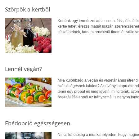
Szörpök a kertből
Kertünk egy természet adta csoda: friss, éltető 
kertje lehet, érezze magát igazán szerencsésn
készülhetnek, hanem rendkívül finom és változat
Lennél vegán?
Mi a különbség a vegán és vegetáriánus étrend 
szélsőségesnek találod? A növényi alapú étren
tenni egy próbát és megfigyelni mi történik, azo
összeállítás ennél az irányzatnál is nagyon fonto
Ebédopció egészségesen
Nincs lehetőség a munkahelyeden, hogy megme