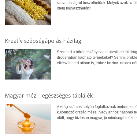
szavatosságról beszélhetünk. Melyek azok az éle
ideig fogyaszthatók?
Kreatív szépségápolás házilag
Szereted a bőrödet kényeztetni kicsit, de túl d
drogériában kapható termékeket? Semmi problé
elkészítheted otthon is, ehhez hoztam nektek né
Magyar méz – egészséges táplálék
A világ számos helyén foglalkoznak emberek mé
különböző ország mézei, vagy ahhoz hasonló ter
előtt, hogy biztosan magyar, jó minőségű mézet