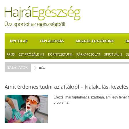
NYITÓLAP
TÁPLÁLKOZÁS
MOZGÁS-FOGYÓKÚRA
B
FRISS
EZT PRÓBÁLD KI!
KÖRNYEZETÜNK
PÁRKAPCSOLAT
SPIRITUÁLIS
S
TALÁLATOK
méz
Amit érdemes tudni az aftákról – kialakulás, kezelés
Éreztél már fájdalmat a szádban, ami egy fehér 
probléma.