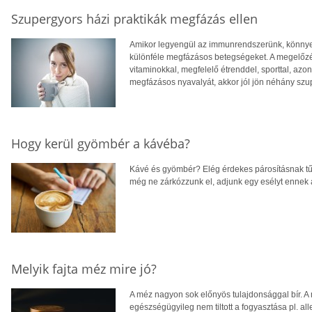
Szupergyors házi praktikák megfázás ellen
Amikor legyengül az immunrendszerünk, könny
különféle megfázásos betegségeket. A megelőz
vitaminokkal, megfelelő étrenddel, sporttal, azo
megfázásos nyavalyát, akkor jól jön néhány szup
Hogy kerül gyömbér a kávéba?
Kávé és gyömbér? Elég érdekes párosításnak tűn
még ne zárkózzunk el, adjunk egy esélyt ennek
Melyik fajta méz mire jó?
A méz nagyon sok előnyös tulajdonsággal bír. A
egészségügyileg nem tiltott a fogyasztása pl. a