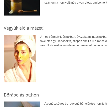
számomra nem volt még olyan diéta, amibe ne f
Vegyük elő a mézet!
A méz bármely időszakban, évszakban, napszakban 
tökéletes gyulladásokra, szépen simítja ki a ráncoka
nézzük ősszel mi mindenért érdemes elővenni a pol
Bőrápolás otthon
Az egészséges és ragyogó bőr elérése nem feltét