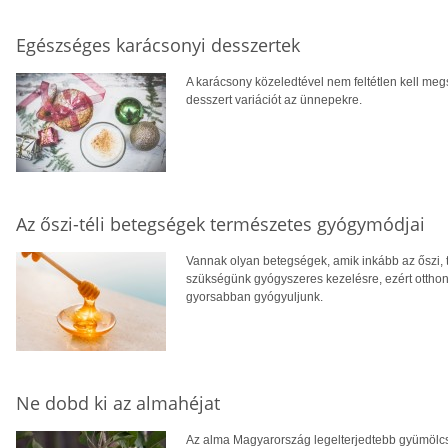
Egészséges karácsonyi desszertek
A karácsony közeledtével nem feltétlen kell me
desszert variációt az ünnepekre.
Az őszi-téli betegségek természetes gyógymódjai
Vannak olyan betegségek, amik inkább az őszi, 
szükségünk gyógyszeres kezelésre, ezért ottho
gyorsabban gyógyuljunk.
Ne dobd ki az almahéjat
Az alma Magyarország legelterjedtebb gyümölcse