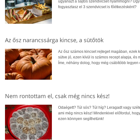
ugyanazt a sajtos szendvicset nyammogni? Úgy 
fogyasztasz el 3 szendvicset is főétkezésként?
Az ősz narancssárga kincse, a sütőtök
Az ősz számos kincset rejteget magában, ezek 
sütve jó, ezen kívül is számos recept alapja, és
Íme, néhány dolog, hogy még csábítóbb legyen e
Nem rontottam el, csak még nincs kész!
Odaégett? Túl sós? Túl híg? Leragadt vagy széte
ami még nincs kész! Mindenkivel előfordul, hogy
ezen könnyen segíthetünk!