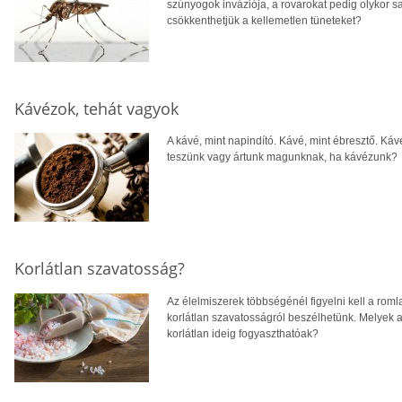
szúnyogok inváziója, a rovarokat pedig olykor sa
csökkenthetjük a kellemetlen tüneteket?
Kávézok, tehát vagyok
A kávé, mint napindító. Kávé, mint ébresztő. Kávé
teszünk vagy ártunk magunknak, ha kávézunk?
Korlátlan szavatosság?
Az élelmiszerek többségénél figyelni kell a ro
korlátlan szavatosságról beszélhetünk. Melyek a
korlátlan ideig fogyaszthatóak?