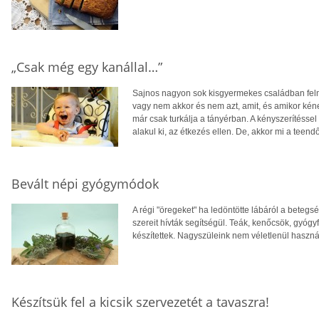
„Csak még egy kanállal…”
Sajnos nagyon sok kisgyermekes családban felm
vagy nem akkor és nem azt, amit, és amikor kéne,
már csak turkálja a tányérban. A kényszeríté
alakul ki, az étkezés ellen. De, akkor mi a teend
Bevált népi gyógymódok
A régi "öregeket" ha ledöntötte lábáról a betegs
szereit hívták segítségül. Teák, kenőcsök, gyóg
készítettek. Nagyszüleink nem véletlenül haszná
Készítsük fel a kicsik szervezetét a tavaszra!