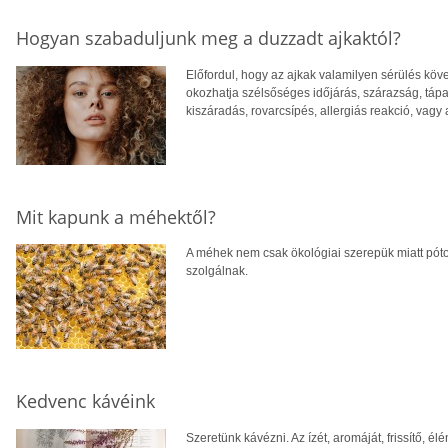
Hogyan szabaduljunk meg a duzzadt ajkaktól?
Előfordul, hogy az ajkak valamilyen sérülés k
okozhatja szélsőséges időjárás, szárazság, tápa
kiszáradás, rovarcsípés, allergiás reakció, vagy
Mit kapunk a méhektől?
A méhek nem csak ökológiai szerepük miatt pót
szolgálnak.
Kedvenc kávéink
Szeretünk kávézni. Az ízét, aromáját, frissítő, él