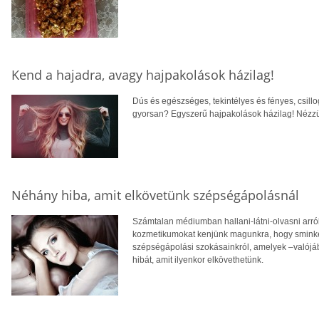
Kend a hajadra, avagy hajpakolások házilag!
Dús és egészséges, tekintélyes és fényes, csi
gyorsan? Egyszerű hajpakolások házilag! Nézz
Néhány hiba, amit elkövetünk szépségápolásnál
Számtalan médiumban hallani-látni-olvasni arról
kozmetikumokat kenjünk magunkra, hogy sminkel
szépségápolási szokásainkról, amelyek –valójá
hibát, amit ilyenkor elkövethetünk.