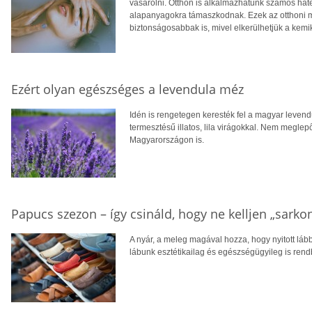
vásárolni. Otthon is alkalmazhatunk számos hat
alapanyagokra támaszkodnak. Ezek az otthoni
biztonságosabbak is, mivel elkerülhetjük a kemik
Ezért olyan egészséges a levendula méz
Idén is rengetegen keresték fel a magyar levendu
termesztésű illatos, lila virágokkal. Nem megle
Magyarországon is.
Papucs szezon – így csináld, hogy ne kelljen „sarkon
A nyár, a meleg magával hozza, hogy nyitott lább
lábunk esztétikailag és egészségügyileg is ren