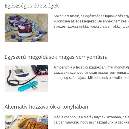
Egészséges édességek
Sokan azt hiszik, az egészséges táplálkozás egye
különösen az édességeket. De ennek nem kell íg
étkezési szokásainkkal kapcsolatban, akkor tov
Egyszerű megoldások magas vérnyomásra
A hipertónia a fejlett országokban, már mondha
százaléka szenved tartósan magas vérnyomástó
betegség számlájára. Mik lehetnek a kiváltó oko
Alternatív hozzávalók a konyhában
Még a csapból is a diéták folynak, azonban, ha e
bajban vagyunk, hogy mit használjunk, a szokás