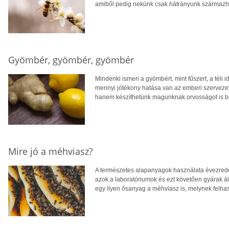
amiből pedig nekünk csak hátrányunk származha
Gyömbér, gyömbér, gyömbér
Mindenki ismeri a gyömbért, mint fűszert, a téli 
mennyi jótékony hatása van az emberi szervezet
hanem készíthetünk magunknak orvosságot is be
Mire jó a méhviasz?
A természetes alapanyagok használata évezredek
azok a laboratóriumok és ezt követően gyárak ált
egy ilyen ősanyag a méhviasz is, melynek felhas