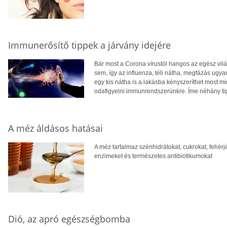
Immunerősítő tippek a járvány idejére
Bár most a Corona vírustól hangos az egész vilá
sem, így az influenza, téli nátha, megfázás ugya
egy kis nátha is a lakásba kényszeríthet most mi
odafigyelni immunrendszerünkre. Íme néhány tipp
A méz áldásos hatásai
A méz tartalmaz szénhidrátokat, cukrokat, fehérj
enzimeket és természetes antibiotikumokat
Dió, az apró egészségbomba