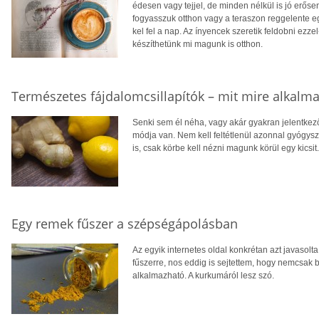
édesen vagy tejjel, de minden nélkül is jó erős
fogyasszuk otthon vagy a teraszon reggelente 
kel fel a nap. Az ínyencek szeretik feldobni ezz
készíthetünk mi magunk is otthon.
Természetes fájdalomcsillapítók – mit mire alkalma
Senki sem él néha, vagy akár gyakran jelentkező
módja van. Nem kell feltétlenül azonnal gyógys
is, csak körbe kell nézni magunk körül egy kicsit.
Egy remek fűszer a szépségápolásban
Az egyik internetes oldal konkrétan azt javasolta
fűszerre, nos eddig is sejtettem, hogy nemcsak 
alkalmazható. A kurkumáról lesz szó.