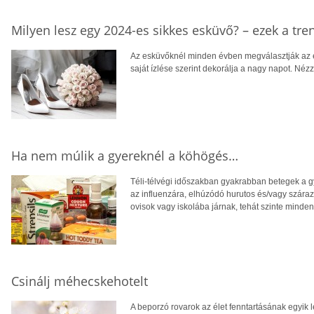
Milyen lesz egy 2024-es sikkes esküvő? – ezek a tre
Az esküvőknél minden évben megválasztják az év
saját ízlése szerint dekorálja a nagy napot. Néz
Ha nem múlik a gyereknél a köhögés…
Téli-télvégi időszakban gyakrabban betegek a 
az influenzára, elhúzódó hurutos és/vagy száraz
ovisok vagy iskolába járnak, tehát szinte minde
Csinálj méhecskehotelt
A beporzó rovarok az élet fenntartásának egyik 