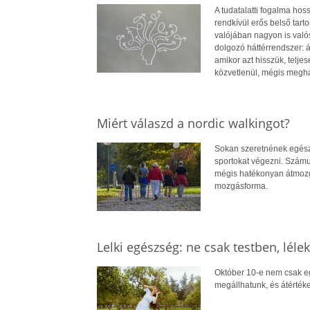
A tudatalatti fogalma ho
rendkívül erős belső tar
valójában nagyon is valós
dolgozó háttérrendszer: ál
amikor azt hisszük, telje
közvetlenül, mégis megha
Miért válaszd a nordic walkingot?
Sokan szeretnének egészs
sportokat végezni. Számuk
mégis hatékonyan átmozgat
mozgásforma.
Lelki egészség: ne csak testben, lélek
Október 10-e nem csak eg
megállhatunk, és átértéke