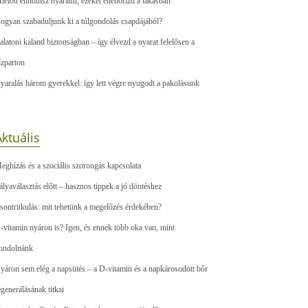
ielőtt elindulsz nyaralni, ezeket ellenőrizd a lakásban
ogyan szabaduljunk ki a túlgondolás csapdájából?
alatoni kaland biztonságban – így élvezd a nyarat felelősen a
ízparton
yaralás három gyerekkel: így lett végre nyugodt a pakolásunk
ktuális
eghízás és a szociális szorongás kapcsolata
ályaválasztás előtt – hasznos tippek a jó döntéshez
sontritkulás: mit tehetünk a megelőzés érdekében?
-vitamin nyáron is? Igen, és ennek több oka van, mint
ondolnánk
yáron sem elég a napsütés – a D-vitamin és a napkárosodott bőr
egenerálásának titkai