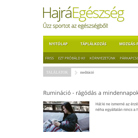
NYITÓLAP
TÁPLÁLKOZÁS
MOZGÁS-
FRISS
EZT PRÓBÁLD KI!
KÖRNYEZETÜNK
PÁRKAPCS
TALÁLATOK
meditáció
Rumináció - rágódás a mindennapo
Hát ki ne ismerné az érzé
néha egyáltalán nincs a 