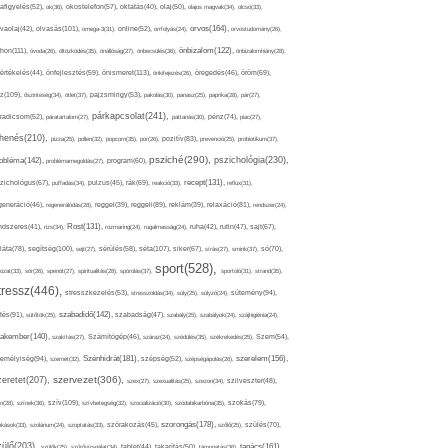
afigyelés(52),
ok(36),
okostelefon(57),
oktatás(40),
olaj(50),
olajos magvak(34),
olcsó(33),
olvasás(101),
orvos(164),
ívaolaj(42),
omega-3(31),
online(52),
orrfolyás(24),
orvostudomány(26),
thon(111),
önbizalom(122),
óvoda(26),
öltözködés(35),
önállóság(27),
önbecsülés(36),
önbizalomhiány(28),
önismeret(113),
értékelés(44),
önfejlesztés(59),
önkifejezés(26),
öregedés(46),
öröm(69),
z(109),
őszinteség(34),
ötlet(37),
pajzsmirigy(53),
pakolás(30),
panasz(25),
paprika(28),
pár(27),
párkapcsolat(241),
radicsom(52),
páratartalom(27),
pattanás(30),
pénz(74),
piac(27),
ihenés(210),
pizza(25),
pollen(32),
popcorn(35),
por(26),
pozitív(83),
prevenció(25),
probiotikum(37),
psziché(290),
pszichológia(230),
obléma(142),
problémamegoldás(27),
program(60),
recept(131),
zichológus(67),
puffadás(34),
pulzus(45),
rák(69),
reakció(33),
reflux(31),
generáció(46),
regenerálódás(28),
reggel(39),
reggeli(89),
reklám(39),
relaxáció(81),
rendszer(24),
Rost(131),
ndszeres(41),
rizs(34),
rozmaring(24),
rugalmasság(24),
ruha(42),
rutin(47),
sajt(67),
segítség(100),
séta(107),
láta(78),
sejt(27),
sérülés(58),
siker(67),
sírás(27),
smink(37),
só(70),
sport(528),
ozat(33),
sör(26),
spenót(27),
spiritualitás(28),
spórolás(37),
sportoló(31),
strand(35),
tressz(446),
sütemény(94),
stresszkezelés(53),
stresszoldás(34),
súly(25),
súlyzó(24),
szabadidő(142),
tés(91),
sütőtök(25),
szabadság(47),
szabály(25),
szabályok(24),
szájhigiénia(24),
akember(140),
szakítás(27),
Számítógép(46),
száraz(24),
szédülés(35),
székrekedés(25),
Szem(54),
Szénhidrát(181),
emélyiség(94),
szerelem(156),
szemét(32),
szépség(52),
szépségápolás(26),
szervezet(306),
zeretet(207),
szex(27),
szexualitás(25),
szezon(34),
szilveszter(48),
szív(109),
n(28),
színek(36),
szívbetegség(32),
szocializáció(30),
szódabikarbóna(35),
szokás(79),
szorongás(178),
okások(33),
szolárium(24),
szoptatás(33),
szórakozás(45),
szőlő(25),
szülés(70),
zülő(203),
tanács(161),
szülők(25),
szűrővizsgálat(34),
tablet(44),
takarítás(50),
támogatás(36),