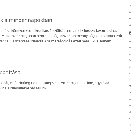
cuk
de
kák a mindennapokban
div
éd
hanása könnyen vezet krónikus feszültséghez, amely hosszú távon testi és
t. A stressz önmagában nem ellenség, hiszen kis mennyiségben motiváló erőt
 fennáll, a szervezet kimerül. A feszültségoldás ezért nem luxus, hanem
él
eg
él
él
elv
abadítása
erd
int
ditál, valószínűleg ismeri a kifejezést. Aki nem, annak, íme, egy rövid
é
ó, ha a kundaliniről beszélünk.
fa
fá
fel
fel
fe
fo