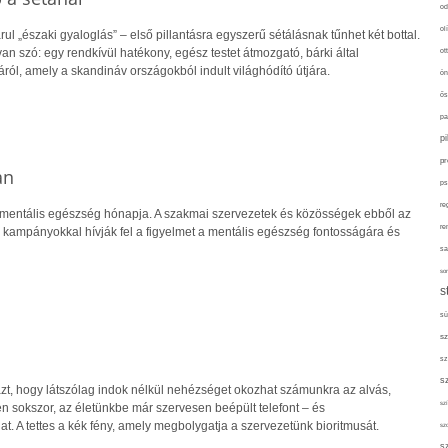
od
ol
ul „északi gyaloglás” – első pillantásra egyszerű sétálásnak tűnhet két bottal.
an szó: egy rendkívül hatékony, egész testet átmozgató, bárki által
ot
ról, amely a skandináv országokból indult világhódító útjára.
ön
ős
pa
p
pr
an
ps
re
mentális egészség hónapja. A szakmai szervezetek és közösségek ebből az
re
kampányokkal hívják fel a figyelmet a mentális egészség fontosságára és
sa
sor
s
sü
sz
sz
s
azt, hogy látszólag indok nélkül nehézséget okozhat számunkra az alvás,
szí
 sokszor, az életünkbe már szervesen beépült telefont – és
t. A tettes a kék fény, amely megbolygatja a szervezetünk bioritmusát.
sz
s