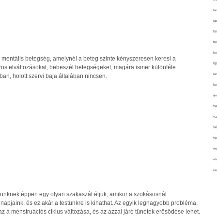
tan
táp
ta
te
te
 mentális betegség, amelynél a beteg szinte kényszeresen keresi a
ti
ros elváltozásokat, bebeszél betegségeket, magára ismer különféle
tör
n, holott szervi baja általában nincsen.
tú
újr
va
vá
vé
ve
vir
vit
zav
etünknek éppen egy olyan szakaszát éljük, amikor a szokásosnál
apjaink, és ez akár a testünkre is kihathat. Az egyik legnagyobb probléma,
az a menstruációs ciklus változása, és az azzal járó tünetek erősödése lehet.