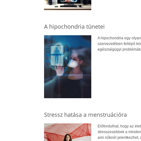
A hipochondria tünetei
A hipochondria egy olyan
szervezetében fellépő kó
egészségügyi problémákba
Stressz hatása a menstruációra
Előfordulhat, hogy az él
stresszesebbek a mindenn
ami nőknél jelentkezhet, 