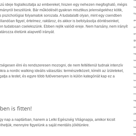
fo
sszú ideje foglalkoztatja az embereket, hiszen egy nehezen megfogható, mégis
fol
tományról beszélünk. Bár működését gyakran misztikus jelenségekhez kötik,
fü
 pszichológiai folyamatok sorozata. A tudatalatti olyan, mint egy csendben
landóan figyel, értelmez, raktároz, és akkor is befolyásolja döntéseinket,
glu
sen tudatosan cselekszünk. Ebben rejlik valódi ereje. Nem harsány, nem irányít
gy
tározza életünk alapvető irányát.
gy
gy
gy
haj
hán
égesen élni és rendszeresen mozogni, de nem feltétlenül tudnak intenzív
ház
ra a nordic walking ideális választás: természetközeli, kíméli az ízületeket,
hi
ja a testet, és egyre több futóversenyen is külön kategóriát kap ez a
ho
hűt
im
ing
ben is fitten!
isk
já
y nap a naptárban, hanem a Lelki Egészség Világnapja, amikor kicsit
ka
lhetjük, mennyire figyelünk a saját mentális jólétünkre.
kar
kér