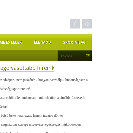
ME ÉS LÉLEK
ÉLETMÓD
SPORTVILÁG
Legolvasottabb híreink
z edzőpark nem játszótér – hogyan használjuk biztonságosan a
özösségi sporttereket?
arancsbőr ellen tudatosan – mit tehetünk a simább, feszesebb
őrért?
 belső béke nem luxus, hanem tudatos döntés
 magnézium szerepe a szervezet egészséges működésében