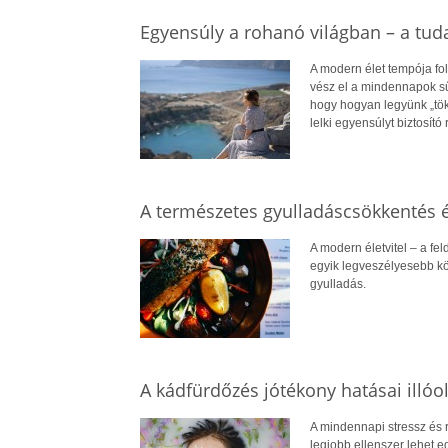
Egyensúly a rohanó világban – a tuda
A modern élet tempója fo
vész el a mindennapok s
hogy hogyan legyünk „töké
lelki egyensúlyt biztosító
A természetes gyulladáscsökkentés él
A modern életvitel – a fe
egyik legveszélyesebb kö
gyulladás.
A kádfürdőzés jótékony hatásai illóo
A mindennapi stressz és r
legjobb ellenszer lehet e