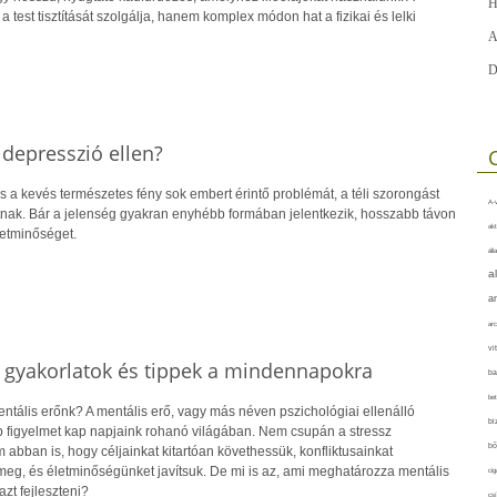
H
test tisztítását szolgálja, hanem komplex módon hat a fizikai és lelki
A
D
 depresszió ellen?
s a kevés természetes fény sok embert érintő problémát, a téli szorongást
A-v
nak. Bár a jelenség gyakran enyhébb formában jelentkezik, hosszabb távon
akt
letminőséget.
áll
a
a
arc
vi
: gyakorlatok és tippek a mindennapokra
ba
bet
tális erőnk? A mentális erő, vagy más néven pszichológiai ellenálló
bi
 figyelmet kap napjaink rohanó világában. Nem csupán a stressz
bő
abban is, hogy céljainkat kitartóan követhessük, konfliktusainkat
meg, és életminőségünket javítsuk. De mi is az, ami meghatározza mentális
cig
zt fejleszteni?
csí