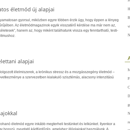
M
tos életmód új alapjai
H
B
lyamatosan gyorsul, miközben egyre többen érzik úgy, hogy éppen a lényeg
űrűjében. Az életmódmagazinok egyik visszatérő kérdése ma már nem az,
v
letesek”, hanem az, hogy miként találhatunk vissza egy fenntartható, testi-
N
 ritmushoz.
A
ettani alapjai
M
ldolgozott élelmiszerek, a krónikus stressz és a mozgásszegény életmód –
vetkezménye a szervezetben kialakuló szisztémás, alacsony intenzitású
P
C
D
g
lajokkal
N
r
ohanó életmód egyre inkább megterheli testünket és lelkünket. Ilyenkor a
gy hosszú, nyugtató kádfürdőzés, amelyhez illóolajokat használunk. A