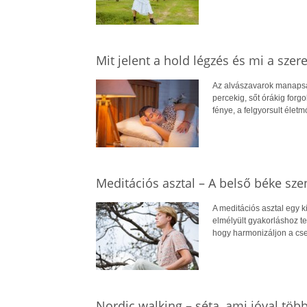
Mit jelent a hold légzés és mi a szer
Az alvászavarok manapsá
percekig, sőt órákig forg
fénye, a felgyorsult élet
Meditációs asztal – A belső béke sz
A meditációs asztal egy k
elmélyült gyakorláshoz t
hogy harmonizáljon a csen
Nordic walking – séta, ami jóval több