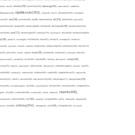
tápanyag(181),
tanulás(159),
ár(36),
tánc(26),
tanulmány(40),
tapasztalat(27),
táplálék(34),
táplálkozás(353),
lálékkiegészítő(25),
tárolás(29),
társ(27),
társadalom(50),
társaság(31),
tea(158),
tél(153),
vasz(87),
technika(46),
tej(88),
tejtermék(60),
telefon(49),
televízió(31),
terápia(92),
terhesség(96),
természet(129),
természetes(103),
ljesítmény(46),
termék(44),
test(171),
testmozgás(97),
rvezés(46),
testsúly(79),
testtartás(27),
tészta(39),
tevékenység(44),
pp(118),
tippek(27),
tisztaság(35),
tisztítás(44),
tojás(91),
torna(43),
torokfájás(32),
törődés(27),
tudatosság(115),
tudomány(106),
ténet(38),
trauma(31),
trükk(25),
tudás(30),
tudatos(46),
túlsúly(72),
tünet(139),
ra(78),
turmix(64),
túró(29),
tüdő(28),
tünetek(64),
türelem(47),
uborka(26),
újév(42),
ünnep(148),
ahasznosítás(37),
újszülött(26),
úszás(46),
Utazás(85),
Üdítő(26),
ülőmunka(27),
csora(79),
válás(24),
választás(29),
változás(48),
változatos(24),
várandósság(54),
város(24),
vas(64),
sárlás(85),
vashiány(31),
védekezés(28),
védelem(59),
vegán(48),
vegetáriánus(43),
vegyszer(28),
vércukorszint(108),
vérnyomás(125),
lemény(57),
vér(41),
vércukor(49),
vérkeringés(77),
rseny(46),
vérszegénység(34),
vese(46),
veszekedés(29),
veszély(45),
veszélyes(54),
világháló(41),
vitamin(406),
ág(34),
vírus(82),
viselkedés(86),
viszketés(30),
vita(34),
vitalitás(31),
víz(184),
aminhiány(33),
vitaminok(86),
vizsga(26),
vizsgálat(59),
zab(34),
zabkása(36),
zabpehely(36),
zöldség(304),
zsír(166),
ar(24),
zene(85),
zöldségek(32),
zsírégetés(46),
zsírsav(25)