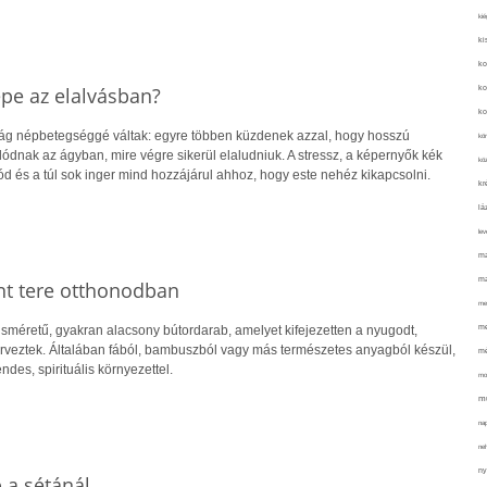
kié
ki
ko
epe az elalvásban?
ko
ko
g népbetegséggé váltak: egyre többen küzdenek azzal, hogy hosszú
kör
olódnak az ágyban, mire végre sikerül elaludniuk. A stressz, a képernyők kék
köz
mód és a túl sok inger mind hozzájárul ahhoz, hogy este nehéz kikapcsolni.
kr
lá
lev
ma
ma
ent tere otthonodban
me
me
isméretű, gyakran alacsony bútordarab, amelyet kifejezetten a nyugodt,
erveztek. Általában fából, bambuszból vagy más természetes anyagból készül,
mé
des, spirituális környezettel.
mo
mu
na
ne
ny
 a sétánál