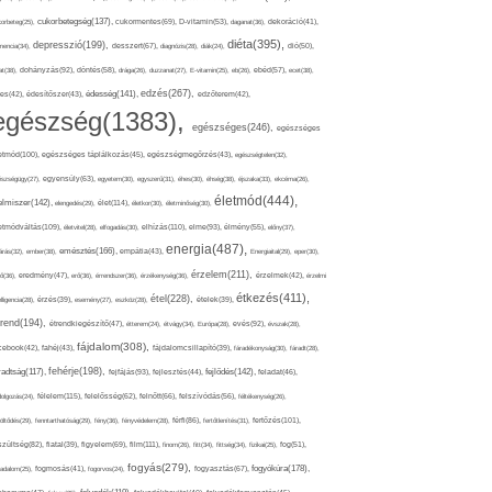
cukorbetegség(137),
orbeteg(25),
cukormentes(69),
D-vitamin(53),
daganat(36),
dekoráció(41),
diéta(395),
depresszió(199),
mencia(34),
desszert(67),
diagnózis(28),
diák(24),
dió(50),
dohányzás(92),
at(38),
döntés(58),
drága(26),
duzzanat(27),
E-vitamin(25),
eb(26),
ebéd(57),
ecet(38),
edzés(267),
édesség(141),
es(42),
édesítőszer(43),
edzőterem(42),
egészség(1383),
egészséges(246),
egészséges
etmód(100),
egészséges táplálkozás(45),
egészségmegőrzés(43),
egészségtelen(32),
észségügy(27),
egyensúly(63),
egyetem(30),
egyszerű(31),
éhes(30),
éhség(38),
éjszaka(33),
ekcéma(26),
életmód(444),
elmiszer(142),
élet(114),
elengedés(29),
életkor(30),
életminőség(30),
etmódváltás(109),
elhízás(110),
elme(93),
életvitel(28),
elfogadás(30),
élmény(55),
előny(37),
energia(487),
emésztés(166),
árás(32),
ember(38),
empátia(43),
Energiaital(29),
eper(30),
érzelem(211),
ő(36),
eredmény(47),
erő(36),
érrendszer(36),
érzékenység(36),
érzelmek(42),
érzelmi
étkezés(411),
étel(228),
elligencia(28),
érzés(39),
esemény(27),
eszköz(28),
ételek(39),
trend(194),
evés(92),
étrendkiegészítő(47),
étterem(24),
étvágy(34),
Európa(28),
évszak(28),
fájdalom(308),
cebook(42),
fahéj(43),
fájdalomcsillapító(39),
fáradékonyság(30),
fáradt(28),
fehérje(198),
radtság(117),
fejfájás(93),
fejlődés(142),
fejlesztés(44),
feladat(46),
félelem(115),
dolgozás(24),
felelősség(62),
felnőtt(66),
felszívódás(56),
féltékenység(26),
fertőzés(101),
töltődés(29),
fenntarthatóság(29),
fény(36),
fényvédelem(28),
férfi(86),
fertőtlenítés(31),
film(111),
szültség(82),
fiatal(39),
figyelem(69),
finom(26),
fitt(34),
fittség(34),
fizikai(25),
fog(51),
fogyás(279),
fogyókúra(178),
gadalom(25),
fogmosás(41),
fogorvos(24),
fogyasztás(67),