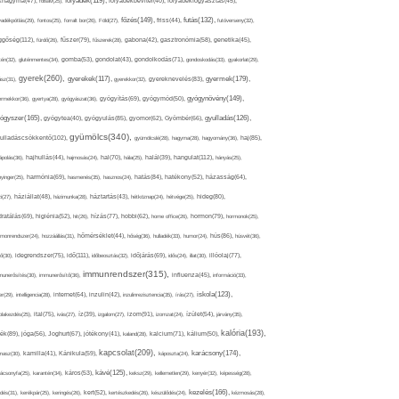
folyadék(119),
khagyma(47),
folsav(25),
folyadékbevitel(40),
folyadékfogyasztás(45),
főzés(149),
futás(132),
yadékpótlás(29),
fontos(25),
forralt bor(26),
Föld(27),
friss(44),
futóverseny(32),
ggőség(112),
fürdő(26),
fűszer(79),
fűszerek(28),
gabona(42),
gasztronómia(58),
genetika(45),
tén(32),
gluténmentes(34),
gomba(53),
gondolat(43),
gondolkodás(71),
gondoskodás(33),
gyakorlat(29),
gyerek(260),
gyermek(179),
gyerekek(117),
ász(31),
gyerekkor(32),
gyereknevelés(83),
gyógynövény(149),
ermekkor(36),
gyertya(28),
gyógyászat(36),
gyógyítás(69),
gyógymód(50),
ógyszer(165),
gyulladás(126),
gyógytea(40),
gyógyulás(85),
gyomor(62),
Gyömbér(66),
gyümölcs(340),
ulladáscsökkentő(102),
gyümölcslé(28),
hagyma(28),
hagyomány(36),
haj(85),
hangulat(112),
ápolás(36),
hajhullás(44),
hajmosás(24),
hal(70),
hála(25),
halál(39),
hányás(25),
yinger(25),
harmónia(69),
hasmenés(35),
hasznos(24),
hatás(84),
hatékony(52),
házasság(64),
i(27),
háziállat(48),
házimunka(28),
háztartás(43),
hétköznap(24),
hétvége(25),
hideg(80),
dratálás(69),
higiénia(52),
hit(26),
hízás(77),
hobbi(62),
home office(26),
hormon(79),
hormonok(25),
rmonrendszer(24),
hozzáállás(31),
hőmérséklet(44),
hőség(36),
hulladék(33),
humor(24),
hús(86),
húsvét(36),
idő(111),
ő(30),
idegrendszer(75),
időbeosztás(32),
időjárás(69),
idős(24),
illat(30),
illóolaj(77),
immunrendszer(315),
munerősítés(30),
immunerősítő(36),
influenza(45),
információ(33),
iskola(123),
er(29),
intelligencia(28),
internet(64),
inzulin(42),
inzulinrezisztencia(35),
írás(27),
olakezdés(25),
ital(75),
ivás(27),
íz(39),
izgalom(27),
izom(91),
izomzat(24),
ízület(54),
járvány(35),
kalória(193),
ték(89),
jóga(56),
Joghurt(67),
jótékony(41),
kaland(28),
kalcium(71),
kálium(50),
kapcsolat(209),
karácsony(174),
masz(30),
kamilla(41),
Kánikula(59),
káposzta(24),
kávé(125),
ácsonyfa(25),
karantén(34),
káros(53),
keksz(29),
kellemetlen(29),
kenyér(32),
képesség(28),
kezelés(166),
dés(31),
kerékpár(25),
keringés(26),
kert(52),
kertészkedés(26),
készülődés(24),
kézmosás(28),