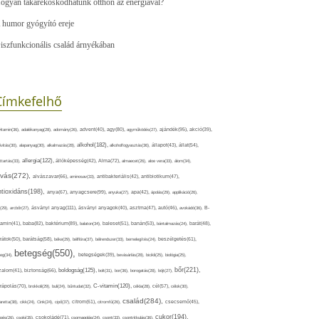
ogyan takarékoskodhatunk otthon az energiával?
 humor gyógyító ereje
iszfunkcionális család árnyékában
Címkefelhő
ajándék(95),
itamin(36),
adalékanyag(28),
adomány(26),
advent(40),
agy(80),
agyműködés(27),
akció(39),
alkohol(182),
ivitás(30),
alapanyag(30),
alkalmazás(28),
alkoholfogyasztás(36),
állapot(43),
állat(54),
allergia(122),
attartás(33),
állóképesség(42),
Alma(72),
almaecet(26),
aloe vera(33),
álom(34),
lvás(272),
alvászavar(66),
aminosav(33),
antibakteriális(42),
antibiotikum(47),
ntioxidáns(198),
anyagcsere(99),
anya(67),
anyuka(27),
apa(42),
ápolás(29),
applikáció(26),
ásványi anyag(111),
(29),
arcbőr(27),
ásványi anyagok(40),
asztma(47),
autó(46),
avokádó(36),
B-
tamin(41),
baba(82),
baktérium(89),
balaton(34),
baleset(51),
banán(53),
bántalmazás(24),
barát(48),
rátok(50),
barátság(58),
béke(29),
bélflóra(37),
bélrendszer(33),
bemelegítés(24),
beszélgetés(61),
betegség(550),
eg(34),
betegségek(39),
bevásárlás(28),
bicikli(25),
biológia(25),
bőr(221),
boldogság(125),
zalom(41),
biztonság(66),
bolt(31),
bor(36),
borogatás(28),
böjt(27),
C-vitamin(120),
rápolás(70),
brokkoli(29),
buli(24),
bűntudat(32),
cékla(28),
cél(57),
célok(30),
család(284),
aretta(38),
cikk(24),
Cink(24),
cipő(37),
citrom(61),
citromfű(26),
csecsemő(45),
cukor(194),
pés(26),
csoki(35),
csokoládé(71),
csomagolás(24),
csont(33),
csontritkulás(36),