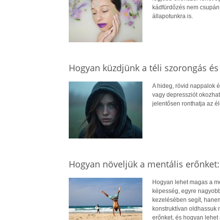
kádfürdőzés nem csupán a 
állapotunkra is.
Hogyan küzdjünk a téli szorongás és
A hideg, rövid nappalok é
vagy depressziót okozhat
jelentősen ronthatja az é
Hogyan növeljük a mentális erőnket
Hogyan lehet magas a men
képesség, egyre nagyobb
kezelésében segít, hanem 
konstruktívan oldhassuk 
erőnket, és hogyan lehet a