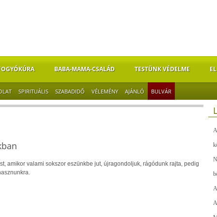
FOGYÓKÚRA
BABA-MAMA-CSALÁD
TESTÜNK VÉDELME
EL
OLAT
SPIRITUÁLIS
SZABADIDŐ
VÉLEMÉNY
AJÁNLÓ
BULVÁR
A
kban
k
N
st, amikor valami sokszor eszünkbe jut, újragondoljuk, rágódunk rajta, pedig
hasznunkra.
b
A
A