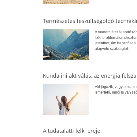
Természetes feszültségoldó techni
A modern élet állandó ro
lelki problémákat okozha
jelenthet, ám ha tartósan
alapvető szükséglet.
Kundalini aktiválás, az energia felsz
Aki jógázik, vagy sokat me
ismertető, miről is van sz
A tudatalatti lelki ereje