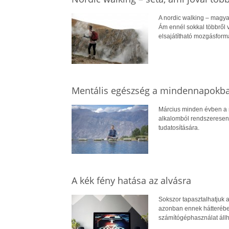
A nordic walking – magyar
Ám ennél sokkal többről v
elsajátítható mozgásformá
Mentális egészség a mindennapokb
Március minden évben a 
alkalomból rendszeresen 
tudatosítására.
A kék fény hatása az alvásra
Sokszor tapasztalhatjuk 
azonban ennek hátterében
számítógéphasználat állha