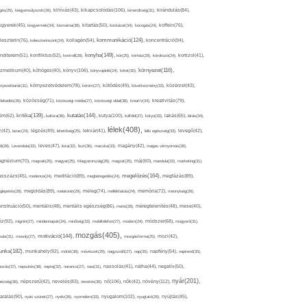
kikapcsolódás(106),
gés(25),
kiegyensúlyozott(26),
kihívás(43),
kimerültség(31),
kirándulás(84),
sgyerek(45),
kisgyermek(34),
kismama(38),
kitartás(50),
kockázat(34),
kocogás(24),
koffein(76),
kommunikáció(124),
koncentráció(94),
leszterin(76),
koleszterinszint(24),
kollagén(54),
konyha(149),
nditerem(51),
konfliktus(52),
kontroll(28),
kór(25),
kórház(29),
kórokozó(24),
kortizol(41),
könyv(106),
környezet(116),
zmetikum(40),
köhögés(40),
könyvajánló(24),
köret(30),
nyezetbarát(31),
környezetvédelem(78),
köröm(27),
kötődés(49),
következmény(33),
közérzet(43),
lekedés(26),
közösség(71),
közösségi média(27),
közösségi oldal(38),
kreatív(34),
kreativitás(79),
kritika(139),
kutatás(144),
kutya(100),
ém(62),
kultúra(36),
külföld(27),
kütyü(33),
lakás(65),
látás(34),
lélek(408),
z(42),
lazac(24),
légzés(49),
lehetőség(25),
lekvár(41),
lelki egészség(33),
levegő(42),
él(28),
Levendula(32),
leves(47),
lista(32),
liszt(36),
macska(33),
magány(42),
magas vérnyomás(28),
gnézium(70),
magvak(25),
magyar(25),
Magyarország(28),
magzat(25),
máj(60),
mandula(33),
marketing(31),
megelőzés(164),
sszázs(45),
medence(24),
meditáció(89),
megbetegedés(24),
megfázás(89),
glepetés(28),
megoldás(89),
melatonin(29),
meleg(74),
mellékhatás(24),
memória(72),
mennyiség(26),
nstruáció(50),
mentális(48),
mentális egészség(86),
menü(28),
méregtelenítés(48),
mese(40),
z(92),
migrén(27),
mindennapok(34),
minőség(33),
mobiltelefon(27),
modern(24),
módszer(68),
mogyoró(31),
mozgás(405),
motiváció(144),
sás(31),
mosoly(27),
mozgásforma(25),
mozi(42),
nka(182),
munkahely(92),
műtét(38),
művészet(29),
nagyszülő(27),
nap(35),
napfény(54),
napirend(35),
pozás(37),
napsütés(38),
naptej(32),
narancs(27),
nasi(31),
nassolás(41),
nátha(44),
negatív(50),
nyár(201),
nő(106),
növény(112),
hézség(36),
népszerű(42),
nevelés(83),
nevetés(30),
nők(42),
nyugalom(102),
aralás(90),
nyári szünet(27),
nyelv(26),
nyomelem(33),
nyugtató(29),
nyújtás(45),