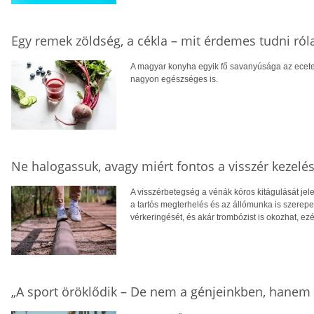
Egy remek zöldség, a cékla – mit érdemes tudni ról
A magyar konyha egyik fő savanyúsága az ecetes
nagyon egészséges is.
Ne halogassuk, avagy miért fontos a visszér kezelé
A visszérbetegség a vénák kóros kitágulását jele
a tartós megterhelés és az állómunka is szerepet 
vérkeringését, és akár trombózist is okozhat, ezé
„A sport öröklődik – De nem a génjeinkben, hanem