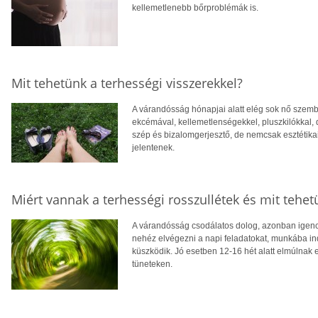
kellemetlenebb bőrproblémák is.
Mit tehetünk a terhességi visszerekkel?
A várandósság hónapjai alatt elég sok nő sze
ekcémával, kellemetlenségekkel, pluszkilókkal, 
szép és bizalomgerjesztő, de nemcsak esztétika
jelentenek.
Miért vannak a terhességi rosszullétek és mit tehet
A várandósság csodálatos dolog, azonban igencs
nehéz elvégezni a napi feladatokat, munkába indu
küszködik. Jó esetben 12-16 hét alatt elmúlnak 
tüneteken.