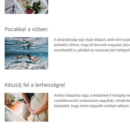
Pocakkal a vízben
A várandósság egy olyan állapot, amit nem szabad
terhelést. Ahhoz, hogy jól érezzék magukat, biz
veszélyeitől is, például az úszással járó betegsé
Készülj fel a terhességre!
Amikor állapotos vagy, a testednek 9 hónapig re
családtervezési szakaszban vagy(tok), mindenkép
lépéseket, hogy minél nagyobb eséllyel adhass