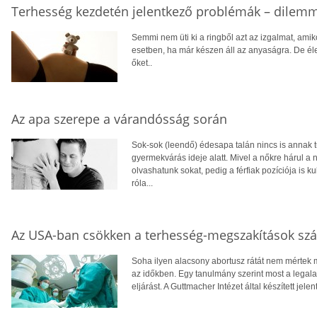
Terhesség kezdetén jelentkező problémák – dilem
Semmi nem üti ki a ringből azt az izgalmat, amiko
esetben, ha már készen áll az anyaságra. De éle
őket..
Az apa szerepe a várandósság során
Sok-sok (leendő) édesapa talán nincs is annak 
gyermekvárás ideje alatt. Mivel a nőkre hárul a 
olvashatunk sokat, pedig a férfiak pozíciója is k
róla...
Az USA-ban csökken a terhesség-megszakítások sz
Soha ilyen alacsony abortusz rátát nem mértek
az időkben. Egy tanulmány szerint most a legal
eljárást. A Guttmacher Intézet által készített jel