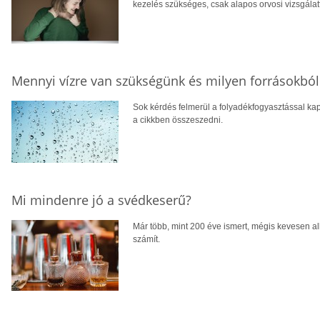
kezelés szükséges, csak alapos orvosi vizsgálatt
Mennyi vízre van szükségünk és milyen forrásokból
Sok kérdés felmerül a folyadékfogyasztással ka
a cikkben összeszedni.
Mi mindenre jó a svédkeserű?
Már több, mint 200 éve ismert, mégis kevesen a
számít.