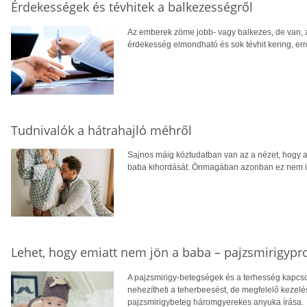
Érdekességek és tévhitek a balkezességről
Az emberek zöme jobb- vagy balkezes, de van, 
érdekesség elmondható és sok tévhit kering, errő
Tudnivalók a hátrahajló méhről
Sajnos máig köztudatban van az a nézet, hogy a
baba kihordását. Önmagában azonban ez nem ig
Lehet, hogy emiatt nem jön a baba – pajzsmirigyp
A pajzsmirigy-betegségek és a terhesség kapcso
nehezítheti a teherbeesést, de megfelelő kezelés
pajzsmirigybeteg háromgyerekes anyuka írása.