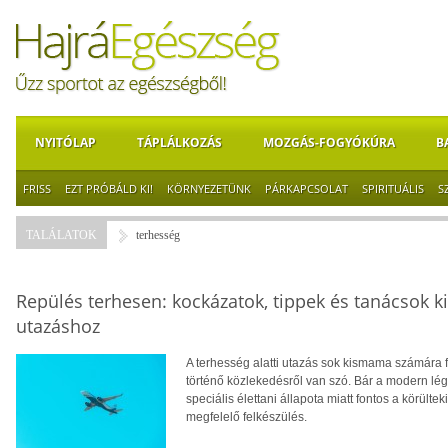
NYITÓLAP
TÁPLÁLKOZÁS
MOZGÁS-FOGYÓKÚRA
B
FRISS
EZT PRÓBÁLD KI!
KÖRNYEZETÜNK
PÁRKAPCSOLAT
SPIRITUÁLIS
S
TALÁLATOK
terhesség
Repülés terhesen: kockázatok, tippek és tanácsok
utazáshoz
A terhesség alatti utazás sok kismama számára 
történő közlekedésről van szó. Bár a modern l
speciális élettani állapota miatt fontos a körülte
megfelelő felkészülés.