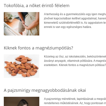
Tokofóbia, a nőket érintő félelem
A terhesség és a gyermekszülés egy igen megh
jövővel kapcsolatban kelthet aggodalmat, hanem
kimenetelű szüléstörténettől is. Az aggodalom 
ennek is van egy egészséges határa.
Kiknek fontos a magnéziumpótlás?
Közeleg az ősz, az iskolakezdés, beköszöntene
ásványi anyagok, vitaminok pótlására. A magnéz
esetekben. Kiknek fontos a magnézium pótlása
A pajzsmirigy megnagyobbodásának okai
A pajzsmirigy méretének, tapintásának a megvált
rendellenes működésének. Az, hogy pontosan m