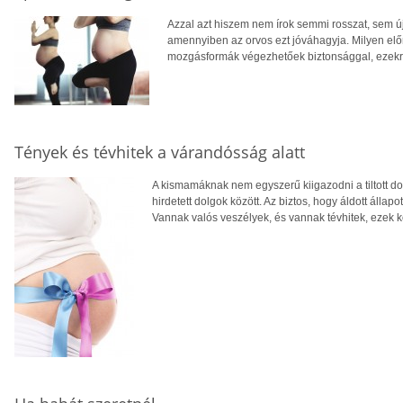
Azzal azt hiszem nem írok semmi rosszat, sem úja
amennyiben az orvos ezt jóváhagyja. Milyen elő
mozgásformák végezhetőek biztonsággal, ezekr
Tények és tévhitek a várandósság alatt
A kismamáknak nem egyszerű kiigazodni a tiltott do
hirdetett dolgok között. Az biztos, hogy áldott álla
Vannak valós veszélyek, és vannak tévhitek, ezek k