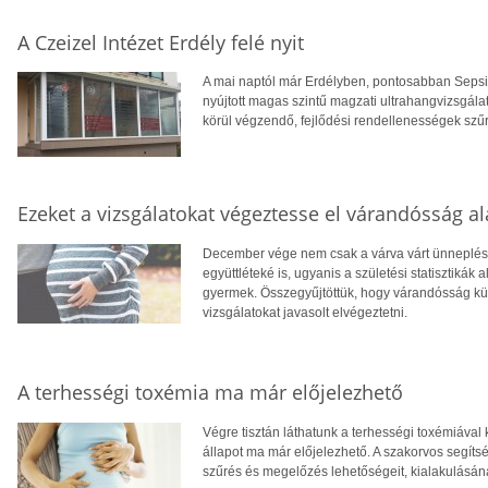
A Czeizel Intézet Erdély felé nyit
A mai naptól már Erdélyben, pontosabban Sepsisz
nyújtott magas szintű magzati ultrahangvizsgála
körül végzendő, fejlődési rendellenességek szűr
Ezeket a vizsgálatokat végeztesse el várandósság al
December vége nem csak a várva várt ünneplés 
együttléteké is, ugyanis a születési statisztiká
gyermek. Összegyűjtöttük, hogy várandósság kü
vizsgálatokat javasolt elvégeztetni.
A terhességi toxémia ma már előjelezhető
Végre tisztán láthatunk a terhességi toxémiával
állapot ma már előjelezhető. A szakorvos segíts
szűrés és megelőzés lehetőségeit, kialakulásána