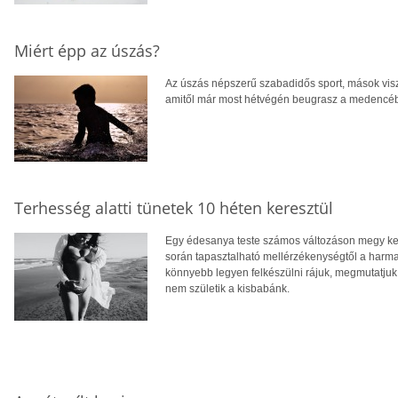
Miért épp az úszás?
Az úszás népszerű szabadidős sport, mások visz
amitől már most hétvégén beugrasz a medencé
Terhesség alatti tünetek 10 héten keresztül
Egy édesanya teste számos változáson megy keres
során tapasztalható mellérzékenységtől a harm
könnyebb legyen felkészülni rájuk, megmutatju
nem születik a kisbabánk.