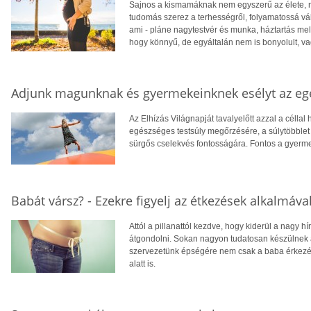
Sajnos a kismamáknak nem egyszerű az élete, mer
tudomás szerez a terhességről, folyamatossá válik
ami - pláne nagytestvér és munka, háztartás mel
hogy könnyű, de egyáltalán nem is bonyolult, vag
Adjunk magunknak és gyermekeinknek esélyt az egé
Az Elhízás Világnapját tavalyelőtt azzal a célla
egészséges testsúly megőrzésére, a súlytöbblet 
sürgős cselekvés fontosságára. Fontos a gyermek
Babát vársz? - Ezekre figyelj az étkezések alkalmával
Attól a pillanattól kezdve, hogy kiderül a nagy 
átgondolni. Sokan nagyon tudatosan készülnek 
szervezetünk épségére nem csak a baba érkezé
alatt is.