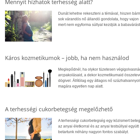
Mennyit hízhatok terhesség alatt?
Dunát lehetne rekeszteni a témával, hiszen bárme
sok várandós nő állandó gondolata, hogy vajon 
mert nem egyforma súllyal kezdjük a babavárást
Káros kozmetikumok – jobb, ha nem használod
Meglepődnél, ha olykor tüzetesen végigolvasnád
arcpakolásaid, a dekor kozmetikumaid összetevő
dögivel. Állítólag egy átlagos nő százhatvannyol
magára egyetlen nap alatt.
A terhességi cukorbetegség megelőzhető
A terhességi cukorbetegség egy közismert betegs
az anyai életkorral és az anyai testsúllyal együ
betartunk néhány nagyon fontos szabályt.