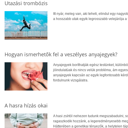
Utazási trombózis
Itt nyár, meleg van, aki teheti, elindul egy nag
a hosszabb utak egyik legrosszabb velejárója a
Hogyan ismerhetők fel a veszélyes anyajegyek?
Anyajegyek boríthatják egész testünket, különb
jóindulatúak és nincs velük probléma, ám egyes
anyajegyek kapcsán az egyik legfontosabb kérd
fordulnunk vizsgálatra.
A hasra hízás okai
A hasi zsírtól nehezen tudunk megszabadulni, s
ragaszkodik hozzánk, a legeredményesebb megold
Hátterében a genetikai tényezők, a helytelen t