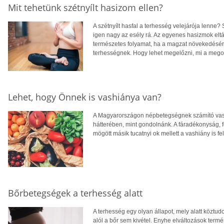
Mit tehetünk szétnyílt hasizom ellen?
A szétnyílt hasfal a terhesség velejárója lenne?
igen nagy az esély rá. Az egyenes hasizmok eltá
természetes folyamat, ha a magzat növekedésér
terhességnek. Hogy lehet megelőzni, mi a meg
Lehet, hogy Önnek is vashiánya van?
A Magyarországon népbetegségnek számító vash
hátterében, mint gondolnánk. A fáradékonyság, 
mögött másik tucatnyi ok mellett a vashiány is fe
Bőrbetegségek a terhesség alatt
A terhesség egy olyan állapot, mely alatt köztu
alól a bőr sem kivétel. Enyhe elváltozások ter