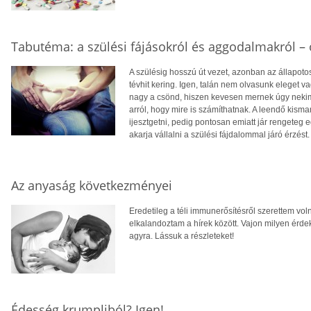
Tabutéma: a szülési fájásokról és aggodalmakról – 
A szülésig hosszú út vezet, azonban az állapot
tévhit kering. Igen, talán nem olvasunk eleget va
nagy a csönd, hiszen kevesen mernek úgy nekim
arról, hogy mire is számíthatnak. A leendő kis
ijesztgetni, pedig pontosan emiatt jár rengete
akarja vállalni a szülési fájdalommal járó érzést.
Az anyaság következményei
Eredetileg a téli immunerősítésről szerettem vol
elkalandoztam a hírek között. Vajon milyen ér
agyra. Lássuk a részleteket!
Édesség krumpliból? Igen!