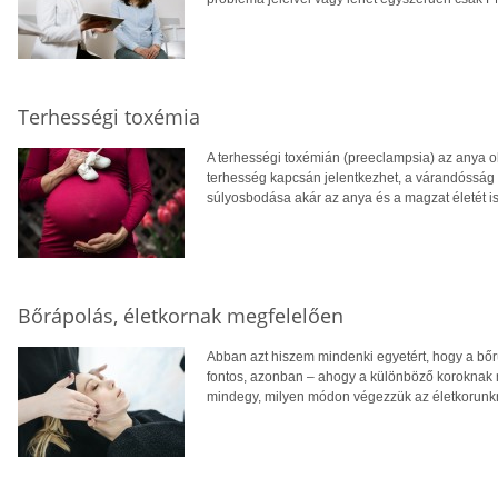
Terhességi toxémia
A terhességi toxémián (preeclampsia) az anya o
terhesség kapcsán jelentkezhet, a várandósság 
súlyosbodása akár az anya és a magzat életét is
Bőrápolás, életkornak megfelelően
Abban azt hiszem mindenki egyetért, hogy a bőr
fontos, azonban – ahogy a különböző koroknak
mindegy, milyen módon végezzük az életkorunkn