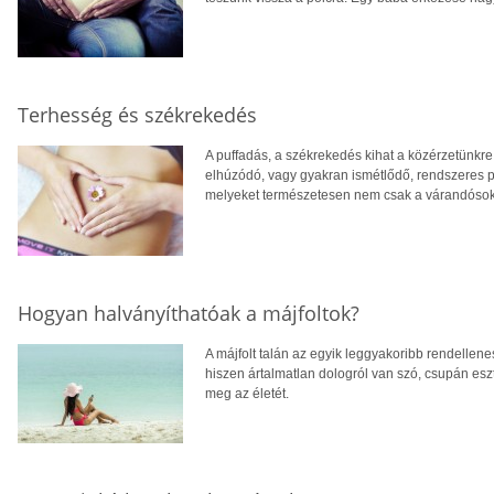
Terhesség és székrekedés
A puffadás, a székrekedés kihat a közérzetünkre,
elhúzódó, vagy gyakran ismétlődő, rendszeres 
melyeket természetesen nem csak a várandósok
Hogyan halványíthatóak a májfoltok?
A májfolt talán az egyik leggyakoribb rendellen
hiszen ártalmatlan dologról van szó, csupán esz
meg az életét.