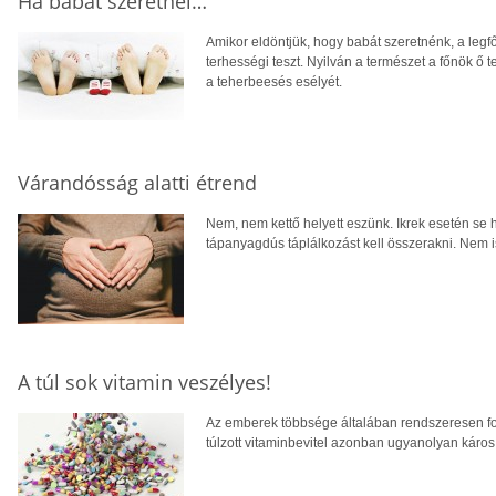
Ha babát szeretnél…
Amikor eldöntjük, hogy babát szeretnénk, a legf
terhességi teszt. Nyilván a természet a főnök ő 
a teherbeesés esélyét.
Várandósság alatti étrend
Nem, nem kettő helyett eszünk. Ikrek esetén se
tápanyagdús táplálkozást kell összerakni. Nem i
A túl sok vitamin veszélyes!
Az emberek többsége általában rendszeresen fo
túlzott vitaminbevitel azonban ugyanolyan káros 