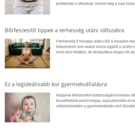
problémák is állhatnak. Ismerd meg a hasi hízá
Bőrfeszesítő tippek a terhesség utáni időszakra
A terhesség 9 hónapja alatt a bőr a hasadon me
érkezésével nem alakul vissza egyből a szülés e
most nem hibátlan, de fantasztikus dolgot vitt vég
Ez a legideálisabb kor gyermekvállalásra
Napjaink életvezetési tudatosságát komolyan át
beszélhetünk pszichológiai, egzisztenciális és 
nélkülözhetetlen a gyermekvállalás első fázisáb