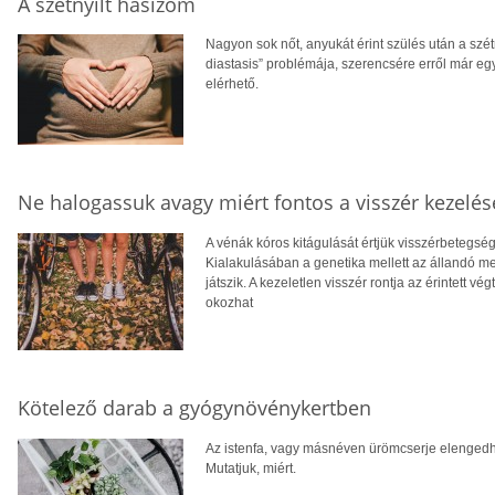
A szétnyílt hasizom
Nagyon sok nőt, anyukát érint szülés után a szétn
diastasis” problémája, szerencsére erről már egy
elérhető.
Ne halogassuk avagy miért fontos a visszér kezelés
A vénák kóros kitágulását értjük visszérbetegsé
Kialakulásában a genetika mellett az állandó meg
játszik. A kezeletlen visszér rontja az érintett v
okozhat
Kötelező darab a gyógynövénykertben
Az istenfa, vagy másnéven ürömcserje elengedh
Mutatjuk, miért.