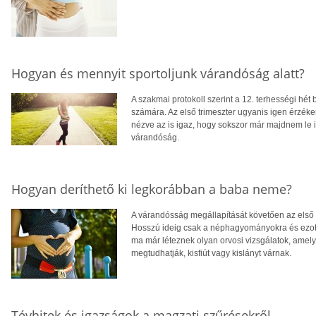
Hogyan és mennyit sportoljunk várandóság alatt?
A szakmai protokoll szerint a 12. terhességi hé
számára. Az első trimeszter ugyanis igen érzék
nézve az is igaz, hogy sokszor már majdnem le is
várandóság.
Hogyan deríthető ki legkorábban a baba neme?
A várandósság megállapítását követően az első iz
Hosszú ideig csak a néphagyományokra és ezote
ma már léteznek olyan orvosi vizsgálatok, amel
megtudhatják, kisfiút vagy kislányt várnak.
Tévhitek és igazságok a magzati szűrésekről