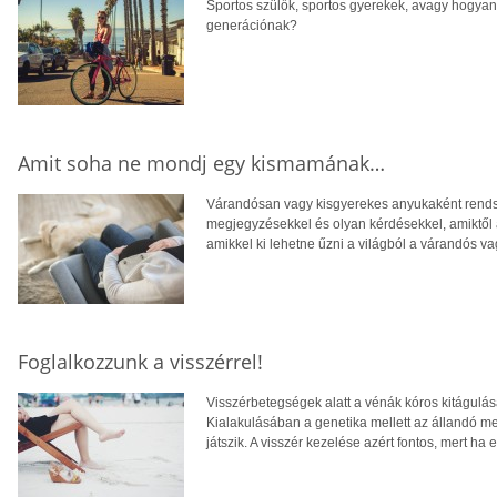
Sportos szülők, sportos gyerekek, avagy hogya
generációnak?
Amit soha ne mondj egy kismamának…
Várandósan vagy kisgyerekes anyukaként rendsz
megjegyzésekkel és olyan kérdésekkel, amiktől
amikkel ki lehetne űzni a világból a várandós v
Foglalkozzunk a visszérrel!
Visszérbetegségek alatt a vénák kóros kitágulás
Kialakulásában a genetika mellett az állandó meg
játszik. A visszér kezelése azért fontos, mert ha