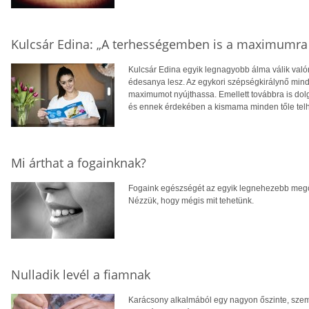
Kulcsár Edina: „A terhességemben is a maximumra
Kulcsár Edina egyik legnagyobb álma válik valór
édesanya lesz. Az egykori szépségkirálynő mind
maximumot nyújthassa. Emellett továbbra is dol
és ennek érdekében a kismama minden tőle telhe
Mi árthat a fogainknak?
Fogaink egészségét az egyik legnehezebb megőri
Nézzük, hogy mégis mit tehetünk.
Nulladik levél a fiamnak
Karácsony alkalmából egy nagyon őszinte, sze