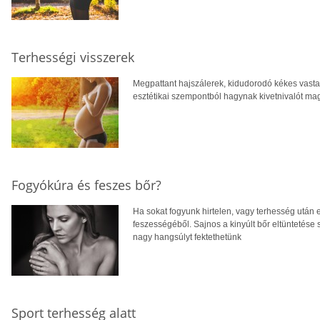
Terhességi visszerek
Megpattant hajszálerek, kidudorodó kékes vas
esztétikai szempontból hagynak kivetnivalót ma
Fogyókúra és feszes bőr?
Ha sokat fogyunk hirtelen, vagy terhesség után 
feszességéből. Sajnos a kinyúlt bőr eltüntetése
nagy hangsúlyt fektethetünk
Sport terhesség alatt