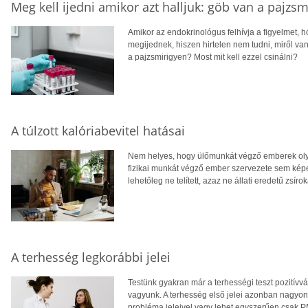
Meg kell ijedni amikor azt halljuk: göb van a pajzs
Amikor az endokrinológus felhívja a figyelmet,
megijednek, hiszen hirtelen nem tudni, miről van 
a pajzsmirigyen? Most mit kell ezzel csinálni?
A túlzott kalóriabevitel hatásai
Nem helyes, hogy ülőmunkát végző emberek oly
fizikai munkát végző ember szervezete sem képe
lehetőleg ne telített, azaz ne állati eredetű zsír
A terhesség legkorábbi jelei
Testünk gyakran már a terhességi teszt pozitívvá
vagyunk. A terhesség első jelei azonban nagyo
probléma jeleivel vagy lehet egyszerűen csak PM