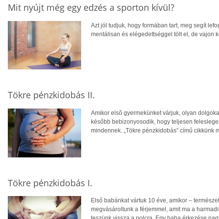
Mit nyújt még egy edzés a sporton kívül?
Azt jól tudjuk, hogy formában tart, meg segít lefo
mentálisan és elégedettséggel tölt el, de vajon
Tökre pénzkidobás II.
Amikor első gyermekünket várjuk, olyan dolgoka
később bebizonyosodik, hogy teljesen feleslege
mindennek. „Tökre pénzkidobás” című cikkünk m
Tökre pénzkidobás I.
Első babánkat vártuk 10 éve, amikor – természet
megvásároltunk a férjemmel, amit ma a harmadik
teszünk vissza a polcra. Egy baba érkezése nag