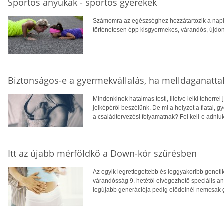
Sportos anyukák - sportos gyerekek
Számomra az egészséghez hozzátartozik a napi m
történetesen épp kisgyermekes, várandós, újdon
Biztonságos-e a gyermekvállalás, ha melldaganatta
Mindenkinek hatalmas testi, illetve lelki teherre
jelképéről beszélünk. De mi a helyzet a fiatal, g
a családtervezési folyamatnak? Fel kell-e adniu
Itt az újabb mérföldkő a Down-kór szűrésben
Az egyik legrettegettebb és leggyakoribb gene
várandósság 9. hetétől elvégezhető speciális any
legújabb generációja pedig elődeinél nemcsak 