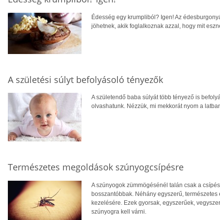
Édesség egy krumpliból? Igen! Az édesburgonyár
jöhetnek, akik foglalkoznak azzal, hogy mit eszn
A születési súlyt befolyásoló tényezők
A születendő baba súlyát több tényező is befol
olvashatunk. Nézzük, mi mekkorát nyom a latba
Természetes megoldások szúnyogcsípésre
A szúnyogok zümmögésénél talán csak a csípésük
bosszantóbbak. Néhány egyszerű, természetes 
kezelésére. Ezek gyorsak, egyszerűek, vegyszer
szúnyogra kell várni.