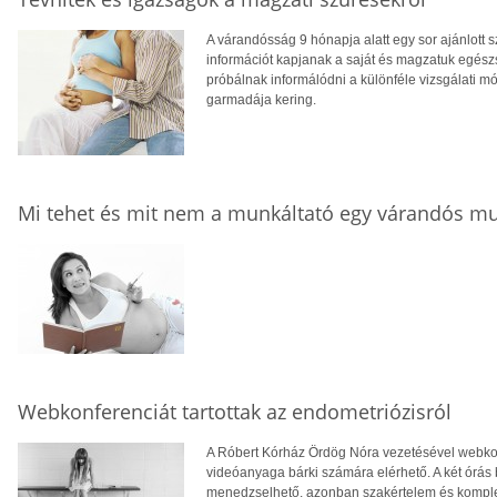
A várandósság 9 hónapja alatt egy sor ajánlott 
információt kapjanak a saját és magzatuk egész
próbálnak informálódni a különféle vizsgálati m
garmadája kering.
Mi tehet és mit nem a munkáltató egy várandós mu
Webkonferenciát tartottak az endometriózisról
A Róbert Kórház Ördög Nóra vezetésével webkonf
videóanyaga bárki számára elérhető. A két órás 
menedzselhető, azonban szakértelem és komple