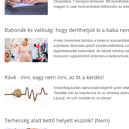
Olvasókkal, 7 hónapos terhesen. Mit mondhatok 
magam is csak most próbálok felkészülni az érk
Babonák és valóság: hogy deríthetjük ki a baba ne
A népi hiedelmek tárháza a kíváncsi kismamákat 
számtalan titokzatos jelből következtethetünk 
legérdekesebb babonákat, de adunk néhány valób
rózsaszín rugdalózóból érdemes-e betáraznunk
Kávé - inni, vagy nem inni, az itt a kérdés!
A kávéfogyasztás egészségességéről szóló viták 
Tartották már az impotencia és az elmebaj okán
Lássuk, mi szól mellette és mi ellene!
Terhesség alatt kettő helyett eszünk? (Nem)